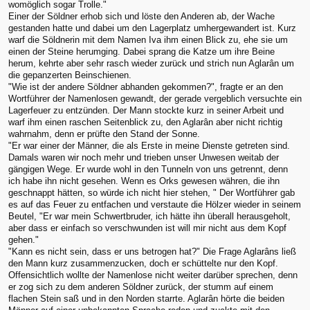
womöglich sogar Trolle."
Einer der Söldner erhob sich und löste den Anderen ab, der Wache
gestanden hatte und dabei um den Lagerplatz umhergewandert ist. Kurz
warf die Söldnerin mit dem Namen Iva ihm einen Blick zu, ehe sie um
einen der Steine herumging. Dabei sprang die Katze um ihre Beine
herum, kehrte aber sehr rasch wieder zurück und strich nun Aglarân um
die gepanzerten Beinschienen.
"Wie ist der andere Söldner abhanden gekommen?", fragte er an den
Wortführer der Namenlosen gewandt, der gerade vergeblich versuchte ein
Lagerfeuer zu entzünden. Der Mann stockte kurz in seiner Arbeit und
warf ihm einen raschen Seitenblick zu, den Aglarân aber nicht richtig
wahrnahm, denn er prüfte den Stand der Sonne.
"Er war einer der Männer, die als Erste in meine Dienste getreten sind.
Damals waren wir noch mehr und trieben unser Unwesen weitab der
gängigen Wege. Er wurde wohl in den Tunneln von uns getrennt, denn
ich habe ihn nicht gesehen. Wenn es Orks gewesen währen, die ihn
geschnappt hätten, so würde ich nicht hier stehen, " Der Wortführer gab
es auf das Feuer zu entfachen und verstaute die Hölzer wieder in seinem
Beutel, "Er war mein Schwertbruder, ich hätte ihn überall herausgeholt,
aber dass er einfach so verschwunden ist will mir nicht aus dem Kopf
gehen."
"Kann es nicht sein, dass er uns betrogen hat?" Die Frage Aglarâns ließ
den Mann kurz zusammenzucken, doch er schüttelte nur den Kopf.
Offensichtlich wollte der Namenlose nicht weiter darüber sprechen, denn
er zog sich zu dem anderen Söldner zurück, der stumm auf einem
flachen Stein saß und in den Norden starrte. Aglarân hörte die beiden