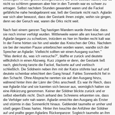
nicht so schlimm gewesen aber hier in den Tunneln war es schwer zu
ertragen. Selbst nachdem Stunden gewandert waren und die Fackel
gefährliche nahe herabgebrannt war, ließ der Gestank nicht nach. Aglarân
war sich aber bewusst, dass der Gestank ihnen zeigte, wohin sie gingen,
denn wo der Geruch war, waren die Orks nicht weit.
Nach fast einem ganzen Tag hastigen Wandern wurde ihnen klar, dass
sie noch immer verfolgt wurden. Mittlerweile waren alle am keuchen und
Aglarân begann zu schwitzen, trotzdem es hier im Norden recht kalt war.
In der Ferne hörten sie hin und wieder das Kreischen der Orks. Nachdem
sie bei der neunten Pause unterbrochen worden waren, wandte sich der
Sprecher an Aglarân: Vielleicht sollten wir einen Ausgang suchen."
"Was denkst du, was ich versuche?", blaffte er zurück und deutete
willkührlich in einen Abzweig. Kurz zögerte er denn, der Gestank ließ
nach, gleichzeig tanzte die Fackel, flackerte auf und verlösch
schließlich. Die Söldnerin neben ihm mit der Katze stöhnte laut auf und
deutete scheinbar erleichtert den Gang hinauf. Fahles Sonnenlicht fiel in
den Schacht. Ohne Absprache rannten sie auf den Ausgang hinzu,
während hinter ihnn der Lämr der Orks anschwoll. Es war ihr Reich, dass
war Aglarân klar und sie kannten sich besser aus, womöglich hatten sie
eine Abkürzung genommen. Keiner der Söldner blickte zurück und er
selbst ebenfalls nicht. Doch anhand des Schreiens erkannten sie, dass
die Verfolger sehr nah waren. Aglarân erreichte den Ausgang als Erster
und stürmte in das Sonnenlicht hinaus. Geblendet taumelte er umher und
stieß gegen Etwas hartes. Hinter ihm keuchte der Anführer der Söldner
auf und prallte gegen Aglarâns Rückenpanzer. Sogleich taumelte an ihm