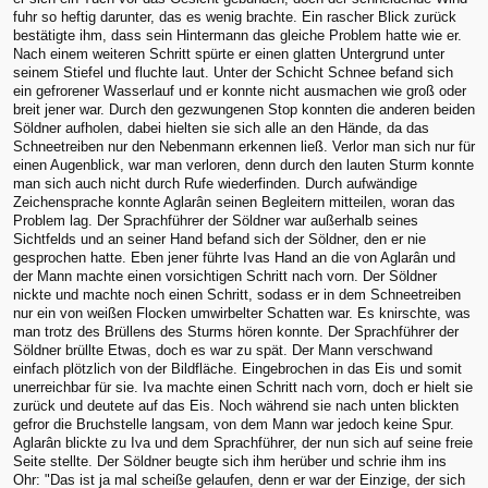
fuhr so heftig darunter, das es wenig brachte. Ein rascher Blick zurück
bestätigte ihm, dass sein Hintermann das gleiche Problem hatte wie er.
Nach einem weiteren Schritt spürte er einen glatten Untergrund unter
seinem Stiefel und fluchte laut. Unter der Schicht Schnee befand sich
ein gefrorener Wasserlauf und er konnte nicht ausmachen wie groß oder
breit jener war. Durch den gezwungenen Stop konnten die anderen beiden
Söldner aufholen, dabei hielten sie sich alle an den Hände, da das
Schneetreiben nur den Nebenmann erkennen ließ. Verlor man sich nur für
einen Augenblick, war man verloren, denn durch den lauten Sturm konnte
man sich auch nicht durch Rufe wiederfinden. Durch aufwändige
Zeichensprache konnte Aglarân seinen Begleitern mitteilen, woran das
Problem lag. Der Sprachführer der Söldner war außerhalb seines
Sichtfelds und an seiner Hand befand sich der Söldner, den er nie
gesprochen hatte. Eben jener führte Ivas Hand an die von Aglarân und
der Mann machte einen vorsichtigen Schritt nach vorn. Der Söldner
nickte und machte noch einen Schritt, sodass er in dem Schneetreiben
nur ein von weißen Flocken umwirbelter Schatten war. Es knirschte, was
man trotz des Brüllens des Sturms hören konnte. Der Sprachführer der
Söldner brüllte Etwas, doch es war zu spät. Der Mann verschwand
einfach plötzlich von der Bildfläche. Eingebrochen in das Eis und somit
unerreichbar für sie. Iva machte einen Schritt nach vorn, doch er hielt sie
zurück und deutete auf das Eis. Noch während sie nach unten blickten
gefror die Bruchstelle langsam, von dem Mann war jedoch keine Spur.
Aglarân blickte zu Iva und dem Sprachführer, der nun sich auf seine freie
Seite stellte. Der Söldner beugte sich ihm herüber und schrie ihm ins
Ohr: "Das ist ja mal scheiße gelaufen, denn er war der Einzige, der sich