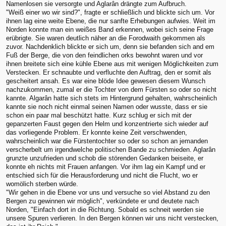
Namenlosen sie versorgte und Aglarân drängte zum Aufbruch.
"Weiß einer wo wir sind?", fragte er schließlich und blickte sich um. Vor
ihnen lag eine weite Ebene, die nur sanfte Erhebungen aufwies. Weit im
Norden konnte man ein weißes Band erkennen, wobei sich seine Frage
erübrigte. Sie waren deutlich näher an die Forodwaith gekommen als
zuvor. Nachdenklich blickte er sich um, denn sie befanden sich and em
Fuß der Berge, die von den feindlichen orks bewohnt waren und vor
ihnen breitete sich eine kühle Ebene aus mit wenigen Möglichkeiten zum
Verstecken. Er schnaubte und verfluchte den Auftrag, den er somit als
gescheitert ansah. Es war eine blöde Idee gewesen diesem Wunsch
nachzukommen, zumal er die Tochter von dem Fürsten so oder so nicht
kannte. Algarân hatte sich stets im Hintergrund gehalten, wahrscheinlich
kannte sie noch nicht einmal seinen Namen oder wusste, dass er sie
schon ein paar mal beschützt hatte. Kurz schlug er sich mit der
gepanzerten Faust gegen den Helm und konzentrierte sich wieder auf
das vorliegende Problem. Er konnte keine Zeit verschwenden,
wahrscheinlich war die Fürstentochter so oder so schon an jemanden
verscherbelt um irgendwelche politischen Bande zu schmieden. Aglarân
grunzte unzufrieden und schob die störenden Gedanken beiseite, er
konnte eh nichts mit Frauen anfangen. Vor ihm lag ein Kampf und er
entschied sich für die Herausforderung und nicht die Flucht, wo er
womölich sterben würde.
"Wir gehen in die Ebene vor uns und versuche so viel Abstand zu den
Bergen zu gewinnen wir möglich", verkündete er und deutete nach
Norden, "Einfach dort in die Richtung. Sobald es schneit werden sie
unsere Spuren verlieren. In den Bergen können wir uns nicht verstecken,