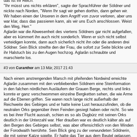
das ist ihr Reich."
"Ihr müsst uns nichts erklären", sagte der Sprachführer der Söldner und
nickte nach Norden, "Wenn Ihr sagt wir gehen dorthin, dann gehen wir.
Wir haben einen der Unseren in dem Angriff von zuvor verloren, aber uns
war klar, dass das passieren kann, als wir uns Euch anschlossen. Weist
den Weg, Herr."
Aglarân war die Abwesenheit des viertens Söldners gar nicht aufgefallen,
aber es kümmert ihn auch nicht sonderlich. Wenn er sich nicht selbst
verteidigen konnte, dann auch sicherlich nicht ihn oder die anderen drei
Söldner. Sein Blick streifte den der Frau, die sofort zur Seite blickte und
ihr Halstuch bis zu den Augen hochzog. Aglarân schnaubte und
marschierte los.
#3
von
Curanthor
am 13 Mär, 2017 21:43
Nach einem anstrengenden Marsch mit pfeifenden Nordwind erreichte
Aglarân zusammen mit den verbliebenden Söldnern eine Steinformation
in den falchen nördlichen Ausläufern der Grauen Berge, rechts und links
konnte er ganz verschwommen einzelne Bergketten sehen, die wie Arme
auf die Ebenen griffen. Sie waren noch lange nicht außerhalb der
Reichweite des Gebirges und er hatte keine Lust herauszufinden, ob die
neutralen Orks gegenüber ihren Feinden gesiegt haben oder nicht. So wie
es bei ihrer Flucht aussah, schien es so als Dugbúrz mit seinen Orks
deutlich in der Unterzahl war. Hier draußen war es deutlich kälter als auf
den Bergen des Gebirges selbst, was aber offensichtlich von den Winden
der Forodwaith herrührte. Sein Blick ging zu der verwundeten Söldnerin,
die mit seiner Katze spielte. Er hatte das Tier aus dem Beutel gelassen,