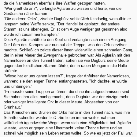
da die Namenlosen ebenfalls ihre Waffen gezogen hatten.
"Wer greift da an?", verlangte Aglarân zu wissen und hörte, wie die
Geräusche näher kamen.
"Die anderen Orks", zischte Dugbúrz schließlich feindselig, woraufhin er
langsam seine Waffe senkte, "Der Handel ist geplatzt, der andere
Stamm ist uns überlegen. Er ist dem Auge weniger gut gesonnen also
würde ich zusammenkämpfen."
Doch Aglarân schüttelte den Kopf und verlangte nach einem Ausgang.
Der Lärm des Kampes war nun auf der Treppe, was den Ork nervöser
machte. Schließlich zeigte dieser ihnen widerwillig einen schmalen Gang,
der in einer Mauer der Zwergenhalle gebrochen war. Als Aglarân mit den
Namenlosen an den Tunnel traten, sahen sie wie Dugbúrz seine Meute
gegen den feindlichen Stamm führte, der in rauen Mengen in die Halle
strömte.
"Wieso hat er uns gehen lassen?", fragte der Anführer der Namenlosen,
während sie den engen Tunnel entlanghasteten, "Ich dachte, er würde
uns umbringen."
"Er musste seine Truppen anführen, die ohne ihn aufgeschmissen sind.
Sie haben ihm alles nachgemacht, denn Dugbúrz war der einzige mehr
oder weniger intelligente Ork in dieser Meute. Abgesehen von der
Grünhaut."
Das Kreischen und Brüllen der Orks hallte in den Tunnel nach, was ihre
Schritte schneller werden ließ. Sie liefen immer weiter, nahmen
willkührlich irgendwelche Wege, wenn sich eine Möglichkeit bot. Aglarân
wusste, wann er gegen eine Übermacht keine Chance hatte und so
schnell wie möglich sein Leben retten wollte. So wie es jetzt der Fall war.