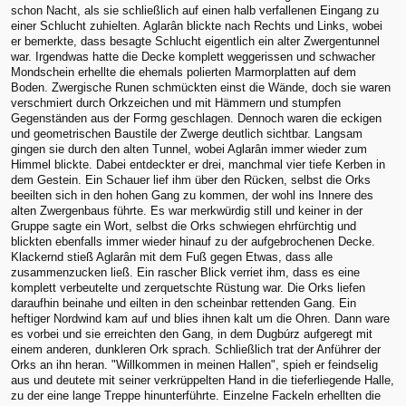
schon Nacht, als sie schließlich auf einen halb verfallenen Eingang zu
einer Schlucht zuhielten. Aglarân blickte nach Rechts und Links, wobei
er bemerkte, dass besagte Schlucht eigentlich ein alter Zwergentunnel
war. Irgendwas hatte die Decke komplett weggerissen und schwacher
Mondschein erhellte die ehemals polierten Marmorplatten auf dem
Boden. Zwergische Runen schmückten einst die Wände, doch sie waren
verschmiert durch Orkzeichen und mit Hämmern und stumpfen
Gegenständen aus der Formg geschlagen. Dennoch waren die eckigen
und geometrischen Baustile der Zwerge deutlich sichtbar. Langsam
gingen sie durch den alten Tunnel, wobei Aglarân immer wieder zum
Himmel blickte. Dabei entdeckter er drei, manchmal vier tiefe Kerben in
dem Gestein. Ein Schauer lief ihm über den Rücken, selbst die Orks
beeilten sich in den hohen Gang zu kommen, der wohl ins Innere des
alten Zwergenbaus führte. Es war merkwürdig still und keiner in der
Gruppe sagte ein Wort, selbst die Orks schwiegen ehrfürchtig und
blickten ebenfalls immer wieder hinauf zu der aufgebrochenen Decke.
Klackernd stieß Aglarân mit dem Fuß gegen Etwas, dass alle
zusammenzucken ließ. Ein rascher Blick verriet ihm, dass es eine
komplett verbeutelte und zerquetschte Rüstung war. Die Orks liefen
daraufhin beinahe und eilten in den scheinbar rettenden Gang. Ein
heftiger Nordwind kam auf und blies ihnen kalt um die Ohren. Dann ware
es vorbei und sie erreichten den Gang, in dem Dugbúrz aufgeregt mit
einem anderen, dunkleren Ork sprach. Schließlich trat der Anführer der
Orks an ihn heran. "Willkommen in meinen Hallen", spieh er feindselig
aus und deutete mit seiner verkrüppelten Hand in die tieferliegende Halle,
zu der eine lange Treppe hinunterführte. Einzelne Fackeln erhellten die