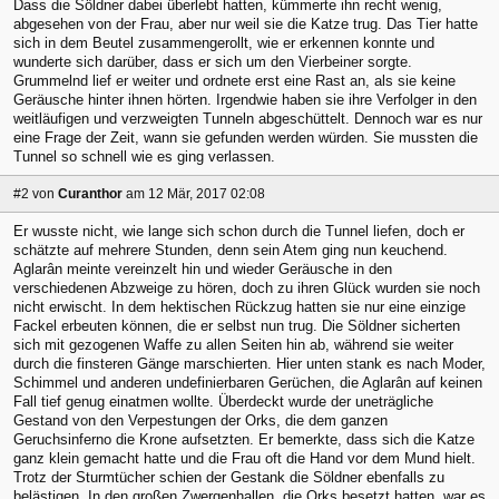
Dass die Söldner dabei überlebt hatten, kümmerte ihn recht wenig,
abgesehen von der Frau, aber nur weil sie die Katze trug. Das Tier hatte
sich in dem Beutel zusammengerollt, wie er erkennen konnte und
wunderte sich darüber, dass er sich um den Vierbeiner sorgte.
Grummelnd lief er weiter und ordnete erst eine Rast an, als sie keine
Geräusche hinter ihnen hörten. Irgendwie haben sie ihre Verfolger in den
weitläufigen und verzweigten Tunneln abgeschüttelt. Dennoch war es nur
eine Frage der Zeit, wann sie gefunden werden würden. Sie mussten die
Tunnel so schnell wie es ging verlassen.
#2
von
Curanthor
am 12 Mär, 2017 02:08
Er wusste nicht, wie lange sich schon durch die Tunnel liefen, doch er
schätzte auf mehrere Stunden, denn sein Atem ging nun keuchend.
Aglarân meinte vereinzelt hin und wieder Geräusche in den
verschiedenen Abzweige zu hören, doch zu ihren Glück wurden sie noch
nicht erwischt. In dem hektischen Rückzug hatten sie nur eine einzige
Fackel erbeuten können, die er selbst nun trug. Die Söldner sicherten
sich mit gezogenen Waffe zu allen Seiten hin ab, während sie weiter
durch die finsteren Gänge marschierten. Hier unten stank es nach Moder,
Schimmel und anderen undefinierbaren Gerüchen, die Aglarân auf keinen
Fall tief genug einatmen wollte. Überdeckt wurde der uneträgliche
Gestand von den Verpestungen der Orks, die dem ganzen
Geruchsinferno die Krone aufsetzten. Er bemerkte, dass sich die Katze
ganz klein gemacht hatte und die Frau oft die Hand vor dem Mund hielt.
Trotz der Sturmtücher schien der Gestank die Söldner ebenfalls zu
belästigen. In den großen Zwergenhallen, die Orks besetzt hatten, war es