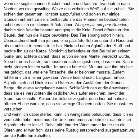
wenn sie sogleich einen Buckel machte und fauchte. Iva deutete nach
Norden, wo eine gewaltige Walze aus wirbelnen Weiß auf sie zuhielt. Sie
schien den gesamten Horizont auszufüllen und schien nur einige
Stunden entfernt zu sein. Selbst als sie das Phänomen beobachteten,
schob es sich ein kleines Stück näher.
Weniger als ein paar Stunden
,
dachte sich Aglarân besorgt und ging in die Knie. Dabei öffnete er den
Beutel, den nun die Katze bewohnte. Das Tier sprang sofort hinein.
Überraschend hielt ihm jemand eine paar Stofffetzen unter die Nase und
als er aufblickte bemerkte er Iva. Nickend nahm Aglarân den Stoff und
packte ihn zu der Katze. Vorsichtig befestigte er den Beutel an seinem
Gürtel und achtete darauf, dass er von seinem Mantel verdeckt wurde.
So sehr er es hasste, so musste er sich eingestehen, dass er die Katze
nicht sterben lassen wollte. Immerhin hatte sie Mut und war ihm bis hier
her gefolgt, das war eine Tatsache, die er belohnen musste. Zudem
fühlte er sich in einer gewissen Weise beeindruckt. Langsam erhob
Aglarân sich und blickte nach Osten zu den Ausläufern der Grauen
Berge, die etwas vorgelagert waren. Schließlich gab er die Anweisung,
dass sie es versuchten die östlichen Ausläufer erreichen, bevor der
Sturm sie einholte. Keiner der Söldner zögerte, denn hier auf nahezu
offener Ebene war klar, dass sie wenige Chancen hatten. Sie musste es
versuchen.
Und wenn ich dabei sterbe, kann ich wenigstens behaupten, dass ich es
versuchte habe, mich aus der Umklammerung zu befreien, dachte sich
Aglarân, ehe er loslief. Dabei pfiff ihm der Wind immer lauter um die
Ohren und er war froh, dass seine Rüstug entsprechend ausgestattet war
um die Kälte fernzuhalten.