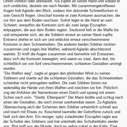
Ohren verletzt oder überlastet. Iva zupfte an seiner Hand und sobald er
sich umblickte, deutete sie nach Norden. Mit zusammengekniffenen
Augen hob Aglarân den Blick, sodass ihm dutzende Schneeflocken in
sein Gesicht flogen. Unscharf konnte er zwei Konturen ausmachen, die
vor ihm aus dem Boden wuchsen. Sofort legte er die Hand an sein
Schwert, woraufhin die Konturen sich als zwei lange Eiszapfen
entpuppten, die aus dem Boden ragten. Seufzend ließ er die Waffe los
und entspannte sich, als die Sölderin erneut an seiner Hand zupfte.
Entnervt drehte er sich um und erblickte erneut verschwommene
Konturen in dem Schneetreiben. Die anderen beiden Söldner rückten
zusammen und zogen ihre Waffen, während Aglarân abschätzend
wartete. Er kniff die Augen zusammen und bemerkte mit Erstaunen,
dass sich die Konturen bewegten; erst waren es zwei, dann drei, bis
schließlich sie von fünf verschwommenen, schlanken Gestalten umringt
wurden.
"Die Waffen weg", sagte er gegen den pfeifenden Wind zu seinen
Söldnern und starrte auf die schlanken Gestalten, die das Schneetreiben
scheinbar nicht preisgeben wollten. Die zwei Söldner lösten nur
widerwillig die Hände von ihren Waffen und steckten sie fort. Plötzlich
zog der Anführer der Namenlosen einen Dolch und sprang mit einem
Schrei nach vorn. "Sterbt, Elbenpack!" Der Mann brüllte und schlug nach
einen der Gestalten, die noch immer unerkennbar waren. Zu Aglarâns
Überraschung wich der Schemen dem Söldner unheimlich schnell aus
und stach mit Etwas zu. Keuchend taumelte der Getroffene zurück und
hielt sich den Arm. Ein riesiger, spitz zulaufender Eiszapfen ragte aus
der Schulter des Söldners und trat unterhalb des Schulterblatts wieder
aus. Blut troff aus der Wunde, doch es gefror sofort in der Kälte. Eine