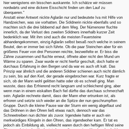
hier wenigstens ein bisschen auskannte. Ich schätze wir müssen
nordwärts und eine dickere Eisschicht finden um den Lauf zu
überqueren."
Anstatt einer Antwort nickte Aglarân nur und bedeutete Iva mit Hilfe von
Handzeichen, was sie vorhatten. Die Söldnerin nickte ebenfalls und so
machten sich die drei bibbernd auf dem Weg. Der Númenorer fluchte
innerlich, da der Verlust des zweiten Söldners innerhalb kurzer Zeit
bedenklich war. Mit ihm sind auch die meisten Feuersteine
abhandengekommen, einzig Aglarân selbst besaß noch welche in seinem
Beutel, den er immer bei sich führte. Ob die paar Steinchen aber für ein
größeres Feuer von drei Personen reichte, bezweifelte er. Er biss die
Zähne zusammen und fluchte erneut, öffnete aber nicht den Mund um
Wärme zu sparen. Zwar wurde er nicht hierfür geschult, doch hatte er
durchaus Erfahrung in den Bergen und da war es auch oft kalt. Das
Prinzip war ähnlich und die anderen Söldner schienen auch nicht dämlich
zu sein, bis auf den Kerl, der gerade eingebrochen war. Kurz fragte er
sich, ob der Mann wohl gelitten hatte oder ob es schnell ging. Man
wusste, dass das Erfrierend recht langsam und schleichend ging, aber
wenn man in einem eiskalten Bach fiel dürfte das durchaus schmerzhaft
sein. Aglarân rechnete damit, dass der Mann eher ertrunken ist, als
erfroren und setzte sich wieder an die Spitze der nun geschrumpften
Gruppe. Durch die kleine Pause war der Sturm ein wenig abgeflaut und
das Dröhnen in den Ohren ließ etwas nach, dennoch war das
Schneetreiben nun dichter als zuvor. Irgendwie hatte er auch ein
merkwürdiges Klingeln in den Ohren, das irgendwoher kam. Er tat es
jedoch als Einbildung ab, vielleicht waren durch den heftigen Wind seine