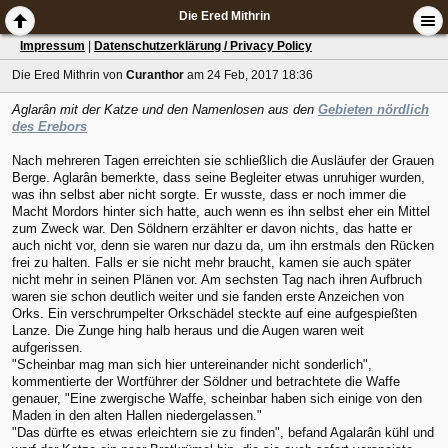
Die Ered Mithrin
Impressum
|
Datenschutzerklärung / Privacy Policy
Die Ered Mithrin
von
Curanthor
am 24 Feb, 2017 18:36
Aglarân mit der Katze und den Namenlosen aus den
Gebieten nördlich
des Erebors
Nach mehreren Tagen erreichten sie schließlich die Ausläufer der Grauen
Berge. Aglarân bemerkte, dass seine Begleiter etwas unruhiger wurden,
was ihn selbst aber nicht sorgte. Er wusste, dass er noch immer die
Macht Mordors hinter sich hatte, auch wenn es ihn selbst eher ein Mittel
zum Zweck war. Den Söldnern erzählter er davon nichts, das hatte er
auch nicht vor, denn sie waren nur dazu da, um ihn erstmals den Rücken
frei zu halten. Falls er sie nicht mehr braucht, kamen sie auch später
nicht mehr in seinen Plänen vor. Am sechsten Tag nach ihren Aufbruch
waren sie schon deutlich weiter und sie fanden erste Anzeichen von
Orks. Ein verschrumpelter Orkschädel steckte auf eine aufgespießten
Lanze. Die Zunge hing halb heraus und die Augen waren weit
aufgerissen.
"Scheinbar mag man sich hier untereinander nicht sonderlich",
kommentierte der Wortführer der Söldner und betrachtete die Waffe
genauer, "Eine zwergische Waffe, scheinbar haben sich einige von den
Maden in den alten Hallen niedergelassen."
"Das dürfte es etwas erleichtern sie zu finden", befand Agalarân kühl und