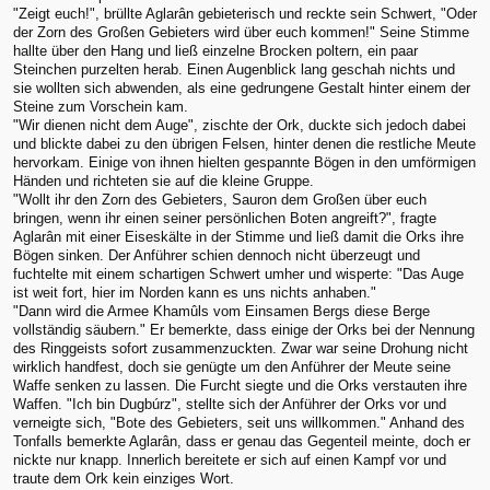
"Zeigt euch!", brüllte Aglarân gebieterisch und reckte sein Schwert, "Oder
der Zorn des Großen Gebieters wird über euch kommen!" Seine Stimme
hallte über den Hang und ließ einzelne Brocken poltern, ein paar
Steinchen purzelten herab. Einen Augenblick lang geschah nichts und
sie wollten sich abwenden, als eine gedrungene Gestalt hinter einem der
Steine zum Vorschein kam.
"Wir dienen nicht dem Auge", zischte der Ork, duckte sich jedoch dabei
und blickte dabei zu den übrigen Felsen, hinter denen die restliche Meute
hervorkam. Einige von ihnen hielten gespannte Bögen in den umförmigen
Händen und richteten sie auf die kleine Gruppe.
"Wollt ihr den Zorn des Gebieters, Sauron dem Großen über euch
bringen, wenn ihr einen seiner persönlichen Boten angreift?", fragte
Aglarân mit einer Eiseskälte in der Stimme und ließ damit die Orks ihre
Bögen sinken. Der Anführer schien dennoch nicht überzeugt und
fuchtelte mit einem schartigen Schwert umher und wisperte: "Das Auge
ist weit fort, hier im Norden kann es uns nichts anhaben."
"Dann wird die Armee Khamûls vom Einsamen Bergs diese Berge
vollständig säubern." Er bemerkte, dass einige der Orks bei der Nennung
des Ringgeists sofort zusammenzuckten. Zwar war seine Drohung nicht
wirklich handfest, doch sie genügte um den Anführer der Meute seine
Waffe senken zu lassen. Die Furcht siegte und die Orks verstauten ihre
Waffen. "Ich bin Dugbúrz", stellte sich der Anführer der Orks vor und
verneigte sich, "Bote des Gebieters, seit uns willkommen." Anhand des
Tonfalls bemerkte Aglarân, dass er genau das Gegenteil meinte, doch er
nickte nur knapp. Innerlich bereitete er sich auf einen Kampf vor und
traute dem Ork kein einziges Wort.