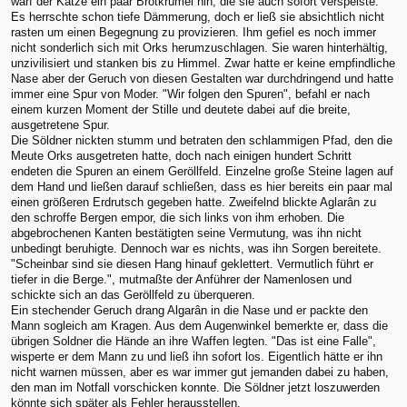
warf der Katze ein paar Brotkrümel hin, die sie auch sofort verspeiste.
Es herrschte schon tiefe Dämmerung, doch er ließ sie absichtlich nicht
rasten um einen Begegnung zu provizieren. Ihm gefiel es noch immer
nicht sonderlich sich mit Orks herumzuschlagen. Sie waren hinterhältig,
unzivilisiert und stanken bis zu Himmel. Zwar hatte er keine empfindliche
Nase aber der Geruch von diesen Gestalten war durchdringend und hatte
immer eine Spur von Moder. "Wir folgen den Spuren", befahl er nach
einem kurzen Moment der Stille und deutete dabei auf die breite,
ausgetretene Spur.
Die Söldner nickten stumm und betraten den schlammigen Pfad, den die
Meute Orks ausgetreten hatte, doch nach einigen hundert Schritt
endeten die Spuren an einem Geröllfeld. Einzelne große Steine lagen auf
dem Hand und ließen darauf schließen, dass es hier bereits ein paar mal
einen größeren Erdrutsch gegeben hatte. Zweifelnd blickte Aglarân zu
den schroffe Bergen empor, die sich links von ihm erhoben. Die
abgebrochenen Kanten bestätigten seine Vermutung, was ihn nicht
unbedingt beruhigte. Dennoch war es nichts, was ihn Sorgen bereitete.
"Scheinbar sind sie diesen Hang hinauf geklettert. Vermutlich führt er
tiefer in die Berge.", mutmaßte der Anführer der Namenlosen und
schickte sich an das Geröllfeld zu überqueren.
Ein stechender Geruch drang Algarân in die Nase und er packte den
Mann sogleich am Kragen. Aus dem Augenwinkel bemerkte er, dass die
übrigen Soldner die Hände an ihre Waffen legten. "Das ist eine Falle",
wisperte er dem Mann zu und ließ ihn sofort los. Eigentlich hätte er ihn
nicht warnen müssen, aber es war immer gut jemanden dabei zu haben,
den man im Notfall vorschicken konnte. Die Söldner jetzt loszuwerden
könnte sich später als Fehler herausstellen.