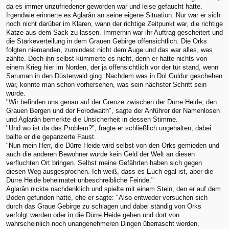
da es immer unzufriedener geworden war und leise gefaucht hatte.
Irgendwie erinnerte es Aglarân an seine eigene Situation. Nur war er sich
noch nicht darüber im Klaren, wann der richtige Zeitpunkt war, die richtige
Katze aus dem Sack zu lassen. Immerhin war ihr Auftrag gescheitert und
die Stärkeverteilung in dem Grauen Gebirge offensichtlich. Die Orks
folgten niemanden, zumindest nicht dem Auge und das war alles, was
zählte. Doch ihn selbst kümmerte es nicht, denn er hatte nichts von
einem Krieg hier im Norden, der ja offensichtlich vor der tür stand, wenn
Saruman in den Düsterwald ging. Nachdem was in Dol Guldur geschehen
war, konnte man schon vorhersehen, was sein nächster Schritt sein
würde.
"Wir befinden uns genau auf der Grenze zwischen der Dürre Heide, den
Grauen Bergen und der Forodwaith", sagte der Anführer der Namenlosen
und Aglarân bemerkte die Unsicherheit in dessen Stimme.
"Und wo ist da das Problem?", fragte er schließlich ungehalten, dabei
ballte er die gepanzerte Faust.
"Nun mein Herr, die Dürre Heide wird selbst von den Orks gemieden und
auch die anderen Bewohner würde kein Geld der Welt an diesen
verfluchten Ort bringen. Selbst meine Gefährten haben sich gegen
diesen Weg ausgesprochen. Ich weiß, dass es Euch egal ist, aber die
Dürre Heide beheimatet unbeschreibliche Feinde."
Aglarân nickte nachdenklich und spielte mit einem Stein, den er auf dem
Boden gefunden hatte, ehe er sagte: "Also entweder versuchen sich
durch das Graue Gebirge zu schlagen und dabei ständig von Orks
verfolgt werden oder in die Dürre Heide gehen und dort von
wahrscheinlich noch unangenehmeren Dingen überrascht werden,