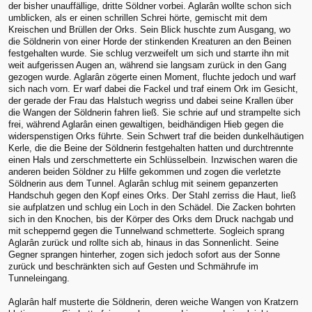
der bisher unauffällige, dritte Söldner vorbei. Aglarân wollte schon sich
umblicken, als er einen schrillen Schrei hörte, gemischt mit dem
Kreischen und Brüllen der Orks. Sein Blick huschte zum Ausgang, wo
die Söldnerin von einer Horde der stinkenden Kreaturen an den Beinen
festgehalten wurde. Sie schlug verzweifelt um sich und starrte ihn mit
weit aufgerissen Augen an, während sie langsam zurück in den Gang
gezogen wurde. Aglarân zögerte einen Moment, fluchte jedoch und warf
sich nach vorn. Er warf dabei die Fackel und traf einem Ork im Gesicht,
der gerade der Frau das Halstuch wegriss und dabei seine Krallen über
die Wangen der Söldnerin fahren ließ. Sie schrie auf und strampelte sich
frei, während Aglarân einen gewaltigen, beidhändigen Hieb gegen die
widerspenstigen Orks führte. Sein Schwert traf die beiden dunkelhäutigen
Kerle, die die Beine der Söldnerin festgehalten hatten und durchtrennte
einen Hals und zerschmetterte ein Schlüsselbein. Inzwischen waren die
anderen beiden Söldner zu Hilfe gekommen und zogen die verletzte
Söldnerin aus dem Tunnel. Aglarân schlug mit seinem gepanzerten
Handschuh gegen den Kopf eines Orks. Der Stahl zerriss die Haut, ließ
sie aufplatzen und schlug ein Loch in den Schädel. Die Zacken bohrten
sich in den Knochen, bis der Körper des Orks dem Druck nachgab und
mit scheppernd gegen die Tunnelwand schmetterte. Sogleich sprang
Aglarân zurück und rollte sich ab, hinaus in das Sonnenlicht. Seine
Gegner sprangen hinterher, zogen sich jedoch sofort aus der Sonne
zurück und beschränkten sich auf Gesten und Schmährufe im
Tunneleingang.
Aglarân half musterte die Söldnerin, deren weiche Wangen von Kratzern