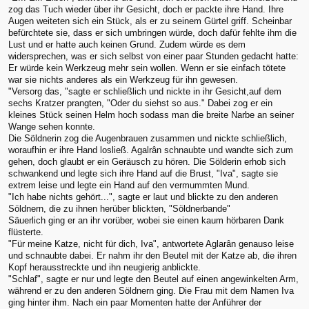
zog das Tuch wieder über ihr Gesicht, doch er packte ihre Hand. Ihre
Augen weiteten sich ein Stück, als er zu seinem Gürtel griff. Scheinbar
befürchtete sie, dass er sich umbringen würde, doch dafür fehlte ihm die
Lust und er hatte auch keinen Grund. Zudem würde es dem
widersprechen, was er sich selbst von einer paar Stunden gedacht hatte:
Er würde kein Werkzeug mehr sein wollen. Wenn er sie einfach tötete
war sie nichts anderes als ein Werkzeug für ihn gewesen.
"Versorg das, "sagte er schließlich und nickte in ihr Gesicht,auf dem
sechs Kratzer prangten, "Oder du siehst so aus." Dabei zog er ein
kleines Stück seinen Helm hoch sodass man die breite Narbe an seiner
Wange sehen konnte.
Die Söldnerin zog die Augenbrauen zusammen und nickte schließlich,
woraufhin er ihre Hand losließ. Agalrân schnaubte und wandte sich zum
gehen, doch glaubt er ein Geräusch zu hören. Die Sölderin erhob sich
schwankend und legte sich ihre Hand auf die Brust, "Iva", sagte sie
extrem leise und legte ein Hand auf den vermummten Mund.
"Ich habe nichts gehört...", sagte er laut und blickte zu den anderen
Söldnern, die zu ihnen herüber blickten, "Söldnerbande"
Säuerlich ging er an ihr vorüber, wobei sie einen kaum hörbaren Dank
flüsterte.
"Für meine Katze, nicht für dich, Iva", antwortete Aglarân genauso leise
und schnaubte dabei. Er nahm ihr den Beutel mit der Katze ab, die ihren
Kopf herausstreckte und ihn neugierig anblickte.
"Schlaf", sagte er nur und legte den Beutel auf einen angewinkelten Arm,
während er zu den anderen Söldnern ging. Die Frau mit dem Namen Iva
ging hinter ihm. Nach ein paar Momenten hatte der Anführer der