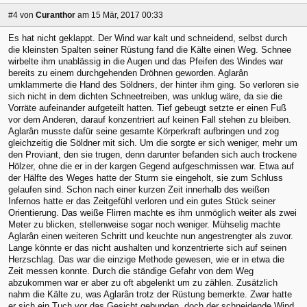
#4
von
Curanthor
am 15 Mär, 2017 00:33
Es hat nicht geklappt. Der Wind war kalt und schneidend, selbst durch
die kleinsten Spalten seiner Rüstung fand die Kälte einen Weg. Schnee
wirbelte ihm unablässig in die Augen und das Pfeifen des Windes war
bereits zu einem durchgehenden Dröhnen geworden. Aglarân
umklammerte die Hand des Söldners, der hinter ihm ging. So verloren sie
sich nicht in dem dichten Schneetreiben, was unklug wäre, da sie die
Vorräte aufeinander aufgeteilt hatten. Tief gebeugt setzte er einen Fuß
vor dem Anderen, darauf konzentriert auf keinen Fall stehen zu bleiben.
Aglarân musste dafür seine gesamte Körperkraft aufbringen und zog
gleichzeitig die Söldner mit sich. Um die sorgte er sich weniger, mehr um
den Proviant, den sie trugen, denn darunter befanden sich auch trockene
Hölzer, ohne die er in der kargen Gegend aufgeschmissen war. Etwa auf
der Hälfte des Weges hatte der Sturm sie eingeholt, sie zum Schluss
gelaufen sind. Schon nach einer kurzen Zeit innerhalb des weißen
Infernos hatte er das Zeitgefühl verloren und ein gutes Stück seiner
Orientierung. Das weiße Flirren machte es ihm unmöglich weiter als zwei
Meter zu blicken, stellenweise sogar noch weniger. Mühselig machte
Aglarân einen weiteren Schritt und keuchte nun angestrengter als zuvor.
Lange könnte er das nicht aushalten und konzentrierte sich auf seinen
Herzschlag. Das war die einzige Methode gewesen, wie er in etwa die
Zeit messen konnte. Durch die ständige Gefahr von dem Weg
abzukommen war er aber zu oft abgelenkt um zu zählen. Zusätzlich
nahm die Kälte zu, was Aglarân trotz der Rüstung bemerkte. Zwar hatte
er sich ein Tuch vor das Gesicht gebunden, doch der schneidende Wind