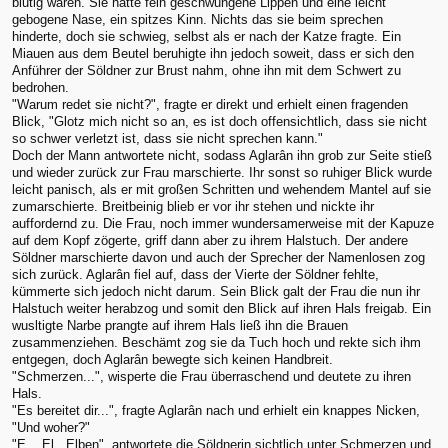
blutig waren. Sie hatte fein geschwungene Lippen und eine leicht
gebogene Nase, ein spitzes Kinn. Nichts das sie beim sprechen
hinderte, doch sie schwieg, selbst als er nach der Katze fragte. Ein
Miauen aus dem Beutel beruhigte ihn jedoch soweit, dass er sich den
Anführer der Söldner zur Brust nahm, ohne ihn mit dem Schwert zu
bedrohen.
"Warum redet sie nicht?", fragte er direkt und erhielt einen fragenden
Blick, "Glotz mich nicht so an, es ist doch offensichtlich, dass sie nicht
so schwer verletzt ist, dass sie nicht sprechen kann."
Doch der Mann antwortete nicht, sodass Aglarân ihn grob zur Seite stieß
und wieder zurück zur Frau marschierte. Ihr sonst so ruhiger Blick wurde
leicht panisch, als er mit großen Schritten und wehendem Mantel auf sie
zumarschierte. Breitbeinig blieb er vor ihr stehen und nickte ihr
auffordernd zu. Die Frau, noch immer wundersamerweise mit der Kapuze
auf dem Kopf zögerte, griff dann aber zu ihrem Halstuch. Der andere
Söldner marschierte davon und auch der Sprecher der Namenlosen zog
sich zurück. Aglarân fiel auf, dass der Vierte der Söldner fehlte,
kümmerte sich jedoch nicht darum. Sein Blick galt der Frau die nun ihr
Halstuch weiter herabzog und somit den Blick auf ihren Hals freigab. Ein
wusltigte Narbe prangte auf ihrem Hals ließ ihn die Brauen
zusammenziehen. Beschämt zog sie da Tuch hoch und rekte sich ihm
entgegen, doch Aglarân bewegte sich keinen Handbreit.
"Schmerzen...", wisperte die Frau überraschend und deutete zu ihren
Hals.
"Es bereitet dir...", fragte Aglarân nach und erhielt ein knappes Nicken,
"Und woher?"
"E... El.. Elben", antwortete die Söldnerin sichtlich unter Schmerzen und