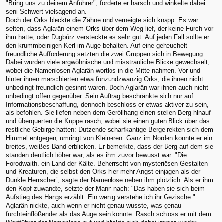
"Bring uns zu deinem Anführer", forderte er harsch und winkelte dabei
seni Schwert vielsagend an.
Doch der Orks bleckte die Zähne und verneigte sich knapp. Es war
selten, dass Aglarân einem Orks über dem Weg lief, der keine Furch vor
ihm hatte, oder Dugbúrz versteckte es sehr gut. Auf jeden Fall sollte er
den krummbeinigen Kerl im Auge behalten. Auf eine geheuchelt
freundliche Aufforderung setzten die zwei Gruppen sich in Bewegung.
Dabei wurden viele argwöhnische und misstrauliche Blicke gewechselt,
wobei die Namenlosen Aglarân wortlos in die Mitte nahmen. Vor und
hinter ihnen marschierten etwa fünzundzwanzig Orks, die ihnen nicht
unbedingt freundlich gesinnt waren. Doch Aglarân war ihnen auch nicht
unbedingt offen gegenüber. Sein Auftrag beschränkte sich nur auf
Informationsbeschaffung, dennoch beschloss er etwas aktiver zu sein,
als befohlen. Sie liefen neben dem Geröllhang einen steilen Berg hinauf
und überquerten die Kuppe rasch, wobei sie einen guten Blick über das
restliche Gebirge hatten: Dutzende scharfkantige Berge rekten sich dem
Himmel entgegen, umringt von Kleineren. Ganz im Norden konnte er ein
breites, weißes Band erblicken. Er bemerkte, dass der Berg auf dem sie
standen deutlich höher war, als es ihm zuvor bewusst war. "Die
Forodwaith, ein Land der Kälte. Beherrscht von mysteriösen Gestalten
und Kreaturen, die selbst den Orks hier mehr Angst einjagen als der
Dunkle Herrscher", sagte der Namenlose neben ihm plötzlich. Als er ihm
den Kopf zuwandte, setzte der Mann nach: "Das haben sie sich beim
Aufstieg des Hangs erzählt. Ein wenig verstehe ich ihr Gezische."
Aglarân nickte, auch wenn er nicht genau wusste, was genau
furchteinflößender als das Auge sein konnte. Rasch schloss er mit dem