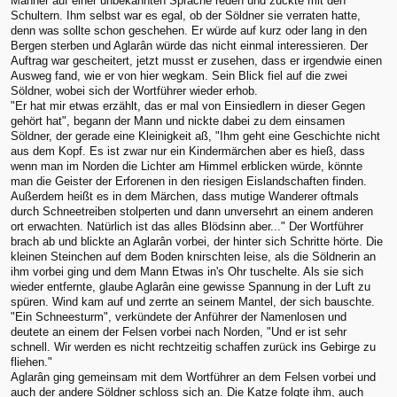
Männer auf einer unbekannten Sprache reden und zuckte mit den
Schultern. Ihm selbst war es egal, ob der Söldner sie verraten hatte,
denn was sollte schon geschehen. Er würde auf kurz oder lang in den
Bergen sterben und Aglarân würde das nicht einmal interessieren. Der
Auftrag war gescheitert, jetzt musst er zusehen, dass er irgendwie einen
Ausweg fand, wie er von hier wegkam. Sein Blick fiel auf die zwei
Söldner, wobei sich der Wortführer wieder erhob.
"Er hat mir etwas erzählt, das er mal von Einsiedlern in dieser Gegen
gehört hat", begann der Mann und nickte dabei zu dem einsamen
Söldner, der gerade eine Kleinigkeit aß, "Ihm geht eine Geschichte nicht
aus dem Kopf. Es ist zwar nur ein Kindermärchen aber es hieß, dass
wenn man im Norden die Lichter am Himmel erblicken würde, könnte
man die Geister der Erforenen in den riesigen Eislandschaften finden.
Außerdem heißt es in dem Märchen, dass mutige Wanderer oftmals
durch Schneetreiben stolperten und dann unversehrt an einem anderen
ort erwachten. Natürlich ist das alles Blödsinn aber..." Der Wortführer
brach ab und blickte an Aglarân vorbei, der hinter sich Schritte hörte. Die
kleinen Steinchen auf dem Boden knirschten leise, als die Söldnerin an
ihm vorbei ging und dem Mann Etwas in's Ohr tuschelte. Als sie sich
wieder entfernte, glaube Aglarân eine gewisse Spannung in der Luft zu
spüren. Wind kam auf und zerrte an seinem Mantel, der sich bauschte.
"Ein Schneesturm", verkündete der Anführer der Namenlosen und
deutete an einem der Felsen vorbei nach Norden, "Und er ist sehr
schnell. Wir werden es nicht rechtzeitig schaffen zurück ins Gebirge zu
fliehen."
Aglarân ging gemeinsam mit dem Wortführer an dem Felsen vorbei und
auch der andere Söldner schloss sich an. Die Katze folgte ihm, auch