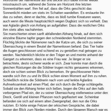
Wortführer der Namenlose auf und blickte sich dabei immer wieder
misstrauisch um, während die Sonne am Horizont ihre letzten
Sonnentrahlen warf. Ihm fiel auf, dass die Orks geschickt das
Sonnenlicht mieden um stets im Schatten wandelten. Es erstaunte ihn
das zu sehen, denn er dachte, dass es bloß tumbe Kreaturen waren,
auch wenn die Meute hauptsächlich wegen Dugbúrz sich so verhielt. Das
war Aglarân gleich von Anfang an aufgefallen: Dass die restlichen Orks
ihm stets alles nachahmten.
Sie marschierten einen sanft abfallenden Abhang hinab, auf dem sich
einzelne Bäume tapfer gegen den schneidenden Nordwind stemmten.
Flüchtig blickte der Númenorer nach der Katze um, die sich zu seiner
Überraschung in einem Beutel der Namenlosen befand. Das Tier hatte
die Augen geschlossen und schiend es zu genießen mal getragen zu
werden. Nachdenklich blickte er den Träger an und meinte anhand der
Gangart zu erkennen, dass es eine Frau war. Je länger er sie
betrachtete, desto sicherer wurde er sich. Zwar konnte man durch die
gleichen Rüstungen die die Söldner trugen nichts genaueres erkennen,
doch sie schien seinen Blick zu bemerken. Ihr geschlossener Helm
wandte sich ihm zu und ihr Blick schien einen Moment auf ihm zu ruhen.
Schließlich nickte die Söldnerin nach vorn und lenkte Aglarâns
Aufmerksamkeit auf einen Pfad, der sich durch die Berge schlängelte.
Sobald sie den Abhang hinter sich ließen, bogen die Orks auf den halb
verborgenen Pfad ein, der zu seiner Überraschung stellenweise unter den
Dreck, Geröll und kleinen Pflanzen noch gepflastert war. Scheinbar
befanden sie sich auf einem alten Zwergenpfad, den nun die Orks
nutzten. Er hörte einige Fetzen der orkischen Gespräche, die dabei
immer den Blick zum Norden mieden. Durch den längeren Marsch war es