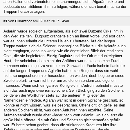
alten Hallen und verbreiteten ein schummriges Licht. Algarân nickte und
bedeutete den Söldnern ihm zu folgen, während er sich bereit machte die
Treppen herabzusteigen.
#1
von
Curanthor
am 09 Mär, 2017 14:40
Aglarân wurde sogleich aufgehalten, als sich zwei Dutzend Orks ihm in
den Weg stellten. Dugbúrz drängelte sich an ihnen vorbei und erst dann
war es ihnen erlaubt die unteren Hallen zu betreten. Auf der langen
Treppe warfen sich die Söldner unbehagliche Blicke zu, die Aglarân auch
nicht entgingen, genauso wenig wie die ängstlichen Blick der restlichen
Orks, die sie begleiteten. Einzig Dugbúrz und der Ork mit dunkelgrüner
Haut, der scheinbar doch nicht der Anführer war schienen keine Furcht
zu haben oder sie gut zu verstecken. Schwacher Fackelschein flackerte
auf der langen Treppe und Aglarân hatte leise Sorgen, dass sie wohl
nicht so ungeschoren hier herauskommen würden, doch begrub er diese
Zweifel sofort. Er war nicht hier um zu dienen sondern aus eigenem
Interesse. Wenn sich ein ganzes Königreich in Aufruhr befindet müsste
sich das auch irgendwie rumsprechen. Sein Blick ging zu den Söldnern,
bei denen der Wortführer stets auf die anderen Mitglieder der
Namenlosen einredete. Aglarân war nicht in deren Sprache geschult, so
konnte er nicht wissen, was sie besprachen. Offensichtlich gefiel es den
anderen Söldnern nicht, was deren Anführer ihnen erzählte. Seine
Aufmerksamkeit wurde aber wieder nach vorn gelenkt, wo sich jetzt die
große Halle öffnete, die mit Orks und Schätzen gleichermaßen gefüllt
war. Er hatte schon geahnt, dass die stinkenden Kreaturen hier ihre
Schätze lagern würden und drehte sich zu Dugbúrz um, der sie