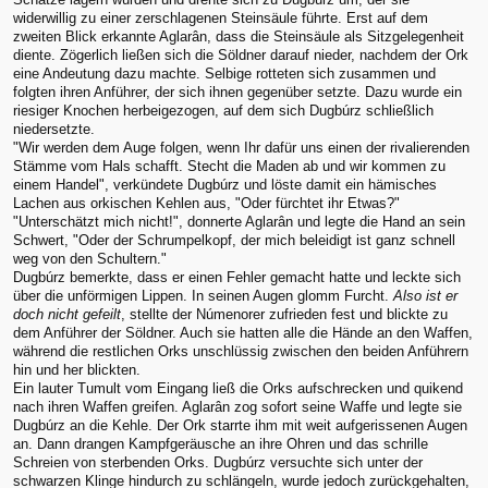
widerwillig zu einer zerschlagenen Steinsäule führte. Erst auf dem
zweiten Blick erkannte Aglarân, dass die Steinsäule als Sitzgelegenheit
diente. Zögerlich ließen sich die Söldner darauf nieder, nachdem der Ork
eine Andeutung dazu machte. Selbige rotteten sich zusammen und
folgten ihren Anführer, der sich ihnen gegenüber setzte. Dazu wurde ein
riesiger Knochen herbeigezogen, auf dem sich Dugbúrz schließlich
niedersetzte.
"Wir werden dem Auge folgen, wenn Ihr dafür uns einen der rivalierenden
Stämme vom Hals schafft. Stecht die Maden ab und wir kommen zu
einem Handel", verkündete Dugbúrz und löste damit ein hämisches
Lachen aus orkischen Kehlen aus, "Oder fürchtet ihr Etwas?"
"Unterschätzt mich nicht!", donnerte Aglarân und legte die Hand an sein
Schwert, "Oder der Schrumpelkopf, der mich beleidigt ist ganz schnell
weg von den Schultern."
Dugbúrz bemerkte, dass er einen Fehler gemacht hatte und leckte sich
über die unförmigen Lippen. In seinen Augen glomm Furcht.
Also ist er
doch nicht gefeilt
, stellte der Númenorer zufrieden fest und blickte zu
dem Anführer der Söldner. Auch sie hatten alle die Hände an den Waffen,
während die restlichen Orks unschlüssig zwischen den beiden Anführern
hin und her blickten.
Ein lauter Tumult vom Eingang ließ die Orks aufschrecken und quikend
nach ihren Waffen greifen. Aglarân zog sofort seine Waffe und legte sie
Dugbúrz an die Kehle. Der Ork starrte ihm mit weit aufgerissenen Augen
an. Dann drangen Kampfgeräusche an ihre Ohren und das schrille
Schreien von sterbenden Orks. Dugbúrz versuchte sich unter der
schwarzen Klinge hindurch zu schlängeln, wurde jedoch zurückgehalten,