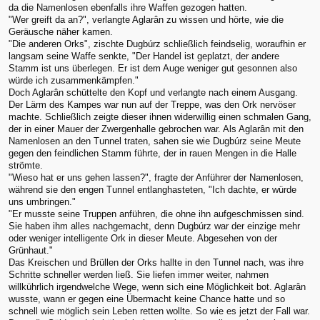
da die Namenlosen ebenfalls ihre Waffen gezogen hatten.
"Wer greift da an?", verlangte Aglarân zu wissen und hörte, wie die
Geräusche näher kamen.
"Die anderen Orks", zischte Dugbúrz schließlich feindselig, woraufhin er
langsam seine Waffe senkte, "Der Handel ist geplatzt, der andere
Stamm ist uns überlegen. Er ist dem Auge weniger gut gesonnen also
würde ich zusammenkämpfen."
Doch Aglarân schüttelte den Kopf und verlangte nach einem Ausgang.
Der Lärm des Kampes war nun auf der Treppe, was den Ork nervöser
machte. Schließlich zeigte dieser ihnen widerwillig einen schmalen Gang,
der in einer Mauer der Zwergenhalle gebrochen war. Als Aglarân mit den
Namenlosen an den Tunnel traten, sahen sie wie Dugbúrz seine Meute
gegen den feindlichen Stamm führte, der in rauen Mengen in die Halle
strömte.
"Wieso hat er uns gehen lassen?", fragte der Anführer der Namenlosen,
während sie den engen Tunnel entlanghasteten, "Ich dachte, er würde
uns umbringen."
"Er musste seine Truppen anführen, die ohne ihn aufgeschmissen sind.
Sie haben ihm alles nachgemacht, denn Dugbúrz war der einzige mehr
oder weniger intelligente Ork in dieser Meute. Abgesehen von der
Grünhaut."
Das Kreischen und Brüllen der Orks hallte in den Tunnel nach, was ihre
Schritte schneller werden ließ. Sie liefen immer weiter, nahmen
willkührlich irgendwelche Wege, wenn sich eine Möglichkeit bot. Aglarân
wusste, wann er gegen eine Übermacht keine Chance hatte und so
schnell wie möglich sein Leben retten wollte. So wie es jetzt der Fall war.