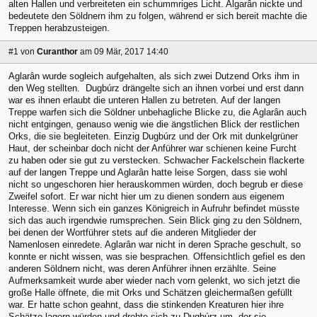
alten Hallen und verbreiteten ein schummriges Licht. Algarân nickte und
bedeutete den Söldnern ihm zu folgen, während er sich bereit machte die
Treppen herabzusteigen.
#1
von
Curanthor
am 09 Mär, 2017 14:40
Aglarân wurde sogleich aufgehalten, als sich zwei Dutzend Orks ihm in
den Weg stellten. Dugbúrz drängelte sich an ihnen vorbei und erst dann
war es ihnen erlaubt die unteren Hallen zu betreten. Auf der langen
Treppe warfen sich die Söldner unbehagliche Blicke zu, die Aglarân auch
nicht entgingen, genauso wenig wie die ängstlichen Blick der restlichen
Orks, die sie begleiteten. Einzig Dugbúrz und der Ork mit dunkelgrüner
Haut, der scheinbar doch nicht der Anführer war schienen keine Furcht
zu haben oder sie gut zu verstecken. Schwacher Fackelschein flackerte
auf der langen Treppe und Aglarân hatte leise Sorgen, dass sie wohl
nicht so ungeschoren hier herauskommen würden, doch begrub er diese
Zweifel sofort. Er war nicht hier um zu dienen sondern aus eigenem
Interesse. Wenn sich ein ganzes Königreich in Aufruhr befindet müsste
sich das auch irgendwie rumsprechen. Sein Blick ging zu den Söldnern,
bei denen der Wortführer stets auf die anderen Mitglieder der
Namenlosen einredete. Aglarân war nicht in deren Sprache geschult, so
konnte er nicht wissen, was sie besprachen. Offensichtlich gefiel es den
anderen Söldnern nicht, was deren Anführer ihnen erzählte. Seine
Aufmerksamkeit wurde aber wieder nach vorn gelenkt, wo sich jetzt die
große Halle öffnete, die mit Orks und Schätzen gleichermaßen gefüllt
war. Er hatte schon geahnt, dass die stinkenden Kreaturen hier ihre
Schätze lagern würden und drehte sich zu Dugbúrz um, der sie