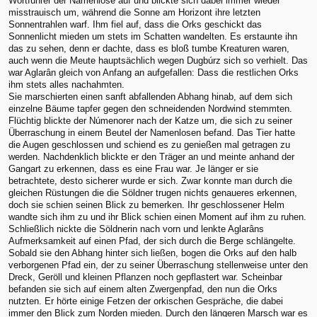
Wortführer der Namenlose auf und blickte sich dabei immer wieder
misstrauisch um, während die Sonne am Horizont ihre letzten
Sonnentrahlen warf. Ihm fiel auf, dass die Orks geschickt das
Sonnenlicht mieden um stets im Schatten wandelten. Es erstaunte ihn
das zu sehen, denn er dachte, dass es bloß tumbe Kreaturen waren,
auch wenn die Meute hauptsächlich wegen Dugbúrz sich so verhielt. Das
war Aglarân gleich von Anfang an aufgefallen: Dass die restlichen Orks
ihm stets alles nachahmten.
Sie marschierten einen sanft abfallenden Abhang hinab, auf dem sich
einzelne Bäume tapfer gegen den schneidenden Nordwind stemmten.
Flüchtig blickte der Númenorer nach der Katze um, die sich zu seiner
Überraschung in einem Beutel der Namenlosen befand. Das Tier hatte
die Augen geschlossen und schiend es zu genießen mal getragen zu
werden. Nachdenklich blickte er den Träger an und meinte anhand der
Gangart zu erkennen, dass es eine Frau war. Je länger er sie
betrachtete, desto sicherer wurde er sich. Zwar konnte man durch die
gleichen Rüstungen die die Söldner trugen nichts genaueres erkennen,
doch sie schien seinen Blick zu bemerken. Ihr geschlossener Helm
wandte sich ihm zu und ihr Blick schien einen Moment auf ihm zu ruhen.
Schließlich nickte die Söldnerin nach vorn und lenkte Aglarâns
Aufmerksamkeit auf einen Pfad, der sich durch die Berge schlängelte.
Sobald sie den Abhang hinter sich ließen, bogen die Orks auf den halb
verborgenen Pfad ein, der zu seiner Überraschung stellenweise unter den
Dreck, Geröll und kleinen Pflanzen noch gepflastert war. Scheinbar
befanden sie sich auf einem alten Zwergenpfad, den nun die Orks
nutzten. Er hörte einige Fetzen der orkischen Gespräche, die dabei
immer den Blick zum Norden mieden. Durch den längeren Marsch war es