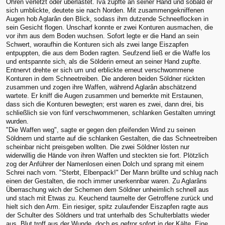
Ohren verletzt oder überlastet. Iva zupfte an seiner Hand und sobald er
sich umblickte, deutete sie nach Norden. Mit zusammengekniffenen
Augen hob Aglarân den Blick, sodass ihm dutzende Schneeflocken in
sein Gesicht flogen. Unscharf konnte er zwei Konturen ausmachen, die
vor ihm aus dem Boden wuchsen. Sofort legte er die Hand an sein
Schwert, woraufhin die Konturen sich als zwei lange Eiszapfen
entpuppten, die aus dem Boden ragten. Seufzend ließ er die Waffe los
und entspannte sich, als die Sölderin erneut an seiner Hand zupfte.
Entnervt drehte er sich um und erblickte erneut verschwommene
Konturen in dem Schneetreiben. Die anderen beiden Söldner rückten
zusammen und zogen ihre Waffen, während Aglarân abschätzend
wartete. Er kniff die Augen zusammen und bemerkte mit Erstaunen,
dass sich die Konturen bewegten; erst waren es zwei, dann drei, bis
schließlich sie von fünf verschwommenen, schlanken Gestalten umringt
wurden.
"Die Waffen weg", sagte er gegen den pfeifenden Wind zu seinen
Söldnern und starrte auf die schlanken Gestalten, die das Schneetreiben
scheinbar nicht preisgeben wollten. Die zwei Söldner lösten nur
widerwillig die Hände von ihren Waffen und steckten sie fort. Plötzlich
zog der Anführer der Namenlosen einen Dolch und sprang mit einem
Schrei nach vorn. "Sterbt, Elbenpack!" Der Mann brüllte und schlug nach
einen der Gestalten, die noch immer unerkennbar waren. Zu Aglarâns
Überraschung wich der Schemen dem Söldner unheimlich schnell aus
und stach mit Etwas zu. Keuchend taumelte der Getroffene zurück und
hielt sich den Arm. Ein riesiger, spitz zulaufender Eiszapfen ragte aus
der Schulter des Söldners und trat unterhalb des Schulterblatts wieder
aus. Blut troff aus der Wunde, doch es gefror sofort in der Kälte. Eine