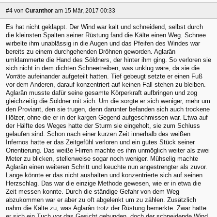
#4
von
Curanthor
am 15 Mär, 2017 00:33
Es hat nicht geklappt. Der Wind war kalt und schneidend, selbst durch
die kleinsten Spalten seiner Rüstung fand die Kälte einen Weg. Schnee
wirbelte ihm unablässig in die Augen und das Pfeifen des Windes war
bereits zu einem durchgehenden Dröhnen geworden. Aglarân
umklammerte die Hand des Söldners, der hinter ihm ging. So verloren sie
sich nicht in dem dichten Schneetreiben, was unklug wäre, da sie die
Vorräte aufeinander aufgeteilt hatten. Tief gebeugt setzte er einen Fuß
vor dem Anderen, darauf konzentriert auf keinen Fall stehen zu bleiben.
Aglarân musste dafür seine gesamte Körperkraft aufbringen und zog
gleichzeitig die Söldner mit sich. Um die sorgte er sich weniger, mehr um
den Proviant, den sie trugen, denn darunter befanden sich auch trockene
Hölzer, ohne die er in der kargen Gegend aufgeschmissen war. Etwa auf
der Hälfte des Weges hatte der Sturm sie eingeholt, sie zum Schluss
gelaufen sind. Schon nach einer kurzen Zeit innerhalb des weißen
Infernos hatte er das Zeitgefühl verloren und ein gutes Stück seiner
Orientierung. Das weiße Flirren machte es ihm unmöglich weiter als zwei
Meter zu blicken, stellenweise sogar noch weniger. Mühselig machte
Aglarân einen weiteren Schritt und keuchte nun angestrengter als zuvor.
Lange könnte er das nicht aushalten und konzentrierte sich auf seinen
Herzschlag. Das war die einzige Methode gewesen, wie er in etwa die
Zeit messen konnte. Durch die ständige Gefahr von dem Weg
abzukommen war er aber zu oft abgelenkt um zu zählen. Zusätzlich
nahm die Kälte zu, was Aglarân trotz der Rüstung bemerkte. Zwar hatte
er sich ein Tuch vor das Gesicht gebunden, doch der schneidende Wind