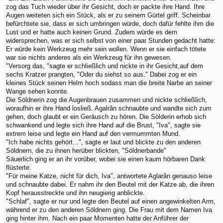
zog das Tuch wieder über ihr Gesicht, doch er packte ihre Hand. Ihre
Augen weiteten sich ein Stück, als er zu seinem Gürtel griff. Scheinbar
befürchtete sie, dass er sich umbringen würde, doch dafür fehlte ihm die
Lust und er hatte auch keinen Grund. Zudem würde es dem
widersprechen, was er sich selbst von einer paar Stunden gedacht hatte:
Er würde kein Werkzeug mehr sein wollen. Wenn er sie einfach tötete
war sie nichts anderes als ein Werkzeug für ihn gewesen.
"Versorg das, "sagte er schließlich und nickte in ihr Gesicht,auf dem
sechs Kratzer prangten, "Oder du siehst so aus." Dabei zog er ein
kleines Stück seinen Helm hoch sodass man die breite Narbe an seiner
Wange sehen konnte.
Die Söldnerin zog die Augenbrauen zusammen und nickte schließlich,
woraufhin er ihre Hand losließ. Agalrân schnaubte und wandte sich zum
gehen, doch glaubt er ein Geräusch zu hören. Die Sölderin erhob sich
schwankend und legte sich ihre Hand auf die Brust, "Iva", sagte sie
extrem leise und legte ein Hand auf den vermummten Mund.
"Ich habe nichts gehört...", sagte er laut und blickte zu den anderen
Söldnern, die zu ihnen herüber blickten, "Söldnerbande"
Säuerlich ging er an ihr vorüber, wobei sie einen kaum hörbaren Dank
flüsterte.
"Für meine Katze, nicht für dich, Iva", antwortete Aglarân genauso leise
und schnaubte dabei. Er nahm ihr den Beutel mit der Katze ab, die ihren
Kopf herausstreckte und ihn neugierig anblickte.
"Schlaf", sagte er nur und legte den Beutel auf einen angewinkelten Arm,
während er zu den anderen Söldnern ging. Die Frau mit dem Namen Iva
ging hinter ihm. Nach ein paar Momenten hatte der Anführer der