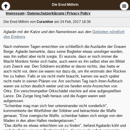
Die Ered Mithrin
Impressum
|
Datenschutzerklärung / Privacy Policy
Die Ered Mithrin
von
Curanthor
am 24 Feb, 2017 18:36
Aglarân mit der Katze und den Namenlosen aus den
Gebieten nördlich
des Erebors
Nach mehreren Tagen erreichten sie schließlich die Ausläufer der Grauen
Berge. Aglarân bemerkte, dass seine Begleiter etwas unruhiger wurden,
was ihn selbst aber nicht sorgte. Er wusste, dass er noch immer die
Macht Mordors hinter sich hatte, auch wenn es ihn selbst eher ein Mittel
zum Zweck war. Den Söldnern erzählter er davon nichts, das hatte er
auch nicht vor, denn sie waren nur dazu da, um ihn erstmals den Rücken
frei zu halten. Falls er sie nicht mehr braucht, kamen sie auch später
nicht mehr in seinen Plänen vor. Am sechsten Tag nach ihren Aufbruch
waren sie schon deutlich weiter und sie fanden erste Anzeichen von
Orks. Ein verschrumpelter Orkschädel steckte auf eine aufgespießten
Lanze. Die Zunge hing halb heraus und die Augen waren weit
aufgerissen.
"Scheinbar mag man sich hier untereinander nicht sonderlich",
kommentierte der Wortführer der Söldner und betrachtete die Waffe
genauer, "Eine zwergische Waffe, scheinbar haben sich einige von den
Maden in den alten Hallen niedergelassen."
"Das dürfte es etwas erleichtern sie zu finden", befand Agalarân kühl und