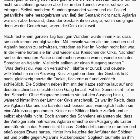
nicht so schlimm gewesen aber hier in den Tunneln war es schwer zu
ertragen. Selbst nachdem Stunden gewandert waren und die Fackel
gefährliche nahe herabgebrannt war, ließ der Gestank nicht nach. Aglarân
war sich aber bewusst, dass der Gestank ihnen zeigte, wohin sie gingen,
denn wo der Geruch war, waren die Orks nicht weit.
Nach fast einem ganzen Tag hastigen Wandern wurde ihnen klar, dass
sie noch immer verfolgt wurden. Mittlerweile waren alle am keuchen und
Aglarân begann zu schwitzen, trotzdem es hier im Norden recht kalt war.
In der Ferne hörten sie hin und wieder das Kreischen der Orks. Nachdem
sie bei der neunten Pause unterbrochen worden waren, wandte sich der
Sprecher an Aglarân: Vielleicht sollten wir einen Ausgang suchen."
"Was denkst du, was ich versuche?", blaffte er zurück und deutete
willkührlich in einen Abzweig. Kurz zögerte er denn, der Gestank ließ
nach, gleichzeig tanzte die Fackel, flackerte auf und verlösch
schließlich. Die Söldnerin neben ihm mit der Katze stöhnte laut auf und
deutete scheinbar erleichtert den Gang hinauf. Fahles Sonnenlicht fiel in
den Schacht. Ohne Absprache rannten sie auf den Ausgang hinzu,
während hinter ihnn der Lämr der Orks anschwoll. Es war ihr Reich, dass
war Aglarân klar und sie kannten sich besser aus, womöglich hatten sie
eine Abkürzung genommen. Keiner der Söldner blickte zurück und er
selbst ebenfalls nicht. Doch anhand des Schreiens erkannten sie, dass
die Verfolger sehr nah waren. Aglarân erreichte den Ausgang als Erster
und stürmte in das Sonnenlicht hinaus. Geblendet taumelte er umher und
stieß gegen Etwas hartes. Hinter ihm keuchte der Anführer der Söldner
auf und prallte gegen Aglarâns Rückenpanzer. Sogleich taumelte an ihm