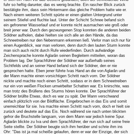
fuhr so heftig darunter, das es wenig brachte. Ein rascher Blick zurück
bestätigte ihm, dass sein Hintermann das gleiche Problem hatte wie er.
Nach einem weiteren Schritt spürte er einen glatten Untergrund unter
seinem Stiefel und fluchte laut. Unter der Schicht Schnee befand sich
ein gefrorener Wasserlauf und er konnte nicht ausmachen wie groß oder
breit jener war. Durch den gezwungenen Stop konnten die anderen beiden
Söldner aufholen, dabei hielten sie sich alle an den Hände, da das
Schneetreiben nur den Nebenmann erkennen ließ. Verlor man sich nur für
einen Augenblick, war man verloren, denn durch den lauten Sturm konnte
man sich auch nicht durch Rufe wiederfinden. Durch aufwändige
Zeichensprache konnte Aglarân seinen Begleitern mitteilen, woran das
Problem lag. Der Sprachführer der Söldner war außerhalb seines
Sichtfelds und an seiner Hand befand sich der Söldner, den er nie
gesprochen hatte. Eben jener führte Ivas Hand an die von Aglarân und
der Mann machte einen vorsichtigen Schritt nach vorn. Der Söldner
nickte und machte noch einen Schritt, sodass er in dem Schneetreiben
nur ein von weißen Flocken umwirbelter Schatten war. Es knirschte, was
man trotz des Brüllens des Sturms hören konnte. Der Sprachführer der
Söldner brüllte Etwas, doch es war zu spät. Der Mann verschwand
einfach plötzlich von der Bildfläche. Eingebrochen in das Eis und somit
unerreichbar für sie. Iva machte einen Schritt nach vorn, doch er hielt sie
zurück und deutete auf das Eis. Noch während sie nach unten blickten
gefror die Bruchstelle langsam, von dem Mann war jedoch keine Spur.
Aglarân blickte zu Iva und dem Sprachführer, der nun sich auf seine freie
Seite stellte. Der Söldner beugte sich ihm herüber und schrie ihm ins
Ohr: "Das ist ja mal scheiße gelaufen, denn er war der Einzige, der sich