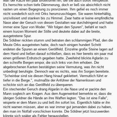
warf der Katze ein paar Brotkrümel hin, die sie auch sofort verspeiste.
Es herrschte schon tiefe Dämmerung, doch er ließ sie absichtlich nicht
rasten um einen Begegnung zu provizieren. Ihm gefiel es noch immer
nicht sonderlich sich mit Orks herumzuschlagen. Sie waren hinterhältig,
unzivilisiert und stanken bis zu Himmel. Zwar hatte er keine empfindliche
Nase aber der Geruch von diesen Gestalten war durchdringend und hatte
immer eine Spur von Moder. "Wir folgen den Spuren", befahl er nach
einem kurzen Moment der Stille und deutete dabei auf die breite,
ausgetretene Spur.
Die Söldner nickten stumm und betraten den schlammigen Pfad, den die
Meute Orks ausgetreten hatte, doch nach einigen hundert Schritt
endeten die Spuren an einem Geröllfeld. Einzelne große Steine lagen auf
dem Hand und ließen darauf schließen, dass es hier bereits ein paar mal
einen größeren Erdrutsch gegeben hatte. Zweifelnd blickte Aglarân zu
den schroffe Bergen empor, die sich links von ihm erhoben. Die
abgebrochenen Kanten bestätigten seine Vermutung, was ihn nicht
unbedingt beruhigte. Dennoch war es nichts, was ihn Sorgen bereitete.
"Scheinbar sind sie diesen Hang hinauf geklettert. Vermutlich führt er
tiefer in die Berge.", mutmaßte der Anführer der Namenlosen und
schickte sich an das Geröllfeld zu überqueren.
Ein stechender Geruch drang Algarân in die Nase und er packte den
Mann sogleich am Kragen. Aus dem Augenwinkel bemerkte er, dass die
übrigen Soldner die Hände an ihre Waffen legten. "Das ist eine Falle",
wisperte er dem Mann zu und ließ ihn sofort los. Eigentlich hätte er ihn
nicht warnen müssen, aber es war immer gut jemanden dabei zu haben,
den man im Notfall vorschicken konnte. Die Söldner jetzt loszuwerden
könnte sich später als Fehler herausstellen.