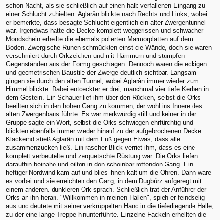
schon Nacht, als sie schließlich auf einen halb verfallenen Eingang zu
einer Schlucht zuhielten. Aglarân blickte nach Rechts und Links, wobei
er bemerkte, dass besagte Schlucht eigentlich ein alter Zwergentunnel
war. Irgendwas hatte die Decke komplett weggerissen und schwacher
Mondschein erhellte die ehemals polierten Marmorplatten auf dem
Boden. Zwergische Runen schmückten einst die Wände, doch sie waren
verschmiert durch Orkzeichen und mit Hämmern und stumpfen
Gegenständen aus der Formg geschlagen. Dennoch waren die eckigen
und geometrischen Baustile der Zwerge deutlich sichtbar. Langsam
gingen sie durch den alten Tunnel, wobei Aglarân immer wieder zum
Himmel blickte. Dabei entdeckter er drei, manchmal vier tiefe Kerben in
dem Gestein. Ein Schauer lief ihm über den Rücken, selbst die Orks
beeilten sich in den hohen Gang zu kommen, der wohl ins Innere des
alten Zwergenbaus führte. Es war merkwürdig still und keiner in der
Gruppe sagte ein Wort, selbst die Orks schwiegen ehrfürchtig und
blickten ebenfalls immer wieder hinauf zu der aufgebrochenen Decke.
Klackernd stieß Aglarân mit dem Fuß gegen Etwas, dass alle
zusammenzucken ließ. Ein rascher Blick verriet ihm, dass es eine
komplett verbeutelte und zerquetschte Rüstung war. Die Orks liefen
daraufhin beinahe und eilten in den scheinbar rettenden Gang. Ein
heftiger Nordwind kam auf und blies ihnen kalt um die Ohren. Dann ware
es vorbei und sie erreichten den Gang, in dem Dugbúrz aufgeregt mit
einem anderen, dunkleren Ork sprach. Schließlich trat der Anführer der
Orks an ihn heran. "Willkommen in meinen Hallen", spieh er feindselig
aus und deutete mit seiner verkrüppelten Hand in die tieferliegende Halle,
zu der eine lange Treppe hinunterführte. Einzelne Fackeln erhellten die