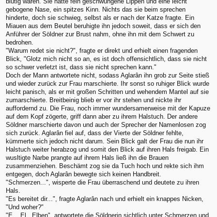
blutig waren. Sie hatte fein geschwungene Lippen und eine leicht
gebogene Nase, ein spitzes Kinn. Nichts das sie beim sprechen
hinderte, doch sie schwieg, selbst als er nach der Katze fragte. Ein
Miauen aus dem Beutel beruhigte ihn jedoch soweit, dass er sich den
Anführer der Söldner zur Brust nahm, ohne ihn mit dem Schwert zu
bedrohen.
"Warum redet sie nicht?", fragte er direkt und erhielt einen fragenden
Blick, "Glotz mich nicht so an, es ist doch offensichtlich, dass sie nicht
so schwer verletzt ist, dass sie nicht sprechen kann."
Doch der Mann antwortete nicht, sodass Aglarân ihn grob zur Seite stieß
und wieder zurück zur Frau marschierte. Ihr sonst so ruhiger Blick wurde
leicht panisch, als er mit großen Schritten und wehendem Mantel auf sie
zumarschierte. Breitbeinig blieb er vor ihr stehen und nickte ihr
auffordernd zu. Die Frau, noch immer wundersamerweise mit der Kapuze
auf dem Kopf zögerte, griff dann aber zu ihrem Halstuch. Der andere
Söldner marschierte davon und auch der Sprecher der Namenlosen zog
sich zurück. Aglarân fiel auf, dass der Vierte der Söldner fehlte,
kümmerte sich jedoch nicht darum. Sein Blick galt der Frau die nun ihr
Halstuch weiter herabzog und somit den Blick auf ihren Hals freigab. Ein
wusltigte Narbe prangte auf ihrem Hals ließ ihn die Brauen
zusammenziehen. Beschämt zog sie da Tuch hoch und rekte sich ihm
entgegen, doch Aglarân bewegte sich keinen Handbreit.
"Schmerzen...", wisperte die Frau überraschend und deutete zu ihren
Hals.
"Es bereitet dir...", fragte Aglarân nach und erhielt ein knappes Nicken,
"Und woher?"
"E... El.. Elben", antwortete die Söldnerin sichtlich unter Schmerzen und