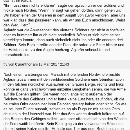
das ist ihr Reich."
"Ihr müsst uns nichts erklären", sagte der Sprachführer der Söldner und
nickte nach Norden, "Wenn Ihr sagt wir gehen dorthin, dann gehen wir.
Wir haben einen der Unseren in dem Angriff von zuvor verloren, aber uns
war klar, dass das passieren kann, als wir uns Euch anschlossen. Weist
den Weg, Herr."
Aglarân war die Abwesenheit des viertens Söldners gar nicht aufgefallen,
aber es kümmert ihn auch nicht sonderlich. Wenn er sich nicht selbst
verteidigen konnte, dann auch sicherlich nicht ihn oder die anderen drei
Söldner. Sein Blick streifte den der Frau, die sofort zur Seite blickte und
ihr Halstuch bis zu den Augen hochzog. Aglarân schnaubte und
marschierte los.
#3
von
Curanthor
am 13 Mär, 2017 21:43
Nach einem anstrengenden Marsch mit pfeifenden Nordwind erreichte
Aglarân zusammen mit den verbliebenden Söldnern eine Steinformation
in den falchen nördlichen Ausläufern der Grauen Berge, rechts und links
konnte er ganz verschwommen einzelne Bergketten sehen, die wie Arme
auf die Ebenen griffen. Sie waren noch lange nicht außerhalb der
Reichweite des Gebirges und er hatte keine Lust herauszufinden, ob die
neutralen Orks gegenüber ihren Feinden gesiegt haben oder nicht. So wie
es bei ihrer Flucht aussah, schien es so als Dugbúrz mit seinen Orks
deutlich in der Unterzahl war. Hier draußen war es deutlich kälter als auf
den Bergen des Gebirges selbst, was aber offensichtlich von den Winden
der Forodwaith herrührte. Sein Blick ging zu der verwundeten Söldnerin,
die mit seiner Katze spielte. Er hatte das Tier aus dem Beutel gelassen,