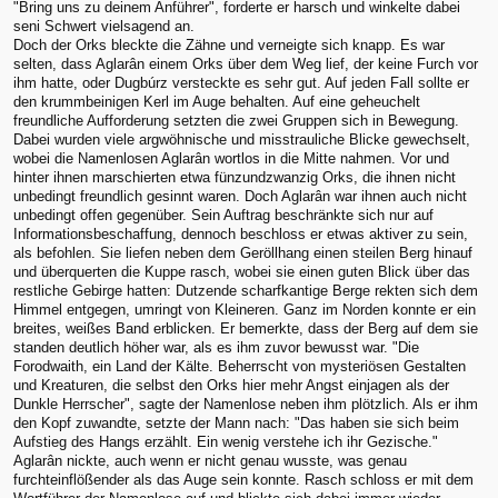
"Bring uns zu deinem Anführer", forderte er harsch und winkelte dabei
seni Schwert vielsagend an.
Doch der Orks bleckte die Zähne und verneigte sich knapp. Es war
selten, dass Aglarân einem Orks über dem Weg lief, der keine Furch vor
ihm hatte, oder Dugbúrz versteckte es sehr gut. Auf jeden Fall sollte er
den krummbeinigen Kerl im Auge behalten. Auf eine geheuchelt
freundliche Aufforderung setzten die zwei Gruppen sich in Bewegung.
Dabei wurden viele argwöhnische und misstrauliche Blicke gewechselt,
wobei die Namenlosen Aglarân wortlos in die Mitte nahmen. Vor und
hinter ihnen marschierten etwa fünzundzwanzig Orks, die ihnen nicht
unbedingt freundlich gesinnt waren. Doch Aglarân war ihnen auch nicht
unbedingt offen gegenüber. Sein Auftrag beschränkte sich nur auf
Informationsbeschaffung, dennoch beschloss er etwas aktiver zu sein,
als befohlen. Sie liefen neben dem Geröllhang einen steilen Berg hinauf
und überquerten die Kuppe rasch, wobei sie einen guten Blick über das
restliche Gebirge hatten: Dutzende scharfkantige Berge rekten sich dem
Himmel entgegen, umringt von Kleineren. Ganz im Norden konnte er ein
breites, weißes Band erblicken. Er bemerkte, dass der Berg auf dem sie
standen deutlich höher war, als es ihm zuvor bewusst war. "Die
Forodwaith, ein Land der Kälte. Beherrscht von mysteriösen Gestalten
und Kreaturen, die selbst den Orks hier mehr Angst einjagen als der
Dunkle Herrscher", sagte der Namenlose neben ihm plötzlich. Als er ihm
den Kopf zuwandte, setzte der Mann nach: "Das haben sie sich beim
Aufstieg des Hangs erzählt. Ein wenig verstehe ich ihr Gezische."
Aglarân nickte, auch wenn er nicht genau wusste, was genau
furchteinflößender als das Auge sein konnte. Rasch schloss er mit dem