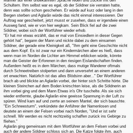
Männer auf einer unbekannten Sprache reden und zuckte mit den
Schultern. Ihm selbst war es egal, ob der Söldner sie verraten hatte,
denn was sollte schon geschehen. Er würde auf kurz oder lang in den
Bergen sterben und Aglarân würde das nicht einmal interessieren. Der
Auftrag war gescheitert, jetzt musst er zusehen, dass er irgendwie einen
Ausweg fand, wie er von hier wegkam. Sein Blick fiel auf die zwei
Söldner, wobei sich der Wortführer wieder erhob.
"Er hat mir etwas erzählt, das er mal von Einsiedlern in dieser Gegen
gehört hat", begann der Mann und nickte dabei zu dem einsamen
Söldner, der gerade eine Kleinigkeit aß, "Ihm geht eine Geschichte nicht
aus dem Kopf. Es ist zwar nur ein Kindermärchen aber es hieß, dass
wenn man im Norden die Lichter am Himmel erblicken würde, könnte
man die Geister der Erforenen in den riesigen Eislandschaften finden.
Außerdem heißt es in dem Märchen, dass mutige Wanderer oftmals
durch Schneetreiben stolperten und dann unversehrt an einem anderen
ort erwachten. Natürlich ist das alles Blödsinn aber..." Der Wortführer
brach ab und blickte an Aglarân vorbei, der hinter sich Schritte hörte. Die
kleinen Steinchen auf dem Boden knirschten leise, als die Söldnerin an
ihm vorbei ging und dem Mann Etwas in's Ohr tuschelte. Als sie sich
wieder entfernte, glaube Aglarân eine gewisse Spannung in der Luft zu
spüren. Wind kam auf und zerrte an seinem Mantel, der sich bauschte.
"Ein Schneesturm", verkündete der Anführer der Namenlosen und
deutete an einem der Felsen vorbei nach Norden, "Und er ist sehr
schnell. Wir werden es nicht rechtzeitig schaffen zurück ins Gebirge zu
fliehen."
Aglarân ging gemeinsam mit dem Wortführer an dem Felsen vorbei und
auch der andere Söldner schloss sich an. Die Katze folgte ihm, auch