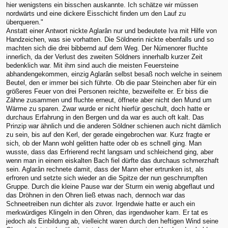
hier wenigstens ein bisschen auskannte. Ich schätze wir müssen
nordwärts und eine dickere Eisschicht finden um den Lauf zu
überqueren."
Anstatt einer Antwort nickte Aglarân nur und bedeutete Iva mit Hilfe von
Handzeichen, was sie vorhatten. Die Söldnerin nickte ebenfalls und so
machten sich die drei bibbernd auf dem Weg. Der Númenorer fluchte
innerlich, da der Verlust des zweiten Söldners innerhalb kurzer Zeit
bedenklich war. Mit ihm sind auch die meisten Feuersteine
abhandengekommen, einzig Aglarân selbst besaß noch welche in seinem
Beutel, den er immer bei sich führte. Ob die paar Steinchen aber für ein
größeres Feuer von drei Personen reichte, bezweifelte er. Er biss die
Zähne zusammen und fluchte erneut, öffnete aber nicht den Mund um
Wärme zu sparen. Zwar wurde er nicht hierfür geschult, doch hatte er
durchaus Erfahrung in den Bergen und da war es auch oft kalt. Das
Prinzip war ähnlich und die anderen Söldner schienen auch nicht dämlich
zu sein, bis auf den Kerl, der gerade eingebrochen war. Kurz fragte er
sich, ob der Mann wohl gelitten hatte oder ob es schnell ging. Man
wusste, dass das Erfrierend recht langsam und schleichend ging, aber
wenn man in einem eiskalten Bach fiel dürfte das durchaus schmerzhaft
sein. Aglarân rechnete damit, dass der Mann eher ertrunken ist, als
erfroren und setzte sich wieder an die Spitze der nun geschrumpften
Gruppe. Durch die kleine Pause war der Sturm ein wenig abgeflaut und
das Dröhnen in den Ohren ließ etwas nach, dennoch war das
Schneetreiben nun dichter als zuvor. Irgendwie hatte er auch ein
merkwürdiges Klingeln in den Ohren, das irgendwoher kam. Er tat es
jedoch als Einbildung ab, vielleicht waren durch den heftigen Wind seine