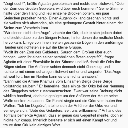
"Zeigt euch!", brüllte Aglarân gebieterisch und reckte sein Schwert, "Oder
der Zorn des Großen Gebieters wird über euch kommen!" Seine Stimme
hallte über den Hang und ließ einzelne Brocken poltern, ein paar
Steinchen purzelten herab. Einen Augenblick lang geschah nichts und
sie wollten sich abwenden, als eine gedrungene Gestalt hinter einem der
Steine zum Vorschein kam.
"Wir dienen nicht dem Auge", zischte der Ork, duckte sich jedoch dabei
und blickte dabei zu den übrigen Felsen, hinter denen die restliche Meute
hervorkam. Einige von ihnen hielten gespannte Bögen in den umförmigen
Händen und richteten sie auf die kleine Gruppe.
"Wollt ihr den Zorn des Gebieters, Sauron dem Großen über euch
bringen, wenn ihr einen seiner persönlichen Boten angreift?", fragte
Aglarân mit einer Eiseskälte in der Stimme und ließ damit die Orks ihre
Bögen sinken. Der Anführer schien dennoch nicht überzeugt und
fuchtelte mit einem schartigen Schwert umher und wisperte: "Das Auge
ist weit fort, hier im Norden kann es uns nichts anhaben."
"Dann wird die Armee Khamûls vom Einsamen Bergs diese Berge
vollständig säubern." Er bemerkte, dass einige der Orks bei der Nennung
des Ringgeists sofort zusammenzuckten. Zwar war seine Drohung nicht
wirklich handfest, doch sie genügte um den Anführer der Meute seine
Waffe senken zu lassen. Die Furcht siegte und die Orks verstauten ihre
Waffen. "Ich bin Dugbúrz", stellte sich der Anführer der Orks vor und
verneigte sich, "Bote des Gebieters, seit uns willkommen." Anhand des
Tonfalls bemerkte Aglarân, dass er genau das Gegenteil meinte, doch er
nickte nur knapp. Innerlich bereitete er sich auf einen Kampf vor und
traute dem Ork kein einziges Wort.