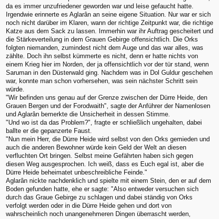
da es immer unzufriedener geworden war und leise gefaucht hatte.
Irgendwie erinnerte es Aglarân an seine eigene Situation. Nur war er sich
noch nicht darüber im Klaren, wann der richtige Zeitpunkt war, die richtige
Katze aus dem Sack zu lassen. Immerhin war ihr Auftrag gescheitert und
die Stärkeverteilung in dem Grauen Gebirge offensichtlich. Die Orks
folgten niemanden, zumindest nicht dem Auge und das war alles, was
zählte. Doch ihn selbst kümmerte es nicht, denn er hatte nichts von
einem Krieg hier im Norden, der ja offensichtlich vor der tür stand, wenn
Saruman in den Düsterwald ging. Nachdem was in Dol Guldur geschehen
war, konnte man schon vorhersehen, was sein nächster Schritt sein
würde.
"Wir befinden uns genau auf der Grenze zwischen der Dürre Heide, den
Grauen Bergen und der Forodwaith", sagte der Anführer der Namenlosen
und Aglarân bemerkte die Unsicherheit in dessen Stimme.
"Und wo ist da das Problem?", fragte er schließlich ungehalten, dabei
ballte er die gepanzerte Faust.
"Nun mein Herr, die Dürre Heide wird selbst von den Orks gemieden und
auch die anderen Bewohner würde kein Geld der Welt an diesen
verfluchten Ort bringen. Selbst meine Gefährten haben sich gegen
diesen Weg ausgesprochen. Ich weiß, dass es Euch egal ist, aber die
Dürre Heide beheimatet unbeschreibliche Feinde."
Aglarân nickte nachdenklich und spielte mit einem Stein, den er auf dem
Boden gefunden hatte, ehe er sagte: "Also entweder versuchen sich
durch das Graue Gebirge zu schlagen und dabei ständig von Orks
verfolgt werden oder in die Dürre Heide gehen und dort von
wahrscheinlich noch unangenehmeren Dingen überrascht werden,