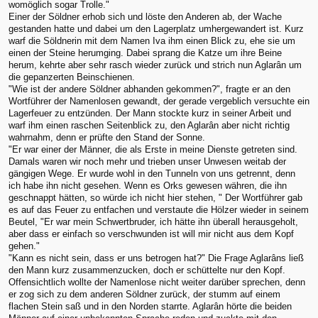
womöglich sogar Trolle."
Einer der Söldner erhob sich und löste den Anderen ab, der Wache
gestanden hatte und dabei um den Lagerplatz umhergewandert ist. Kurz
warf die Söldnerin mit dem Namen Iva ihm einen Blick zu, ehe sie um
einen der Steine herumging. Dabei sprang die Katze um ihre Beine
herum, kehrte aber sehr rasch wieder zurück und strich nun Aglarân um
die gepanzerten Beinschienen.
"Wie ist der andere Söldner abhanden gekommen?", fragte er an den
Wortführer der Namenlosen gewandt, der gerade vergeblich versuchte ein
Lagerfeuer zu entzünden. Der Mann stockte kurz in seiner Arbeit und
warf ihm einen raschen Seitenblick zu, den Aglarân aber nicht richtig
wahrnahm, denn er prüfte den Stand der Sonne.
"Er war einer der Männer, die als Erste in meine Dienste getreten sind.
Damals waren wir noch mehr und trieben unser Unwesen weitab der
gängigen Wege. Er wurde wohl in den Tunneln von uns getrennt, denn
ich habe ihn nicht gesehen. Wenn es Orks gewesen währen, die ihn
geschnappt hätten, so würde ich nicht hier stehen, " Der Wortführer gab
es auf das Feuer zu entfachen und verstaute die Hölzer wieder in seinem
Beutel, "Er war mein Schwertbruder, ich hätte ihn überall herausgeholt,
aber dass er einfach so verschwunden ist will mir nicht aus dem Kopf
gehen."
"Kann es nicht sein, dass er uns betrogen hat?" Die Frage Aglarâns ließ
den Mann kurz zusammenzucken, doch er schüttelte nur den Kopf.
Offensichtlich wollte der Namenlose nicht weiter darüber sprechen, denn
er zog sich zu dem anderen Söldner zurück, der stumm auf einem
flachen Stein saß und in den Norden starrte. Aglarân hörte die beiden