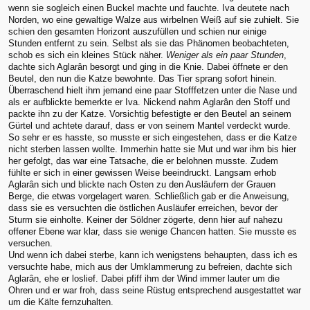
wenn sie sogleich einen Buckel machte und fauchte. Iva deutete nach
Norden, wo eine gewaltige Walze aus wirbelnen Weiß auf sie zuhielt. Sie
schien den gesamten Horizont auszufüllen und schien nur einige
Stunden entfernt zu sein. Selbst als sie das Phänomen beobachteten,
schob es sich ein kleines Stück näher.
Weniger als ein paar Stunden
,
dachte sich Aglarân besorgt und ging in die Knie. Dabei öffnete er den
Beutel, den nun die Katze bewohnte. Das Tier sprang sofort hinein.
Überraschend hielt ihm jemand eine paar Stofffetzen unter die Nase und
als er aufblickte bemerkte er Iva. Nickend nahm Aglarân den Stoff und
packte ihn zu der Katze. Vorsichtig befestigte er den Beutel an seinem
Gürtel und achtete darauf, dass er von seinem Mantel verdeckt wurde.
So sehr er es hasste, so musste er sich eingestehen, dass er die Katze
nicht sterben lassen wollte. Immerhin hatte sie Mut und war ihm bis hier
her gefolgt, das war eine Tatsache, die er belohnen musste. Zudem
fühlte er sich in einer gewissen Weise beeindruckt. Langsam erhob
Aglarân sich und blickte nach Osten zu den Ausläufern der Grauen
Berge, die etwas vorgelagert waren. Schließlich gab er die Anweisung,
dass sie es versuchten die östlichen Ausläufer erreichen, bevor der
Sturm sie einholte. Keiner der Söldner zögerte, denn hier auf nahezu
offener Ebene war klar, dass sie wenige Chancen hatten. Sie musste es
versuchen.
Und wenn ich dabei sterbe, kann ich wenigstens behaupten, dass ich es
versuchte habe, mich aus der Umklammerung zu befreien, dachte sich
Aglarân, ehe er loslief. Dabei pfiff ihm der Wind immer lauter um die
Ohren und er war froh, dass seine Rüstug entsprechend ausgestattet war
um die Kälte fernzuhalten.