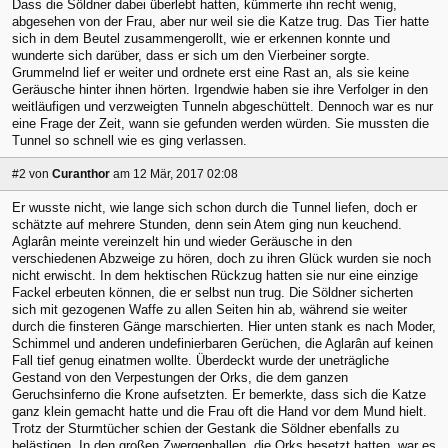
Dass die Söldner dabei überlebt hatten, kümmerte ihn recht wenig,
abgesehen von der Frau, aber nur weil sie die Katze trug. Das Tier hatte
sich in dem Beutel zusammengerollt, wie er erkennen konnte und
wunderte sich darüber, dass er sich um den Vierbeiner sorgte.
Grummelnd lief er weiter und ordnete erst eine Rast an, als sie keine
Geräusche hinter ihnen hörten. Irgendwie haben sie ihre Verfolger in den
weitläufigen und verzweigten Tunneln abgeschüttelt. Dennoch war es nur
eine Frage der Zeit, wann sie gefunden werden würden. Sie mussten die
Tunnel so schnell wie es ging verlassen.
#2
von
Curanthor
am 12 Mär, 2017 02:08
Er wusste nicht, wie lange sich schon durch die Tunnel liefen, doch er
schätzte auf mehrere Stunden, denn sein Atem ging nun keuchend.
Aglarân meinte vereinzelt hin und wieder Geräusche in den
verschiedenen Abzweige zu hören, doch zu ihren Glück wurden sie noch
nicht erwischt. In dem hektischen Rückzug hatten sie nur eine einzige
Fackel erbeuten können, die er selbst nun trug. Die Söldner sicherten
sich mit gezogenen Waffe zu allen Seiten hin ab, während sie weiter
durch die finsteren Gänge marschierten. Hier unten stank es nach Moder,
Schimmel und anderen undefinierbaren Gerüchen, die Aglarân auf keinen
Fall tief genug einatmen wollte. Überdeckt wurde der uneträgliche
Gestand von den Verpestungen der Orks, die dem ganzen
Geruchsinferno die Krone aufsetzten. Er bemerkte, dass sich die Katze
ganz klein gemacht hatte und die Frau oft die Hand vor dem Mund hielt.
Trotz der Sturmtücher schien der Gestank die Söldner ebenfalls zu
belästigen. In den großen Zwergenhallen, die Orks besetzt hatten, war es