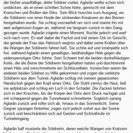
der bisher unauffällige, dritte Söldner vorbei. Aglarân wollte schon sich
umblicken, als er einen schrillen Schrei hörte, gemischt mit dem
Kreischen und Brüllen der Orks. Sein Blick huschte zum Ausgang, wo
die Söldnerin von einer Horde der stinkenden Kreaturen an den Beinen
festgehalten wurde. Sie schlug verzweifelt um sich und starrte ihn mit
weit aufgerissen Augen an, während sie langsam zurück in den Gang
gezogen wurde. Aglarân zögerte einen Moment, fluchte jedoch und warf
sich nach vorn. Er warf dabei die Fackel und traf einem Ork im Gesicht,
der gerade der Frau das Halstuch wegriss und dabei seine Krallen über
die Wangen der Söldnerin fahren ließ. Sie schrie auf und strampelte sich
frei, während Aglarân einen gewaltigen, beidhändigen Hieb gegen die
widerspenstigen Orks führte. Sein Schwert traf die beiden dunkelhäutigen
Kerle, die die Beine der Söldnerin festgehalten hatten und durchtrennte
einen Hals und zerschmetterte ein Schlüsselbein. Inzwischen waren die
anderen beiden Söldner zu Hilfe gekommen und zogen die verletzte
Söldnerin aus dem Tunnel. Aglarân schlug mit seinem gepanzerten
Handschuh gegen den Kopf eines Orks. Der Stahl zerriss die Haut, ließ
sie aufplatzen und schlug ein Loch in den Schädel. Die Zacken bohrten
sich in den Knochen, bis der Körper des Orks dem Druck nachgab und
mit scheppernd gegen die Tunnelwand schmetterte. Sogleich sprang
Aglarân zurück und rollte sich ab, hinaus in das Sonnenlicht. Seine
Gegner sprangen hinterher, zogen sich jedoch sofort aus der Sonne
zurück und beschränkten sich auf Gesten und Schmährufe im
Tunneleingang.
Aglarân half musterte die Söldnerin, deren weiche Wangen von Kratzern