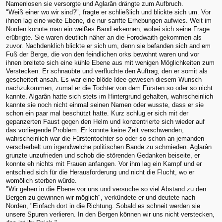
Namenlosen sie versorgte und Aglarân drängte zum Aufbruch.
"Weiß einer wo wir sind?", fragte er schließlich und blickte sich um. Vor
ihnen lag eine weite Ebene, die nur sanfte Erhebungen aufwies. Weit im
Norden konnte man ein weißes Band erkennen, wobei sich seine Frage
erübrigte. Sie waren deutlich näher an die Forodwaith gekommen als
zuvor. Nachdenklich blickte er sich um, denn sie befanden sich and em
Fuß der Berge, die von den feindlichen orks bewohnt waren und vor
ihnen breitete sich eine kühle Ebene aus mit wenigen Möglichkeiten zum
Verstecken. Er schnaubte und verfluchte den Auftrag, den er somit als
gescheitert ansah. Es war eine blöde Idee gewesen diesem Wunsch
nachzukommen, zumal er die Tochter von dem Fürsten so oder so nicht
kannte. Algarân hatte sich stets im Hintergrund gehalten, wahrscheinlich
kannte sie noch nicht einmal seinen Namen oder wusste, dass er sie
schon ein paar mal beschützt hatte. Kurz schlug er sich mit der
gepanzerten Faust gegen den Helm und konzentrierte sich wieder auf
das vorliegende Problem. Er konnte keine Zeit verschwenden,
wahrscheinlich war die Fürstentochter so oder so schon an jemanden
verscherbelt um irgendwelche politischen Bande zu schmieden. Aglarân
grunzte unzufrieden und schob die störenden Gedanken beiseite, er
konnte eh nichts mit Frauen anfangen. Vor ihm lag ein Kampf und er
entschied sich für die Herausforderung und nicht die Flucht, wo er
womölich sterben würde.
"Wir gehen in die Ebene vor uns und versuche so viel Abstand zu den
Bergen zu gewinnen wir möglich", verkündete er und deutete nach
Norden, "Einfach dort in die Richtung. Sobald es schneit werden sie
unsere Spuren verlieren. In den Bergen können wir uns nicht verstecken,