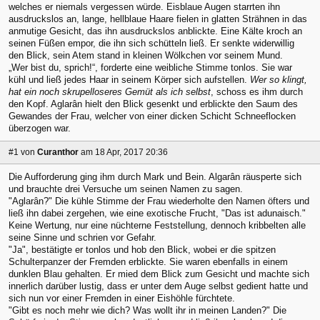
welches er niemals vergessen würde. Eisblaue Augen starrten ihn
ausdruckslos an, lange, hellblaue Haare fielen in glatten Strähnen in das
anmutige Gesicht, das ihn ausdruckslos anblickte. Eine Kälte kroch an
seinen Füßen empor, die ihn sich schütteln ließ. Er senkte widerwillig
den Blick, sein Atem stand in kleinen Wölkchen vor seinem Mund.
„Wer bist du, sprich!“, forderte eine weibliche Stimme tonlos. Sie war
kühl und ließ jedes Haar in seinem Körper sich aufstellen.
Wer so klingt,
hat ein noch skrupelloseres Gemüt als ich selbst
, schoss es ihm durch
den Kopf. Aglarân hielt den Blick gesenkt und erblickte den Saum des
Gewandes der Frau, welcher von einer dicken Schicht Schneeflocken
überzogen war.
#1
von
Curanthor
am 18 Apr, 2017 20:36
Die Aufforderung ging ihm durch Mark und Bein. Algarân räusperte sich
und brauchte drei Versuche um seinen Namen zu sagen.
"Aglarân?" Die kühle Stimme der Frau wiederholte den Namen öfters und
ließ ihn dabei zergehen, wie eine exotische Frucht, "Das ist adunaisch."
Keine Wertung, nur eine nüchterne Feststellung, dennoch kribbelten alle
seine Sinne und schrien vor Gefahr.
"Ja", bestätigte er tonlos und hob den Blick, wobei er die spitzen
Schulterpanzer der Fremden erblickte. Sie waren ebenfalls in einem
dunklen Blau gehalten. Er mied dem Blick zum Gesicht und machte sich
innerlich darüber lustig, dass er unter dem Auge selbst gedient hatte und
sich nun vor einer Fremden in einer Eishöhle fürchtete.
"Gibt es noch mehr wie dich? Was wollt ihr in meinen Landen?" Die