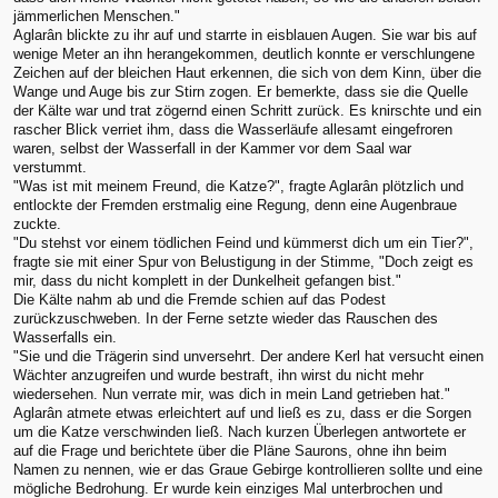
jämmerlichen Menschen."
Aglarân blickte zu ihr auf und starrte in eisblauen Augen. Sie war bis auf
wenige Meter an ihn herangekommen, deutlich konnte er verschlungene
Zeichen auf der bleichen Haut erkennen, die sich von dem Kinn, über die
Wange und Auge bis zur Stirn zogen. Er bemerkte, dass sie die Quelle
der Kälte war und trat zögernd einen Schritt zurück. Es knirschte und ein
rascher Blick verriet ihm, dass die Wasserläufe allesamt eingefroren
waren, selbst der Wasserfall in der Kammer vor dem Saal war
verstummt.
"Was ist mit meinem Freund, die Katze?", fragte Aglarân plötzlich und
entlockte der Fremden erstmalig eine Regung, denn eine Augenbraue
zuckte.
"Du stehst vor einem tödlichen Feind und kümmerst dich um ein Tier?",
fragte sie mit einer Spur von Belustigung in der Stimme, "Doch zeigt es
mir, dass du nicht komplett in der Dunkelheit gefangen bist."
Die Kälte nahm ab und die Fremde schien auf das Podest
zurückzuschweben. In der Ferne setzte wieder das Rauschen des
Wasserfalls ein.
"Sie und die Trägerin sind unversehrt. Der andere Kerl hat versucht einen
Wächter anzugreifen und wurde bestraft, ihn wirst du nicht mehr
wiedersehen. Nun verrate mir, was dich in mein Land getrieben hat."
Aglarân atmete etwas erleichtert auf und ließ es zu, dass er die Sorgen
um die Katze verschwinden ließ. Nach kurzen Überlegen antwortete er
auf die Frage und berichtete über die Pläne Saurons, ohne ihn beim
Namen zu nennen, wie er das Graue Gebirge kontrollieren sollte und eine
mögliche Bedrohung. Er wurde kein einziges Mal unterbrochen und