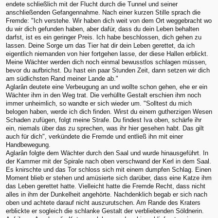
endete schließlich mit der Flucht durch die Tunnel und seiner
anschließenden Gefangennahme. Nach einer kurzen Stille sprach die
Fremde: "Ich verstehe. Wir haben dich weit von dem Ort weggebracht wo
du wir dich gefunden haben, aber dafür, dass du dein Leben behalten
darfst, ist es ein geringer Preis. Ich habe beschlossen, dich gehen zu
lassen. Deine Sorge um das Tier hat dir dein Leben gerettet, da ich
eigentlich niemanden von hier fortgehen lasse, der diese Hallen erblickt.
Meine Wächter werden dich noch einmal bewusstlos schlagen müssen,
bevor du aufbrichst. Du hast ein paar Stunden Zeit, dann setzen wir dich
am südlichsten Rand meiner Lande ab."
Aglarân deutete eine Verbeugung an und wollte schon gehen, ehe er ein
Wächter ihm in den Weg trat. Die verhüllte Gestalt erschien ihm noch
immer unheimlich, so wandte er sich wieder um. "Solltest du mich
belogen haben, werde ich dich finden. Wirst du einem gutherzigen Wesen
Schaden zufügen, folgt meine Strafe. Du findest Iva oben, schärfe ihr
ein, niemals über das zu sprechen, was ihr hier gesehen habt. Das gilt
auch für dich", verkündete die Fremde und entließ ihn mit einer
Handbewegung.
Aglarân folgte dem Wächter durch den Saal und wurde hinausgeführt. In
der Kammer mit der Spirale nach oben verschwand der Kerl in dem Saal.
Es knirschte und das Tor schloss sich mit einem dumpfen Schlag. Einen
Moment blieb er stehen und amüsierte sich darüber, dass eine Katze ihm
das Leben gerettet hatte. Vielleicht hatte die Fremde Recht, dass nicht
alles in ihm der Dunkelheit angehörte. Nachdenklich begab er sich nach
oben und achtete darauf nicht auszurutschen. Am Rande des Kraters
erblickte er sogleich die schlanke Gestalt der verbliebenden Söldnerin.