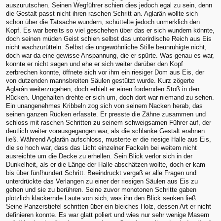
auszurutschen. Seinen Wegführer schien dies jedoch egal zu sein, denn
die Gestalt passt nicht ihren raschen Schritt an. Aglarân wollte sich
schon über die Tatsache wundern, schüttelte jedoch unmerklich den
Kopf. Es war bereits so viel geschehen über das er sich wundern könnte,
doch seinen müden Geist schien selbst das unterirdische Reich aus Eis
nicht wachzurütteln. Selbst die ungewöhnliche Stille beunruhigte nicht,
doch war da eine gewisse Anspannung, die er spürte. Was genau es war,
konnte er nicht sagen und ehe er sich weiter darüber den Kopf
zerbrechen konnte, öffnete sich vor ihm ein riesiger Dom aus Eis, der
von dutzenden mannsbreiten Säulen gestützt wurde. Kurz zögerte
Aglarân weiterzugehen, doch erhielt er einen fordernden Stoß in den
Rücken. Ungehalten drehte er sich um, doch dort war niemand zu sehen.
Ein unangenehmes Kribbeln zog sich von seinem Nacken herab, das
seinen ganzen Rücken erfasste. Er presste die Zähne zusammen und
schloss mit raschen Schritten zu seinem schweigsamen Führer auf, der
deutlich weiter vorausgegangen war, als die schlanke Gestalt erahnen
ließ. Während Aglarân aufschloss, musterte er die riesige Halle aus Eis,
die so hoch war, dass das Licht einzelner Fackeln bei weitem nicht
ausreichte um die Decke zu erhellen. Sein Blick verlor sich in der
Dunkelheit, als er die Länge der Halle abschätzen wollte, doch er kam
bis über fünfhundert Schritt. Beeindruckt vergaß er alle Fragen und
unterdrückte das Verlangen zu einer der riesigen Säulen aus Eis zu
gehen und sie zu berühren. Seine zuvor monotonen Schritte gaben
plötzlich klackernde Laute von sich, was ihn den Blick senken ließ.
Seine Panzerstiefel schritten über ein bleiches Holz, dessen Art er nicht
definieren konnte. Es war glatt poliert und wies nur sehr wenige Masern