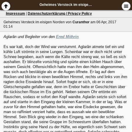
Geheimes Versteck im eisigen Norden
Impressum
|
Datenschutzerklärung / Privacy Policy
Geheimes Versteck im eisigen Norden
von
Curanthor
am 06 Apr, 2017
01:14
Aglarân und Begleiter von den
Ered Mithrin
Es war kalt, doch der Wind war verstummt. Aglarân atmete tief ein und
kühle Luft strömte in seine Lungen. Scheinbar war er doch nicht unter
Schnee begraben, auch wenn die Kälte recht streng war, so ließ es sich
aushalten. Er blinzelte vorsichtig und spürte einen kühlen Hauch über
seinem Gesicht. Offensichtlich hatte man ihm den Helm abgenommen,
was sich auch bestätigte als er die Augen öffnete. Er lag auf dem
Rücken und blickte in einen bewölkten Himmel, rechts und links von ihm
ragten dicke Eiswände hinauf. Sofort fragte er sich, ob er in eine
Gletscherspalte gefallen war, denn im Erebor hatte er Geschichten über
die tückischen Risse im Eis gehört. Neben seinem Ohr ertönte ein
Rauschen, sodass er sofort den Kopf wandte. Aglarân setzte sich sofort
auf und starrte in den Eingang der kleinen Kammer, in der er lag. Was er
zuvor für den Himmel gehalten hatte, war eine Eisdecke gewesen, die
man so raffiniert verziert hatte, dass es aussah wie ein bewölkter
Himmel. Sein Blick ging wieder in den Eingang, wo eine der schlanken
Gestalten stand, die seine Gruppe im Schneesturm überfallen hatten.
Instinktiv ging seine Hand zu der Hüfte, wo eigentlich sein Schwert sein
musste, doch offenbar war er entwaffnet worden. Aglarân schnaubte