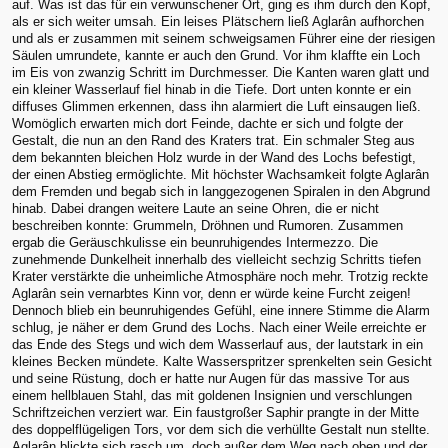
auf. Was ist das für ein verwunschener Ort, ging es ihm durch den Kopf,
als er sich weiter umsah. Ein leises Plätschern ließ Aglarân aufhorchen
und als er zusammen mit seinem schweigsamen Führer eine der riesigen
Säulen umrundete, kannte er auch den Grund. Vor ihm klaffte ein Loch
im Eis von zwanzig Schritt im Durchmesser. Die Kanten waren glatt und
ein kleiner Wasserlauf fiel hinab in die Tiefe. Dort unten konnte er ein
diffuses Glimmen erkennen, dass ihn alarmiert die Luft einsaugen ließ.
Womöglich erwarten mich dort Feinde, dachte er sich und folgte der
Gestalt, die nun an den Rand des Kraters trat. Ein schmaler Steg aus
dem bekannten bleichen Holz wurde in der Wand des Lochs befestigt,
der einen Abstieg ermöglichte. Mit höchster Wachsamkeit folgte Aglarân
dem Fremden und begab sich in langgezogenen Spiralen in den Abgrund
hinab. Dabei drangen weitere Laute an seine Ohren, die er nicht
beschreiben konnte: Grummeln, Dröhnen und Rumoren. Zusammen
ergab die Geräuschkulisse ein beunruhigendes Intermezzo. Die
zunehmende Dunkelheit innerhalb des vielleicht sechzig Schritts tiefen
Krater verstärkte die unheimliche Atmosphäre noch mehr. Trotzig reckte
Aglarân sein vernarbtes Kinn vor, denn er würde keine Furcht zeigen!
Dennoch blieb ein beunruhigendes Gefühl, eine innere Stimme die Alarm
schlug, je näher er dem Grund des Lochs. Nach einer Weile erreichte er
das Ende des Stegs und wich dem Wasserlauf aus, der lautstark in ein
kleines Becken mündete. Kalte Wasserspritzer sprenkelten sein Gesicht
und seine Rüstung, doch er hatte nur Augen für das massive Tor aus
einem hellblauen Stahl, das mit goldenen Insignien und verschlungen
Schriftzeichen verziert war. Ein faustgroßer Saphir prangte in der Mitte
des doppelflügeligen Tors, vor dem sich die verhüllte Gestalt nun stellte.
Aglarân blickte sich rasch um, doch außer dem Weg nach oben und der