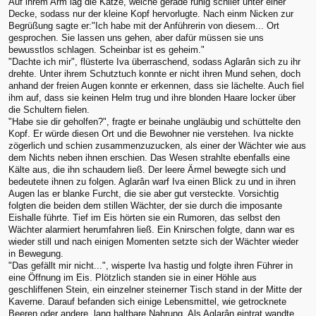
Auf ihrem Arm lag die Katze, welche gerade ruhig schlief unter einer
Decke, sodass nur der kleine Kopf hervorlugte. Nach einm Nicken zur
Begrüßung sagte er:"Ich habe mit der Anführerin von diesem... Ort
gesprochen. Sie lassen uns gehen, aber dafür müssen sie uns
bewusstlos schlagen. Scheinbar ist es geheim."
"Dachte ich mir", flüsterte Iva überraschend, sodass Aglarân sich zu ihr
drehte. Unter ihrem Schutztuch konnte er nicht ihren Mund sehen, doch
anhand der freien Augen konnte er erkennen, dass sie lächelte. Auch fiel
ihm auf, dass sie keinen Helm trug und ihre blonden Haare locker über
die Schultern fielen.
"Habe sie dir geholfen?", fragte er beinahe ungläubig und schüttelte den
Kopf. Er würde diesen Ort und die Bewohner nie verstehen. Iva nickte
zögerlich und schien zusammenzuzucken, als einer der Wächter wie aus
dem Nichts neben ihnen erschien. Das Wesen strahlte ebenfalls eine
Kälte aus, die ihn schaudern ließ. Der leere Ärmel bewegte sich und
bedeutete ihnen zu folgen. Aglarân warf Iva einen Blick zu und in ihren
Augen las er blanke Furcht, die sie aber gut versteckte. Vorsichtig
folgten die beiden dem stillen Wächter, der sie durch die imposante
Eishalle führte. Tief im Eis hörten sie ein Rumoren, das selbst den
Wächter alarmiert herumfahren ließ. Ein Knirschen folgte, dann war es
wieder still und nach einigen Momenten setzte sich der Wächter wieder
in Bewegung.
"Das gefällt mir nicht...", wisperte Iva hastig und folgte ihren Führer in
eine Öffnung im Eis. Plötzlich standen sie in einer Höhle aus
geschliffenen Stein, ein einzelner steinerner Tisch stand in der Mitte der
Kaverne. Darauf befanden sich einige Lebensmittel, wie getrocknete
Beeren oder andere, lang haltbare Nahrung. Als Aglarân eintrat wandte