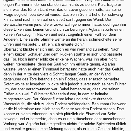
engen Kammer in der sie standen war nichts zu sehen. Kurz fragte er
sich, was das für ein Licht war, das er zuvor gesehen hatte, als seine
Frage sogleich beantwortet wurde. Das zehn Schritt hohe Tor schwang
knirschend nach innen auf und stieß sanft gegen die Wand. Die
Geräusche waren jene, die er zuvor wahrgenommen hatte, doch gab ihm
diese Erkenntnis keinen Grund sich zu beruhigen. Aglarân spürte einen
kühlen Windzug im Nacken und setzt zögerlich einen Fuß vor dem
Anderen. Eine sanfte Stimme wehte an ihn heran, schmeichelte seine
Ohren und wisperte: „Tritt ein, ich erwarte dich.“
Überrascht blickte er sich um, doch es war niemand zu sehen. Nach
einem kurzen Schauer über dem Rücken straffte er sich und passierte
das Tor. Noch immer erblickte er keine Wachen, was ihn aber nicht
weiter interessierte, denn der Saal vor ihm erklärte genug. Aglarân
wusste, wenn er einen Thronsaal betrat und hatte auch hier das Gefühl,
denn in der Mitte des vierzig Schritt langen Saals, an der Wand
gegenüber des Tors befand sich ein Podest, dass er rasch bemerkte.
Sofort wollte er losgehen, blickte sich jedoch zuerst nach seinem Führer
um, der aber verschwunden war. Dabei bemerkte er, dass vor seinen
Füßen ein zwei Fuß breiter Wasserlauf war, in dem er beinahe
reingetreten war. Der Krieger fluchte leise und erblickte dutzende
Wasserläufe, die sich zu dem Podest schlängelten. Behutsam überwand
er die Hindernisse und blieb zehn Schritte vor dem Podest stehen. Dort
konnte er nichts erkennen, bis sich plötzlich die Eiswand zur Seite
bewegte und er bemerkte, dass es nur ein täuschend echt aussehender
Vorhang war. Aglarân hatte eigentlich nichts für solche Spielereien üblich
und er wollte gerade seine Meinung sagen, als er in ein Gesicht blickte,