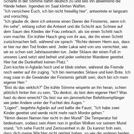
Schärfe in der Stimme nahm deutlich zu und ließ ihn abwehrend die
Hände heben. Irgendwo im Saal klirrten Waffen.
"Ich versichere Euch, ich bin nicht freiwillig hier", antwortete er langsam
und vorsichtig.
"Ich glaube dir, denn ich erkenne einen Diener der Finsternis, wenn ich
ihn sehe", erklang sofort die Antwort und die Schicht aus Schnee auf
dem Saum des Kleides der Frau zerbrach, als sie einen Schritt nach
vorn machte. Ein kühler Hauch ging von ihr aus, der ihn einen Schritt
zurückmachen ließ, während sie sprach: "Richte deinem Herrn aus, dass
er hier nur den Tod finden wird. Jeder Lakai wird von uns vernichtet, wie
wir es schon seit Jahrtausenden tun. Jeder Sklave der einen Fuß in
unseres Land setzt wird befreit und jeder verletzter Wanderer gerettet.
Hier hat die Dunkelheit keinen Platz."
Zorn kochte in Aglarân hoch und er blieb stehen, während die Fremde
noch weiter auf ihn zuging. "Ich bin niemandes Sklave und kein Bote. Ich
mag zwar in die Gewänder der Finsternis gehüllt sein, doch bin ich mein
eigener Herr."
"Bist du das wirklich?" Die kühle Stimme wisperte an ihn heran, schien
plötzlich hinter ihm zu sein, "Du denkst, du bist dein eigener Herr? Was
hast du denn erreicht? Du bist nur ein jämmerlicher Befehlsempfänger
wie jeder Andere unter der Fuchtel des Auges."
"Lügen!", begehrte Aglarân auf und ballte die Faust, "Ich habe zwei
Kinder gerettet und werde nicht mehr nach Mordor gehen."
"Nimm diesen Namen hier nicht in den Mund!" Die Temperatur fiel
bedeutsam, sodass sein Atem nun in großen Wolken vor seinem Mund
stand, "Ich sehe Furcht und Zerrissenheit in dir. Du kannst froh sein,
dass dich meine Wächter nicht getötet haben, so wie die anderen beiden