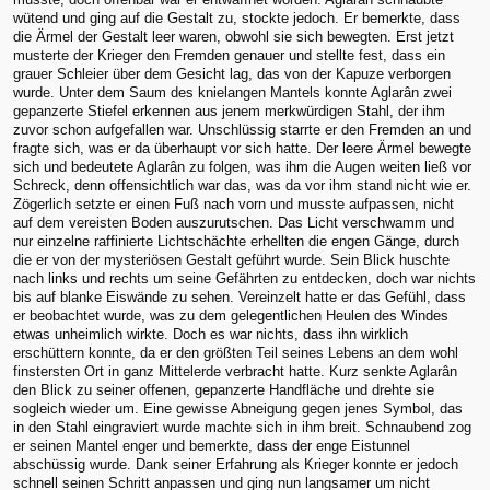
wütend und ging auf die Gestalt zu, stockte jedoch. Er bemerkte, dass
die Ärmel der Gestalt leer waren, obwohl sie sich bewegten. Erst jetzt
musterte der Krieger den Fremden genauer und stellte fest, dass ein
grauer Schleier über dem Gesicht lag, das von der Kapuze verborgen
wurde. Unter dem Saum des knielangen Mantels konnte Aglarân zwei
gepanzerte Stiefel erkennen aus jenem merkwürdigen Stahl, der ihm
zuvor schon aufgefallen war. Unschlüssig starrte er den Fremden an und
fragte sich, was er da überhaupt vor sich hatte. Der leere Ärmel bewegte
sich und bedeutete Aglarân zu folgen, was ihm die Augen weiten ließ vor
Schreck, denn offensichtlich war das, was da vor ihm stand nicht wie er.
Zögerlich setzte er einen Fuß nach vorn und musste aufpassen, nicht
auf dem vereisten Boden auszurutschen. Das Licht verschwamm und
nur einzelne raffinierte Lichtschächte erhellten die engen Gänge, durch
die er von der mysteriösen Gestalt geführt wurde. Sein Blick huschte
nach links und rechts um seine Gefährten zu entdecken, doch war nichts
bis auf blanke Eiswände zu sehen. Vereinzelt hatte er das Gefühl, dass
er beobachtet wurde, was zu dem gelegentlichen Heulen des Windes
etwas unheimlich wirkte. Doch es war nichts, dass ihn wirklich
erschüttern konnte, da er den größten Teil seines Lebens an dem wohl
finstersten Ort in ganz Mittelerde verbracht hatte. Kurz senkte Aglarân
den Blick zu seiner offenen, gepanzerte Handfläche und drehte sie
sogleich wieder um. Eine gewisse Abneigung gegen jenes Symbol, das
in den Stahl eingraviert wurde machte sich in ihm breit. Schnaubend zog
er seinen Mantel enger und bemerkte, dass der enge Eistunnel
abschüssig wurde. Dank seiner Erfahrung als Krieger konnte er jedoch
schnell seinen Schritt anpassen und ging nun langsamer um nicht