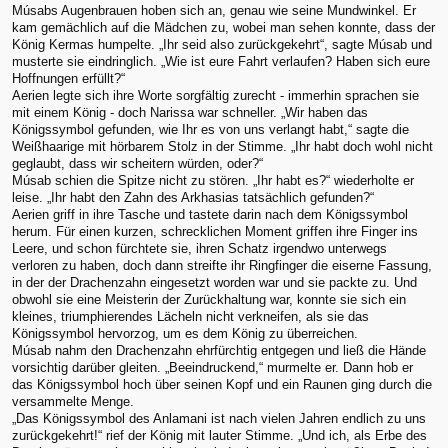
Músabs Augenbrauen hoben sich an, genau wie seine Mundwinkel. Er
kam gemächlich auf die Mädchen zu, wobei man sehen konnte, dass der
König Kermas humpelte. „Ihr seid also zurückgekehrt“, sagte Músab und
musterte sie eindringlich. „Wie ist eure Fahrt verlaufen? Haben sich eure
Hoffnungen erfüllt?“
Aerien legte sich ihre Worte sorgfältig zurecht - immerhin sprachen sie
mit einem König - doch Narissa war schneller. „Wir haben das
Königssymbol gefunden, wie Ihr es von uns verlangt habt,“ sagte die
Weißhaarige mit hörbarem Stolz in der Stimme. „Ihr habt doch wohl nicht
geglaubt, dass wir scheitern würden, oder?“
Músab schien die Spitze nicht zu stören. „Ihr habt es?“ wiederholte er
leise. „Ihr habt den Zahn des Arkhasias tatsächlich gefunden?“
Aerien griff in ihre Tasche und tastete darin nach dem Königssymbol
herum. Für einen kurzen, schrecklichen Moment griffen ihre Finger ins
Leere, und schon fürchtete sie, ihren Schatz irgendwo unterwegs
verloren zu haben, doch dann streifte ihr Ringfinger die eiserne Fassung,
in der der Drachenzahn eingesetzt worden war und sie packte zu. Und
obwohl sie eine Meisterin der Zurückhaltung war, konnte sie sich ein
kleines, triumphierendes Lächeln nicht verkneifen, als sie das
Königssymbol hervorzog, um es dem König zu überreichen.
Músab nahm den Drachenzahn ehrfürchtig entgegen und ließ die Hände
vorsichtig darüber gleiten. „Beeindruckend,“ murmelte er. Dann hob er
das Königssymbol hoch über seinen Kopf und ein Raunen ging durch die
versammelte Menge.
„Das Königssymbol des Anlamani ist nach vielen Jahren endlich zu uns
zurückgekehrt!“ rief der König mit lauter Stimme. „Und ich, als Erbe des