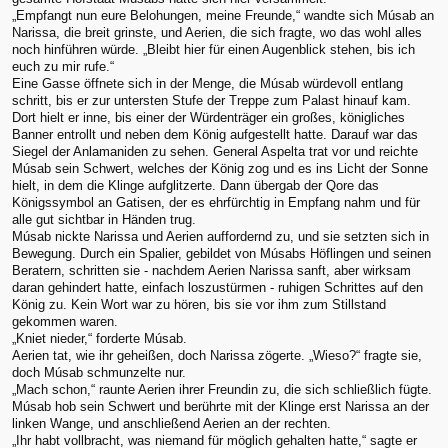
„Empfangt nun eure Belohungen, meine Freunde,“ wandte sich Músab an
Narissa, die breit grinste, und Aerien, die sich fragte, wo das wohl alles
noch hinführen würde. „Bleibt hier für einen Augenblick stehen, bis ich
euch zu mir rufe.“
Eine Gasse öffnete sich in der Menge, die Músab würdevoll entlang
schritt, bis er zur untersten Stufe der Treppe zum Palast hinauf kam.
Dort hielt er inne, bis einer der Würdenträger ein großes, königliches
Banner entrollt und neben dem König aufgestellt hatte. Darauf war das
Siegel der Anlamaniden zu sehen. General Aspelta trat vor und reichte
Músab sein Schwert, welches der König zog und es ins Licht der Sonne
hielt, in dem die Klinge aufglitzerte. Dann übergab der Qore das
Königssymbol an Gatisen, der es ehrfürchtig in Empfang nahm und für
alle gut sichtbar in Händen trug.
Músab nickte Narissa und Aerien auffordernd zu, und sie setzten sich in
Bewegung. Durch ein Spalier, gebildet von Músabs Höflingen und seinen
Beratern, schritten sie - nachdem Aerien Narissa sanft, aber wirksam
daran gehindert hatte, einfach loszustürmen - ruhigen Schrittes auf den
König zu. Kein Wort war zu hören, bis sie vor ihm zum Stillstand
gekommen waren.
„Kniet nieder,“ forderte Músab.
Aerien tat, wie ihr geheißen, doch Narissa zögerte. „Wieso?“ fragte sie,
doch Músab schmunzelte nur.
„Mach schon,“ raunte Aerien ihrer Freundin zu, die sich schließlich fügte.
Músab hob sein Schwert und berührte mit der Klinge erst Narissa an der
linken Wange, und anschließend Aerien an der rechten.
„Ihr habt vollbracht, was niemand für möglich gehalten hatte,“ sagte er