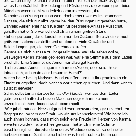
Sie waren einige Stunden später in einen Bereich des Marktes geraten,
wo es hauptsächlich Bekleidung und Rüstungen zu erwerben gab. Beide
Mädchen waren nicht sonderlich daran interessiert, ihre
Kampfesausrüstung anzupassen, doch erneut war es insbesondere
Narissa, die sich nur allzu gerne bei den Rüstungen umgesehen hatte,
während Aerien eher nach Kleidern für besondere Anlässe Ausschau
gehalten hatte. Sie war schließlich an einem großen Stand
stehengeblieben, der offensichtlich nur den äußeren Bereich eines noch
größeren Ladens darstellte und an dem es viele Gewänder und
Bekleidungen gab, die ihren Geschmack trafen.
Gerade als sich Narissa zu ihr gesellt hatte, weil sie sehen wollte,
weswegen Aerien stehen geblieben war, war eine Stimme aus dem Laden
erschallt. Eine Stimme, die Aerien nur allzu gut kannte.
"Liebreizende Aerien! Trügen mich meine Augen, oder seid Ihr es
tatsächlich, schönste aller Frauen in Harad?"
Aerien hatte hastig Narissas Hand ergriffen, um mit ihr gemeinsam die
Flucht zu ergreifen, doch Narissa war stehen geblieben. Und dann war es
zu spät gewesen.
Sahír, selbsternannter
bester Händler Harads
, war aus dem Laden
getreten und hatte die beiden Mädchen sogleich mit seinem
unvergleichlichen Redeschwall überrumpelt.
"Wie jubelt mir das Herz aufgrund dieser unerwarteten, gar unverhofften
Begegnung, so fern der Stadt, wo wir uns kennenlernten! Wie hätte ich
auch ahnen können, dass mich solch eine Freude im Herzen von Kerma
erwarten würde? Hätte ich es gewusst, hätte ich meine Schritte
beschleunigt, um die Stunde unseres Wiedersehens umso schneller
herbeizubringen. Sagt, meine Liebe, was führt Euch so tief in den