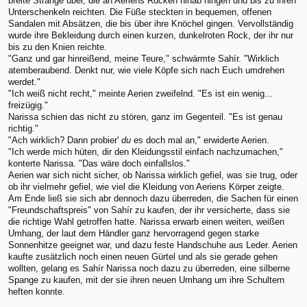
breite Stränge über, die an Aeriens Rücken hinab hingen und bis zu ihren
Unterschenkeln reichten. Die Füße steckten in bequemen, offenen
Sandalen mit Absätzen, die bis über ihre Knöchel gingen. Vervollständig
wurde ihre Bekleidung durch einen kurzen, dunkelroten Rock, der ihr nur
bis zu den Knien reichte.
"Ganz und gar hinreißend, meine Teure," schwärmte Sahír. "Wirklich
atemberaubend. Denkt nur, wie viele Köpfe sich nach Euch umdrehen
werdet."
"Ich weiß nicht recht," meinte Aerien zweifelnd. "Es ist ein wenig...
freizügig."
Narissa schien das nicht zu stören, ganz im Gegenteil. "Es ist genau
richtig."
"Ach wirklich? Dann probier'
du
es doch mal an," erwiderte Aerien.
"Ich werde mich hüten, dir den Kleidungsstil einfach nachzumachen,"
konterte Narissa. "Das wäre doch einfallslos."
Aerien war sich nicht sicher, ob Narissa wirklich gefiel, was sie trug, oder
ob ihr vielmehr gefiel, wie viel die Kleidung von Aeriens Körper zeigte.
Am Ende ließ sie sich abr dennoch dazu überreden, die Sachen für einen
"Freundschaftspreis" von Sahír zu kaufen, der ihr versicherte, dass sie
die richtige Wahl getroffen hatte. Narissa erwarb einen weiten, weißen
Umhang, der laut dem Händler ganz hervorragend gegen starke
Sonnenhitze geeignet war, und dazu feste Handschuhe aus Leder. Aerien
kaufte zusätzlich noch einen neuen Gürtel und als sie gerade gehen
wollten, gelang es Sahír Narissa noch dazu zu überreden, eine silberne
Spange zu kaufen, mit der sie ihren neuen Umhang um ihre Schultern
heften konnte.