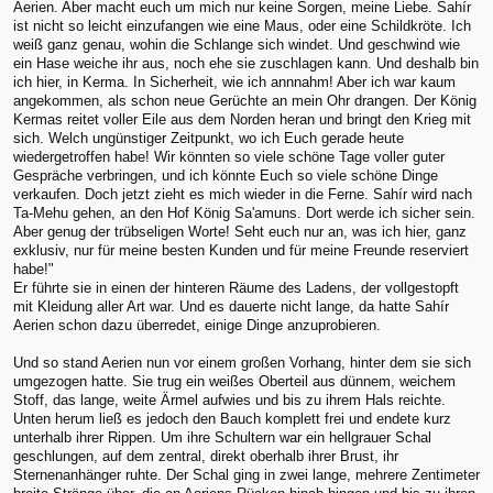
Aerien. Aber macht euch um mich nur keine Sorgen, meine Liebe. Sahír
ist nicht so leicht einzufangen wie eine Maus, oder eine Schildkröte. Ich
weiß ganz genau, wohin die Schlange sich windet. Und geschwind wie
ein Hase weiche ihr aus, noch ehe sie zuschlagen kann. Und deshalb bin
ich hier, in Kerma. In Sicherheit, wie ich annnahm! Aber ich war kaum
angekommen, als schon neue Gerüchte an mein Ohr drangen. Der König
Kermas reitet voller Eile aus dem Norden heran und bringt den Krieg mit
sich. Welch ungünstiger Zeitpunkt, wo ich Euch gerade heute
wiedergetroffen habe! Wir könnten so viele schöne Tage voller guter
Gespräche verbringen, und ich könnte Euch so viele schöne Dinge
verkaufen. Doch jetzt zieht es mich wieder in die Ferne. Sahír wird nach
Ta-Mehu gehen, an den Hof König Sa'amuns. Dort werde ich sicher sein.
Aber genug der trübseligen Worte! Seht euch nur an, was ich hier, ganz
exklusiv, nur für meine besten Kunden und für meine Freunde reserviert
habe!"
Er führte sie in einen der hinteren Räume des Ladens, der vollgestopft
mit Kleidung aller Art war. Und es dauerte nicht lange, da hatte Sahír
Aerien schon dazu überredet, einige Dinge anzuprobieren.
Und so stand Aerien nun vor einem großen Vorhang, hinter dem sie sich
umgezogen hatte. Sie trug ein weißes Oberteil aus dünnem, weichem
Stoff, das lange, weite Ärmel aufwies und bis zu ihrem Hals reichte.
Unten herum ließ es jedoch den Bauch komplett frei und endete kurz
unterhalb ihrer Rippen. Um ihre Schultern war ein hellgrauer Schal
geschlungen, auf dem zentral, direkt oberhalb ihrer Brust, ihr
Sternenanhänger ruhte. Der Schal ging in zwei lange, mehrere Zentimeter