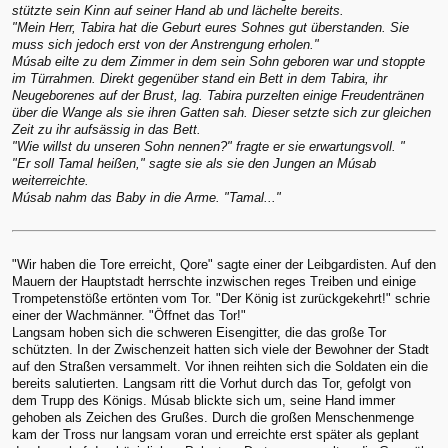
stützte sein Kinn auf seiner Hand ab und lächelte bereits.
"Mein Herr, Tabira hat die Geburt eures Sohnes gut überstanden. Sie
muss sich jedoch erst von der Anstrengung erholen."
Músab eilte zu dem Zimmer in dem sein Sohn geboren war und stoppte
im Türrahmen. Direkt gegenüber stand ein Bett in dem Tabira, ihr
Neugeborenes auf der Brust, lag. Tabira purzelten einige Freudentränen
über die Wange als sie ihren Gatten sah. Dieser setzte sich zur gleichen
Zeit zu ihr aufsässig in das Bett.
"Wie willst du unseren Sohn nennen?" fragte er sie erwartungsvoll. "
"Er soll Tamal heißen," sagte sie als sie den Jungen an Músab
weiterreichte.
Músab nahm das Baby in die Arme. "Tamal..."
"Wir haben die Tore erreicht, Qore" sagte einer der Leibgardisten. Auf den
Mauern der Hauptstadt herrschte inzwischen reges Treiben und einige
Trompetenstöße ertönten vom Tor. "Der König ist zurückgekehrt!" schrie
einer der Wachmänner. "Öffnet das Tor!"
Langsam hoben sich die schweren Eisengitter, die das große Tor
schützten. In der Zwischenzeit hatten sich viele der Bewohner der Stadt
auf den Straßen versammelt. Vor ihnen reihten sich die Soldaten ein die
bereits salutierten. Langsam ritt die Vorhut durch das Tor, gefolgt von
dem Trupp des Königs. Músab blickte sich um, seine Hand immer
gehoben als Zeichen des Grußes. Durch die großen Menschenmenge
kam der Tross nur langsam voran und erreichte erst später als geplant