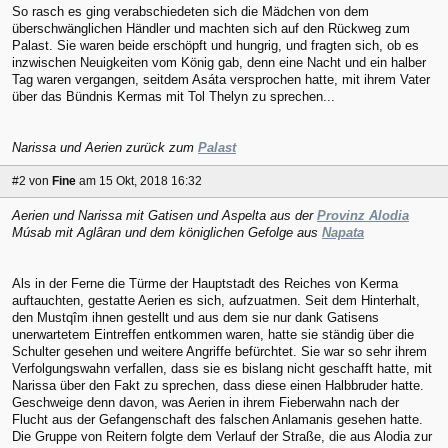
So rasch es ging verabschiedeten sich die Mädchen von dem
überschwänglichen Händler und machten sich auf den Rückweg zum
Palast. Sie waren beide erschöpft und hungrig, und fragten sich, ob es
inzwischen Neuigkeiten vom König gab, denn eine Nacht und ein halber
Tag waren vergangen, seitdem Asáta versprochen hatte, mit ihrem Vater
über das Bündnis Kermas mit Tol Thelyn zu sprechen...
Narissa und Aerien zurück zum
Palast
#2
von
Fine
am 15 Okt, 2018 16:32
Aerien und Narissa mit Gatisen und Aspelta aus der
Provinz Alodia
Músab mit Aglâran und dem königlichen Gefolge aus
Napata
Als in der Ferne die Türme der Hauptstadt des Reiches von Kerma
auftauchten, gestatte Aerien es sich, aufzuatmen. Seit dem Hinterhalt,
den Mustqîm ihnen gestellt und aus dem sie nur dank Gatisens
unerwartetem Eintreffen entkommen waren, hatte sie ständig über die
Schulter gesehen und weitere Angriffe befürchtet. Sie war so sehr ihrem
Verfolgungswahn verfallen, dass sie es bislang nicht geschafft hatte, mit
Narissa über den Fakt zu sprechen, dass diese einen Halbbruder hatte.
Geschweige denn davon, was Aerien in ihrem Fieberwahn nach der
Flucht aus der Gefangenschaft des falschen Anlamanis gesehen hatte.
Die Gruppe von Reitern folgte dem Verlauf der Straße, die aus Alodia zur