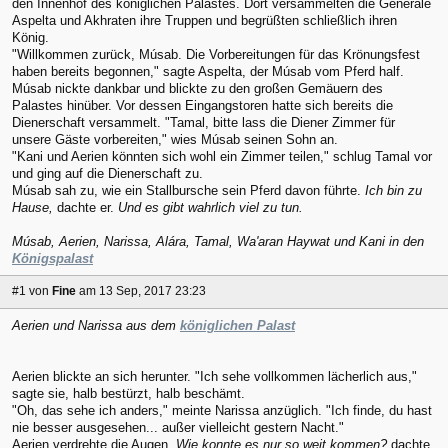
den Innenhof des königlichen Palastes. Dort versammelten die Generäle
Aspelta und Akhraten ihre Truppen und begrüßten schließlich ihren
König.
"Willkommen zurück, Músab. Die Vorbereitungen für das Krönungsfest
haben bereits begonnen," sagte Aspelta, der Músab vom Pferd half.
Músab nickte dankbar und blickte zu den großen Gemäuern des
Palastes hinüber. Vor dessen Eingangstoren hatte sich bereits die
Dienerschaft versammelt. "Tamal, bitte lass die Diener Zimmer für
unsere Gäste vorbereiten," wies Músab seinen Sohn an.
"Kani und Aerien könnten sich wohl ein Zimmer teilen," schlug Tamal vor
und ging auf die Dienerschaft zu.
Músab sah zu, wie ein Stallbursche sein Pferd davon führte.
Ich bin zu
Hause,
dachte er.
Und es gibt wahrlich viel zu tun.
Músab, Aerien, Narissa, Alára, Tamal, Wa'aran Haywat und Kani in den
Königspalast
#1
von
Fine
am 13 Sep, 2017 23:23
Aerien und Narissa aus dem
königlichen Palast
Aerien blickte an sich herunter. "Ich sehe vollkommen lächerlich aus,"
sagte sie, halb bestürzt, halb beschämt.
"Oh, das sehe ich anders," meinte Narissa anzüglich. "Ich finde, du hast
nie besser ausgesehen... außer vielleicht gestern Nacht."
Aerien verdrehte die Augen.
Wie konnte es nur so weit kommen?
dachte