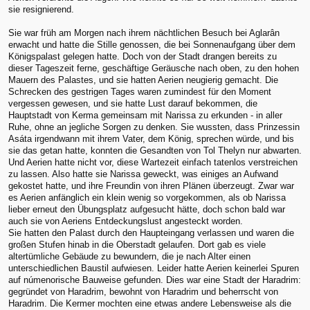
sie resignierend.
Sie war früh am Morgen nach ihrem nächtlichen Besuch bei Aglarân
erwacht und hatte die Stille genossen, die bei Sonnenaufgang über dem
Königspalast gelegen hatte. Doch von der Stadt drangen bereits zu
dieser Tageszeit ferne, geschäftige Geräusche nach oben, zu den hohen
Mauern des Palastes, und sie hatten Aerien neugierig gemacht. Die
Schrecken des gestrigen Tages waren zumindest für den Moment
vergessen gewesen, und sie hatte Lust darauf bekommen, die
Hauptstadt von Kerma gemeinsam mit Narissa zu erkunden - in aller
Ruhe, ohne an jegliche Sorgen zu denken. Sie wussten, dass Prinzessin
Asáta irgendwann mit ihrem Vater, dem König, sprechen würde, und bis
sie das getan hatte, konnten die Gesandten von Tol Thelyn nur abwarten.
Und Aerien hatte nicht vor, diese Wartezeit einfach tatenlos verstreichen
zu lassen. Also hatte sie Narissa geweckt, was einiges an Aufwand
gekostet hatte, und ihre Freundin von ihren Plänen überzeugt. Zwar war
es Aerien anfänglich ein klein wenig so vorgekommen, als ob Narissa
lieber erneut den Übungsplatz aufgesucht hätte, doch schon bald war
auch sie von Aeriens Entdeckungslust angesteckt worden.
Sie hatten den Palast durch den Haupteingang verlassen und waren die
großen Stufen hinab in die Oberstadt gelaufen. Dort gab es viele
altertümliche Gebäude zu bewundern, die je nach Alter einen
unterschiedlichen Baustil aufwiesen. Leider hatte Aerien keinerlei Spuren
auf númenorische Bauweise gefunden. Dies war eine Stadt der Haradrim:
gegründet von Haradrim, bewohnt von Haradrim und beherrscht von
Haradrim. Die Kermer mochten eine etwas andere Lebensweise als die