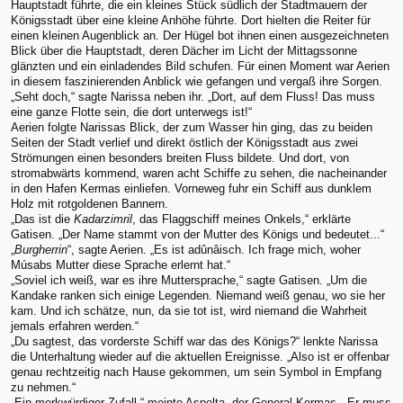
Hauptstadt führte, die ein kleines Stück südlich der Stadtmauern der
Königsstadt über eine kleine Anhöhe führte. Dort hielten die Reiter für
einen kleinen Augenblick an. Der Hügel bot ihnen einen ausgezeichneten
Blick über die Hauptstadt, deren Dächer im Licht der Mittagssonne
glänzten und ein einladendes Bild schufen. Für einen Moment war Aerien
in diesem faszinierenden Anblick wie gefangen und vergaß ihre Sorgen.
„Seht doch,“ sagte Narissa neben ihr. „Dort, auf dem Fluss! Das muss
eine ganze Flotte sein, die dort unterwegs ist!“
Aerien folgte Narissas Blick, der zum Wasser hin ging, das zu beiden
Seiten der Stadt verlief und direkt östlich der Königsstadt aus zwei
Strömungen einen besonders breiten Fluss bildete. Und dort, von
stromabwärts kommend, waren acht Schiffe zu sehen, die nacheinander
in den Hafen Kermas einliefen. Vorneweg fuhr ein Schiff aus dunklem
Holz mit rotgoldenen Bannern.
„Das ist die
Kadarzimril
, das Flaggschiff meines Onkels,“ erklärte
Gatisen. „Der Name stammt von der Mutter des Königs und bedeutet...“
„
Burgherrin
“, sagte Aerien. „Es ist adûnâisch. Ich frage mich, woher
Músabs Mutter diese Sprache erlernt hat.“
„Soviel ich weiß, war es ihre Muttersprache,“ sagte Gatisen. „Um die
Kandake ranken sich einige Legenden. Niemand weiß genau, wo sie her
kam. Und ich schätze, nun, da sie tot ist, wird niemand die Wahrheit
jemals erfahren werden.“
„Du sagtest, das vorderste Schiff war das des Königs?“ lenkte Narissa
die Unterhaltung wieder auf die aktuellen Ereignisse. „Also ist er offenbar
genau rechtzeitig nach Hause gekommen, um sein Symbol in Empfang
zu nehmen.“
„Ein merkwürdiger Zufall,“ meinte Aspelta, der General Kermas. „Er muss