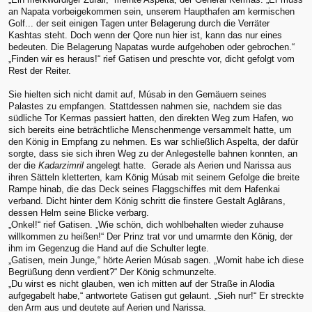
an Napata vorbeigekommen sein, unserem Haupthafen am kermischen
Golf... der seit einigen Tagen unter Belagerung durch die Verräter
Kashtas steht. Doch wenn der Qore nun hier ist, kann das nur eines
bedeuten. Die Belagerung Napatas wurde aufgehoben oder gebrochen.“
„Finden wir es heraus!“ rief Gatisen und preschte vor, dicht gefolgt vom
Rest der Reiter.
Sie hielten sich nicht damit auf, Músab in den Gemäuern seines
Palastes zu empfangen. Stattdessen nahmen sie, nachdem sie das
südliche Tor Kermas passiert hatten, den direkten Weg zum Hafen, wo
sich bereits eine beträchtliche Menschenmenge versammelt hatte, um
den König in Empfang zu nehmen. Es war schließlich Aspelta, der dafür
sorgte, dass sie sich ihren Weg zu der Anlegestelle bahnen konnten, an
der die
Kadarzimril
angelegt hatte. Gerade als Aerien und Narissa aus
ihren Sätteln kletterten, kam König Músab mit seinem Gefolge die breite
Rampe hinab, die das Deck seines Flaggschiffes mit dem Hafenkai
verband. Dicht hinter dem König schritt die finstere Gestalt Aglârans,
dessen Helm seine Blicke verbarg.
„Onkel!“ rief Gatisen. „Wie schön, dich wohlbehalten wieder zuhause
willkommen zu heißen!“ Der Prinz trat vor und umarmte den König, der
ihm im Gegenzug die Hand auf die Schulter legte.
„Gatisen, mein Junge,“ hörte Aerien Músab sagen. „Womit habe ich diese
Begrüßung denn verdient?“ Der König schmunzelte.
„Du wirst es nicht glauben, wen ich mitten auf der Straße in Alodia
aufgegabelt habe,“ antwortete Gatisen gut gelaunt. „Sieh nur!“ Er streckte
den Arm aus und deutete auf Aerien und Narissa.