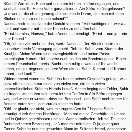
Süden? Wie ist es Euch seit unserem letzten Treffen ergangen, und
weshalb habt Ihr Euren Vater ganz alleine in Ain Séfra zurückgelassen?
Und wer ist die oh so grimmig dreinblickende Dame, die mich mit ihren
Blicken schier zu erdolchen scheint?"
Narissa hatte schließlich die Geduld verloren. "Viel wichtiger ist, wer
Ihr
seid, und was Ihr mit meiner Freundin zu schaffen habt."
"Er ist harmlos, Narissa," hatte Aerien sie beruhigt. "Er ist... nun ja... ein
alter Freund."
"Oh, ich bin viel mehr als das, werte Narissa." Der Händler hatte eine
ausschweifende Verbeugung gemacht. "Ich bin Sahír, vom Stamm der
Kinaḫḫu. Meine Waren sind unvergleichlich - und meine Preise
unschlagbar. Kommt! Ich mache euch beiden ein Sonderangebot. Einen
echten Freundschaftspreis. Sucht euch ruhig etwas aus! Ihr werdet
sehen, es gibt nirgends bessere Ware als bei Sahír. Kommt nur! Kommt,
staunt, und kauft!"
Widerstrebend waren sie Sahír ins Innere seines Geschäfts gefolgt, was
ganz offensichtlich nur eines von vielen war, die er in vielen
unterschiedlichen Städten Harads besaß. Aerien beging den Fehler, Sahir
zu fragen, wie es ihm seit ihrem letzten Treffen in Aín Séfra ergangen
war, und woher er wusste, dass sie Beregond - den Sahír noch immer für
Aeriens Vater hielt - dort zurückgelassen hatte.
"Oh! Ihr glaubt gar nicht, was mir zugestoßen ist," begann Sahír,
ermutigt durch Aeriens Nachfrage. "Man hat meine Geschäfte in Umbar
und in Qafsah geschlossen und alle Waren konfisziert. Ich sei Teil einer
"aufständischen Bewegung", ließ man mir mitteilen. O ja, euer guter
Freund Sahír ist nun ein gesuchter Mann im Sultanat Harad, geschätzte