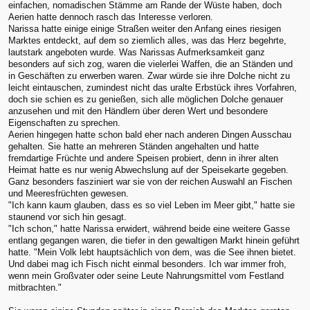
einfachen, nomadischen Stämme am Rande der Wüste haben, doch
Aerien hatte dennoch rasch das Interesse verloren.
Narissa hatte einige einige Straßen weiter den Anfang eines riesigen
Marktes entdeckt, auf dem so ziemlich alles, was das Herz begehrte,
lautstark angeboten wurde. Was Narissas Aufmerksamkeit ganz
besonders auf sich zog, waren die vielerlei Waffen, die an Ständen und
in Geschäften zu erwerben waren. Zwar würde sie ihre Dolche nicht zu
leicht eintauschen, zumindest nicht das uralte Erbstück ihres Vorfahren,
doch sie schien es zu genießen, sich alle möglichen Dolche genauer
anzusehen und mit den Händlern über deren Wert und besondere
Eigenschaften zu sprechen.
Aerien hingegen hatte schon bald eher nach anderen Dingen Ausschau
gehalten. Sie hatte an mehreren Ständen angehalten und hatte
fremdartige Früchte und andere Speisen probiert, denn in ihrer alten
Heimat hatte es nur wenig Abwechslung auf der Speisekarte gegeben.
Ganz besonders fasziniert war sie von der reichen Auswahl an Fischen
und Meeresfrüchten gewesen.
"Ich kann kaum glauben, dass es so viel Leben im Meer gibt," hatte sie
staunend vor sich hin gesagt.
"Ich schon," hatte Narissa erwidert, während beide eine weitere Gasse
entlang gegangen waren, die tiefer in den gewaltigen Markt hinein geführt
hatte. "Mein Volk lebt hauptsächlich von dem, was die See ihnen bietet.
Und dabei mag ich Fisch nicht einmal besonders. Ich war immer froh,
wenn mein Großvater oder seine Leute Nahrungsmittel vom Festland
mitbrachten."