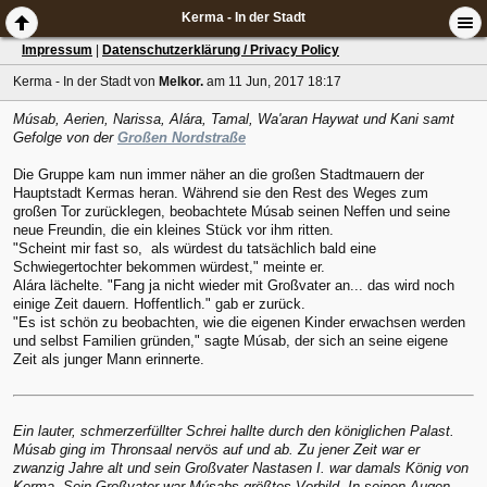
Kerma - In der Stadt
Impressum
|
Datenschutzerklärung / Privacy Policy
Kerma - In der Stadt
von
Melkor.
am 11 Jun, 2017 18:17
Músab, Aerien, Narissa, Alára, Tamal, Wa'aran Haywat und Kani samt
Gefolge von der
Großen Nordstraße
Die Gruppe kam nun immer näher an die großen Stadtmauern der
Hauptstadt Kermas heran. Während sie den Rest des Weges zum
großen Tor zurücklegen, beobachtete Músab seinen Neffen und seine
neue Freundin, die ein kleines Stück vor ihm ritten.
"Scheint mir fast so, als würdest du tatsächlich bald eine
Schwiegertochter bekommen würdest," meinte er.
Alára lächelte. "Fang ja nicht wieder mit Großvater an... das wird noch
einige Zeit dauern. Hoffentlich." gab er zurück.
"Es ist schön zu beobachten, wie die eigenen Kinder erwachsen werden
und selbst Familien gründen," sagte Músab, der sich an seine eigene
Zeit als junger Mann erinnerte.
Ein lauter, schmerzerfüllter Schrei hallte durch den königlichen Palast.
Músab ging im Thronsaal nervös auf und ab. Zu jener Zeit war er
zwanzig Jahre alt und sein Großvater Nastasen I. war damals König von
Kerma. Sein Großvater war Músabs größtes Vorbild. In seinen Augen