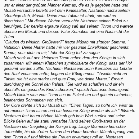
war er einer der größten Männer Kermas, die es je gegeben hatte und
Músab versuchte bereits seit dem Kindesalter, Nastasen nachzueifern.
"Beruhige dich, Músab. Deine Frau Tabira ist stark; sie wird es
überstehen." Mit diesen Worten versuchte Nastasen seinen Enkel zu
beruhigen. Der bereits ergraute König saß auf seinem Thron und wartete
ebenso wie Músab und dessen Vater Kernabes auf eine Nachricht der
Zofen.
"Glaubst du wirklich, Großvater?" fragte Músab mit zittriger Stimme. "
Natürlich. Deine Mutter hatte mir vier gesunde Enkelkinder geschenkt.
Komm, setz dich zu mir," fuhr der Köng fort zu sagen.
Músab sank auf den kleineren Thron neben dem des Königs in sich
zusammen. Mit einem Klatschen symbolisierte der König, dass der Hof
geräumt werden sollte. Nachdem Nastasens Sohn Kernabes als Letzter
den Saal verlassen hatte, begann der König erneut. "Zweifle nicht an
Tabira, sie ist eine starke und gute Frau, wie deine Mutter." Erneut
durchdrang ein Schrei den Palast. "Sie wird es schaffen und dir ein
ebenfalls ein gesundes Kind schenken," sprach Nastasen beruhigend.
Músab blickte sich vom Thron aus im Palast um und gab ein einfaches,
bejahendes Schnauben von sich.
Der Qore drehte sich zu Músab um. "Eines Tages, so hoffe ich, wirst du
auf meinen Thron sitzen und ein besserer König werden als ich." flüsterte
Nastasen fast kaum hörbar. Músab gab kein Wort zurück und seine
Blicke fielen auf die stark vernarbte Hand seines Großvaters an der
Nastasen den Siegelring der Könige trug. Einige Momente herrschte
Totenstille, bis die Zofen Tabiras den Raum betraten. Músab sprang vom
dem Thron auf und blickte die Frauen erwartungsvoll an. Nastasen