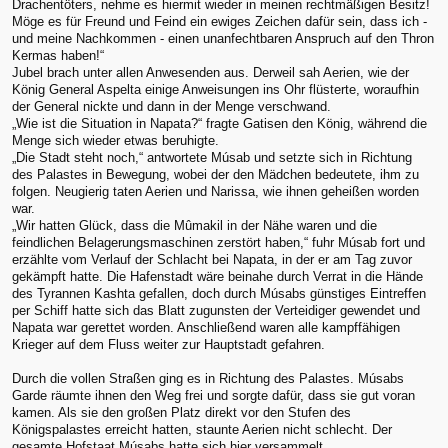
Drachentöters, nehme es hiermit wieder in meinen rechtmäßigen Besitz!
Möge es für Freund und Feind ein ewiges Zeichen dafür sein, dass ich -
und meine Nachkommen - einen unanfechtbaren Anspruch auf den Thron
Kermas haben!“
Jubel brach unter allen Anwesenden aus. Derweil sah Aerien, wie der
König General Aspelta einige Anweisungen ins Ohr flüsterte, woraufhin
der General nickte und dann in der Menge verschwand.
„Wie ist die Situation in Napata?“ fragte Gatisen den König, während die
Menge sich wieder etwas beruhigte.
„Die Stadt steht noch,“ antwortete Músab und setzte sich in Richtung
des Palastes in Bewegung, wobei der den Mädchen bedeutete, ihm zu
folgen. Neugierig taten Aerien und Narissa, wie ihnen geheißen worden
war.
„Wir hatten Glück, dass die Mûmakil in der Nähe waren und die
feindlichen Belagerungsmaschinen zerstört haben,“ fuhr Músab fort und
erzählte vom Verlauf der Schlacht bei Napata, in der er am Tag zuvor
gekämpft hatte. Die Hafenstadt wäre beinahe durch Verrat in die Hände
des Tyrannen Kashta gefallen, doch durch Músabs günstiges Eintreffen
per Schiff hatte sich das Blatt zugunsten der Verteidiger gewendet und
Napata war gerettet worden. Anschließend waren alle kampffähigen
Krieger auf dem Fluss weiter zur Hauptstadt gefahren.
Durch die vollen Straßen ging es in Richtung des Palastes. Músabs
Garde räumte ihnen den Weg frei und sorgte dafür, dass sie gut voran
kamen. Als sie den großen Platz direkt vor den Stufen des
Königspalastes erreicht hatten, staunte Aerien nicht schlecht. Der
gesamte Hofstaat Músabs hatte sich hier versammelt.