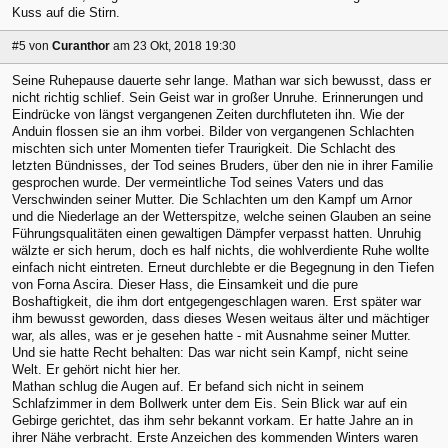
Kuss auf die Stirn.
#5
von
Curanthor
am 23 Okt, 2018 19:30
Seine Ruhepause dauerte sehr lange. Mathan war sich bewusst, dass er
nicht richtig schlief. Sein Geist war in großer Unruhe. Erinnerungen und
Eindrücke von längst vergangenen Zeiten durchfluteten ihn. Wie der
Anduin flossen sie an ihm vorbei. Bilder von vergangenen Schlachten
mischten sich unter Momenten tiefer Traurigkeit. Die Schlacht des
letzten Bündnisses, der Tod seines Bruders, über den nie in ihrer Familie
gesprochen wurde. Der vermeintliche Tod seines Vaters und das
Verschwinden seiner Mutter. Die Schlachten um den Kampf um Arnor
und die Niederlage an der Wetterspitze, welche seinen Glauben an seine
Führungsqualitäten einen gewaltigen Dämpfer verpasst hatten. Unruhig
wälzte er sich herum, doch es half nichts, die wohlverdiente Ruhe wollte
einfach nicht eintreten. Erneut durchlebte er die Begegnung in den Tiefen
von Forna Ascira. Dieser Hass, die Einsamkeit und die pure
Boshaftigkeit, die ihm dort entgegengeschlagen waren. Erst später war
ihm bewusst geworden, dass dieses Wesen weitaus älter und mächtiger
war, als alles, was er je gesehen hatte - mit Ausnahme seiner Mutter.
Und sie hatte Recht behalten: Das war nicht sein Kampf, nicht seine
Welt. Er gehört nicht hier her.
Mathan schlug die Augen auf. Er befand sich nicht in seinem
Schlafzimmer in dem Bollwerk unter dem Eis. Sein Blick war auf ein
Gebirge gerichtet, das ihm sehr bekannt vorkam. Er hatte Jahre an in
ihrer Nähe verbracht. Erste Anzeichen des kommenden Winters waren