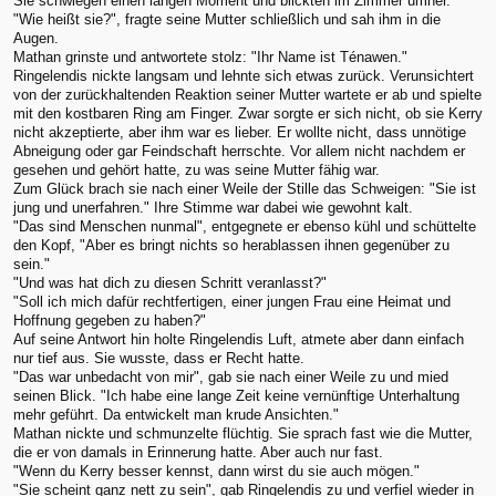
Sie schwiegen einen langen Moment und blickten im Zimmer umher.
"Wie heißt sie?", fragte seine Mutter schließlich und sah ihm in die
Augen.
Mathan grinste und antwortete stolz: "Ihr Name ist Ténawen."
Ringelendis nickte langsam und lehnte sich etwas zurück. Verunsichtert
von der zurückhaltenden Reaktion seiner Mutter wartete er ab und spielte
mit den kostbaren Ring am Finger. Zwar sorgte er sich nicht, ob sie Kerry
nicht akzeptierte, aber ihm war es lieber. Er wollte nicht, dass unnötige
Abneigung oder gar Feindschaft herrschte. Vor allem nicht nachdem er
gesehen und gehört hatte, zu was seine Mutter fähig war.
Zum Glück brach sie nach einer Weile der Stille das Schweigen: "Sie ist
jung und unerfahren." Ihre Stimme war dabei wie gewohnt kalt.
"Das sind Menschen nunmal", entgegnete er ebenso kühl und schüttelte
den Kopf, "Aber es bringt nichts so herablassen ihnen gegenüber zu
sein."
"Und was hat dich zu diesen Schritt veranlasst?"
"Soll ich mich dafür rechtfertigen, einer jungen Frau eine Heimat und
Hoffnung gegeben zu haben?"
Auf seine Antwort hin holte Ringelendis Luft, atmete aber dann einfach
nur tief aus. Sie wusste, dass er Recht hatte.
"Das war unbedacht von mir", gab sie nach einer Weile zu und mied
seinen Blick. "Ich habe eine lange Zeit keine vernünftige Unterhaltung
mehr geführt. Da entwickelt man krude Ansichten."
Mathan nickte und schmunzelte flüchtig. Sie sprach fast wie die Mutter,
die er von damals in Erinnerung hatte. Aber auch nur fast.
"Wenn du Kerry besser kennst, dann wirst du sie auch mögen."
"Sie scheint ganz nett zu sein", gab Ringelendis zu und verfiel wieder in