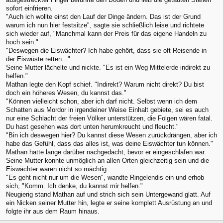
sofort einfrieren.
"Auch ich wollte einst den Lauf der Dinge ändern. Das ist der Grund
warum ich nun hier festsitze", sagte sie schließlich leise und richtete
sich wieder auf, "Manchmal kann der Preis für das eigene Handeln zu
hoch sein."
"Deswegen die Eiswächter? Ich habe gehört, dass sie oft Reisende in
der Eiswüste retten..."
Seine Mutter lächelte und nickte. "Es ist ein Weg Mittelerde indirekt zu
helfen."
Mathan legte den Kopf schief. "Indirekt? Warum nicht direkt? Du bist
doch ein höheres Wesen, du kannst das."
"Können vielleicht schon, aber ich darf nicht. Selbst wenn ich dem
Schatten aus Mordor in irgendeiner Weise Einhalt gebiete, sei es auch
nur eine Schlacht der freien Völker unterstützen, die Folgen wären fatal.
Du hast gesehen was dort unten herumkreucht und fleucht."
"Bin ich deswegen hier? Du kannst diese Wesen zurückdrängen, aber ich
habe das Gefühl, dass das alles ist, was deine Eiswächter tun können."
Mathan hatte lange darüber nachgedacht, bevor er eingeschlafen war.
Seine Mutter konnte unmöglich an allen Orten gleichzeitig sein und die
Eiswächter waren nicht so mächtig.
"Es geht nicht nur um die Wesen", wandte Ringelendis ein und erhob
sich, "Komm. Ich denke, du kannst mir helfen."
Neugierig stand Mathan auf und strich sich sein Untergewand glatt. Auf
ein Nicken seiner Mutter hin, legte er seine komplett Ausrüstung an und
folgte ihr aus dem Raum hinaus.