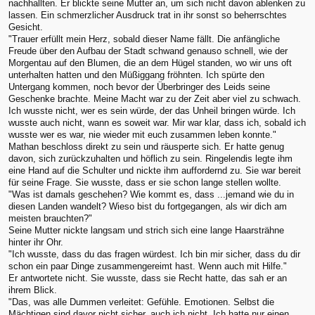
nachhallten. Er blickte seine Mutter an, um sich nicht davon ablenken zu
lassen. Ein schmerzlicher Ausdruck trat in ihr sonst so beherrschtes
Gesicht.
"Trauer erfüllt mein Herz, sobald dieser Name fällt. Die anfängliche
Freude über den Aufbau der Stadt schwand genauso schnell, wie der
Morgentau auf den Blumen, die an dem Hügel standen, wo wir uns oft
unterhalten hatten und den Müßiggang fröhnten. Ich spürte den
Untergang kommen, noch bevor der Überbringer des Leids seine
Geschenke brachte. Meine Macht war zu der Zeit aber viel zu schwach.
Ich wusste nicht, wer es sein würde, der das Unheil bringen würde. Ich
wusste auch nicht, wann es soweit war. Mir war klar, dass ich, sobald ich
wusste wer es war, nie wieder mit euch zusammen leben konnte."
Mathan beschloss direkt zu sein und räusperte sich. Er hatte genug
davon, sich zurückzuhalten und höflich zu sein. Ringelendis legte ihm
eine Hand auf die Schulter und nickte ihm auffordernd zu. Sie war bereit
für seine Frage. Sie wusste, dass er sie schon lange stellen wollte.
"Was ist damals geschehen? Wie kommt es, dass ...jemand wie du in
diesen Landen wandelt? Wieso bist du fortgegangen, als wir dich am
meisten brauchten?"
Seine Mutter nickte langsam und strich sich eine lange Haarsträhne
hinter ihr Ohr.
"Ich wusste, dass du das fragen würdest. Ich bin mir sicher, dass du dir
schon ein paar Dinge zusammengereimt hast. Wenn auch mit Hilfe."
Er antwortete nicht. Sie wusste, dass sie Recht hatte, das sah er an
ihrem Blick.
"Das, was alle Dummen verleitet: Gefühle. Emotionen. Selbst die
Mächtigen sind davor nicht sicher, auch ich nicht. Ich hatte nur einen