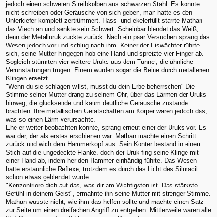
jedoch einen schweren Streibkolben aus schwarzen Stahl. Es konnte
nicht schreiben oder Geräusche von sich geben, man hatte es den
Unterkiefer komplett zertrümmert. Hass- und ekelerfüllt starrte Mathan
das Viech an und senkte sein Schwert. Scheinbar blendet das Weiß,
denn der Metalluruk zuckte zurück. Nach ein paar Versuchen sprang das
Wesen jedoch vor und schlug nach ihm. Keiner der Eiswächter rührte
sich, seine Mutter hingegen hob eine Hand und spreizte vier Finger ab.
Sogleich stürmten vier weitere Uruks aus dem Tunnel, die ähnliche
Verunstaltungen trugen. Einem wurden sogar die Beine durch metallenen
Klingen ersetzt.
"Wenn du sie schlagen willst, musst du dein Erbe beherrschen" Die
Stimme seiner Mutter drang zu seinem Ohr, über das Lärmen der Uruks
hinweg, die glucksende und kaum deutliche Geräusche zustande
brachten. Ihre metallischen Gerätschaften am Körper waren jedoch das,
was so einen Lärm verursachte.
Ehe er weiter beobachten konnte, sprang erneut einer der Uruks vor. Es
war der, der als erstes erschienen war. Mathan machte einen Schritt
zurück und wich dem Hammerkopf aus. Sein Konter bestand in einem
Stich auf die ungedeckte Flanke, doch der Uruk fing seine Klinge mit
einer Hand ab, indem her den Hammer einhändig führte. Das Wesen
hatte erstaunliche Reflexe, trotzdem es durch das Licht des Silmacil
schon etwas geblendet wurde.
"Konzentriere dich auf das, was dir am Wichtigsten ist. Das stärkste
Gefühl in deinem Geist", ermahnte ihn seine Mutter mit strenger Stimme.
Mathan wusste nicht, wie ihm das helfen sollte und machte einen Satz
zur Seite um einen dreifachen Angriff zu entgehen. Mittlerweile waren alle