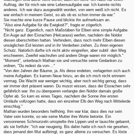
Auftrag, der für mich wie eine Lebensaufgabe war. Ich kannte nichts
anderes. Ich war dazu ausgewählt worden, von wem weiß ich nicht. Es
war einfach in meinem Geist, so als ob es schon immer da war."
Sie machte eine kurze Pause und blickte ihn aufmerksam an.
"Also eine Aufgabe für die Ewigkeit?", fragte er zögerlich.
"Nicht ganz. Eigentlich, nach Maßstäben für Elben eine simple Aufgabe.
Ein Auge auf den Eisrachen (Helcaraxe) werfen, nachdem die Noldor
diesen überschritten hatten. Verhindern, dass noch mehr Elben diesen
unsäglichen Eid leisten und in ihr Verderben ziehen. Zu ihren eigenen
Schutz. Natürlich dürfte ich nicht aktiv eingreifen, aber subtil den Weg
erschweren, Zweifel wachrufen und andere Dinge waren mir möglich."
"Moment", unterbrach Mathan sie und versuchte seine Gedanken zu
ordnen, "Du redest da von-..."
"Von den Jahren der Bäume, ja. Als diese endeten, verlagerten sich auch
meine Aufgaben. Es kamen Neue hinzu, an die ich mich nicht erinnern
vermag. Die Wacht war weniger wichtig, aber noch wichtig genug, dass
wir immer dort präsent waren. Du musst wissen, dass der Eisrachen sehr
gefährlich war. Ihn zu überqueren verlangte den Noldor damals große
Opfer ab. So kam es eines Tages, nachdem die Sonne ihre ersten
Umläufe vollzogen hatte, dass ein einzelner Elb den Weg nach Mittelerde
einschlug."
Mathan wurden besonders hellhörig. Ihm war klar, dass dies nur sein
Vater sein konnte, so wie seine Mutter ihre Worte betonte. Ein
versonnenes Schmunzeln umspielte ihre Lippen und er lauschte gebannt,
als sie fortfuhr: "Ich war neugierig. Bis dahin hatte ich noch nie gesehen,
dass jemand den Mut aufbringt, es ganz alleine zu versuchen. Es löste