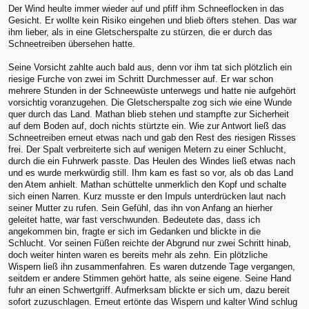
Der Wind heulte immer wieder auf und pfiff ihm Schneeflocken in das
Gesicht. Er wollte kein Risiko eingehen und blieb öfters stehen. Das war
ihm lieber, als in eine Gletscherspalte zu stürzen, die er durch das
Schneetreiben übersehen hatte.
Seine Vorsicht zahlte auch bald aus, denn vor ihm tat sich plötzlich ein
riesige Furche von zwei im Schritt Durchmesser auf. Er war schon
mehrere Stunden in der Schneewüste unterwegs und hatte nie aufgehört
vorsichtig voranzugehen. Die Gletscherspalte zog sich wie eine Wunde
quer durch das Land. Mathan blieb stehen und stampfte zur Sicherheit
auf dem Boden auf, doch nichts stürtzte ein. Wie zur Antwort ließ das
Schneetreiben erneut etwas nach und gab den Rest des riesigen Risses
frei. Der Spalt verbreiterte sich auf wenigen Metern zu einer Schlucht,
durch die ein Fuhrwerk passte. Das Heulen des Windes ließ etwas nach
und es wurde merkwürdig still. Ihm kam es fast so vor, als ob das Land
den Atem anhielt. Mathan schüttelte unmerklich den Kopf und schalte
sich einen Narren. Kurz musste er den Impuls unterdrücken laut nach
seiner Mutter zu rufen. Sein Gefühl, das ihn von Anfang an hierher
geleitet hatte, war fast verschwunden. Bedeutete das, dass ich
angekommen bin, fragte er sich im Gedanken und blickte in die
Schlucht. Vor seinen Füßen reichte der Abgrund nur zwei Schritt hinab,
doch weiter hinten waren es bereits mehr als zehn. Ein plötzliche
Wispern ließ ihn zusammenfahren. Es waren dutzende Tage vergangen,
seitdem er andere Stimmen gehört hatte, als seine eigene. Seine Hand
fuhr an einen Schwertgriff. Aufmerksam blickte er sich um, dazu bereit
sofort zuzuschlagen. Erneut ertönte das Wispern und kalter Wind schlug