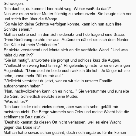
Schweigen.
"Ich dachte, du kommst hier nicht weg. Woher weiß du das?"
Nun war es an seiner Mutter flüchtig zu schmunzeln. Sie beugte sich vor
und strich ihm über die Wange.
"So wie ich deine Schritte verfolgen konnte, kann ich nun auch ihre
Schritte sehen."
Mathan setzte sich in den Schneidersitz und hob fragend eine Braue.
"Eine Berührung reichte mir aus. Außerdem nähert sie sich dem Norden.
Die Kälte ist mein Verbündeter."
Er nickte verstehend und lehnte sich an die vertäfelte Wand. "Und was
hälst du von ihr?"
"Sie ist mutig", antwortete sie prompt und schloss kurz die Augen,
"Vielleicht ein wenig leichtsinnig." Ringelendis grinste für einen winzigen
Augenblick. "Darin seid ihr beide euch wirklich ähnlich. Je länger ich sie
sehe, umso mehr fällt es mir auf."
"Vielleicht verstehst du jetzt, warum wir sie in unserer Familie
aufgenommen haben."
"Nun, nachvollziehen kann ich es nicht..." Sie verstummte und runzelte
die Stirn. Schließlich seufzte seine Mutter.
"Was ist los?"
"Ich kann leider nicht vieles sehen, aber was ich sehe, gefällt mir
meistens nicht. Die Berge wimmeln von Orks und meine Wacht hält die
schlimmste Brut zurück."
"Deshalb kannst du diesen Ort nicht verlassen, weil es eine Wacht
gegen das Böse ist?"
Mathan hatte sowas schon geahnt, doch noch ergab es für ihn keinen