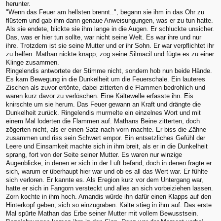
herunter.
"Wenn das Feuer am hellsten brennt..", begann sie ihm in das Ohr zu
flüstern und gab ihm dann genaue Anweisungungen, was er zu tun hatte.
Als sie endete, blickte sie ihm lange in die Augen. Er schluckte unsicher.
Das, was er hier tun sollte, war nicht seine Welt. Es war ihre und nur
ihre. Trotzdem ist sie seine Mutter und er ihr Sohn. Er war verpflichtet ihr
zu helfen. Mathan nickte knapp, zog seine Silmacil und fügte es zu einer
Klinge zusammen.
Ringelendis antwortete der Stimme nicht, sondern hob nun beide Hände.
Es kam Bewegung in die Dunkelheit um die Feuerschale. Ein lauteres
Zischen als zuvor ertönte, dabei zitterten die Flammen bedrohlich und
waren kurz davor zu verlöschen. Eine Kältewelle erfasste ihn. Eis
knirschte um sie herum. Das Feuer gewann an Kraft und drängte die
Dunkelheit zurück. Ringelendis murmelte ein einzelnes Wort und mit
einem Mal loderten die Flammen auf. Mathans Beine zitterten, doch
zögerten nicht, als er einen Satz nach vorn machte. Er biss die Zähne
zusammen und riss sein Schwert empor. Ein entsetzliches Gefühl der
Leere und Einsamkeit machte sich in ihm breit, als er in die Dunkelheit
sprang, fort von der Seite seiner Mutter. Es waren nur winzige
Augenblicke, in denen er sich in der Luft befand, doch in denen fragte er
sich, warum er überhaupt hier war und ob es all das Wert war. Er fühlte
sich verloren. Er kannte es. Als Eregion kurz vor dem Untergang war,
hatte er sich in Fangorn versteckt und alles an sich vorbeiziehen lassen.
Zorn kochte in ihm hoch. Amandis würde ihn dafür einen Klapps auf den
Hinterkopf geben, sich so einzugraben. Kälte stieg in ihm auf. Das erste
Mal spürte Mathan das Erbe seiner Mutter mit vollem Bewusstsein.