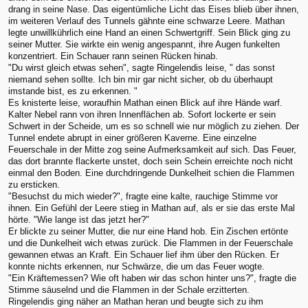
drang in seine Nase. Das eigentümliche Licht das Eises blieb über ihnen,
im weiteren Verlauf des Tunnels gähnte eine schwarze Leere. Mathan
legte unwillkührlich eine Hand an einen Schwertgriff. Sein Blick ging zu
seiner Mutter. Sie wirkte ein wenig angespannt, ihre Augen funkelten
konzentriert. Ein Schauer rann seinen Rücken hinab.
"Du wirst gleich etwas sehen", sagte Ringelendis leise, " das sonst
niemand sehen sollte. Ich bin mir gar nicht sicher, ob du überhaupt
imstande bist, es zu erkennen. "
Es knisterte leise, woraufhin Mathan einen Blick auf ihre Hände warf.
Kalter Nebel rann von ihren Innenflächen ab. Sofort lockerte er sein
Schwert in der Scheide, um es so schnell wie nur möglich zu ziehen. Der
Tunnel endete abrupt in einer größeren Kaverne. Eine einzelne
Feuerschale in der Mitte zog seine Aufmerksamkeit auf sich. Das Feuer,
das dort brannte flackerte unstet, doch sein Schein erreichte noch nicht
einmal den Boden. Eine durchdringende Dunkelheit schien die Flammen
zu ersticken.
"Besuchst du mich wieder?", fragte eine kalte, rauchige Stimme vor
ihnen. Ein Gefühl der Leere stieg in Mathan auf, als er sie das erste Mal
hörte. "Wie lange ist das jetzt her?"
Er blickte zu seiner Mutter, die nur eine Hand hob. Ein Zischen ertönte
und die Dunkelheit wich etwas zurück. Die Flammen in der Feuerschale
gewannen etwas an Kraft. Ein Schauer lief ihm über den Rücken. Er
konnte nichts erkennen, nur Schwärze, die um das Feuer wogte.
"Ein Kräftemessen? Wie oft haben wir das schon hinter uns?", fragte die
Stimme säuselnd und die Flammen in der Schale erzitterten.
Ringelendis ging näher an Mathan heran und beugte sich zu ihm