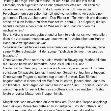
"Eine gute Frage. Wie du merkst, ist die Kälte und das Eis mein
Element, doch eigentlich ist es nur gefrorenes Wasser. Ich kann dir
sagen, wer sich gerade durch die Eiswüste kämpft, wer in der
Forodhwaith um sein Leben kämpft und wer schlitternd versucht einen
gefrorenen Fluss zu überqueren. Das Eis ist ein Teil von mir und dadurch
stehe ich auch indirekt zu dem Wasser im Kontakt. Die Saphire, die ich
benutze bergen einen Anteil an Wasser in sich, natürlich von mir
nachgeholfen."
Ihre Erklärung war weit gefasst und er konnte sich nur schwer vorstellen,
dass sie zu sowas imstande war, auch wenn ihr Auftauchen am Hohen
Pass äußerst spektakulär war.
Scheinbar bemerkte sie seine zusammengezogene Augenbrauen, denn
seine Mutter schnalzte mit der Zunge. "Zieh dein Schwert, du wirst es
brauchen."
Ohne weitere Worte setzte sie sich wieder in Bewegung. Mathan blickte
die Treppe herab und bemerkte, dass es durch Fels- und
Gesteinsschichten ging. Es wurde auch wärmer, was gar nicht zu dem
sonstigen Ort passte. Ein leicht modriger Geruch schlug ihm entgegen.
Ohne weitere Fragen zu stellen zog er sein Schwert. Das Silmacil
begann sofort in einem hellem Weiß zu leuchten, jedoch ohne, dass es
ihn blendete. Jetzt ergab der Name für ihn auch Sinn. Er grinste, denn es
war so typisch für seine Eltern es so offensichtlich zu machen. Hastig
folgte er seiner Mutter den Treppen hinab.
Ringelendis war inzwischen äußerst flink am Ende des Treppe angelangt.
Nach einigen Momenten hatte er zu ihr aufgeholt. Vor ihm öffnete sich
ein schummriger Raum, der wie eine Versammlungshalle wirkte.