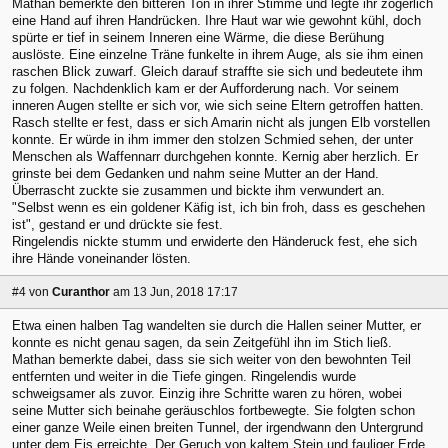
Mathan bemerkte den bitteren Ton in ihrer Stimme und legte ihr zögerlich
eine Hand auf ihren Handrücken. Ihre Haut war wie gewohnt kühl, doch
spürte er tief in seinem Inneren eine Wärme, die diese Berühung
auslöste. Eine einzelne Träne funkelte in ihrem Auge, als sie ihm einen
raschen Blick zuwarf. Gleich darauf straffte sie sich und bedeutete ihm
zu folgen. Nachdenklich kam er der Aufforderung nach. Vor seinem
inneren Augen stellte er sich vor, wie sich seine Eltern getroffen hatten.
Rasch stellte er fest, dass er sich Amarin nicht als jungen Elb vorstellen
konnte. Er würde in ihm immer den stolzen Schmied sehen, der unter
Menschen als Waffennarr durchgehen konnte. Kernig aber herzlich. Er
grinste bei dem Gedanken und nahm seine Mutter an der Hand.
Überrascht zuckte sie zusammen und bickte ihm verwundert an.
"Selbst wenn es ein goldener Käfig ist, ich bin froh, dass es geschehen
ist", gestand er und drückte sie fest.
Ringelendis nickte stumm und erwiderte den Händeruck fest, ehe sich
ihre Hände voneinander lösten.
#4
von
Curanthor
am 13 Jun, 2018 17:17
Etwa einen halben Tag wandelten sie durch die Hallen seiner Mutter, er
konnte es nicht genau sagen, da sein Zeitgefühl ihn im Stich ließ.
Mathan bemerkte dabei, dass sie sich weiter von den bewohnten Teil
entfernten und weiter in die Tiefe gingen. Ringelendis wurde
schweigsamer als zuvor. Einzig ihre Schritte waren zu hören, wobei
seine Mutter sich beinahe geräuschlos fortbewegte. Sie folgten schon
einer ganze Weile einen breiten Tunnel, der irgendwann den Untergrund
unter dem Eis erreichte. Der Geruch von kaltem Stein und fauliger Erde