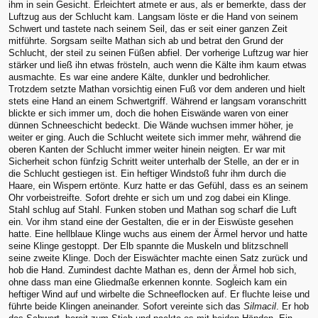
ihm in sein Gesicht. Erleichtert atmete er aus, als er bemerkte, dass der
Luftzug aus der Schlucht kam. Langsam löste er die Hand von seinem
Schwert und tastete nach seinem Seil, das er seit einer ganzen Zeit
mitführte. Sorgsam seilte Mathan sich ab und betrat den Grund der
Schlucht, der steil zu seinen Füßen abfiel. Der vorherige Luftzug war hier
stärker und ließ ihn etwas frösteln, auch wenn die Kälte ihm kaum etwas
ausmachte. Es war eine andere Kälte, dunkler und bedrohlicher.
Trotzdem setzte Mathan vorsichtig einen Fuß vor dem anderen und hielt
stets eine Hand an einem Schwertgriff. Während er langsam voranschritt
blickte er sich immer um, doch die hohen Eiswände waren von einer
dünnen Schneeschicht bedeckt. Die Wände wuchsen immer höher, je
weiter er ging. Auch die Schlucht weitete sich immer mehr, während die
oberen Kanten der Schlucht immer weiter hinein neigten. Er war mit
Sicherheit schon fünfzig Schritt weiter unterhalb der Stelle, an der er in
die Schlucht gestiegen ist. Ein heftiger Windstoß fuhr ihm durch die
Haare, ein Wispern ertönte. Kurz hatte er das Gefühl, dass es an seinem
Ohr vorbeistreifte. Sofort drehte er sich um und zog dabei ein Klinge.
Stahl schlug auf Stahl. Funken stoben und Mathan sog scharf die Luft
ein. Vor ihm stand eine der Gestalten, die er in der Eiswüste gesehen
hatte. Eine hellblaue Klinge wuchs aus einem der Ärmel hervor und hatte
seine Klinge gestoppt. Der Elb spannte die Muskeln und blitzschnell
seine zweite Klinge. Doch der Eiswächter machte einen Satz zurück und
hob die Hand. Zumindest dachte Mathan es, denn der Ärmel hob sich,
ohne dass man eine Gliedmaße erkennen konnte. Sogleich kam ein
heftiger Wind auf und wirbelte die Schneeflocken auf. Er fluchte leise und
führte beide Klingen aneinander. Sofort vereinte sich das
Silmacil
. Er hob