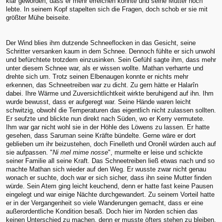
klar geworden, dass er mehr erreichen konnte und seine Mutter noch
lebte. In seinem Kopf stapelten sich die Fragen, doch schob er sie mit
größter Mühe beiseite.
Der Wind blies ihm dutzende Schneeflocken in das Gesicht, seine
Schritter versanken kaum in dem Schnee. Dennoch fühlte er sich unwohl
und befürchtete trotzdem einzusinken. Sein Gefühl sagte ihm, dass mehr
unter diesem Schnee war, als er wissen wollte. Mathan verharrte und
drehte sich um. Trotz seinen Elbenaugen konnte er nichts mehr
erkennen, das Schneetreiben war zu dicht. Zu gern hätte er Halarîn
dabei. Ihre Wärme und Zuversichtlichtkeit wirkte beruhigend auf ihn. Ihm
wurde bewusst, dass er aufgeregt war. Seine Hände waren leicht
schwitzig, obwohl die Temperaturen das eigentlich nicht zulassen sollten.
Er seufzte und blickte nun direkt nach Süden, wo er Kerry vermutete.
Ihm war gar nicht wohl sie in der Höhle des Löwens zu lassen. Er hatte
gesehen, dass Saruman seine Kräfte bündelte. Gerne wäre er dort
geblieben um ihr beizustehen, doch Finelleth und Oronêl würden auch auf
sie aufpassen. "
Ni mel mime nosse
", murmelte er leise und schickte
seiner Familie all seine Kraft. Das Schneetreiben ließ etwas nach und so
machte Mathan sich wieder auf den Weg. Er wusste zwar nicht genau
wonach er suchte, doch war er sich sicher, dass ihn seine Mutter finden
würde. Sein Atem ging leicht keuchend, denn er hatte fast keine Pausen
eingelegt und war einige Nächte durchgewandert. Zu seinem Vorteil hatte
er in der Vergangenheit so viele Wanderungen gemacht, dass er eine
außerordentliche Kondition besaß. Doch hier im Norden schien das
keinen Unterschied zu machen, denn er musste öfters stehen zu bleiben.