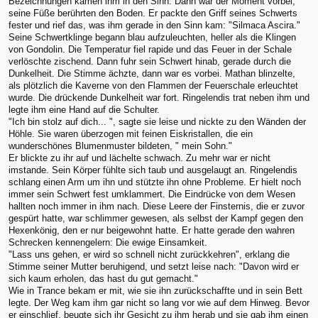
Bezeichnungen kamen ihm in den Sinn. Dann war der Moment vorbei,
seine Füße berührten den Boden. Er packte den Griff seines Schwerts
fester und rief das, was ihm gerade in den Sinn kam: "Silmaca Ascira."
Seine Schwertklinge begann blau aufzuleuchten, heller als die Klingen
von Gondolin. Die Temperatur fiel rapide und das Feuer in der Schale
verlöschte zischend. Dann fuhr sein Schwert hinab, gerade durch die
Dunkelheit. Die Stimme ächzte, dann war es vorbei. Mathan blinzelte,
als plötzlich die Kaverne von den Flammen der Feuerschale erleuchtet
wurde. Die drückende Dunkelheit war fort. Ringelendis trat neben ihm und
legte ihm eine Hand auf die Schulter.
"Ich bin stolz auf dich... ", sagte sie leise und nickte zu den Wänden der
Höhle. Sie waren überzogen mit feinen Eiskristallen, die ein
wunderschönes Blumenmuster bildeten, " mein Sohn."
Er blickte zu ihr auf und lächelte schwach. Zu mehr war er nicht
imstande. Sein Körper fühlte sich taub und ausgelaugt an. Ringelendis
schlang einen Arm um ihn und stützte ihn ohne Probleme. Er hielt noch
immer sein Schwert fest umklammert. Die Eindrücke von dem Wesen
hallten noch immer in ihm nach. Diese Leere der Finsternis, die er zuvor
gespürt hatte, war schlimmer gewesen, als selbst der Kampf gegen den
Hexenkönig, den er nur beigewohnt hatte. Er hatte gerade den wahren
Schrecken kennengelern: Die ewige Einsamkeit.
"Lass uns gehen, er wird so schnell nicht zurückkehren", erklang die
Stimme seiner Mutter beruhigend, und setzt leise nach: "Davon wird er
sich kaum erholen, das hast du gut gemacht."
Wie in Trance bekam er mit, wie sie ihn zurückschaffte und in sein Bett
legte. Der Weg kam ihm gar nicht so lang vor wie auf dem Hinweg. Bevor
er einschlief, beugte sich ihr Gesicht zu ihm herab und sie gab ihm einen