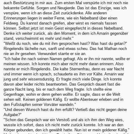
auch Bestürtzung in mir aus. Zum ersten Mal verspürte ich mir noch nie
bekannte Gefühle. Sorgen und Neugierde. Das ist das Einzige, was ich
verspüre, wenn ich an diese Zeit zurückdenke. Alle anderen
Erinnerungen liegen in weiter Ferne, wie ein Nebelband über einen
Feldweg. Du kannst danach greifen, aber wirst es niemals fassen
können. Selbst jetzt ist mein Geist eingepfercht in dieses Nebelband.
Denke ich weiter zurück, als den Moment, in dem ich Amarin gegenüber
stand, verschwimmt es mehr und mehr."
"Weißt du noch, wie du mit ihm gesprochen hast? Was hast du getan?"
Ringelendis lächelte nun, sanft und etwas scheu. Das hat Mathan noch
nie an ihr gesehen. Verwundert starrte er sie an.
"Ich habe ihn nach seinen Namen gefragt. Als er ihn mir nannte, wollte er
meinen wissen. Ich konnte mich aber nicht mehr daran erinnern. Also
nannte er mich Ringelendis. Die kalte Sternenfrau, denn es war Nacht
und immer wenn ich sprach, schauderte es ihm vor Kälte. Amarin war
jung und sehr wissensdurstig. Er fragte mich viele Dinge. Ich konnte
davon aber leider nichts beantworten. Das Gespräch dauert fast die
ganze Nacht lang, bis er nach dem Weg fragte. Ich stellte eine
Gegenfrage, wohin er denn gehen wollte. Er sagte, dass er die Welt
sehen will. Keinen goldenen Käfig. Er wollte Abenteuer erleben und in
den Fußstapfen seiner Vorväter wandeln."
"Und diesen Wunsch hast du ihm erfüllt? Vertieß das nicht gegen deine
Aufgabe?"
"Schon das Gespräch war ein Verstoß und als ich ihm den Weg wies,
wusste ich sofort, dass ich nicht mehr zurück konnte. Ich war an den
Körper gebunden, den ich gewählt hatte. Nun ist er mein goldener Käfig."