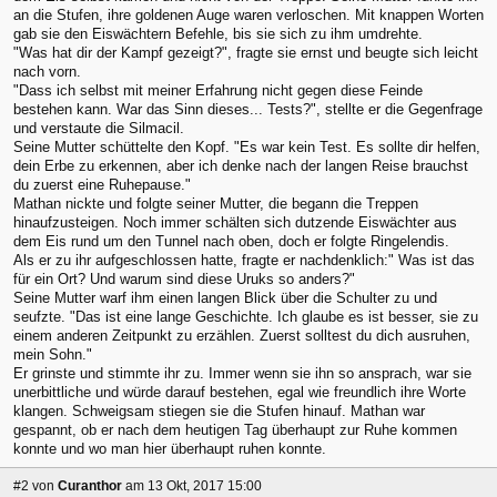
an die Stufen, ihre goldenen Auge waren verloschen. Mit knappen Worten
gab sie den Eiswächtern Befehle, bis sie sich zu ihm umdrehte.
"Was hat dir der Kampf gezeigt?", fragte sie ernst und beugte sich leicht
nach vorn.
"Dass ich selbst mit meiner Erfahrung nicht gegen diese Feinde
bestehen kann. War das Sinn dieses... Tests?", stellte er die Gegenfrage
und verstaute die Silmacil.
Seine Mutter schüttelte den Kopf. "Es war kein Test. Es sollte dir helfen,
dein Erbe zu erkennen, aber ich denke nach der langen Reise brauchst
du zuerst eine Ruhepause."
Mathan nickte und folgte seiner Mutter, die begann die Treppen
hinaufzusteigen. Noch immer schälten sich dutzende Eiswächter aus
dem Eis rund um den Tunnel nach oben, doch er folgte Ringelendis.
Als er zu ihr aufgeschlossen hatte, fragte er nachdenklich:" Was ist das
für ein Ort? Und warum sind diese Uruks so anders?"
Seine Mutter warf ihm einen langen Blick über die Schulter zu und
seufzte. "Das ist eine lange Geschichte. Ich glaube es ist besser, sie zu
einem anderen Zeitpunkt zu erzählen. Zuerst solltest du dich ausruhen,
mein Sohn."
Er grinste und stimmte ihr zu. Immer wenn sie ihn so ansprach, war sie
unerbittliche und würde darauf bestehen, egal wie freundlich ihre Worte
klangen. Schweigsam stiegen sie die Stufen hinauf. Mathan war
gespannt, ob er nach dem heutigen Tag überhaupt zur Ruhe kommen
konnte und wo man hier überhaupt ruhen konnte.
#2
von
Curanthor
am 13 Okt, 2017 15:00