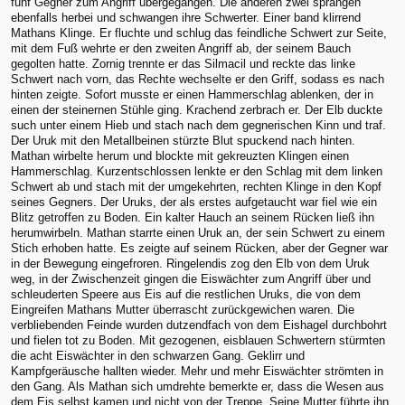
fünf Gegner zum Angriff übergegangen. Die anderen zwei sprangen
ebenfalls herbei und schwangen ihre Schwerter. Einer band klirrend
Mathans Klinge. Er fluchte und schlug das feindliche Schwert zur Seite,
mit dem Fuß wehrte er den zweiten Angriff ab, der seinem Bauch
gegolten hatte. Zornig trennte er das Silmacil und reckte das linke
Schwert nach vorn, das Rechte wechselte er den Griff, sodass es nach
hinten zeigte. Sofort musste er einen Hammerschlag ablenken, der in
einen der steinernen Stühle ging. Krachend zerbrach er. Der Elb duckte
such unter einem Hieb und stach nach dem gegnerischen Kinn und traf.
Der Uruk mit den Metallbeinen stürzte Blut spuckend nach hinten.
Mathan wirbelte herum und blockte mit gekreuzten Klingen einen
Hammerschlag. Kurzentschlossen lenkte er den Schlag mit dem linken
Schwert ab und stach mit der umgekehrten, rechten Klinge in den Kopf
seines Gegners. Der Uruks, der als erstes aufgetaucht war fiel wie ein
Blitz getroffen zu Boden. Ein kalter Hauch an seinem Rücken ließ ihn
herumwirbeln. Mathan starrte einen Uruk an, der sein Schwert zu einem
Stich erhoben hatte. Es zeigte auf seinem Rücken, aber der Gegner war
in der Bewegung eingefroren. Ringelendis zog den Elb von dem Uruk
weg, in der Zwischenzeit gingen die Eiswächter zum Angriff über und
schleuderten Speere aus Eis auf die restlichen Uruks, die von dem
Eingreifen Mathans Mutter überrascht zurückgewichen waren. Die
verbliebenden Feinde wurden dutzendfach von dem Eishagel durchbohrt
und fielen tot zu Boden. Mit gezogenen, eisblauen Schwertern stürmten
die acht Eiswächter in den schwarzen Gang. Geklirr und
Kampfgeräusche hallten wieder. Mehr und mehr Eiswächter strömten in
den Gang. Als Mathan sich umdrehte bemerkte er, dass die Wesen aus
dem Eis selbst kamen und nicht von der Treppe. Seine Mutter führte ihn