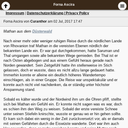
Forna Ascira
Impressum
|
Datenschutzerklärung / Privacy Policy
Forna Ascira
von
Curanthor
am 02 Jul, 2017 17:47
Mathan aus dem
Düsterwald
Nach einer mehr oder weniger ruhigen Reise durch die nördlichen Lande
von Rhovanion traf Mathan in die vereisten Ebenen nördlich der
bekannten Lande ein. Er war gut durchgekommen, hatte Saruman und
Thal umgangen sowie alle bekannten Wege gemieden. Bei Thal ist er
nach Osten abgebogen und aus einem Gefühl heraus gerade nach
Norden gewandert. Sein Zeitgefühl hatte ihn stellenweise im Stich
gelassen, doch er wusste, dass es nicht allzu lange gedauert hatte.
Immerhin konnte er alleine ein deutlich höheres Wandertempo
einschlagen, als in einer Gruppe. Die Reise war unspektakulär und er
konnte auch nicht viel nachdenken, da er ständig unter höchster
Anspannung stand.
Sobald es kälter wurde und der Nordwind ihm um die Ohren pfiff, stellte
sich bei Mathan ein Gefühl ein. Er konnte nicht sagen was es war, doch
es schien ihm den Weg zu weisen. Sobald der erste vereiste Schnee
unter seinen Stiefeln knirschte, wusste er genau wo er hin gehen sollte.
Er kam sich dabei ein wenig in der Zeit zurückversetzt vor, als er damals
mit seinen Gefährten durch die Eiswüste wanderte. Dort war ihm auch