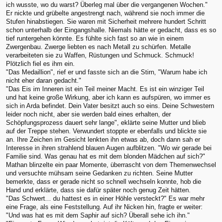
ich wusste, wo du warst? Überleg mal über die vergangenen Wochen."
Er nickte und grübelte angestrengt nach, während sie noch immer die
Stufen hinabstiegen. Sie waren mit Sicherheit mehrere hundert Schritt
schon unterhalb der Eingangshalle. Niemals hätte er gedacht, dass es so
tief runtergehen könnte. Es fühlte sich fast so an wie in einem
Zwergenbau. Zwerge liebten es nach Metall zu schürfen. Metalle
verarbeiteten sie zu Waffen, Rüstungen und Schmuck. Schmuck!
Plötzlich fiel es ihm ein.
"Das Medaillion", rief er und fasste sich an die Stirn, "Warum habe ich
nicht eher daran gedacht."
"Das Eis im Inneren ist ein Teil meiner Macht. Es ist ein winziger Teil
und hat keine große Wirkung, aber ich kann es aufspüren, wo immer es
sich in Arda befindet. Dein Vater besitzt auch so eins. Deine Schwestern
leider noch nicht, aber sie werden bald eines erhalten, der
Schöpfungsprozess dauert sehr lange", eklärte seine Mutter und blieb
auf der Treppe stehen. Verwundert stoppte er ebenfalls und blickte sie
an. Ihre Zeichen im Gesicht lenkten ihn etwas ab, doch dann sah er
Interesse in ihren strahlend blauen Augen aufblitzen. "Wo wir gerade bei
Familie sind. Was genau hat es mit dem blonden Mädchen auf sich?"
Mathan blinzelte ein paar Momente, überrascht von dem Themenwechsel
und versuchte mühsam seine Gedanken zu richten. Seine Mutter
bemerkte, dass er gerade nicht so schnell wechseln konnte, hob die
Hand und erklärte, dass sie dafür später noch genug Zeit hätten.
"Das Schwert... du hattest es in einer Höhle versteckt?" Es war mehr
eine Frage, als eine Feststellung. Auf ihr Nicken hin, fragte er weiter:
"Und was hat es mit dem Saphir auf sich? Überall sehe ich ihn."