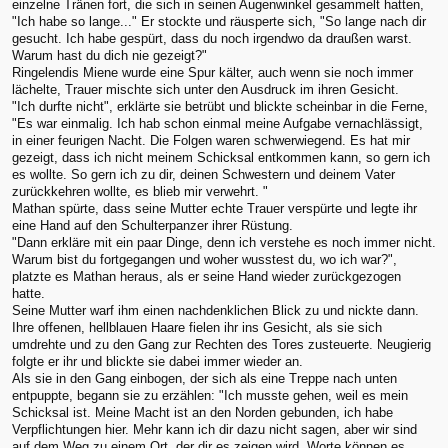
einzelne Tränen fort, die sich in seinen Augenwinkel gesammelt hatten,
"Ich habe so lange..." Er stockte und räusperte sich, "So lange nach dir
gesucht. Ich habe gespürt, dass du noch irgendwo da draußen warst.
Warum hast du dich nie gezeigt?"
Ringelendis Miene wurde eine Spur kälter, auch wenn sie noch immer
lächelte, Trauer mischte sich unter den Ausdruck im ihren Gesicht.
"Ich durfte nicht", erklärte sie betrübt und blickte scheinbar in die Ferne,
"Es war einmalig. Ich hab schon einmal meine Aufgabe vernachlässigt,
in einer feurigen Nacht. Die Folgen waren schwerwiegend. Es hat mir
gezeigt, dass ich nicht meinem Schicksal entkommen kann, so gern ich
es wollte. So gern ich zu dir, deinen Schwestern und deinem Vater
zurückkehren wollte, es blieb mir verwehrt. "
Mathan spürte, dass seine Mutter echte Trauer verspürte und legte ihr
eine Hand auf den Schulterpanzer ihrer Rüstung.
"Dann erkläre mit ein paar Dinge, denn ich verstehe es noch immer nicht.
Warum bist du fortgegangen und woher wusstest du, wo ich war?",
platzte es Mathan heraus, als er seine Hand wieder zurückgezogen
hatte.
Seine Mutter warf ihm einen nachdenklichen Blick zu und nickte dann.
Ihre offenen, hellblauen Haare fielen ihr ins Gesicht, als sie sich
umdrehte und zu den Gang zur Rechten des Tores zusteuerte. Neugierig
folgte er ihr und blickte sie dabei immer wieder an.
Als sie in den Gang einbogen, der sich als eine Treppe nach unten
entpuppte, begann sie zu erzählen: "Ich musste gehen, weil es mein
Schicksal ist. Meine Macht ist an den Norden gebunden, ich habe
Verpflichtungen hier. Mehr kann ich dir dazu nicht sagen, aber wir sind
auf dem Weg zu einem Ort, der dir es zeigen wird. Worte können es