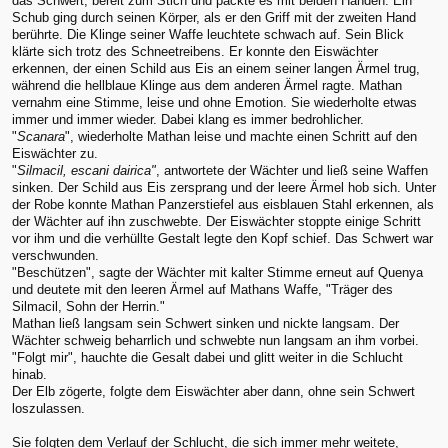
das Schwert, bereit zum Stich und packte es mit beiden Händen. Ein
Schub ging durch seinen Körper, als er den Griff mit der zweiten Hand
berührte. Die Klinge seiner Waffe leuchtete schwach auf. Sein Blick
klärte sich trotz des Schneetreibens. Er konnte den Eiswächter
erkennen, der einen Schild aus Eis an einem seiner langen Ärmel trug,
während die hellblaue Klinge aus dem anderen Ärmel ragte. Mathan
vernahm eine Stimme, leise und ohne Emotion. Sie wiederholte etwas
immer und immer wieder. Dabei klang es immer bedrohlicher.
"
Scanara
", wiederholte Mathan leise und machte einen Schritt auf den
Eiswächter zu.
"
Silmacil, escani dairica"
, antwortete der Wächter und ließ seine Waffen
sinken. Der Schild aus Eis zersprang und der leere Ärmel hob sich. Unter
der Robe konnte Mathan Panzerstiefel aus eisblauen Stahl erkennen, als
der Wächter auf ihn zuschwebte. Der Eiswächter stoppte einige Schritt
vor ihm und die verhüllte Gestalt legte den Kopf schief. Das Schwert war
verschwunden.
"Beschützen", sagte der Wächter mit kalter Stimme erneut auf Quenya
und deutete mit den leeren Ärmel auf Mathans Waffe, "Träger des
Silmacil, Sohn der Herrin."
Mathan ließ langsam sein Schwert sinken und nickte langsam. Der
Wächter schweig beharrlich und schwebte nun langsam an ihm vorbei.
"Folgt mir", hauchte die Gesalt dabei und glitt weiter in die Schlucht
hinab.
Der Elb zögerte, folgte dem Eiswächter aber dann, ohne sein Schwert
loszulassen.
Sie folgten dem Verlauf der Schlucht, die sich immer mehr weitete,