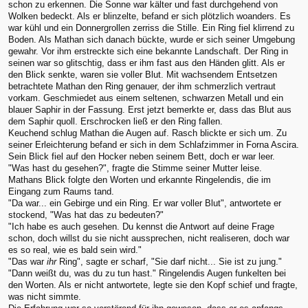
schon zu erkennen. Die Sonne war kälter und fast durchgehend von
Wolken bedeckt. Als er blinzelte, befand er sich plötzlich woanders. Es
war kühl und ein Donnergrollen zerriss die Stille. Ein Ring fiel klirrend zu
Boden. Als Mathan sich danach bückte, wurde er sich seiner Umgebung
gewahr. Vor ihm erstreckte sich eine bekannte Landschaft. Der Ring in
seinen war so glitschtig, dass er ihm fast aus den Händen glitt. Als er
den Blick senkte, waren sie voller Blut. Mit wachsendem Entsetzen
betrachtete Mathan den Ring genauer, der ihm schmerzlich vertraut
vorkam. Geschmiedet aus einem seltenen, schwarzen Metall und ein
blauer Saphir in der Fassung. Erst jetzt bemerkte er, dass das Blut aus
dem Saphir quoll. Erschrocken ließ er den Ring fallen.
Keuchend schlug Mathan die Augen auf. Rasch blickte er sich um. Zu
seiner Erleichterung befand er sich in dem Schlafzimmer in Forna Ascira.
Sein Blick fiel auf den Hocker neben seinem Bett, doch er war leer.
"Was hast du gesehen?", fragte die Stimme seiner Mutter leise.
Mathans Blick folgte den Worten und erkannte Ringelendis, die im
Eingang zum Raums tand.
"Da war... ein Gebirge und ein Ring. Er war voller Blut", antwortete er
stockend, "Was hat das zu bedeuten?"
"Ich habe es auch gesehen. Du kennst die Antwort auf deine Frage
schon, doch willst du sie nicht aussprechen, nicht realiseren, doch war
es so real, wie es bald sein wird."
"Das war
ihr
Ring", sagte er scharf, "Sie darf nicht... Sie ist zu jung."
"Dann weißt du, was du zu tun hast." Ringelendis Augen funkelten bei
den Worten. Als er nicht antwortete, legte sie den Kopf schief und fragte,
was nicht simmte.