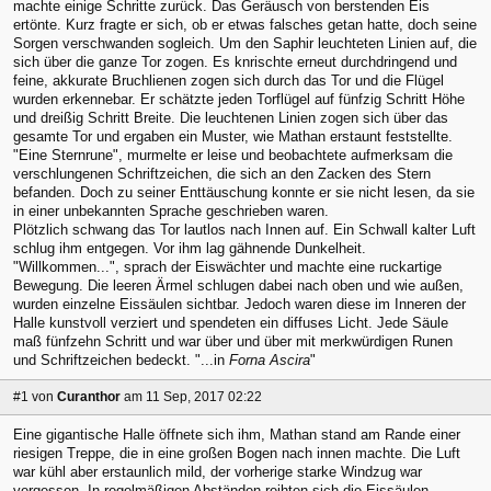
machte einige Schritte zurück. Das Geräusch von berstenden Eis
ertönte. Kurz fragte er sich, ob er etwas falsches getan hatte, doch seine
Sorgen verschwanden sogleich. Um den Saphir leuchteten Linien auf, die
sich über die ganze Tor zogen. Es knrischte erneut durchdringend und
feine, akkurate Bruchlienen zogen sich durch das Tor und die Flügel
wurden erkennebar. Er schätzte jeden Torflügel auf fünfzig Schritt Höhe
und dreißig Schritt Breite. Die leuchtenen Linien zogen sich über das
gesamte Tor und ergaben ein Muster, wie Mathan erstaunt feststellte.
"Eine Sternrune", murmelte er leise und beobachtete aufmerksam die
verschlungenen Schriftzeichen, die sich an den Zacken des Stern
befanden. Doch zu seiner Enttäuschung konnte er sie nicht lesen, da sie
in einer unbekannten Sprache geschrieben waren.
Plötzlich schwang das Tor lautlos nach Innen auf. Ein Schwall kalter Luft
schlug ihm entgegen. Vor ihm lag gähnende Dunkelheit.
"Willkommen...", sprach der Eiswächter und machte eine ruckartige
Bewegung. Die leeren Ärmel schlugen dabei nach oben und wie außen,
wurden einzelne Eissäulen sichtbar. Jedoch waren diese im Inneren der
Halle kunstvoll verziert und spendeten ein diffuses Licht. Jede Säule
maß fünfzehn Schritt und war über und über mit merkwürdigen Runen
und Schriftzeichen bedeckt. "...in
Forna Ascira
"
#1
von
Curanthor
am 11 Sep, 2017 02:22
Eine gigantische Halle öffnete sich ihm, Mathan stand am Rande einer
riesigen Treppe, die in eine großen Bogen nach innen machte. Die Luft
war kühl aber erstaunlich mild, der vorherige starke Windzug war
vergessen. In regelmäßigen Abständen reihten sich die Eissäulen