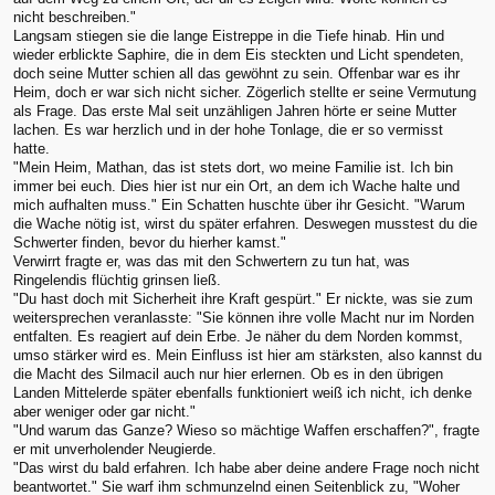
nicht beschreiben."
Langsam stiegen sie die lange Eistreppe in die Tiefe hinab. Hin und
wieder erblickte Saphire, die in dem Eis steckten und Licht spendeten,
doch seine Mutter schien all das gewöhnt zu sein. Offenbar war es ihr
Heim, doch er war sich nicht sicher. Zögerlich stellte er seine Vermutung
als Frage. Das erste Mal seit unzähligen Jahren hörte er seine Mutter
lachen. Es war herzlich und in der hohe Tonlage, die er so vermisst
hatte.
"Mein Heim, Mathan, das ist stets dort, wo meine Familie ist. Ich bin
immer bei euch. Dies hier ist nur ein Ort, an dem ich Wache halte und
mich aufhalten muss." Ein Schatten huschte über ihr Gesicht. "Warum
die Wache nötig ist, wirst du später erfahren. Deswegen musstest du die
Schwerter finden, bevor du hierher kamst."
Verwirrt fragte er, was das mit den Schwertern zu tun hat, was
Ringelendis flüchtig grinsen ließ.
"Du hast doch mit Sicherheit ihre Kraft gespürt." Er nickte, was sie zum
weitersprechen veranlasste: "Sie können ihre volle Macht nur im Norden
entfalten. Es reagiert auf dein Erbe. Je näher du dem Norden kommst,
umso stärker wird es. Mein Einfluss ist hier am stärksten, also kannst du
die Macht des Silmacil auch nur hier erlernen. Ob es in den übrigen
Landen Mittelerde später ebenfalls funktioniert weiß ich nicht, ich denke
aber weniger oder gar nicht."
"Und warum das Ganze? Wieso so mächtige Waffen erschaffen?", fragte
er mit unverholender Neugierde.
"Das wirst du bald erfahren. Ich habe aber deine andere Frage noch nicht
beantwortet." Sie warf ihm schmunzelnd einen Seitenblick zu, "Woher