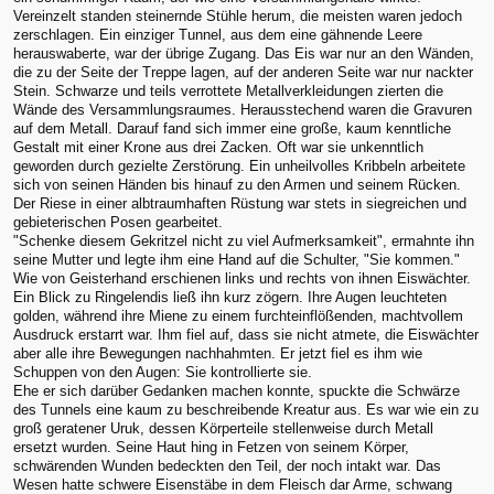
Vereinzelt standen steinernde Stühle herum, die meisten waren jedoch
zerschlagen. Ein einziger Tunnel, aus dem eine gähnende Leere
herauswaberte, war der übrige Zugang. Das Eis war nur an den Wänden,
die zu der Seite der Treppe lagen, auf der anderen Seite war nur nackter
Stein. Schwarze und teils verrottete Metallverkleidungen zierten die
Wände des Versammlungsraumes. Herausstechend waren die Gravuren
auf dem Metall. Darauf fand sich immer eine große, kaum kenntliche
Gestalt mit einer Krone aus drei Zacken. Oft war sie unkenntlich
geworden durch gezielte Zerstörung. Ein unheilvolles Kribbeln arbeitete
sich von seinen Händen bis hinauf zu den Armen und seinem Rücken.
Der Riese in einer albtraumhaften Rüstung war stets in siegreichen und
gebieterischen Posen gearbeitet.
"Schenke diesem Gekritzel nicht zu viel Aufmerksamkeit", ermahnte ihn
seine Mutter und legte ihm eine Hand auf die Schulter, "Sie kommen."
Wie von Geisterhand erschienen links und rechts von ihnen Eiswächter.
Ein Blick zu Ringelendis ließ ihn kurz zögern. Ihre Augen leuchteten
golden, während ihre Miene zu einem furchteinflößenden, machtvollem
Ausdruck erstarrt war. Ihm fiel auf, dass sie nicht atmete, die Eiswächter
aber alle ihre Bewegungen nachhahmten. Er jetzt fiel es ihm wie
Schuppen von den Augen: Sie kontrollierte sie.
Ehe er sich darüber Gedanken machen konnte, spuckte die Schwärze
des Tunnels eine kaum zu beschreibende Kreatur aus. Es war wie ein zu
groß geratener Uruk, dessen Körperteile stellenweise durch Metall
ersetzt wurden. Seine Haut hing in Fetzen von seinem Körper,
schwärenden Wunden bedeckten den Teil, der noch intakt war. Das
Wesen hatte schwere Eisenstäbe in dem Fleisch dar Arme, schwang