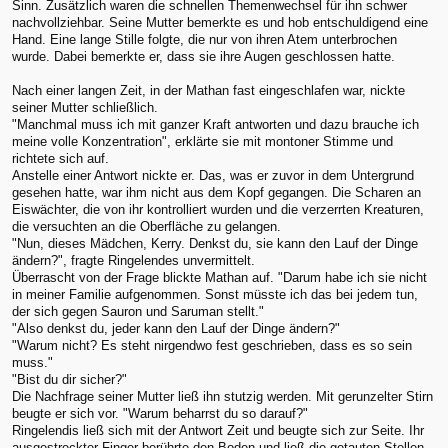
Sinn. Zusätzlich waren die schnellen Themenwechsel für ihn schwer
nachvollziehbar. Seine Mutter bemerkte es und hob entschuldigend eine
Hand. Eine lange Stille folgte, die nur von ihren Atem unterbrochen
wurde. Dabei bemerkte er, dass sie ihre Augen geschlossen hatte.
Nach einer langen Zeit, in der Mathan fast eingeschlafen war, nickte
seiner Mutter schließlich.
"Manchmal muss ich mit ganzer Kraft antworten und dazu brauche ich
meine volle Konzentration", erklärte sie mit montoner Stimme und
richtete sich auf.
Anstelle einer Antwort nickte er. Das, was er zuvor in dem Untergrund
gesehen hatte, war ihm nicht aus dem Kopf gegangen. Die Scharen an
Eiswächter, die von ihr kontrolliert wurden und die verzerrten Kreaturen,
die versuchten an die Oberfläche zu gelangen.
"Nun, dieses Mädchen, Kerry. Denkst du, sie kann den Lauf der Dinge
ändern?", fragte Ringelendes unvermittelt.
Überrascht von der Frage blickte Mathan auf. "Darum habe ich sie nicht
in meiner Familie aufgenommen. Sonst müsste ich das bei jedem tun,
der sich gegen Sauron und Saruman stellt."
"Also denkst du, jeder kann den Lauf der Dinge ändern?"
"Warum nicht? Es steht nirgendwo fest geschrieben, dass es so sein
muss."
"Bist du dir sicher?"
Die Nachfrage seiner Mutter ließ ihn stutzig werden. Mit gerunzelter Stirn
beugte er sich vor. "Warum beharrst du so darauf?"
Ringelendis ließ sich mit der Antwort Zeit und beugte sich zur Seite. Ihr
ausgestreckter Finger berührte den Boden und ließ die getauten Stellen