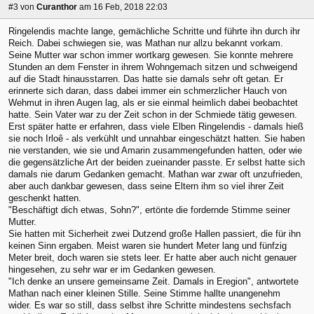
#3
von
Curanthor
am 16 Feb, 2018 22:03
Ringelendis machte lange, gemächliche Schritte und führte ihn durch ihr
Reich. Dabei schwiegen sie, was Mathan nur allzu bekannt vorkam.
Seine Mutter war schon immer wortkarg gewesen. Sie konnte mehrere
Stunden an dem Fenster in ihrem Wohngemach sitzen und schweigend
auf die Stadt hinausstarren. Das hatte sie damals sehr oft getan. Er
erinnerte sich daran, dass dabei immer ein schmerzlicher Hauch von
Wehmut in ihren Augen lag, als er sie einmal heimlich dabei beobachtet
hatte. Sein Vater war zu der Zeit schon in der Schmiede tätig gewesen.
Erst später hatte er erfahren, dass viele Elben Ringelendis - damals hieß
sie noch Irloê - als verkühlt und unnahbar eingeschätzt hatten. Sie haben
nie verstanden, wie sie und Amarin zusammengefunden hatten, oder wie
die gegensätzliche Art der beiden zueinander passte. Er selbst hatte sich
damals nie darum Gedanken gemacht. Mathan war zwar oft unzufrieden,
aber auch dankbar gewesen, dass seine Eltern ihm so viel ihrer Zeit
geschenkt hatten.
"Beschäftigt dich etwas, Sohn?", ertönte die fordernde Stimme seiner
Mutter.
Sie hatten mit Sicherheit zwei Dutzend große Hallen passiert, die für ihn
keinen Sinn ergaben. Meist waren sie hundert Meter lang und fünfzig
Meter breit, doch waren sie stets leer. Er hatte aber auch nicht genauer
hingesehen, zu sehr war er im Gedanken gewesen.
"Ich denke an unsere gemeinsame Zeit. Damals in Eregion", antwortete
Mathan nach einer kleinen Stille. Seine Stimme hallte unangenehm
wider. Es war so still, dass selbst ihre Schritte mindestens sechsfach