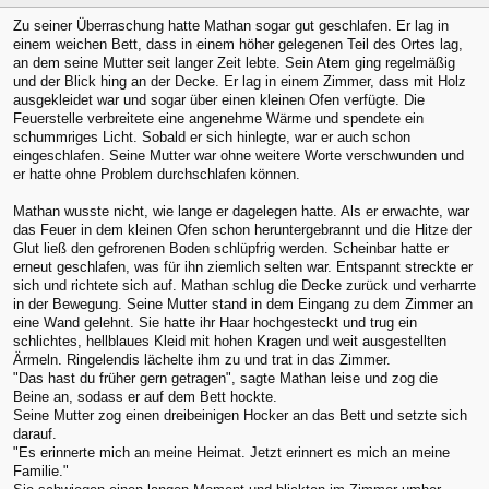
Zu seiner Überraschung hatte Mathan sogar gut geschlafen. Er lag in
einem weichen Bett, dass in einem höher gelegenen Teil des Ortes lag,
an dem seine Mutter seit langer Zeit lebte. Sein Atem ging regelmäßig
und der Blick hing an der Decke. Er lag in einem Zimmer, dass mit Holz
ausgekleidet war und sogar über einen kleinen Ofen verfügte. Die
Feuerstelle verbreitete eine angenehme Wärme und spendete ein
schummriges Licht. Sobald er sich hinlegte, war er auch schon
eingeschlafen. Seine Mutter war ohne weitere Worte verschwunden und
er hatte ohne Problem durchschlafen können.
Mathan wusste nicht, wie lange er dagelegen hatte. Als er erwachte, war
das Feuer in dem kleinen Ofen schon heruntergebrannt und die Hitze der
Glut ließ den gefrorenen Boden schlüpfrig werden. Scheinbar hatte er
erneut geschlafen, was für ihn ziemlich selten war. Entspannt streckte er
sich und richtete sich auf. Mathan schlug die Decke zurück und verharrte
in der Bewegung. Seine Mutter stand in dem Eingang zu dem Zimmer an
eine Wand gelehnt. Sie hatte ihr Haar hochgesteckt und trug ein
schlichtes, hellblaues Kleid mit hohen Kragen und weit ausgestellten
Ärmeln. Ringelendis lächelte ihm zu und trat in das Zimmer.
"Das hast du früher gern getragen", sagte Mathan leise und zog die
Beine an, sodass er auf dem Bett hockte.
Seine Mutter zog einen dreibeinigen Hocker an das Bett und setzte sich
darauf.
"Es erinnerte mich an meine Heimat. Jetzt erinnert es mich an meine
Familie."