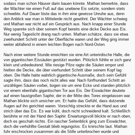
sodass man schon Häuser darin bauen könnte. Mathan bemerkte, dass
der Wächter nie einen Fuß auf das unebene Eis setzte, sondern stets
schwebte. Auf Dauer löste das in ihm eine gewisse Unruhe aus, denn
den Anblick war man in Mittelerde nicht gewöhnt. Der Wächter schwieg
und Mathan war nicht auf ein Gespräch aus. Nach knapp einer Stunde
Weg spannte sich über seinem Kopf bereits eine dicke Decke aus Eis.
Nur wenig Tageslicht drang nach unten. Mathan schätze, dass sie etwa
zweihundert Schritt unter der Oberfläche waren und der Weg ging immer
weiter abfallend in einem leichten Bogen nach Nord-Osten.
Nach einer weitere Stunde erreichten sie eine Art unterirdische Halle, die
von gigantischen Eissäulen gestützt wurden. Plötzlich fühlte er sich ganz
klein und unbedeutend. Wie riesige Pilze ragte die Säulen empor und
hielten die Decke, die über vierhundert Schritt über seinem Kopf lag
oben. Die Halle hatte wahrlich gigantische Ausmaße, doch sein Gefühl
sagte ihm, dass das noch nicht alles war. Nach fünfhundert Schritt an
unzähligen Säulen vorbei, bogen sie um eine Ecke und standen plötzlich
vor einem ebenfalls gigantischen Tor aus Eis. Der Eiswächter deutete
auf einen faustgroßen Saphir, der in der Mitte des Tores eingelassen war.
Mathan blickte sich unsicher um. Er hatte das Gefühl, dass dutzende
Augen auf ihn gerichtet waren. Vorsichtig streckte er die Hand aus und
strich über das Eis. Es war kühl, doch nicht schneidend kalt. Schließlich
berührte er mit der Hand den Saphir. Erwartungsvoll blickte er nach oben,
doch es geschah nichts. Ein rascher Seitenblick ging zum Eiswächter,
doch die verhühllte Gestalt blieb regungslos. Es knirschte laut. Mathan
fuhr erschrocken zusammen als die Stille unterbrochen wurde und