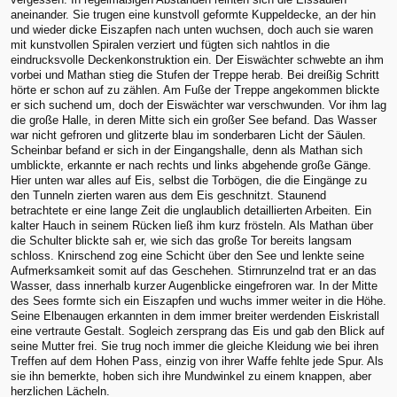
aneinander. Sie trugen eine kunstvoll geformte Kuppeldecke, an der hin
und wieder dicke Eiszapfen nach unten wuchsen, doch auch sie waren
mit kunstvollen Spiralen verziert und fügten sich nahtlos in die
eindrucksvolle Deckenkonstruktion ein. Der Eiswächter schwebte an ihm
vorbei und Mathan stieg die Stufen der Treppe herab. Bei dreißig Schritt
hörte er schon auf zu zählen. Am Fuße der Treppe angekommen blickte
er sich suchend um, doch der Eiswächter war verschwunden. Vor ihm lag
die große Halle, in deren Mitte sich ein großer See befand. Das Wasser
war nicht gefroren und glitzerte blau im sonderbaren Licht der Säulen.
Scheinbar befand er sich in der Eingangshalle, denn als Mathan sich
umblickte, erkannte er nach rechts und links abgehende große Gänge.
Hier unten war alles auf Eis, selbst die Torbögen, die die Eingänge zu
den Tunneln zierten waren aus dem Eis geschnitzt. Staunend
betrachtete er eine lange Zeit die unglaublich detaillierten Arbeiten. Ein
kalter Hauch in seinem Rücken ließ ihm kurz frösteln. Als Mathan über
die Schulter blickte sah er, wie sich das große Tor bereits langsam
schloss. Knirschend zog eine Schicht über den See und lenkte seine
Aufmerksamkeit somit auf das Geschehen. Stirnrunzelnd trat er an das
Wasser, dass innerhalb kurzer Augenblicke eingefroren war. In der Mitte
des Sees formte sich ein Eiszapfen und wuchs immer weiter in die Höhe.
Seine Elbenaugen erkannten in dem immer breiter werdenden Eiskristall
eine vertraute Gestalt. Sogleich zersprang das Eis und gab den Blick auf
seine Mutter frei. Sie trug noch immer die gleiche Kleidung wie bei ihren
Treffen auf dem Hohen Pass, einzig von ihrer Waffe fehlte jede Spur. Als
sie ihn bemerkte, hoben sich ihre Mundwinkel zu einem knappen, aber
herzlichen Lächeln.