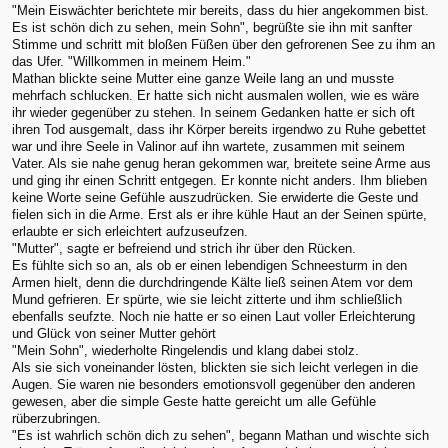
"Mein Eiswächter berichtete mir bereits, dass du hier angekommen bist.
Es ist schön dich zu sehen, mein Sohn", begrüßte sie ihn mit sanfter
Stimme und schritt mit bloßen Füßen über den gefrorenen See zu ihm an
das Ufer. "Willkommen in meinem Heim."
Mathan blickte seine Mutter eine ganze Weile lang an und musste
mehrfach schlucken. Er hatte sich nicht ausmalen wollen, wie es wäre
ihr wieder gegenüber zu stehen. In seinem Gedanken hatte er sich oft
ihren Tod ausgemalt, dass ihr Körper bereits irgendwo zu Ruhe gebettet
war und ihre Seele in Valinor auf ihn wartete, zusammen mit seinem
Vater. Als sie nahe genug heran gekommen war, breitete seine Arme aus
und ging ihr einen Schritt entgegen. Er konnte nicht anders. Ihm blieben
keine Worte seine Gefühle auszudrücken. Sie erwiderte die Geste und
fielen sich in die Arme. Erst als er ihre kühle Haut an der Seinen spürte,
erlaubte er sich erleichtert aufzuseufzen.
"Mutter", sagte er befreiend und strich ihr über den Rücken.
Es fühlte sich so an, als ob er einen lebendigen Schneesturm in den
Armen hielt, denn die durchdringende Kälte ließ seinen Atem vor dem
Mund gefrieren. Er spürte, wie sie leicht zitterte und ihm schließlich
ebenfalls seufzte. Noch nie hatte er so einen Laut voller Erleichterung
und Glück von seiner Mutter gehört
"Mein Sohn", wiederholte Ringelendis und klang dabei stolz.
Als sie sich voneinander lösten, blickten sie sich leicht verlegen in die
Augen. Sie waren nie besonders emotionsvoll gegenüber den anderen
gewesen, aber die simple Geste hatte gereicht um alle Gefühle
rüberzubringen.
"Es ist wahrlich schön dich zu sehen", begann Mathan und wischte sich