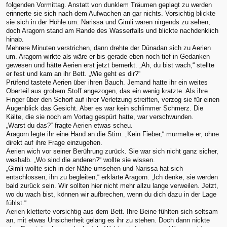
folgenden Vormittag. Anstatt von dunklem Träumen geplagt zu werden
erinnerte sie sich nach dem Aufwachen an gar nichts. Vorsichtig blickte
sie sich in der Höhle um. Narissa und Gimli waren nirgends zu sehen,
doch Aragorn stand am Rande des Wasserfalls und blickte nachdenklich
hinab.
Mehrere Minuten verstrichen, dann drehte der Dúnadan sich zu Aerien
um. Aragorn wirkte als wäre er bis gerade eben noch tief in Gedanken
gewesen und hätte Aerien erst jetzt bemerkt. „Ah, du bist wach,“ stellte
er fest und kam an ihr Bett. „Wie geht es dir?“
Prüfend tastete Aerien über ihren Bauch. Jemand hatte ihr ein weites
Oberteil aus grobem Stoff angezogen, das ein wenig kratzte. Als ihre
Finger über den Schorf auf ihrer Verletzung streiften, verzog sie für einen
Augenblick das Gesicht. Aber es war kein schlimmer Schmerz. Die
Kälte, die sie noch am Vortag gespürt hatte, war verschwunden.
„Warst du das?“ fragte Aerien etwas scheu.
Aragorn legte ihr eine Hand an die Stirn. „Kein Fieber,“ murmelte er, ohne
direkt auf ihre Frage einzugehen.
Aerien wich vor seiner Berührung zurück. Sie war sich nicht ganz sicher,
weshalb. „Wo sind die anderen?“ wollte sie wissen.
„Gimli wollte sich in der Nähe umsehen und Narissa hat sich
entschlossen, ihn zu begleiten,“ erklärte Aragorn. „Ich denke, sie werden
bald zurück sein. Wir sollten hier nicht mehr allzu lange verweilen. Jetzt,
wo du wach bist, können wir aufbrechen, wenn du dich dazu in der Lage
fühlst.“
Aerien kletterte vorsichtig aus dem Bett. Ihre Beine fühlten sich seltsam
an, mit etwas Unsicherheit gelang es ihr zu stehen. Doch dann nickte