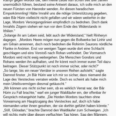
Kampf gegen Mordor bat, den meine Leute nun schon seit drei Jahren
unermüdlich führen, bestand seine Antwort daraus, ich solle mich an den
neuen Fürsten von Harondor wenden. An diesen haradischen
Emporkömmling! Hätte Imrahil uns die nötige Unterstützung gegeben,
wäre Bâr Húrin vielleicht nicht gefallen und wir wären weiterhin in der
Lage, Mordors Versorgungslinien empfindlich zu bedrohen. Doch dank
Imrahils Zögern stehen wir nun vor dem Ende des Widerstands in
Ithilien.“
„Solange ihr am Leben seid, lebt auch der Widerstand,“ hielt Rinheryn
dagegen. „Mordors Heere mögen nun gegen die Bollwerke bei Linhir und
am Gilrain anrennen, doch noch bedrohen die Rohirrim Saurons nördliche
Flanke in Anórien. Erst vor wenigen Tagen wurde dort eine Schlacht
geschlagen und eins Vorstoß nach Rohan verhindert. Der Vormarsch
Mordors wird nicht ewig weitergehen. Die Menschen Gondors und
Rohans werden ihn aufhalten, und Ihr könnt noch immer euren Teil dazu
beitragen. Dieser Stützpunkt ist noch immer sicher, oder nicht?“
„So lange, bis ein neuer Verräter in unseren Reihen aufsteht,“ sagte
Damrod finster. „In Bâr Húrin war ich mir so sicher, dass niemand die
Lage des Versteckes verraten würde. Doch es scheint als habe mich
mein Urteilsvermögen diesmal getäuscht.“
„Wir können uns nicht sicher sein, ob es wirklich Verrat war, der Bâr
Húrin zu Fall brachte,“ warf ein junger Waldläufer ein, der offenbar ihr
Gespräch mitangehört hatte. „Die Horden Mordors tauchten ohne
Vorwarnung am Hauptzugang des Versteckes auf, doch ich habe
niemanden unter ihnen gesehen, der sie dorthin geführt haben könnte.“
„Still, Glóradan,“ brachte Damrod den Waldläufer zum Schweigen. „Ich
will nichts mehr über diesen verfluchten Tag hören. Sag den Männern,