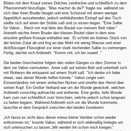
Blüten mit dem Knauf seines Dolches zerdrückte und schließlich zu dem
Pflanzenmehl hinzufügte. "Was machst du da?" fragte sie, während sie
sich über ihren Bruder beugte und eine Schüssel mit einem weniger
Appetitlich aussehenden, jedoch wohlduftenden Eintopf auf den Tisch
stellte sich auf einen der Stühle saß und zu essen began. "Eine Salbe
für Valion... Reich mir mal bitte den Beutel von meinem Bett rüber."
Areneth reichte ihrem Bruder den kleinen Beutel rüber in dem eine
einzelne größere Knospe enthalten war. Er schnitt ein kleines Stück von
der letzten Zutat ab und fing an das Mehl mit wenig Wasser und einer
dickflüssigen Flüssigkeit zur einer stark riechenden Salbe zu vermengen.
Fertig
, dachte sich Ardóneth. "Komm mit, ich bin soweit ."
Die beiden Geschwister folgten den vielen Gängen zu dem Zimmer in
dem sie Valion vermuteten. Jener saß auf seinen Bett und unterhielt sich
mit Rinheryn die entspannt auf einem Stuhl saß. "Ich denke ich habe
etwas, was deiner Wunde helfen könnte." Valion zeigte sein
Einverständnis mit einem einfachen Nicken und streifte das Hemd über
seinen Kopf. Ein Großer Verband war um die Wunde gewickelt, welchen
Ardóneth vorsichtig aufmachte und entfernte. Eine große, tiefe Wunde
kam zum nun schließlich zum Vorschein, welche jedoch schon langsam
zu heilen begann. Während Ardóneth sich um die Wunde kümmerte,
lauschte er dem Gespräch zwischen den beiden Gondorern.
„Ich fasse es nicht dass dieser miese kleine Verräter schon wieder
entkommen ist,“ knurrte Valion, während er sich widerwillig hinlegte um
sich untersuchen zu lassen.„Wir werden ihn schon noch kriegen,“