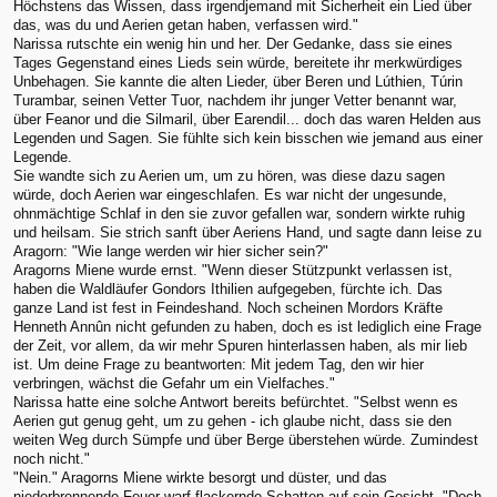
Höchstens das Wissen, dass irgendjemand mit Sicherheit ein Lied über
das, was du und Aerien getan haben, verfassen wird."
Narissa rutschte ein wenig hin und her. Der Gedanke, dass sie eines
Tages Gegenstand eines Lieds sein würde, bereitete ihr merkwürdiges
Unbehagen. Sie kannte die alten Lieder, über Beren und Lúthien, Túrin
Turambar, seinen Vetter Tuor, nachdem ihr junger Vetter benannt war,
über Feanor und die Silmaril, über Earendil... doch das waren Helden aus
Legenden und Sagen. Sie fühlte sich kein bisschen wie jemand aus einer
Legende.
Sie wandte sich zu Aerien um, um zu hören, was diese dazu sagen
würde, doch Aerien war eingeschlafen. Es war nicht der ungesunde,
ohnmächtige Schlaf in den sie zuvor gefallen war, sondern wirkte ruhig
und heilsam. Sie strich sanft über Aeriens Hand, und sagte dann leise zu
Aragorn: "Wie lange werden wir hier sicher sein?"
Aragorns Miene wurde ernst. "Wenn dieser Stützpunkt verlassen ist,
haben die Waldläufer Gondors Ithilien aufgegeben, fürchte ich. Das
ganze Land ist fest in Feindeshand. Noch scheinen Mordors Kräfte
Henneth Annûn nicht gefunden zu haben, doch es ist lediglich eine Frage
der Zeit, vor allem, da wir mehr Spuren hinterlassen haben, als mir lieb
ist. Um deine Frage zu beantworten: Mit jedem Tag, den wir hier
verbringen, wächst die Gefahr um ein Vielfaches."
Narissa hatte eine solche Antwort bereits befürchtet. "Selbst wenn es
Aerien gut genug geht, um zu gehen - ich glaube nicht, dass sie den
weiten Weg durch Sümpfe und über Berge überstehen würde. Zumindest
noch nicht."
"Nein." Aragorns Miene wirkte besorgt und düster, und das
niederbrennende Feuer warf flackernde Schatten auf sein Gesicht. "Doch