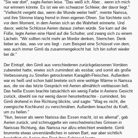
"Sie war dort", sagte Aerien leise. "Das weiß ich. Aber... wenn ich mich
nur erinnern könnte. Es ist wie ein schwarzer Schleier, der davor liegt."
"Vielleicht vergeht das, wenn die Wunde weiter heilt", meinte Narissa,
und ihre Stimme klang fremd in ihren eigenen Ohren. Sie fürchtete sich
vor dem Moment, in dem Aerien sich an die Wahrheit erinnerte. Und
davor, welche Schlüsse Aerien daraus ziehen würde. Sie kam auf die
Füße, legte Aerien eine Hand auf die Schulter, und zwang sich zu einem
Lächeln. "Wir sollten nicht mehr an Mordor denken, Sternchen. Denk
lieber an das, was vor uns liegt - zum Beispiel eine Schüssel von dem,
was auch immer Gimli da zusammengekocht hat. Ich bin sofort wieder
bei dir."
Der Eintopf, den Gimli aus verschiedenen zurückgelassenen Vorräten
zubereitet hatte, erwies sich zumindest als essbar, und somit als große
Verbesserung zu Streifen getrockneten Karagâth-Fleisches. Außerdem
war es heiß und schon bald breitete sich eine wohlige Wärme in Narissa
aus, die sie das letzte Gespräch mit Aerien allmählich verblassen ließ.
Das heiße Essen brachte tatsächlich ein wenig Farbe in Aeriens Gesicht
zurück, obwohl sie nur wenig davon herunterbrachte - zumindest, bis
Gimli drohend in ihre Richtung blickte, und sagte: "Wag es nicht, die
zwergische Kochkunst zu verschmähen. Außerdem brauchst du Kraft,
um zu heilen."
"Nun, besser als wenn Narissa das Essen macht, ist es allemal", gab
Aerien zurück, und schmuggelte ein verschwörerisches Grinsen in
Narissas Richtung, das Narissa nur allzu erleichtert erwiderte. Gimli
brummte etwas unverständliches in seinen Bart, war aber sichtlich