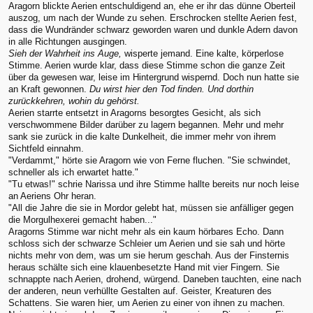
Aragorn blickte Aerien entschuldigend an, ehe er ihr das dünne Oberteil
auszog, um nach der Wunde zu sehen. Erschrocken stellte Aerien fest,
dass die Wundränder schwarz geworden waren und dunkle Adern davon
in alle Richtungen ausgingen.
Sieh der Wahrheit ins Auge,
wisperte jemand. Eine kalte, körperlose
Stimme. Aerien wurde klar, dass diese Stimme schon die ganze Zeit
über da gewesen war, leise im Hintergrund wispernd. Doch nun hatte sie
an Kraft gewonnen.
Du wirst hier den Tod finden. Und dorthin
zurückkehren, wohin du gehörst.
Aerien starrte entsetzt in Aragorns besorgtes Gesicht, als sich
verschwommene Bilder darüber zu lagern begannen. Mehr und mehr
sank sie zurück in die kalte Dunkelheit, die immer mehr von ihrem
Sichtfeld einnahm.
"Verdammt," hörte sie Aragorn wie von Ferne fluchen. "Sie schwindet,
schneller als ich erwartet hatte."
"Tu etwas!" schrie Narissa und ihre Stimme hallte bereits nur noch leise
an Aeriens Ohr heran.
"All die Jahre die sie in Mordor gelebt hat, müssen sie anfälliger gegen
die Morgulhexerei gemacht haben..."
Aragorns Stimme war nicht mehr als ein kaum hörbares Echo. Dann
schloss sich der schwarze Schleier um Aerien und sie sah und hörte
nichts mehr von dem, was um sie herum geschah. Aus der Finsternis
heraus schälte sich eine klauenbesetzte Hand mit vier Fingern. Sie
schnappte nach Aerien, drohend, würgend. Daneben tauchten, eine nach
der anderen, neun verhüllte Gestalten auf. Geister, Kreaturen des
Schattens. Sie waren hier, um Aerien zu einer von ihnen zu machen.