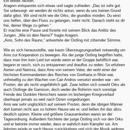
Ein drittes Nicken.
Aragorn entspannte sich etwas und sagte zufrieden: „Das ist sehr gut.
Sei unbesorgt- wir werden dir nichts antun, wenn du uns keinen Grund
dafür gibst. Wir sind nicht wie die Orks, die grundlos morden. Du wirst
uns helfen, über den Fluss zu gelangen, mehr nicht. Danach steht es dir
frei, deiner Wege zu gehen.“
Er machte eine Pause und fixierte mit seinem Blick das Antlitz des
Jungen. „Wie ist dein Name?“ fragte Aragorn.
„Aino, Sohn des Rauno,“ antwortete der Ostling mit zitternder Stimme.
Wie es sich herausstellte, war kaum Überzeugsungsarbeit notwendig um
Aino zur Kooperation zu bewegen. Als der junge Ostling begriffen hatte,
dass man ihm kein Leid tun würde wenn er der Gruppe behilflich war,
begann er rasch, sich zu entspannen und drauflos zu reden. So erfuhren
Aerien und Narissa, dass Aino von seinem Vater, der wohl einer der
höchsten Kommandanten des Reiches von Gortharia in Rhûn war,
unfreiwillig zu den Wachen von Cair Andros versetzt worden war - ein
Posten, der als recht ungefährlich galt. Zwar teilten sich sowohl Orks als
auch Ostlinge die Garnison, doch weder die Rohirrim noch sonstige
Feinde des Dunklen Herrschers waren im bisherigen Kriegsverlauf
überhaupt jemals so weit nach Osten vorgedrungen.
Aino war sehr unglücklich auf seinem Posten, denn die übrigen Männer
dort kamen nicht aus so hohem Hause wie er, und ließen ihn das allzu
deutlich spüren. Kleine und größere Grausamkeiten waren an der
Tagesordnung. Außerdem fürchtete der junge Ostling sich vor den Orks
und er betonte immer wieder, dass er wahrlich kein Kämpfer sei. Am
liebsten würde er nach Hause zurückkehren und sich der Musik widmen,