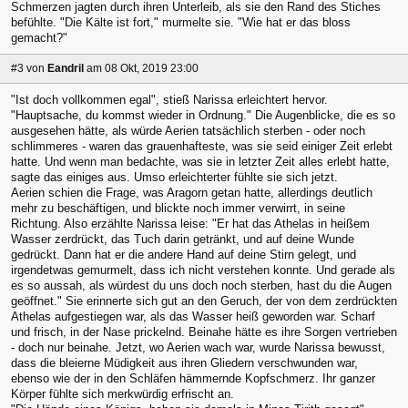
Schmerzen jagten durch ihren Unterleib, als sie den Rand des Stiches
befühlte. "Die Kälte ist fort," murmelte sie. "Wie hat er das bloss
gemacht?"
#3
von
Eandril
am 08 Okt, 2019 23:00
"Ist doch vollkommen egal", stieß Narissa erleichtert hervor.
"Hauptsache, du kommst wieder in Ordnung." Die Augenblicke, die es so
ausgesehen hätte, als würde Aerien tatsächlich sterben - oder noch
schlimmeres - waren das grauenhafteste, was sie seid einiger Zeit erlebt
hatte. Und wenn man bedachte, was sie in letzter Zeit alles erlebt hatte,
sagte das einiges aus. Umso erleichterter fühlte sie sich jetzt.
Aerien schien die Frage, was Aragorn getan hatte, allerdings deutlich
mehr zu beschäftigen, und blickte noch immer verwirrt, in seine
Richtung. Also erzählte Narissa leise: "Er hat das Athelas in heißem
Wasser zerdrückt, das Tuch darin getränkt, und auf deine Wunde
gedrückt. Dann hat er die andere Hand auf deine Stirn gelegt, und
irgendetwas gemurmelt, dass ich nicht verstehen konnte. Und gerade als
es so aussah, als würdest du uns doch noch sterben, hast du die Augen
geöffnet." Sie erinnerte sich gut an den Geruch, der von dem zerdrückten
Athelas aufgestiegen war, als das Wasser heiß geworden war. Scharf
und frisch, in der Nase prickelnd. Beinahe hätte es ihre Sorgen vertrieben
- doch nur beinahe. Jetzt, wo Aerien wach war, wurde Narissa bewusst,
dass die bleierne Müdigkeit aus ihren Gliedern verschwunden war,
ebenso wie der in den Schläfen hämmernde Kopfschmerz. Ihr ganzer
Körper fühlte sich merkwürdig erfrischt an.