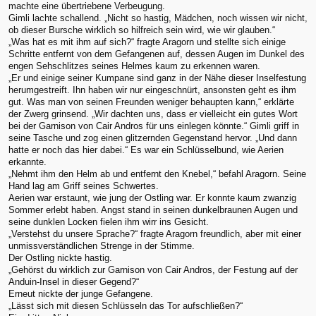
machte eine übertriebene Verbeugung.
Gimli lachte schallend. „Nicht so hastig, Mädchen, noch wissen wir nicht,
ob dieser Bursche wirklich so hilfreich sein wird, wie wir glauben.“
„Was hat es mit ihm auf sich?“ fragte Aragorn und stellte sich einige
Schritte entfernt von dem Gefangenen auf, dessen Augen im Dunkel des
engen Sehschlitzes seines Helmes kaum zu erkennen waren.
„Er und einige seiner Kumpane sind ganz in der Nähe dieser Inselfestung
herumgestreift. Ihn haben wir nur eingeschnürt, ansonsten geht es ihm
gut. Was man von seinen Freunden weniger behaupten kann,“ erklärte
der Zwerg grinsend. „Wir dachten uns, dass er vielleicht ein gutes Wort
bei der Garnison von Cair Andros für uns einlegen könnte.“ Gimli griff in
seine Tasche und zog einen glitzernden Gegenstand hervor. „Und dann
hatte er noch das hier dabei.“ Es war ein Schlüsselbund, wie Aerien
erkannte.
„Nehmt ihm den Helm ab und entfernt den Knebel,“ befahl Aragorn. Seine
Hand lag am Griff seines Schwertes.
Aerien war erstaunt, wie jung der Ostling war. Er konnte kaum zwanzig
Sommer erlebt haben. Angst stand in seinen dunkelbraunen Augen und
seine dunklen Locken fielen ihm wirr ins Gesicht.
„Verstehst du unsere Sprache?“ fragte Aragorn freundlich, aber mit einer
unmissverständlichen Strenge in der Stimme.
Der Ostling nickte hastig.
„Gehörst du wirklich zur Garnison von Cair Andros, der Festung auf der
Anduin-Insel in dieser Gegend?“
Erneut nickte der junge Gefangene.
„Lässt sich mit diesen Schlüsseln das Tor aufschließen?“