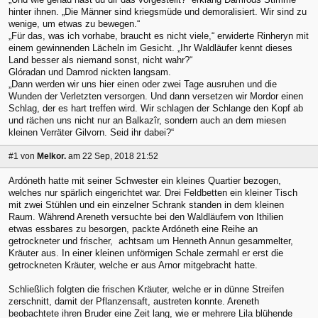
hinter ihnen. „Die Männer sind kriegsmüde und demoralisiert. Wir sind zu
wenige, um etwas zu bewegen.“
„Für das, was ich vorhabe, braucht es nicht viele,“ erwiderte Rinheryn mit
einem gewinnenden Lächeln im Gesicht. „Ihr Waldläufer kennt dieses
Land besser als niemand sonst, nicht wahr?“
Glóradan und Damrod nickten langsam.
„Dann werden wir uns hier einen oder zwei Tage ausruhen und die
Wunden der Verletzten versorgen. Und dann versetzen wir Mordor einen
Schlag, der es hart treffen wird. Wir schlagen der Schlange den Kopf ab
und rächen uns nicht nur an Balkazîr, sondern auch an dem miesen
kleinen Verräter Gilvorn. Seid ihr dabei?“
#1
von
Melkor.
am 22 Sep, 2018 21:52
Ardóneth hatte mit seiner Schwester ein kleines Quartier bezogen,
welches nur spärlich eingerichtet war. Drei Feldbetten ein kleiner Tisch
mit zwei Stühlen und ein einzelner Schrank standen in dem kleinen
Raum. Während Areneth versuchte bei den Waldläufern von Ithilien
etwas essbares zu besorgen, packte Ardóneth eine Reihe an
getrockneter und frischer, achtsam um Henneth Annun gesammelter,
Kräuter aus. In einer kleinen unförmigen Schale zermahl er erst die
getrockneten Kräuter, welche er aus Arnor mitgebracht hatte.
Schließlich folgten die frischen Kräuter, welche er in dünne Streifen
zerschnitt, damit der Pflanzensaft, austreten konnte. Areneth
beobachtete ihren Bruder eine Zeit lang, wie er mehrere Lila blühende