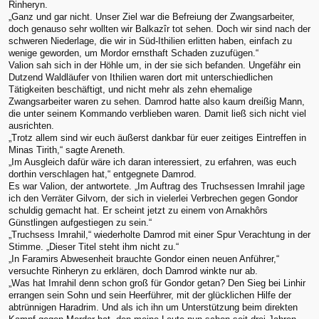
Rinheryn.
„Ganz und gar nicht. Unser Ziel war die Befreiung der Zwangsarbeiter,
doch genauso sehr wollten wir Balkazîr tot sehen. Doch wir sind nach der
schweren Niederlage, die wir in Süd-Ithilien erlitten haben, einfach zu
wenige geworden, um Mordor ernsthaft Schaden zuzufügen.“
Valion sah sich in der Höhle um, in der sie sich befanden. Ungefähr ein
Dutzend Waldläufer von Ithilien waren dort mit unterschiedlichen
Tätigkeiten beschäftigt, und nicht mehr als zehn ehemalige
Zwangsarbeiter waren zu sehen. Damrod hatte also kaum dreißig Mann,
die unter seinem Kommando verblieben waren. Damit ließ sich nicht viel
ausrichten.
„Trotz allem sind wir euch äußerst dankbar für euer zeitiges Eintreffen in
Minas Tirith,“ sagte Areneth.
„Im Ausgleich dafür wäre ich daran interessiert, zu erfahren, was euch
dorthin verschlagen hat,“ entgegnete Damrod.
Es war Valion, der antwortete. „Im Auftrag des Truchsessen Imrahil jage
ich den Verräter Gilvorn, der sich in vielerlei Verbrechen gegen Gondor
schuldig gemacht hat. Er scheint jetzt zu einem von Arnakhôrs
Günstlingen aufgestiegen zu sein.“
„Truchsess Imrahil,“ wiederholte Damrod mit einer Spur Verachtung in der
Stimme. „Dieser Titel steht ihm nicht zu.“
„In Faramirs Abwesenheit brauchte Gondor einen neuen Anführer,“
versuchte Rinheryn zu erklären, doch Damrod winkte nur ab.
„Was hat Imrahil denn schon groß für Gondor getan? Den Sieg bei Linhir
errangen sein Sohn und sein Heerführer, mit der glücklichen Hilfe der
abtrünnigen Haradrim. Und als ich ihn um Unterstützung beim direkten