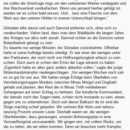
sie sollen die Streifzüge rings um den verbotenen Weiher verdoppeln und
ihre Wachsamkeit verdreifachen. Wenn uns jemand hierher gefolgt ist,
werden wir es schon bald wissen. Und... lass eine Flasche von dem
Wein aus den unteren Höhlen in meinen Unterschlupf bringen.“
Glóradan eilte davon und auch Damrod entfernte sich, ohne sich zu
verabschieden. Valion fand, dass man dem Waldläufer die langen Jahre
des Krieges nur allzu sehr ansah. Damrod schien an die Grenzen seiner
Belastbarkeit gelangt zu sein.
Es dauerte nur wenige Minuten, bis Glóradan zurückkehrte. Offenbar
hatte er seine Aufträge bereits erledigt. Er war einer der wenigen unter
den Partisanen, der noch nicht von Hoffnungslosigkeit erfasst zu sein
schien. Doch auch er schien den Ernst der Lage erkannt zu haben.
„Eigentlich hätte es alles ganz anders ablaufen sollen,“ sagte der junge
Widerstandskämpfer niedergeschlagen. „Vor wenigen Wochen noch sah
es so gut für uns aus. Wir hatten einige Erfolge beim Überfallen von
Verstärkungstruppen Mordors zwischen Minas Morgul und Osgiliath
gehabt und planten, den Rest der in Minas Tirith verbliebenen
Gefangenen auf einen Schlag zu befreien. Der feindliche Kommandant,
der damals noch das Sagen hatte, schien nicht imstande zu sein, etwas
gegen uns zu unternehmen. Doch seit dieser Balkazîr da ist sind die
Dinge mächtig schief gelaufen. Wir verloren Bâr Húrin und nahezu
neunzig Prozent unserer Leute. Deshalb waren wir, die wenigen
Überlebenden, dazu gezwungen, unseren Befreiungsplan in eine
Verzweiflungstat umzuwandeln. Wir gingen rein, mit vollem Risiko, um
die zu retten, die wir retten konnten. Denn wir brauchen mehr Kämpfer,