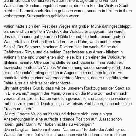
die im Schutze der dichten Wälder Ithiliens agierten und von den
Waldläufern Gondors angeführt wurden, die beim Fall der Weißen Stadt
nicht mit Faramir nach Norden geflohen waren, sondern in Ithilien in ihren
verborgenen Stützpunkten geblieben waren.
Valion hatte sich den Rest des Weges mit großer Mühe dahingeschleppt,
bis sie endlich in einem Versteck der Waldläufer angekommen waren,
das sich in einer gut getarnten Höhle befand, die hinter einem großen
Wasserfall lag. Dort endlich fand er etwas Ruhe, wenn auch keinen
Schlaf. Der Schmerz in seinem Rücken hielt ihn wach. Seine drei
Gefährten - Rinya und die beiden Geschwister aus Arnor - blieben in
Valions Nähe und unterhielten sich leise, bis sich einer der Waldläufer
Ithiliens näherte. Offenbar handelte es sich dabei um ihren Anführer.
Inzwischen hatte sich Valions Wahrnehmung wieder soweit geklärt, dass
er den Neuankömmling deutlich in Augenschein nehmen konnte. Es
handelte sich um einen wettergegerbten Mensch, den er ungefähr zehn
Jahre älter als sich selbst einschätzte.
„Ihr habt großes Glück, dass wir bei unserem Rückzug aus der Stadt so
in Eile waren,“ begann der Mann, ohne sich die Mühe zu machen, sich
vorzustellen. „Sonst hätten wir euch gewiss nicht erlaubt, ohne weiteres
mit uns zu kommen. Doch jetzt, da wir etwas Zeit haben, habe ich einige
Fragen an euch.“
„Nur zu,“ sagte Valion mühsam und richtete sich unter einigen
Anstrengungen in eine aufrecht sitzende Position auf. „Lasst schon
hören, guter Mann. Wir haben nichts zu verbergen.“
„Dann fangt am besten mit euren Namen an,“ forderte der Anführer der
Waldläufer. „Ihr mögt vielleicht aussehen wie Gondorer, aber in diesen