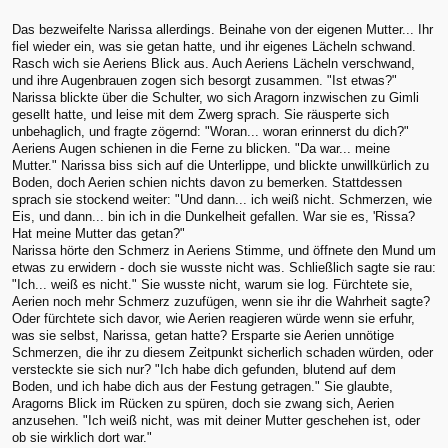
Das bezweifelte Narissa allerdings. Beinahe von der eigenen Mutter... Ihr
fiel wieder ein, was sie getan hatte, und ihr eigenes Lächeln schwand.
Rasch wich sie Aeriens Blick aus. Auch Aeriens Lächeln verschwand,
und ihre Augenbrauen zogen sich besorgt zusammen. "Ist etwas?"
Narissa blickte über die Schulter, wo sich Aragorn inzwischen zu Gimli
gesellt hatte, und leise mit dem Zwerg sprach. Sie räusperte sich
unbehaglich, und fragte zögernd: "Woran... woran erinnerst du dich?"
Aeriens Augen schienen in die Ferne zu blicken. "Da war... meine
Mutter." Narissa biss sich auf die Unterlippe, und blickte unwillkürlich zu
Boden, doch Aerien schien nichts davon zu bemerken. Stattdessen
sprach sie stockend weiter: "Und dann... ich weiß nicht. Schmerzen, wie
Eis, und dann... bin ich in die Dunkelheit gefallen. War sie es, 'Rissa?
Hat meine Mutter das getan?"
Narissa hörte den Schmerz in Aeriens Stimme, und öffnete den Mund um
etwas zu erwidern - doch sie wusste nicht was. Schließlich sagte sie rau:
"Ich... weiß es nicht." Sie wusste nicht, warum sie log. Fürchtete sie,
Aerien noch mehr Schmerz zuzufügen, wenn sie ihr die Wahrheit sagte?
Oder fürchtete sich davor, wie Aerien reagieren würde wenn sie erfuhr,
was sie selbst, Narissa, getan hatte? Ersparte sie Aerien unnötige
Schmerzen, die ihr zu diesem Zeitpunkt sicherlich schaden würden, oder
versteckte sie sich nur? "Ich habe dich gefunden, blutend auf dem
Boden, und ich habe dich aus der Festung getragen." Sie glaubte,
Aragorns Blick im Rücken zu spüren, doch sie zwang sich, Aerien
anzusehen. "Ich weiß nicht, was mit deiner Mutter geschehen ist, oder
ob sie wirklich dort war."