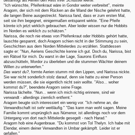
besänftigt als Aerien den Rest ihrer Schüssel leerte.
"Ich wünschte, Pfeifenkraut wäre in Gondor weiter verbreitet", meinte
Aragorn, der sich mit dem Rücken an die Wand der Nische gelehnt hatte,
die langen Beine ausgestreckt. Narissa fand, dass er zum ersten Mal,
seit sie ihm begegnet, einigermaßen entspannt wirkte. "Eine Pfeife
könnte ich jetzt wirklich gebrauchen. Aber leider wissen nur die Hobbits
im Norden es wirklich zu schätzen."
Narissa, die noch nie etwas von Pfeifenkraut oder Hobbits gehört hatte,
lauschte gespannt, doch Aragorn schien nicht in der Stimmung zu sein,
Geschichten aus dem Norden Mittelerdes zu erzählen. Stattdessen
sagte er: "Nun, Aeriens Geschichte kenne ich gut. Doch du, Narissa, bist
ein Rätsel für mich. Du warst in der Lage, Saurons Einfluss
abzuschütteln, Mordor zu überleben und die stummen Wächter deinem
Willen zu unterwerfen."
Das warst du?
, formte Aerien stumm mit den Lippen, und Narissa nickte.
Sie war nicht sonderlich stolz darauf, denn sie hatte zu einer Person
werden müssen, die sie eigentlich nicht sein wollte. "Also... woher
kommst du?", beendete Aragorn seine Frage.
Narissa lächelte. "Nun... wenn ich mich richtig erinnere, sind wir
verwandt - allerdings ziemlich entfernt."
Aragorn beugte sich interessiert ein wenig vor. "Ich nehme an, die
Verwandtschaft ist
sehr
weitläufig." "Das kann man wohl sagen. Meine
Familie kommt ursprünglich aus Númenor, ist allerdings noch vor dem
Untergang von dort nach Mittelerde gesegelt - nach Harad."
Aragorn hob eine Augenbraue. "Du kommst von Tol Thelyn. Ich habe mit
Elendar, einem deiner Verwandten in Umbar gekämpft. Leider ist er
gefallen."