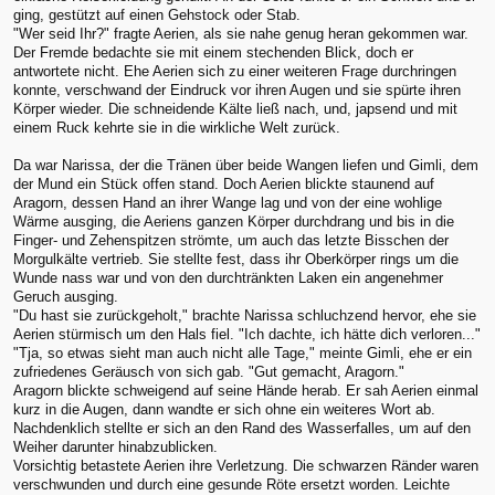
ging, gestützt auf einen Gehstock oder Stab.
"Wer seid Ihr?" fragte Aerien, als sie nahe genug heran gekommen war.
Der Fremde bedachte sie mit einem stechenden Blick, doch er
antwortete nicht. Ehe Aerien sich zu einer weiteren Frage durchringen
konnte, verschwand der Eindruck vor ihren Augen und sie spürte ihren
Körper wieder. Die schneidende Kälte ließ nach, und, japsend und mit
einem Ruck kehrte sie in die wirkliche Welt zurück.
Da war Narissa, der die Tränen über beide Wangen liefen und Gimli, dem
der Mund ein Stück offen stand. Doch Aerien blickte staunend auf
Aragorn, dessen Hand an ihrer Wange lag und von der eine wohlige
Wärme ausging, die Aeriens ganzen Körper durchdrang und bis in die
Finger- und Zehenspitzen strömte, um auch das letzte Bisschen der
Morgulkälte vertrieb. Sie stellte fest, dass ihr Oberkörper rings um die
Wunde nass war und von den durchtränkten Laken ein angenehmer
Geruch ausging.
"Du hast sie zurückgeholt," brachte Narissa schluchzend hervor, ehe sie
Aerien stürmisch um den Hals fiel. "Ich dachte, ich hätte dich verloren..."
"Tja, so etwas sieht man auch nicht alle Tage," meinte Gimli, ehe er ein
zufriedenes Geräusch von sich gab. "Gut gemacht, Aragorn."
Aragorn blickte schweigend auf seine Hände herab. Er sah Aerien einmal
kurz in die Augen, dann wandte er sich ohne ein weiteres Wort ab.
Nachdenklich stellte er sich an den Rand des Wasserfalles, um auf den
Weiher darunter hinabzublicken.
Vorsichtig betastete Aerien ihre Verletzung. Die schwarzen Ränder waren
verschwunden und durch eine gesunde Röte ersetzt worden. Leichte