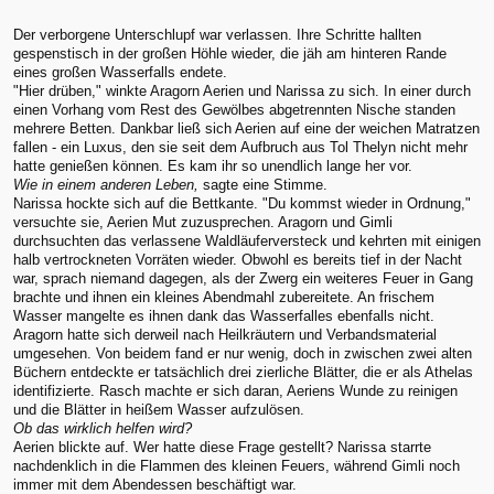
Der verborgene Unterschlupf war verlassen. Ihre Schritte hallten
gespenstisch in der großen Höhle wieder, die jäh am hinteren Rande
eines großen Wasserfalls endete.
"Hier drüben," winkte Aragorn Aerien und Narissa zu sich. In einer durch
einen Vorhang vom Rest des Gewölbes abgetrennten Nische standen
mehrere Betten. Dankbar ließ sich Aerien auf eine der weichen Matratzen
fallen - ein Luxus, den sie seit dem Aufbruch aus Tol Thelyn nicht mehr
hatte genießen können. Es kam ihr so unendlich lange her vor.
Wie in einem anderen Leben,
sagte eine Stimme.
Narissa hockte sich auf die Bettkante. "Du kommst wieder in Ordnung,"
versuchte sie, Aerien Mut zuzusprechen. Aragorn und Gimli
durchsuchten das verlassene Waldläuferversteck und kehrten mit einigen
halb vertrockneten Vorräten wieder. Obwohl es bereits tief in der Nacht
war, sprach niemand dagegen, als der Zwerg ein weiteres Feuer in Gang
brachte und ihnen ein kleines Abendmahl zubereitete. An frischem
Wasser mangelte es ihnen dank das Wasserfalles ebenfalls nicht.
Aragorn hatte sich derweil nach Heilkräutern und Verbandsmaterial
umgesehen. Von beidem fand er nur wenig, doch in zwischen zwei alten
Büchern entdeckte er tatsächlich drei zierliche Blätter, die er als Athelas
identifizierte. Rasch machte er sich daran, Aeriens Wunde zu reinigen
und die Blätter in heißem Wasser aufzulösen.
Ob das wirklich helfen wird?
Aerien blickte auf. Wer hatte diese Frage gestellt? Narissa starrte
nachdenklich in die Flammen des kleinen Feuers, während Gimli noch
immer mit dem Abendessen beschäftigt war.