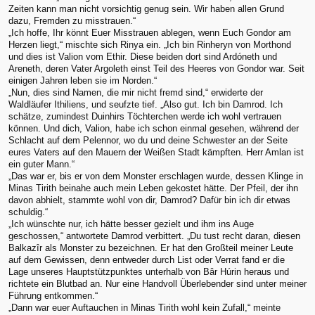
Zeiten kann man nicht vorsichtig genug sein. Wir haben allen Grund
dazu, Fremden zu misstrauen.“
„Ich hoffe, Ihr könnt Euer Misstrauen ablegen, wenn Euch Gondor am
Herzen liegt,“ mischte sich Rinya ein. „Ich bin Rinheryn von Morthond
und dies ist Valion vom Ethir. Diese beiden dort sind Ardóneth und
Areneth, deren Vater Argoleth einst Teil des Heeres von Gondor war. Seit
einigen Jahren leben sie im Norden.“
„Nun, dies sind Namen, die mir nicht fremd sind,“ erwiderte der
Waldläufer Ithiliens, und seufzte tief. „Also gut. Ich bin Damrod. Ich
schätze, zumindest Duinhirs Töchterchen werde ich wohl vertrauen
können. Und dich, Valion, habe ich schon einmal gesehen, während der
Schlacht auf dem Pelennor, wo du und deine Schwester an der Seite
eures Vaters auf den Mauern der Weißen Stadt kämpften. Herr Amlan ist
ein guter Mann.“
„Das war er, bis er von dem Monster erschlagen wurde, dessen Klinge in
Minas Tirith beinahe auch mein Leben gekostet hätte. Der Pfeil, der ihn
davon abhielt, stammte wohl von dir, Damrod? Dafür bin ich dir etwas
schuldig.“
„Ich wünschte nur, ich hätte besser gezielt und ihm ins Auge
geschossen,“ antwortete Damrod verbittert. „Du tust recht daran, diesen
Balkazîr als Monster zu bezeichnen. Er hat den Großteil meiner Leute
auf dem Gewissen, denn entweder durch List oder Verrat fand er die
Lage unseres Hauptstützpunktes unterhalb von Bâr Húrin heraus und
richtete ein Blutbad an. Nur eine Handvoll Überlebender sind unter meiner
Führung entkommen.“
„Dann war euer Auftauchen in Minas Tirith wohl kein Zufall,“ meinte