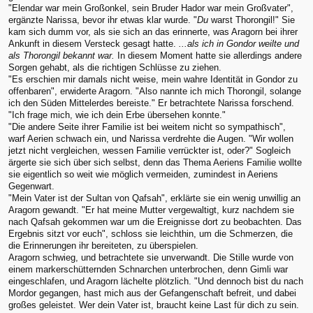
"Elendar war mein Großonkel, sein Bruder Hador war mein Großvater",
ergänzte Narissa, bevor ihr etwas klar wurde. "
Du
warst Thorongil!" Sie
kam sich dumm vor, als sie sich an das erinnerte, was Aragorn bei ihrer
Ankunft in diesem Versteck gesagt hatte.
...als ich in Gondor weilte und
als Thorongil bekannt war.
In diesem Moment hatte sie allerdings andere
Sorgen gehabt, als die richtigen Schlüsse zu ziehen.
"Es erschien mir damals nicht weise, mein wahre Identität in Gondor zu
offenbaren", erwiderte Aragorn. "Also nannte ich mich Thorongil, solange
ich den Süden Mittelerdes bereiste." Er betrachtete Narissa forschend.
"Ich frage mich, wie ich dein Erbe übersehen konnte."
"Die andere Seite ihrer Familie ist bei weitem nicht so sympathisch",
warf Aerien schwach ein, und Narissa verdrehte die Augen. "Wir wollen
jetzt nicht vergleichen, wessen Familie verrückter ist, oder?" Sogleich
ärgerte sie sich über sich selbst, denn das Thema Aeriens Familie wollte
sie eigentlich so weit wie möglich vermeiden, zumindest in Aeriens
Gegenwart.
"Mein Vater ist der Sultan von Qafsah", erklärte sie ein wenig unwillig an
Aragorn gewandt. "Er hat meine Mutter vergewaltigt, kurz nachdem sie
nach Qafsah gekommen war um die Ereignisse dort zu beobachten. Das
Ergebnis sitzt vor euch", schloss sie leichthin, um die Schmerzen, die
die Erinnerungen ihr bereiteten, zu überspielen.
Aragorn schwieg, und betrachtete sie unverwandt. Die Stille wurde von
einem markerschütternden Schnarchen unterbrochen, denn Gimli war
eingeschlafen, und Aragorn lächelte plötzlich. "Und dennoch bist du nach
Mordor gegangen, hast mich aus der Gefangenschaft befreit, und dabei
großes geleistet. Wer dein Vater ist, braucht keine Last für dich zu sein.