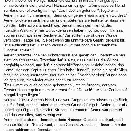
"Die Hände eines Königs, haben sie damals in Minas Tirith gesagt",
erinnerte Gimli sich, und warf Narissa ein einigermaßen sauberes Hemd
zu, dass sie reflexartig auffing. "Das habe ich gefunden", fügte er an
Aerien hinzu. "Ich nehme an, dass du dir gerne etwas anziehen würdest."
Aerien blickte an sich herunter und errötete, als sie feststellte, dass sie
von der Hüfte aufwärts nackt war. Sie griff nach dem Hemd, das
irgendein Waldläufer hier zurückgelassen haben mochte, doch Narissa
zog es rasch aus ihrer Reichweite. "Wir sollten zuerst diese Wunde
verbinden", sagte sie. "Selbst wenn die unmittelbare Gefahr gebannt ist,
ist sie ziemlich tief. Danach kannst du immer noch die schamhafte
Jungfrau spielen."
Aerien versetzte ihr einen schwachen Klaps gegen den Oberarm - einen
ziemlich schwachen. Trotzdem ließ sie zu, dass Narissa die Wunde
sorgfältig verband, und ließ sich anschließend von ihr dabei helfen, das
Hemd über den Kopf zu ziehen. "Ich habe Hunger", stellte sie schließlich
fest, und klang überrascht über sich selbst. "Noch vor einer Stunde habe
ich geglaubt, nie wieder etwas essen zu können."
"Dazu wäre es auch beinahe gekommen", stellte Aragorn, der vom
Fenster hinüber gekommen war, ernst fest. "Du weißt, welche Zauber auf
Morgulklingen liegen."
Narissa drückte Aeriens Hand, und warf Aragorn einen missmutigen Blick
zu. Sie fand, dass es überhaupt keinen Grund dafür gab, Aerien mehr als
unbedingt nötig an die letzten Stunden zu erinnern. Aerien war gerettet,
und das war alles, was wichtig war.
Aerien nickte stumm, bemerkte dann Narissas Gesichtsausdruck, und
musste lächeln. "Kein Grund, so ein Gesicht zu ziehen, 'Rissa. Ich habe
schon schlimmeres überstanden."