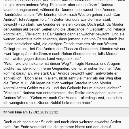
es gibt einen anderen Weg. Riskanter, aber umso kürzer." Narissa
lauschte angespannt, während ihr Daumen unbewusst über Aeriens
Handrücken strich. "Wir könnten direkt nach Westen gehen, nach Cair
Andros", fuhr Aragorn fort. "In Zeiten Gondors war die Insel stark
bewacht - so stark, wie Gondor es leisten konnte. Doch jetzt, da Mordor
den Anduin auf beiden Seiten und die Übergänge in Osgiliath und Pelargir
kontrolliert... Vielleicht ist Cair Andros dann schwächer bewacht. Und sie
werden jedenfalls nicht erwarten, dass jemand sich von Osten durch ihre
Linien schleichen wird, die einzigen Feinde erwarten sie von Westen.
Gelingt es uns, bei Cair Andros den Fluss zu überqueren, könnten wir nur
zwei Tage später die Grenze nach Rohan überschreiten, falls Mordor
nicht weiter gegen dieses Land vorgerückt ist."
"Wie... wie viel riskanter ist dieser Weg?", fragte Narissa, und Aragorn
blickte nachdenklich in ferne Gegenden, die nur er sehen konnte. "Das
kommt darauf an, wie stark Cair Andros bewacht wird", antwortete er
schließlich. "Doch alles in allem, nicht sehr viel mehr als der Weg über
die Emyn Muil. Wir legen deutlich weniger Strecke in von Mordor
kontrolliertem Gebiet zurück, und das Gelände ist um einiges leichter."
"Also gut." Narissa war entschlossen, das Risiko einzugehen, allein um
Aeriens Willen. "Gehen wir nach Cair Andros - allerdings erst, nachdem
ich wenigstens eine Stunde Schlaf bekommen habe."
#4
von
Fine
am 12 Okt, 2019 21:32
Doch auch nach einer Stunde und nach einer weiteren erwachte Aerien
nicht. Am Ende verschlief sie die gesamte Nacht und den darauf