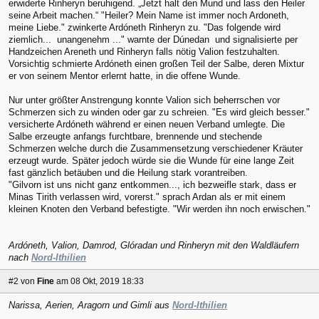
erwiderte Rinheryn beruhigend. „Jetzt halt den Mund und lass den Heiler
seine Arbeit machen.“ "Heiler? Mein Name ist immer noch Ardoneth,
meine Liebe." zwinkerte Ardóneth Rinheryn zu. "Das folgende wird
ziemlich... unangenehm ..." warnte der Dúnedan und signalisierte per
Handzeichen Areneth und Rinheryn falls nötig Valion festzuhalten.
Vorsichtig schmierte Ardóneth einen großen Teil der Salbe, deren Mixtur
er von seinem Mentor erlernt hatte, in die offene Wunde.
Nur unter größter Anstrengung konnte Valion sich beherrschen vor
Schmerzen sich zu winden oder gar zu schreien. "Es wird gleich besser."
versicherte Ardóneth während er einen neuen Verband umlegte. Die
Salbe erzeugte anfangs furchtbare, brennende und stechende
Schmerzen welche durch die Zusammensetzung verschiedener Kräuter
erzeugt wurde. Später jedoch würde sie die Wunde für eine lange Zeit
fast gänzlich betäuben und die Heilung stark vorantreiben.
"Gilvorn ist uns nicht ganz entkommen..., ich bezweifle stark, dass er
Minas Tirith verlassen wird, vorerst." sprach Ardan als er mit einem
kleinen Knoten den Verband befestigte. "Wir werden ihn noch erwischen."
Ardóneth, Valion, Damrod, Glóradan und Rinheryn mit den Waldläufern
nach
Nord-Ithilien
#2
von
Fine
am 08 Okt, 2019 18:33
Narissa, Aerien, Aragorn und Gimli aus
Nord-Ithilien