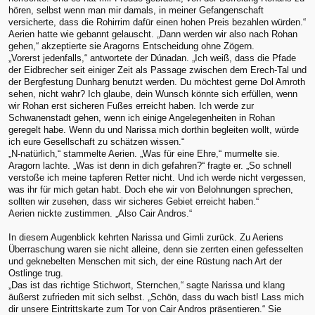
hören, selbst wenn man mir damals, in meiner Gefangenschaft
versicherte, dass die Rohirrim dafür einen hohen Preis bezahlen würden.“
Aerien hatte wie gebannt gelauscht. „Dann werden wir also nach Rohan
gehen,“ akzeptierte sie Aragorns Entscheidung ohne Zögern.
„Vorerst jedenfalls,“ antwortete der Dúnadan. „Ich weiß, dass die Pfade
der Eidbrecher seit einiger Zeit als Passage zwischen dem Erech-Tal und
der Bergfestung Dunharg benutzt werden. Du möchtest gerne Dol Amroth
sehen, nicht wahr? Ich glaube, dein Wunsch könnte sich erfüllen, wenn
wir Rohan erst sicheren Fußes erreicht haben. Ich werde zur
Schwanenstadt gehen, wenn ich einige Angelegenheiten in Rohan
geregelt habe. Wenn du und Narissa mich dorthin begleiten wollt, würde
ich eure Gesellschaft zu schätzen wissen.“
„N-natürlich,“ stammelte Aerien. „Was für eine Ehre,“ murmelte sie.
Aragorn lachte. „Was ist denn in dich gefahren?“ fragte er. „So schnell
verstoße ich meine tapferen Retter nicht. Und ich werde nicht vergessen,
was ihr für mich getan habt. Doch ehe wir von Belohnungen sprechen,
sollten wir zusehen, dass wir sicheres Gebiet erreicht haben.“
Aerien nickte zustimmen. „Also Cair Andros.“
In diesem Augenblick kehrten Narissa und Gimli zurück. Zu Aeriens
Überraschung waren sie nicht alleine, denn sie zerrten einen gefesselten
und geknebelten Menschen mit sich, der eine Rüstung nach Art der
Ostlinge trug.
„Das ist das richtige Stichwort, Sternchen,“ sagte Narissa und klang
äußerst zufrieden mit sich selbst. „Schön, dass du wach bist! Lass mich
dir unsere Eintrittskarte zum Tor von Cair Andros präsentieren.“ Sie