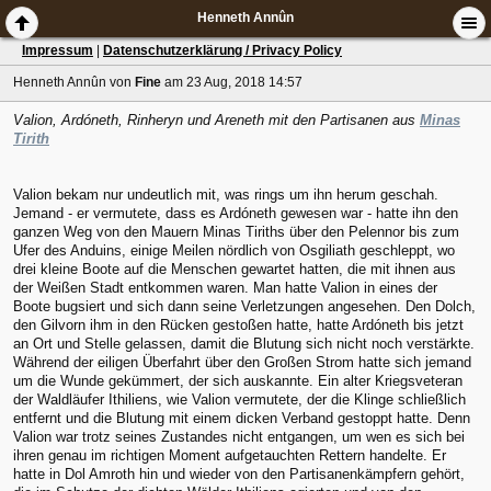
Henneth Annûn
Impressum
|
Datenschutzerklärung / Privacy Policy
Henneth Annûn
von
Fine
am 23 Aug, 2018 14:57
Valion, Ardóneth, Rinheryn und Areneth mit den Partisanen aus
Minas
Tirith
Valion bekam nur undeutlich mit, was rings um ihn herum geschah.
Jemand - er vermutete, dass es Ardóneth gewesen war - hatte ihn den
ganzen Weg von den Mauern Minas Tiriths über den Pelennor bis zum
Ufer des Anduins, einige Meilen nördlich von Osgiliath geschleppt, wo
drei kleine Boote auf die Menschen gewartet hatten, die mit ihnen aus
der Weißen Stadt entkommen waren. Man hatte Valion in eines der
Boote bugsiert und sich dann seine Verletzungen angesehen. Den Dolch,
den Gilvorn ihm in den Rücken gestoßen hatte, hatte Ardóneth bis jetzt
an Ort und Stelle gelassen, damit die Blutung sich nicht noch verstärkte.
Während der eiligen Überfahrt über den Großen Strom hatte sich jemand
um die Wunde gekümmert, der sich auskannte. Ein alter Kriegsveteran
der Waldläufer Ithiliens, wie Valion vermutete, der die Klinge schließlich
entfernt und die Blutung mit einem dicken Verband gestoppt hatte. Denn
Valion war trotz seines Zustandes nicht entgangen, um wen es sich bei
ihren genau im richtigen Moment aufgetauchten Rettern handelte. Er
hatte in Dol Amroth hin und wieder von den Partisanenkämpfern gehört,