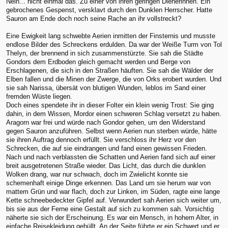
Nein... nicht einmal das. Zu einer von ihren geringen Dienerinnen. Ein
gebrochenes Gespenst, versklavt durch den Dunklen Herrscher. Hatte
Sauron am Ende doch noch seine Rache an ihr vollstreckt?
Eine Ewigkeit lang schwebte Aerien inmitten der Finsternis und musste
endlose Bilder des Schreckens erdulden. Da war der Weiße Turm von Tol
Thelyn, der brennend in sich zusammenstürzte. Sie sah die Städte
Gondors dem Erdboden gleich gemacht werden und Berge von
Erschlagenen, die sich in den Straßen häuften. Sie sah die Wälder der
Elben fallen und die Minen der Zwerge, die von Orks erobert wurden. Und
sie sah Narissa, übersät von blutigen Wunden, leblos im Sand einer
fremden Wüste liegen.
Doch eines spendete ihr in dieser Folter ein klein wenig Trost: Sie ging
dahin, in dem Wissen, Mordor einen schweren Schlag versetzt zu haben.
Aragorn war frei und würde nach Gondor gehen, um den Widerstand
gegen Sauron anzuführen. Selbst wenn Aerien nun sterben würde, hätte
sie ihren Auftrag dennoch erfüllt. Sie verschloss ihr Herz vor den
Schrecken, die auf sie eindrangen und fand einen gewissen Frieden.
Nach und nach verblassten die Schatten und Aerien fand sich auf einer
breit ausgetretenen Straße wieder. Das Licht, das durch die dunklen
Wolken drang, war nur schwach, doch im Zwielicht konnte sie
schemenhaft einige Dinge erkennen. Das Land um sie herum war von
mattem Grün und war flach, doch zur Linken, im Süden, ragte eine lange
Kette schneebedeckter Gipfel auf. Verwundert sah Aerien sich weiter um,
bis sie aus der Ferne eine Gestalt auf sich zu kommen sah. Vorsichtig
näherte sie sich der Erscheinung. Es war ein Mensch, in hohem Alter, in
einfache Reisekleidung gehüllt. An der Seite führte er ein Schwert und er