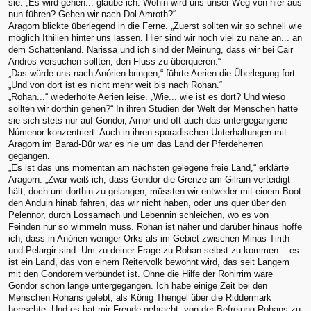
sie. „Es wird gehen... glaube ich. Wohin wird uns unser Weg von hier aus
nun führen? Gehen wir nach Dol Amroth?“
Aragorn blickte überlegend in die Ferne. „Zuerst sollten wir so schnell wie
möglich Ithilien hinter uns lassen. Hier sind wir noch viel zu nahe an... an
dem Schattenland. Narissa und ich sind der Meinung, dass wir bei Cair
Andros versuchen sollten, den Fluss zu überqueren.“
„Das würde uns nach Anórien bringen,“ führte Aerien die Überlegung fort.
„Und von dort ist es nicht mehr weit bis nach Rohan.“
„Rohan...“ wiederholte Aerien leise. „Wie... wie ist es dort? Und wieso
sollten wir dorthin gehen?“ In ihren Studien der Welt der Menschen hatte
sie sich stets nur auf Gondor, Arnor und oft auch das untergegangene
Númenor konzentriert. Auch in ihren sporadischen Unterhaltungen mit
Aragorn im Barad-Dûr war es nie um das Land der Pferdeherren
gegangen.
„Es ist das uns momentan am nächsten gelegene freie Land,“ erklärte
Aragorn. „Zwar weiß ich, dass Gondor die Grenze am Gilrain verteidigt
hält, doch um dorthin zu gelangen, müssten wir entweder mit einem Boot
den Anduin hinab fahren, das wir nicht haben, oder uns quer über den
Pelennor, durch Lossarnach und Lebennin schleichen, wo es von
Feinden nur so wimmeln muss. Rohan ist näher und darüber hinaus hoffe
ich, dass in Anórien weniger Orks als im Gebiet zwischen Minas Tirith
und Pelargir sind. Um zu deiner Frage zu Rohan selbst zu kommen... es
ist ein Land, das von einem Reitervolk bewohnt wird, das seit Langem
mit den Gondorern verbündet ist. Ohne die Hilfe der Rohirrim wäre
Gondor schon lange untergegangen. Ich habe einige Zeit bei den
Menschen Rohans gelebt, als König Thengel über die Riddermark
herrschte. Und es hat mir Freude gebracht, von der Befreiung Rohans zu