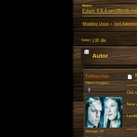
News:
Edain 4.8.4 veröffentlicht!
Modding Union
»
[en] Administ
Seiten:
1
[
2
]
Alle
Autor
Fellowship
Bilbos Festgast
Old 
New 
I pol
Beiträge: 19