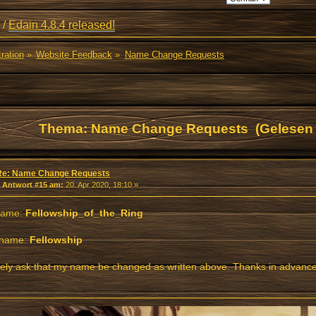
/
Edain 4.8.4 released!
ration
»
Website Feedback
»
Name Change Requests
Thema: Name Change Requests (Gelesen 
Re: Name Change Requests
«
Antwort #15 am:
20. Apr 2020, 18:10 »
name:
Fellowship_of_the_Ring
name:
Fellowship
itely ask that my name be changed as written above. Thanks in advanc