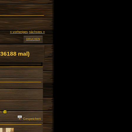
« vorheriges
nächstes »
DRUCKEN
36188 mal)
e.
Gespeichert