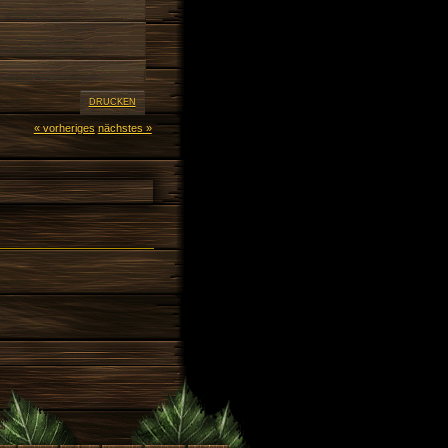
DRUCKEN
« vorheriges
nächstes »