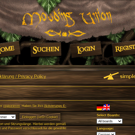
lärung / Privacy Policy
er
registrieren
. Haben Sie Ihre
Aktivierungs E-
Select Boards:
rt und Sitzungslänge. Hierbei werden gemäß
und Passwort verschlüsselt für die gewählte
Language: