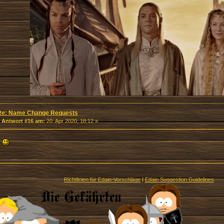
Re: Name Change Requests
«
Antwort #16 am:
20. Apr 2020, 18:12 »
e
Richtlinien für Edain-Vorschläge
I
Edain Suggestion Guidelines