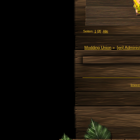
Seiten:
1
[
2
]
Alle
Modding Union
»
[en] Administ
Impr