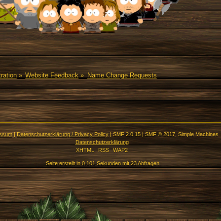
ration
»
Website Feedback
»
Name Change Requests
essum
|
Datenschutzerklärung / Privacy Policy
|
SMF 2.0.15
|
SMF © 2017
,
Simple Machines
Datenschutzerklärung
XHTML
RSS
WAP2
Seite erstellt in 0.101 Sekunden mit 23 Abfragen.