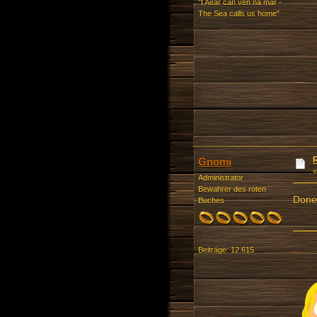
"I Aear cân ven na mar -
The Sea calls us home"
Gnomi
Administrator
Bewahrer des roten
Don
Buches
Beiträge: 12.615