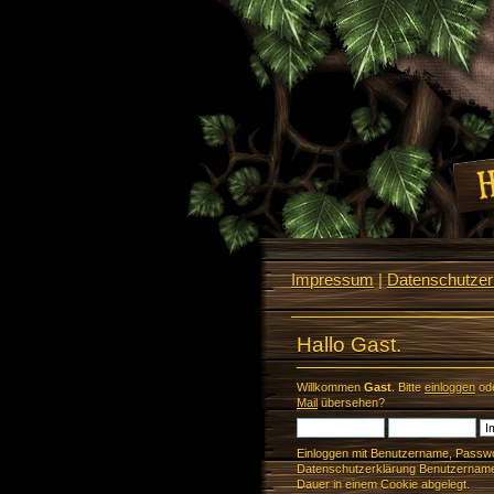
Impressum
|
Datenschutzerk
Hallo Gast.
Willkommen
Gast
. Bitte
einloggen
od
Mail
übersehen?
Einloggen mit Benutzername, Passwo
Datenschutzerklärung Benutzername 
Dauer in einem Cookie abgelegt.