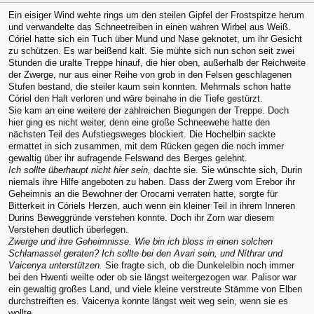
Ein eisiger Wind wehte rings um den steilen Gipfel der Frostspitze herum
und verwandelte das Schneetreiben in einen wahren Wirbel aus Weiß.
Córiel hatte sich ein Tuch über Mund und Nase geknotet, um ihr Gesicht
zu schützen. Es war beißend kalt. Sie mühte sich nun schon seit zwei
Stunden die uralte Treppe hinauf, die hier oben, außerhalb der Reichweite
der Zwerge, nur aus einer Reihe von grob in den Felsen geschlagenen
Stufen bestand, die steiler kaum sein konnten. Mehrmals schon hatte
Córiel den Halt verloren und wäre beinahe in die Tiefe gestürzt.
Sie kam an eine weitere der zahlreichen Biegungen der Treppe. Doch
hier ging es nicht weiter, denn eine große Schneewehe hatte den
nächsten Teil des Aufstiegsweges blockiert. Die Hochelbin sackte
ermattet in sich zusammen, mit dem Rücken gegen die noch immer
gewaltig über ihr aufragende Felswand des Berges gelehnt.
Ich sollte überhaupt nicht hier sein,
dachte sie. Sie wünschte sich, Durin
niemals ihre Hilfe angeboten zu haben. Dass der Zwerg vom Erebor ihr
Geheimnis an die Bewohner der Orocarni verraten hatte, sorgte für
Bitterkeit in Córiels Herzen, auch wenn ein kleiner Teil in ihrem Inneren
Durins Beweggründe verstehen konnte. Doch ihr Zorn war diesem
Verstehen deutlich überlegen.
Zwerge und ihre Geheimnisse. Wie bin ich bloss in einen solchen
Schlamassel geraten? Ich sollte bei den Avari sein, und Níthrar und
Vaicenya unterstützen.
Sie fragte sich, ob die Dunkelelbin noch immer
bei den Hwenti weilte oder ob sie längst weitergezogen war. Palisor war
ein gewaltig großes Land, und viele kleine verstreute Stämme von Elben
durchstreiften es. Vaicenya konnte längst weit weg sein, wenn sie es
wollte.