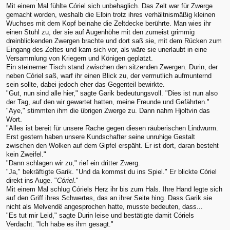
Mit einem Mal fühlte Córiel sich unbehaglich. Das Zelt war für Zwerge
gemacht worden, weshalb die Elbin trotz ihres verhältnismäßig kleinen
Wuchses mit dem Kopf beinahe die Zeltdecke berührte. Man wies ihr
einen Stuhl zu, der sie auf Augenhöhe mit den zumeist grimmig
dreinblickenden Zwergen brachte und dort saß sie, mit dem Rücken zum
Eingang des Zeltes und kam sich vor, als wäre sie unerlaubt in eine
Versammlung von Kriegern und Königen geplatzt.
Ein steinerner Tisch stand zwischen den sitzenden Zwergen. Durin, der
neben Córiel saß, warf ihr einen Blick zu, der vermutlich aufmunternd
sein sollte, dabei jedoch eher das Gegenteil bewirkte.
"Gut, nun sind alle hier," sagte Garik bedeutungsvoll. "Dies ist nun also
der Tag, auf den wir gewartet hatten, meine Freunde und Gefährten."
"Aye," stimmten ihm die übrigen Zwerge zu. Dann nahm Hjoltvin das
Wort.
"Alles ist bereit für unsere Rache gegen diesen räuberischen Lindwurm.
Erst gestern haben unsere Kundschafter seine unruhige Gestalt
zwischen den Wolken auf dem Gipfel erspäht. Er ist dort, daran besteht
kein Zweifel."
"Dann schlagen wir zu," rief ein dritter Zwerg.
"Ja," bekräftigte Garik. "Und da kommst du ins Spiel." Er blickte Córiel
direkt ins Auge. "
Córiel
."
Mit einem Mal schlug Córiels Herz ihr bis zum Hals. Ihre Hand legte sich
auf den Griff ihres Schwertes, das an ihrer Seite hing. Dass Garik sie
nicht als Melvendë angesprochen hatte, musste bedeuten, dass...
"Es tut mir Leid," sagte Durin leise und bestätigte damit Córiels
Verdacht. "Ich habe es ihm gesagt."