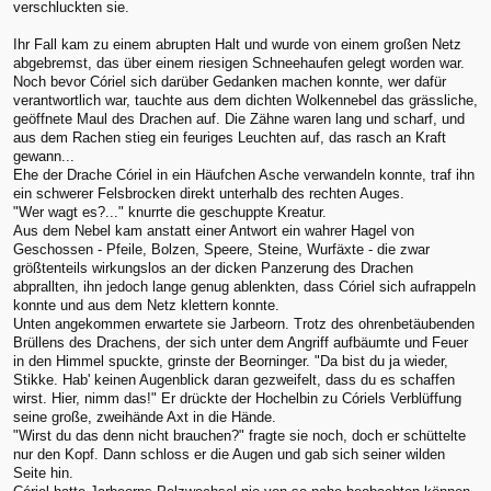
verschluckten sie.
Ihr Fall kam zu einem abrupten Halt und wurde von einem großen Netz
abgebremst, das über einem riesigen Schneehaufen gelegt worden war.
Noch bevor Córiel sich darüber Gedanken machen konnte, wer dafür
verantwortlich war, tauchte aus dem dichten Wolkennebel das grässliche,
geöffnete Maul des Drachen auf. Die Zähne waren lang und scharf, und
aus dem Rachen stieg ein feuriges Leuchten auf, das rasch an Kraft
gewann...
Ehe der Drache Córiel in ein Häufchen Asche verwandeln konnte, traf ihn
ein schwerer Felsbrocken direkt unterhalb des rechten Auges.
"Wer wagt es?..." knurrte die geschuppte Kreatur.
Aus dem Nebel kam anstatt einer Antwort ein wahrer Hagel von
Geschossen - Pfeile, Bolzen, Speere, Steine, Wurfäxte - die zwar
größtenteils wirkungslos an der dicken Panzerung des Drachen
abprallten, ihn jedoch lange genug ablenkten, dass Córiel sich aufrappeln
konnte und aus dem Netz klettern konnte.
Unten angekommen erwartete sie Jarbeorn. Trotz des ohrenbetäubenden
Brüllens des Drachens, der sich unter dem Angriff aufbäumte und Feuer
in den Himmel spuckte, grinste der Beorninger. "Da bist du ja wieder,
Stikke. Hab' keinen Augenblick daran gezweifelt, dass du es schaffen
wirst. Hier, nimm das!" Er drückte der Hochelbin zu Córiels Verblüffung
seine große, zweihände Axt in die Hände.
"Wirst du das denn nicht brauchen?" fragte sie noch, doch er schüttelte
nur den Kopf. Dann schloss er die Augen und gab sich seiner wilden
Seite hin.