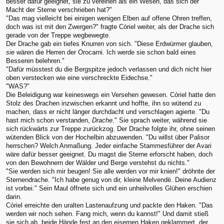
besser dafür geeignet, sie zu vereinen als ein Wesen, das sich der
Macht der Sterne verschrieben hat?"
"Das mag vielleicht bei einigen wenigen Elben auf offene Ohren treffen,
doch was ist mit den Zwergen?" fragte Córiel weiter, als der Drache sich
gerade von der Treppe wegbewegte.
Der Drache gab ein tiefes Knurren von sich. "Diese Erdwürmer glauben,
sie
wären die Herren der Orocarni. Ich werde sie schon bald eines
Besseren belehren."
"Dafür müsstest du die Bergspitze jedoch verlassen und dich nicht hier
oben verstecken wie eine verschreckte Eidechse."
"WAS?"
Die Beleidigung war keineswegs ein Versehen gewesen. Córiel hatte den
Stolz des Drachen inzwischen erkannt und hoffte, ihn so wütend zu
machen, dass er nicht länger durchdacht und verschlagen agierte. "Du
hast mich schon verstanden,
Drache
." Sie sprach weiter, während sie
sich rückwärts zur Treppe zurückzog. Der Drache folgte ihr, ohne seinen
wütenden Blick von der Hochelbin abzuwenden. "Du willst über Palisor
herrschen? Welch Anmaßung. Jeder einfache Stammesführer der Avari
wäre dafür besser geeignet. Du magst die Sterne erforscht haben, doch
von den Bewohnern der Wälder und Berge verstehst du nichts."
"Sie werden sich mir beugen! Sie alle werden vor mir knien!" dröhnte der
Sternendrache. "Ich habe genug von dir, kleine Melvendë. Deine Audienz
ist vorbei." Sein Maul öffnete sich und ein unheilvolles Glühen erschien
darin.
Córiel erreichte den uralten Lastenaufzung und packte den Haken. "Das
werden wir noch sehen. Fang mich, wenn du kannst!" Und damit stieß
sie sich ab, beide Hände fest an den eisernen Haken geklammert, der