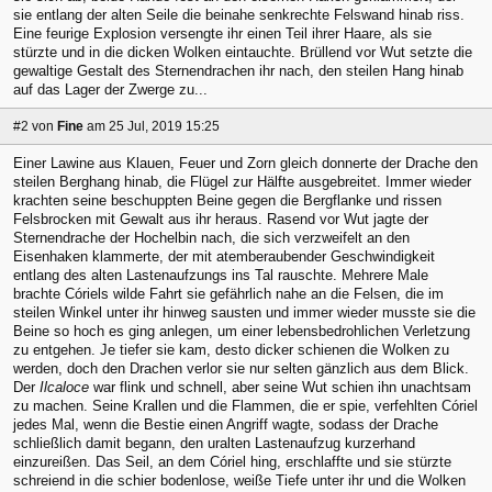
sie entlang der alten Seile die beinahe senkrechte Felswand hinab riss.
Eine feurige Explosion versengte ihr einen Teil ihrer Haare, als sie
stürzte und in die dicken Wolken eintauchte. Brüllend vor Wut setzte die
gewaltige Gestalt des Sternendrachen ihr nach, den steilen Hang hinab
auf das Lager der Zwerge zu...
#2
von
Fine
am 25 Jul, 2019 15:25
Einer Lawine aus Klauen, Feuer und Zorn gleich donnerte der Drache den
steilen Berghang hinab, die Flügel zur Hälfte ausgebreitet. Immer wieder
krachten seine beschuppten Beine gegen die Bergflanke und rissen
Felsbrocken mit Gewalt aus ihr heraus. Rasend vor Wut jagte der
Sternendrache der Hochelbin nach, die sich verzweifelt an den
Eisenhaken klammerte, der mit atemberaubender Geschwindigkeit
entlang des alten Lastenaufzungs ins Tal rauschte. Mehrere Male
brachte Córiels wilde Fahrt sie gefährlich nahe an die Felsen, die im
steilen Winkel unter ihr hinweg sausten und immer wieder musste sie die
Beine so hoch es ging anlegen, um einer lebensbedrohlichen Verletzung
zu entgehen. Je tiefer sie kam, desto dicker schienen die Wolken zu
werden, doch den Drachen verlor sie nur selten gänzlich aus dem Blick.
Der
Ilcaloce
war flink und schnell, aber seine Wut schien ihn unachtsam
zu machen. Seine Krallen und die Flammen, die er spie, verfehlten Córiel
jedes Mal, wenn die Bestie einen Angriff wagte, sodass der Drache
schließlich damit begann, den uralten Lastenaufzug kurzerhand
einzureißen. Das Seil, an dem Córiel hing, erschlaffte und sie stürzte
schreiend in die schier bodenlose, weiße Tiefe unter ihr und die Wolken