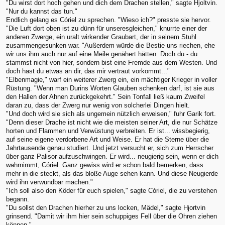
"Du wirst dort hoch gehen und dich dem Drachen stellen," sagte Hjoltvin.
"Nur du kannst das tun."
Endlich gelang es Córiel zu sprechen. "Wieso ich?" presste sie hervor.
"Die Luft dort oben ist zu dünn für unseresgleichen," knurrte einer der
anderen Zwerge, ein uralt wirkender Graubart, der in seinem Stuhl
zusammengesunken war. "Außerdem würde die Bestie uns riechen, ehe
wir uns ihm auch nur auf eine Meile genähert hätten. Doch du - du
stammst nicht von hier, sondern bist eine Fremde aus dem Westen. Und
doch hast du etwas an dir, das mir vertraut vorkommt..."
"Elbenmagie," warf ein weiterer Zwerg ein, ein mächtiger Krieger in voller
Rüstung. "Wenn man Durins Worten Glauben schenken darf, ist sie aus
den Hallen der Ahnen zurückgekehrt." Sein Tonfall ließ kaum Zweifel
daran zu, dass der Zwerg nur wenig von solcherlei Dingen hielt.
"Und doch wird sie sich als ungemein nützlich erweisen," fuhr Garik fort.
"Denn dieser Drache ist nicht wie die meisten seiner Art, die nur Schätze
horten und Flammen und Verwüstung verbreiten. Er ist... wissbegierig,
auf seine eigene verdorbene Art und Weise. Er hat die Sterne über die
Jahrtausende genau studiert. Und jetzt versucht er, sich zum Herrscher
über ganz Palisor aufzuschwingen. Er wird... neugierig sein, wenn er dich
wahrnimmt, Córiel. Ganz gewiss wird er schon bald bemerken, dass
mehr in die steckt, als das bloße Auge sehen kann. Und diese Neugierde
wird ihn verwundbar machen."
"Ich soll also den Köder für euch spielen," sagte Córiel, die zu verstehen
begann.
"Du sollst den Drachen hierher zu uns locken, Mädel," sagte Hjortvin
grinsend. "Damit wir ihm hier sein schuppiges Fell über die Ohren ziehen
können."