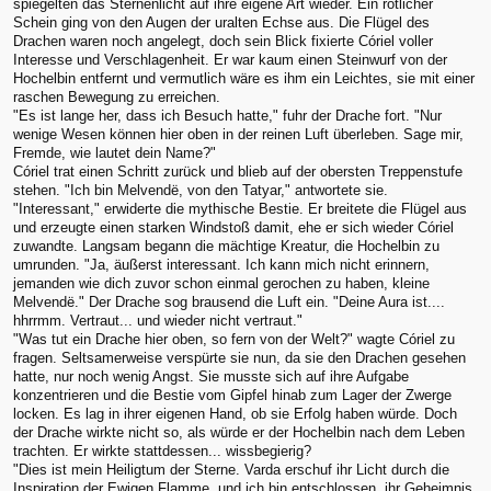
spiegelten das Sternenlicht auf ihre eigene Art wieder. Ein rötlicher
Schein ging von den Augen der uralten Echse aus. Die Flügel des
Drachen waren noch angelegt, doch sein Blick fixierte Córiel voller
Interesse und Verschlagenheit. Er war kaum einen Steinwurf von der
Hochelbin entfernt und vermutlich wäre es ihm ein Leichtes, sie mit einer
raschen Bewegung zu erreichen.
"Es ist lange her, dass ich Besuch hatte," fuhr der Drache fort. "Nur
wenige Wesen können hier oben in der reinen Luft überleben. Sage mir,
Fremde, wie lautet dein Name?"
Córiel trat einen Schritt zurück und blieb auf der obersten Treppenstufe
stehen. "Ich bin Melvendë, von den Tatyar," antwortete sie.
"Interessant," erwiderte die mythische Bestie. Er breitete die Flügel aus
und erzeugte einen starken Windstoß damit, ehe er sich wieder Córiel
zuwandte. Langsam begann die mächtige Kreatur, die Hochelbin zu
umrunden. "Ja, äußerst interessant. Ich kann mich nicht erinnern,
jemanden wie dich zuvor schon einmal gerochen zu haben, kleine
Melvendë." Der Drache sog brausend die Luft ein. "Deine Aura ist....
hhrrmm. Vertraut... und wieder nicht vertraut."
"Was tut ein Drache hier oben, so fern von der Welt?" wagte Córiel zu
fragen. Seltsamerweise verspürte sie nun, da sie den Drachen gesehen
hatte, nur noch wenig Angst. Sie musste sich auf ihre Aufgabe
konzentrieren und die Bestie vom Gipfel hinab zum Lager der Zwerge
locken. Es lag in ihrer eigenen Hand, ob sie Erfolg haben würde. Doch
der Drache wirkte nicht so, als würde er der Hochelbin nach dem Leben
trachten. Er wirkte stattdessen... wissbegierig?
"Dies ist mein Heiligtum der Sterne. Varda erschuf ihr Licht durch die
Inspiration der Ewigen Flamme, und ich bin entschlossen, ihr Geheimnis