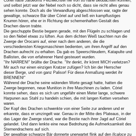
Córiel hatte Jarbeorns Pelzwechsel nie von so nahe beobachten können,
und selbst jetzt war der Nebel noch so dicht, dass sie nicht alles genau
sehen konnte. Doch als die Verwandlung abgeschlossen war, ragte der
gewaltige, schwarze Bär über Córiel auf und ließ ein kampflustiges
Knurren hören, ehe er in Richtung der schemenhaften Gestalt des
Drachen davon trabte.
Die geschuppte Bestie begann gerade, mit den Flügeln zu schlagen und
so den Nebel etwas zu lüften. Aus dem dichten Weiß tauchten nun die
Zwerge der Orocarni auf, einer nach dem anderen, die die
verschiedensten Kriegsmaschinen bedienten, um ihren Angriff auf den
Drachen aufrecht zu erhalten. Da gab es Speerschleudern, Katapulte und
Ballisten, die von erfahrener Hand gesteuert wurden.
"Ihr NARREN!" brüllte der Drache. "Ihr denkt, ihr könnt MICH verletzen?
Mir auch nur einen einzigen Kratzer zufügen? Ich bin der Herrscher
dieser Berge, und von ganz Palisor! Für diese Anmaßung werdet ihr
BRENNEN!"
Während der Drache seine wütenden Worte gesagt hatte, hatten die
Zwerge begonnen, neue Munition in ihre Maschinen zu laden. Córiel
konnte sehen, dass es sich um ungefähr einen Meter lange, schwere
Harpunen aus Stahl zu handeln schien, die mit langen Ketten versehen
waren.
Der Kopf des Drachen schwenkte von einer Seite zur anderen und er
erkannte, dass er umzingelt war. Genau in der Mitte des Plateaus, in der
das Lager der Zwerge stand, war die Bestie nach ihrer Jagd auf Córiel
gelandet. Und dann lenkte eine neue Bedrohung die Aufmerksamkeit des
Sternendrachens auf sich.
Der gewaltige schwarze Bär donnerte unerwartet flink auf den
Ilcaloce
zu