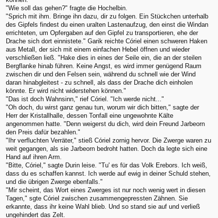
"Wie soll das gehen?" fragte die Hochelbin.
"Sprich mit ihm. Bringe ihn dazu, dir zu folgen. Ein Stückchen unterhalb
des Gipfels findest du einen uralten Lastenaufzug, den einst die Windan
errichteten, um Opfergaben auf den Gipfel zu transportieren, ehe der
Drache sich dort einnistete." Garik reichte Córiel einen schweren Haken
aus Metall, der sich mit einem einfachen Hebel öffnen und wieder
verschließen ließ. "Hake dies in eines der Seile ein, die an der steilen
Bergflanke hinab führen. Keine Angst, es wird immer genügend Raum
zwischen dir und den Felsen sein, während du schnell wie der Wind
daran hinabgleitest - zu schnell, als dass der Drache dich einholen
könnte. Er wird nicht widerstehen können."
"Das ist doch Wahnsinn," rief Córiel. "Ich werde nicht..."
"Oh doch, du wirst ganz genau tun, worum wir dich bitten," sagte der
Herr der Kristallhalle, dessen Tonfall eine ungewohnte Kälte
angenommen hatte. "Denn weigerst du dich, wird dein Freund Jarbeorn
den Preis dafür bezahlen."
"Ihr verfluchten Verräter," stieß Córiel zornig hervor. Die Zwerge waren zu
weit gegangen, als sie Jarbeorn bedroht hatten. Doch da legte sich eine
Hand auf ihren Arm.
"Bitte, Córiel," sagte Durin leise. "Tu' es für das Volk Erebors. Ich weiß,
dass du es schaffen kannst. Ich werde auf ewig in deiner Schuld stehen,
und die übrigen Zwerge ebenfalls."
"Mir scheint, das Wort eines Zwerges ist nur noch wenig wert in diesen
Tagen," sgte Córiel zwischen zusammengepressten Zähnen. Sie
erkannte, dass ihr keine Wahl blieb. Und so stand sie auf und verließ
ungehindert das Zelt.