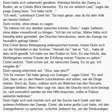
Durin hatte sich unbemerkt genähert. Kleinlaut blickte der Zwerg zu
Boden, als er Córiels Blick bemerkte. "Es tut mir wirklich Leid," sagte der
junge Zwerg leise. "Ich hätte nicht..."
"Ich weiß," unterbrach Córiel ihn. "Du hast getan, was du für dein Volk
am besten hieltest."
Durin nickte, ohne etwas zu sagen.
"Du hättest mit uns darüber sprechen können, Durin," sagte Jarbeorn,
ohne dabei vorwurfsvoll zu klingen. "Ich bin mir sicher, Stikke hätte sich
freiwillig dafür gemeldet, den Drachen herzulocken, wenn die Zwerge sie
freundlich gefragt hätten."
Ehe Córiel dieser Behauptung widersprechen konnte, kniete Durin sich
vor der Hochelbin in den Schnee. "Verzeih mir," bat er. "Ich... habe all
dies nicht gewollt. Ich hatte nur den Erebor im Sinn. Es war töricht, das
Wohlergehen meiner Freude der Erfüllung meiner Träume zu opfern."
Córiel seufzte. "Steh schon auf, du närrischer Zwerg. Es ist gut. Ich
vergebe dir."
Durin sprang erleichtert auf. "Also, was jetzt?"
"Ich für meinen Teil habe genug von Zwergen," sagte Córiel. "Es wird
Zeit, dass wir zu den Hwenti zurückkehren und sehen, wie die Dinge
stehen. Doch du, Durin, solltest noch ein Weilchen bei den Orocarni-
Zwergen bleiben. Mein Herz sagt mir, dass der Drache noch nicht besiegt
ist, und vermutlich werden wir ihre Hilfe brauchen, sollte er Palisor
weiterhin bedrohen."
Durin fügte sich und machte sich auf die Suche nach Garik und den
anderen Anführern der Zwerge. Córiel, die keine große Lust hatte, mit den
Zwergenherren zu sprechen, schickte Jarbeorn los, um die Ortskundigen