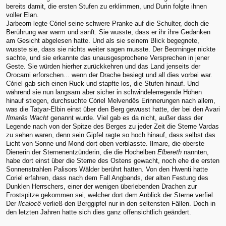
bereits damit, die ersten Stufen zu erklimmen, und Durin folgte ihnen
voller Elan.
Jarbeorn legte Córiel seine schwere Pranke auf die Schulter, doch die
Berührung war warm und sanft. Sie wusste, dass er ihr ihre Gedanken
am Gesicht abgelesen hatte. Und als sie seinem Blick begegnete,
wusste sie, dass sie nichts weiter sagen musste. Der Beorninger nickte
sachte, und sie erkannte das unausgesprochene Versprechen in jener
Geste. Sie würden hierher zurückkehren und das Land jenseits der
Orocarni erforschen... wenn der Drache besiegt und all dies vorbei war.
Córiel gab sich einen Ruck und stapfte los, die Stufen hinauf. Und
während sie nun langsam aber sicher in schwindelerregende Höhen
hinauf stiegen, durchsuchte Córiel Melvendës Erinnerungen nach allem,
was die Tatyar-Elbin einst über den Berg gewusst hatte, der bei den Avari
Ilmarës Wacht
genannt wurde. Viel gab es da nicht, außer dass der
Legende nach von der Spitze des Berges zu jeder Zeit die Sterne Vardas
zu sehen waren, denn sein Gipfel ragte so hoch hinauf, dass selbst das
Licht von Sonne und Mond dort oben verblasste. Ilmare, die oberste
Dienerin der Sternenentzünderin, die die Hochelben
Elbereth
nannten,
habe dort einst über die Sterne des Ostens gewacht, noch ehe die ersten
Sonnenstrahlen Palisors Wälder berührt hatten. Von den Hwenti hatte
Coriel erfahren, dass nach dem Fall Angbands, der alten Festung des
Dunklen Herrschers, einer der wenigen überlebenden Drachen zur
Frostspitze gekommen sei, welcher dort dem Anblick der Sterne verfiel.
Der
Ilcalocë
verließ den Berggipfel nur in den seltensten Fällen. Doch in
den letzten Jahren hatte sich dies ganz offensichtlich geändert.