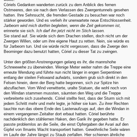
Córiels Gedanken wanderten zurück zu dem Anblick des fernen
Ostmeeres, den sie nach dem Verlassen des Zwergentunnels gesehen
hatten. Ihre Sehnsucht, die fremden Gestade zu besuchen war noch
stärker geworden. Und es verlieh ihr unerwartete neue Entschlossenheit.
Jarbeorn wird mich dorthin begleiten, wenn die Zeit gekommen ist,
erinnerte sie sich.
Ich darf ihn jetzt nicht im Stich lassen.
Sie stand auf. Sie würde sich dem Drachen stellen, doch nicht um der
Zwergen Willen, oder um ihre eigene Haut zu retten. Nein, sie würde es
für Jarbeorn tun. Und sie würde nicht vergessen, dass die Zwerge den
Beorninger dazu benutzt hatten, Córiel zu dieser Tat zu zwingen.
Unter den größten Anstrengungen gelang es ihr, die mannshohe
Schneewehe zu überwinden. Wenige Meter weiter nahm die Treppe eine
erneute Wendung und führte nun nicht länger in engen Serpentinen
entlang der steilen Felswand aufwärts, sondern grub sich direkt in den
Felsen hinein, denn der Berg hatte begonnen, sich zur Spitze hin
abzuflachen. Vom Wind verwitterte, uralte Statuen, die wohl noch von
den Windan stammen mussten, säumten den Weg und die Treppe
verbreiterte sich zusehends. Córiel stellte fest, dass der Sturm sich mit
jedem Schritt mehr und mehr legte, je höher sie kam. Zu ihrer Rechten
tauchte nun das obere Ende des Lastenaufzugs auf, den die Windan in
einem vergangenen Zeitalter dort erbaut hatten. Córiel berührte
nachdenklich den stählernen Haken, den Garik ihr gegeben hatte. Er
passte problemlos an die Seile, die einst Opfergaben der Avari auf den
Gipfel von Ilmarës Wacht transportiert hatten. Gewöhnliche Seile wären
im Laufe der Jahre längst zu Staub zerfallen. Hier schienen ähnliche