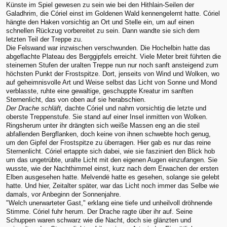
Künste im Spiel gewesen zu sein wie bei den Hithlain-Seilen der
Galadhrim, die Córiel einst im Goldenen Wald kennengelernt hatte. Córiel
hängte den Haken vorsichtig an Ort und Stelle ein, um auf einen
schnellen Rückzug vorbereitet zu sein. Dann wandte sie sich dem
letzten Teil der Treppe zu.
Die Felswand war inzwischen verschwunden. Die Hochelbin hatte das
abgeflachte Plateau des Berggipfels erreicht. Viele Meter breit führten die
steinernen Stufen der uralten Treppe nun nur noch sanft ansteigend zum
höchsten Punkt der Frostspitze. Dort, jenseits von Wind und Wolken, wo
auf geheimnisvolle Art und Weise selbst das Licht von Sonne und Mond
verblasste, ruhte eine gewaltige, geschuppte Kreatur im sanften
Sternenlicht, das von oben auf sie herabschien.
Der Drache schläft,
dachte Córiel und nahm vorsichtig die letzte und
oberste Treppenstufe. Sie stand auf einer Insel inmitten von Wolken.
Ringsherum unter ihr drängten sich weiße Massen eng an die steil
abfallenden Bergflanken, doch keine von ihnen schwebte hoch genug,
um den Gipfel der Frostspitze zu überragen. Hier gab es nur das reine
Sternenlicht. Córiel ertappte sich dabei, wie sie fasziniert den Blick hob
um das ungetrübte, uralte Licht mit den eigenen Augen einzufangen. Sie
wusste, wie der Nachthimmel einst, kurz nach dem Erwachen der ersten
Elben ausgesehen hatte. Melvendë hatte es gesehen, solange sie gelebt
hatte. Und hier, Zeitalter später, war das Licht noch immer das Selbe wie
damals, vor Anbeginn der Sonnenjahre.
"Welch unerwarteter Gast," erklang eine tiefe und unheilvoll dröhnende
Stimme. Córiel fuhr herum. Der Drache ragte über ihr auf. Seine
Schuppen waren schwarz wie die Nacht, doch sie glänzten und