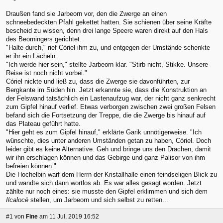
Draußen fand sie Jarbeorn vor, den die Zwerge an einen
schneebedeckten Pfahl gekettet hatten. Sie schienen über seine Kräfte
bescheid zu wissen, denn drei lange Speere waren direkt auf den Hals
des Beorningers gerichtet.
"Halte durch," rief Córiel ihm zu, und entgegen der Umstände schenkte
er ihr ein Lächeln.
"Ich werde hier sein," stellte Jarbeorn klar. "Stirb nicht, Stikke. Unsere
Reise ist noch nicht vorbei."
Córiel nickte und ließ zu, dass die Zwerge sie davonführten, zur
Bergkante im Süden hin. Jetzt erkannte sie, dass die Konstruktion an
der Felswand tatsächlich ein Lastenaufzug war, der nicht ganz senkrecht
zum Gipfel hinauf verlief. Etwas verborgen zwischen zwei großen Felsen
befand sich die Fortsetzung der Treppe, die die Zwerge bis hinauf auf
das Plateau geführt hatte.
"Hier geht es zum Gipfel hinauf," erklärte Garik unnötigerweise. "Ich
wünschte, dies unter anderen Umständen getan zu haben, Córiel. Doch
leider gibt es keine Alternative. Geh und bringe uns den Drachen, damit
wir ihn erschlagen können und das Gebirge und ganz Palisor von ihm
befreien können."
Die Hochelbin warf dem Herrn der Kristallhalle einen feindseligen Blick zu
und wandte sich dann wortlos ab. Es war alles gesagt worden. Jetzt
zählte nur noch eines: sie musste den Gipfel erklimmen und sich dem
Ilcalocë
stellen, um Jarbeorn und sich selbst zu retten...
#1
von
Fine
am 11 Jul, 2019 16:52