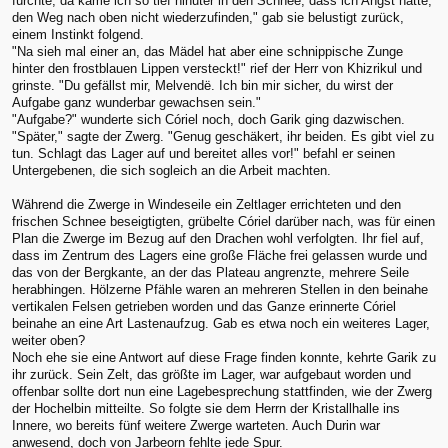
fürchte, da käme ich so tief hinuter in den Schnee, dass ich Angst hätte,
den Weg nach oben nicht wiederzufinden," gab sie belustigt zurück,
einem Instinkt folgend.
"Na sieh mal einer an, das Mädel hat aber eine schnippische Zunge
hinter den frostblauen Lippen versteckt!" rief der Herr von Khizrikul und
grinste. "Du gefällst mir, Melvendë. Ich bin mir sicher, du wirst der
Aufgabe ganz wunderbar gewachsen sein."
"Aufgabe?" wunderte sich Córiel noch, doch Garik ging dazwischen.
"Später," sagte der Zwerg. "Genug geschäkert, ihr beiden. Es gibt viel zu
tun. Schlagt das Lager auf und bereitet alles vor!" befahl er seinen
Untergebenen, die sich sogleich an die Arbeit machten.
Während die Zwerge in Windeseile ein Zeltlager errichteten und den
frischen Schnee beseigtigten, grübelte Córiel darüber nach, was für einen
Plan die Zwerge im Bezug auf den Drachen wohl verfolgten. Ihr fiel auf,
dass im Zentrum des Lagers eine große Fläche frei gelassen wurde und
das von der Bergkante, an der das Plateau angrenzte, mehrere Seile
herabhingen. Hölzerne Pfähle waren an mehreren Stellen in den beinahe
vertikalen Felsen getrieben worden und das Ganze erinnerte Córiel
beinahe an eine Art Lastenaufzug. Gab es etwa noch ein weiteres Lager,
weiter oben?
Noch ehe sie eine Antwort auf diese Frage finden konnte, kehrte Garik zu
ihr zurück. Sein Zelt, das größte im Lager, war aufgebaut worden und
offenbar sollte dort nun eine Lagebesprechung stattfinden, wie der Zwerg
der Hochelbin mitteilte. So folgte sie dem Herrn der Kristallhalle ins
Innere, wo bereits fünf weitere Zwerge warteten. Auch Durin war
anwesend, doch von Jarbeorn fehlte jede Spur.