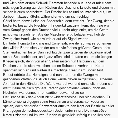
und wich dem ersten Schwall Flammen behände aus, ehe er mit einem
mächtigen Sprung auf dem Rücken des Drachens landete und diesen mit
seinen Klauen bearbeitete. Der Drache brüllte und bäumte sich auf, um
Jarbeorn abzuschütteln, während er wild um sich schlug.
Córiel hatte derweil eine der Speerschleudern erreicht. Der Zwerg, der sie
bediente, besaß die Frechheit, ihr gewitzt zuzuzwinkern, doch sie war
vom Kampf gegen den Drachen viel zu sehr abgelenkt, um die Geste
richtig wahrzunehmen. Als die Maschine fertig beladen war, hob der
Zwerg eine Hand, wie als würde er auf ein Signal warten.
Ein tiefer Hornstoß erklang und Córiel sah, wie der schwarze Schemen
des wilden Bären sich von der um ein vielfaches größeren Gestalt des
Sternendrachen löste. Dann schlug der Zwerg gegen den Auslösehebel
seiner Speerschleuder, und ganz offensichtlich taten es ihm die übrigen
Krieger gleich, denn von allen Seiten rasten nun Harpunen auf den
Drachen zu, die sich zwischen seinen Schuppen verhakten. Ketten
spannten sich an und hielten die mächtige Kreatur am Boden fest.
Erneut ertönte das Hornsignal und nun stürmten die Zwerge mit
gezogenen Waffen los. Auch Córiel wurde davon mitgerissen, Jarbeorns
Axt fest in den Händen. Die Waffe war schwer und unhandlich, denn sie
war für eine deutlich größere Person geschmiedet worden, doch die
Hochelbin war dennoch froh darüber, bewaffnet zu sein.
Der Drache ließ den Angriff nicht widerstandslos über sich ergehen. Er
kämpfte wie wild gegen seine Fesseln an und versuchte, Feuer zu
speien, doch der große Schwarzbär drückte den Kopf der Bestie mit aller
Kraft gegen den schneebdeckten Boden unter ihnen. Die monströse
Kreatur zischte und knurrte, für den Augenblick unfähig zu brüllen oder