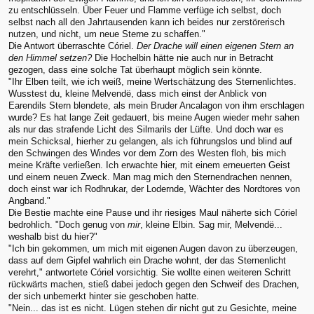
zu entschlüsseln. Über Feuer und Flamme verfüge ich selbst, doch
selbst nach all den Jahrtausenden kann ich beides nur zerstörerisch
nutzen, und nicht, um neue Sterne zu schaffen."
Die Antwort überraschte Córiel.
Der Drache will einen eigenen Stern an
den Himmel setzen?
Die Hochelbin hätte nie auch nur in Betracht
gezogen, dass eine solche Tat überhaupt möglich sein könnte.
"Ihr Elben teilt, wie ich weiß, meine Wertschätzung des Sternenlichtes.
Wusstest du, kleine Melvendë, dass mich einst der Anblick von
Earendils Stern blendete, als mein Bruder Ancalagon von ihm erschlagen
wurde? Es hat lange Zeit gedauert, bis meine Augen wieder mehr sahen
als nur das strafende Licht des Silmarils der Lüfte. Und doch war es
mein Schicksal, hierher zu gelangen, als ich führungslos und blind auf
den Schwingen des Windes vor dem Zorn des Westen floh, bis mich
meine Kräfte verließen. Ich erwachte hier, mit einem erneuerten Geist
und einem neuen Zweck. Man mag mich den Sternendrachen nennen,
doch einst war ich Rodhrukar, der Lodernde, Wächter des Nordtores von
Angband."
Die Bestie machte eine Pause und ihr riesiges Maul näherte sich Córiel
bedrohlich. "Doch genug von
mir
, kleine Elbin. Sag mir, Melvendë...
weshalb bist du hier?"
"Ich bin gekommen, um mich mit eigenen Augen davon zu überzeugen,
dass auf dem Gipfel wahrlich ein Drache wohnt, der das Sternenlicht
verehrt," antwortete Córiel vorsichtig. Sie wollte einen weiteren Schritt
rückwärts machen, stieß dabei jedoch gegen den Schweif des Drachen,
der sich unbemerkt hinter sie geschoben hatte.
"Nein... das ist es nicht. Lügen stehen dir nicht gut zu Gesichte, meine