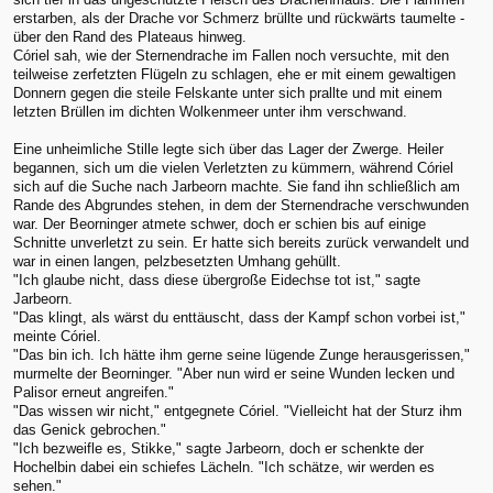
erstarben, als der Drache vor Schmerz brüllte und rückwärts taumelte -
über den Rand des Plateaus hinweg.
Córiel sah, wie der Sternendrache im Fallen noch versuchte, mit den
teilweise zerfetzten Flügeln zu schlagen, ehe er mit einem gewaltigen
Donnern gegen die steile Felskante unter sich prallte und mit einem
letzten Brüllen im dichten Wolkenmeer unter ihm verschwand.
Eine unheimliche Stille legte sich über das Lager der Zwerge. Heiler
begannen, sich um die vielen Verletzten zu kümmern, während Córiel
sich auf die Suche nach Jarbeorn machte. Sie fand ihn schließlich am
Rande des Abgrundes stehen, in dem der Sternendrache verschwunden
war. Der Beorninger atmete schwer, doch er schien bis auf einige
Schnitte unverletzt zu sein. Er hatte sich bereits zurück verwandelt und
war in einen langen, pelzbesetzten Umhang gehüllt.
"Ich glaube nicht, dass diese übergroße Eidechse tot ist," sagte
Jarbeorn.
"Das klingt, als wärst du enttäuscht, dass der Kampf schon vorbei ist,"
meinte Córiel.
"Das bin ich. Ich hätte ihm gerne seine lügende Zunge herausgerissen,"
murmelte der Beorninger. "Aber nun wird er seine Wunden lecken und
Palisor erneut angreifen."
"Das wissen wir nicht," entgegnete Córiel. "Vielleicht hat der Sturz ihm
das Genick gebrochen."
"Ich bezweifle es, Stikke," sagte Jarbeorn, doch er schenkte der
Hochelbin dabei ein schiefes Lächeln. "Ich schätze, wir werden es
sehen."