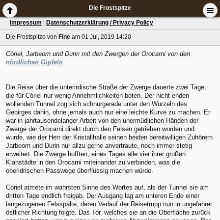
Die Frostspitze
Impressum
|
Datenschutzerklärung / Privacy Policy
Die Frostspitze
von
Fine
am 01 Jul, 2019 14:20
Córiel, Jarbeorn und Durin mit den Zwergen der Orocarni von den
nördlichen Gipfeln
Die Reise über die unterirdische Straße der Zwerge dauerte zwei Tage,
die für Córiel nur wenig Annehmlichkeiten boten. Der nicht enden
wollenden Tunnel zog sich schnurgerade unter den Wurzeln des
Gebirges dahin, ohne jemals auch nur eine leichte Kurve zu machen. Er
war in jahrtausendelanger Arbeit von den unermüdlichen Händen der
Zwerge der Orocarni direkt durch den Felsen getrieben worden und
wurde, wie der Herr der Kristallhalle seinen beiden bereitwilligen Zuhörern
Jarbeorn und Durin nur allzu gerne anvertraute, noch immer stetig
erweitert. Die Zwerge hofften, eines Tages alle vier ihrer großen
Klanstädte in den Orocarni miteinander zu verbinden, was die
oberidrischen Passwege überflüssig machen würde.
Córiel atmete im wahrsten Sinne des Wortes auf, als der Tunnel sie am
dritten Tage endlich freigab. Der Ausgang lag am unteren Ende einer
langezogenen Felsspalte, deren Verlauf der Reisetrupp nun in ungefährer
östlicher Richtung folgte. Das Tor, welches sie an die Oberfläche zurück