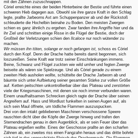
mit den Zähnen zuzuschnappen.
Córiel erreichte eines der beiden Hinterbeine der Bestie und führte einen
schweren Hieb dagegen aus. Obwohl sie ihre ganze Kraft in den Schlag
legte, prallte Jarbeorns Axt am Schuppenpanzer ab und der Rückstoß
schleuderte die Hochelbin beinahe zu Boden. Den meisten Zwergen
schien es ganz ähnlich zu ergehen. Zwar fanden ihre Angriffe hier und da
ihr Ziel und schnitten einige Risse in die Flügel der Bestie, doch der
Großteil der Verletzungen schien den
Ilcaloce
nur noch wütender zu
machen.
Wir müssen ihn töten, solange er noch gefangen ist,
schoss es Córiel
durch den Kopf. Denn der Drache hatte bereits damit begonnen, sich
loszureißen. Seine Kraft war trotz seiner Einschränkungen immens.
Beine, Schwanz und Flügel zuckten wie wild umher und fegten Zwerge
beiseite als wären sie Spielzeuge. Und als Córiel gerade zu einem
zweiten Hieb ausholen wollte, schüttelte der Drache Jarbeorn ab und
bäumte sich unter Aufbietung seiner gesamten Stärke zur vollen Größe
auf. Ketten peitschten unkontrollierbar über das Plateau und zerstörten
viele der Kriegsmaschinen, mit denen sie noch immer verbunden waren.
Einem unaufhaltsamen Schrecken gleich ragte der Drache über seinen
Angreifern auf. Hass und Mordlust funkelten in seinen Augen auf, als
sich sein Maul öffnete, um tödliche Flammen auszuspucken.
Drei von den intakt gebliebenen Maschinen verschossene Speere
rauschten dicht über die Köpfe der Zwerge hinweg und trafen den
Sternendrachen genau in dem Augenblick, als er sein Feuer über das
Plateau ergießen wollte. Eines der Geschosse prallte an den scharfen
Zähnen ab, ein zweites riss einen Fangzahn heraus und das dritte bohrte
sich tief in das ungeschützte Fleisch des Drachenmauls. Die Flammen