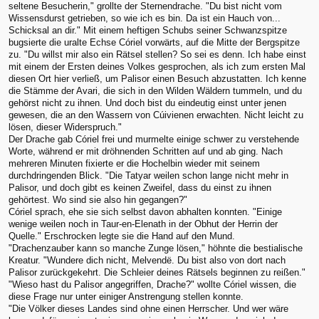
seltene Besucherin," grollte der Sternendrache. "Du bist nicht vom
Wissensdurst getrieben, so wie ich es bin. Da ist ein Hauch von...
Schicksal an dir." Mit einem heftigen Schubs seiner Schwanzspitze
bugsierte die uralte Echse Córiel vorwärts, auf die Mitte der Bergspitze
zu. "Du willst mir also ein Rätsel stellen? So sei es denn. Ich habe einst
mit einem der Ersten deines Volkes gesprochen, als ich zum ersten Mal
diesen Ort hier verließ, um Palisor einen Besuch abzustatten. Ich kenne
die Stämme der Avari, die sich in den Wilden Wäldern tummeln, und du
gehörst nicht zu ihnen. Und doch bist du eindeutig einst unter jenen
gewesen, die an den Wassern von Cúivienen erwachten. Nicht leicht zu
lösen, dieser Widerspruch."
Der Drache gab Córiel frei und murmelte einige schwer zu verstehende
Worte, während er mit dröhnenden Schritten auf und ab ging. Nach
mehreren Minuten fixierte er die Hochelbin wieder mit seinem
durchdringenden Blick. "Die Tatyar weilen schon lange nicht mehr in
Palisor, und doch gibt es keinen Zweifel, dass du einst zu ihnen
gehörtest. Wo sind sie also hin gegangen?"
Córiel sprach, ehe sie sich selbst davon abhalten konnten. "Einige
wenige weilen noch in Taur-en-Elenath in der Obhut der Herrin der
Quelle." Erschrocken legte sie die Hand auf den Mund.
"Drachenzauber kann so manche Zunge lösen," höhnte die bestialische
Kreatur. "Wundere dich nicht, Melvendë. Du bist also von dort nach
Palisor zurückgekehrt. Die Schleier deines Rätsels beginnen zu reißen."
"Wieso hast du Palisor angegriffen, Drache?" wollte Córiel wissen, die
diese Frage nur unter einiger Anstrengung stellen konnte.
"Die Völker dieses Landes sind ohne einen Herrscher. Und wer wäre