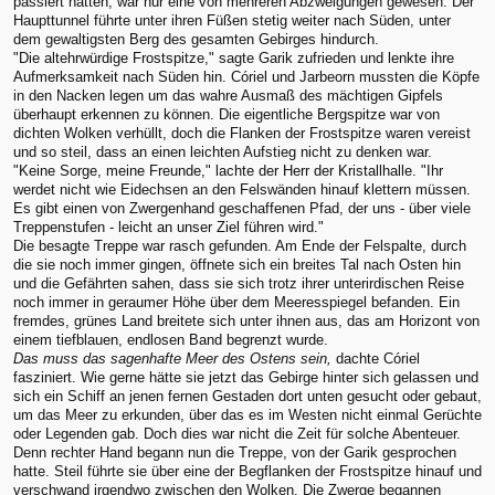
passiert hatten, war nur eine von mehreren Abzweigungen gewesen. Der
Haupttunnel führte unter ihren Füßen stetig weiter nach Süden, unter
dem gewaltigsten Berg des gesamten Gebirges hindurch.
"Die altehrwürdige Frostspitze," sagte Garik zufrieden und lenkte ihre
Aufmerksamkeit nach Süden hin. Córiel und Jarbeorn mussten die Köpfe
in den Nacken legen um das wahre Ausmaß des mächtigen Gipfels
überhaupt erkennen zu können. Die eigentliche Bergspitze war von
dichten Wolken verhüllt, doch die Flanken der Frostspitze waren vereist
und so steil, dass an einen leichten Aufstieg nicht zu denken war.
"Keine Sorge, meine Freunde," lachte der Herr der Kristallhalle. "Ihr
werdet nicht wie Eidechsen an den Felswänden hinauf klettern müssen.
Es gibt einen von Zwergenhand geschaffenen Pfad, der uns - über viele
Treppenstufen - leicht an unser Ziel führen wird."
Die besagte Treppe war rasch gefunden. Am Ende der Felspalte, durch
die sie noch immer gingen, öffnete sich ein breites Tal nach Osten hin
und die Gefährten sahen, dass sie sich trotz ihrer unterirdischen Reise
noch immer in geraumer Höhe über dem Meeresspiegel befanden. Ein
fremdes, grünes Land breitete sich unter ihnen aus, das am Horizont von
einem tiefblauen, endlosen Band begrenzt wurde.
Das muss das sagenhafte Meer des Ostens sein,
dachte Córiel
fasziniert. Wie gerne hätte sie jetzt das Gebirge hinter sich gelassen und
sich ein Schiff an jenen fernen Gestaden dort unten gesucht oder gebaut,
um das Meer zu erkunden, über das es im Westen nicht einmal Gerüchte
oder Legenden gab. Doch dies war nicht die Zeit für solche Abenteuer.
Denn rechter Hand begann nun die Treppe, von der Garik gesprochen
hatte. Steil führte sie über eine der Begflanken der Frostspitze hinauf und
verschwand irgendwo zwischen den Wolken. Die Zwerge begannen