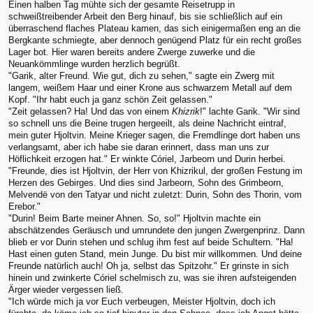
Einen halben Tag mühte sich der gesamte Reisetrupp in
schweißtreibender Arbeit den Berg hinauf, bis sie schließlich auf ein
überraschend flaches Plateau kamen, das sich einigermaßen eng an die
Bergkante schmiegte, aber dennoch genügend Platz für ein recht großes
Lager bot. Hier waren bereits andere Zwerge zuwerke und die
Neuankömmlinge wurden herzlich begrüßt.
"Garik, alter Freund. Wie gut, dich zu sehen," sagte ein Zwerg mit
langem, weißem Haar und einer Krone aus schwarzem Metall auf dem
Kopf. "Ihr habt euch ja ganz schön Zeit gelassen."
"Zeit gelassen? Ha! Und das von einem
Khizrik
!" lachte Garik. "Wir sind
so schnell uns die Beine trugen hergeeilt, als deine Nachricht eintraf,
mein guter Hjoltvin. Meine Krieger sagen, die Fremdlinge dort haben uns
verlangsamt, aber ich habe sie daran erinnert, dass man uns zur
Höflichkeit erzogen hat." Er winkte Córiel, Jarbeorn und Durin herbei.
"Freunde, dies ist Hjoltvin, der Herr von Khizrikul, der großen Festung im
Herzen des Gebirges. Und dies sind Jarbeorn, Sohn des Grimbeorn,
Melvendë von den Tatyar und nicht zuletzt: Durin, Sohn des Thorin, vom
Erebor."
"Durin! Beim Barte meiner Ahnen. So, so!" Hjoltvin machte ein
abschätzendes Geräusch und umrundete den jungen Zwergenprinz. Dann
blieb er vor Durin stehen und schlug ihm fest auf beide Schultern. "Ha!
Hast einen guten Stand, mein Junge. Du bist mir willkommen. Und deine
Freunde natürlich auch! Oh ja, selbst das Spitzohr." Er grinste in sich
hinein und zwinkerte Córiel schelmisch zu, was sie ihren aufsteigenden
Ärger wieder vergessen ließ.
"Ich würde mich ja vor Euch verbeugen, Meister Hjoltvin, doch ich