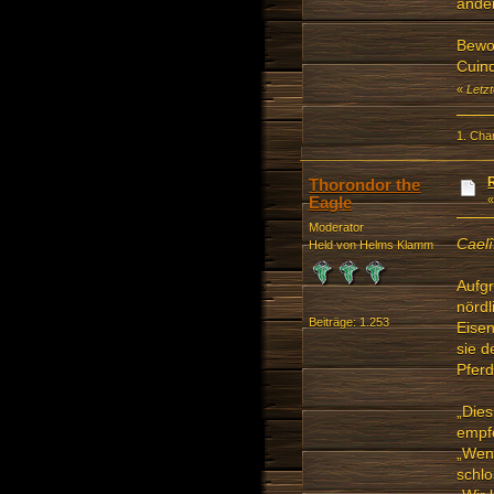
ander
Bewoh
Cuind
«
Letz
1. Cha
Thorondor the
Eagle
Moderator
Cael
Held von Helms Klamm
Aufgr
nördl
Beiträge: 1.253
Eisen
sie 
Pferd
„Dies
empfo
„Wenn
schlo