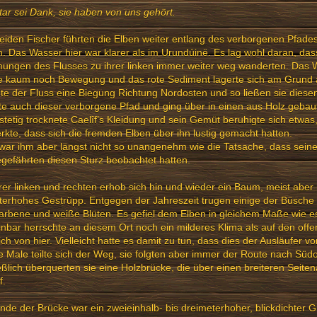
atar sei Dank, sie haben von uns gehört.
eiden Fischer führten die Elben weiter entlang des verborgenen Pfades
n. Das Wasser hier war klarer als im Urundúinë. Es lag wohl daran, da
ungen des Flusses zu ihrer linken immer weiter weg wanderten. Das 
e kaum noch Bewegung und das rote Sediment lagerte sich am Grund a
e der Fluss eine Biegung Richtung Nordosten und so ließen sie diesen 
e auch dieser verborgene Pfad und ging über in einen aus Holz geba
stetig trocknete Caelîf’s Kleidung und sein Gemüt beruhigte sich etwas
kte, dass sich die fremden Elben über ihn lustig gemacht hatten.
war ihm aber längst nicht so unangenehm wie die Tatsache, dass sein
gefährten diesen Sturz beobachtet hatten.
rer linken und rechten erhob sich hin und wieder ein Baum, meist aber
terhohes Gestrüpp. Entgegen der Jahreszeit trugen einige der Büsche n
arbene und weiße Blüten. Es gefiel dem Elben in gleichem Maße wie es
nbar herrschte an diesem Ort noch ein milderes Klima als auf den of
ich von hier. Vielleicht hatte es damit zu tun, dass dies der Ausläufer v
e Male teilte sich der Weg, sie folgten aber immer der Route nach Süd
eßlich überquerten sie eine Holzbrücke, die über einen breiteren Seit
f.
de der Brücke war ein zweieinhalb- bis dreimeterhoher, blickdichter Gü