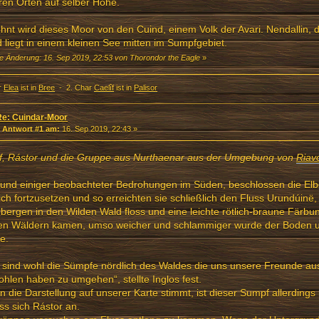
en Orten auf selber Höhe.
nt wird dieses Moor von den Cuind, einem Volk der Avari. Nendallin, d
 liegt in einem kleinen See mitten im Sumpfgebiet.
te Änderung: 16. Sep 2019, 22:53 von Thorondor the Eagle
»
r
Elea
ist in
Bree
- 2. Char
Caelîf
ist in
Palisor
Re: Cuindar-Moor
«
Antwort #1 am:
16. Sep 2019, 22:43 »
îf, Rástor und die Gruppe aus Nurthaenar aus der Umgebung von
Riav
und einiger beobachteter Bedrohungen im Süden, beschlossen die Elb
ich fortzusetzen und so erreichten sie schließlich den Fluss Urundúinë
bergen in den Wilden Wald floss und eine leichte rötlich-braune Färbu
den Wäldern kamen, umso weicher und schlammiger wurde der Boden u
e.
 sind wohl die Sümpfe nördlich des Waldes die uns unsere Freunde a
hlen haben zu umgehen“, stellte Inglos fest.
 die Darstellung auf unserer Karte stimmt, ist dieser Sumpf allerdings ni
ss sich Rástor an.