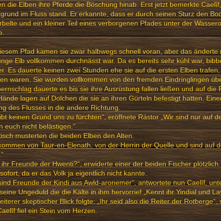
en die Elben ihre Pferde die Böschung hinab. Erst jetzt bemerkte Caelîf
grund im Fluss stand. Er erkannte, dass er durch seinen Sturz den B
rbelte und ein kleiner Teil eines verborgenen Pfades unter der Wassero
e.
iesem Pfad kamen sie zwar halbwegs schnell voran, aber das änderte 
unge Elb vollkommen durchnässt war. Da es bereits sehr kühl war, bib
r. Es dauerte keinen zwei Stunden ehe sie auf die ersten Elben trafen
en waren. Sie wurden vollkommen von den fremden Eindringlingen übe
rnschlag dauerte es bis sie ihre Ausrüstung fallen ließen und auf di
Hände lagen auf Dolchen die sie an ihren Gürteln befestigt hatten. Ein
ng des Flusses in die andere Richtung.
ibt keinen Grund uns zu fürchten“, eröffnete Rástor „Wir sind nur auf 
n euch nicht belästigen.“
isch musterten die beiden Elben den Alten.
 kommen von Taur-en-Elenath, von der Herrin der Quelle und sind au
.“
 ihr Freunde der Hwenti?“, erwiderte einer der beiden Fischer plötzlich
 sofort, da er das Volk ja eigentlich nicht kannte.
sind Freunde der Kindi aus Awld-aronemer“, antwortete nun Caelîf, unt
seine Ungeduld die die Kälte in ihm hervorrief „Kennt ihr Yindial und L
eiterer skeptischer Blick folgte: „Ihr seid also die Reiter der Rotberge“,
aelîf fiel ein Stein vom Herzen.