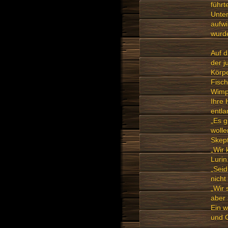
führt
Unter
aufwi
wurd
Auf d
der j
Körpe
Fisch
Wimpe
Ihre 
entla
„Es g
wolle
Skept
„Wir
Lurin
„Seid
nicht
„Wir 
aber 
Ein w
und C