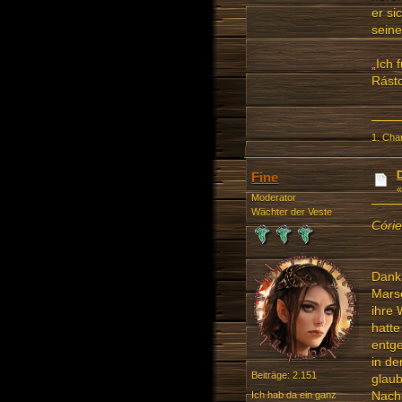
er si
seine
„Ich 
Rásto
1. Cha
Fine
Moderator
Wächter der Veste
Córi
Dank 
Mars
ihre 
hatte
entge
in de
Beiträge: 2.151
glaub
Nachd
Ich hab da ein ganz