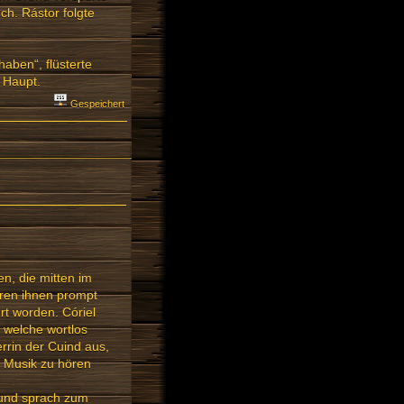
ch. Rástor folgte
haben“, flüsterte
m Haupt.
Gespeichert
n, die mitten im
ren ihnen prompt
t worden. Córiel
 welche wortlos
rrin der Cuind aus,
r Musik zu hören
k und sprach zum