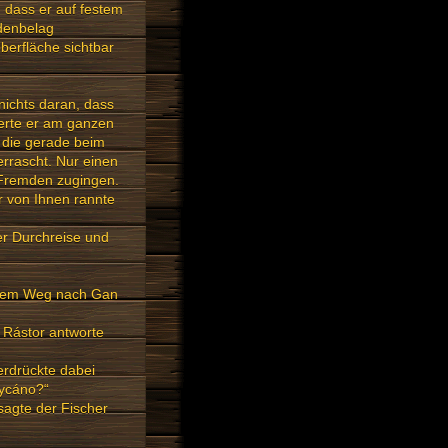
, dass er auf festem
odenbelag
berfläche sichtbar
nichts daran, dass
berte er am ganzen
, die gerade beim
rrascht. Nur einen
e Fremden zugingen.
er von Ihnen rannte
der Durchreise und
f dem Weg nach Gan
. Rástor antworte
erdrückte dabei
aycáno?“
 sagte der Fischer