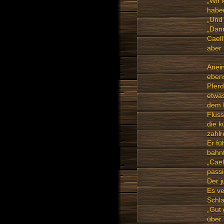
„Wir
haben
„Und 
„Dann
Caelî
aber 
Anein
ebens
Pferd
etwas
dem R
Fluss
die k
zahlr
Er fü
bahnt
„Cael
passi
Der j
Es ve
Schl
„Gut 
über 