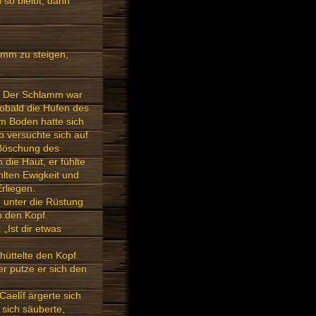
so bleibt, dann
lamm zu steigen,
g. Der Schlamm war
sobald die Hufen des
am Boden hatte sich
b versuchte sich auf
 Böschung des
die Haut, er fühlte
hlten Ewigkeit und
rliegen.
g unter die Rüstung
b den Kopf.
 „Ist dir etwas
hüttelte den Kopf.
r putze er sich den
Caelîf ärgerte sich
sich säuberte,