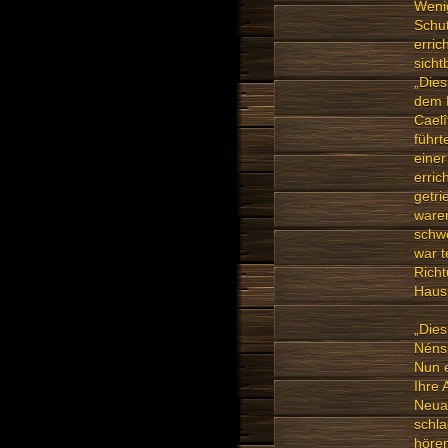
Wenig
Schut
erric
sicht
„Dies
dem 
Caelî
führt
einer
erric
getr
waren
schwe
war t
Richt
Haus 
„Dies
Nénsi
Nun e
Ihre 
Neua
schla
hören