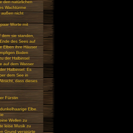
e den natürlichen
eges Wachtürme
n außen nicht
n paar Worte mit
uf dem sie standen,
n Ende des Sees auf
e Elben ihre Häuser
sumpfigen Boden
u der Halbinsel
die auf dem Wasser
der Halbinsel. Es
Über dem See in
Absicht, dass dieses
er Fürstin
dunkelhaarige Elbe.
ie
eine Wellen zu
te leise Musik zu
en Grund verspürte