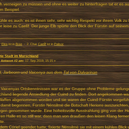
ch verneigen zu müssen und ohne es weiter zu hinterfragen tat er es au
m Beispiel.
fühle es auch: es ist ihnen sehr, sehr wichtig Respekt vor ihrem Volk zu 
r leise zu Caelîf. Der junge Elb spürte den Blick der Fürstin auf seine
r
Elea
ist in
Bree
- 2. Char
Caelîf
ist in
Palisor
Die Stadt im Marschland
«
Antwort #2 am:
17. Sep 2019, 15:15 »
el, Jarbeorn und Vaicenya aus dem
Tal von Dalvarinan
Vaicenyas Ortskenntnissen war es der Gruppe ohne Probleme gelunge
chland liegende Ansiedlung der Cuind zu finden. Dort angekommen wa
Waffen abgenommen worden und sie waren der Cuind-Fürstin vorgeführ
 damit begonnen, Fürstin Nénsilmë die Botschaft Herions auszurichten,
gen genommen wurde. Eine hoheitsvolle Ausstrahlung ging von der He
ren Halle es so still war, dass man von draußen den leisen Klang ferne
te.
em Córiel geendet hatte, fixierte Nénsilmë sie mit einem kühlen Blic