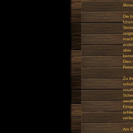
Illúv
Die b
hinei
Ström
zeigt
macht
endet
aber 
bemer
Dies 
Reise
Zu ih
schul
rosaf
Schei
westl
Einig
schli
verlie
Am En