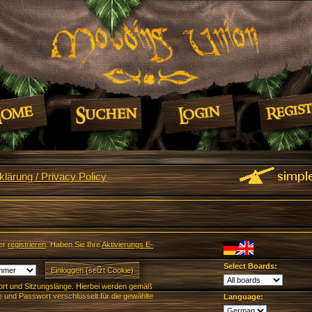
lärung / Privacy Policy
er
registrieren
. Haben Sie Ihre
Aktivierungs E-
Select Boards:
rt und Sitzungslänge. Hierbei werden gemäß
und Passwort verschlüsselt für die gewählte
Language: