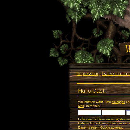
Impressum
|
Datenschutzerk
Hallo Gast.
Willkommen
Gast
. Bitte
einloggen
od
Mail
übersehen?
Einloggen mit Benutzername, Passwo
Datenschutzerklärung Benutzername 
Dauer in einem Cookie abgelegt.