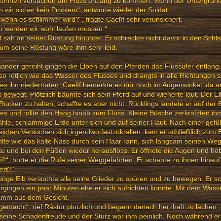
 können versuchen am Fluss entlang zu kommen. Wenn der Untergrund 
 wir sicher kein Problem“, antworte wieder der Soldat.
wenn es schlimmer wird?“, fragte Caelîf sehr verunsichert.
 werden wir wohl laufen müssen.“
f sah an seiner Rüstung hinunter. Er schreckte nicht davor in den Sch
um seine Rüstung wäre ihm sehr leid.
ander gereiht gingen die Elben auf den Pferden das Flussufer entlan
o rötlich wie das Wasser des Flusses und drängte in alle Richtungen 
es ihn niedertraten. Caelîf bemerkte es nur noch im Augenwinkel, da 
 bewegt. Plötzlich bäumte sich sein Pferd auf und wieherte laut. Der El
ücken zu halten, schaffte es aber nicht. Rücklings landete er auf der
es und rollte den Hang hinab zum Fluss. Kleine Büsche zerkratzten ihm 
ühle, schlammige Erde unter sich und auf seiner Haut. Nach einer gefü
eichen Versuchen sich irgendwo festzukrallen, kam er schließlich zum E
hlte wie das kalte Nass durch sein Haar rann, sich langsam seinen We
e und bei den Füßen wieder herausfloss. Er öffnete die Augen und ho
îf!“, hörte er die Rufe seiner Weggefährten. Er schaute zu ihnen hinauf.
ert?“
unge Elb versuchte alle seine Glieder zu spüren und zu bewegen. Er sc
rgingen ein paar Minuten ehe er sich aufrichten konnte. Mit dem Wasse
amm aus dem Gesicht.
gemacht“, rief Rástor plötzlich und begann danach herzhaft zu lachen. 
seine Schadenfreude und der Sturz war ihm peinlich. Noch während er 