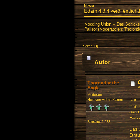
News:
Edain 4.8.4 veröffentlicht!
Modding Union
»
Das Schicks
Palisor
(Moderatoren:
Thorondo
Seiten: [
1
]
Autor
Thorondor the
Eagle
Moderator
Das L
Held von Helms Klamm
liege
ausre
Färb
Beiträge: 1.253
Das G
Sträu