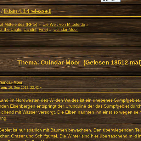
/
Edain 4.8.4 released!
al Mittelerdes (RPG)
»
Die Welt von Mittelerde
»
r the Eagle
,
Eandril
,
Fine
) »
Cuindar-Moor
Thema: Cuindar-Moor (Gelesen 18512 mal
Cuindar-Moor
«
am:
16. Sep 2019, 22:42 »
and im Nordwesten des Wilden Waldes ist ein unebenes Sumpfgebiet. 
nden Eisenbergen entspringt der Urundúinë der das Sumpfgebiet durc
ichend mit Wasser versorgt. Die Elben nannten ihn einst so wegen sein
ung.
ebiet ist nur spärlich mit Bäumen bewachsen. Den überwiegenden Teil
cher, Gräser und Schilfgürtel. Die Winter sind hier überraschend mild i