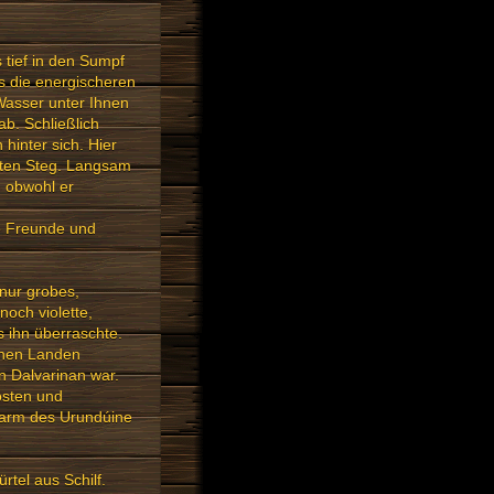
 tief in den Sumpf
ss die energischeren
Wasser unter Ihnen
b. Schließlich
hinter sich. Hier
uten Steg. Langsam
, obwohl er
e Freunde und
 nur grobes,
och violette,
 ihn überraschte.
fenen Landen
on Dalvarinan war.
osten und
enarm des Urundúine
rtel aus Schilf.