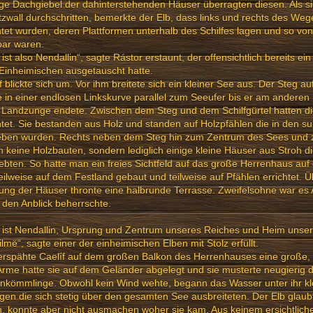
e Dachgiebel der dahinterstehenden Häuser überragten diesen. Als si
zwall durchschritten, bemerkte der Elb, dass links und rechts des W
htet wurden, deren Plattformen unterhalb des Schilfes lagen und so vo
bar waren.
 ist also Nendallin“, sagte Rástor erstaunt, der offensichtlich bereits ei
Einheimischen ausgetauscht hatte.
f blickte sich um. Vor ihm breitete sich ein kleiner See aus. Der Steg a
e in einer endlosen Linkskurve parallel zum Seeufer bis er am andere
 Landzunge endete. Zwischen dem Steg und dem Schilfgürtel hatten di
htet. Sie bestanden aus Holz und standen auf Holzpfählen die in den 
ieben wurden. Rechts neben dem Steg hin zum Zentrum des Sees und z
 keine Holzbauten, sondern lediglich einige kleine Häuser aus Stroh 
bten. So hatte man ein freies Sichtfeld auf das große Herrenhaus auf 
eilweise auf dem Festland gebaut und teilweise auf Pfählen errichtet. 
ung der Häuser thronte eine halbrunde Terrasse. Zweifelsohne war es 
den Anblick beherrschte.
 ist Nendallin, Ursprung und Zentrum unseres Reiches und Heim unser
lmë“, sagte einer der einheimischen Elben mit Stolz erfüllt.
rspähte Caelîf auf dem großen Balkon des Herrenhauses eine große, 
Arme hatte sie auf dem Geländer abgelegt und sie musterte neugierig d
nkömmlinge. Obwohl kein Wind wehte, begann das Wasser unter ihr kl
gen die sich stetig über den gesamten See ausbreiteten. Der Elb glaub
, konnte aber nicht ausmachen woher sie kam. Aus keinem ersichtlich