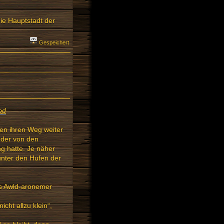
ie Hauptstadt der
Gespeichert
od
en ihren Weg weiter
, der von den
ng hatte. Je näher
nter den Hufen der
us Awld-aronemer
cht allzu klein“,