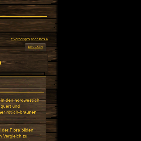
« vorheriges
nächstes »
DRUCKEN
)
In den nordwestlich
hquert und
er rötlich-braunen
 der Flora bilden
m Vergleich zu