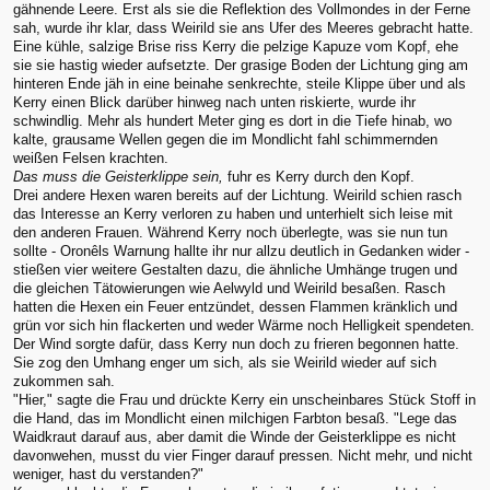
gähnende Leere. Erst als sie die Reflektion des Vollmondes in der Ferne
sah, wurde ihr klar, dass Weirild sie ans Ufer des Meeres gebracht hatte.
Eine kühle, salzige Brise riss Kerry die pelzige Kapuze vom Kopf, ehe
sie sie hastig wieder aufsetzte. Der grasige Boden der Lichtung ging am
hinteren Ende jäh in eine beinahe senkrechte, steile Klippe über und als
Kerry einen Blick darüber hinweg nach unten riskierte, wurde ihr
schwindlig. Mehr als hundert Meter ging es dort in die Tiefe hinab, wo
kalte, grausame Wellen gegen die im Mondlicht fahl schimmernden
weißen Felsen krachten.
Das muss die Geisterklippe sein,
fuhr es Kerry durch den Kopf.
Drei andere Hexen waren bereits auf der Lichtung. Weirild schien rasch
das Interesse an Kerry verloren zu haben und unterhielt sich leise mit
den anderen Frauen. Während Kerry noch überlegte, was sie nun tun
sollte - Oronêls Warnung hallte ihr nur allzu deutlich in Gedanken wider -
stießen vier weitere Gestalten dazu, die ähnliche Umhänge trugen und
die gleichen Tätowierungen wie Aelwyld und Weirild besaßen. Rasch
hatten die Hexen ein Feuer entzündet, dessen Flammen kränklich und
grün vor sich hin flackerten und weder Wärme noch Helligkeit spendeten.
Der Wind sorgte dafür, dass Kerry nun doch zu frieren begonnen hatte.
Sie zog den Umhang enger um sich, als sie Weirild wieder auf sich
zukommen sah.
"Hier," sagte die Frau und drückte Kerry ein unscheinbares Stück Stoff in
die Hand, das im Mondlicht einen milchigen Farbton besaß. "Lege das
Waidkraut darauf aus, aber damit die Winde der Geisterklippe es nicht
davonwehen, musst du vier Finger darauf pressen. Nicht mehr, und nicht
weniger, hast du verstanden?"