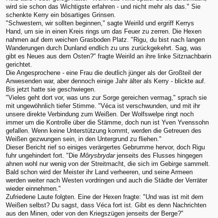
wird sie schon das Wichtigste erfahren - und nicht mehr als das." Sie
schenkte Kerry ein bösartiges Grinsen.
"Schwestern, wir sollten beginnen," sagte Weirild und ergriff Kerrys
Hand, um sie in einen Kreis rings um das Feuer zu zerren. Die Hexen
nahmen auf dem weichen Grasboden Platz. "Rigu, du bist nach langen
Wanderungen durch Dunland endlich zu uns zurückgekehrt. Sag, was
gibt es Neues aus dem Osten?" fragte Weirild an ihre linke Sitznachbarin
gerichtet.
Die Angesprochene - eine Frau die deutlich jünger als der Großteil der
Anwesenden war, aber dennoch einige Jahr älter als Kerry - blickte auf.
Bis jetzt hatte sie geschwiegen.
"Vieles geht dort vor, was uns zur Sorge gereichen vermag," sprach sie
mit ungewöhnlich tiefer Stimme. "Véca ist verschwunden, und mit ihr
unsere direkte Verbindung zum Weißen. Der Wolfswelpe ringt noch
immer um die Kontrolle über die Stämme, doch nun ist Yven Yvenssohn
gefallen. Wenn keine Unterstützung kommt, werden die Getreuen des
Weißen gezwungen sein, in den Untergrund zu fliehen."
Dieser Bericht rief so einiges verärgertes Gebrumme hervor, doch Rigu
fuhr ungehindert fort. "Die
Môrysbrydar
jenseits des Flusses hingegen
ahnen wohl nur wenig von der Streitmacht, die sich im Gebirge sammelt.
Bald schon wird der Meister ihr Land verheeren, und seine Armeen
werden weiter nach Westen vordringen und auch die Städte der Verräter
wieder einnehmen."
Zufriedene Laute folgten. Eine der Hexen fragte: "Und was ist mit dem
Weißen selbst? Du sagst, dass Véca fort ist. Gibt es denn Nachrichten
aus den Minen, oder von den Kriegszügen jenseits der Berge?"