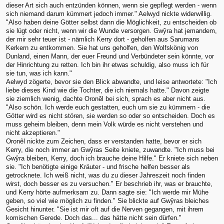
dieser Art sich auch entzünden können, wenn sie gepflegt werden - wenn
sich niemand darum kümmert jedoch immer." Aelwyd nickte widerwillig.
"Also haben deine Götter selbst dann die Möglichkeit, zu entscheiden ob
sie lügt oder nicht, wenn wir die Wunde versorgen. Gwŷra hat jemandem,
der mir sehr teuer ist - nämlich Kerry dort - geholfen aus Sarumans
Kerkern zu entkommen. Sie hat uns geholfen, den Wolfskönig von
Dunland, einen Mann, der euer Freund und Verbündeter sein könnte, vor
der Hinrichtung zu retten. Ich bin ihr etwas schuldig, also muss ich für
sie tun, was ich kann."
Aelwyd zögerte, bevor sie den Blick abwandte, und leise antwortete: "Ich
liebe dieses Kind wie die Tochter, die ich niemals hatte." Davon zeigte
sie ziemlich wenig, dachte Oronêl bei sich, sprach es aber nicht aus.
"Also schön. Ich werde euch gestatten, euch um sie zu kümmern - die
Götter wird es nicht stören, sie werden so oder so entscheiden. Doch es
muss geheim bleiben, denn mein Volk würde es nicht verstehen und
nicht akzeptieren."
Oronêl nickte zum Zeichen, dass er verstanden hatte, bevor er sich
Kerry, die noch immer an Gwŷras Seite kniete, zuwandte. "Ich muss bei
Gwŷra bleiben, Kerry, doch ich brauche deine Hilfe." Er kniete sich neben
sie. "Ich benötigte einige Kräuter - und frische helfen besser als
getrocknete. Ich weiß nicht, was du zu dieser Jahreszeit noch finden
wirst, doch besser es zu versuchen." Er beschrieb ihr, was er brauchte,
und Kerry hörte aufmerksam zu. Dann sagte sie: "Ich werde mir Mühe
geben, so viel wie möglich zu finden." Sie blickte auf Gwŷras bleiches
Gesicht hinunter. "Sie ist mir oft auf die Nerven gegangen, mit ihrem
komischen Gerede. Doch das... das hätte nicht sein dürfen."