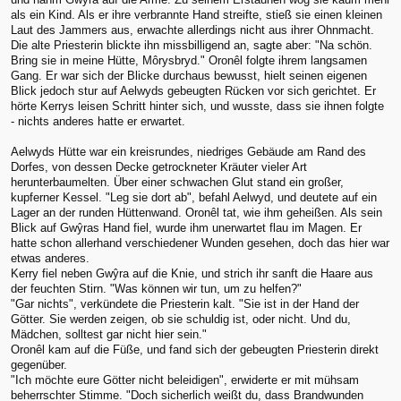
als ein Kind. Als er ihre verbrannte Hand streifte, stieß sie einen kleinen
Laut des Jammers aus, erwachte allerdings nicht aus ihrer Ohnmacht.
Die alte Priesterin blickte ihn missbilligend an, sagte aber: "Na schön.
Bring sie in meine Hütte, Môrysbryd." Oronêl folgte ihrem langsamen
Gang. Er war sich der Blicke durchaus bewusst, hielt seinen eigenen
Blick jedoch stur auf Aelwyds gebeugten Rücken vor sich gerichtet. Er
hörte Kerrys leisen Schritt hinter sich, und wusste, dass sie ihnen folgte
- nichts anderes hatte er erwartet.
Aelwyds Hütte war ein kreisrundes, niedriges Gebäude am Rand des
Dorfes, von dessen Decke getrockneter Kräuter vieler Art
herunterbaumelten. Über einer schwachen Glut stand ein großer,
kupferner Kessel. "Leg sie dort ab", befahl Aelwyd, und deutete auf ein
Lager an der runden Hüttenwand. Oronêl tat, wie ihm geheißen. Als sein
Blick auf Gwŷras Hand fiel, wurde ihm unerwartet flau im Magen. Er
hatte schon allerhand verschiedener Wunden gesehen, doch das hier war
etwas anderes.
Kerry fiel neben Gwŷra auf die Knie, und strich ihr sanft die Haare aus
der feuchten Stirn. "Was können wir tun, um zu helfen?"
"Gar nichts", verkündete die Priesterin kalt. "Sie ist in der Hand der
Götter. Sie werden zeigen, ob sie schuldig ist, oder nicht. Und du,
Mädchen, solltest gar nicht hier sein."
Oronêl kam auf die Füße, und fand sich der gebeugten Priesterin direkt
gegenüber.
"Ich möchte eure Götter nicht beleidigen", erwiderte er mit mühsam
beherrschter Stimme. "Doch sicherlich weißt du, dass Brandwunden