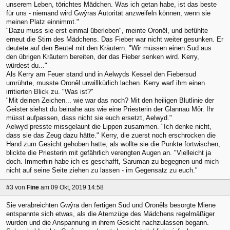
unserem Leben, törichtes Mädchen. Was ich getan habe, ist das beste
für uns - niemand wird Gwŷras Autorität anzweifeln können, wenn sie
meinen Platz einnimmt."
"Dazu muss sie erst einmal überleben", meinte Oronêl, und befühlte
erneut die Stirn des Mädchens. Das Fieber war nicht weiter gesunken. Er
deutete auf den Beutel mit den Kräutern. "Wir müssen einen Sud aus
den übrigen Kräutern bereiten, der das Fieber senken wird. Kerry,
würdest du..."
Als Kerry am Feuer stand und in Aelwyds Kessel den Fiebersud
umrührte, musste Oronêl unwillkürlich lachen. Kerry warf ihm einen
irritierten Blick zu. "Was ist?"
"Mit deinen Zeichen... wie war das noch? Mit den heiligen Blutlinie der
Geister siehst du beinahe aus wie eine Priesterin der Glannau Môr. Ihr
müsst aufpassen, dass nicht sie euch ersetzt, Aelwyd."
Aelwyd presste missgelaunt die Lippen zusammen. "Ich denke nicht,
dass sie das Zeug dazu hätte." Kerry, die zuerst noch erschrocken die
Hand zum Gesicht gehoben hatte, als wollte sie die Punkte fortwischen,
blickte die Priesterin mit gefährlich verengten Augen an. "Vielleicht ja
doch. Immerhin habe ich es geschafft, Saruman zu begegnen und mich
nicht auf seine Seite ziehen zu lassen - im Gegensatz zu euch."
#3
von
Fine
am 09 Okt, 2019 14:58
Sie verabreichten Gwŷra den fertigen Sud und Oronêls besorgte Miene
entspannte sich etwas, als die Atemzüge des Mädchens regelmäßiger
wurden und die Anspannung in ihrem Gesicht nachzulassen begann.