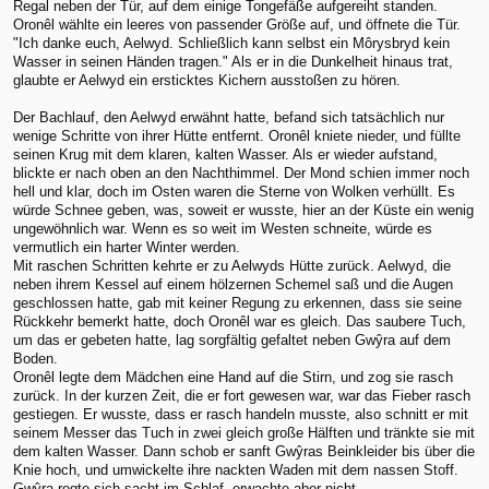
Regal neben der Tür, auf dem einige Tongefäße aufgereiht standen.
Oronêl wählte ein leeres von passender Größe auf, und öffnete die Tür.
"Ich danke euch, Aelwyd. Schließlich kann selbst ein Môrysbryd kein
Wasser in seinen Händen tragen." Als er in die Dunkelheit hinaus trat,
glaubte er Aelwyd ein ersticktes Kichern ausstoßen zu hören.
Der Bachlauf, den Aelwyd erwähnt hatte, befand sich tatsächlich nur
wenige Schritte von ihrer Hütte entfernt. Oronêl kniete nieder, und füllte
seinen Krug mit dem klaren, kalten Wasser. Als er wieder aufstand,
blickte er nach oben an den Nachthimmel. Der Mond schien immer noch
hell und klar, doch im Osten waren die Sterne von Wolken verhüllt. Es
würde Schnee geben, was, soweit er wusste, hier an der Küste ein wenig
ungewöhnlich war. Wenn es so weit im Westen schneite, würde es
vermutlich ein harter Winter werden.
Mit raschen Schritten kehrte er zu Aelwyds Hütte zurück. Aelwyd, die
neben ihrem Kessel auf einem hölzernen Schemel saß und die Augen
geschlossen hatte, gab mit keiner Regung zu erkennen, dass sie seine
Rückkehr bemerkt hatte, doch Oronêl war es gleich. Das saubere Tuch,
um das er gebeten hatte, lag sorgfältig gefaltet neben Gwŷra auf dem
Boden.
Oronêl legte dem Mädchen eine Hand auf die Stirn, und zog sie rasch
zurück. In der kurzen Zeit, die er fort gewesen war, war das Fieber rasch
gestiegen. Er wusste, dass er rasch handeln musste, also schnitt er mit
seinem Messer das Tuch in zwei gleich große Hälften und tränkte sie mit
dem kalten Wasser. Dann schob er sanft Gwŷras Beinkleider bis über die
Knie hoch, und umwickelte ihre nackten Waden mit dem nassen Stoff.
Gwŷra regte sich sacht im Schlaf, erwachte aber nicht.