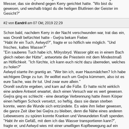
Messer, das sie drohend gegen Kerry gerichtet hatte. "Wo bist du
gewesen, und weshalb trägst du die heiligen Blutlinien der Geister im
Gesicht?"
#2
von
Eandril
am 07 Okt, 2019 22:29
Schon bald, nachdem Kerry in der Nacht verschwunden war, trat das ein,
was Oronêl befürchtet hatte - Gwŷra bekam Fieber.
"Habt ihr ein Tuch, Aelwyd?", fragte er so höflich wie möglich. "Und
frisches, kaltes Wasser?"
"Ein sauberes Tuch habe ich, Môrysbryd. Wasser gibt es in einem Bach
gleich neben der Hütte", antwortete die Priesterin mit dem Mindestmaß
an Höflichkeit. "Ich fürchte, ich kann euch nicht dazu überreden, welches
zu holen?"
Aelwyd starrte ihn grantig an. "Wer bin ich, euer Hausmädchen? Ich habe
wichtigere Dinge zu tun. Ihr wolltet euch um Gwŷra kümmern, also ist es
eure Sache, was ihr tut. Und zwar eure allein."
Oronêl seufzte ergeben, und kam auf die Füße. Er hatte nicht wirklich
eine andere Antwort erwartet, doch einen Versuch war es wert gewesen.
Gwŷra ging es schlecht - eine derartige Verbrennung hatte ihrem Körper
einen heftigen Schock versetzt, so heftig, dass sie daran sterben
konnte, wenn die Wunde sich entzündete. Es wäre ihm lieber gewesen,
die ganze Zeit über bei Gwŷra zu bleiben, denn die Nähe eines anderen
Lebewesens zu spüren konnte Kranken und Verwundeten Kraft spenden.
"Habt ihr ein Gefäß, mit dem ich das Wasser transportieren kann?",
fragte er, und Aelwyd wies mit einer unwilligen Kopfbewegung auf ein