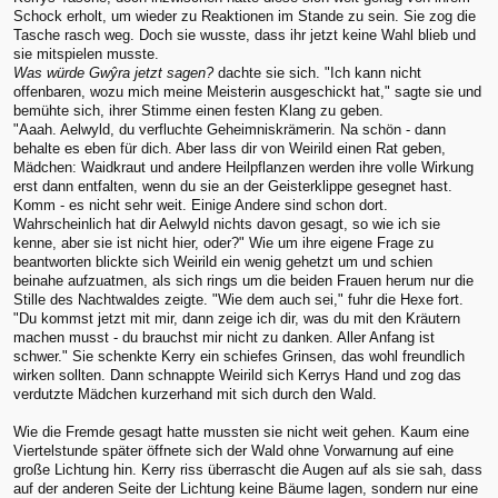
Schock erholt, um wieder zu Reaktionen im Stande zu sein. Sie zog die
Tasche rasch weg. Doch sie wusste, dass ihr jetzt keine Wahl blieb und
sie mitspielen musste.
Was würde Gwŷra jetzt sagen?
dachte sie sich. "Ich kann nicht
offenbaren, wozu mich meine Meisterin ausgeschickt hat," sagte sie und
bemühte sich, ihrer Stimme einen festen Klang zu geben.
"Aaah. Aelwyld, du verfluchte Geheimniskrämerin. Na schön - dann
behalte es eben für dich. Aber lass dir von Weirild einen Rat geben,
Mädchen: Waidkraut und andere Heilpflanzen werden ihre volle Wirkung
erst dann entfalten, wenn du sie an der Geisterklippe gesegnet hast.
Komm - es nicht sehr weit. Einige Andere sind schon dort.
Wahrscheinlich hat dir Aelwyld nichts davon gesagt, so wie ich sie
kenne, aber sie ist nicht hier, oder?" Wie um ihre eigene Frage zu
beantworten blickte sich Weirild ein wenig gehetzt um und schien
beinahe aufzuatmen, als sich rings um die beiden Frauen herum nur die
Stille des Nachtwaldes zeigte. "Wie dem auch sei," fuhr die Hexe fort.
"Du kommst jetzt mit mir, dann zeige ich dir, was du mit den Kräutern
machen musst - du brauchst mir nicht zu danken. Aller Anfang ist
schwer." Sie schenkte Kerry ein schiefes Grinsen, das wohl freundlich
wirken sollten. Dann schnappte Weirild sich Kerrys Hand und zog das
verdutzte Mädchen kurzerhand mit sich durch den Wald.
Wie die Fremde gesagt hatte mussten sie nicht weit gehen. Kaum eine
Viertelstunde später öffnete sich der Wald ohne Vorwarnung auf eine
große Lichtung hin. Kerry riss überrascht die Augen auf als sie sah, dass
auf der anderen Seite der Lichtung keine Bäume lagen, sondern nur eine