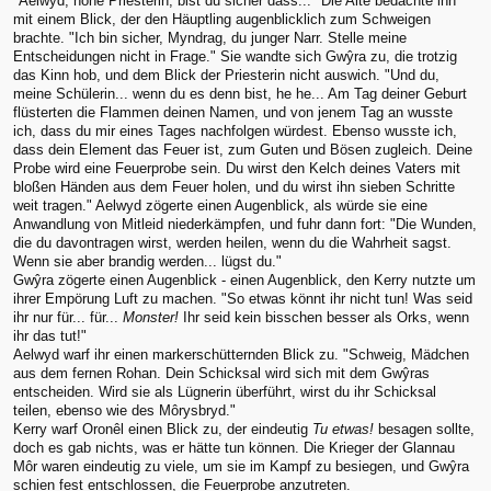
"Aelwyd, hohe Priesterin, bist du sicher dass..." Die Alte bedachte ihn
mit einem Blick, der den Häuptling augenblicklich zum Schweigen
brachte. "Ich bin sicher, Myndrag, du junger Narr. Stelle meine
Entscheidungen nicht in Frage." Sie wandte sich Gwŷra zu, die trotzig
das Kinn hob, und dem Blick der Priesterin nicht auswich. "Und du,
meine Schülerin... wenn du es denn bist, he he... Am Tag deiner Geburt
flüsterten die Flammen deinen Namen, und von jenem Tag an wusste
ich, dass du mir eines Tages nachfolgen würdest. Ebenso wusste ich,
dass dein Element das Feuer ist, zum Guten und Bösen zugleich. Deine
Probe wird eine Feuerprobe sein. Du wirst den Kelch deines Vaters mit
bloßen Händen aus dem Feuer holen, und du wirst ihn sieben Schritte
weit tragen." Aelwyd zögerte einen Augenblick, als würde sie eine
Anwandlung von Mitleid niederkämpfen, und fuhr dann fort: "Die Wunden,
die du davontragen wirst, werden heilen, wenn du die Wahrheit sagst.
Wenn sie aber brandig werden... lügst du."
Gwŷra zögerte einen Augenblick - einen Augenblick, den Kerry nutzte um
ihrer Empörung Luft zu machen. "So etwas könnt ihr nicht tun! Was seid
ihr nur für... für...
Monster!
Ihr seid kein bisschen besser als Orks, wenn
ihr das tut!"
Aelwyd warf ihr einen markerschütternden Blick zu. "Schweig, Mädchen
aus dem fernen Rohan. Dein Schicksal wird sich mit dem Gwŷras
entscheiden. Wird sie als Lügnerin überführt, wirst du ihr Schicksal
teilen, ebenso wie des Môrysbryd."
Kerry warf Oronêl einen Blick zu, der eindeutig
Tu etwas!
besagen sollte,
doch es gab nichts, was er hätte tun können. Die Krieger der Glannau
Môr waren eindeutig zu viele, um sie im Kampf zu besiegen, und Gwŷra
schien fest entschlossen, die Feuerprobe anzutreten.