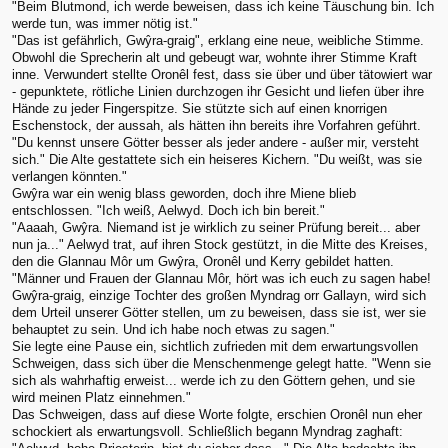
"Beim Blutmond, ich werde beweisen, dass ich keine Täuschung bin. Ich
werde tun, was immer nötig ist."
"Das ist gefährlich, Gwŷra-graig", erklang eine neue, weibliche Stimme.
Obwohl die Sprecherin alt und gebeugt war, wohnte ihrer Stimme Kraft
inne. Verwundert stellte Oronêl fest, dass sie über und über tätowiert war
- gepunktete, rötliche Linien durchzogen ihr Gesicht und liefen über ihre
Hände zu jeder Fingerspitze. Sie stützte sich auf einen knorrigen
Eschenstock, der aussah, als hätten ihn bereits ihre Vorfahren geführt.
"Du kennst unsere Götter besser als jeder andere - außer mir, versteht
sich." Die Alte gestattete sich ein heiseres Kichern. "Du weißt, was sie
verlangen könnten."
Gwŷra war ein wenig blass geworden, doch ihre Miene blieb
entschlossen. "Ich weiß, Aelwyd. Doch ich bin bereit."
"Aaaah, Gwŷra. Niemand ist je wirklich zu seiner Prüfung bereit... aber
nun ja..." Aelwyd trat, auf ihren Stock gestützt, in die Mitte des Kreises,
den die Glannau Môr um Gwŷra, Oronêl und Kerry gebildet hatten.
"Männer und Frauen der Glannau Môr, hört was ich euch zu sagen habe!
Gwŷra-graig, einzige Tochter des großen Myndrag orr Gallayn, wird sich
dem Urteil unserer Götter stellen, um zu beweisen, dass sie ist, wer sie
behauptet zu sein. Und ich habe noch etwas zu sagen."
Sie legte eine Pause ein, sichtlich zufrieden mit dem erwartungsvollen
Schweigen, dass sich über die Menschenmenge gelegt hatte. "Wenn sie
sich als wahrhaftig erweist... werde ich zu den Göttern gehen, und sie
wird meinen Platz einnehmen."
Das Schweigen, dass auf diese Worte folgte, erschien Oronêl nun eher
schockiert als erwartungsvoll. Schließlich begann Myndrag zaghaft: