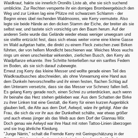
Waidkraut,
hakte sie innerlich Oronêls Liste ab, ehe sie sich suchend
umblickte. Zur Rechten versperrte ihr ein dorniges Brombeergebüsch den
Weg und zur Linken lag eine Pfütze mit schwarzem Schlamm - der
Beginn eines übel riechenden Waldmoores, wie Kerry vermutete. Also
legte sie beide Hände an den dicken Stamm der Eiche, der breiter als sie
selbst war, und tastete sich vorsichtig um den Baum herum. Auf der
anderen Seite wurde das Gelände wieder etwas weniger unwegsam und
sie stellte entzückt fest, dass sich etwas weiter vorne eine kleine Gasse
im Wald aufgetan hatte, die direkt zu einem Fleck zwischen zwei Birken
führten, der von hellem Mondlicht beschienen war. Weiches Moos wuchs
rings um einen unscheinbar wirkenden, zierlichen Busch, den Kerry als
Waidpflanze erkannte. Ihre Schritte hinterließen nur ein sanftes Federn
im Boden, als sie sich darauf zubewegte.
Erneut zog Kerry das kleine Messer und wollte gerade einen Teil des
Waidkrautbusches abschneiden, als ohne Vorwarnung eine Hand aus
dem Dunkeln hervorschnellte und ihr einen festen, flachen Schlag auf
den Unterarm versetzte, dass sie das Messer vor Schmerz fallen ließ.
Es gelang Kerry gerade noch, einen Schrei zu unterdrücken, auch wenn
ihr beinahe das Herz stehen geblieben war. Aus dem Schatten der Birke
zu ihrer Linken trat eine Gestalt, die Kerry für einen kurzen Augenblick
glauben ließ, die Alte aus dem Dorf, Aelwyd, wäre ihr gefolgt. Aber die
Frau, die sich da vor ihr aus der Dunkelheit schälte, war etwas größer
und auch etwas jünger als das Weib aus dem Dorf der Glannau Môr.
Doch genau wie Aelwyd war ihre Haut mit roten Tattoo-Linien überzogen
und sie trug ähnliche Kleidung.
"Junge Närrin," schalt die Fremde Kerry mit Geringschätzung in der