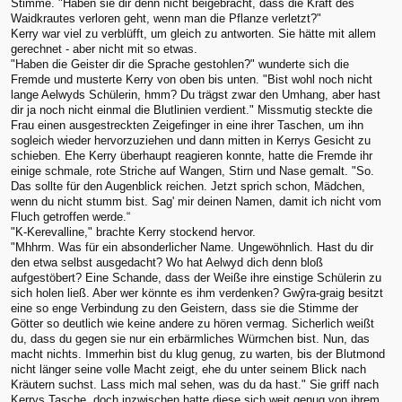
Stimme. "Haben sie dir denn nicht beigebracht, dass die Kraft des
Waidkrautes verloren geht, wenn man die Pflanze verletzt?"
Kerry war viel zu verblüfft, um gleich zu antworten. Sie hätte mit allem
gerechnet - aber nicht mit so etwas.
"Haben die Geister dir die Sprache gestohlen?" wunderte sich die
Fremde und musterte Kerry von oben bis unten. "Bist wohl noch nicht
lange Aelwyds Schülerin, hmm? Du trägst zwar den Umhang, aber hast
dir ja noch nicht einmal die Blutlinien verdient." Missmutig steckte die
Frau einen ausgestreckten Zeigefinger in eine ihrer Taschen, um ihn
sogleich wieder hervorzuziehen und dann mitten in Kerrys Gesicht zu
schieben. Ehe Kerry überhaupt reagieren konnte, hatte die Fremde ihr
einige schmale, rote Striche auf Wangen, Stirn und Nase gemalt. "So.
Das sollte für den Augenblick reichen. Jetzt sprich schon, Mädchen,
wenn du nicht stumm bist. Sag' mir deinen Namen, damit ich nicht vom
Fluch getroffen werde.“
"K-Kerevalline," brachte Kerry stockend hervor.
"Mhhrm. Was für ein absonderlicher Name. Ungewöhnlich. Hast du dir
den etwa selbst ausgedacht? Wo hat Aelwyd dich denn bloß
aufgestöbert? Eine Schande, dass der Weiße ihre einstige Schülerin zu
sich holen ließ. Aber wer könnte es ihm verdenken? Gwŷra-graig besitzt
eine so enge Verbindung zu den Geistern, dass sie die Stimme der
Götter so deutlich wie keine andere zu hören vermag. Sicherlich weißt
du, dass du gegen sie nur ein erbärmliches Würmchen bist. Nun, das
macht nichts. Immerhin bist du klug genug, zu warten, bis der Blutmond
nicht länger seine volle Macht zeigt, ehe du unter seinem Blick nach
Kräutern suchst. Lass mich mal sehen, was du da hast." Sie griff nach
Kerrys Tasche, doch inzwischen hatte diese sich weit genug von ihrem