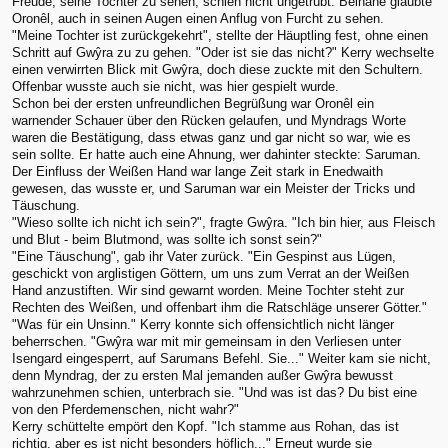
Freude, seine Tochter zu sehen, schien nicht ungetrübt. Beinahe glaubte
Oronêl, auch in seinen Augen einen Anflug von Furcht zu sehen.
"Meine Tochter ist zurückgekehrt", stellte der Häuptling fest, ohne einen
Schritt auf Gwŷra zu zu gehen. "Oder ist sie das nicht?" Kerry wechselte
einen verwirrten Blick mit Gwŷra, doch diese zuckte mit den Schultern.
Offenbar wusste auch sie nicht, was hier gespielt wurde.
Schon bei der ersten unfreundlichen Begrüßung war Oronêl ein
warnender Schauer über den Rücken gelaufen, und Myndrags Worte
waren die Bestätigung, dass etwas ganz und gar nicht so war, wie es
sein sollte. Er hatte auch eine Ahnung, wer dahinter steckte: Saruman.
Der Einfluss der Weißen Hand war lange Zeit stark in Enedwaith
gewesen, das wusste er, und Saruman war ein Meister der Tricks und
Täuschung.
"Wieso sollte ich nicht ich sein?", fragte Gwŷra. "Ich bin hier, aus Fleisch
und Blut - beim Blutmond, was sollte ich sonst sein?"
"Eine Täuschung", gab ihr Vater zurück. "Ein Gespinst aus Lügen,
geschickt von arglistigen Göttern, um uns zum Verrat an der Weißen
Hand anzustiften. Wir sind gewarnt worden. Meine Tochter steht zur
Rechten des Weißen, und offenbart ihm die Ratschläge unserer Götter."
"Was für ein Unsinn." Kerry konnte sich offensichtlich nicht länger
beherrschen. "Gwŷra war mit mir gemeinsam in den Verliesen unter
Isengard eingesperrt, auf Sarumans Befehl. Sie..." Weiter kam sie nicht,
denn Myndrag, der zu ersten Mal jemanden außer Gwŷra bewusst
wahrzunehmen schien, unterbrach sie. "Und was ist das? Du bist eine
von den Pferdemenschen, nicht wahr?"
Kerry schüttelte empört den Kopf. "Ich stamme aus Rohan, das ist
richtig, aber es ist nicht besonders höflich..." Erneut wurde sie