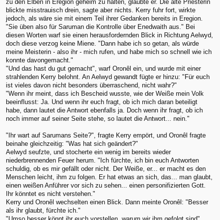
zu den Elben in Eregion geheim zu halten, glaubte er. Die alte Priesterin
blickte misstrauisch drein, sagte aber nichts. Kerry fuhr fort, wirkte
jedoch, als wäre sie mit einem Teil ihrer Gedanken bereits in Eregion.
"Sie üben also für Saruman die Kontrolle über Enedwaith aus." Bei
diesen Worten warf sie einen herausfordernden Blick in Richtung Aelwyd,
doch diese verzog keine Miene. "Dann habe ich so getan, als würde
meine Meisterin - also ihr - mich rufen, und habe mich so schnell wie ich
konnte davongemacht."
"Und das hast du gut gemacht", warf Oronêl ein, und wurde mit einer
strahlenden Kerry belohnt. An Aelwyd gewandt fügte er hinzu: "Für euch
ist vieles davon nicht besonders überraschend, nicht wahr?"
"Wenn ihr meint, dass ich Bescheid wusste, wie der Weiße mein Volk
beeinflusst: Ja. Und wenn ihr euch fragt, ob ich mich daran beteiligt
habe, dann lautet die Antwort ebenfalls ja. Doch wenn ihr fragt, ob ich
noch immer auf seiner Seite stehe, so lautet die Antwort... nein."
"Ihr wart auf Sarumans Seite?", fragte Kerry empört, und Oronêl fragte
beinahe gleichzeitig: "Was hat sich geändert?"
Aelwyd seufzte, und stocherte ein wenig im bereits wieder
niederbrennenden Feuer herum. "Ich fürchte, ich bin euch Antworten
schuldig, ob es mir gefällt oder nicht. Der Weiße, er... er macht es den
Menschen leicht, ihm zu folgen. Er hat etwas an sich, das... man glaubt,
einen weißen Anführer vor sich zu sehen... einen personifizierten Gott.
Ihr könntet es nicht verstehen."
Kerry und Oronêl wechselten einen Blick. Dann meinte Oronêl: "Besser
als ihr glaubt, fürchte ich."
"Umso besser könnt ihr euch vorstellen, warum wir ihm gefolgt sind",