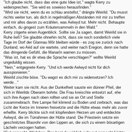
"Ich glaube nicht, dass das eine gute Idee ist," wagte Kerry zu
widersprechen. "Sie wird es sowieso herausfinden."
"Wird sie nicht, wenn du es schlau anstellst," drängte Weirild. "Du musst
nichts weiter tun, als dich in regelmäßigen Abständen mit mir zu treffen
und mir alles davon zu erzählen, was Aelwyd tut. Mehr nicht. Behaupte
einfach, du gingest zum Kräutersammeln in den Wald."
Kerry zögerte einen Augenblick. Sollte sie Ja sagen, damit Weirild sie in
Ruhe ließ? Sie glaubte ohnehin nicht, dass sie noch sonderlich viele
Tage im Dorf der Glannau Môr bleiben würde - es zog sie zurück nach
Dunland, wo Aéd auf sie wartete, und weiter nach Eregion, denn sie hatte
das dringende Gefühl, die Manarîn warnen zu müssen.
"Was ist, hat es dir etwa die Sprache verschlagen?" wollte Weirild
ungeduldig wissen.
"Nein," entgegnete Kerry. "Und ich werde Aelwyd nicht für dich
ausspionieren."
Weirild zischte böse. "Du wagst es dich mir zu widersetzen? Ich
werde..."
Weiter kam sie nicht. Aus der Dunkelheit sauste ein dünner Pfeil, der
sich in Weirilds Oberarm bohrte. Die Frau kreischte entsetzt auf, ehe
sich ihre Augen nach oben rollten und sie an Ort und Stelle
zusammebrach. Ihre Lampe fiel klirrend zu Boden und zerbrach, was das
Licht der Kerze im Inneren freisetzte und die Hütte etwas mehr als zuvor
erhellte. Kerry blickte sich mit klopfendem Herzen um und entdeckte
Aelwyd, die im Türrahmen der Hütte stand. Die Priesterin setzte ein
geschnitztes Blasrohr von den Lippen an, die sich zu einem bösartigen
Lächeln verzogen hatten.