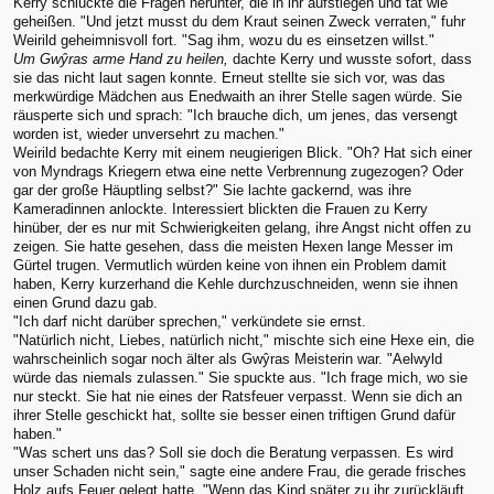
Kerry schluckte die Fragen herunter, die in ihr aufstiegen und tat wie
geheißen. "Und jetzt musst du dem Kraut seinen Zweck verraten," fuhr
Weirild geheimnisvoll fort. "Sag ihm, wozu du es einsetzen willst."
Um Gwŷras arme Hand zu heilen,
dachte Kerry und wusste sofort, dass
sie das nicht laut sagen konnte. Erneut stellte sie sich vor, was das
merkwürdige Mädchen aus Enedwaith an ihrer Stelle sagen würde. Sie
räusperte sich und sprach: "Ich brauche dich, um jenes, das versengt
worden ist, wieder unversehrt zu machen."
Weirild bedachte Kerry mit einem neugierigen Blick. "Oh? Hat sich einer
von Myndrags Kriegern etwa eine nette Verbrennung zugezogen? Oder
gar der große Häuptling selbst?" Sie lachte gackernd, was ihre
Kameradinnen anlockte. Interessiert blickten die Frauen zu Kerry
hinüber, der es nur mit Schwierigkeiten gelang, ihre Angst nicht offen zu
zeigen. Sie hatte gesehen, dass die meisten Hexen lange Messer im
Gürtel trugen. Vermutlich würden keine von ihnen ein Problem damit
haben, Kerry kurzerhand die Kehle durchzuschneiden, wenn sie ihnen
einen Grund dazu gab.
"Ich darf nicht darüber sprechen," verkündete sie ernst.
"Natürlich nicht, Liebes, natürlich nicht," mischte sich eine Hexe ein, die
wahrscheinlich sogar noch älter als Gwŷras Meisterin war. "Aelwyld
würde das niemals zulassen." Sie spuckte aus. "Ich frage mich, wo sie
nur steckt. Sie hat nie eines der Ratsfeuer verpasst. Wenn sie dich an
ihrer Stelle geschickt hat, sollte sie besser einen triftigen Grund dafür
haben."
"Was schert uns das? Soll sie doch die Beratung verpassen. Es wird
unser Schaden nicht sein," sagte eine andere Frau, die gerade frisches
Holz aufs Feuer gelegt hatte. "Wenn das Kind später zu ihr zurückläuft,