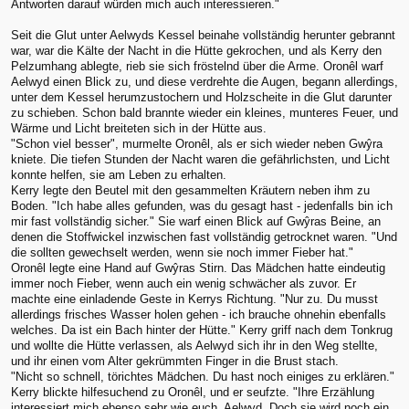
Antworten darauf würden mich auch interessieren."
Seit die Glut unter Aelwyds Kessel beinahe vollständig herunter gebrannt
war, war die Kälte der Nacht in die Hütte gekrochen, und als Kerry den
Pelzumhang ablegte, rieb sie sich fröstelnd über die Arme. Oronêl warf
Aelwyd einen Blick zu, und diese verdrehte die Augen, begann allerdings,
unter dem Kessel herumzustochern und Holzscheite in die Glut darunter
zu schieben. Schon bald brannte wieder ein kleines, munteres Feuer, und
Wärme und Licht breiteten sich in der Hütte aus.
"Schon viel besser", murmelte Oronêl, als er sich wieder neben Gwŷra
kniete. Die tiefen Stunden der Nacht waren die gefährlichsten, und Licht
konnte helfen, sie am Leben zu erhalten.
Kerry legte den Beutel mit den gesammelten Kräutern neben ihm zu
Boden. "Ich habe alles gefunden, was du gesagt hast - jedenfalls bin ich
mir fast vollständig sicher." Sie warf einen Blick auf Gwŷras Beine, an
denen die Stoffwickel inzwischen fast vollständig getrocknet waren. "Und
die sollten gewechselt werden, wenn sie noch immer Fieber hat."
Oronêl legte eine Hand auf Gwŷras Stirn. Das Mädchen hatte eindeutig
immer noch Fieber, wenn auch ein wenig schwächer als zuvor. Er
machte eine einladende Geste in Kerrys Richtung. "Nur zu. Du musst
allerdings frisches Wasser holen gehen - ich brauche ohnehin ebenfalls
welches. Da ist ein Bach hinter der Hütte." Kerry griff nach dem Tonkrug
und wollte die Hütte verlassen, als Aelwyd sich ihr in den Weg stellte,
und ihr einen vom Alter gekrümmten Finger in die Brust stach.
"Nicht so schnell, törichtes Mädchen. Du hast noch einiges zu erklären."
Kerry blickte hilfesuchend zu Oronêl, und er seufzte. "Ihre Erzählung
interessiert mich ebenso sehr wie euch, Aelwyd. Doch sie wird noch ein