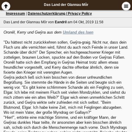
Das Land der Glannau Môr
Impressum
|
Datenschutzerklärung / Privacy Policy
Das Land der Glannau Môr
von
Eandril
am 04 Okt, 2019 11:58
Oronêl, Kerry und Gwŷra aus dem
Umland des Isen
"Du hättest nicht zurückkehren sollen, Gwŷra-graig. Nicht nur, dass dein
Fluch uns alle vernichten wird, führst du auch noch Feinde in unser Land.
Schande über dich!" Der Sprecher, ein hochgewachsener Krieger mit
zotteligen, braunen Locken, spuckte auf den Boden vor Gwŷras Füßen.
Oronêl hatte sich den Empfang in Gwŷras Heimat trotz allem etwas
freundlicher vorgestellt, und Kerry dachte offenbar ähnlich, denn sie
fixierte den Krieger mit verengten Augen.
Gwŷra jedoch ließ sich kein bisschen von dieser unfreundlichen
Begrüßung. Sie stemmte die Hände in die Seiten und beugte sich ein
wenig vor. "Es gibt keine schlimmere Schande als ein Feigling zu sein,
Elgar. Ich lebe mit meinem Fluch seit vielen Mondzyklen, und siehst du
mich zittern wie ein altes Weib?" Elgar wich einen unmerklichen Schritt
zurück, und Gwŷra wirkte sehr zufrieden mit sich selbst. "Beim
Blutmond, Elgar. Ich habe keine Zeit, mich mit Feiglingen abzugeben.
Wo ist mein Vater, der große Myndrag orr Gallayn?"
"Hier!", ertönte eine mächtige Stimme, und ein kräftiger Mann, der
Gwŷras dunkles Haar teilte, ihr ansonsten aber kein bisschen ähnlich
sah, schob sich durch die Menschenmenge nach vorne. Doch Myndrags