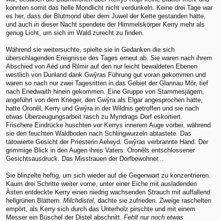
konnten somit das helle Mondlicht nicht verdunkeln. Keine drei Tage war
es her, dass der Blutmond über dem Juwel der Kette gestanden hatte,
und auch in dieser Nacht spendete der Himmelskörper Kerry mehr als
genug Licht, um sich im Wald zurecht zu finden.
Während sie weitersuchte, spielte sie in Gedanken die sich
überschlagenden Ereignisse des Tages erneut ab. Sie waren nach ihrem
Abschied von Aéd und Rilmir auf den nur leicht bewaldeten Ebenen
westlich von Dunland dank Gwŷras Führung gut voran gekommen und
waren so nach nur zwei Tagesritten in das Gebiet der Glannau Môr, tief
nach Enedwaith hinein gekommen. Eine Gruppe von Stammesjägern,
angeführt von dem Krieger, den Gwŷra als Elgar angesprochen hatte,
hatte Oronêl, Kerry und Gwŷra in der Wildnis getroffen und sie nach
etwas Überzeugungsarbeit rasch zu Myndrags Dorf eskortiert.
Frischere Eindrücke huschten vor Kerrys innerem Auge vorbei, während
sie den feuchten Waldboden nach Schlingwurzeln abtastete. Das
tätowierte Gesicht der Priesterin Aelwyd. Gwŷras verbrannte Hand. Der
grimmige Blick in den Augen ihres Vaters. Oronêls entschlossener
Gesichtsausdruck. Das Misstrauen der Dorfbewohner...
Sie blinzelte heftig, um sich wieder auf die Gegenwart zu konzentrieren.
Kaum drei Schritte weiter vorne, unter einer Eiche mit ausladenden
Ästen entdeckte Kerry einen niedrig wachsenden Strauch mit auffallend
hellgrünen Blättern.
Milchdistel,
dachte sie zufrieden. Zweige raschelten
empört, als Kerry sich durch das Unterholz pirschte und mit einem
Messer ein Büschel der Distel abschnitt.
Fehlt nur noch etwas