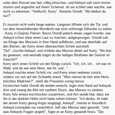
unter dem Kessel war fast völlig erloschen, und Aelwyd saß noch immer
stumm und ungerührt auf ihrem Schemel, ob sie schlief oder wachte, war
nicht zu erkennen. "Verflucht, Kerry", flüsterte Oronêl. "Wo bleibst du
nur?"
Er musste nicht mehr lange warten. Langsam öffnete sich die Tür, und
vor dem hereinfallenden Mondlicht war eine unförmige Silhoutte zu sehen
- Kerry in Gwŷras Pelzen. Bevor Oronêl jedoch etwas sagen konnte, war
Aelwyd schon ohne einen Laut zu machen, aufgesprungen. Oronêl sah
sie Klinge des Messers in ihrer Hand aufblitzen, und war ebenfalls auf
den Beinen, als Kerry einen überraschten Schrei ausstieß.
"Du!", zischte Aelwyd, und richtete das Messer direkt auf Kerry. "Wo bist
du gewesen, und weshalb trägst du die heiligen Blutlinien der Geister im
Gesicht?"
Kerry wich einen Schritt vor der Klinge zurück. "Ich, ich, ich... ich war im
Wald, und da war eine Hexe, wie ihr, und..."
Aelwyd machte einen Schritt vor, und Kerry einen weiteren zurück,
sodass sie nun auf der Schwelle stand. "Wen nennst du hier eine Hexe,
törichtes Mädchen?", stieß die Priesterin zornig hervor.
Inzwischen hatte Oronêl die beiden erreicht, legte eine Hand auf Aelwyds
Arm und zwang die Alte mit sanftem Druck, das Messer zu senken.
Kerry fuhr erneut erschrocken zusammen, und ihm wurde klar, dass sie
ihn in der dunklen Hütte nicht hatte sehen können. "Ich denke, ihr habt
der armen Kerry genug Angst eingejagt, Aelwyd", meinte er freundlich.
Aelwyd schnaubte nur verächtlich, ließ das Messer aber gesenkt. "Und
was Aelwyds Fragen angeht", fügte er an Kerry gewandt hinzu. "Die