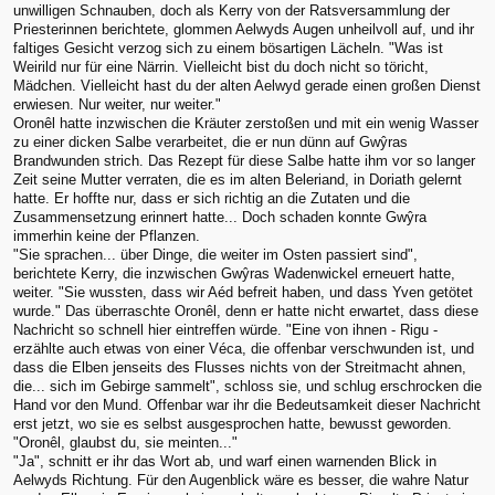
unwilligen Schnauben, doch als Kerry von der Ratsversammlung der
Priesterinnen berichtete, glommen Aelwyds Augen unheilvoll auf, und ihr
faltiges Gesicht verzog sich zu einem bösartigen Lächeln. "Was ist
Weirild nur für eine Närrin. Vielleicht bist du doch nicht so töricht,
Mädchen. Vielleicht hast du der alten Aelwyd gerade einen großen Dienst
erwiesen. Nur weiter, nur weiter."
Oronêl hatte inzwischen die Kräuter zerstoßen und mit ein wenig Wasser
zu einer dicken Salbe verarbeitet, die er nun dünn auf Gwŷras
Brandwunden strich. Das Rezept für diese Salbe hatte ihm vor so langer
Zeit seine Mutter verraten, die es im alten Beleriand, in Doriath gelernt
hatte. Er hoffte nur, dass er sich richtig an die Zutaten und die
Zusammensetzung erinnert hatte... Doch schaden konnte Gwŷra
immerhin keine der Pflanzen.
"Sie sprachen... über Dinge, die weiter im Osten passiert sind",
berichtete Kerry, die inzwischen Gwŷras Wadenwickel erneuert hatte,
weiter. "Sie wussten, dass wir Aéd befreit haben, und dass Yven getötet
wurde." Das überraschte Oronêl, denn er hatte nicht erwartet, dass diese
Nachricht so schnell hier eintreffen würde. "Eine von ihnen - Rigu -
erzählte auch etwas von einer Véca, die offenbar verschwunden ist, und
dass die Elben jenseits des Flusses nichts von der Streitmacht ahnen,
die... sich im Gebirge sammelt", schloss sie, und schlug erschrocken die
Hand vor den Mund. Offenbar war ihr die Bedeutsamkeit dieser Nachricht
erst jetzt, wo sie es selbst ausgesprochen hatte, bewusst geworden.
"Oronêl, glaubst du, sie meinten..."
"Ja", schnitt er ihr das Wort ab, und warf einen warnenden Blick in
Aelwyds Richtung. Für den Augenblick wäre es besser, die wahre Natur