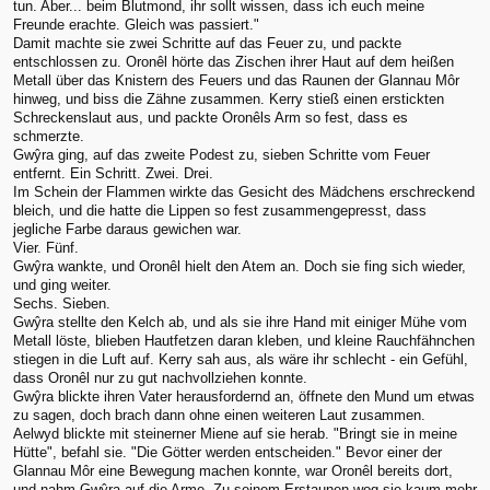
tun. Aber... beim Blutmond, ihr sollt wissen, dass ich euch meine
Freunde erachte. Gleich was passiert."
Damit machte sie zwei Schritte auf das Feuer zu, und packte
entschlossen zu. Oronêl hörte das Zischen ihrer Haut auf dem heißen
Metall über das Knistern des Feuers und das Raunen der Glannau Môr
hinweg, und biss die Zähne zusammen. Kerry stieß einen erstickten
Schreckenslaut aus, und packte Oronêls Arm so fest, dass es
schmerzte.
Gwŷra ging, auf das zweite Podest zu, sieben Schritte vom Feuer
entfernt. Ein Schritt. Zwei. Drei.
Im Schein der Flammen wirkte das Gesicht des Mädchens erschreckend
bleich, und die hatte die Lippen so fest zusammengepresst, dass
jegliche Farbe daraus gewichen war.
Vier. Fünf.
Gwŷra wankte, und Oronêl hielt den Atem an. Doch sie fing sich wieder,
und ging weiter.
Sechs. Sieben.
Gwŷra stellte den Kelch ab, und als sie ihre Hand mit einiger Mühe vom
Metall löste, blieben Hautfetzen daran kleben, und kleine Rauchfähnchen
stiegen in die Luft auf. Kerry sah aus, als wäre ihr schlecht - ein Gefühl,
dass Oronêl nur zu gut nachvollziehen konnte.
Gwŷra blickte ihren Vater herausfordernd an, öffnete den Mund um etwas
zu sagen, doch brach dann ohne einen weiteren Laut zusammen.
Aelwyd blickte mit steinerner Miene auf sie herab. "Bringt sie in meine
Hütte", befahl sie. "Die Götter werden entscheiden." Bevor einer der
Glannau Môr eine Bewegung machen konnte, war Oronêl bereits dort,
und nahm Gwŷra auf die Arme. Zu seinem Erstaunen wog sie kaum mehr