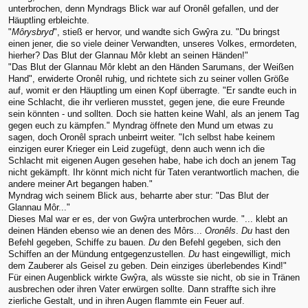
unterbrochen, denn Myndrags Blick war auf Oronêl gefallen, und der
Häuptling erbleichte.
"
Môrysbryd
", stieß er hervor, und wandte sich Gwŷra zu. "Du bringst
einen jener, die so viele deiner Verwandten, unseres Volkes, ermordeten,
hierher? Das Blut der Glannau Môr klebt an seinen Händen!"
"Das Blut der Glannau Môr klebt an den Händen Sarumans, der Weißen
Hand", erwiderte Oronêl ruhig, und richtete sich zu seiner vollen Größe
auf, womit er den Häuptling um einen Kopf überragte. "Er sandte euch in
eine Schlacht, die ihr verlieren musstet, gegen jene, die eure Freunde
sein könnten - und sollten. Doch sie hatten keine Wahl, als an jenem Tag
gegen euch zu kämpfen." Myndrag öffnete den Mund um etwas zu
sagen, doch Oronêl sprach unbeirrt weiter. "Ich selbst habe keinem
einzigen eurer Krieger ein Leid zugefügt, denn auch wenn ich die
Schlacht mit eigenen Augen gesehen habe, habe ich doch an jenem Tag
nicht gekämpft. Ihr könnt mich nicht für Taten verantwortlich machen, die
andere meiner Art begangen haben."
Myndrag wich seinem Blick aus, beharrte aber stur: "Das Blut der
Glannau Môr..."
Dieses Mal war er es, der von Gwŷra unterbrochen wurde. "... klebt an
deinen Händen ebenso wie an denen des Môrs...
Oronêls
.
Du
hast den
Befehl gegeben, Schiffe zu bauen.
Du
den Befehl gegeben, sich den
Schiffen an der Mündung entgegenzustellen.
Du
hast eingewilligt, mich
dem Zauberer als Geisel zu geben. Dein einziges überlebendes Kind!"
Für einen Augenblick wirkte Gwŷra, als wüsste sie nicht, ob sie in Tränen
ausbrechen oder ihren Vater erwürgen sollte. Dann straffte sich ihre
zierliche Gestalt, und in ihren Augen flammte ein Feuer auf.