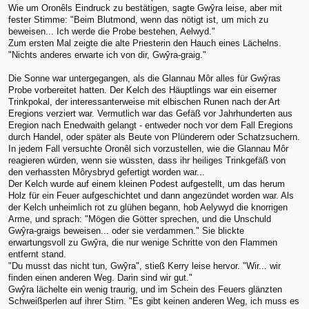
Wie um Oronêls Eindruck zu bestätigen, sagte Gwŷra leise, aber mit
fester Stimme: "Beim Blutmond, wenn das nötigt ist, um mich zu
beweisen... Ich werde die Probe bestehen, Aelwyd."
Zum ersten Mal zeigte die alte Priesterin den Hauch eines Lächelns.
"Nichts anderes erwarte ich von dir, Gwŷra-graig."
Die Sonne war untergegangen, als die Glannau Môr alles für Gwŷras
Probe vorbereitet hatten. Der Kelch des Häuptlings war ein eiserner
Trinkpokal, der interessanterweise mit elbischen Runen nach der Art
Eregions verziert war. Vermutlich war das Gefäß vor Jahrhunderten aus
Eregion nach Enedwaith gelangt - entweder noch vor dem Fall Eregions
durch Handel, oder später als Beute von Plünderern oder Schatzsuchern.
In jedem Fall versuchte Oronêl sich vorzustellen, wie die Glannau Môr
reagieren würden, wenn sie wüssten, dass ihr heiliges Trinkgefäß von
den verhassten Môrysbryd gefertigt worden war...
Der Kelch wurde auf einem kleinen Podest aufgestellt, um das herum
Holz für ein Feuer aufgeschichtet und dann angezündet worden war. Als
der Kelch unheimlich rot zu glühen begann, hob Aelywyd die knorrigen
Arme, und sprach: "Mögen die Götter sprechen, und die Unschuld
Gwŷra-graigs beweisen... oder sie verdammen." Sie blickte
erwartungsvoll zu Gwŷra, die nur wenige Schritte von den Flammen
entfernt stand.
"Du musst das nicht tun, Gwŷra", stieß Kerry leise hervor. "Wir... wir
finden einen anderen Weg. Darin sind wir gut."
Gwŷra lächelte ein wenig traurig, und im Schein des Feuers glänzten
Schweißperlen auf ihrer Stirn. "Es gibt keinen anderen Weg, ich muss es