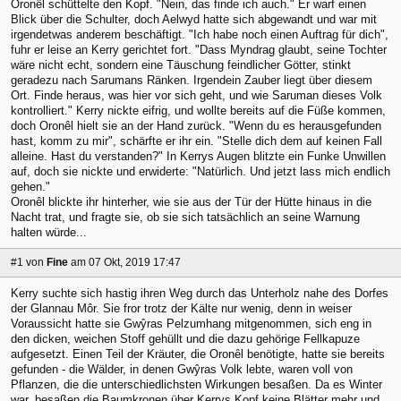
Oronêl schüttelte den Kopf. "Nein, das finde ich auch." Er warf einen
Blick über die Schulter, doch Aelwyd hatte sich abgewandt und war mit
irgendetwas anderem beschäftigt. "Ich habe noch einen Auftrag für dich",
fuhr er leise an Kerry gerichtet fort. "Dass Myndrag glaubt, seine Tochter
wäre nicht echt, sondern eine Täuschung feindlicher Götter, stinkt
geradezu nach Sarumans Ränken. Irgendein Zauber liegt über diesem
Ort. Finde heraus, was hier vor sich geht, und wie Saruman dieses Volk
kontrolliert." Kerry nickte eifrig, und wollte bereits auf die Füße kommen,
doch Oronêl hielt sie an der Hand zurück. "Wenn du es herausgefunden
hast, komm zu mir", schärfte er ihr ein. "Stelle dich dem auf keinen Fall
alleine. Hast du verstanden?" In Kerrys Augen blitzte ein Funke Unwillen
auf, doch sie nickte und erwiderte: "Natürlich. Und jetzt lass mich endlich
gehen."
Oronêl blickte ihr hinterher, wie sie aus der Tür der Hütte hinaus in die
Nacht trat, und fragte sie, ob sie sich tatsächlich an seine Warnung
halten würde...
#1
von
Fine
am 07 Okt, 2019 17:47
Kerry suchte sich hastig ihren Weg durch das Unterholz nahe des Dorfes
der Glannau Môr. Sie fror trotz der Kälte nur wenig, denn in weiser
Voraussicht hatte sie Gwŷras Pelzumhang mitgenommen, sich eng in
den dicken, weichen Stoff gehüllt und die dazu gehörige Fellkapuze
aufgesetzt. Einen Teil der Kräuter, die Oronêl benötigte, hatte sie bereits
gefunden - die Wälder, in denen Gwŷras Volk lebte, waren voll von
Pflanzen, die die unterschiedlichsten Wirkungen besaßen. Da es Winter
war, besaßen die Baumkronen über Kerrys Kopf keine Blätter mehr und