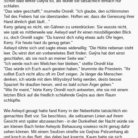
Schon bald wirkte Gwŷra so, als würde sie tatsächlich einfach nur
schlafen.
"Das wäre geschafft," murmelte Oronêl. "Ich glaube, den schlimmsten
Teil des Fiebers hat sie überstanden. Hoffen wir, dass die Genesung ihrer
Hand ähnlich glatt läuft..."
Kerry gelang es nicht, ein Gähnen zu unterdrücken. Sie wusste nicht,
wie spät es mittlerweile war. Aelwyd warf ihr einen missbilligenden Blick
zu, doch Oronêl sagte: "Du kannst dich ruhig etwas aufs Ohr legen,
Kerry. Für heute hast du genug getan."
Aelwyd rührte sich und sagte etwas widerwillig: "Die Hütte nebenan steht
leer. Du wirst dort ein vorbereitetes Bett finden. Gwŷra hat dort einst
geschlafen, als sie noch an meiner Seite war."
"Ich werde noch ein Weilchen hier bleiben," stellte Oronêl klar.
"Das würde ich Euch auch geraten haben," brummte die Priesterin. "Ihr
solltet Euch nicht allzu oft im Dorf zeigen. Je länger die Menschen
denken, ich würde mit dem
Môrysbryd
fertig werden, desto besser.
Spaziert Ihr draußen herum, wird es bald schon Ärger geben."
"Wie Ihr meint," hörte Kerry Oronêl noch antworten, ehe sie mit einem
letzten Blick auf die friedlich schlafende Gwŷra aus dem Raum
schlüpfte.
Wie Aelwyd gesagt hatte fand Kerry in der Nebenhütte tatsächlich ein
gemachtes Bett vor. Sie beschloss, die seltsamen Linien auf ihrem
Gesicht erst später abzuwaschen - in der Dunkelheit der Nacht würde sie
am kleinen Bach hinter Aelwyds Behausung sowieso nicht genug dafür
sehen können. Mit einem Seufzen streifte sie Gwŷras Pelzumhang ab
und kroch in das Bett, das dabei laut knarzte. Kaum hatte sie sich