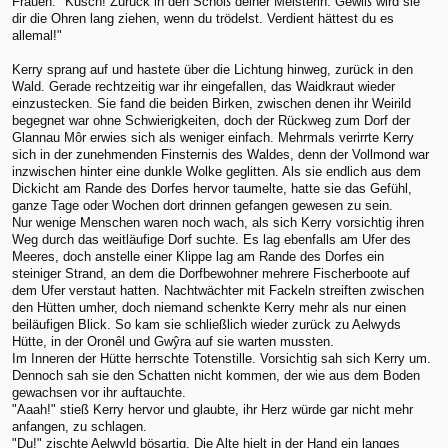
Frauen. "Kusch! Zurück in den Schoß deiner Meisterin. Gewiß wird sie
dir die Ohren lang ziehen, wenn du trödelst. Verdient hättest du es
allemal!"
Kerry sprang auf und hastete über die Lichtung hinweg, zurück in den
Wald. Gerade rechtzeitig war ihr eingefallen, das Waidkraut wieder
einzustecken. Sie fand die beiden Birken, zwischen denen ihr Weirild
begegnet war ohne Schwierigkeiten, doch der Rückweg zum Dorf der
Glannau Môr erwies sich als weniger einfach. Mehrmals verirrte Kerry
sich in der zunehmenden Finsternis des Waldes, denn der Vollmond war
inzwischen hinter eine dunkle Wolke geglitten. Als sie endlich aus dem
Dickicht am Rande des Dorfes hervor taumelte, hatte sie das Gefühl,
ganze Tage oder Wochen dort drinnen gefangen gewesen zu sein.
Nur wenige Menschen waren noch wach, als sich Kerry vorsichtig ihren
Weg durch das weitläufige Dorf suchte. Es lag ebenfalls am Ufer des
Meeres, doch anstelle einer Klippe lag am Rande des Dorfes ein
steiniger Strand, an dem die Dorfbewohner mehrere Fischerboote auf
dem Ufer verstaut hatten. Nachtwächter mit Fackeln streiften zwischen
den Hütten umher, doch niemand schenkte Kerry mehr als nur einen
beiläufigen Blick. So kam sie schließlich wieder zurück zu Aelwyds
Hütte, in der Oronêl und Gwŷra auf sie warten mussten.
Im Inneren der Hütte herrschte Totenstille. Vorsichtig sah sich Kerry um.
Dennoch sah sie den Schatten nicht kommen, der wie aus dem Boden
gewachsen vor ihr auftauchte.
"Aaah!" stieß Kerry hervor und glaubte, ihr Herz würde gar nicht mehr
anfangen, zu schlagen.
"Du!" zischte Aelwyld bösartig. Die Alte hielt in der Hand ein langes