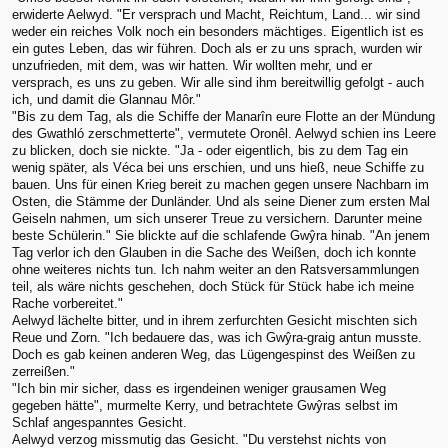
erwiderte Aelwyd. "Er versprach und Macht, Reichtum, Land... wir sind
weder ein reiches Volk noch ein besonders mächtiges. Eigentlich ist es
ein gutes Leben, das wir führen. Doch als er zu uns sprach, wurden wir
unzufrieden, mit dem, was wir hatten. Wir wollten mehr, und er
versprach, es uns zu geben. Wir alle sind ihm bereitwillig gefolgt - auch
ich, und damit die Glannau Môr."
"Bis zu dem Tag, als die Schiffe der Manarîn eure Flotte an der Mündung
des Gwathló zerschmetterte", vermutete Oronêl. Aelwyd schien ins Leere
zu blicken, doch sie nickte. "Ja - oder eigentlich, bis zu dem Tag ein
wenig später, als Véca bei uns erschien, und uns hieß, neue Schiffe zu
bauen. Uns für einen Krieg bereit zu machen gegen unsere Nachbarn im
Osten, die Stämme der Dunländer. Und als seine Diener zum ersten Mal
Geiseln nahmen, um sich unserer Treue zu versichern. Darunter meine
beste Schülerin." Sie blickte auf die schlafende Gwŷra hinab. "An jenem
Tag verlor ich den Glauben in die Sache des Weißen, doch ich konnte
ohne weiteres nichts tun. Ich nahm weiter an den Ratsversammlungen
teil, als wäre nichts geschehen, doch Stück für Stück habe ich meine
Rache vorbereitet."
Aelwyd lächelte bitter, und in ihrem zerfurchten Gesicht mischten sich
Reue und Zorn. "Ich bedauere das, was ich Gwŷra-graig antun musste.
Doch es gab keinen anderen Weg, das Lügengespinst des Weißen zu
zerreißen."
"Ich bin mir sicher, dass es irgendeinen weniger grausamen Weg
gegeben hätte", murmelte Kerry, und betrachtete Gwŷras selbst im
Schlaf angespanntes Gesicht.
Aelwyd verzog missmutig das Gesicht. "Du verstehst nichts von