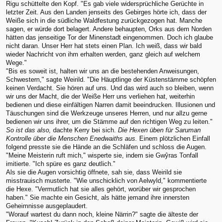
Rigu schüttelte den Kopf. "Es gab viele widersprüchliche Gerüchte in
letzter Zeit. Aus den Landen jenseits des Gebirges hörte ich, dass der
Weiße sich in die südliche Waldfestung zurückgezogen hat. Manche
sagen, er würde dort belagert. Andere behaupten, Orks aus dem Norden
hätten das jenseitige Tor der Minenstadt eingenommen. Doch ich glaube
nicht daran. Unser Herr hat stets einen Plan. Ich weiß, dass wir bald
wieder Nachricht von ihm erhalten werden, ganz gleich auf welchem
Wege."
"Bis es soweit ist, halten wir uns an die bestehenden Anweisungen,
Schwestern," sagte Weirild. "Die Häuptlinge der Küstenstämme schöpfen
keinen Verdacht. Sie hören auf uns. Und das wird auch so bleiben, wenn
wir uns der Macht, die der Weiße Herr uns verliehen hat, weiterhin
bedienen und diese einfältigen Narren damit beeindrucken. Illusionen und
Täuschungen sind die Werkzeuge unseres Herren, und nur allzu gerne
bedienen wir uns ihrer, um die Stämme auf den richtigen Weg zu leiten."
So ist das also,
dachte Kerry bei sich.
Die Hexen üben für Saruman
Kontrolle über die Menschen Enedwaiths aus.
Einem plötzlichen Einfall
folgend presste sie die Hände an die Schläfen und schloss die Augen.
"Meine Meisterin ruft mich," wisperte sie, indem sie Gwŷras Tonfall
imitierte. "Ich spüre es ganz deutlich."
Als sie die Augen vorsichtig öffnete, sah sie, dass Weirild sie
misstrauisch musterte. "Wie unschicklich von Aelwyld," kommentierte
die Hexe. "Vermutlich hat sie alles gehört, worüber wir gesprochen
haben." Sie machte ein Gesicht, als hätte jemand ihre innersten
Geheimnisse ausgeplaudert.
"Worauf wartest du dann noch, kleine Närrin?" sagte die älteste der