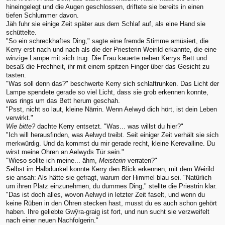
hineingelegt und die Augen geschlossen, driftete sie bereits in einen
tiefen Schlummer davon.
Jäh fuhr sie einige Zeit später aus dem Schlaf auf, als eine Hand sie
schüttelte.
"So ein schreckhaftes Ding," sagte eine fremde Stimme amüsiert, die
Kerry erst nach und nach als die der Priesterin Weirild erkannte, die eine
winzige Lampe mit sich trug. Die Frau kauerte neben Kerrys Bett und
besaß die Frechheit, ihr mit einem spitzen Finger über das Gesicht zu
tasten.
"Was soll denn das?" beschwerte Kerry sich schlaftrunken. Das Licht der
Lampe spendete gerade so viel Licht, dass sie grob erkennen konnte,
was rings um das Bett herum geschah.
"Psst, nicht so laut, kleine Närrin. Wenn Aelwyd dich hört, ist dein Leben
verwirkt."
Wie bitte?
dachte Kerry entsetzt. "Was... was willst du hier?"
"Ich will herausfinden, was Aelwyd treibt. Seit einiger Zeit verhält sie sich
merkwürdig. Und da kommst du mir gerade recht, kleine Kerevalline. Du
wirst meine Ohren an Aelwyds Tür sein."
"Wieso sollte ich meine... ähm,
Meisterin
verraten?"
Selbst im Halbdunkel konnte Kerry den Blick erkennen, mit dem Weirild
sie ansah: Als hätte sie gefragt, warum der Himmel blau sei. "Natürlich
um ihren Platz einzunehmen, du dummes Ding," stellte die Priestrin klar.
"Das ist doch alles, wovon Aelwyd in letzter Zeit faselt, und wenn du
keine Rüben in den Ohren stecken hast, musst du es auch schon gehört
haben. Ihre geliebte Gwŷra-graig ist fort, und nun sucht sie verzweifelt
nach einer neuen Nachfolgerin."