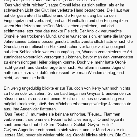
"Das wird nicht reichen", sagte Oronêl leise zu sich selbst, als er im
schwachen Licht der Glut ihre verletzte Hand betrachtete. Die Haut war
auf der gesamten Handfläche und die Finger entlang bis zu den
Fingerspitzen rot verbrannt, und am Handballen und den Fingerspitzen
waren Hautfetzen am heißen Metall kleben geblieben, und dort
schimmerte jetzt rosa das nackte Fleisch. Der Anblick verursachte
Oronêl einen trockenen Mund, und er wünschte sich, er hätte die langen
Jahre seines Lebens besser genutzt. Selbstverständlich hatte er sich die
Grundlagen der elbischen Heilkunst schon vor langer Zeit angeeignet -
auf dem Schlachtfeld war es unumgänglich, Wunden verschiedenster Art
zumindest vorsorglich versorgen zu können, bevor man den verwundeten
zu einem richtigen Heiler bringen konnte. Doch viel mehr hatte Oronêl
nicht gelernt, und darüber ärgerte er sich. Vor allem in seiner Jugend
hatte er sich zu viel dafür interessiert, wie man Wunden schlug, und
nicht, wie man sie heilte.
Ein wenig ungeduldig blickte er zur Tür, doch von Kerry war noch nichts
zu hören oder zu sehen. Schon bald begannen Gwŷras Brandwunden zu
nässen, und als er sie mit einem Rest des Tuches so vorsichtig wie
möglich trocknete, stieß das Mädchen erbarmungswürdige Jammerlaute
aus. Ihre Augenlider flatterten.
"Das Feuer...", murmelte sie beinahe unhörbar. "Feuer... Flammen
verbrennen... sie brennen. Feuer härtet... es reinigt." Oronêl legte ihr
sanft eine Hand auf die Stirn. "Schsch. Schlaf, Gwŷra. Heile."
Gwŷras Augenlider entspannten sich wieder, und ihr Mund zuckte ein
letztes Mal, bevor sie wieder ruhig lag. Oronêl blickte sich um. Die Glut