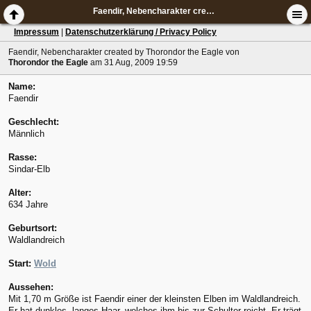
Faendir, Nebencharakter created by Thorondor the Eagle
Impressum
|
Datenschutzerklärung / Privacy Policy
Faendir, Nebencharakter created by Thorondor the Eagle
von
Thorondor the Eagle
am 31 Aug, 2009 19:59
Name:
Faendir
Geschlecht:
Männlich
Rasse:
Sindar-Elb
Alter:
634 Jahre
Geburtsort:
Waldlandreich
Start:
Wold
Aussehen:
Mit 1,70 m Größe ist Faendir einer der kleinsten Elben im Waldlandreich.
Er hat dunkles, langes Haar, welches ihm bis zur Schulter reicht. Er trägt