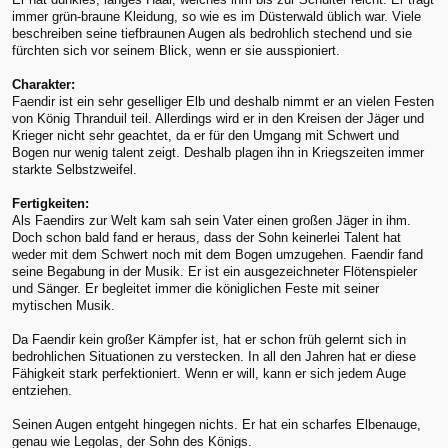
immer grün-braune Kleidung, so wie es im Düsterwald üblich war. Viele
beschreiben seine tiefbraunen Augen als bedrohlich stechend und sie
fürchten sich vor seinem Blick, wenn er sie ausspioniert.
Charakter:
Faendir ist ein sehr geselliger Elb und deshalb nimmt er an vielen Festen
von König Thranduil teil. Allerdings wird er in den Kreisen der Jäger und
Krieger nicht sehr geachtet, da er für den Umgang mit Schwert und
Bogen nur wenig talent zeigt. Deshalb plagen ihn in Kriegszeiten immer
starkte Selbstzweifel.
Fertigkeiten:
Als Faendirs zur Welt kam sah sein Vater einen großen Jäger in ihm.
Doch schon bald fand er heraus, dass der Sohn keinerlei Talent hat
weder mit dem Schwert noch mit dem Bogen umzugehen. Faendir fand
seine Begabung in der Musik. Er ist ein ausgezeichneter Flötenspieler
und Sänger. Er begleitet immer die königlichen Feste mit seiner
mytischen Musik.
Da Faendir kein großer Kämpfer ist, hat er schon früh gelernt sich in
bedrohlichen Situationen zu verstecken. In all den Jahren hat er diese
Fähigkeit stark perfektioniert. Wenn er will, kann er sich jedem Auge
entziehen.
Seinen Augen entgeht hingegen nichts. Er hat ein scharfes Elbenauge,
genau wie Legolas, der Sohn des Königs.