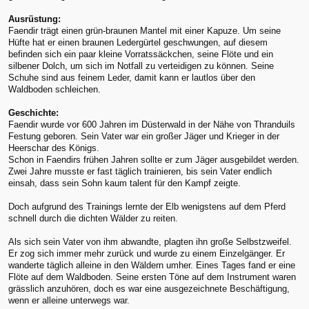
Ausrüstung:
Faendir trägt einen grün-braunen Mantel mit einer Kapuze. Um seine
Hüfte hat er einen braunen Ledergürtel geschwungen, auf diesem
befinden sich ein paar kleine Vorratssäckchen, seine Flöte und ein
silbener Dolch, um sich im Notfall zu verteidigen zu können. Seine
Schuhe sind aus feinem Leder, damit kann er lautlos über den
Waldboden schleichen.
Geschichte:
Faendir wurde vor 600 Jahren im Düsterwald in der Nähe von Thranduils
Festung geboren. Sein Vater war ein großer Jäger und Krieger in der
Heerschar des Königs.
Schon in Faendirs frühen Jahren sollte er zum Jäger ausgebildet werden.
Zwei Jahre musste er fast täglich trainieren, bis sein Vater endlich
einsah, dass sein Sohn kaum talent für den Kampf zeigte.
Doch aufgrund des Trainings lernte der Elb wenigstens auf dem Pferd
schnell durch die dichten Wälder zu reiten.
Als sich sein Vater von ihm abwandte, plagten ihn große Selbstzweifel.
Er zog sich immer mehr zurück und wurde zu einem Einzelgänger. Er
wanderte täglich alleine in den Wäldern umher. Eines Tages fand er eine
Flöte auf dem Waldboden. Seine ersten Töne auf dem Instrument waren
grässlich anzuhören, doch es war eine ausgezeichnete Beschäftigung,
wenn er alleine unterwegs war.