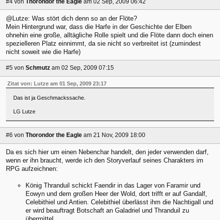
#4
von
Thorondor the Eagle
am 02 Sep, 2009 06:42
@Lutze: Was stört dich denn so an der Flöte?
Mein Hintergrund war, dass die Harfe in der Geschichte der Elben
ohnehin eine große, alltägliche Rolle spielt und die Flöte dann doch einen
spezielleren Platz einnimmt, da sie nicht so verbreitet ist (zumindest
nicht soweit wie die Harfe)
#5
von
Schmutz
am 02 Sep, 2009 07:15
Zitat von: Lutze am 01 Sep, 2009 23:17
Das ist ja Geschmackssache.
LG Lutze
#6
von
Thorondor the Eagle
am 21 Nov, 2009 18:00
Da es sich hier um einen Nebenchar handelt, den jeder verwenden darf,
wenn er ihn braucht, werde ich den Storyverlauf seines Charakters im
RPG aufzeichnen:
König Thranduil schickt Faendir in das Lager von Faramir und
Eowyn und dem großen Heer der Wold, dort trifft er auf Gandalf,
Celebithiel und Antien. Celebithiel überlässt ihm die Nachtigall und
er wird beauftragt Botschaft an Galadriel und Thranduil zu
übermittel.