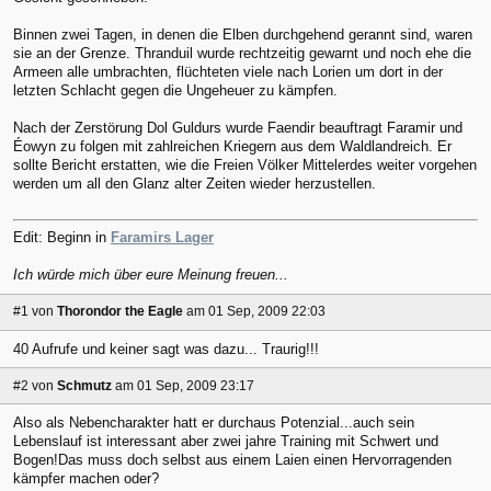
Binnen zwei Tagen, in denen die Elben durchgehend gerannt sind, waren
sie an der Grenze. Thranduil wurde rechtzeitig gewarnt und noch ehe die
Armeen alle umbrachten, flüchteten viele nach Lorien um dort in der
letzten Schlacht gegen die Ungeheuer zu kämpfen.
Nach der Zerstörung Dol Guldurs wurde Faendir beauftragt Faramir und
Éowyn zu folgen mit zahlreichen Kriegern aus dem Waldlandreich. Er
sollte Bericht erstatten, wie die Freien Völker Mittelerdes weiter vorgehen
werden um all den Glanz alter Zeiten wieder herzustellen.
Edit: Beginn in
Faramirs Lager
Ich würde mich über eure Meinung freuen...
#1
von
Thorondor the Eagle
am 01 Sep, 2009 22:03
40 Aufrufe und keiner sagt was dazu... Traurig!!!
#2
von
Schmutz
am 01 Sep, 2009 23:17
Also als Nebencharakter hatt er durchaus Potenzial...auch sein
Lebenslauf ist interessant aber zwei jahre Training mit Schwert und
Bogen!Das muss doch selbst aus einem Laien einen Hervorragenden
kämpfer machen oder?