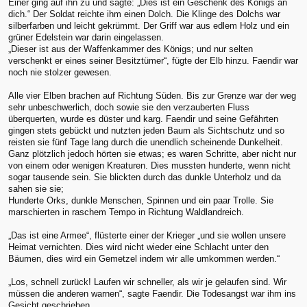
Einer ging auf ihn zu und sagte: „Dies ist ein Geschenk des Königs an
dich.“ Der Soldat reichte ihm einen Dolch. Die Klinge des Dolchs war
silberfarben und leicht gekrümmt. Der Griff war aus edlem Holz und ein
grüner Edelstein war darin eingelassen.
„Dieser ist aus der Waffenkammer des Königs; und nur selten
verschenkt er eines seiner Besitztümer“, fügte der Elb hinzu. Faendir war
noch nie stolzer gewesen.
Alle vier Elben brachen auf Richtung Süden. Bis zur Grenze war der weg
sehr unbeschwerlich, doch sowie sie den verzauberten Fluss
überquerten, wurde es düster und karg. Faendir und seine Gefährten
gingen stets gebückt und nutzten jeden Baum als Sichtschutz und so
reisten sie fünf Tage lang durch die unendlich scheinende Dunkelheit.
Ganz plötzlich jedoch hörten sie etwas; es waren Schritte, aber nicht nur
von einem oder wenigen Kreaturen. Dies mussten hunderte, wenn nicht
sogar tausende sein. Sie blickten durch das dunkle Unterholz und da
sahen sie sie;
Hunderte Orks, dunkle Menschen, Spinnen und ein paar Trolle. Sie
marschierten in raschem Tempo in Richtung Waldlandreich.
„Das ist eine Armee“, flüsterte einer der Krieger „und sie wollen unsere
Heimat vernichten. Dies wird nicht wieder eine Schlacht unter den
Bäumen, dies wird ein Gemetzel indem wir alle umkommen werden.“
„Los, schnell zurück! Laufen wir schneller, als wir je gelaufen sind. Wir
müssen die anderen warnen“, sagte Faendir. Die Todesangst war ihm ins
Gesicht geschrieben.