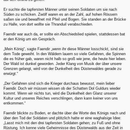
Er suchte die tapfersten Männer unter seinen Soldaten um sie nach
Süden zu schicken. Zwölf waren es an der Zahl, auf hohen Rössern
saßen sie und bewaffnet mit Pfeil und Bogen. Sie standen an der Brücke
zu Halle, von dort wollte sie Thranduil verabschieden.
Faendir war auch da, er sollte ein Abschiedslied spielen, stattdessen bat
er den König um ein Gespräch.
„Mein König“, sagte Faendir „wenn ihr diese Männer losschickt, sind sie
dem Tode geweiht. In den Wäldern lauern so viele Gefahren, die Spinnen
die es früher gab, waren nicht halb so groß wie jene, die heute hier leben.
Der Wald ist dunkel geworden. Jeder Klang von Musik der über unsere
Grenzen gelangt, wird von der Dunkelheit des Düsterwaldes gerade zu
erwürgt.“
„Der Gefahren sind sich die Krieger durchaus bewusst, mein lieber
Faendir. Doch wir müssen wissen ob der Schatten Dol Guldurs wieder
kommt. Wenn wir nichts tun, wird die Dunkelheit den Glanz unserer
Kultur und unseres Reiches verschlingen, dann kann keiner von uns
entkommen.“
Faendir blickte zu Boden, er dachte über die Worte des Königs nach und
über den Tod der Soldaten und plötzlich hatte er eine waghalsige Idee:
„Lasst mich mit den drei tapfersten Soldaten gehen; zu Fuß und ohne
Rüstung. Ich kenne viele Geheimnisse des Düsterwalds aus der Zeit in