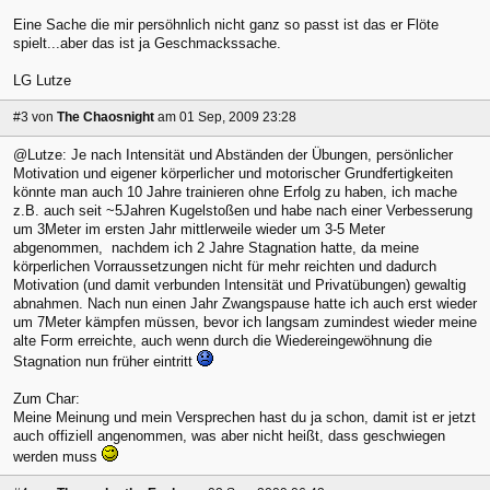
Eine Sache die mir persöhnlich nicht ganz so passt ist das er Flöte
spielt...aber das ist ja Geschmackssache.
LG Lutze
#3
von
The Chaosnight
am 01 Sep, 2009 23:28
@Lutze: Je nach Intensität und Abständen der Übungen, persönlicher
Motivation und eigener körperlicher und motorischer Grundfertigkeiten
könnte man auch 10 Jahre trainieren ohne Erfolg zu haben, ich mache
z.B. auch seit ~5Jahren Kugelstoßen und habe nach einer Verbesserung
um 3Meter im ersten Jahr mittlerweile wieder um 3-5 Meter
abgenommen, nachdem ich 2 Jahre Stagnation hatte, da meine
körperlichen Vorraussetzungen nicht für mehr reichten und dadurch
Motivation (und damit verbunden Intensität und Privatübungen) gewaltig
abnahmen. Nach nun einen Jahr Zwangspause hatte ich auch erst wieder
um 7Meter kämpfen müssen, bevor ich langsam zumindest wieder meine
alte Form erreichte, auch wenn durch die Wiedereingewöhnung die
Stagnation nun früher eintritt
Zum Char:
Meine Meinung und mein Versprechen hast du ja schon, damit ist er jetzt
auch offiziell angenommen, was aber nicht heißt, dass geschwiegen
werden muss