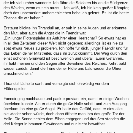
der ich viel umher wanderte. Ich führe die Soldaten bis an die Südgrenze
des Waldes, wenn es sein muss... Ich weiß, ich bin kein großer Kämpfer,
doch das unbemerkte umherschleichen habe ich gelernt. Es ist die beste
Chance die wir haben.“
Erstaunt blickte ihn Thranduil an, er sah in seine Augen und er erkannte
den Mut, aber auch die Angst die in Faendir war.
„Ein junger Flötenspieler als Anführer einer Heerschar? So etwas hat es
in all den Zeitaltern dieser Welt nicht gegeben; allerdings ist es nie zu
spät etwas Neues zu probieren. Ich hoffe für dich, junger Faendir und für
das Leben deiner Mitstreiter, dass ihr zurückkommt. Der Weg durch den
einst schönen Grünwald ist beschwerlich und überall lauern Gefahren...
ihr habt meinen und den Segen aller Bewohner des Reiches. Kehrt bald
wieder zurück, damit die Töne deiner Flöte uns bald wieder die Ohren
umschmeicheln.“
Thranduil lächelte sanft und verneigte sich ehrwürdig vor dem
Flötenspieler.
Faendir ging nachhause und packte proviant ein, damit er einige Wochen
überleben konnte. Als er durch die große Halle schritt und zum Ausgang
überkam ihn eine große Angst. Er hatte das Gefühl, dass er dies alles
nie wieder sehen würde, doch dann öffnete man ihm das große Tor der
Halle. Die Sonne schien dem Elben entgegen und draußen standen die
drei Krieger in braunen Gewändern und nur leicht bewaffnet.