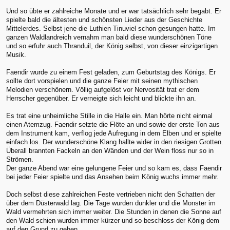
Und so übte er zahlreiche Monate und er war tatsächlich sehr begabt. Er
spielte bald die ältesten und schönsten Lieder aus der Geschichte
Mittelerdes. Selbst jene die Luthien Tinuviel schon gesungen hatte. Im
ganzen Waldlandreich vernahm man bald diese wunderschönen Töne
und so erfuhr auch Thranduil, der König selbst, von dieser einzigartigen
Musik.
Faendir wurde zu einem Fest geladen, zum Geburtstag des Königs. Er
sollte dort vorspielen und die ganze Feier mit seinen mythischen
Melodien verschönern. Völlig aufgelöst vor Nervosität trat er dem
Herrscher gegenüber. Er verneigte sich leicht und blickte ihn an.
Es trat eine unheimliche Stille in die Halle ein. Man hörte nicht einmal
einen Atemzug. Faendir setzte die Flöte an und sowie der erste Ton aus
dem Instrument kam, verflog jede Aufregung in dem Elben und er spielte
einfach los. Der wunderschöne Klang hallte wider in den riesigen Grotten.
Überall brannten Fackeln an den Wänden und der Wein floss nur so in
Strömen.
Der ganze Abend war eine gelungene Feier und so kam es, dass Faendir
bei jeder Feier spielte und das Ansehen beim König wuchs immer mehr.
Doch selbst diese zahlreichen Feste vertrieben nicht den Schatten der
über dem Düsterwald lag. Die Tage wurden dunkler und die Monster im
Wald vermehrten sich immer weiter. Die Stunden in denen die Sonne auf
den Wald schien wurden immer kürzer und so beschloss der König dem
auf den Grund zu gehen.