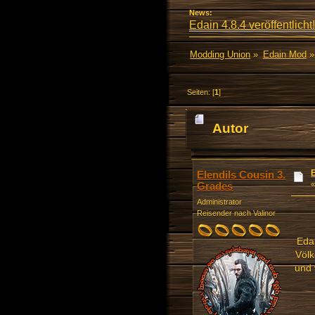
News:
Edain 4.8.4 veröffentlicht!
Modding Union
»
Edain Mod
»
Seiten: [
1
]
Autor
Elendils Cousin 3.
Grades
Administrator
Reisender nach Valinor
Eda
Völk
und 