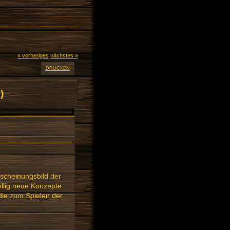
« vorheriges
nächstes »
DRUCKEN
)
scheinungsbild der
öllig neue Konzepte
die zum Spielen der