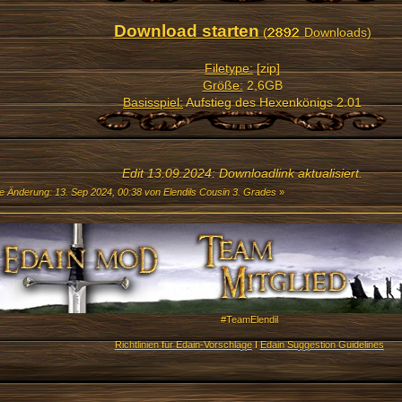
Download starten
(
Downloads)
Filetype:
[zip]
Größe:
2,6GB
Basisspiel:
Aufstieg des Hexenkönigs 2.01
Edit 13.09.2024: Downloadlink aktualisiert.
te Änderung: 13. Sep 2024, 00:38 von Elendils Cousin 3. Grades
»
#TeamElendil
Richtlinien für Edain-Vorschläge
I
Edain Suggestion Guidelines