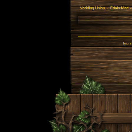
Modding Union
»
Edain Mod
»
Impr