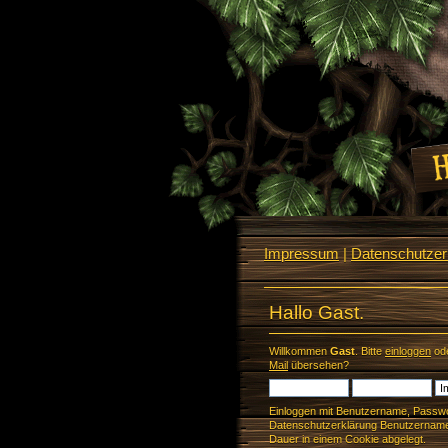
Impressum
|
Datenschutzerk
Hallo Gast.
Willkommen
Gast
. Bitte
einloggen
od
Mail
übersehen?
Einloggen mit Benutzername, Passwo
Datenschutzerklärung Benutzername 
Dauer in einem Cookie abgelegt.