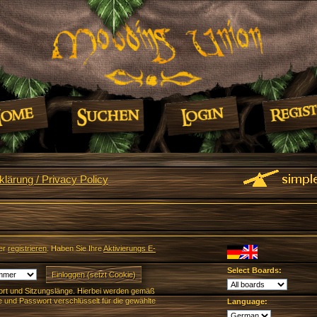
lärung / Privacy Policy
er
registrieren
. Haben Sie Ihre
Aktivierungs E-
Select Boards:
rt und Sitzungslänge. Hierbei werden gemäß
und Passwort verschlüsselt für die gewählte
Language: