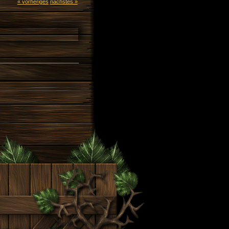
« vorheriges
nächstes »