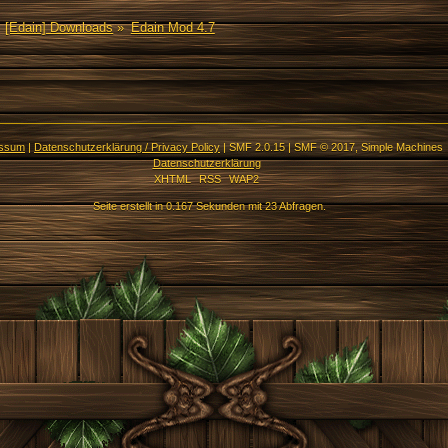
[Edain] Downloads
»
Edain Mod 4.7
essum
|
Datenschutzerklärung / Privacy Policy
|
SMF 2.0.15
|
SMF © 2017
,
Simple Machines
Datenschutzerklärung
XHTML
RSS
WAP2
Seite erstellt in 0.167 Sekunden mit 23 Abfragen.