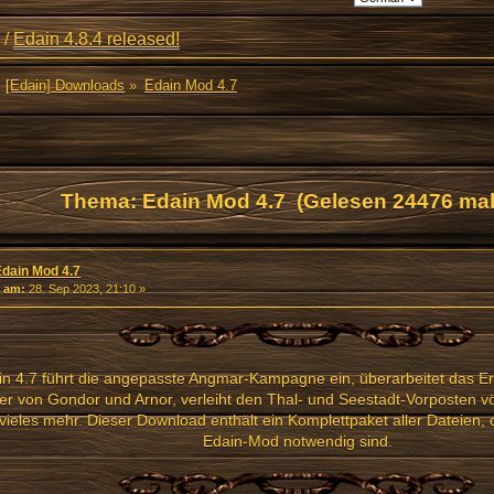
/
Edain 4.8.4 released!
[Edain] Downloads
»
Edain Mod 4.7
Thema: Edain Mod 4.7 (Gelesen 24476 mal
Edain Mod 4.7
«
am:
28. Sep 2023, 21:10 »
in 4.7 führt die angepasste Angmar-Kampagne ein, überarbeitet das Er
er von Gondor und Arnor, verleiht den Thal- und Seestadt-Vorposten v
vieles mehr. Dieser Download enthält ein Komplettpaket aller Dateien, 
Edain-Mod notwendig sind.