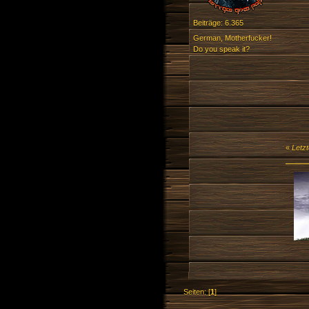
Beiträge: 6.365
German, Motherfucker!
Do you speak it?
«
Letz
Seiten: [
1
]