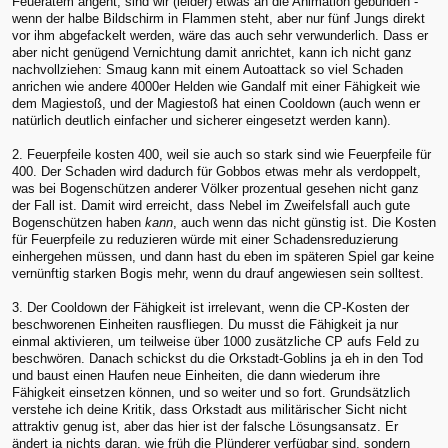
Feueratem angeht, sind wir (leider) etwas an die Animation gebunden -
wenn der halbe Bildschirm in Flammen steht, aber nur fünf Jungs direkt
vor ihm abgefackelt werden, wäre das auch sehr verwunderlich. Dass er
aber nicht genügend Vernichtung damit anrichtet, kann ich nicht ganz
nachvollziehen: Smaug kann mit einem Autoattack so viel Schaden
anrichen wie andere 4000er Helden wie Gandalf mit einer Fähigkeit wie
dem Magiestoß, und der Magiestoß hat einen Cooldown (auch wenn er
natürlich deutlich einfacher und sicherer eingesetzt werden kann).
2. Feuerpfeile kosten 400, weil sie auch so stark sind wie Feuerpfeile für
400. Der Schaden wird dadurch für Gobbos etwas mehr als verdoppelt,
was bei Bogenschützen anderer Völker prozentual gesehen nicht ganz
der Fall ist. Damit wird erreicht, dass Nebel im Zweifelsfall auch gute
Bogenschützen haben
kann
, auch wenn das nicht günstig ist. Die Kosten
für Feuerpfeile zu reduzieren würde mit einer Schadensreduzierung
einhergehen müssen, und dann hast du eben im späteren Spiel gar keine
vernünftig starken Bogis mehr, wenn du drauf angewiesen sein solltest.
3. Der Cooldown der Fähigkeit ist irrelevant, wenn die CP-Kosten der
beschworenen Einheiten rausfliegen. Du musst die Fähigkeit ja nur
einmal aktivieren, um teilweise über 1000 zusätzliche CP aufs Feld zu
beschwören. Danach schickst du die Orkstadt-Goblins ja eh in den Tod
und baust einen Haufen neue Einheiten, die dann wiederum ihre
Fähigkeit einsetzen können, und so weiter und so fort. Grundsätzlich
verstehe ich deine Kritik, dass Orkstadt aus militärischer Sicht nicht
attraktiv genug ist, aber das hier ist der falsche Lösungsansatz. Er
ändert ja nichts daran, wie früh die Plünderer verfügbar sind, sondern