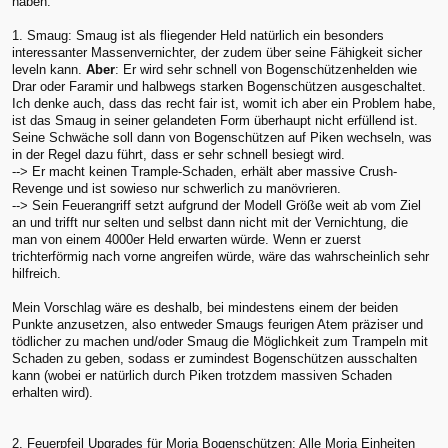
haben.
1. Smaug: Smaug ist als fliegender Held natürlich ein besonders
interessanter Massenvernichter, der zudem über seine Fähigkeit sicher
leveln kann.
Aber
: Er wird sehr schnell von Bogenschützenhelden wie
Drar oder Faramir und halbwegs starken Bogenschützen ausgeschaltet.
Ich denke auch, dass das recht fair ist, womit ich aber ein Problem habe,
ist das Smaug in seiner gelandeten Form überhaupt nicht erfüllend ist.
Seine Schwäche soll dann von Bogenschützen auf Piken wechseln, was
in der Regel dazu führt, dass er sehr schnell besiegt wird.
--> Er macht keinen Trample-Schaden, erhält aber massive Crush-
Revenge und ist sowieso nur schwerlich zu manövrieren.
--> Sein Feuerangriff setzt aufgrund der Modell Größe weit ab vom Ziel
an und trifft nur selten und selbst dann nicht mit der Vernichtung, die
man von einem 4000er Held erwarten würde. Wenn er zuerst
trichterförmig nach vorne angreifen würde, wäre das wahrscheinlich sehr
hilfreich.
Mein Vorschlag wäre es deshalb, bei mindestens einem der beiden
Punkte anzusetzen, also entweder Smaugs feurigen Atem präziser und
tödlicher zu machen und/oder Smaug die Möglichkeit zum Trampeln mit
Schaden zu geben, sodass er zumindest Bogenschützen ausschalten
kann (wobei er natürlich durch Piken trotzdem massiven Schaden
erhalten wird).
2. Feuerpfeil Upgrades für Moria Bogenschützen: Alle Moria Einheiten