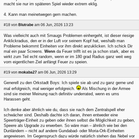
macht sie nur im späteren Spiel wieder extrem eklig.
4. Kann man meinetwegen gern machen.
#18
von
Blutrabe
am 06 Jun, 2026 13:23
Was vielleicht auch mit Smaugs Problemen einhergeht, ist dieser riesige
Anklickradius, den er in der Luft vor seinem Kopf hat, weshalb man
Probleme bekommt Einheiten vor ihm direkt anzuklicken. Ich schick Dir
mal ein paar Screens.
Wenn
da Feuer trifft ist es ja schon stark, aber es
wirkt zum Teil echt random, wenn er im 180 grad Radius ganz weit weg
vom eigentlichen Ziel anfängt Feuer zu speien.
#19
von
mokaba27
am 06 Jun, 2026 13:29
Generell zu den Orkstadt Boys: Ich spiele sie ab und zu ganz gerne und
mal erfolgreich, mal weniger erfolgreich.
Als Mischung in der Armee
sind sie meiner Meinung nach definitiv underrated, wenn es ums
Harassen geht.
Ich denke aber ähnlich wie du, dass sie nach dem Zentralspell eher
schwächer sind. Deshalb dachte ich daran, ihnen entweder eine
Speerträger-Einheit zu geben oder ihnen selbst die Möglichkeit zu geben,
Speere als Upgrade zu erwerben. So wäre man – ähnlich wie bei den
Dunländern – nicht auf andere Gundabad- oder Moria-Ork-Einheiten
angewiesen. Im Gegenspruch dazu würde natürlich stehen das Nebel vor