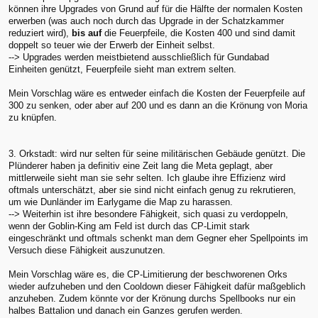
können ihre Upgrades von Grund auf für die Hälfte der normalen Kosten
erwerben (was auch noch durch das Upgrade in der Schatzkammer
reduziert wird),
bis auf
die Feuerpfeile, die Kosten 400 und sind damit
doppelt so teuer wie der Erwerb der Einheit selbst.
--> Upgrades werden meistbietend ausschließlich für Gundabad
Einheiten genützt, Feuerpfeile sieht man extrem selten.
Mein Vorschlag wäre es entweder einfach die Kosten der Feuerpfeile auf
300 zu senken, oder aber auf 200 und es dann an die Krönung von Moria
zu knüpfen.
3. Orkstadt: wird nur selten für seine militärischen Gebäude genützt. Die
Plünderer haben ja definitiv eine Zeit lang die Meta geplagt, aber
mittlerweile sieht man sie sehr selten. Ich glaube ihre Effizienz wird
oftmals unterschätzt, aber sie sind nicht einfach genug zu rekrutieren,
um wie Dunländer im Earlygame die Map zu harassen.
--> Weiterhin ist ihre besondere Fähigkeit, sich quasi zu verdoppeln,
wenn der Goblin-King am Feld ist durch das CP-Limit stark
eingeschränkt und oftmals schenkt man dem Gegner eher Spellpoints im
Versuch diese Fähigkeit auszunutzen.
Mein Vorschlag wäre es, die CP-Limitierung der beschworenen Orks
wieder aufzuheben und den Cooldown dieser Fähigkeit dafür maßgeblich
anzuheben. Zudem könnte vor der Krönung durchs Spellbooks nur ein
halbes Battalion und danach ein Ganzes gerufen werden.