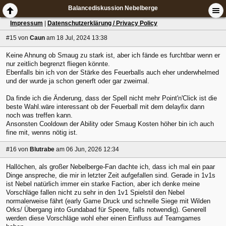
Balancediskussion Nebelberge
Impressum
|
Datenschutzerklärung / Privacy Policy
#15
von
Caun
am 18 Jul, 2024 13:38
Keine Ahnung ob Smaug zu stark ist, aber ich fände es furchtbar wenn er
nur zeitlich begrenzt fliegen könnte.
Ebenfalls bin ich von der Stärke des Feuerballs auch eher underwhelmed
und der wurde ja schon generft oder gar zweimal.
Da finde ich die Änderung, dass der Spell nicht mehr Point'n'Click ist die
beste Wahl.wäre interessant ob der Feuerball mit dem delayfix dann
noch was treffen kann.
Ansonsten Cooldown der Ability oder Smaug Kosten höher bin ich auch
fine mit, wenns nötig ist.
#16
von
Blutrabe
am 06 Jun, 2026 12:34
Hallöchen, als großer Nebelberge-Fan dachte ich, dass ich mal ein paar
Dinge anspreche, die mir in letzter Zeit aufgefallen sind. Gerade in 1v1s
ist Nebel natürlich immer ein starke Faction, aber ich denke meine
Vorschläge fallen nicht zu sehr in den 1v1 Spielstil den Nebel
normalerweise fährt (early Game Druck und schnelle Siege mit Wilden
Orks/ Übergang into Gundabad für Speere, falls notwendig). Generell
werden diese Vorschläge wohl eher einen Einfluss auf Teamgames