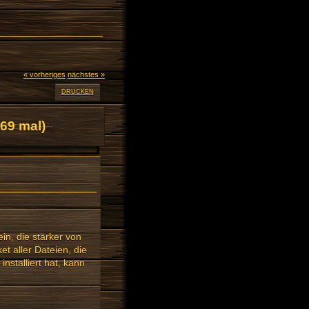
« vorheriges
nächstes »
DRUCKEN
69 mal)
in, die stärker von
t aller Dateien, die
nstalliert hat, kann