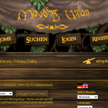
lärung / Privacy Policy
er
registrieren
. Haben Sie Ihre
Aktivierungs E-
Select Boards:
rt und Sitzungslänge. Hierbei werden gemäß
und Passwort verschlüsselt für die gewählte
Language: