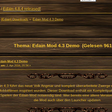
/
Edain 4.8.4 released!
[Edain] Downloads
»
Edain Mod 4.3 Demo
Thema: Edain Mod 4.3 Demo (Gelesen 961
Edain Mod 4.3 Demo
«
am:
2. Apr 2016, 20:34 »
in 4.3 führt das neue Volk Angmar und komplett überarbeitete Zwerge e
obbitfilmen inspiriert wurden. Dieser Download enthält ein Komplettpake
Spielen der Edain-Mod notwendig sind. Wer bereits eine ältere Version i
die Mod auch über den Launcher updaten.