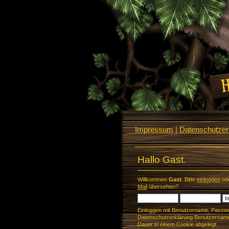
Impressum
|
Datenschutzerk
Hallo Gast.
Willkommen
Gast
. Bitte
einloggen
od
Mail
übersehen?
Einloggen mit Benutzername, Passwo
Datenschutzerklärung Benutzername 
Dauer in einem Cookie abgelegt.