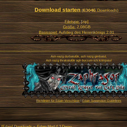
Download starten
(
Downloads)
Filetype:
[zip]
Größe:
2,08GB
Basisspiel:
Aufstieg des Hexenkönigs 2.01
Ash nazg durbatulûk, ash nazg gimbatul,
Ash nazg thrakatulûk agh burzum-ishi krimpatul
Richtlinien für Edain-Vorschläge
I
Edain Suggestion Guidelines
[Edain] Downloads
»
Edain Mod 4.3 Demo