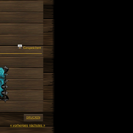
Gespeichert
DRUCKEN
« vorheriges
nächstes »