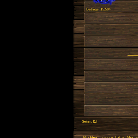
Beiträge: 15.504
Seiten: [
1
]
Modding Union
»
Edain Mod
»