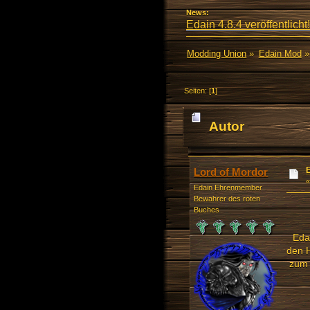
News:
Edain 4.8.4 veröffentlicht!
Modding Union
»
Edain Mod
»
Seiten: [
1
]
Autor
Lord of Mordor
Edain Ehrenmember
Bewahrer des roten
Buches
Eda
den H
zum 