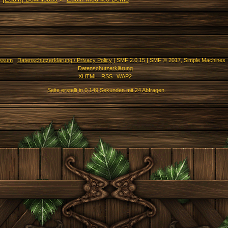
essum
|
Datenschutzerklärung / Privacy Policy
|
SMF 2.0.15
|
SMF © 2017
,
Simple Machines
Datenschutzerklärung
XHTML
RSS
WAP2
Seite erstellt in 0.149 Sekunden mit 24 Abfragen.