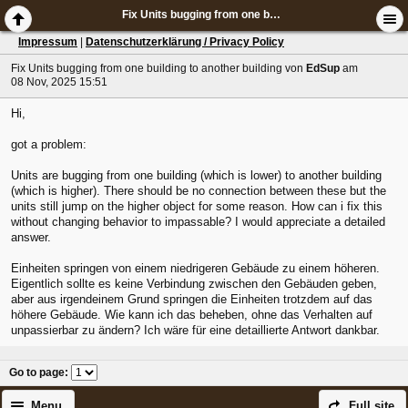
Fix Units bugging from one building to another building
Impressum
|
Datenschutzerklärung / Privacy Policy
Fix Units bugging from one building to another building
von
EdSup
am
08 Nov, 2025 15:51
Hi,
got a problem:
Units are bugging from one building (which is lower) to another building
(which is higher). There should be no connection between these but the
units still jump on the higher object for some reason. How can i fix this
without changing behavior to impassable? I would appreciate a detailed
answer.
Einheiten springen von einem niedrigeren Gebäude zu einem höheren.
Eigentlich sollte es keine Verbindung zwischen den Gebäuden geben,
aber aus irgendeinem Grund springen die Einheiten trotzdem auf das
höhere Gebäude. Wie kann ich das beheben, ohne das Verhalten auf
unpassierbar zu ändern? Ich wäre für eine detaillierte Antwort dankbar.
Go to page
:
Menu
Full site