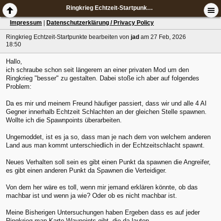
Ringkrieg Echtzeit-Startpunkte bearbeiten
Impressum
|
Datenschutzerklärung / Privacy Policy
Ringkrieg Echtzeit-Startpunkte bearbeiten
von
jad
am 27 Feb, 2026
18:50
Hallo,
ich schraube schon seit längerem an einer privaten Mod um den
Ringkrieg "besser" zu gestalten. Dabei stoße ich aber auf folgendes
Problem:
Da es mir und meinem Freund häufiger passiert, dass wir und alle 4 AI
Gegner innerhalb Echtzeit Schlachten an der gleichen Stelle spawnen.
Wollte ich die Spawnpoints überarbeiten.
Ungemoddet, ist es ja so, dass man je nach dem von welchem anderen
Land aus man kommt unterschiedlich in der Echtzeitschlacht spawnt.
Neues Verhalten soll sein es gibt einen Punkt da spawnen die Angreifer,
es gibt einen anderen Punkt da Spawnen die Verteidiger.
Von dem her wäre es toll, wenn mir jemand erklären könnte, ob das
machbar ist und wenn ja wie? Oder ob es nicht machbar ist.
Meine Bisherigen Untersuchungen haben Ergeben dass es auf jeder
Ringkrieg.map Karte Waypoints gibt, die da lauten