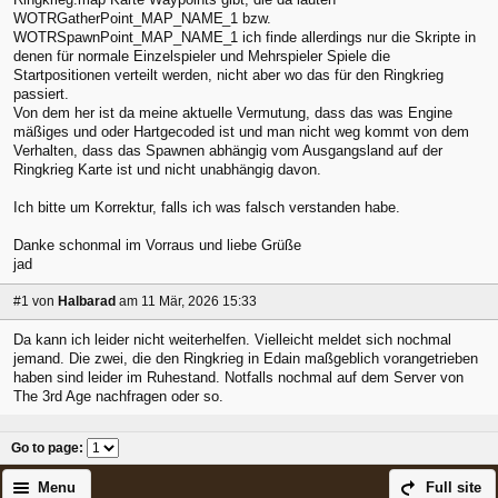
WOTRGatherPoint_MAP_NAME
_1 bzw.
WOTRSpawnPoint_MAP_NAME_
1 ich finde allerdings nur die Skripte in
denen für normale Einzelspieler und Mehrspieler Spiele die
Startpositionen verteilt werden, nicht aber wo das für den Ringkrieg
passiert.
Von dem her ist da meine aktuelle Vermutung, dass das was Engine
mäßiges und oder Hartgecoded ist und man nicht weg kommt von dem
Verhalten, dass das Spawnen abhängig vom Ausgangsland auf der
Ringkrieg Karte ist und nicht unabhängig davon.
Ich bitte um Korrektur, falls ich was falsch verstanden habe.
Danke schonmal im Vorraus und liebe Grüße
jad
#1
von
Halbarad
am 11 Mär, 2026 15:33
Da kann ich leider nicht weiterhelfen. Vielleicht meldet sich nochmal
jemand. Die zwei, die den Ringkrieg in Edain maßgeblich vorangetrieben
haben sind leider im Ruhestand. Notfalls nochmal auf dem Server von
The 3rd Age nachfragen oder so.
Go to page
:
Menu
Full site