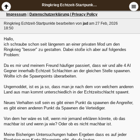
Ringkrieg Echtzeit-Startpunkte bearbeiten
Impressum
|
Datenschutzerklärung / Privacy Policy
Ringkrieg Echtzeit-Startpunkte bearbeiten
von
jad
am 27 Feb, 2026
18:50
Hallo,
ich schraube schon seit längerem an einer privaten Mod um den
Ringkrieg "besser" zu gestalten. Dabei stoße ich aber auf folgendes
Problem:
Da es mir und meinem Freund häufiger passiert, dass wir und alle 4 AI
Gegner innerhalb Echtzeit Schlachten an der gleichen Stelle spawnen.
Wollte ich die Spawnpoints überarbeiten.
Ungemoddet, ist es ja so, dass man je nach dem von welchem anderen
Land aus man kommt unterschiedlich in der Echtzeitschlacht spawnt.
Neues Verhalten soll sein es gibt einen Punkt da spawnen die Angreifer,
es gibt einen anderen Punkt da Spawnen die Verteidiger.
Von dem her wäre es toll, wenn mir jemand erklären könnte, ob das
machbar ist und wenn ja wie? Oder ob es nicht machbar ist.
Meine Bisherigen Untersuchungen haben Ergeben dass es auf jeder
Ringkrieg.map Karte Waypoints gibt, die da lauten