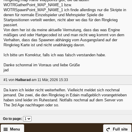
WOTRGatherPoint_MAP_NAME
_1 bzw.
WOTRSpawnPoint_MAP_NAME_
1 ich finde allerdings nur die Skripte in
denen für normale Einzelspieler und Mehrspieler Spiele die
Startpositionen verteilt werden, nicht aber wo das für den Ringkrieg
passiert.
Von dem her ist da meine aktuelle Vermutung, dass das was Engine
mäßiges und oder Hartgecoded ist und man nicht weg kommt von dem
Verhalten, dass das Spawnen abhängig vom Ausgangsland auf der
Ringkrieg Karte ist und nicht unabhängig davon.
Ich bitte um Korrektur, falls ich was falsch verstanden habe.
Danke schonmal im Vorraus und liebe Grüße
jad
#1
von
Halbarad
am 11 Mär, 2026 15:33
Da kann ich leider nicht weiterhelfen. Vielleicht meldet sich nochmal
jemand. Die zwei, die den Ringkrieg in Edain maßgeblich vorangetrieben
haben sind leider im Ruhestand. Notfalls nochmal auf dem Server von
The 3rd Age nachfragen oder so.
Go to page
:
Menu
Full site