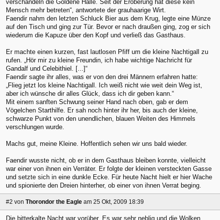
verschandeln die Goldene Halle. Seit der Eroberung hat diese kein
Mensch mehr betreten“, antwortete der grauhaarige Wirt.
Faendir nahm den letzten Schluck Bier aus dem Krug, legte eine Münze
auf den Tisch und ging zur Tür. Bevor er nach draußen ging, zog er sich
wiederum die Kapuze über den Kopf und verließ das Gasthaus.
Er machte einen kurzen, fast lautlosen Pfiff um die kleine Nachtigall zu
rufen. „Hör mir zu kleine Freundin, ich habe wichtige Nachricht für
Gandalf und Celebithiel. [...]“
Faendir sagte ihr alles, was er von den drei Männern erfahren hatte:
„Flieg jetzt los kleine Nachtigall. Ich weiß nicht wie weit dein Weg ist,
aber ich wünsche dir alles Glück, dass ich dir geben kann.“
Mit einem sanften Schwung seiner Hand nach oben, gab er dem
Vögelchen Starthilfe. Er sah noch hinter ihr her, bis auch der kleine,
schwarze Punkt von den unendlichen, blauen Weiten des Himmels
verschlungen wurde.
Machs gut, meine Kleine. Hoffentlich sehen wir uns bald wieder.
Faendir wusste nicht, ob er in dem Gasthaus bleiben konnte, vielleicht
war einer von ihnen ein Verräter. Er folgte der kleinen versteckten Gasse
und setzte sich in eine dunkle Ecke. Für heute Nacht hielt er hier Wache
und spionierte den Dreien hinterher, ob einer von ihnen Verrat beging.
#2
von
Thorondor the Eagle
am 25 Okt, 2009 18:39
Die bitterkalte Nacht war vorüber. Es war sehr neblig und die Wolken