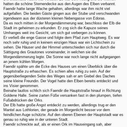
hatten die schöne Sternendecke aus den Augen des Elben verbannt.
Faendir hatte lange Wache gehalten, allerdings war ihm nicht viel
aufgefallen. Die beiden Gäste gingen aus der Stube und verschwanden
irgendwann aus der düsteren kleinen Nebengasse von Edoras.
Da es noch mitten in der Morgendämmerung war, beschloss der Elb die
Stadt im geheimen zu erkunden. Er zog sich die Kapuze seines
Umhanges weit ins Gesicht, um sich gut verbergen zu können.
Er verließ die enge Gasse und folgte dem Pfad zum Hauptweg. Es war
noch sehr ruhig und in keinem einzigen Haus war ein Lichtschein zu
sehen. Die Häuser und der Himmel unterschieden sich nur durch die
Sättigung des Grautones voneinander, in welchen sie die
Morgendämmerung legte. Die Sonne war noch lange nicht aufgegangen
an jenem kühlen Morgen.
Faendir spähte um die Ecke des Hauses um einen Überblick über die
Hauptstraße zu erhaschen. Es schien alles ruhig zu sein. Auf der
gegenüberliegenden Seite des Weges sah er am Giebel des Daches
seine kleine Freundin. Der Vogel hatte den Elben bereits entdeckt und
ins Visier genommen.
Beinahe lautlos schlich sich Faendir die Hauptstraße hinauf in Richtung
Goldene Halle. Seine zarten Füße versanken fast in den plumpen, tiefen
Fußabdrücken der Orks.
Der Elb hatte große Angst entdeckt zu werden, allerdings trug er den
Mantel aus Lothlorien, der gerade im Morgenlicht besser vor dem
feindlichen Auge schützte. Auf den oberen Ebenen der Hauptstadt war es
genau so ruhig wie in der unteren Stadt.
Faendir schreckte auf, als er einen Ork im Hauseingang sah, aber