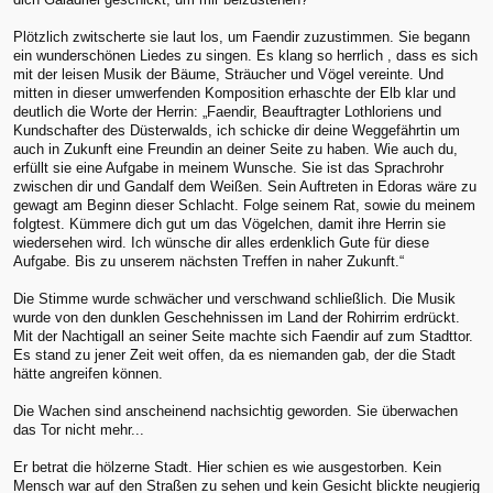
Plötzlich zwitscherte sie laut los, um Faendir zuzustimmen. Sie begann
ein wunderschönen Liedes zu singen. Es klang so herrlich , dass es sich
mit der leisen Musik der Bäume, Sträucher und Vögel vereinte. Und
mitten in dieser umwerfenden Komposition erhaschte der Elb klar und
deutlich die Worte der Herrin: „Faendir, Beauftragter Lothloriens und
Kundschafter des Düsterwalds, ich schicke dir deine Weggefährtin um
auch in Zukunft eine Freundin an deiner Seite zu haben. Wie auch du,
erfüllt sie eine Aufgabe in meinem Wunsche. Sie ist das Sprachrohr
zwischen dir und Gandalf dem Weißen. Sein Auftreten in Edoras wäre zu
gewagt am Beginn dieser Schlacht. Folge seinem Rat, sowie du meinem
folgtest. Kümmere dich gut um das Vögelchen, damit ihre Herrin sie
wiedersehen wird. Ich wünsche dir alles erdenklich Gute für diese
Aufgabe. Bis zu unserem nächsten Treffen in naher Zukunft.“
Die Stimme wurde schwächer und verschwand schließlich. Die Musik
wurde von den dunklen Geschehnissen im Land der Rohirrim erdrückt.
Mit der Nachtigall an seiner Seite machte sich Faendir auf zum Stadttor.
Es stand zu jener Zeit weit offen, da es niemanden gab, der die Stadt
hätte angreifen können.
Die Wachen sind anscheinend nachsichtig geworden. Sie überwachen
das Tor nicht mehr...
Er betrat die hölzerne Stadt. Hier schien es wie ausgestorben. Kein
Mensch war auf den Straßen zu sehen und kein Gesicht blickte neugierig