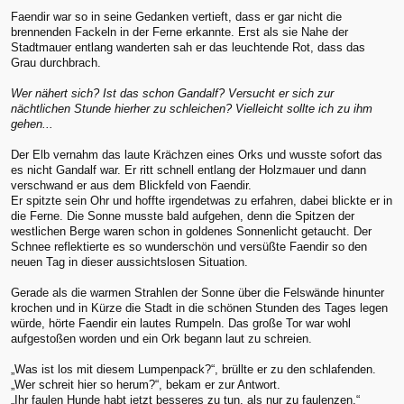
Faendir war so in seine Gedanken vertieft, dass er gar nicht die
brennenden Fackeln in der Ferne erkannte. Erst als sie Nahe der
Stadtmauer entlang wanderten sah er das leuchtende Rot, dass das
Grau durchbrach.
Wer nähert sich? Ist das schon Gandalf? Versucht er sich zur
nächtlichen Stunde hierher zu schleichen? Vielleicht sollte ich zu ihm
gehen...
Der Elb vernahm das laute Krächzen eines Orks und wusste sofort das
es nicht Gandalf war. Er ritt schnell entlang der Holzmauer und dann
verschwand er aus dem Blickfeld von Faendir.
Er spitzte sein Ohr und hoffte irgendetwas zu erfahren, dabei blickte er in
die Ferne. Die Sonne musste bald aufgehen, denn die Spitzen der
westlichen Berge waren schon in goldenes Sonnenlicht getaucht. Der
Schnee reflektierte es so wunderschön und versüßte Faendir so den
neuen Tag in dieser aussichtslosen Situation.
Gerade als die warmen Strahlen der Sonne über die Felswände hinunter
krochen und in Kürze die Stadt in die schönen Stunden des Tages legen
würde, hörte Faendir ein lautes Rumpeln. Das große Tor war wohl
aufgestoßen worden und ein Ork begann laut zu schreien.
„Was ist los mit diesem Lumpenpack?“, brüllte er zu den schlafenden.
„Wer schreit hier so herum?“, bekam er zur Antwort.
„Ihr faulen Hunde habt jetzt besseres zu tun, als nur zu faulenzen.“