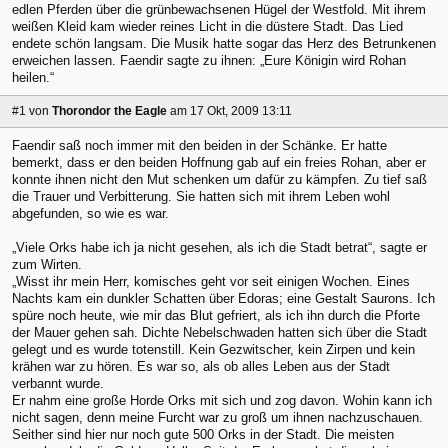
edlen Pferden über die grünbewachsenen Hügel der Westfold. Mit ihrem
weißen Kleid kam wieder reines Licht in die düstere Stadt. Das Lied
endete schön langsam. Die Musik hatte sogar das Herz des Betrunkenen
erweichen lassen. Faendir sagte zu ihnen: „Eure Königin wird Rohan
heilen.“
#1
von
Thorondor the Eagle
am 17 Okt, 2009 13:11
Faendir saß noch immer mit den beiden in der Schänke. Er hatte
bemerkt, dass er den beiden Hoffnung gab auf ein freies Rohan, aber er
konnte ihnen nicht den Mut schenken um dafür zu kämpfen. Zu tief saß
die Trauer und Verbitterung. Sie hatten sich mit ihrem Leben wohl
abgefunden, so wie es war.
„Viele Orks habe ich ja nicht gesehen, als ich die Stadt betrat“, sagte er
zum Wirten.
„Wisst ihr mein Herr, komisches geht vor seit einigen Wochen. Eines
Nachts kam ein dunkler Schatten über Edoras; eine Gestalt Saurons. Ich
spüre noch heute, wie mir das Blut gefriert, als ich ihn durch die Pforte
der Mauer gehen sah. Dichte Nebelschwaden hatten sich über die Stadt
gelegt und es wurde totenstill. Kein Gezwitscher, kein Zirpen und kein
krähen war zu hören. Es war so, als ob alles Leben aus der Stadt
verbannt wurde.
Er nahm eine große Horde Orks mit sich und zog davon. Wohin kann ich
nicht sagen, denn meine Furcht war zu groß um ihnen nachzuschauen.
Seither sind hier nur noch gute 500 Orks in der Stadt. Die meisten