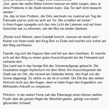
„Gut, wenn der weiße Reiter kommt müssen wir dafür sorgen, dass er
ohne Probleme in die Stadt einreiten kann. Das Tor darf nicht bewacht
werden.“
„Ha, das ist kein Problem, die Orks wechseln nur zweimal am Tag die
Patrouille und es sind nur acht am Tor. Die schaffen wir locker.“
In ihren Augen spiegelte sich das rote Licht der Laternen und auf ihren
Gesichter war zu erkennen, wie der Mut sie wieder überkam.
„Rüstet euch Männer, wenn Gandalf kommt, müssen wir bereit sein.“
Keiner von ihnen trank den Krug Bier zu Ende und machte sich sofort auf
den Weg nachhause.
Faendir zog sich die Kapuze über und lief aus dem Gasthaus. Er machte
sich auf den Weg zu einem guten Aussichtspunkt bei der Felswand und
verharrte dort.
Das Land war in das feurige Rot des Sonnenaufgangs getaucht. Die
Grashalme wogen rhythmisch mit dem Wind. Am Aussichtsposten der
Stadt war ein Ork, der sitzend am Geländer lehnte, den Kopf von der
Sonne abgeneigt. Es wirkte so als ob er schlief. Der Elb lies den weiten
Horizont nicht aus den Augen, denn er hatte Angst den Augenblick von
Mithrandirs Ankunft zu verpassen.
Plötzlich, in der weiten Ferne sah das Elbenauge einen kleinen weißen
Punkt über die grünen Hügel der Westfold gleiten, gefolgt von einem
glitzernden Schweif.