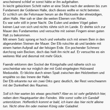
anscheinend schlief er sonst hätte er ihn aufgehalten.
In leicht gebücktem Schritt nahm er eine Stufe nach der anderen bis zum
Fundament der Goldenen Halle, doch dieses wollte er nicht betreten.
Er schlich um die Felsmauer herum an die Rückseite der ehrwürdigen,
alten Halle. Hier sah er über die weiten Ebenen von Rohan.
Es war sehr still in jener Nacht. Die Eulen und andere Vögel gaben
keinen Laut von sich und nichts rührte sich im Lande. Er drehte sich zur
Mauer des Fundamentes und versuchte mit seinen Fingern einen guten
Halt zu bekommen.
Mit einem Satz sprang er hoch und verkeilte sich mit einem Bein in den
abgerundeten Steinen der Mauer. Der Elb rutschte ab und landete mit
einem harten Aufprall auf der felsigen Erde. Ein pochender Schmerz
durchzog sein Becken, doch das hielt ihn nicht auf. Er versuchte es ein
weiteres Mal und diesmal mit mehr Glück.
Faendir erklomm den Sockel der Königshalle und näherte sich so
unscheinbar wie nur möglich der mit Gold eingelegten Holzwand
Meduselds. Er blickte durch einen Spalt zwischen den Holzbrettern und
erspähte so das Innere der Halle.
Der Elb erkannte nur ein zwei Orks ganz deutlich, der Rest verschwamm
mit der Dunkelheit des Raumes.
Soll ich hier warten bis etwas geschieht? Aber es ist sehr gefährlich hier,
neben dem Hauptquartier des Feindes. Wie sonst sollte ich Gandalf
unterstützen. Hoffentlich kommt er bald, ich kann das hier nicht alleine
tun. Nicht ohne ihn oder meinen König oder Galadriel.