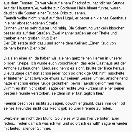
aus dem Fenster. Es war wie auf einem Friedhof zu nächtlicher Stunde.
Auf der Hauptstraße, welche zur Goldenen Halle hinauf führte, waren
deutlich die Spuren einer Truppe Orks zu sehen.
Faendir wollte nicht hinauf auf den Hügel, er betrat ein kleines Gasthaus
in einer abgeschiedenen Straße.
Drinnen war es sehr düster und ruhig. Die Stimmung war kein bisschen
besser als auf den Straßen. Zwei Männer saßen an der Theke und
tranken einen großen Krug Bier.
Der Elb setzte sich dazu und schrie dem Kellner: „Einen Krug von
deinem besten Bier bitte“.
„Na sieh einer an, da haben wir ja einen ganz feinen Herren in unserer
billigen Kneipe. Ich würde euch vorschlagen, das edle Gasthaus auf der
Anhöhe zu besuchen. Meduseld nennt es sich“, brüllte der linke heraus.
„Heutzutage darf dort schon jeder noch so dreckige Ork hin“, nuschelte
er hinterher. Er schwankte etwas auf seinem Sessel umher, anscheinend
hatte er schon einige Krüge getrunken, bevor Faendir gekommen war.
„Nimm es ihm nicht übel“, sagte der rechte „Vor kurzem ist einer seiner
besten Freunde verstorben, seitdem ist er fast täglich hier.“
Faendir beschloss nichts zu sagen, obwohl er glaubt, dass ihm der Tod
seines Freundes nicht das Recht gab so über Fremde zu reden.
„Verbiete mir nicht den Mund! So vieles wird uns hier verboten, aber
reden... reden darf ich was ich will und so oft ich es will!“ sagte er wieder
mit lauter, lallender Stimme.