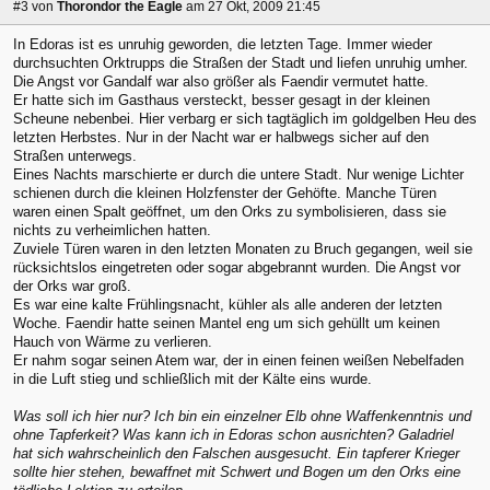
#3
von
Thorondor the Eagle
am 27 Okt, 2009 21:45
In Edoras ist es unruhig geworden, die letzten Tage. Immer wieder
durchsuchten Orktrupps die Straßen der Stadt und liefen unruhig umher.
Die Angst vor Gandalf war also größer als Faendir vermutet hatte.
Er hatte sich im Gasthaus versteckt, besser gesagt in der kleinen
Scheune nebenbei. Hier verbarg er sich tagtäglich im goldgelben Heu des
letzten Herbstes. Nur in der Nacht war er halbwegs sicher auf den
Straßen unterwegs.
Eines Nachts marschierte er durch die untere Stadt. Nur wenige Lichter
schienen durch die kleinen Holzfenster der Gehöfte. Manche Türen
waren einen Spalt geöffnet, um den Orks zu symbolisieren, dass sie
nichts zu verheimlichen hatten.
Zuviele Türen waren in den letzten Monaten zu Bruch gegangen, weil sie
rücksichtslos eingetreten oder sogar abgebrannt wurden. Die Angst vor
der Orks war groß.
Es war eine kalte Frühlingsnacht, kühler als alle anderen der letzten
Woche. Faendir hatte seinen Mantel eng um sich gehüllt um keinen
Hauch von Wärme zu verlieren.
Er nahm sogar seinen Atem war, der in einen feinen weißen Nebelfaden
in die Luft stieg und schließlich mit der Kälte eins wurde.
Was soll ich hier nur? Ich bin ein einzelner Elb ohne Waffenkenntnis und
ohne Tapferkeit? Was kann ich in Edoras schon ausrichten? Galadriel
hat sich wahrscheinlich den Falschen ausgesucht. Ein tapferer Krieger
sollte hier stehen, bewaffnet mit Schwert und Bogen um den Orks eine