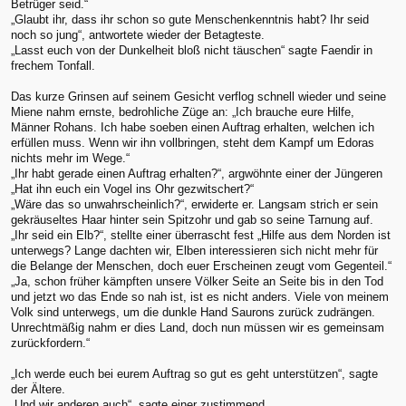
Betrüger seid.“
„Glaubt ihr, dass ihr schon so gute Menschenkenntnis habt? Ihr seid
noch so jung“, antwortete wieder der Betagteste.
„Lasst euch von der Dunkelheit bloß nicht täuschen“ sagte Faendir in
frechem Tonfall.
Das kurze Grinsen auf seinem Gesicht verflog schnell wieder und seine
Miene nahm ernste, bedrohliche Züge an: „Ich brauche eure Hilfe,
Männer Rohans. Ich habe soeben einen Auftrag erhalten, welchen ich
erfüllen muss. Wenn wir ihn vollbringen, steht dem Kampf um Edoras
nichts mehr im Wege.“
„Ihr habt gerade einen Auftrag erhalten?“, argwöhnte einer der Jüngeren
„Hat ihn euch ein Vogel ins Ohr gezwitschert?“
„Wäre das so unwahrscheinlich?“, erwiderte er. Langsam strich er sein
gekräuseltes Haar hinter sein Spitzohr und gab so seine Tarnung auf.
„Ihr seid ein Elb?“, stellte einer überrascht fest „Hilfe aus dem Norden ist
unterwegs? Lange dachten wir, Elben interessieren sich nicht mehr für
die Belange der Menschen, doch euer Erscheinen zeugt vom Gegenteil.“
„Ja, schon früher kämpften unsere Völker Seite an Seite bis in den Tod
und jetzt wo das Ende so nah ist, ist es nicht anders. Viele von meinem
Volk sind unterwegs, um die dunkle Hand Saurons zurück zudrängen.
Unrechtmäßig nahm er dies Land, doch nun müssen wir es gemeinsam
zurückfordern.“
„Ich werde euch bei eurem Auftrag so gut es geht unterstützen“, sagte
der Ältere.
„Und wir anderen auch“, sagte einer zustimmend.