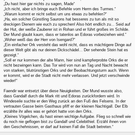
„Du hast hier gar nichts zu sagen, Made“
„Ich nicht, aber ich bringe euch Befehle vom Herrn des Turmes.“
„Warum kommt er nicht selbst um uns etwas zu befehlen?“
„Ha, ein solcher Günstling Saurons hat besseres zu tun als mit so
dreckigen Dienern wie euch zu sprechen! Also hört endlich zu... Seid auf
der Hut, der weiße Zauberer ist in Rohan und er führt großes im Schilde.
Der Mund glaubt kaum, dass er tatenlos an Edoras vorbeiziehen wird.“
„Woher weiß das der Herr von Isengard?“
„Ein einfacher Ork versteht das wohl nicht, dass es mächtigere Dinge auf
dieser Welt gibt als nur deinen Dickschädel... Der sehende Stein hat es
gezeigt.“
„Soll er nur kommen der alte Mann, hier sind kampferprobte Orks die er
nicht bezwingen kann. Das Tor wird von nun an Tag und Nacht bewacht
von starken, blutrünstigen Orks und der Beobachtungsturm auch. Wenn
er kommt, wird er die Stadt nicht mehr verlassen. Und jetzt verschwinde
wieder!“
Faendir war entsetzt über diese Neuigkeiten. Der Mund wusste also,
dass Gandalf durch die Mark ritt und Edoras zurückfordern wird. In
Windeseile suchte er den Weg zurück an den Fuß des Felsens. In der
vertrauten Gasse beim Gasthaus pfiff er der kleinen Nachtigall. Der Elb
erzählte ihr alles was er gehört hatte von den Orks.
„Kleines Vögelchen, du hast einen wichtige Aufgabe. Flieg so schnell wie
du noch nie geflogen bist zu Gandalf und Celebithiel. Erzähl ihnen von
den Geschehnissen, er darf auf keinen Fall die Stadt betreten.“