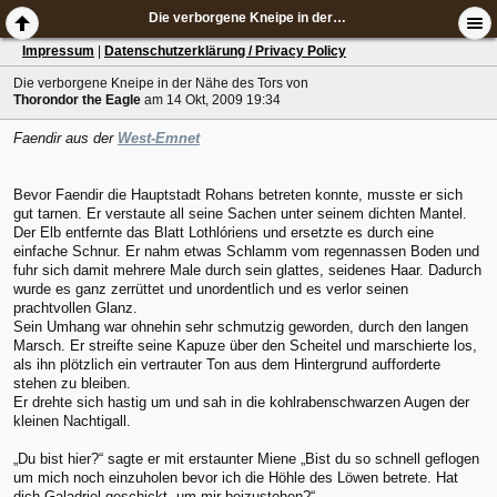
Die verborgene Kneipe in der Nähe des Tors
Impressum
|
Datenschutzerklärung / Privacy Policy
Die verborgene Kneipe in der Nähe des Tors
von
Thorondor the Eagle
am 14 Okt, 2009 19:34
Faendir aus der
West-Emnet
Bevor Faendir die Hauptstadt Rohans betreten konnte, musste er sich
gut tarnen. Er verstaute all seine Sachen unter seinem dichten Mantel.
Der Elb entfernte das Blatt Lothlóriens und ersetzte es durch eine
einfache Schnur. Er nahm etwas Schlamm vom regennassen Boden und
fuhr sich damit mehrere Male durch sein glattes, seidenes Haar. Dadurch
wurde es ganz zerrüttet und unordentlich und es verlor seinen
prachtvollen Glanz.
Sein Umhang war ohnehin sehr schmutzig geworden, durch den langen
Marsch. Er streifte seine Kapuze über den Scheitel und marschierte los,
als ihn plötzlich ein vertrauter Ton aus dem Hintergrund aufforderte
stehen zu bleiben.
Er drehte sich hastig um und sah in die kohlrabenschwarzen Augen der
kleinen Nachtigall.
„Du bist hier?“ sagte er mit erstaunter Miene „Bist du so schnell geflogen
um mich noch einzuholen bevor ich die Höhle des Löwen betrete. Hat
dich Galadriel geschickt, um mir beizustehen?“