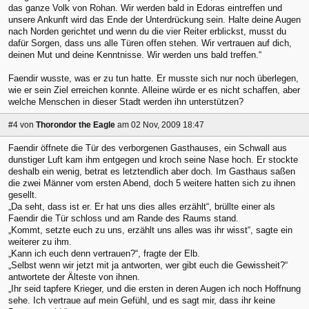
das ganze Volk von Rohan. Wir werden bald in Edoras eintreffen und
unsere Ankunft wird das Ende der Unterdrückung sein. Halte deine Augen
nach Norden gerichtet und wenn du die vier Reiter erblickst, musst du
dafür Sorgen, dass uns alle Türen offen stehen. Wir vertrauen auf dich,
deinen Mut und deine Kenntnisse. Wir werden uns bald treffen.“
Faendir wusste, was er zu tun hatte. Er musste sich nur noch überlegen,
wie er sein Ziel erreichen konnte. Alleine würde er es nicht schaffen, aber
welche Menschen in dieser Stadt werden ihn unterstützen?
#4
von
Thorondor the Eagle
am 02 Nov, 2009 18:47
Faendir öffnete die Tür des verborgenen Gasthauses, ein Schwall aus
dunstiger Luft kam ihm entgegen und kroch seine Nase hoch. Er stockte
deshalb ein wenig, betrat es letztendlich aber doch. Im Gasthaus saßen
die zwei Männer vom ersten Abend, doch 5 weitere hatten sich zu ihnen
gesellt.
„Da seht, dass ist er. Er hat uns dies alles erzählt“, brüllte einer als
Faendir die Tür schloss und am Rande des Raums stand.
„Kommt, setzte euch zu uns, erzählt uns alles was ihr wisst“, sagte ein
weiterer zu ihm.
„Kann ich euch denn vertrauen?“, fragte der Elb.
„Selbst wenn wir jetzt mit ja antworten, wer gibt euch die Gewissheit?“
antwortete der Älteste von ihnen.
„Ihr seid tapfere Krieger, und die ersten in deren Augen ich noch Hoffnung
sehe. Ich vertraue auf mein Gefühl, und es sagt mir, dass ihr keine