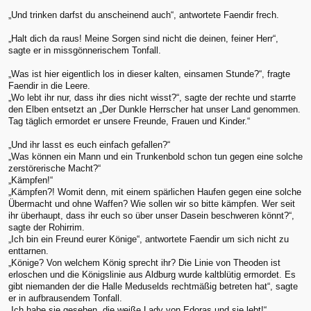
„Und trinken darfst du anscheinend auch“, antwortete Faendir frech.
„Halt dich da raus! Meine Sorgen sind nicht die deinen, feiner Herr“,
sagte er in missgönnerischem Tonfall.
„Was ist hier eigentlich los in dieser kalten, einsamen Stunde?“, fragte
Faendir in die Leere.
„Wo lebt ihr nur, dass ihr dies nicht wisst?“, sagte der rechte und starrte
den Elben entsetzt an „Der Dunkle Herrscher hat unser Land genommen.
Tag täglich ermordet er unsere Freunde, Frauen und Kinder.“
„Und ihr lasst es euch einfach gefallen?“
„Was können ein Mann und ein Trunkenbold schon tun gegen eine solche
zerstörerische Macht?“
„Kämpfen!“
„Kämpfen?! Womit denn, mit einem spärlichen Haufen gegen eine solche
Übermacht und ohne Waffen? Wie sollen wir so bitte kämpfen. Wer seit
ihr überhaupt, dass ihr euch so über unser Dasein beschweren könnt?“,
sagte der Rohirrim.
„Ich bin ein Freund eurer Könige“, antwortete Faendir um sich nicht zu
enttarnen.
„Könige? Von welchem König sprecht ihr? Die Linie von Theoden ist
erloschen und die Königslinie aus Aldburg wurde kaltblütig ermordet. Es
gibt niemanden der die Halle Meduselds rechtmäßig betreten hat“, sagte
er in aufbrausendem Tonfall.
„Ich habe sie gesehen, die weiße Lady von Edoras und sie lebt!“