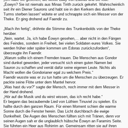
„Éowyn? Sie ist niemals aus Minas Tirith zurück gekehrt. Wahrscheinlich
seit ihr ein Diener Saurons und habt sie in den Kerkern des dunklen
Turms sterben lassen“ wütete er und schnappte sich ein Messer von der
Theke. Er ging drohend auf Faendir zu.
„Mach ihn fertig“, dröhnte die Stimme des Trunkenbolds von der Theke
herüber.
„Nein, wartet. Ja, ich habe Éowyn gesehen,... aber nicht in den Fängen
des Feindes, sondern in Freiheit, bei vielen Soldaten eures Volkes. Sie
werden früher oder später kommen um Edoras zurückzufordern“,
überzeugte ihn Faendir.
„Warum sollte ich einem Fremden trauen. Die Menschen aus Gondor
sind dunkel geworden, jeder versucht sich einen guten Namen bei
Sauron zu schaffen und verrät dafür seine eigenen Leute. Nichts als
Macht wollen die Gondorianer egal zu welchem Preis.“
Faendir wusste was er zu tun hatte um die Menschen zu überzeugen. Er
packte seine Flöte unter dem Mantel hervor.
„Was hast du vor?“ sagte der Mensch, noch immer mit dem Messer in
der Hand drohend.
„Hör auf die Musik und du wirst wissen, das ich recht habe.“
Er begann das bezaubernde Lied von Lúthien Tinuviel zu spielen. Es
hallte durch den ganzen Raum. Für einen Moment schien die warme
Sonne durch die Fenster herein. Das Licht durchbrach die ewige
Dunkelheit. Die Augen des Menschen füllten sich mit Tränen, denn vor
seinen Augen sah er die unglaublich hübsche Éowyn an Faramirs Seite.
Sie führten ein Heer aus Rohirrim an. Gemeinsam ritten sie auf ihren