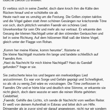
tödliche Lektion zu erteilen.
Er verbiss sich in seine Zweifel, doch dann kroch ihm die Kälte den
Rücken hinauf und er schüttelte sie ab.
Heute nach war es unruhig um die Festung. Die Grillen zirpten taktlos
und die Vögel gaben statt ihren schönen Gesängen nur krächzende Töne
von sich, doch plötzlich vernahm Faendir ein schönes Lied.
Unverkennbar für sein Ohr und mehr als nur vertraut. Er erkannte den
Gesang der kleinen Nachtigall unter all den störenden Geräuschen und
lief in seine Richtung. Auf dem hölzernen Wall saß der kleine Vogel,
gleich unter der Flagge von Rohan.
„Komm her meine Kleine, komm herunter“, flüsterte er.
Die kleine Nachtigall musterte ihn lange und landete schließlich auf
Faendirs Arm.
„Hast du Nachricht für mich kleine Nachtigall? Hast du Gandalf
gefunden?“ frage er sie.
Sie zwitscherte leise los und begann ein merkwürdiges Lied
anzustimmen. Es war von Sorge und Gefahr geprägt und Schnelligkeit,
so als ob zu wenig Zeit wäre es vorzutragen. Die Töne zerflossen in
Faendirs Ohr und er hörte klar und deutlich eine Stimme, er erkannte sie
nicht gleich, doch dann wusste er wem die reinen Worte gehörten:
Celebithiel;
„Faendir, Gehilfe des Lichts, ich sende dir Nachricht vom weißen Reiter.
Er weiß von deinem Aufenthalt in Edoras und bittet dich um Hilfe.
Dringender als je zuvor sind wir darauf angewiesen, nicht nur wir sondern