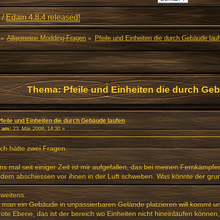
/
Edain 4.8.4 released!
»
Allgemeine Modding-Fragen
»
Pfeile und Einheiten die durch Gebäude lau
Thema: Pfeile und Einheiten die durch Ge
l)
Pfeile und Einheiten die durch Gebäude laufen
«
am:
23. Mär 2008, 14:30 »
ich hätte zwei Fragen:
ns mal seit einiger Zeit ist mir aufgefallen, das bei meinen Fernkämpfe
dem abschiessen vor ihnen in der Luft schweben. Was könnte der gru
weitens:
 man ein Gebäude in unpassierbaren Gelände platzieren will kommt u
rote Ebene, das ist der bereich wo Einheiten nicht hineinlaufen können,