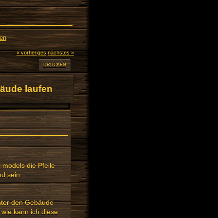
fen
« vorheriges
nächstes »
DRUCKEN
bäude laufen
r models die Pfeile
nd sein
nter den Gebäude
 wie kann ich diese