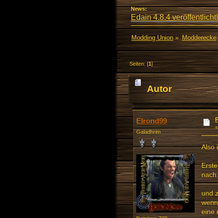
News:
Edain 4.8.4 veröffentlicht!
Modding Union
»
Modderecke
Seiten: [
1
]
Autor
(Gelesen 11016 ma
Elrond99
Galadhrim
Also 
Erste
nach 
und z
wenn
eine 