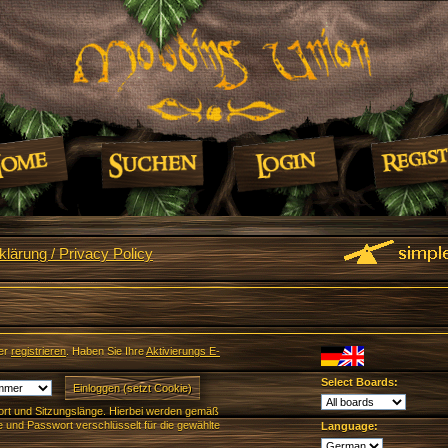
lärung / Privacy Policy
er
registrieren
. Haben Sie Ihre
Aktivierungs E-
Select Boards:
rt und Sitzungslänge. Hierbei werden gemäß
und Passwort verschlüsselt für die gewählte
Language: