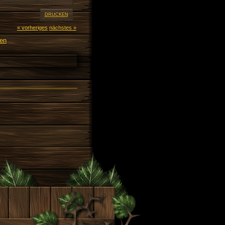
DRUCKEN
« vorheriges
nächstes »
fen