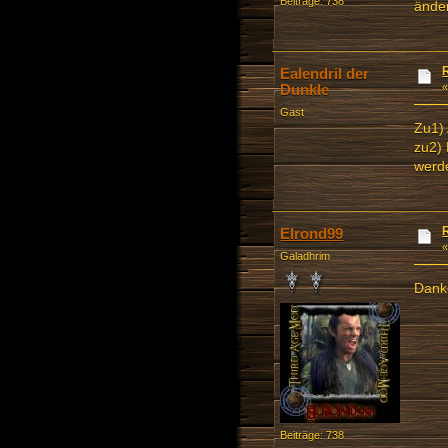
Beiträge: 738
änder
Ealendril der
Dunkle
Gast
Zu1) 
zu2) 
werde
Elrond99
Galadhrim
Dank
Beiträge: 738