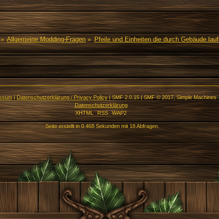
»
Allgemeine Modding-Fragen
»
Pfeile und Einheiten die durch Gebäude lau
essum
|
Datenschutzerklärung / Privacy Policy
|
SMF 2.0.15
|
SMF © 2017
,
Simple Machines
Datenschutzerklärung
XHTML
RSS
WAP2
Seite erstellt in 0.468 Sekunden mit 18 Abfragen.