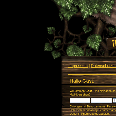
Impressum
|
Datenschutzerk
Hallo Gast.
Willkommen
Gast
. Bitte
einloggen
od
Mail
übersehen?
Einloggen mit Benutzername, Passwo
Datenschutzerklärung Benutzername 
Dauer in einem Cookie abgelegt.