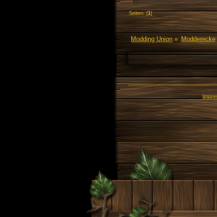
Seiten: [
1
]
Modding Union
»
Modderecke
Impr