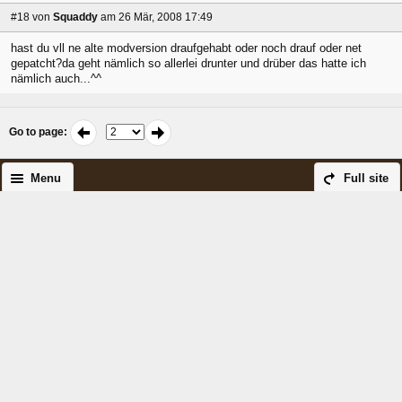
#18
von
Squaddy
am 26 Mär, 2008 17:49
hast du vll ne alte modversion draufgehabt oder noch drauf oder net
gepatcht?da geht nämlich so allerlei drunter und drüber das hatte ich
nämlich auch...^^
Go to page
:
Menu
Full site