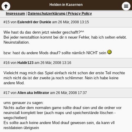
Helden in Kasernen
Impressum
|
Datenschutzerklärung / Privacy Policy
#15
von
Ealendril der Dunkle
am 26 Mär, 2008 13:15
Wie hast du das denn jetzt wieder geschafft?^^
Bei jeder nenstalltion kommt bei dir n neuer Fehler, hab ich selten erlebt.
Neuinstallation.
bzw: hast du andere Mods drauf? sollte nämlich NICHT sein
#16
von
Haldir123
am 26 Mär, 2008 13:16
Vieleicht mag mich das Spiel einfach nicht schon der erste Teil mochte
mich nicht da ist der zweite ja noch schlimmer. Nein ich habe keine
andere Mod.
#17
von
Alien aka Infiltrator
am 26 Mär, 2008 17:37
ums genauer zu sagen:
Nichts außer dem normalen game sollte drauf sien und die ordner vor
neuinstall komplett leer (auch maps und speicherstände löschen -
wegschieben)
Es sollte auch keine andere Mod drauf gewesen sein, da kann vll
restdateien übrigsein