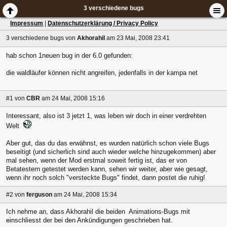
3 verschiedene bugs
Impressum
|
Datenschutzerklärung / Privacy Policy
3 verschiedene bugs
von
Akhorahil
am 23 Mai, 2008 23:41
hab schon 1neuen bug in der 6.0 gefunden:
die waldläufer können nicht angreifen, jedenfalls in der kampa net
#1
von
CBR
am 24 Mai, 2008 15:16
Interessant, also ist 3 jetzt 1, was leben wir doch in einer verdrehten
Welt
Aber gut, das du das erwähnst, es wurden natürlich schon viele Bugs
beseitigt (und sicherlich sind auch wieder welche hinzugekommen) aber
mal sehen, wenn der Mod erstmal soweit fertig ist, das er von
Betatestern getestet werden kann, sehen wir weiter, aber wie gesagt,
wenn ihr noch solch "versteckte Bugs" findet, dann postet die ruhig!
#2
von
ferguson
am 24 Mai, 2008 15:34
Ich nehme an, dass Akhorahil die beiden Animations-Bugs mit
einschliesst der bei den Ankündigungen geschrieben hat.