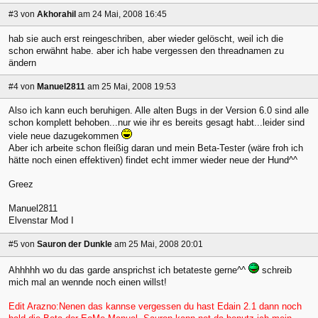
#3
von
Akhorahil
am 24 Mai, 2008 16:45
hab sie auch erst reingeschriben, aber wieder gelöscht, weil ich die
schon erwähnt habe. aber ich habe vergessen den threadnamen zu
ändern
#4
von
Manuel2811
am 25 Mai, 2008 19:53
Also ich kann euch beruhigen. Alle alten Bugs in der Version 6.0 sind alle
schon komplett behoben...nur wie ihr es bereits gesagt habt...leider sind
viele neue dazugekommen
Aber ich arbeite schon fleißig daran und mein Beta-Tester (wäre froh ich
hätte noch einen effektiven) findet echt immer wieder neue der Hund^^
Greez
Manuel2811
Elvenstar Mod I
#5
von
Sauron der Dunkle
am 25 Mai, 2008 20:01
Ahhhhh wo du das garde ansprichst ich betateste gerne^^
schreib
mich mal an wennde noch einen willst!
Edit Arazno:Nenen das kannse vergessen du hast Edain 2.1 dann noch