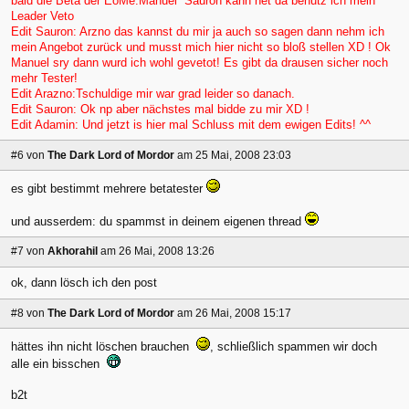
bald die Beta der EoMe.Manuel Sauron kann net da benutz ich mein
Leader Veto
Edit Sauron: Arzno das kannst du mir ja auch so sagen dann nehm ich
mein Angebot zurück und musst mich hier nicht so bloß stellen XD ! Ok
Manuel sry dann wurd ich wohl gevetot! Es gibt da drausen sicher noch
mehr Tester!
Edit Arazno:Tschuldige mir war grad leider so danach.
Edit Sauron: Ok np aber nächstes mal bidde zu mir XD !
Edit Adamin: Und jetzt is hier mal Schluss mit dem ewigen Edits! ^^
#6
von
The Dark Lord of Mordor
am 25 Mai, 2008 23:03
es gibt bestimmt mehrere betatester
und ausserdem: du spammst in deinem eigenen thread
#7
von
Akhorahil
am 26 Mai, 2008 13:26
ok, dann lösch ich den post
#8
von
The Dark Lord of Mordor
am 26 Mai, 2008 15:17
hättes ihn nicht löschen brauchen
, schließlich spammen wir doch
alle ein bisschen
b2t