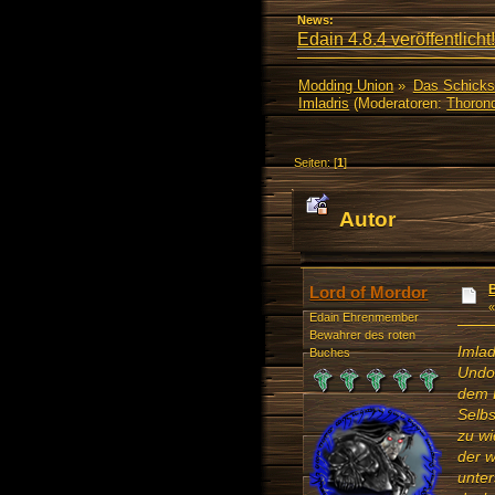
News:
Edain 4.8.4 veröffentlicht!
Modding Union
»
Das Schicks
Imladris
(Moderatoren:
Thorond
Seiten: [
1
]
Autor
Lord of Mordor
Edain Ehrenmember
Bewahrer des roten
Imlad
Buches
Undom
dem B
Selbs
zu wi
der w
unter