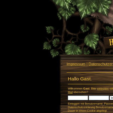
Impressum
|
Datenschutzerk
Hallo Gast.
Willkommen
Gast
. Bitte
einloggen
od
Mail
übersehen?
Einloggen mit Benutzername, Passwo
Datenschutzerklärung Benutzername 
Dauer in einem Cookie abgelegt.