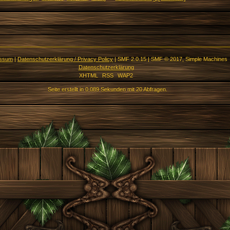
essum
|
Datenschutzerklärung / Privacy Policy
|
SMF 2.0.15
|
SMF © 2017
,
Simple Machines
Datenschutzerklärung
XHTML
RSS
WAP2
Seite erstellt in 0.089 Sekunden mit 20 Abfragen.