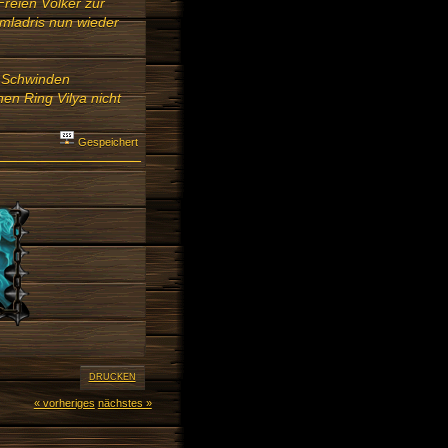
Freien Völker zur
Imladris nun wieder
m Schwinden
nen Ring Vilya nicht
Gespeichert
DRUCKEN
« vorheriges
nächstes »