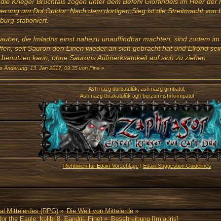
die Krieger Bruchtals zogen unter dem Befehl Glorfindels im Heer der 
erung um Dol Guldur. Nach dem dortigen Sieg ist die Streitmacht von 
dburg stationiert.
auber, die Imladris einst nahezu unauffindbar machten, sind zudem i
ffen, seit Sauron den Einen wieder an sich gebracht hat und Elrond sei
benutzen kann, ohne Saurons Aufmerksamkeit auf sich zu ziehen.
te Änderung: 13. Jan 2017, 09:35 von Fine
»
Ash nazg durbatulûk, ash nazg gimbatul,
Ash nazg thrakatulûk agh burzum-ishi krimpatul
Richtlinien für Edain-Vorschläge
I
Edain Suggestion Guidelines
al Mittelerdes (RPG)
»
Die Welt von Mittelerde
»
or the Eagle
,
kolibri8
,
Eandril
,
Fine
) »
Beschreibung [Imladris]