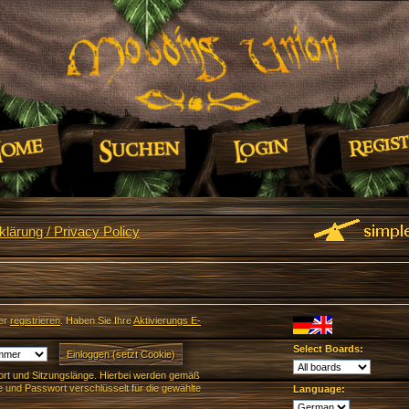
lärung / Privacy Policy
er
registrieren
. Haben Sie Ihre
Aktivierungs E-
Select Boards:
rt und Sitzungslänge. Hierbei werden gemäß
und Passwort verschlüsselt für die gewählte
Language: