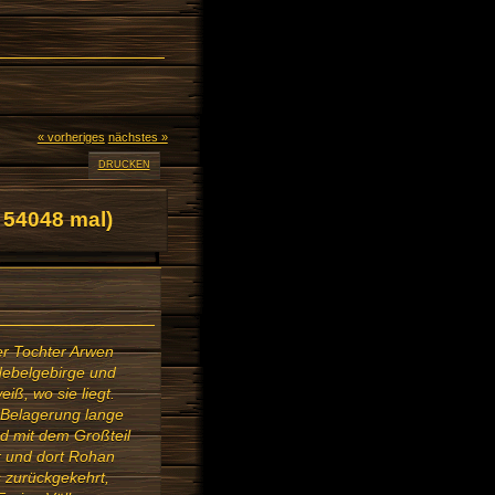
« vorheriges
nächstes »
DRUCKEN
 54048 mal)
ner Tochter Arwen
Nebelgebirge und
ß, wo sie liegt.
r Belagerung lange
nd mit dem Großteil
r und dort Rohan
s zurückgekehrt,