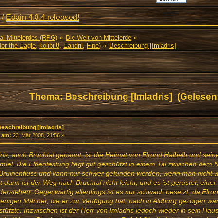
/
Edain 4.8.4 released!
al Mittelerdes (RPG)
»
Die Welt von Mittelerde
»
or the Eagle
,
kolibri8
,
Eandril
,
Fine
) »
Beschreibung [Imladris]
Thema: Beschreibung [Imladris] (Gelesen
Beschreibung [Imladris]
«
am:
23. Mär 2008, 21:56 »
ris, auch Bruchtal genannt, ist die Heimat von Elrond Halbelb und sei
iel. Die Elbenfestung liegt gut geschützt in einem Tal zwischen dem 
ruinenfluss und kann nur schwer gefunden werden, wenn man nicht wei
t dann ist der Weg nach Bruchtal nicht leicht, und es ist gerüstet, eine
derstehen. Gegenwärtig allerdings ist es nur schwach besetzt, da Elro
enigen Männer, die er zur Verfügung hat, nach in Aldburg gezogen wa
stützte. Inzwischen ist der Herr von Imladris jedoch wieder in sein Hau