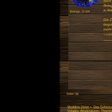
doch 
Belag
in Al
Beiträge: 15.504
Die Z
begri
mehr 
«
Letz
Seiten: [
1
]
Modding Union
»
Das Schicks
Imladris
(Moderatoren:
Thorond