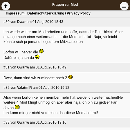
Fragen zur Mod
Impressum
|
Datenschutzerklärung / Privacy Policy
#30
von
Dwar
am 01 Aug, 2010 18:43
Ich werde weiter am Mod arbeiten und hoffe, dass der Rest bleibt. Aber
solange noch einer weitermacht ist die Mod nicht tot. Naja, vieleicht
könnte sich ja jemand begeistern Mitzuarbeiten.
Lorfon will nerver die
Dafür bin ja ich da
#31
von
Gwanw
am 01 Aug, 2010 18:49
Dwar, dann sind wir zumindest noch 2
#32
von
ValatmiR
am 01 Aug, 2010 19:12
Also wenn Lorfon keinen member mehr hat werde ich weitermachen!Ne
weitere 4 Mod klingt unmöglich aber aber naja ich bin zu großer Fan
davon
!
Ich kann mir gar nicht vorstellen das diese Mod abstirbt!
#33
von
Gwanw
am 01 Aug, 2010 19:16