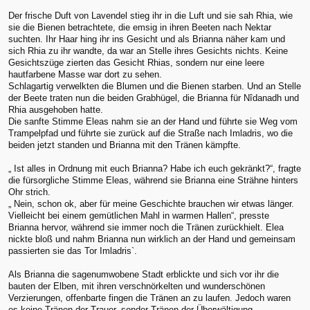
Der frische Duft von Lavendel stieg ihr in die Luft und sie sah Rhia, wie
sie die Bienen betrachtete, die emsig in ihren Beeten nach Nektar
suchten. Ihr Haar hing ihr ins Gesicht und als Brianna näher kam und
sich Rhia zu ihr wandte, da war an Stelle ihres Gesichts nichts. Keine
Gesichtszüge zierten das Gesicht Rhias, sondern nur eine leere
hautfarbene Masse war dort zu sehen.
Schlagartig verwelkten die Blumen und die Bienen starben. Und an Stelle
der Beete traten nun die beiden Grabhügel, die Brianna für Nîdanadh und
Rhia ausgehoben hatte.
Die sanfte Stimme Eleas nahm sie an der Hand und führte sie Weg vom
Trampelpfad und führte sie zurück auf die Straße nach Imladris, wo die
beiden jetzt standen und Brianna mit den Tränen kämpfte.
„ Ist alles in Ordnung mit euch Brianna? Habe ich euch gekränkt?“, fragte
die fürsorgliche Stimme Eleas, während sie Brianna eine Strähne hinters
Ohr strich.
„ Nein, schon ok, aber für meine Geschichte brauchen wir etwas länger.
Vielleicht bei einem gemütlichen Mahl in warmen Hallen“, presste
Brianna hervor, während sie immer noch die Tränen zurückhielt. Elea
nickte bloß und nahm Brianna nun wirklich an der Hand und gemeinsam
passierten sie das Tor Imladris`.
Als Brianna die sagenumwobene Stadt erblickte und sich vor ihr die
bauten der Elben, mit ihren verschnörkelten und wunderschönen
Verzierungen, offenbarte fingen die Tränen an zu laufen. Jedoch waren
es keine Tränen der Trauer, sonder Tränen der Überwältigung.