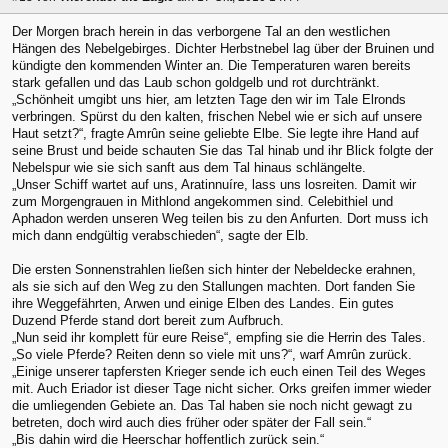
Der Morgen brach herein in das verborgene Tal an den westlichen
Hängen des Nebelgebirges. Dichter Herbstnebel lag über der Bruinen und
kündigte den kommenden Winter an. Die Temperaturen waren bereits
stark gefallen und das Laub schon goldgelb und rot durchtränkt.
„Schönheit umgibt uns hier, am letzten Tage den wir im Tale Elronds
verbringen. Spürst du den kalten, frischen Nebel wie er sich auf unsere
Haut setzt?“, fragte Amrûn seine geliebte Elbe. Sie legte ihre Hand auf
seine Brust und beide schauten Sie das Tal hinab und ihr Blick folgte der
Nebelspur wie sie sich sanft aus dem Tal hinaus schlängelte.
„Unser Schiff wartet auf uns, Aratinnuíre, lass uns losreiten. Damit wir
zum Morgengrauen in Mithlond angekommen sind. Celebithiel und
Aphadon werden unseren Weg teilen bis zu den Anfurten. Dort muss ich
mich dann endgültig verabschieden“, sagte der Elb.
Die ersten Sonnenstrahlen ließen sich hinter der Nebeldecke erahnen,
als sie sich auf den Weg zu den Stallungen machten. Dort fanden Sie
ihre Weggefährten, Arwen und einige Elben des Landes. Ein gutes
Duzend Pferde stand dort bereit zum Aufbruch.
„Nun seid ihr komplett für eure Reise“, empfing sie die Herrin des Tales.
„So viele Pferde? Reiten denn so viele mit uns?“, warf Amrûn zurück.
„Einige unserer tapfersten Krieger sende ich euch einen Teil des Weges
mit. Auch Eriador ist dieser Tage nicht sicher. Orks greifen immer wieder
die umliegenden Gebiete an. Das Tal haben sie noch nicht gewagt zu
betreten, doch wird auch dies früher oder später der Fall sein.“
„Bis dahin wird die Heerschar hoffentlich zurück sein.“