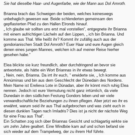
Sie hat dieselbe Haar- und Augenfarbe, wie der Mann aus Dol Amroth.
Brianna brach das Schweigen der beiden, welches keineswegs
unbehaglich gewesen war. Beide schlenderten gemeinsam den
gepflasterten Pfad zu den Hallen Elronds hinauf.
„ Ich glaube wir sollten uns erst mal vorstellen“, entgegnete ihr Brianna
mit einem aufrichtigen Lächeln auf den Lippen, „ ich bin Brianna. Und
komme aus Thal. Wie heißt ihr? Kommt ihr zufällig auch aus der
gondorianischen Stadt Dol Amroth? Euer Haar und eure Augen gleich
denen eines jungen Mannes, welchen ich auf meiner Reise hierher
gesehen habe.“
Elea blickte sie kurz freundlich, aber durchdringend an bevor sie
antwortete, als hätte ein Wort Briannas in ihr etwas bewegt.
„ Nein, nein, Brianna. Da irrt ihr euch, “ erwiderte sie, „ Ich komme aus
Annúminas und bin aus dem Geschlecht der Dúnedain des Nordens.
Mein Name ist Erelieva Lote in Dúnadan, aber ihr könnt mich ruhig Elea
nennen. Jedoch ist eure Vermutung nicht ganz irrtümlich, da viele
Dunedain in den südlichen Festung Gondors leben und wir viele
verwandtschaftliche Beziehungen zu ihnen pflegen. Aber jetzt wo ihr es
erwähnt, warum seid ihr aus Thal aufgebrochen und was zieht euch in
diesen dunklen Tagen nach Imladris? Dies ist ja nicht der nächste Weg
für eine Frau aus Thal“.
Ein Schatten zog sich über Briannas Gesicht und schlagartig wirkte sie
um zehn Jahre gealtert. Eine Windböe kam auf und schon befand sie
sich wieder auf dem Trampelweg, der zu ihrem Hof führte.