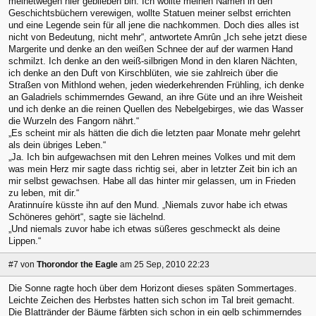
meinetwegen hier geblieben bin. Ich wollte meinen Namen in den
Geschichtsbüchern verewigen, wollte Statuen meiner selbst errichten
und eine Legende sein für all jene die nachkommen. Doch dies alles ist
nicht von Bedeutung, nicht mehr“, antwortete Amrûn „Ich sehe jetzt diese
Margerite und denke an den weißen Schnee der auf der warmen Hand
schmilzt. Ich denke an den weiß-silbrigen Mond in den klaren Nächten,
ich denke an den Duft von Kirschblüten, wie sie zahlreich über die
Straßen von Mithlond wehen, jeden wiederkehrenden Frühling, ich denke
an Galadriels schimmerndes Gewand, an ihre Güte und an ihre Weisheit
und ich denke an die reinen Quellen des Nebelgebirges, wie das Wasser
die Wurzeln des Fangorn nährt.“
„Es scheint mir als hätten die dich die letzten paar Monate mehr gelehrt
als dein übriges Leben.“
„Ja. Ich bin aufgewachsen mit den Lehren meines Volkes und mit dem
was mein Herz mir sagte dass richtig sei, aber in letzter Zeit bin ich an
mir selbst gewachsen. Habe all das hinter mir gelassen, um in Frieden
zu leben, mit dir.“
Aratinnuíre küsste ihn auf den Mund. „Niemals zuvor habe ich etwas
Schöneres gehört“, sagte sie lächelnd.
„Und niemals zuvor habe ich etwas süßeres geschmeckt als deine
Lippen.“
#7
von
Thorondor the Eagle
am 25 Sep, 2010 22:23
Die Sonne ragte hoch über dem Horizont dieses späten Sommertages.
Leichte Zeichen des Herbstes hatten sich schon im Tal breit gemacht.
Die Blattränder der Bäume färbten sich schon in ein gelb schimmerndes