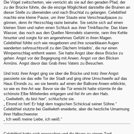
Die Vögel zwitscherten, wie verrückt als sie auf den geraden Pfad, der
zu der Brücke führte, die die einzige Möglichkeit darstellte die Bruinen an
dieser Stelle zu überwinden und nach Bruchtal zu gelangen. Celebithiel
machte eine kleine Pause, um ihrer Staute eine Verschnaufpause zu
gönnen, denn ihr Herzschlag raste beinahe. Sie setzte sich auf einen
kleinen Stein und nahm einen Schluck aus ihrer Trinkflasche. Das klare
Wasser, das noch aus den Quellen Nimrodels stammte, rann ihre Kehle
hinunter und sorgte für ein angenehmes Gefühl in ihren Magen.
Celebithiel fühlte sich wie neugeboren und ihre ozeanblauen Augen
wanderten sehnsuchtsvoll zu den Dächern Imladris‘, die nur einen
Wimpernschlag entfernt waren. Sie hatte Angst über diese Brücke zu
gehen. Angst vor der Begegnung mit Arwen. Angst vor den Blicken
Amrûns. Angst davor das Grab ihres Vaters zu Besuchen.
Und trotz ihrer Angst ging sie über die Brücke und trotz ihrer Angst
passierte sie das edle Tor der Stadt und ging ohne Umschweife auf das
Haus Elronds zu, wo sie bereits auf einen der Balkone Arwen erblickte,
so wie es ihre Art war. Bevor sie die Tür erreicht hatte stürmte ihr die
schönste Elbe Mittelerdes entgegen und fiel ihr um den Hals.
„ Gwilwileth, du bist hier“, schluchzte sie.
„ Elrond ist fort! Er folgt dem tragischen Schicksal seiner Söhne.“
Celebithiel stutzte bei
Gwiliwleth
erwiderte, aber die herzliche Umarmung
ihrer Halbschwester.
„ Ich weiß meine Liebe, ich weiß.“
Celebithiel hatte sich gewaschen und die Haare zu einem Zopf