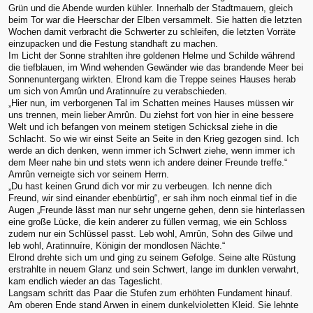
Grün und die Abende wurden kühler. Innerhalb der Stadtmauern, gleich
beim Tor war die Heerschar der Elben versammelt. Sie hatten die letzten
Wochen damit verbracht die Schwerter zu schleifen, die letzten Vorräte
einzupacken und die Festung standhaft zu machen.
Im Licht der Sonne strahlten ihre goldenen Helme und Schilde während
die tiefblauen, im Wind wehenden Gewänder wie das brandende Meer bei
Sonnenuntergang wirkten. Elrond kam die Treppe seines Hauses herab
um sich von Amrûn und Aratinnuíre zu verabschieden.
„Hier nun, im verborgenen Tal im Schatten meines Hauses müssen wir
uns trennen, mein lieber Amrûn. Du ziehst fort von hier in eine bessere
Welt und ich befangen von meinem stetigen Schicksal ziehe in die
Schlacht. So wie wir einst Seite an Seite in den Krieg gezogen sind. Ich
werde an dich denken, wenn immer ich Schwert ziehe, wenn immer ich
dem Meer nahe bin und stets wenn ich andere deiner Freunde treffe.“
Amrûn verneigte sich vor seinem Herrn.
„Du hast keinen Grund dich vor mir zu verbeugen. Ich nenne dich
Freund, wir sind einander ebenbürtig“, er sah ihm noch einmal tief in die
Augen „Freunde lässt man nur sehr ungerne gehen, denn sie hinterlassen
eine große Lücke, die kein anderer zu füllen vermag, wie ein Schloss
zudem nur ein Schlüssel passt. Leb wohl, Amrûn, Sohn des Gilwe und
leb wohl, Aratinnuíre, Königin der mondlosen Nächte.“
Elrond drehte sich um und ging zu seinem Gefolge. Seine alte Rüstung
erstrahlte in neuem Glanz und sein Schwert, lange im dunklen verwahrt,
kam endlich wieder an das Tageslicht.
Langsam schritt das Paar die Stufen zum erhöhten Fundament hinauf.
Am oberen Ende stand Arwen in einem dunkelvioletten Kleid. Sie lehnte