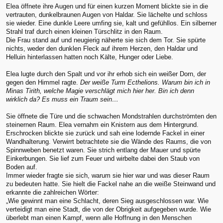
Elea öffnete ihre Augen und für einen kurzen Moment blickte sie in die
vertrauten, dunkelbraunen Augen von Haldar. Sie lächelte und schloss
sie wieder. Eine dunkle Leere umfing sie, kalt und gefühllos. Ein silberner
Strahl traf durch einen kleinen Türschlitz in den Raum.
Die Frau stand auf und neugierig näherte sie sich dem Tor. Sie spürte
nichts, weder den dunklen Fleck auf ihrem Herzen, den Haldar und
Helluin hinterlassen hatten noch Kälte, Hunger oder Liebe.
Elea lugte durch den Spalt und vor ihr erhob sich ein weißer Dorn, der
gegen den Himmel ragte.
Der weiße Turm Ecthelions. Warum bin ich in
Minas Tirith, welche Magie verschlägt mich hier her. Bin ich denn
wirklich da? Es muss ein Traum sein…
Sie öffnete die Türe und die schwachen Mondstrahlen durchströmten den
steinernen Raum. Elea vernahm ein Knistern aus dem Hintergrund.
Erschrocken blickte sie zurück und sah eine lodernde Fackel in einer
Wandhalterung. Verwirrt betrachtete sie die Wände des Raums, die von
Spinnweben benetzt waren. Sie strich entlang der Mauer und spürte
Einkerbungen. Sie lief zum Feuer und wirbelte dabei den Staub von
Boden auf.
Immer wieder fragte sie sich, warum sie hier war und was dieser Raum
zu bedeuten hatte. Sie hielt die Fackel nahe an die weiße Steinwand und
erkannte die zahlreichen Wörter:
„Wie gewinnt man eine Schlacht, deren Sieg ausgeschlossen war. Wie
verteidigt man eine Stadt, die von der Obrigkeit aufgegeben wurde. Wie
überlebt man einen Kampf, wenn alle Hoffnung in den Menschen