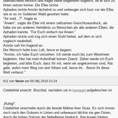
überraschend herzlich und fragte seine Begleiterin sogleich, ob er sich zu
ihnen setzen könne. Die Elbe nickte.
Aphadon nickte Amrûn lächelnd zu und verbeugte sich kurz vor der Elbe,
wie er es im Goldenen Wald gesehen hatte.
"Ihr seid...?", fragte er.
"Arwen", sagte die Elbe mit einem seltsamen Gesichtsausdruck, als
habe sie ein anderes Verhältnis zu Menschen als alle anderen Elben, die
Aphadon kannte. "Für Euch einfach nur Arwen."
Aphadon nickte und zog sich einen Stuhl herbei, auf dem er sich
sogleich niederließ.
Amrûn sah ihn fragend an.
Der Mensch holte kurz Luft, bevor er begann.
"Amrûn, ich habe Euch verziehen. Ich werde euch bis zum Westmeer
begleiten. Hier hat mein Aufenthalt keinen Zweck. Daher werde ich Euch
begleiten, und bitte Euch, dass Ihr mir, wenn wir angekommen sind, Rat
gebt, wohin mein Weg von dort führen soll, bevor ihr... Bevor ihr diese
Welt verlasst."
#11
von
Vexor
am 06 Okt, 2010 21:24
Celebithiel erreicht Bruchtal, nachdem sie in
Isengart
aufgebrochen ist
„Ruhig!“.
Celebithiel streichelte durch die blonde Mähne ihrer Stute. Es roch immer
noch nach den Gräsern in Lórien und unbewusst blickte sie gen Osten,
durch die hohen Spitzen der Nebelberge hindurch. Ihre Augen folgten