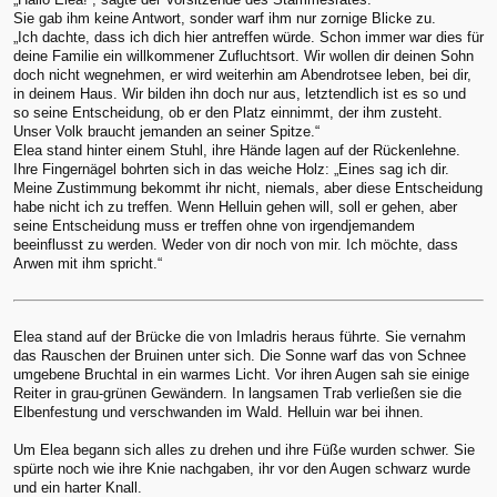
Sie gab ihm keine Antwort, sonder warf ihm nur zornige Blicke zu.
„Ich dachte, dass ich dich hier antreffen würde. Schon immer war dies für
deine Familie ein willkommener Zufluchtsort. Wir wollen dir deinen Sohn
doch nicht wegnehmen, er wird weiterhin am Abendrotsee leben, bei dir,
in deinem Haus. Wir bilden ihn doch nur aus, letztendlich ist es so und
so seine Entscheidung, ob er den Platz einnimmt, der ihm zusteht.
Unser Volk braucht jemanden an seiner Spitze.“
Elea stand hinter einem Stuhl, ihre Hände lagen auf der Rückenlehne.
Ihre Fingernägel bohrten sich in das weiche Holz: „Eines sag ich dir.
Meine Zustimmung bekommt ihr nicht, niemals, aber diese Entscheidung
habe nicht ich zu treffen. Wenn Helluin gehen will, soll er gehen, aber
seine Entscheidung muss er treffen ohne von irgendjemandem
beeinflusst zu werden. Weder von dir noch von mir. Ich möchte, dass
Arwen mit ihm spricht.“
Elea stand auf der Brücke die von Imladris heraus führte. Sie vernahm
das Rauschen der Bruinen unter sich. Die Sonne warf das von Schnee
umgebene Bruchtal in ein warmes Licht. Vor ihren Augen sah sie einige
Reiter in grau-grünen Gewändern. In langsamen Trab verließen sie die
Elbenfestung und verschwanden im Wald. Helluin war bei ihnen.
Um Elea begann sich alles zu drehen und ihre Füße wurden schwer. Sie
spürte noch wie ihre Knie nachgaben, ihr vor den Augen schwarz wurde
und ein harter Knall.