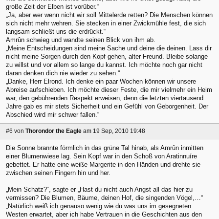
große Zeit der Elben ist vorüber.“
„Ja, aber wer wenn nicht wir soll Mittelerde retten? Die Menschen können
sich nicht mehr wehren. Sie stecken in einer Zwickmühle fest, die sich
langsam schließt uns die erdrückt.“
Amrûn schwieg und wandte seinen Blick von ihm ab.
„Meine Entscheidungen sind meine Sache und deine die deinen. Lass dir
nicht meine Sorgen durch den Kopf gehen, alter Freund. Bleibe solange
zu willst und vor allem so lange du kannst. Ich möchte noch gar nicht
daran denken dich nie wieder zu sehen.“
„Danke, Herr Elrond. Ich denke ein paar Wochen können wir unsere
Abreise aufschieben. Ich möchte dieser Feste, die mir vielmehr ein Heim
war, den gebührenden Respekt erweisen, denn die letzten viertausend
Jahre gab es mir stets Sicherheit und ein Gefühl von Geborgenheit. Der
Abschied wird mir schwer fallen.“
#6
von
Thorondor the Eagle
am 19 Sep, 2010 19:48
Die Sonne brannte förmlich in das grüne Tal hinab, als Amrûn inmitten
einer Blumenwiese lag. Sein Kopf war in den Schoß von Aratinnuíre
gebettet. Er hatte eine weiße Margerite in den Händen und drehte sie
zwischen seinen Fingern hin und her.
„Mein Schatz?“, sagte er „Hast du nicht auch Angst all das hier zu
vermissen? Die Blumen, Bäume, deinen Hof, die singenden Vögel,…“
„Natürlich weiß ich genauso wenig wie du was uns im gesegneten
Westen erwartet, aber ich habe Vertrauen in die Geschichten aus den