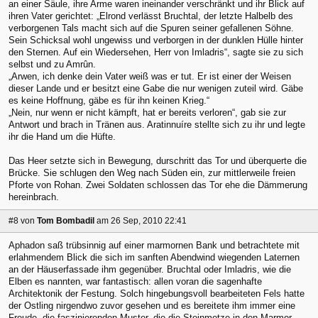
an einer Säule, ihre Arme waren ineinander verschränkt und ihr Blick auf
ihren Vater gerichtet: „Elrond verlässt Bruchtal, der letzte Halbelb des
verborgenen Tals macht sich auf die Spuren seiner gefallenen Söhne.
Sein Schicksal wohl ungewiss und verborgen in der dunklen Hülle hinter
den Sternen. Auf ein Wiedersehen, Herr von Imladris“, sagte sie zu sich
selbst und zu Amrûn.
„Arwen, ich denke dein Vater weiß was er tut. Er ist einer der Weisen
dieser Lande und er besitzt eine Gabe die nur wenigen zuteil wird. Gäbe
es keine Hoffnung, gäbe es für ihn keinen Krieg.“
„Nein, nur wenn er nicht kämpft, hat er bereits verloren“, gab sie zur
Antwort und brach in Tränen aus. Aratinnuíre stellte sich zu ihr und legte
ihr die Hand um die Hüfte.
Das Heer setzte sich in Bewegung, durschritt das Tor und überquerte die
Brücke. Sie schlugen den Weg nach Süden ein, zur mittlerweile freien
Pforte von Rohan. Zwei Soldaten schlossen das Tor ehe die Dämmerung
hereinbrach.
#8
von
Tom Bombadil
am 26 Sep, 2010 22:41
Aphadon saß trübsinnig auf einer marmornen Bank und betrachtete mit
erlahmendem Blick die sich im sanften Abendwind wiegenden Laternen
an der Häuserfassade ihm gegenüber. Bruchtal oder Imladris, wie die
Elben es nannten, war fantastisch: allen voran die sagenhafte
Architektonik der Festung. Solch hingebungsvoll bearbeiteten Fels hatte
der Ostling nirgendwo zuvor gesehen und es bereitete ihm immer eine
Freude, die faszinierenden Muster, die die Steinmetze in den Marmor