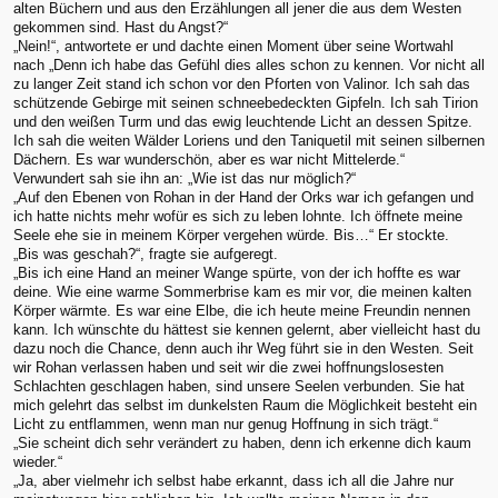
alten Büchern und aus den Erzählungen all jener die aus dem Westen
gekommen sind. Hast du Angst?“
„Nein!“, antwortete er und dachte einen Moment über seine Wortwahl
nach „Denn ich habe das Gefühl dies alles schon zu kennen. Vor nicht all
zu langer Zeit stand ich schon vor den Pforten von Valinor. Ich sah das
schützende Gebirge mit seinen schneebedeckten Gipfeln. Ich sah Tirion
und den weißen Turm und das ewig leuchtende Licht an dessen Spitze.
Ich sah die weiten Wälder Loriens und den Taniquetil mit seinen silbernen
Dächern. Es war wunderschön, aber es war nicht Mittelerde.“
Verwundert sah sie ihn an: „Wie ist das nur möglich?“
„Auf den Ebenen von Rohan in der Hand der Orks war ich gefangen und
ich hatte nichts mehr wofür es sich zu leben lohnte. Ich öffnete meine
Seele ehe sie in meinem Körper vergehen würde. Bis…“ Er stockte.
„Bis was geschah?“, fragte sie aufgeregt.
„Bis ich eine Hand an meiner Wange spürte, von der ich hoffte es war
deine. Wie eine warme Sommerbrise kam es mir vor, die meinen kalten
Körper wärmte. Es war eine Elbe, die ich heute meine Freundin nennen
kann. Ich wünschte du hättest sie kennen gelernt, aber vielleicht hast du
dazu noch die Chance, denn auch ihr Weg führt sie in den Westen. Seit
wir Rohan verlassen haben und seit wir die zwei hoffnungslosesten
Schlachten geschlagen haben, sind unsere Seelen verbunden. Sie hat
mich gelehrt das selbst im dunkelsten Raum die Möglichkeit besteht ein
Licht zu entflammen, wenn man nur genug Hoffnung in sich trägt.“
„Sie scheint dich sehr verändert zu haben, denn ich erkenne dich kaum
wieder.“
„Ja, aber vielmehr ich selbst habe erkannt, dass ich all die Jahre nur