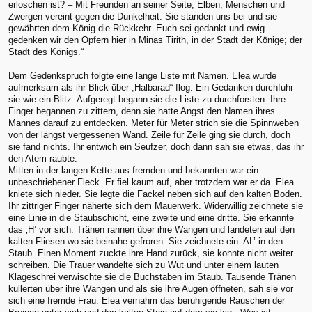
erloschen ist? – Mit Freunden an seiner Seite, Elben, Menschen und
Zwergen vereint gegen die Dunkelheit. Sie standen uns bei und sie
gewährten dem König die Rückkehr. Euch sei gedankt und ewig
gedenken wir den Opfern hier in Minas Tirith, in der Stadt der Könige; der
Stadt des Königs.“
Dem Gedenkspruch folgte eine lange Liste mit Namen. Elea wurde
aufmerksam als ihr Blick über „Halbarad“ flog. Ein Gedanken durchfuhr
sie wie ein Blitz. Aufgeregt begann sie die Liste zu durchforsten. Ihre
Finger begannen zu zittern, denn sie hatte Angst den Namen ihres
Mannes darauf zu entdecken. Meter für Meter strich sie die Spinnweben
von der längst vergessenen Wand. Zeile für Zeile ging sie durch, doch
sie fand nichts. Ihr entwich ein Seufzer, doch dann sah sie etwas, das ihr
den Atem raubte.
Mitten in der langen Kette aus fremden und bekannten war ein
unbeschriebener Fleck. Er fiel kaum auf, aber trotzdem war er da. Elea
kniete sich nieder. Sie legte die Fackel neben sich auf den kalten Boden.
Ihr zittriger Finger näherte sich dem Mauerwerk. Widerwillig zeichnete sie
eine Linie in die Staubschicht, eine zweite und eine dritte. Sie erkannte
das ‚H’ vor sich. Tränen rannen über ihre Wangen und landeten auf den
kalten Fliesen wo sie beinahe gefroren. Sie zeichnete ein ‚AL’ in den
Staub. Einen Moment zuckte ihre Hand zurück, sie konnte nicht weiter
schreiben. Die Trauer wandelte sich zu Wut und unter einem lauten
Klageschrei verwischte sie die Buchstaben im Staub. Tausende Tränen
kullerten über ihre Wangen und als sie ihre Augen öffneten, sah sie vor
sich eine fremde Frau. Elea vernahm das beruhigende Rauschen der