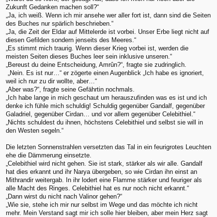
Zukunft Gedanken machen soll?“
„Ja, ich weiß. Wenn ich mir ansehe wer aller fort ist, dann sind die Seiten
des Buches nur spärlich beschrieben.“
„Ja, die Zeit der Eldar auf Mittelerde ist vorbei. Unser Erbe liegt nicht auf
diesen Gefilden sondern jenseits des Meeres.“
„Es stimmt mich traurig. Wenn dieser Krieg vorbei ist, werden die
meisten Seiten dieses Buches leer sein inklusive unseren.“
„Bereust du deine Entscheidung, Amrûn?“, fragte sie zudringlich.
„Nein. Es ist nur…“ er zögerte einen Augenblick „Ich habe es ignoriert,
weil ich nur zu dir wollte, aber…“
„Aber was?“, fragte seine Gefährtin nochmals.
„Ich habe lange in mich geschaut um herauszufinden was es ist und ich
denke ich fühle mich schuldig! Schuldig gegenüber Gandalf, gegenüber
Galadriel, gegenüber Cirdan… und vor allem gegenüber Celebithiel.“
„Nichts schuldest du ihnen, höchstens Celebithiel und selbst sie will in
den Westen segeln.“
Die letzten Sonnenstrahlen versetzten das Tal in ein feurigrotes Leuchten
ehe die Dämmerung einsetzte.
„Celebithiel wird nicht gehen. Sie ist stark, stärker als wir alle. Gandalf
hat dies erkannt und ihr Narya übergeben, so wie Cirdan ihn einst an
Mithrandir weitergab. In ihr lodert eine Flamme stärker und feuriger als
alle Macht des Ringes. Celebithiel hat es nur noch nicht erkannt.“
„Dann wirst du nicht nach Valinor gehen?“
„Wie sie, stehe ich mir nur selbst im Wege und das möchte ich nicht
mehr. Mein Verstand sagt mir ich solle hier bleiben, aber mein Herz sagt