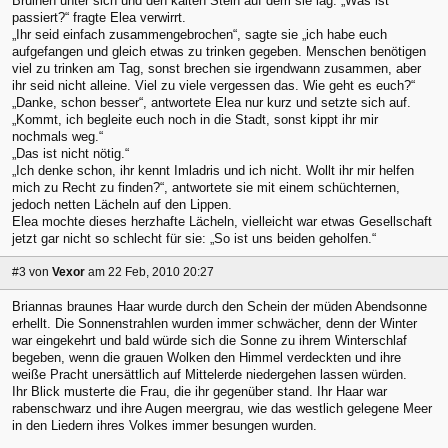
Bruinen unter sich und den kalten Stein auf dem sie lag: „Was ist
passiert?“ fragte Elea verwirrt.
„Ihr seid einfach zusammengebrochen“, sagte sie „ich habe euch
aufgefangen und gleich etwas zu trinken gegeben. Menschen benötigen
viel zu trinken am Tag, sonst brechen sie irgendwann zusammen, aber
ihr seid nicht alleine. Viel zu viele vergessen das. Wie geht es euch?“
„Danke, schon besser“, antwortete Elea nur kurz und setzte sich auf.
„Kommt, ich begleite euch noch in die Stadt, sonst kippt ihr mir
nochmals weg.“
„Das ist nicht nötig.“
„Ich denke schon, ihr kennt Imladris und ich nicht. Wollt ihr mir helfen
mich zu Recht zu finden?“, antwortete sie mit einem schüchternen,
jedoch netten Lächeln auf den Lippen.
Elea mochte dieses herzhafte Lächeln, vielleicht war etwas Gesellschaft
jetzt gar nicht so schlecht für sie: „So ist uns beiden geholfen.“
#3
von
Vexor
am 22 Feb, 2010 20:27
Briannas braunes Haar wurde durch den Schein der müden Abendsonne
erhellt. Die Sonnenstrahlen wurden immer schwächer, denn der Winter
war eingekehrt und bald würde sich die Sonne zu ihrem Winterschlaf
begeben, wenn die grauen Wolken den Himmel verdeckten und ihre
weiße Pracht unersättlich auf Mittelerde niedergehen lassen würden.
Ihr Blick musterte die Frau, die ihr gegenüber stand. Ihr Haar war
rabenschwarz und ihre Augen meergrau, wie das westlich gelegene Meer
in den Liedern ihres Volkes immer besungen wurden.