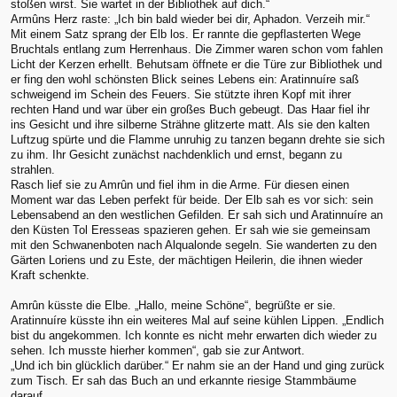
stoßen wirst. Sie wartet in der Bibliothek auf dich.“
Armûns Herz raste: „Ich bin bald wieder bei dir, Aphadon. Verzeih mir.“
Mit einem Satz sprang der Elb los. Er rannte die gepflasterten Wege
Bruchtals entlang zum Herrenhaus. Die Zimmer waren schon vom fahlen
Licht der Kerzen erhellt. Behutsam öffnete er die Türe zur Bibliothek und
er fing den wohl schönsten Blick seines Lebens ein: Aratinnuíre saß
schweigend im Schein des Feuers. Sie stützte ihren Kopf mit ihrer
rechten Hand und war über ein großes Buch gebeugt. Das Haar fiel ihr
ins Gesicht und ihre silberne Strähne glitzerte matt. Als sie den kalten
Luftzug spürte und die Flamme unruhig zu tanzen begann drehte sie sich
zu ihm. Ihr Gesicht zunächst nachdenklich und ernst, begann zu
strahlen.
Rasch lief sie zu Amrûn und fiel ihm in die Arme. Für diesen einen
Moment war das Leben perfekt für beide. Der Elb sah es vor sich: sein
Lebensabend an den westlichen Gefilden. Er sah sich und Aratinnuíre an
den Küsten Tol Eresseas spazieren gehen. Er sah wie sie gemeinsam
mit den Schwanenboten nach Alqualonde segeln. Sie wanderten zu den
Gärten Loriens und zu Este, der mächtigen Heilerin, die ihnen wieder
Kraft schenkte.
Amrûn küsste die Elbe. „Hallo, meine Schöne“, begrüßte er sie.
Aratinnuíre küsste ihn ein weiteres Mal auf seine kühlen Lippen. „Endlich
bist du angekommen. Ich konnte es nicht mehr erwarten dich wieder zu
sehen. Ich musste hierher kommen“, gab sie zur Antwort.
„Und ich bin glücklich darüber.“ Er nahm sie an der Hand und ging zurück
zum Tisch. Er sah das Buch an und erkannte riesige Stammbäume
darauf.