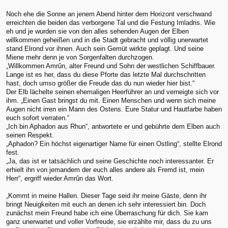
Noch ehe die Sonne an jenem Abend hinter dem Horizont verschwand
erreichten die beiden das verborgene Tal und die Festung Imladris. Wie
eh und je wurden sie von den alles sehenden Augen der Elben
willkommen geheißen und in die Stadt gebracht und völlig unerwartet
stand Elrond vor ihnen. Auch sein Gemüt wirkte geplagt. Und seine
Miene mehr denn je von Sorgenfalten durchzogen.
„Willkommen Amrûn, alter Freund und Sohn der westlichen Schiffbauer.
Lange ist es her, dass du diese Pforte das letzte Mal durchschritten
hast, doch umso größer die Freude das du nun wieder hier bist.“
Der Elb lächelte seinen ehemaligen Heerführer an und verneigte sich vor
ihm. „Einen Gast bringst du mit. Einen Menschen und wenn sich meine
Augen nicht irren ein Mann des Ostens. Eure Statur und Hautfarbe haben
euch sofort verraten.“
„Ich bin Aphadon aus Rhun“, antwortete er und gebührte dem Elben auch
seinen Respekt.
„Aphadon? Ein höchst eigenartiger Name für einen Ostling“, stellte Elrond
fest.
„Ja, das ist er tatsächlich und seine Geschichte noch interessanter. Er
erhielt ihn von jemandem der euch alles andere als Fremd ist, mein
Herr“, ergriff wieder Amrûn das Wort.
„Kommt in meine Hallen. Dieser Tage seid ihr meine Gäste, denn ihr
bringt Neuigkeiten mit euch an denen ich sehr interessiert bin. Doch
zunächst mein Freund habe ich eine Überraschung für dich. Sie kam
ganz unerwartet und voller Vorfreude, sie erzählte mir, dass du zu uns