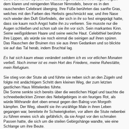
dem klaren und reinigenden Wasser Nimrodels, bevor es in den
rauschenden Celebrant überging. Ihre Füße berührten das sanfte Gras,
welches mit den Farben des Herbsts geschmückt war, und ihre Nase
roch wieder den Duft Glorfindels, der sich in ihr so fest eingeprägt hatte,
dass sie kaum noch Angst hatte ihn zu verlieren. Sie musste nur die
Augen schließen und schon sah sie ihn vor sich. Sein markantes Kinn.
Seine weißgoldenen Haare und seine weiche Haut. Celebithiel berührte
ihre Lippen, als würde sie noch einmal die seinigen auf ihren spüren.
Das Rauschen der Bruinen riss sie aus ihren Gedanken und so blickte
sie auf das Tal herab, indem Bruchtal lag.
Es hat sich kaum etwas verändert seitdem ich es vor etlichen Monaten
verließ. Noch immer ist es mein Hort des Friedens, meine Ruhestätte,
mein Refugium.
Sie stieg von der Stute ab und führte sie neben sich an den Zügeln und
folgte mit andächtigem Schritt dem kleinen Weg, der zum letzten
gastlichen Haus Mittelerdes führte.
Die Sonne senkte sich bereits über die westlichen Hügel und tauchte die
schneebedeckten Zinnen des Nebelgebirges in ein feuriges Rot, als
würde Mithrandir dort oben erneut gegen den Balrog von Morgoth
kämpfen. Der Weg, obwohl sie ihn unzählige Male in ihren Leben
gegangen war, bereitete ihr Schwierigkeiten, vor allem die Stute nebenbei
zu führen erwies sich als gefährlich, da sie Angst vor den schmalen
Passen hatte, die sich um die steilen Gebirgshänge wandte, wie eine
Schlange um ihre Beute.