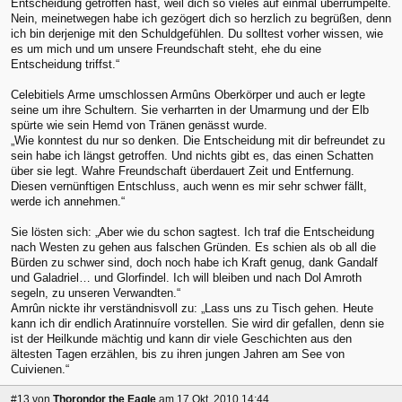
Entscheidung getroffen hast, weil dich so vieles auf einmal überrumpelte.
Nein, meinetwegen habe ich gezögert dich so herzlich zu begrüßen, denn
ich bin derjenige mit den Schuldgefühlen. Du solltest vorher wissen, wie
es um mich und um unsere Freundschaft steht, ehe du eine
Entscheidung triffst.“
Celebitiels Arme umschlossen Armûns Oberkörper und auch er legte
seine um ihre Schultern. Sie verharrten in der Umarmung und der Elb
spürte wie sein Hemd von Tränen genässt wurde.
„Wie konntest du nur so denken. Die Entscheidung mit dir befreundet zu
sein habe ich längst getroffen. Und nichts gibt es, das einen Schatten
über sie legt. Wahre Freundschaft überdauert Zeit und Entfernung.
Diesen vernünftigen Entschluss, auch wenn es mir sehr schwer fällt,
werde ich annehmen.“
Sie lösten sich: „Aber wie du schon sagtest. Ich traf die Entscheidung
nach Westen zu gehen aus falschen Gründen. Es schien als ob all die
Bürden zu schwer sind, doch noch habe ich Kraft genug, dank Gandalf
und Galadriel… und Glorfindel. Ich will bleiben und nach Dol Amroth
segeln, zu unseren Verwandten.“
Amrûn nickte ihr verständnisvoll zu: „Lass uns zu Tisch gehen. Heute
kann ich dir endlich Aratinnuíre vorstellen. Sie wird dir gefallen, denn sie
ist der Heilkunde mächtig und kann dir viele Geschichten aus den
ältesten Tagen erzählen, bis zu ihren jungen Jahren am See von
Cuivienen.“
#13
von
Thorondor the Eagle
am 17 Okt, 2010 14:44