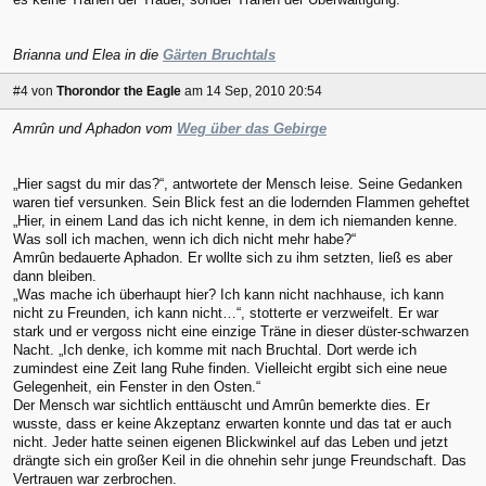
Brianna und Elea in die
Gärten Bruchtals
#4
von
Thorondor the Eagle
am 14 Sep, 2010 20:54
Amrûn und Aphadon vom
Weg über das Gebirge
„Hier sagst du mir das?“, antwortete der Mensch leise. Seine Gedanken
waren tief versunken. Sein Blick fest an die lodernden Flammen geheftet
„Hier, in einem Land das ich nicht kenne, in dem ich niemanden kenne.
Was soll ich machen, wenn ich dich nicht mehr habe?“
Amrûn bedauerte Aphadon. Er wollte sich zu ihm setzten, ließ es aber
dann bleiben.
„Was mache ich überhaupt hier? Ich kann nicht nachhause, ich kann
nicht zu Freunden, ich kann nicht…“, stotterte er verzweifelt. Er war
stark und er vergoss nicht eine einzige Träne in dieser düster-schwarzen
Nacht. „Ich denke, ich komme mit nach Bruchtal. Dort werde ich
zumindest eine Zeit lang Ruhe finden. Vielleicht ergibt sich eine neue
Gelegenheit, ein Fenster in den Osten.“
Der Mensch war sichtlich enttäuscht und Amrûn bemerkte dies. Er
wusste, dass er keine Akzeptanz erwarten konnte und das tat er auch
nicht. Jeder hatte seinen eigenen Blickwinkel auf das Leben und jetzt
drängte sich ein großer Keil in die ohnehin sehr junge Freundschaft. Das
Vertrauen war zerbrochen.