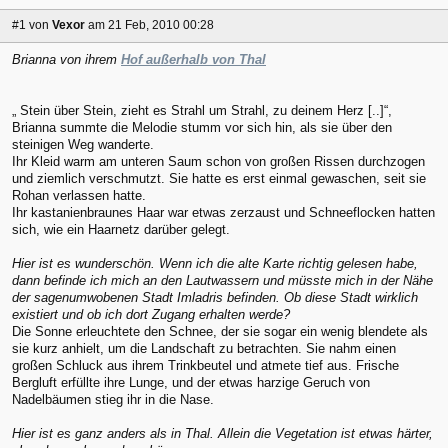
#1
von
Vexor
am 21 Feb, 2010 00:28
Brianna von ihrem
Hof außerhalb von Thal
„ Stein über Stein, zieht es Strahl um Strahl, zu deinem Herz [..]“,
Brianna summte die Melodie stumm vor sich hin, als sie über den
steinigen Weg wanderte.
Ihr Kleid warm am unteren Saum schon von großen Rissen durchzogen
und ziemlich verschmutzt. Sie hatte es erst einmal gewaschen, seit sie
Rohan verlassen hatte.
Ihr kastanienbraunes Haar war etwas zerzaust und Schneeflocken hatten
sich, wie ein Haarnetz darüber gelegt.
Hier ist es wunderschön. Wenn ich die alte Karte richtig gelesen habe,
dann befinde ich mich an den Lautwassern und müsste mich in der Nähe
der sagenumwobenen Stadt Imladris befinden. Ob diese Stadt wirklich
existiert und ob ich dort Zugang erhalten werde?
Die Sonne erleuchtete den Schnee, der sie sogar ein wenig blendete als
sie kurz anhielt, um die Landschaft zu betrachten. Sie nahm einen
großen Schluck aus ihrem Trinkbeutel und atmete tief aus. Frische
Bergluft erfüllte ihre Lunge, und der etwas harzige Geruch von
Nadelbäumen stieg ihr in die Nase.
Hier ist es ganz anders als in Thal. Allein die Vegetation ist etwas härter,