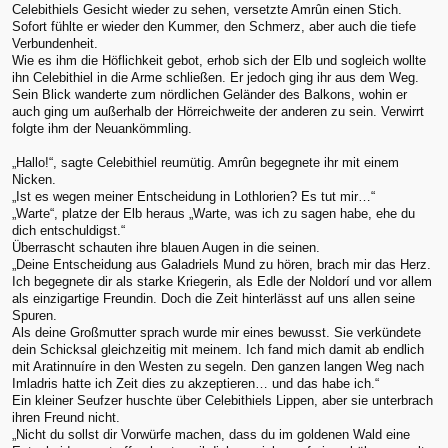
Celebithiels Gesicht wieder zu sehen, versetzte Amrûn einen Stich.
Sofort fühlte er wieder den Kummer, den Schmerz, aber auch die tiefe
Verbundenheit.
Wie es ihm die Höflichkeit gebot, erhob sich der Elb und sogleich wollte
ihn Celebithiel in die Arme schließen. Er jedoch ging ihr aus dem Weg.
Sein Blick wanderte zum nördlichen Geländer des Balkons, wohin er
auch ging um außerhalb der Hörreichweite der anderen zu sein. Verwirrt
folgte ihm der Neuankömmling.
„Hallo!“, sagte Celebithiel reumütig. Amrûn begegnete ihr mit einem
Nicken.
„Ist es wegen meiner Entscheidung in Lothlorien? Es tut mir…“
„Warte“, platze der Elb heraus „Warte, was ich zu sagen habe, ehe du
dich entschuldigst.“
Überrascht schauten ihre blauen Augen in die seinen.
„Deine Entscheidung aus Galadriels Mund zu hören, brach mir das Herz.
Ich begegnete dir als starke Kriegerin, als Edle der Noldorí und vor allem
als einzigartige Freundin. Doch die Zeit hinterlässt auf uns allen seine
Spuren.
Als deine Großmutter sprach wurde mir eines bewusst. Sie verkündete
dein Schicksal gleichzeitig mit meinem. Ich fand mich damit ab endlich
mit Aratinnuíre in den Westen zu segeln. Den ganzen langen Weg nach
Imladris hatte ich Zeit dies zu akzeptieren… und das habe ich.“
Ein kleiner Seufzer huschte über Celebithiels Lippen, aber sie unterbrach
ihren Freund nicht.
„Nicht du sollst dir Vorwürfe machen, dass du im goldenen Wald eine