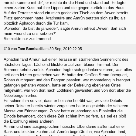
mir ich komme mit dir“, er reichte ihr die Hand und stand auf. Er legte
einen zarten Kuss auf ihre Lippen und sie gingen zurück in das Haus.
Auf der Terrasse stand ein reich gedeckter Tisch an dem Arwen bereits
Platz genommen hatte. Aratinnuíre und Amrûn setzten sich zu ihr, als
plötzlich Aphadon durch die Tür kam.
„Aphadon, da bist du ja wieder“, sagte Amrûn erfreut „Arwen, darf sich
mein Freund zu uns setzten?“
Sie nickte nur zustimmend.
#10
von
Tom Bombadil
am 30 Sep, 2010 22:05
Aphadon fand Amrûn auf einer Terasse im strahlenden Sonnenlicht des
nächsten Tages. Lächelnd blickte er auf zum blauen Himmel. Der
Sommer kehrte zurück. Aphadon fragte sich gedankenverloren, was alles
seit dem letzten geschehen war. Er hatte den Großen Strom überquert,
Rohan durchquert und den Fangorn passiert, war monatelang in Isengart
gefangen gehalten worden, hatte an der Befreiung ebenjenes Ortes
mitgewirkt, war von dort nach Lothlorien gewandert und von dort über die
Nebelberge hierher.
Es schien ihm so viel, dass er beinahe betrübt war, wieviele Details
seiner Reise er bereits wieder vergessen hatte angesichts der schieren
Masse von Erinnerungen. Zuvor hatte er jahrelang als Einsiedler die
Einöde bewandert, doch diese Zeit schien ihm so fern, als sei es bloß
die Erzählung eines anderen.
Amrûn und eine ausgesprochen hübsche Elbendame saßen auf einer
Bank und blickten zu ihm auf. Amrûn begrüßte ihn, wie Aphadon fand,