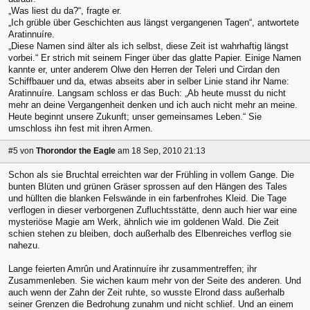
„Was liest du da?“, fragte er.
„Ich grüble über Geschichten aus längst vergangenen Tagen“, antwortete
Aratinnuíre.
„Diese Namen sind älter als ich selbst, diese Zeit ist wahrhaftig längst
vorbei.“ Er strich mit seinem Finger über das glatte Papier. Einige Namen
kannte er, unter anderem Olwe den Herren der Teleri und Cirdan den
Schiffbauer und da, etwas abseits aber in selber Linie stand ihr Name:
Aratinnuíre. Langsam schloss er das Buch: „Ab heute musst du nicht
mehr an deine Vergangenheit denken und ich auch nicht mehr an meine.
Heute beginnt unsere Zukunft; unser gemeinsames Leben.“ Sie
umschloss ihn fest mit ihren Armen.
#5
von
Thorondor the Eagle
am 18 Sep, 2010 21:13
Schon als sie Bruchtal erreichten war der Frühling in vollem Gange. Die
bunten Blüten und grünen Gräser sprossen auf den Hängen des Tales
und hüllten die blanken Felswände in ein farbenfrohes Kleid. Die Tage
verflogen in dieser verborgenen Zufluchtsstätte, denn auch hier war eine
mysteriöse Magie am Werk, ähnlich wie im goldenen Wald. Die Zeit
schien stehen zu bleiben, doch außerhalb des Elbenreiches verflog sie
nahezu.
Lange feierten Amrûn und Aratinnuíre ihr zusammentreffen; ihr
Zusammenleben. Sie wichen kaum mehr von der Seite des anderen. Und
auch wenn der Zahn der Zeit ruhte, so wusste Elrond dass außerhalb
seiner Grenzen die Bedrohung zunahm und nicht schlief. Und an einem