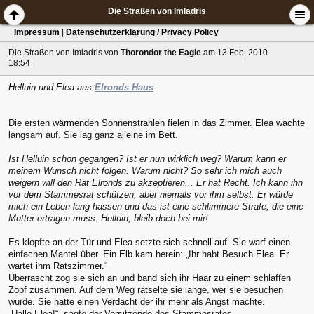
Die Straßen von Imladris
Impressum
|
Datenschutzerklärung / Privacy Policy
Die Straßen von Imladris
von
Thorondor the Eagle
am 13 Feb, 2010
18:54
Helluin und Elea aus
Elronds Haus
Die ersten wärmenden Sonnenstrahlen fielen in das Zimmer. Elea wachte
langsam auf. Sie lag ganz alleine im Bett.
Ist Helluin schon gegangen? Ist er nun wirklich weg? Warum kann er
meinem Wunsch nicht folgen. Warum nicht? So sehr ich mich auch
weigern will den Rat Elronds zu akzeptieren... Er hat Recht. Ich kann ihn
vor dem Stammesrat schützen, aber niemals vor ihm selbst. Er würde
mich ein Leben lang hassen und das ist eine schlimmere Strafe, die eine
Mutter ertragen muss. Helluin, bleib doch bei mir!
Es klopfte an der Tür und Elea setzte sich schnell auf. Sie warf einen
einfachen Mantel über. Ein Elb kam herein: „Ihr habt Besuch Elea. Er
wartet ihm Ratszimmer.“
Überrascht zog sie sich an und band sich ihr Haar zu einem schlaffen
Zopf zusammen. Auf dem Weg rätselte sie lange, wer sie besuchen
würde. Sie hatte einen Verdacht der ihr mehr als Angst machte.
„Hallo Elea!“, sagte der Vorsitzende des Stammesrates.