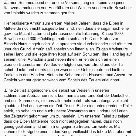
warmen Sommerabend rief er eine Versammlung ein, keine von jenen
Ratsversammlungen von Heerführern und Weisen sondern alle Bewohner
von Imladris wurden zusammen gerufen.
Hier realisierte Amrûn zum ersten Mal seit Jahren, dass die Elben in
Mittelerde noch nicht ausgestorben sind, nein dass sie sogar noch eine
gewisse Macht hatten und jahrtausende alte Erfahrung. Knapp 1000
Bewohner und 300 Flüchtlinge hatten sich am Fuß der Stufen vor
Elronds Haus eingefunden. Alle sprachen sie durcheinander und rätselten
über den Grund. Amrûn saß abseits von ihnen allen. Er gab Aratinnuíre
seine Hand und sie legte ihren Kopf auf sein Schultern. Ihre Hand lag auf
seinem Knie. Aphadon stand neben ihnen, er lehnte sich an einen
braunen Baumstamm. Wortlos verfolgten sie, wie Elrond aus der Tür
schritt. Links und rechts gingen zwei seiner Gefolgsleute und hielten
Fackeln in den Händen. Hinten im Schatten des Hauses stand Arwen. Ihr
Gesicht war nur ganz schwach vom Schein des Feuers erleuchtet.
„Eine Zeit ist angebrochen, die selbst wir Weisen in unseren
schlimmsten Albträumen nicht kommen sahen. Eine Zeit der Dunkelheit
und des Schmerzes, die uns alle mehr betrifft als wir anfangs vielleicht
glaubten. Und auch wenn die Zeit für uns Eldar eine untergeordnete Rolle
spielt, so sehe ich und auch unsere Verwandten aus Lindon und Lorien
den Zeitpunkt gekommen um zu handeln. Um unserem Feind zu zeigen,
dass die Elben Mittelerde noch nicht aufgegeben haben, dass noch
genug geblieben sind um ihm entgegen zu treten. Ein weiteres Mal
ziehen die Erstgeborenen in den Krieg, vielleicht das letzte Mal, aber mit