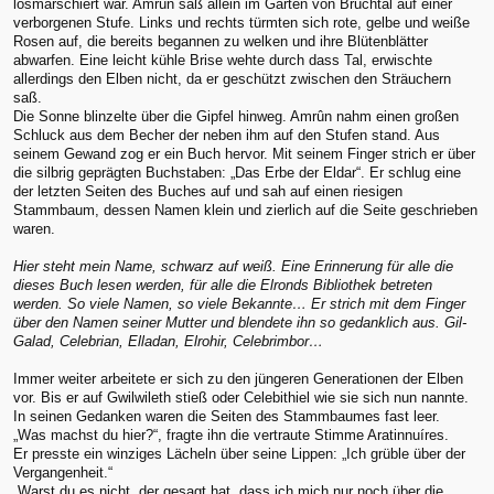
losmarschiert war. Amrûn saß allein im Garten von Bruchtal auf einer
verborgenen Stufe. Links und rechts türmten sich rote, gelbe und weiße
Rosen auf, die bereits begannen zu welken und ihre Blütenblätter
abwarfen. Eine leicht kühle Brise wehte durch dass Tal, erwischte
allerdings den Elben nicht, da er geschützt zwischen den Sträuchern
saß.
Die Sonne blinzelte über die Gipfel hinweg. Amrûn nahm einen großen
Schluck aus dem Becher der neben ihm auf den Stufen stand. Aus
seinem Gewand zog er ein Buch hervor. Mit seinem Finger strich er über
die silbrig geprägten Buchstaben: „Das Erbe der Eldar“. Er schlug eine
der letzten Seiten des Buches auf und sah auf einen riesigen
Stammbaum, dessen Namen klein und zierlich auf die Seite geschrieben
waren.
Hier steht mein Name, schwarz auf weiß. Eine Erinnerung für alle die
dieses Buch lesen werden, für alle die Elronds Bibliothek betreten
werden. So viele Namen, so viele Bekannte… Er strich mit dem Finger
über den Namen seiner Mutter und blendete ihn so gedanklich aus. Gil-
Galad, Celebrian, Elladan, Elrohir, Celebrimbor…
Immer weiter arbeitete er sich zu den jüngeren Generationen der Elben
vor. Bis er auf Gwilwileth stieß oder Celebithiel wie sie sich nun nannte.
In seinen Gedanken waren die Seiten des Stammbaumes fast leer.
„Was machst du hier?“, fragte ihn die vertraute Stimme Aratinnuíres.
Er presste ein winziges Lächeln über seine Lippen: „Ich grüble über der
Vergangenheit.“
„Warst du es nicht, der gesagt hat, dass ich mich nur noch über die