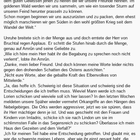
dem guten Gewissen jenen zu helfen die wir unsere Freunde nennen. Im
goldenen Wald werden wir uns sammeln, um wie ein tosender Sturm auf
unseren Feind herunter prasseln zu können.
Schon morgen beginnen wir uns auszurüsten und zu packen, denn ehest
möglich marschieren wir gen Süden in den wohl größten Krieg seit dem
Wandel der Welt.“
Unruhe breitete sich in der Menge aus und doch erntete der Herr von
Bruchtal regen Applaus. Er schritt die Stufen hinab durch die Menge,
genau auf Amrûn und seine Geliebte zu.
„Wie ich höre mein Herr habt ihr die Begabung zu sprechen noch nicht
verlernt“, lobte ihn Amrûn.
„Danke, mein lieber Freund. Und doch können meine Worte leider nichts
gegen den drohenden Schatten des Ostens ausrichten.“
„Nicht eure Worte, aber die geballte Kraft des Elbenvolkes von
Mittelerde.“
„Ja, das hoffe ich. Schwierig ist diese Situation und schwierig sind die
Entscheidungen die ich treffen muss. Wieviel Mann werde ich nach
Lorien schicken und wieviele soll ich hier lassen? In den letzten Wochen
meldeten unsere Späher wieder vermehrt Orkangriffe an den Hängen des
Nebelgebirges. Die Orks werden aggressiver, jetzt wo sie spüren, dass
ihr Herr mächtiger denn je ist. Und was geschieht mit den Frauen und
Kindern von Imladris, schicke ich sie nach Lindon um sie im
schlimmsten Falle in das Segensreich zu schicken? Überlasse ich mein
Haus den Gezeiten und dem Verfall?“
„Ich für meinen Teil habe eine Entscheidung getroffen. Und glaubt mir, es
war die schwerste meines Lebens, aber wie ihr einst gesagt habt, die