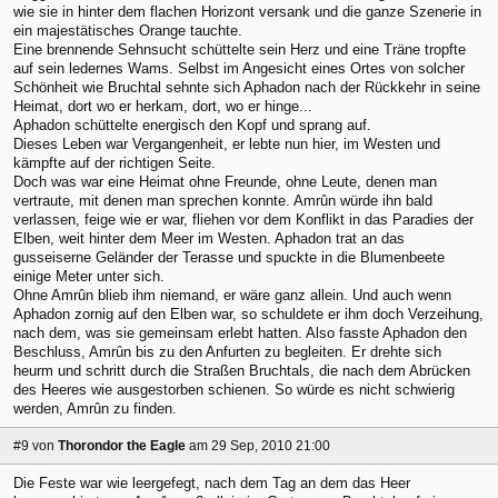
wie sie in hinter dem flachen Horizont versank und die ganze Szenerie in
ein majestätisches Orange tauchte.
Eine brennende Sehnsucht schüttelte sein Herz und eine Träne tropfte
auf sein ledernes Wams. Selbst im Angesicht eines Ortes von solcher
Schönheit wie Bruchtal sehnte sich Aphadon nach der Rückkehr in seine
Heimat, dort wo er herkam, dort, wo er hinge...
Aphadon schüttelte energisch den Kopf und sprang auf.
Dieses Leben war Vergangenheit, er lebte nun hier, im Westen und
kämpfte auf der richtigen Seite.
Doch was war eine Heimat ohne Freunde, ohne Leute, denen man
vertraute, mit denen man sprechen konnte. Amrûn würde ihn bald
verlassen, feige wie er war, fliehen vor dem Konflikt in das Paradies der
Elben, weit hinter dem Meer im Westen. Aphadon trat an das
gusseiserne Geländer der Terasse und spuckte in die Blumenbeete
einige Meter unter sich.
Ohne Amrûn blieb ihm niemand, er wäre ganz allein. Und auch wenn
Aphadon zornig auf den Elben war, so schuldete er ihm doch Verzeihung,
nach dem, was sie gemeinsam erlebt hatten. Also fasste Aphadon den
Beschluss, Amrûn bis zu den Anfurten zu begleiten. Er drehte sich
heurm und schritt durch die Straßen Bruchtals, die nach dem Abrücken
des Heeres wie ausgestorben schienen. So würde es nicht schwierig
werden, Amrûn zu finden.
#9
von
Thorondor the Eagle
am 29 Sep, 2010 21:00
Die Feste war wie leergefegt, nach dem Tag an dem das Heer