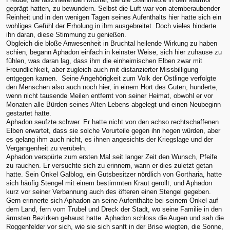
geprägt hatten, zu bewundern. Selbst die Luft war von atemberaubender
Reinheit und in den wenigen Tagen seines Aufenthalts hier hatte sich ein
wohliges Gefühl der Erholung in ihm ausgebreitet. Doch vieles hinderte
ihn daran, diese Stimmung zu genießen.
Obgleich die bloße Anwesenheit in Bruchtal heilende Wirkung zu haben
schien, begann Aphadon einfach in keinster Weise, sich hier zuhause zu
fühlen, was daran lag, dass ihm die einheimischen Elben zwar mit
Freundlichkeit, aber zugleich auch mit distanzierter Missbilligung
entgegen kamen. Seine Angehörigkeit zum Volk der Ostlinge verfolgte
den Menschen also auch noch hier, in einem Hort des Guten, hunderte,
wenn nicht tausende Meilen entfernt von seiner Heimat, obwohl er vor
Monaten alle Bürden seines Alten Lebens abgelegt und einen Neubeginn
gestartet hatte.
Aphadon seufzte schwer. Er hatte nicht von den achso rechtschaffenen
Elben erwartet, dass sie solche Vorurteile gegen ihn hegen würden, aber
es gelang ihm auch nicht, es ihnen angesichts der Kriegslage und der
Vergangenheit zu verübeln.
Aphadon verspürte zum ersten Mal seit langer Zeit den Wunsch, Pfeife
zu rauchen. Er versuchte sich zu erinnern, wann er dies zuletzt getan
hatte. Sein Onkel Galblog, ein Gutsbesitzer nördlich von Gortharia, hatte
sich häufig Stengel mit einem bestimmten Kraut gerollt, und Aphadon
kurz vor seiner Verbannung auch des öfteren einen Stengel gegeben.
Gern erinnerte sich Aphadon an seine Aufenthalte bei seinem Onkel auf
dem Land, fern vom Trubel und Dreck der Stadt, wo seine Familie in den
ärmsten Bezirken gehaust hatte. Aphadon schloss die Augen und sah die
Roggenfelder vor sich, wie sie sich sanft in der Brise wiegten, die Sonne,