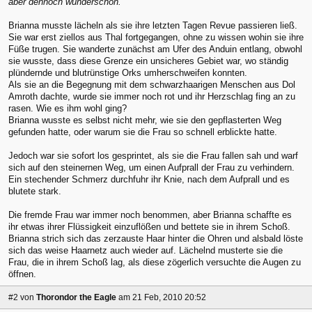
aber dennoch wunderschön.
Brianna musste lächeln als sie ihre letzten Tagen Revue passieren ließ.
Sie war erst ziellos aus Thal fortgegangen, ohne zu wissen wohin sie ihre
Füße trugen. Sie wanderte zunächst am Ufer des Anduin entlang, obwohl
sie wusste, dass diese Grenze ein unsicheres Gebiet war, wo ständig
plündernde und blutrünstige Orks umherschweifen konnten.
Als sie an die Begegnung mit dem schwarzhaarigen Menschen aus Dol
Amroth dachte, wurde sie immer noch rot und ihr Herzschlag fing an zu
rasen. Wie es ihm wohl ging?
Brianna wusste es selbst nicht mehr, wie sie den gepflasterten Weg
gefunden hatte, oder warum sie die Frau so schnell erblickte hatte.
Jedoch war sie sofort los gesprintet, als sie die Frau fallen sah und warf
sich auf den steinernen Weg, um einen Aufprall der Frau zu verhindern.
Ein stechender Schmerz durchfuhr ihr Knie, nach dem Aufprall und es
blutete stark.
Die fremde Frau war immer noch benommen, aber Brianna schaffte es
ihr etwas ihrer Flüssigkeit einzuflößen und bettete sie in ihrem Schoß.
Brianna strich sich das zerzauste Haar hinter die Ohren und alsbald löste
sich das weise Haarnetz auch wieder auf. Lächelnd musterte sie die
Frau, die in ihrem Schoß lag, als diese zögerlich versuchte die Augen zu
öffnen.
#2
von
Thorondor the Eagle
am 21 Feb, 2010 20:52