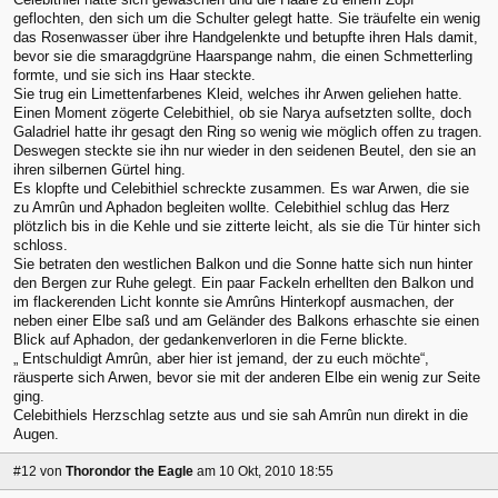
geflochten, den sich um die Schulter gelegt hatte. Sie träufelte ein wenig
das Rosenwasser über ihre Handgelenkte und betupfte ihren Hals damit,
bevor sie die smaragdgrüne Haarspange nahm, die einen Schmetterling
formte, und sie sich ins Haar steckte.
Sie trug ein Limettenfarbenes Kleid, welches ihr Arwen geliehen hatte.
Einen Moment zögerte Celebithiel, ob sie Narya aufsetzten sollte, doch
Galadriel hatte ihr gesagt den Ring so wenig wie möglich offen zu tragen.
Deswegen steckte sie ihn nur wieder in den seidenen Beutel, den sie an
ihren silbernen Gürtel hing.
Es klopfte und Celebithiel schreckte zusammen. Es war Arwen, die sie
zu Amrûn und Aphadon begleiten wollte. Celebithiel schlug das Herz
plötzlich bis in die Kehle und sie zitterte leicht, als sie die Tür hinter sich
schloss.
Sie betraten den westlichen Balkon und die Sonne hatte sich nun hinter
den Bergen zur Ruhe gelegt. Ein paar Fackeln erhellten den Balkon und
im flackerenden Licht konnte sie Amrûns Hinterkopf ausmachen, der
neben einer Elbe saß und am Geländer des Balkons erhaschte sie einen
Blick auf Aphadon, der gedankenverloren in die Ferne blickte.
„ Entschuldigt Amrûn, aber hier ist jemand, der zu euch möchte“,
räusperte sich Arwen, bevor sie mit der anderen Elbe ein wenig zur Seite
ging.
Celebithiels Herzschlag setzte aus und sie sah Amrûn nun direkt in die
Augen.
#12
von
Thorondor the Eagle
am 10 Okt, 2010 18:55