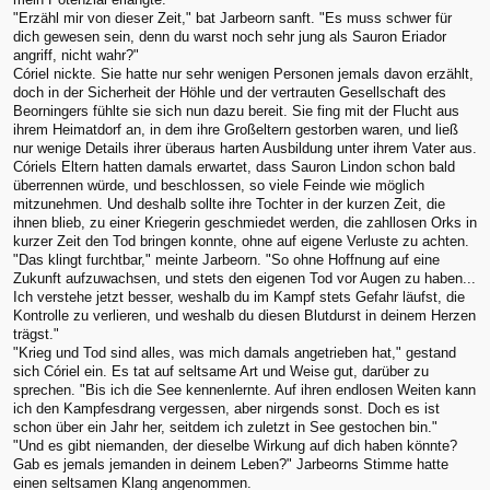
"Erzähl mir von dieser Zeit," bat Jarbeorn sanft. "Es muss schwer für
dich gewesen sein, denn du warst noch sehr jung als Sauron Eriador
angriff, nicht wahr?"
Córiel nickte. Sie hatte nur sehr wenigen Personen jemals davon erzählt,
doch in der Sicherheit der Höhle und der vertrauten Gesellschaft des
Beorningers fühlte sie sich nun dazu bereit. Sie fing mit der Flucht aus
ihrem Heimatdorf an, in dem ihre Großeltern gestorben waren, und ließ
nur wenige Details ihrer überaus harten Ausbildung unter ihrem Vater aus.
Córiels Eltern hatten damals erwartet, dass Sauron Lindon schon bald
überrennen würde, und beschlossen, so viele Feinde wie möglich
mitzunehmen. Und deshalb sollte ihre Tochter in der kurzen Zeit, die
ihnen blieb, zu einer Kriegerin geschmiedet werden, die zahllosen Orks in
kurzer Zeit den Tod bringen konnte, ohne auf eigene Verluste zu achten.
"Das klingt furchtbar," meinte Jarbeorn. "So ohne Hoffnung auf eine
Zukunft aufzuwachsen, und stets den eigenen Tod vor Augen zu haben...
Ich verstehe jetzt besser, weshalb du im Kampf stets Gefahr läufst, die
Kontrolle zu verlieren, und weshalb du diesen Blutdurst in deinem Herzen
trägst."
"Krieg und Tod sind alles, was mich damals angetrieben hat," gestand
sich Córiel ein. Es tat auf seltsame Art und Weise gut, darüber zu
sprechen. "Bis ich die See kennenlernte. Auf ihren endlosen Weiten kann
ich den Kampfesdrang vergessen, aber nirgends sonst. Doch es ist
schon über ein Jahr her, seitdem ich zuletzt in See gestochen bin."
"Und es gibt niemanden, der dieselbe Wirkung auf dich haben könnte?
Gab es jemals jemanden in deinem Leben?" Jarbeorns Stimme hatte
einen seltsamen Klang angenommen.