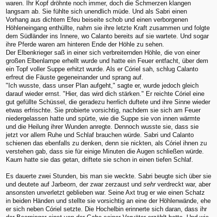
waren. Ihr Kopf dröhnte noch immer, doch die Schmerzen klangen
langsam ab. Sie fühlte sich unendlich müde. Und als Sabri einen
Vorhang aus dichtem Efeu beiseite schob und einen verborgenen
Höhleneingang enthüllte, nahm sie ihre letzte Kraft zusammen und folgte
dem Südländer ins Innere, wo Calanto bereits auf sie wartete. Und sogar
ihre Pferde waren am hinteren Ende der Höhle zu sehen.
Der Elbenkrieger saß in einer sich verbreiternden Höhle, die von einer
großen Elbenlampe erhellt wurde und hatte ein Feuer entfacht, über dem
ein Topf voller Suppe erhitzt wurde. Als er Córiel sah, schlug Calanto
erfreut die Fäuste gegeneinander und sprang auf.
"Ich wusste, dass unser Plan aufgeht," sagte er, wurde jedoch gleich
darauf wieder ernst. "Hier, das wird dich stärken." Er reichte Córiel eine
gut gefüllte Schüssel, die geradezu herrlich duftete und ihre Sinne wieder
etwas erfrischte. Sie probierte vorsichtig, nachdem sie sich am Feuer
niedergelassen hatte und spürte, wie die Suppe sie von innen wärmte
und die Heilung ihrer Wunden anregte. Dennoch wusste sie, dass sie
jetzt vor allem Ruhe und Schlaf brauchen würde. Sabri und Calanto
schienen das ebenfalls zu denken, denn sie nickten, als Córiel ihnen zu
verstehen gab, dass sie für einige Minuten die Augen schließen würde.
Kaum hatte sie das getan, driftete sie schon in einen tiefen Schlaf.
Es dauerte zwei Stunden, bis man sie weckte. Sabri beugte sich über sie
und deutete auf Jarbeorn, der zwar zerzaust und
sehr
verdreckt war, aber
ansonsten unverletzt geblieben war. Seine Axt trug er wie einen Schatz
in beiden Händen und stellte sie vorsichtig an eine der Höhlenwände, ehe
er sich neben Córiel setzte. Die Hochelbin erinnerte sich daran, dass ihr