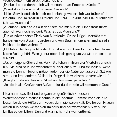
Wegbegleiterin ein Stück elbisches Brot.
„Danke. Leg es dorthin, ich will zunächst das Feuer entzünden.“
„Warst du schon einmal in dieser Gegend?“
„Nein. Soweit südlich bin ich noch nicht gewesen. Ich war früher oft in
Bruchtal und seltener in Mithlond und Bree. Ein einziges Mal durchschritt
ich das Auenland.“
„Auenland? Ich sah es auf der Karte die mich in die Elbenstadt führte,
aber ich war noch nie dort. Was ist das Auenland?“
„Ein wunderschöner Fleck von Mittelerde. Grüne Hügel übersäht mit
hunderten von Blüten, Büschen und von Bäumen die älter sind als alle
Hobbits die dort wohnen.“
„Hobbits? Halbling nicht wahr. Ich habe schon Geschichten über dieses
kleine Volk gehört. Wenige nur aber doch genug um zu wissen, dass es
sie gibt.“
„Ja, ein eigenbrötlerisches Volk. Sie leben in ihren vier Vierteln vor sich
hin. Sie sind stur und weltenfremd, aber auch treu und freundlich, wenn
man sie kennt. Hobbits mögen jeden der die Natur genauso schätzt wie
sie, denn kein anderes Volk liebt Dinge dich wachsen so sehr wie sie.“
„Klingt so, als ob dies ein Ort ist an dem man gerne lebt.“
„Ja, doch als 'Großer' von Außen, bist du dort kein willkommener Gast.“
Elea nahm das Brot und begann es genüsslich zu essen.
Währenddessen starrte Brianna in die lodernde Flamme vor sich. Sie
legten beide die Füße zum Feuer, denn sie waren kalt. Die beiden Frauen
waren nun schon weitab von Imladris und der wärmenden Sitten und
Einflüsse der Elben. Dunland war nicht mehr weit entfernt.