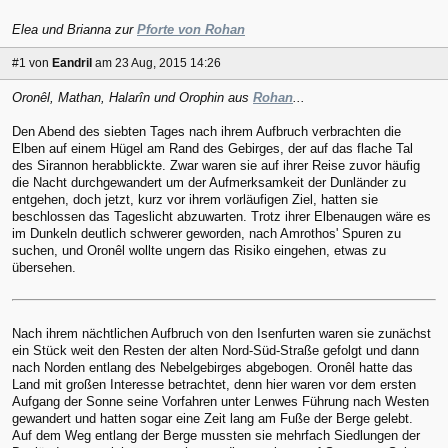
Elea und Brianna zur
Pforte von Rohan
#1
von
Eandril
am 23 Aug, 2015 14:26
Oronêl, Mathan, Halarîn und Orophin aus
Rohan
...
Den Abend des siebten Tages nach ihrem Aufbruch verbrachten die
Elben auf einem Hügel am Rand des Gebirges, der auf das flache Tal
des Sirannon herabblickte. Zwar waren sie auf ihrer Reise zuvor häufig
die Nacht durchgewandert um der Aufmerksamkeit der Dunländer zu
entgehen, doch jetzt, kurz vor ihrem vorläufigen Ziel, hatten sie
beschlossen das Tageslicht abzuwarten. Trotz ihrer Elbenaugen wäre es
im Dunkeln deutlich schwerer geworden, nach Amrothos' Spuren zu
suchen, und Oronêl wollte ungern das Risiko eingehen, etwas zu
übersehen.
Nach ihrem nächtlichen Aufbruch von den Isenfurten waren sie zunächst
ein Stück weit den Resten der alten Nord-Süd-Straße gefolgt und dann
nach Norden entlang des Nebelgebirges abgebogen. Oronêl hatte das
Land mit großen Interesse betrachtet, denn hier waren vor dem ersten
Aufgang der Sonne seine Vorfahren unter Lenwes Führung nach Westen
gewandert und hatten sogar eine Zeit lang am Fuße der Berge gelebt.
Auf dem Weg entlang der Berge mussten sie mehrfach Siedlungen der