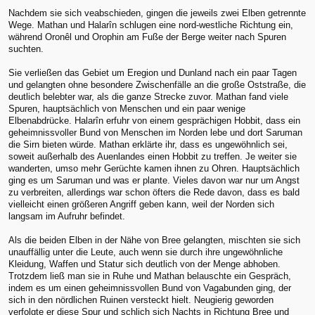
Nachdem sie sich veabschieden, gingen die jeweils zwei Elben getrennte
Wege. Mathan und Halarîn schlugen eine nord-westliche Richtung ein,
während Oronêl und Orophin am Fuße der Berge weiter nach Spuren
suchten.
Sie verließen das Gebiet um Eregion und Dunland nach ein paar Tagen
und gelangten ohne besondere Zwischenfälle an die große Oststraße, die
deutlich belebter war, als die ganze Strecke zuvor. Mathan fand viele
Spuren, hauptsächlich von Menschen und ein paar wenige
Elbenabdrücke. Halarîn erfuhr von einem gesprächigen Hobbit, dass ein
geheimnissvoller Bund von Menschen im Norden lebe und dort Saruman
die Sirn bieten würde. Mathan erklärte ihr, dass es ungewöhnlich sei,
soweit außerhalb des Auenlandes einen Hobbit zu treffen. Je weiter sie
wanderten, umso mehr Gerüchte kamen ihnen zu Ohren. Hauptsächlich
ging es um Saruman und was er plante. Vieles davon war nur um Angst
zu verbreiten, allerdings war schon öfters die Rede davon, dass es bald
vielleicht einen größeren Angriff geben kann, weil der Norden sich
langsam im Aufruhr befindet.
Als die beiden Elben in der Nähe von Bree gelangten, mischten sie sich
unauffällig unter die Leute, auch wenn sie durch ihre ungewöhnliche
Kleidung, Waffen und Statur sich deutlich von der Menge abhoben.
Trotzdem ließ man sie in Ruhe und Mathan belauschte ein Gespräch,
indem es um einen geheimnissvollen Bund von Vagabunden ging, der
sich in den nördlichen Ruinen versteckt hielt. Neugierig geworden
verfolgte er diese Spur und schlich sich Nachts in Richtung Bree und