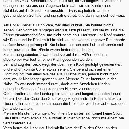
nächsten Orks. Benommen versuchte sie, ihr Gleichgewicht wieder zu
erlangen, als sie aus den Augenwinkeln sah, wie die Kante eines
Schildes auf ihr Gesicht zu rauschte. Etwas explodierte an ihrer
geschundenen Schläfe, und sie sah erst rot, und dann nur noch schwarz.
Als Córiel wieder zu sich kam, war alles dunkel. Sie konnte nichts
sehen. Der Schmerz hingegen war nur allzu präsent, und sie musste die
Zähne zusammenbeißen, um nicht schreien zu müssen. Ihr Kopf brannte
wie Feuer und ihr Rücken fühlte sich an, als wäre eine ganze Reiterhorde
darüber hinweg getrampelt. Sie bekam nur schlecht Luft und konnte sich
kaum bewegen. Ihre Hände waren hinter ihrem Rücken
zusammengebunden. Zwar stand sie auf ihren Füßen, doch ihr
Oberkörper war fest an einen Pfahl gebunden worden.
Jemand zog den Sack weg, der über ihrem Kopf gestülpt gewesen war,
und endlich konnte Córiel etwas sehen. Sie befand sich auf einer
Lichtung inmitten eines Waldes aus Hulstbäumen, jedoch nicht mehr
dort, wo ihr Nachtlager gewesen war. Mehrere Feuer brannten in der
Nähe. Es war noch immer dunkel, doch erste Anzeichen für den
nahenden Sonnenaufgang waren am Himmel zu erkennen.
Orks streiften auf der Lichtung hin und her und lungerten an den Feuern
herum. Der, der Córiel den Sack weggezogen hatte, ließ ihn achtlos zu
Boden fallen und stellte sich neben die Elbin, als würde er auf etwas oder
jemanden warten.
Mehrere Minuten vergingen. Von ihren Gefährten sah Córiel keine Spur.
Die Orks unterhielten sich lautstark in ihrer Sprache, doch mit einem Mal
verstummten sie.
Veca betrat die Lichtung. Und mit ihr kam der Elb, den Córiel an den