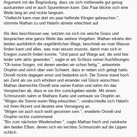
Argument mit der Begründung, dass sie sich mittlerweile gut genug
auskannten und er auch Spurenlesen kann. Das Paar blickte sich eine
Weile lang an und nickte langsam.
"Vielleicht kann man dort ein paar helfende Klingen gebrauchen.",
stimmte Mathan zu und Halarîn atmete erleichtert auf.
Als dies beschlossen war, setzten sie sich ins weiche Grass und
besprachen eine ganze Weile das weitere Vorgehen. Mathan erkärte den
beiden ausführlich die ungefährlichen Wege, beschrieb wo man Wasser
finden kann und alles, was man wissen musste, damit man sich in
Eregion zurecht finden konnte. "Und passt auf Warge auf, die sind hier
leider sehr aktiv geworden.", sagte er am Schluss seiner Ausführungen.
"Oh keine Sorgen, mit denen werden wir schon fertig.", antwortete
Orophin und strich über sein Schwert, dass er neben sich gelegt hatte.
Oronêl nickte dagegen ernst und bedankte sich. Die Sonne stand hoch
am Zenit als sie sich erhoben und einander viel Glück wünschten.
Mathan überreichte Oronêl eine seiner Karten und nahm ihn das
Versprechen ab, dass er sie ihm zurückgeben würde. Mit einem
Schmunzeln nahm er Mathans Karte und vertraute sie Orophin an.
"Mögen die Sterne euren Weg erleuchten.", verabschiedte sich Halarîn
mit ihren Akzent und deutete eine Verneigung an.
"Mögen sie auch euch wohl gesonnen sein.", erwiderte Oronêl und
Orophin nickte zustimmend.
"Bis zum nächsten Wiedersehen.", sagte Mathan frech und zwinkerte
den beiden Elben, denen sich ein leichtes Schmunzeln auf die Lippen
schlich.