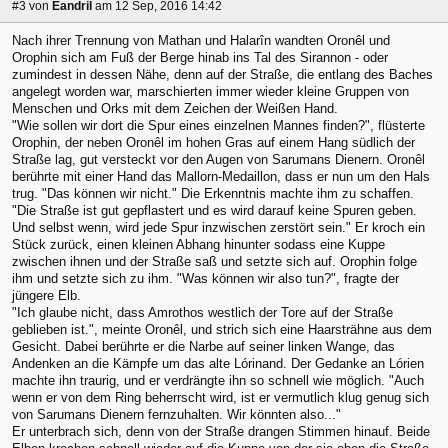
#3
von
Eandril
am 12 Sep, 2016 14:42
Nach ihrer Trennung von Mathan und Halarîn wandten Oronêl und
Orophin sich am Fuß der Berge hinab ins Tal des Sirannon - oder
zumindest in dessen Nähe, denn auf der Straße, die entlang des Baches
angelegt worden war, marschierten immer wieder kleine Gruppen von
Menschen und Orks mit dem Zeichen der Weißen Hand.
"Wie sollen wir dort die Spur eines einzelnen Mannes finden?", flüsterte
Orophin, der neben Oronêl im hohen Gras auf einem Hang südlich der
Straße lag, gut versteckt vor den Augen von Sarumans Dienern. Oronêl
berührte mit einer Hand das Mallorn-Medaillon, dass er nun um den Hals
trug. "Das können wir nicht." Die Erkenntnis machte ihm zu schaffen.
"Die Straße ist gut gepflastert und es wird darauf keine Spuren geben.
Und selbst wenn, wird jede Spur inzwischen zerstört sein." Er kroch ein
Stück zurück, einen kleinen Abhang hinunter sodass eine Kuppe
zwischen ihnen und der Straße saß und setzte sich auf. Orophin folge
ihm und setzte sich zu ihm. "Was können wir also tun?", fragte der
jüngere Elb.
"Ich glaube nicht, dass Amrothos westlich der Tore auf der Straße
geblieben ist.", meinte Oronêl, und strich sich eine Haarsträhne aus dem
Gesicht. Dabei berührte er die Narbe auf seiner linken Wange, das
Andenken an die Kämpfe um das alte Lórinand. Der Gedanke an Lórien
machte ihn traurig, und er verdrängte ihn so schnell wie möglich. "Auch
wenn er von dem Ring beherrscht wird, ist er vermutlich klug genug sich
von Sarumans Dienern fernzuhalten. Wir könnten also..."
Er unterbrach sich, denn von der Straße drangen Stimmen hinauf. Beide