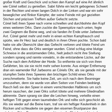
großer Kraft und Geschick und schien den Kampf auf eine Art ähnlich
wie Córiel selbst zu genießen. Sabri führte ein leicht gebogenes Schwert
in der Rechten und einen langen Dolch in der Linken und war ein sehr
beweglicher und flinker Kämpfer, der seine Feinde mit gut gezielten
Stichen und präzisen Treffern außer Gefecht setzte.
Córiel ließ ihren Speer nach vorne schnellen und durchbohrte den Kopf
eines weiteren Orks. Dann zuckte die Speerspitze nach unten, fegte
zwei Gegnern die Beine weg, und sie fanden ihr Ende unter Jarbeorns
Axt. Córiel geriet mehr und mehr in einen echten Kampfrausch und
spürte, wie ihr Herz laut und deutlich in ihren Ohren pochte. Schon bald
hatte sie alle Übersicht über das Gefecht verloren und tötete Feind um
Feind, ohne dass die Orks weniger wurden. Córiel schlug eine blutige
Schneise in die anstürmenden Orks, hielt jedoch nicht ihre Stellung
sondern sprang und rannte vorwärts, in die entstandene Lücke, auf der
Suche nach dem Anführer der Horde. So entfernte sie sich von ihren
Gefährten, bis sie sie nicht mehr sehen konnte. Aus einiger Entfernung
dran ein warnender Ruf Jarbeorns an Córiels Ohr, als sie gerade mit der
stumpfen Seite ihres Speeres den brüchigen Schild eines Orks
zerschmetterte. Sie hatte keine Zeit, um sich nach dem Beorninger
umzusehen, denn sie wurde von allen Seiten von Feinden bedrängt.
Rasch ließ sie den Speer in einem vernichtenden Halbkreis um sich
herum rauschen, der zwei Orks sofort tötete und mehrere Gliedmaßen
abtrennte. Dann sprang sie über die Leichen hinweg, verteilte einen
heftigen Tritt gegen einen taumelnden Ork und rollte sich geschickt ab.
Als sie wieder auf die Beine kam, traf sie ein heftiger Keulenhieb in den
Rücken und schleuderte sie gegen den eisernen Brustpanzer des