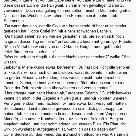
der Beorninger einst von der Gabe seiner Vorväter erzählt hatte. Und wie
diese besaß auch er die Fähigkeit, sich in einen gewaltigen Bären zu
verwandeln. Doch dies gelang ihm nur selten, meist in Momenten großer
Not, und das Wechseln zwischen den Formen bereitete ihm stets
Schmerzen.
"Du warst das also, der die Orks wie kreischende Hühner auseinander
getrieben hat," lobte Córiel ihn mit einem schwachen Lächeln.
"Du hättest sehen sollen, wie sie gelaufen sind. Sie sollen sich noch
lange an diesen Tag erinnern," antwortete Jarbeorn mit grimmiger Freude.
"Meine Vorfahren wurden von den Orks der Berge immer gefürchtet.
Jetzt fürchten sie auch mich."
"Was ist seit dem Angriff auf unser Nachtlager geschehen?" wollte Córiel
wissen.
Jarbeorns Miene wurde etwas betretener. "Du hast die Kontrolle verloren,
Stikke. Als wir uns nach dir umblickten, warst du bereits inmitten einer
so großen Masse von Feinden, dass wir dich nicht mehr erreichen
konnten. Sicher, du hast viele von ihnen getötet, aber es war nur eine
Frage der Zeit, bis sie dich überwältigten und verschleppten."
"Uns drängte man nach Norden ab," ergänzte Calanto. "Glücklicherweise
kenne ich mich in der Gegend ein wenig aus, und wir konnten unseren
Verfolgern entkommen, nachdem wir uns etwas Luft verschafft hatten.
Sie schienen damit zufrieden gewesen zu sein, dich geschnappt zu
haben. Ich zeigte den anderen beiden diesen versteckten Vorposten der
Manarîn, den unsere Kundschafter kurz nach der Ankunft in Eregion
angelegt haben, und hier schmiedeten wir unseren Plan. Ein Plan, der
wirklich wunderbar aufgegangen ist, wenn ich das so sagen darf."
Córiel deutete auf das Feuer, das inzwischen erloschen war. Als sie die