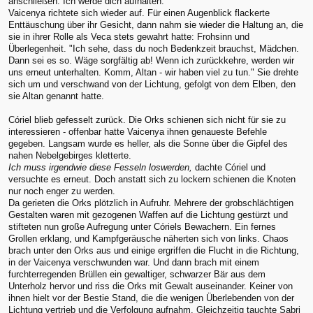
anschließen. Ich werde dich aufhalten."
Vaicenya richtete sich wieder auf. Für einen Augenblick flackerte
Enttäuschung über ihr Gesicht, dann nahm sie wieder die Haltung an, die
sie in ihrer Rolle als Veca stets gewahrt hatte: Frohsinn und
Überlegenheit. "Ich sehe, dass du noch Bedenkzeit brauchst, Mädchen.
Dann sei es so. Wäge sorgfältig ab! Wenn ich zurückkehre, werden wir
uns erneut unterhalten. Komm, Altan - wir haben viel zu tun." Sie drehte
sich um und verschwand von der Lichtung, gefolgt von dem Elben, den
sie Altan genannt hatte.
Córiel blieb gefesselt zurück. Die Orks schienen sich nicht für sie zu
interessieren - offenbar hatte Vaicenya ihnen genaueste Befehle
gegeben. Langsam wurde es heller, als die Sonne über die Gipfel des
nahen Nebelgebirges kletterte.
Ich muss irgendwie diese Fesseln loswerden,
dachte Córiel und
versuchte es erneut. Doch anstatt sich zu lockern schienen die Knoten
nur noch enger zu werden.
Da gerieten die Orks plötzlich in Aufruhr. Mehrere der grobschlächtigen
Gestalten waren mit gezogenen Waffen auf die Lichtung gestürzt und
stifteten nun große Aufregung unter Córiels Bewachern. Ein fernes
Grollen erklang, und Kampfgeräusche näherten sich von links. Chaos
brach unter den Orks aus und einige ergriffen die Flucht in die Richtung,
in der Vaicenya verschwunden war. Und dann brach mit einem
furchterregenden Brüllen ein gewaltiger, schwarzer Bär aus dem
Unterholz hervor und riss die Orks mit Gewalt auseinander. Keiner von
ihnen hielt vor der Bestie Stand, die die wenigen Überlebenden von der
Lichtung vertrieb und die Verfolgung aufnahm. Gleichzeitig tauchte Sabri