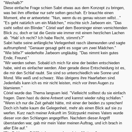
"Weshalb?"
Diese einfache Frage schien Sabri etwas aus dem Konzept zu bringen,
was bei ihm offenbar nur sehr selten geschah. Er brauchte einen
Moment, ehe er antwortete: "Nun, wenn du es genau wissen willst..."
"Es geht natürlich um ein Mädchen," mischte sich Jarbeorn ein. "Das
sieht selbst ein Blinder." Córiel warf dem Beorninger einen vernichtenden
Blick zu, doch er tat die Geste wie immer mit einem herzlichen Lachen
ab. "Hab' ich recht? Ich habe Recht, stimmt's?"
Sabri hatte seine anfängliche Verlegenheit rasch überwunden und sagte
auftrumpfend: "Genauer gesagt geht es sogar um
zwei
Mädchen."
"Wie bitte?" wiederholte Jarbeorn ungläubig. "Das nimmt kein gutes
Ende, Freund."
"Wir werden sehen. Sobald ich mich für eine der beiden entschieden
habe, wird es einfacher werden. Aber gerade diese Entscheidung ist es,
die mir den Schlaf raubt. Sie sind so unterschiedlich wie Sonne und
Mond. Wie weiß und schwarz. Was übrigens ihre Haarfarben sind.
Jedenfalls kann ich es mir nicht leisten, mich vor ihren Augen zu
blamieren."
Córiel wurde das Thema langsam leid. "Vielleicht solltest du sie einfach
fragen. Dann hast du deine Antwort und kannst wieder ruhig schlafen."
"Wenn ich nur die Zeit gehabt hätte, mit einer der beiden zu sprechen!
Doch ich hatte kaum die Gelegenheit, mehr als einen Blick auf sie zu
werfen. Kurz nach meiner Ankunft im Stützpunkt meines Vaters wurde
dieser von den Schlangen angegriffen. Nachdem dieser Angriff
überstanden war, gab mir mein Vater meinen Auftrag, und ich brach in
aller Eile auf."