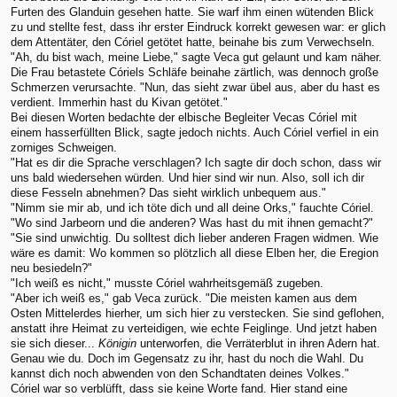
Furten des Glanduin gesehen hatte. Sie warf ihm einen wütenden Blick
zu und stellte fest, dass ihr erster Eindruck korrekt gewesen war: er glich
dem Attentäter, den Córiel getötet hatte, beinahe bis zum Verwechseln.
"Ah, du bist wach, meine Liebe," sagte Veca gut gelaunt und kam näher.
Die Frau betastete Córiels Schläfe beinahe zärtlich, was dennoch große
Schmerzen verursachte. "Nun, das sieht zwar übel aus, aber du hast es
verdient. Immerhin hast du Kivan getötet."
Bei diesen Worten bedachte der elbische Begleiter Vecas Córiel mit
einem hasserfüllten Blick, sagte jedoch nichts. Auch Córiel verfiel in ein
zorniges Schweigen.
"Hat es dir die Sprache verschlagen? Ich sagte dir doch schon, dass wir
uns bald wiedersehen würden. Und hier sind wir nun. Also, soll ich dir
diese Fesseln abnehmen? Das sieht wirklich unbequem aus."
"Nimm sie mir ab, und ich töte dich und all deine Orks," fauchte Córiel.
"Wo sind Jarbeorn und die anderen? Was hast du mit ihnen gemacht?"
"Sie sind unwichtig. Du solltest dich lieber anderen Fragen widmen. Wie
wäre es damit: Wo kommen so plötzlich all diese Elben her, die Eregion
neu besiedeln?"
"Ich weiß es nicht," musste Córiel wahrheitsgemäß zugeben.
"Aber ich weiß es," gab Veca zurück. "Die meisten kamen aus dem
Osten Mittelerdes hierher, um sich hier zu verstecken. Sie sind geflohen,
anstatt ihre Heimat zu verteidigen, wie echte Feiglinge. Und jetzt haben
sie sich dieser...
Königin
unterworfen, die Verräterblut in ihren Adern hat.
Genau wie du. Doch im Gegensatz zu ihr, hast du noch die Wahl. Du
kannst dich noch abwenden von den Schandtaten deines Volkes."
Córiel war so verblüfft, dass sie keine Worte fand. Hier stand eine