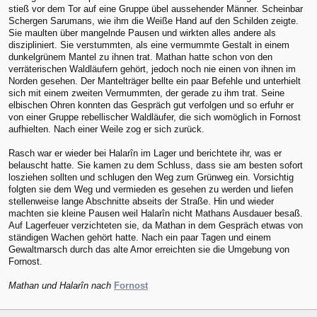
stieß vor dem Tor auf eine Gruppe übel aussehender Männer. Scheinbar
Schergen Sarumans, wie ihm die Weiße Hand auf den Schilden zeigte.
Sie maulten über mangelnde Pausen und wirkten alles andere als
diszipliniert. Sie verstummten, als eine vermummte Gestalt in einem
dunkelgrünem Mantel zu ihnen trat. Mathan hatte schon von den
verräterischen Waldläufern gehört, jedoch noch nie einen von ihnen im
Norden gesehen. Der Mantelträger bellte ein paar Befehle und unterhielt
sich mit einem zweiten Vermummten, der gerade zu ihm trat. Seine
elbischen Ohren konnten das Gespräch gut verfolgen und so erfuhr er
von einer Gruppe rebellischer Waldläufer, die sich womöglich in Fornost
aufhielten. Nach einer Weile zog er sich zurück.
Rasch war er wieder bei Halarîn im Lager und berichtete ihr, was er
belauscht hatte. Sie kamen zu dem Schluss, dass sie am besten sofort
losziehen sollten und schlugen den Weg zum Grünweg ein. Vorsichtig
folgten sie dem Weg und vermieden es gesehen zu werden und liefen
stellenweise lange Abschnitte abseits der Straße. Hin und wieder
machten sie kleine Pausen weil Halarîn nicht Mathans Ausdauer besaß.
Auf Lagerfeuer verzichteten sie, da Mathan in dem Gespräch etwas von
ständigen Wachen gehört hatte. Nach ein paar Tagen und einem
Gewaltmarsch durch das alte Arnor erreichten sie die Umgebung von
Fornost.
Mathan und Halarîn nach
Fornost