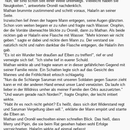
"Nun, wir sind schon seit einer Weile unterwegs. Vielleicht haben sie
Neuigkeiten.", antwortete Oronêl nachdenklich.
Mathan brummte zustimmend und schritt voraus, Halarîn an seiner
Seite.
Inzwischen lief ihnen der hagere Mann entgegen, seine Augen glänzten.
Schon vom weiten begann er zu rufen und fragte nach Wasser. Orophin,
der die Vorräte überwachte blickte zu Oronêl, dann zu Mathan. Als beide
nickten gab er Halarîn eine Flasche mit Wasser. "Mehr können wir nicht
geben." sagte er dabei und nickte dem Mann zu. Der verstand sie
natürlich nicht und nahm dankbar die Flasche entgegen, die Halarîn ihm
gab.
"Es ist ein Wunder hier draußen auf Elben zu treffen!", rief er und
verneigte sich tief. "Ich stehe tief in euerer Schuld.
Mathan winkte ab und fragte warum er in dieser gefährlichen Gegend mit
seiner Familie reiste. Ein Schatten legte sich auf das Gesicht des
Mannes und die Fröhlichkeit erlosch schlagartig.
"Nun da die Schlange Saruman mit unseren Soldaten gegen Sauron zieht
kann er mit der anderen Hand erneut unser Land verwüsten. Da laufe ich
lieber in der Wildniss umher als meiner Familie den Orks auszuetzten."
"Und warum gerade nach Norden?", fragte Orophin, der leicht irritiert
wirkte.
"Habt ihr es noch nicht gehört? Es heißt, dass sich dort Widerstand regt
und Saruman Vergeltung üben will.", erklärte der Mann empört und starrte
die Elben an.
Mathan und Oronêl wechselten einen schnellen Blick. Das hieß, dass
Merry und Pipin, die sie beim Rat gesehen haben wohl Erfolge
verzeichneten. Halarîrn wirkte auf einmal gefasst.