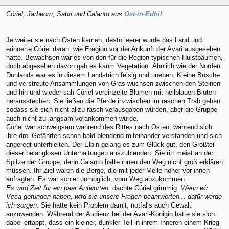
Córiel, Jarbeorn, Sabri und Calanto aus
Ost-in-Edhil
Je weiter sie nach Osten kamen, desto leerer wurde das Land und
erinnerte Córiel daran, wie Eregion vor der Ankunft der Avari ausgesehen
hatte. Bewachsen war es von den für die Region typischen Hulstbäumen,
doch abgesehen davon gab es kaum Vegetation. Ähnlich wie der Norden
Dunlands war es in diesem Landstrich felsig und uneben. Kleine Büsche
und verstreute Ansammlungen von Gras wuchsen zwischen den Steinen
und hin und wieder sah Córiel vereinzelte Blumen mit hellblauen Blüten
herausstechen. Sie ließen die Pferde inzwischen im raschen Trab gehen,
sodass sie sich nicht allzu rasch verausgaben würden, aber die Gruppe
auch nicht zu langsam vorankommen würde.
Córiel war schweigsam während des Rittes nach Osten, während sich
ihre drei Gefährten schon bald blendend miteinander verstanden und sich
angeregt unterhielten. Der Elbin gelang es zum Glück gut, den Großteil
dieser belanglosen Unterhaltungen auszublenden. Sie ritt meist an der
Spitze der Gruppe, denn Calanto hatte ihnen den Weg nicht groß erklären
müssen. Ihr Ziel waren die Berge, die mit jeder Meile höher vor ihnen
aufragten. Es war schier unmöglich, vom Weg abzukommen.
Es wird Zeit für ein paar Antworten,
dachte Córiel grimmig.
Wenn wir
Veca gefunden haben, wird sie unsere Fragen beantworten... dafür werde
ich sorgen.
Sie hatte kein Problem damit, notfalls auch Gewalt
anzuwenden. Während der Audienz bei der Avari-Königin hatte sie sich
dabei ertappt, dass ein kleiner, dunkler Teil in ihrem Inneren einem Krieg