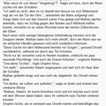
"Was wisst ihr von dieser "Vergeltung"?", fragte sie leise, doch der Mann
zuckte mit den Schultern.
"Ich weiß es nicht, aber es ist überall dort besser wo sich Widerstand
regt als vor der Tür der Orks.", antwortete der Mann aufgeregt und
Sorge hatte sich auf das Gesicht seiner Frau gelegt und Mathan dachte
ebenfalls, dass ein Schlag gegen den Norden auch Mithlond treffen
könnte, immerhin ist es neben Bruchtal einer der letzten Zufluchtsorte
der Elben.
Nach einer mehr weniger belanglosen Unterhaltung trennten sich die
Gruppen wieder. Mathan hatte sich mehr erhofft, doch der Mann war nur
ein einfacher Händler gewesen und nicht sonderlich informiert.
"Diese Sache mit dem Widerstand bereitet mir Sorgen.", gestand Oronêl
nachdenklich, während sie durch das Tal Schritten.
"Nicht nur dir, immerhin sind im Norden hunderte, vielleicht ein paar
tausende Flüchtlinge. Und auch die Grauen Anfurten.", ergänzte Mathan.
"Und deine Tochter.", fügte Orophin hinzu.
"Ich weiß.", antwortete Halarîn angespannt und warf sich ihr Haar über
die Schulter.
Mathan grübelte lange und war mehr als abgelenkt, bis Oronêl stehen
blieb.
"Ich denke, wir sollten uns aufteilen.", sagte er direkt und erntete drei
verdutzte Blicke.
"Mathan, Halarîn, ihr kennt Amrothos nicht und ich möchte euch nicht
mit dem Wissen dabei haben, dass ihr vielleicht eure Tochter verlieren
könntet."
Orophin nickte, als er verstand was Oronêl meinte und bekräftigte das