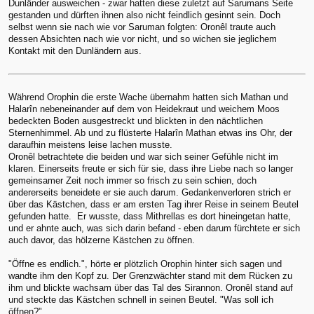
Dunländer ausweichen - zwar hatten diese zuletzt auf Sarumans Seite
gestanden und dürften ihnen also nicht feindlich gesinnt sein. Doch
selbst wenn sie nach wie vor Saruman folgten: Oronêl traute auch
dessen Absichten nach wie vor nicht, und so wichen sie jeglichem
Kontakt mit den Dunländern aus.
Während Orophin die erste Wache übernahm hatten sich Mathan und
Halarîn nebeneinander auf dem von Heidekraut und weichem Moos
bedeckten Boden ausgestreckt und blickten in den nächtlichen
Sternenhimmel. Ab und zu flüsterte Halarîn Mathan etwas ins Ohr, der
daraufhin meistens leise lachen musste.
Oronêl betrachtete die beiden und war sich seiner Gefühle nicht im
klaren. Einerseits freute er sich für sie, dass ihre Liebe nach so langer
gemeinsamer Zeit noch immer so frisch zu sein schien, doch
andererseits beneidete er sie auch darum. Gedankenverloren strich er
über das Kästchen, dass er am ersten Tag ihrer Reise in seinem Beutel
gefunden hatte. Er wusste, dass Mithrellas es dort hineingetan hatte,
und er ahnte auch, was sich darin befand - eben darum fürchtete er sich
auch davor, das hölzerne Kästchen zu öffnen.
"Öffne es endlich.", hörte er plötzlich Orophin hinter sich sagen und
wandte ihm den Kopf zu. Der Grenzwächter stand mit dem Rücken zu
ihm und blickte wachsam über das Tal des Sirannon. Oronêl stand auf
und steckte das Kästchen schnell in seinen Beutel. "Was soll ich
öffnen?"