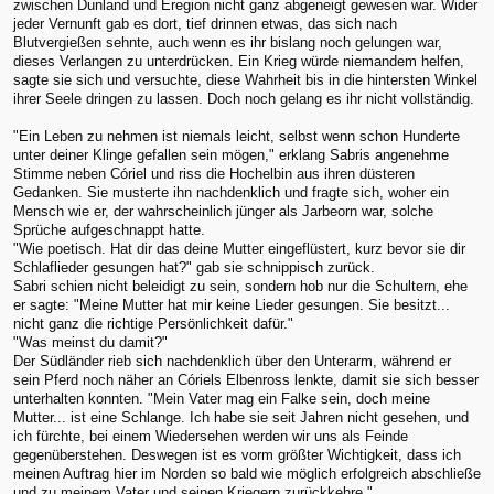
zwischen Dunland und Eregion nicht ganz abgeneigt gewesen war. Wider
jeder Vernunft gab es dort, tief drinnen etwas, das sich nach
Blutvergießen sehnte, auch wenn es ihr bislang noch gelungen war,
dieses Verlangen zu unterdrücken. Ein Krieg würde niemandem helfen,
sagte sie sich und versuchte, diese Wahrheit bis in die hintersten Winkel
ihrer Seele dringen zu lassen. Doch noch gelang es ihr nicht vollständig.
"Ein Leben zu nehmen ist niemals leicht, selbst wenn schon Hunderte
unter deiner Klinge gefallen sein mögen," erklang Sabris angenehme
Stimme neben Córiel und riss die Hochelbin aus ihren düsteren
Gedanken. Sie musterte ihn nachdenklich und fragte sich, woher ein
Mensch wie er, der wahrscheinlich jünger als Jarbeorn war, solche
Sprüche aufgeschnappt hatte.
"Wie poetisch. Hat dir das deine Mutter eingeflüstert, kurz bevor sie dir
Schlaflieder gesungen hat?" gab sie schnippisch zurück.
Sabri schien nicht beleidigt zu sein, sondern hob nur die Schultern, ehe
er sagte: "Meine Mutter hat mir keine Lieder gesungen. Sie besitzt...
nicht ganz die richtige Persönlichkeit dafür."
"Was meinst du damit?"
Der Südländer rieb sich nachdenklich über den Unterarm, während er
sein Pferd noch näher an Córiels Elbenross lenkte, damit sie sich besser
unterhalten konnten. "Mein Vater mag ein Falke sein, doch meine
Mutter... ist eine Schlange. Ich habe sie seit Jahren nicht gesehen, und
ich fürchte, bei einem Wiedersehen werden wir uns als Feinde
gegenüberstehen. Deswegen ist es vorm größter Wichtigkeit, dass ich
meinen Auftrag hier im Norden so bald wie möglich erfolgreich abschließe
und zu meinem Vater und seinen Kriegern zurückkehre."