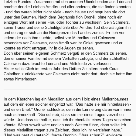
Letzten Bundes. Zusammen mit den anderen Überlebenden aus Lórinand
brachte der die Leichen Amdírs und aller anderen, die sie finden konnten
- und das waren leider nicht viele - nach Hause und begruben sie dort
unter den Bäumen. Nach dem Begräbnis floh Oronêl, ohne noch ein
einziges Wort mit seiner Frau oder Tochter zu wechseln. Sein Schmerz,
seine Trauer und seine Schuldgefühle über Amdírs Tod überwältigten ihn
und so zog er sich an die Nordgrenze das Landes zurück. Er floh vor
jedem der nach ihm suchte, selbst vor Mithrellas und Calenwen -
besonders vor Calenwen, denn Amdír war ihr Onkel gewesen und er
konnte es nicht ertragen, ihr in die Augen zu sehen.
Doch über seinen eigenen Schmerz vergaß er den Schmerz zu sehen,
den er seiner Familie mit seinem Verhalten zufügte, und der schließlich
Calenwen dazu brachte Lórinand und Mittelerde zu verlassen.
Als er schließlich im ersten Jahr des Dritten Zeitalters nach Caras
Galadhon zurückkehrte war Calenwen nicht mehr dort, doch sie hatte ihm
etwas hinterlassen.
In dem Kästchen lag ein Medaillon aus dem Holz eines Mallornbaumes,
auf dem ein eben solcher eingeritzt war. "Das hatte sie mir hinterlassen -
und einen Brief." Oronêl schluckte, denn die Erinnerung daran war immer
noch schmerzhaft. "Sie schrieb, dass sie mir eines Tages verzeihen
würde. Und dass sie hoffte, dass ich ihr ebenfalls eines Tages verzeihen
könnte. Wenn soweit wäre und ich nach Westen führe, dann sollte ich
dieses Medaillon tragen zum Zeichen, dass ich ihr verziehen habe."
"Und was hast du getan?", fragte Orophin. "Was schon?", erwiderte