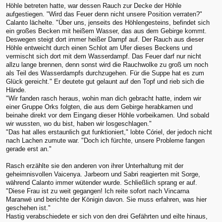
Höhle betreten hatte, war dessen Rauch zur Decke der Höhle
aufgestiegen. "Wird das Feuer denn nicht unsere Position verraten?"
Calanto lächelte. "Über uns, jenseits des Höhlengesteins, befindet sich
ein großes Becken mit heißem Wasser, das aus dem Gebirge kommt.
Deswegen steigt dort immer heißer Dampf auf. Der Rauch aus dieser
Höhle entweicht durch einen Schlot am Ufer dieses Beckens und
vermischt sich dort mit dem Wasserdampf. Das Feuer darf nur nicht
allzu lange brennen, denn sonst wird die Rauchwolke zu groß um noch
als Teil des Wasserdampfs durchzugehen. Für die Suppe hat es zum
Glück gereicht." Er deutete gut gelaunt auf den Topf und rieb sich die
Hände.
"Wir fanden rasch heraus, wohin man dich gebracht hatte, indem wir
einer Gruppe Orks folgten, die aus dem Gebirge herabkamen und
beinahe direkt vor dem Eingang dieser Höhle vorbeikamen. Und sobald
wir wussten, wo du bist, haben wir losgeschlagen."
"Das hat alles erstaunlich gut funktioniert," lobte Córiel, der jedoch nicht
nach Lachen zumute war. "Doch ich fürchte, unsere Probleme fangen
gerade erst an."
Rasch erzählte sie den anderen von ihrer Unterhaltung mit der
geheimnisvollen Vaicenya. Jarbeorn und Sabri reagierten mit Sorge,
während Calanto immer wütender wurde. Schließlich sprang er auf.
"Diese Frau ist zu weit gegangen! Ich reite sofort nach Vincarna
Maranwë und berichte der Königin davon. Sie muss erfahren, was hier
geschehen ist."
Hastig verabschiedete er sich von den drei Gefährten und eilte hinaus,