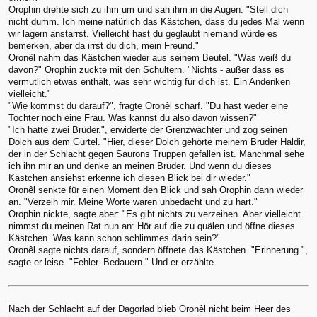
Orophin drehte sich zu ihm um und sah ihm in die Augen. "Stell dich
nicht dumm. Ich meine natürlich das Kästchen, dass du jedes Mal wenn
wir lagern anstarrst. Vielleicht hast du geglaubt niemand würde es
bemerken, aber da irrst du dich, mein Freund."
Oronêl nahm das Kästchen wieder aus seinem Beutel. "Was weiß du
davon?" Orophin zuckte mit den Schultern. "Nichts - außer dass es
vermutlich etwas enthält, was sehr wichtig für dich ist. Ein Andenken
vielleicht."
"Wie kommst du darauf?", fragte Oronêl scharf. "Du hast weder eine
Tochter noch eine Frau. Was kannst du also davon wissen?"
"Ich hatte zwei Brüder.", erwiderte der Grenzwächter und zog seinen
Dolch aus dem Gürtel. "Hier, dieser Dolch gehörte meinem Bruder Haldir,
der in der Schlacht gegen Saurons Truppen gefallen ist. Manchmal sehe
ich ihn mir an und denke an meinen Bruder. Und wenn du dieses
Kästchen ansiehst erkenne ich diesen Blick bei dir wieder."
Oronêl senkte für einen Moment den Blick und sah Orophin dann wieder
an. "Verzeih mir. Meine Worte waren unbedacht und zu hart."
Orophin nickte, sagte aber: "Es gibt nichts zu verzeihen. Aber vielleicht
nimmst du meinen Rat nun an: Hör auf die zu quälen und öffne dieses
Kästchen. Was kann schon schlimmes darin sein?"
Oronêl sagte nichts darauf, sondern öffnete das Kästchen. "Erinnerung.",
sagte er leise. "Fehler. Bedauern." Und er erzählte.
Nach der Schlacht auf der Dagorlad blieb Oronêl nicht beim Heer des