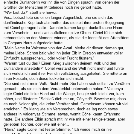
einfache Dunländerin vor ihr, die von Dingen sprach, von denen der
Großteil der Menschen Mittelerdes noch nie gehört hatte.
"
Wer
bist du?" stieß sie hervor.
Veca betrachtete sie einen langen Augenblick, ehe sie sich das
dunländische Kopftuch abstreifte, das sie seit ihrer ersten Begegnung
mit Córiel getragen hatte. Darunter kamen lange, dunkelbraune Haare
zum Vorschein... und zwei auffallend spitze Ohren. Córiel fühlte sich
schmerzlich an den Moment erinnert, als sie die Identität des Attentäters
in Corgans Haus aufgedeckt hatte.
"Mein Name ist Vaicenya von den Avari. Merke dir diesen Namen gut,
meine Liebe. Schon bald wird ihn jeder Elb in Eregion entweder voller
Ehrfurcht aussprechen... oder voller Furcht flüstern."
"Warum tust du das? Einen Krieg zwischen deinem Volk und den
Dunländern anzetteln?" Córiel verstand die Welt nicht mehr und fühlte
sich verletzlich und ihrer Feindin vollständig ausgeliefert. Sie rüttelte an
ihren Fesseln, doch diese lockerten sich nicht.
"Sie sind nicht mein Volk. Nicht mehr. Sie haben sich selbst zu Verrätern
gemacht, als sie sich dem Verräterblut unterworfen haben." Vaicenya
legte Córiel die linke Hand auf die Wange, beugte sich leicht vor, kam
näher, und flüsterte: "Schließ dich mir an, Córyeldë. Beweise mir, dass
es noch Noldor gibt, die keine Verräter sind. Gemeinsam können wir viel
erreichen." Es klang wie ein Versprechen, doch es lag noch etwas
anderes in Vaicenyas Stimme; etwas, womit Córiel kaum Erfahrung
hatte. Die andere Elbin sprach mit ihr wie mit einer fehlgeleiteten, aber
geliebten Tochter, oder wie mit einer...
"Nein," sagte Córiel mit fester Stimme. "Ich werde mich dir nie