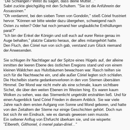
"Die Schlangen? Willst du sagen, dass deine Mutter..."
Sabri zuckte gleichgültig mit den Schultern. "Sie ist die Anführerin der
Assassinen."
"Oh verdammt, bei den sieben Toren von Gondolin," stieß Córiel frustriert
hervor. "Können wir bitte wieder dazu übergehen, schweigend nach
Osten zu reiten? Oder hat noch jemand hier unglaubliche Enthüllungen
parat?"
"Ich bin der Enkel der Königin und soll euch auf eurer Reise genau im
Auge behalten," platzte Calanto heraus, der alles mitangehört hatte.
Den Fluch, den Córiel nun von sich gab, verstand zum Glück niemand
der Anwesenden.
Sie schlugen ihr Nachtlager auf der Spitze eines Hügels auf, der alleine
inmitten der leeren Ebene des östlichen Eregions stand und von einem
kleinen Wäldchen aus Hulstbäumen bewachsen war. Rasch teilten sie
sich für die Nachtwache ein, und alle außer Córiel legten sich schlafen.
Die Hochelbin starrte gedankenverloren in den von Sternen übersäten
Himmel. Der Mond war nicht mehr als eine schmale, kaum sichtbare
Sichel, die über den weiten Ebenen im Westen hing. Es waren kaum
Wolken zu sehen, was das Sternenlicht ungetrübt erstrahlen ließ. Und für
einen Augenblick fand Córiel Frieden in diesem Anblick. Sie war viele
Jahre nach dem ersten Aufgang von Sonne und Mond geboren, und hatte
von den Zeitaltern der Sterne nur einige Geschichten gehört. Doch nun
bot sich ihr ein Eindruck, wie es damals gewesen sein musste.
Ein seltener Anflug von Ehrfurcht überkam sie, und sie wisperte:
"
Elbereth, Gilthoniel, ó menel palan-díriel..."