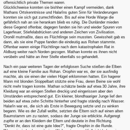
offensichtlich private Themen waren.
Glücklichweise konnten sie bishher einen Kampf vermeiden, dank
Mathans Ortskenntnisse und Halarîns guten Sinn für Veränderungen
konnten sie sich gut zurrechtfinden. Bis auf eine Horde Warge die
gefährlich nah an sie herankam blieb es ruhig. Die Dunländer mieden
diese Gegend offenbar, dagegen fanden sie hin und wieder Spuren von
Lagerfeuer, Stiefelabdrücken und anderen Zeichen von Zivilisation.
Oronêl mutmaßte, dass es Flüchtlinge sein mussten. Gewissheit gab es
dann, als sie eine Puppe fanden die eindeutig aus Rohan stammte.
Offenbar waren einige Flüchtlinge nach dem katastrophalen Rat in
Aldburg weiter nach Norden gezogen. Mathan konnte es ihnen nicht
verübeln und hätte an ihrer Stelle ebenfalls so gehandelt.
Nach ein paar weiteren Tagen der erfolglosen Suche stießen die Elben
auf eine kleine Familie aus Rohan. Orophin war es, der sie ausfindig
machte, als sie einen der vielen Hügel erklommen hatten. Ein hagerer
Mann mit blonden Stoppelbart stützte eine Frau, deren Beine sie wohl
nicht mehr tragen konnte. Mathan schätzte beide auf etwa 30 Jahre, ihre
Kleidung war an einigen Stellen dreckig und eingerissen aber den
Umständen entsprechend gut. Ein kleiner, blondhaariger Junge lief den
beiden auf etwa zehn Schritte hinterher und fragte ständig nach Wasser.
Halarîn war es, die sich als Erste in Bewegung setzte und zu winken
begann. Wie es der Zufall wollte, setzten die Eltern sich auf einen alten
Baumstamm um zu rasten, sodass der Junge sie erblickte. Aufgeregt
zupfte er an den Kleidern der Eltern und deutete in ihre Richtung.
"Denkt ihr, dass ist eine gute Idee?", fragte Orophin in die Runde.