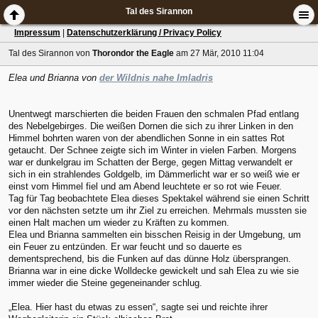
Tal des Sirannon
Impressum
|
Datenschutzerklärung / Privacy Policy
Tal des Sirannon
von
Thorondor the Eagle
am 27 Mär, 2010 11:04
Elea und Brianna von
der Wildnis nahe Imladris
Unentwegt marschierten die beiden Frauen den schmalen Pfad entlang
des Nebelgebirges. Die weißen Dornen die sich zu ihrer Linken in den
Himmel bohrten waren von der abendlichen Sonne in ein sattes Rot
getaucht. Der Schnee zeigte sich im Winter in vielen Farben. Morgens
war er dunkelgrau im Schatten der Berge, gegen Mittag verwandelt er
sich in ein strahlendes Goldgelb, im Dämmerlicht war er so weiß wie er
einst vom Himmel fiel und am Abend leuchtete er so rot wie Feuer.
Tag für Tag beobachtete Elea dieses Spektakel während sie einen Schritt
vor den nächsten setzte um ihr Ziel zu erreichen. Mehrmals mussten sie
einen Halt machen um wieder zu Kräften zu kommen.
Elea und Brianna sammelten ein bisschen Reisig in der Umgebung, um
ein Feuer zu entzünden. Er war feucht und so dauerte es
dementsprechend, bis die Funken auf das dünne Holz übersprangen.
Brianna war in eine dicke Wolldecke gewickelt und sah Elea zu wie sie
immer wieder die Steine gegeneinander schlug.
„Elea. Hier hast du etwas zu essen“, sagte sei und reichte ihrer