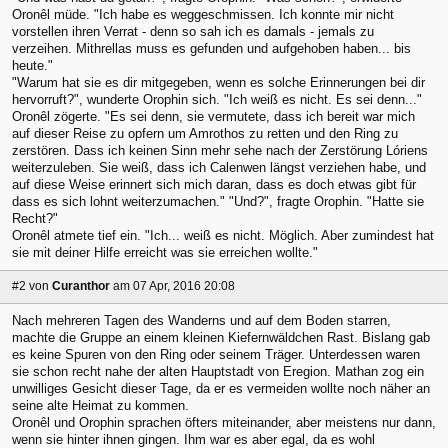
Oronêl müde. "Ich habe es weggeschmissen. Ich konnte mir nicht
vorstellen ihren Verrat - denn so sah ich es damals - jemals zu
verzeihen. Mithrellas muss es gefunden und aufgehoben haben... bis
heute."
"Warum hat sie es dir mitgegeben, wenn es solche Erinnerungen bei dir
hervorruft?", wunderte Orophin sich. "Ich weiß es nicht. Es sei denn..."
Oronêl zögerte. "Es sei denn, sie vermutete, dass ich bereit war mich
auf dieser Reise zu opfern um Amrothos zu retten und den Ring zu
zerstören. Dass ich keinen Sinn mehr sehe nach der Zerstörung Lóriens
weiterzuleben. Sie weiß, dass ich Calenwen längst verziehen habe, und
auf diese Weise erinnert sich mich daran, dass es doch etwas gibt für
dass es sich lohnt weiterzumachen." "Und?", fragte Orophin. "Hatte sie
Recht?"
Oronêl atmete tief ein. "Ich... weiß es nicht. Möglich. Aber zumindest hat
sie mit deiner Hilfe erreicht was sie erreichen wollte."
#2
von
Curanthor
am 07 Apr, 2016 20:08
Nach mehreren Tagen des Wanderns und auf dem Boden starren,
machte die Gruppe an einem kleinen Kiefernwäldchen Rast. Bislang gab
es keine Spuren von den Ring oder seinem Träger. Unterdessen waren
sie schon recht nahe der alten Hauptstadt von Eregion. Mathan zog ein
unwilliges Gesicht dieser Tage, da er es vermeiden wollte noch näher an
seine alte Heimat zu kommen.
Oronêl und Orophin sprachen öfters miteinander, aber meistens nur dann,
wenn sie hinter ihnen gingen. Ihm war es aber egal, da es wohl