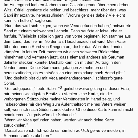
Im Hintergrund lachten Jarbeorn und Calanto gerade über einen derben
Witz. Córiel ignorierte die beiden und beschloss, mehr über das, was
Sabri ihr erzählte, herauszufinden. "Worum geht es dabei? Vielleicht
kann ich helfen," sagte sie.
"Nun, das wird sich zeigen, wenn wir Veca gefunden haben," antwortete
Sabri mit einem schwachen Lächeln. Dann seufzte er leise, ehe er
fortfuhr. "Vielleicht sollte ich ganz von vorne beginnen. Ich stamme aus
dem Land, das hier im Norden als Harad bezeichnet wird. Mein Vater
führt dort einen Bund von Kriegern an, die für das Wohl des Landes
kämpfen. In letzter Zeit mussten wir einen schweren Rückschlag
hinnehmen und vermuten jetzt, dass niemand anderes als Saruman
dahinter stecken könnte. Deshalb kam ich mit dem Auftrag in den
Norden, einen Diener Sarumans gefangen zu nehmen und
herauszufinden, ob es tatsächlich eine Verbindung nach Harad gibt."
"Und deshalb bist du mit Veca aneinandergeraten," schlussfolgerte
Córiel.
"Gut aufgepasst," lobte Sabri. "Ärgerlicherweise gelang es dieser Frau,
mir meinen wichtigsten Besitz zu stehlen: eine Karte, die die
verborgenen Stützpunkte meiner Verbündeten in Harad zeigt, und
insbesondere mir den Weg zum Aufenthaltsort meines Vaters weisen
soll, wenn ich nach Süden zurückkehre. Ohne diese Karte kann ich nicht
heimkehren. Zu groß wäre die Schande."
"Wenn wir Veca gefunden haben, werden wir auch deine Karte
zurückholen."
"Darauf zähle ich. Ich würde es nämlich
wirklich gerne
vermeiden, in
Schande zurückzukehren."