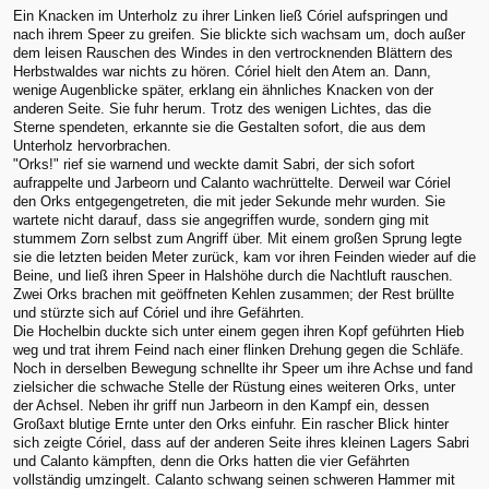
Ein Knacken im Unterholz zu ihrer Linken ließ Córiel aufspringen und
nach ihrem Speer zu greifen. Sie blickte sich wachsam um, doch außer
dem leisen Rauschen des Windes in den vertrocknenden Blättern des
Herbstwaldes war nichts zu hören. Córiel hielt den Atem an. Dann,
wenige Augenblicke später, erklang ein ähnliches Knacken von der
anderen Seite. Sie fuhr herum. Trotz des wenigen Lichtes, das die
Sterne spendeten, erkannte sie die Gestalten sofort, die aus dem
Unterholz hervorbrachen.
"Orks!" rief sie warnend und weckte damit Sabri, der sich sofort
aufrappelte und Jarbeorn und Calanto wachrüttelte. Derweil war Córiel
den Orks entgegengetreten, die mit jeder Sekunde mehr wurden. Sie
wartete nicht darauf, dass sie angegriffen wurde, sondern ging mit
stummem Zorn selbst zum Angriff über. Mit einem großen Sprung legte
sie die letzten beiden Meter zurück, kam vor ihren Feinden wieder auf die
Beine, und ließ ihren Speer in Halshöhe durch die Nachtluft rauschen.
Zwei Orks brachen mit geöffneten Kehlen zusammen; der Rest brüllte
und stürzte sich auf Córiel und ihre Gefährten.
Die Hochelbin duckte sich unter einem gegen ihren Kopf geführten Hieb
weg und trat ihrem Feind nach einer flinken Drehung gegen die Schläfe.
Noch in derselben Bewegung schnellte ihr Speer um ihre Achse und fand
zielsicher die schwache Stelle der Rüstung eines weiteren Orks, unter
der Achsel. Neben ihr griff nun Jarbeorn in den Kampf ein, dessen
Großaxt blutige Ernte unter den Orks einfuhr. Ein rascher Blick hinter
sich zeigte Córiel, dass auf der anderen Seite ihres kleinen Lagers Sabri
und Calanto kämpften, denn die Orks hatten die vier Gefährten
vollständig umzingelt. Calanto schwang seinen schweren Hammer mit