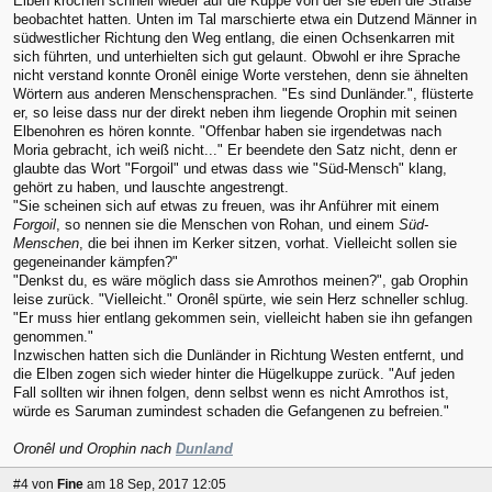
Elben krochen schnell wieder auf die Kuppe von der sie eben die Straße
beobachtet hatten. Unten im Tal marschierte etwa ein Dutzend Männer in
südwestlicher Richtung den Weg entlang, die einen Ochsenkarren mit
sich führten, und unterhielten sich gut gelaunt. Obwohl er ihre Sprache
nicht verstand konnte Oronêl einige Worte verstehen, denn sie ähnelten
Wörtern aus anderen Menschensprachen. "Es sind Dunländer.", flüsterte
er, so leise dass nur der direkt neben ihm liegende Orophin mit seinen
Elbenohren es hören konnte. "Offenbar haben sie irgendetwas nach
Moria gebracht, ich weiß nicht..." Er beendete den Satz nicht, denn er
glaubte das Wort "Forgoil" und etwas dass wie "Süd-Mensch" klang,
gehört zu haben, und lauschte angestrengt.
"Sie scheinen sich auf etwas zu freuen, was ihr Anführer mit einem
Forgoil
, so nennen sie die Menschen von Rohan, und einem
Süd-
Menschen
, die bei ihnen im Kerker sitzen, vorhat. Vielleicht sollen sie
gegeneinander kämpfen?"
"Denkst du, es wäre möglich dass sie Amrothos meinen?", gab Orophin
leise zurück. "Vielleicht." Oronêl spürte, wie sein Herz schneller schlug.
"Er muss hier entlang gekommen sein, vielleicht haben sie ihn gefangen
genommen."
Inzwischen hatten sich die Dunländer in Richtung Westen entfernt, und
die Elben zogen sich wieder hinter die Hügelkuppe zurück. "Auf jeden
Fall sollten wir ihnen folgen, denn selbst wenn es nicht Amrothos ist,
würde es Saruman zumindest schaden die Gefangenen zu befreien."
Oronêl und Orophin nach
Dunland
#4
von
Fine
am 18 Sep, 2017 12:05