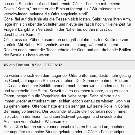
aus den Schatten auf und durchtrennte Córiels Fesseln mit seinem
Dolch. "Komm," raunte er der Elbin aufgeregt zu. "Wir müssen hier
verschwinden, solange die Orks abgelenkt sind!"
Córiel fiel auf die Knie als die Fesseln sich lösten. Sabri nahm ihren Arm,
legte ihn sich über die Schulter und hievte sie rasch hoch. "Keine Zeit für
Fragen! Es gibt ein Versteck in der Nähe, bis dorthin musst du
durchhalten. Komm!"
Córiel biss die Zähne zusammen und griff auf ihre letzten Kraftreserven
zurück. Mit Sabris Hilfe verließ sie die Lichtung, während in ihrem
Rücken noch immer die Todesschreie der Orks und das drohende Brüllen
der Bestie zu hören waren.
#5
von
Fine
am 18 Sep, 2017 16:32
Je weiter sie sich von dem Lager der Orks entfernten, desto mehr gelang
es Córiel, auf eigenen Beinen zu stehen. Der Schmerz in ihrem Rücken
ließ nach, doch ihre Schläfe brannte noch immer wie ein loderndes Feuer
und vernebelte ihre Sicht. Soweit sie es erkennen konnte, ging es nach
Osten, bergauf in die Vorgebirge der Nebelberge. Sabri blickte sich
immer wieder aufmerksam um, schien jedoch genau zu wissen, wohin er
zu gehen hatte. Offenbar hatte er sich sehr gut auf seine Rolle in Córiels
Befreiung vorbereitet. Der Südländer stützte die Hochelbin noch immer,
hielt aber in der freien Hand sein Schwert gezogen und erweckte den
Anschein von höchster Wachsamkeit.
Schließlich kamen sie vor einer unscheinbaren Felswand an, nachdem
sie ungefähr eine halbe Stunde gelaufen oder in Córiels Fall gestolpert