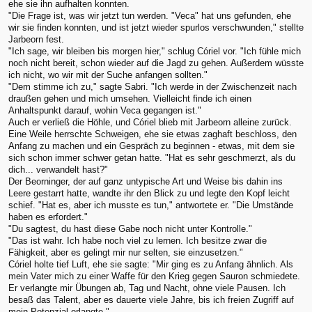
ehe sie ihn aufhalten konnten.
"Die Frage ist, was wir jetzt tun werden. "Veca" hat uns gefunden, ehe
wir sie finden konnten, und ist jetzt wieder spurlos verschwunden," stellte
Jarbeorn fest.
"Ich sage, wir bleiben bis morgen hier," schlug Córiel vor. "Ich fühle mich
noch nicht bereit, schon wieder auf die Jagd zu gehen. Außerdem wüsste
ich nicht, wo wir mit der Suche anfangen sollten."
"Dem stimme ich zu," sagte Sabri. "Ich werde in der Zwischenzeit nach
draußen gehen und mich umsehen. Vielleicht finde ich einen
Anhaltspunkt darauf, wohin Veca gegangen ist."
Auch er verließ die Höhle, und Córiel blieb mit Jarbeorn alleine zurück.
Eine Weile herrschte Schweigen, ehe sie etwas zaghaft beschloss, den
Anfang zu machen und ein Gespräch zu beginnen - etwas, mit dem sie
sich schon immer schwer getan hatte. "Hat es sehr geschmerzt, als du
dich... verwandelt hast?"
Der Beorninger, der auf ganz untypische Art und Weise bis dahin ins
Leere gestarrt hatte, wandte ihr den Blick zu und legte den Kopf leicht
schief. "Hat es, aber ich musste es tun," antwortete er. "Die Umstände
haben es erfordert."
"Du sagtest, du hast diese Gabe noch nicht unter Kontrolle."
"Das ist wahr. Ich habe noch viel zu lernen. Ich besitze zwar die
Fähigkeit, aber es gelingt mir nur selten, sie einzusetzen."
Córiel holte tief Luft, ehe sie sagte: "Mir ging es zu Anfang ähnlich. Als
mein Vater mich zu einer Waffe für den Krieg gegen Sauron schmiedete.
Er verlangte mir Übungen ab, Tag und Nacht, ohne viele Pausen. Ich
besaß das Talent, aber es dauerte viele Jahre, bis ich freien Zugriff auf
mein Potenzial erlangte."