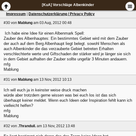
[KuA] Vorschläge Albenkinder
Impressum
|
Datenschutzerklärung / Privacy Policy
#30
von
Mablung
am 03 Aug, 2012 00:48
Ich habe eine Idee für einen Albenmark Spell:
Zauber des Albenhauptes: Ein bestimmtes Gebiet wird mit dem Zauber
der auch auf dem Berg Albenhaupt liegt belegt. sowohl Menschen als
auch Albenkinder die das verzauberte Gebiet betreten Erhalten
verschlechterte werte und Giftschaden der stärker wird je länger sie sich
in dem Gebiet aufhalten der Zauber sollte ungefär 3 Minuten andauern.
mfg
Mablung
#31
von
Mablung
am 13 Nov, 2012 10:13
Ich will euch ja in keinster weise druck machen
würde aber trotzdem gerne wissen was bei euch los ist das sich
überhaupt keiner meldet. Wenn euch Ideen oder Inspiration fehlt kann ich
vielleicht helfen?
mfg
Mablung
#32
von
.Thranduil.
am 13 Nov, 2012 13:48