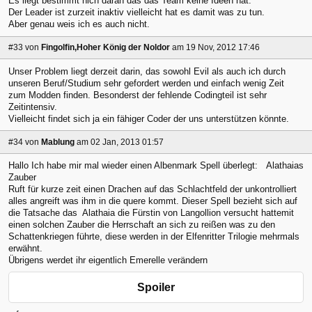
Es liegt bestimmt nich daran das das Team keine Ideen hat.
Der Leader ist zurzeit inaktiv vielleicht hat es damit was zu tun.
Aber genau weis ich es auch nicht.
#33
von
Fingolfin,Hoher König der Noldor
am 19 Nov, 2012 17:46
Unser Problem liegt derzeit darin, das sowohl Evil als auch ich durch
unseren Beruf/Studium sehr gefordert werden und einfach wenig Zeit
zum Modden finden. Besonderst der fehlende Codingteil ist sehr
Zeitintensiv.
Vielleicht findet sich ja ein fähiger Coder der uns unterstützen könnte.
#34
von
Mablung
am 02 Jan, 2013 01:57
Hallo Ich habe mir mal wieder einen Albenmark Spell überlegt: Alathaias
Zauber
Ruft für kurze zeit einen Drachen auf das Schlachtfeld der unkontrolliert
alles angreift was ihm in die quere kommt. Dieser Spell bezieht sich auf
die Tatsache das Alathaia die Fürstin von Langollion versucht hattemit
einen solchen Zauber die Herrschaft an sich zu reißen was zu den
Schattenkriegen führte, diese werden in der Elfenritter Trilogie mehrmals
erwähnt.
Übrigens werdet ihr eigentlich Emerelle verändern
Spoiler