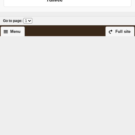
Go to page
:
Menu
Full site