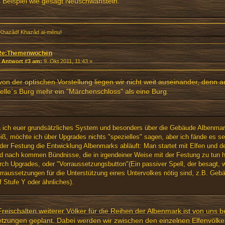
 Beispiel wie gesagt Neuschwanstein.
Khazâd! Khazâd ai-mênu!
Re:Themenwochen
«
Antwort #3 am:
9. Okt 2011, 11:43 »
von der optischen Vorstellung liegen wir nicht weit auseinander, denn a
lle`s Burg mehr ein "Märchenschloss" als eine Burg.
 ich euer grundsätzliches System und besonders über die Gebäude Albenmar
iß, möchte ich über Upgrades nichts "spezielles" sagen, aber ich fände es s
 der Festung die Entwicklung Albenmarks abläuft: Man startet mit Elfen und d
d nach kommen Bündnisse, die in irgendeiner Weise mit der Festung zu tun h
rch Upgrades, oder "Vorraussetzungsbutton"(Ein passiver Spell, der besagt, 
rraussetzungen für die Unterstützung eines Untervolkes nötig sind, z.B. Geb
f Stufe Y oder ähnliches).
reischalten weiterer Völker für die Reihen der Albenmark ist von uns b
zungen geplant. Dabei werden wir zwischen den einzelnen Elfenvölke