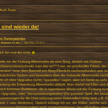
 KuA-Team
 sind wieder da!
Re:Themenwochen
«
Antwort #1 am:
7. Okt 2011, 21:17 »
ich bin mal der erste
telle mir die Festung Albenmarks als eine Burg, ähnlich wie Schloss
hwanenstein(schreibt man das so?^^) vor, ein prunkvoller Palast, der B
version", bzw. dem Bausstil von Burg Elfenlicht nachempfunden sein sol
dsätzliches System und besonders über die Gebäude Albenmarks recht
e ich über Upgrades nichts "spezielles" sagen, aber ich fände es sehr
estung die Entwicklung Albenmarks abläuft: Man startet mit Elfen und 
ach kommen Bündnisse, die in irgendeiner Weise mit der Festung zu t
 Upgrades, oder "Vorraussetzungsbutton"(Ein passiver Spell, der besa
ussetzungen für die Unterstützung eines Untervolkes nötig sind, z.B. 
tufe Y oder ähnliches). Optisch schlage ich vor, die Völker, welche sich
mengeschlossen haben auch zu repräsentieren; das will heißen, dass 