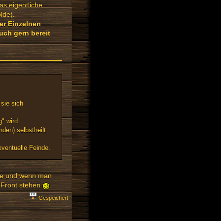
as eigentliche
lde).
er Einzelnen
uch gern bereit
sie sich
g" wird
nden) selbstheilt
eventuelle Feinde.
olde und wenn man
r Front stehen
.
Gespeichert