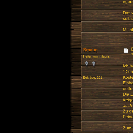
irgen
Das w
selbs
Mit 
Smaug
Heiler von Imladris
Ich h
"Dien
Kost
Beiträge: 201
Einhe
entfe
Die E
freig
auch 
Zu de
Fein
Zum A