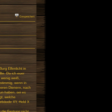
Gespeichert
urg Elfenlicht in
lte. Da ich euer
 wenig weiß,
 stimmig, wenn in
deren Dienern, nach
un haben, sei es
gt, welche
Gebäude XY, Held X
die Festung nicht,