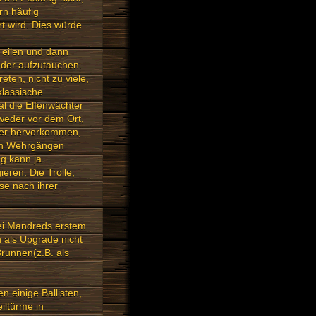
rn häufig
t wird. Dies würde
B eilen und dann
der aufzutauchen.
ten, nicht zu viele,
klassische
l die Elfenwächter
weder vor dem Ort,
ter hervorkommen,
den Wehrgängen
ng kann ja
eren. Die Trolle,
se nach ihrer
bei Mandreds erstem
 als Upgrade nicht
Brunnen(z.B. als
n einige Ballisten,
iltürme in