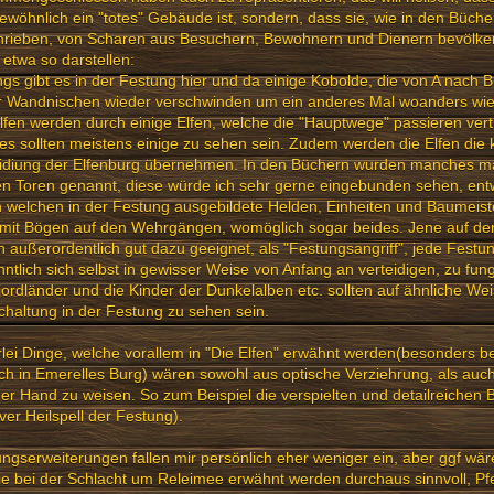
ewöhnlich ein "totes" Gebäude ist, sondern, dass sie, wie in den Büche
rieben, von Scharen aus Besuchern, Bewohnern und Dienern bevölker
n etwa so darstellen:
gs gibt es in der Festung hier und da einige Kobolde, die von A nach 
er Wandnischen wieder verschwinden um ein anderes Mal woanders wie
lfen werden durch einige Elfen, welche die "Hauptwege" passieren vertre
es sollten meistens einige zu sehen sein. Zudem werden die Elfen die 
eidiung der Elfenburg übernehmen. In den Büchern wurden manches ma
n Toren genannt, diese würde ich sehr gerne eingebunden sehen, ent
 welchen in der Festung ausgebildete Helden, Einheiten und Baumeis
 mit Bögen auf den Wehrgängen, womöglich sogar beides. Jene auf 
 außerordentlich gut dazu geeignet, als "Festungsangriff", jede Festu
ntlich sich selbst in gewisser Weise von Anfang an verteidigen, zu fungi
jordländer und die Kinder der Dunkelalben etc. sollten auf ähnliche Wei
chaltung in der Festung zu sehen sein.
rlei Dinge, welche vorallem in "Die Elfen" erwähnt werden(besonders 
h in Emerelles Burg) wären sowohl aus optische Verziehrung, als auch
er Hand zu weisen. So zum Beispiel die verspielten und detailreichen 
ver Heilspell der Festung).
ngserweiterungen fallen mir persönlich eher weniger ein, aber ggf wäre
ie bei der Schlacht um Releimee erwähnt werden durchaus sinnvoll, Pfe