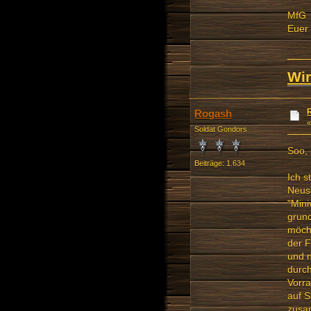
MfG
Euer
Wir
Rogash
Soldat Gondors
Soo, 
Beiträge: 1.634
Ich s
Neusc
"Mini
grun
möcht
der F
und n
durch
Vorra
auf S
zusam