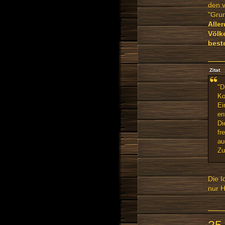
den v
"Grun
Alle
Völk
best
Zitat
"D
Ko
Ei
en
Di
fr
au
Zu
Die I
nur H
25