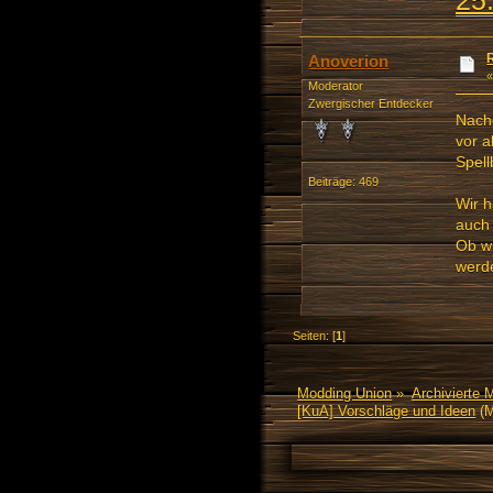
Anoverion
Moderator
Zwergischer Entdecker
Nachd
vor a
Spell
Beiträge: 469
Wir h
auch
Ob wi
werde
Seiten: [
1
]
Modding Union
»
Archivierte 
[KuA] Vorschläge und Ideen
(M