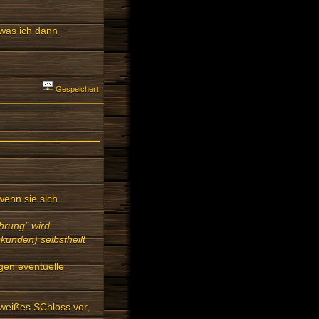
 was ich dann
Gespeichert
wenn sie sich
hrung" wird
ekunden) selbstheilt
gen eventuelle
 weißes SChloss vor,