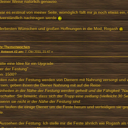
deiner Weise natürlich genauso.
ar es erstmal von meiner Seite, womöglich fällt mir ja noch etwas ein,
tverständlich nachtragen werde
allerbesten Wünschen und großen Hoffnungen in die Mod, Rogash
Re:Themenwochen
«
Antwort #2 am:
7. Okt 2011, 21:47 »
ätte eine Idee für ein Upgrade:
er der Festung"
en: 1500?
iten nahe der Festung werden von Dienern mit Nahrung versorgt und 
rnen, geben ihnen die Diener Nahrung mit auf die Reise.
inheiten in der Nähe der Festung werden geheilt und die Fähigkeit "Na
eschaltet. Sie bewirkt, dass sich der Trupp eine zeitlang (vielleicht 30 S
wenn sie nicht in der Nähe der Festung sind.
m laufen die einige Diener um die Feste herum und verteidigen sie ge
de.
ussehen der Festung: Ich stelle mir die Feste ähnlich wie Rogash als