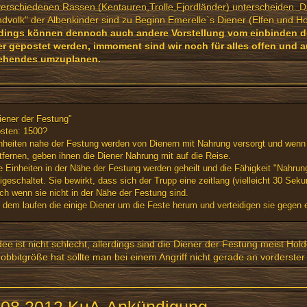
erschiedenen Rassen (Kentauren,Trolle,Fjordländer) unterscheiden. D
dvolk" der Albenkinder sind zu Beginn Emerelle`s Diener (Elfen und Ho
rdings können dennoch auch andere Vorstellung vom einbinden d
er gepostet werden, immoment sind wir noch für alles offen und a
ehendes umzuplanen.
iener der Festung"
sten: 1500?
nheiten nahe der Festung werden von Dienern mit Nahrung versorgt und wenn 
tfernen, geben ihnen die Diener Nahrung mit auf die Reise.
e Einheiten in der Nähe der Festung werden geheilt und die Fähigkeit "Nahrun
eigeschaltet. Sie bewirkt, dass sich der Trupp eine zeitlang (vielleicht 30 Seku
ch wenn sie nicht in der Nähe der Festung sind.
 dem laufen die einige Diener um die Feste herum und verteidigen sie gegen 
dee ist nicht schlecht, allerdings sind die Diener der Festung meist H
obbitgröße hat sollte man bei einem Angriff nicht gerade an vorderste
.08.2012 KuA-Ankündigung