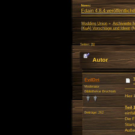
News:
Edain 4.8.4 veröffentlicht!
Modding Union
»
Archivierte 
[KuA] Vorschläge und Ideen
(M
Seiten: [
1
]
Autor
EvilDet
Moderator
Bibliothekar Bruchtals
Hier
Teil 
einfäl
Beiträge: 262
Die F
Star
Außer