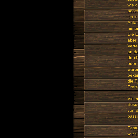
wie g
besch
ich i
Anfan
hint
Die E
aber 
Vert
an de
durch
oder
wären
bekan
die F
Freis
Viele
Besuc
von d
passi
Festu
wie s