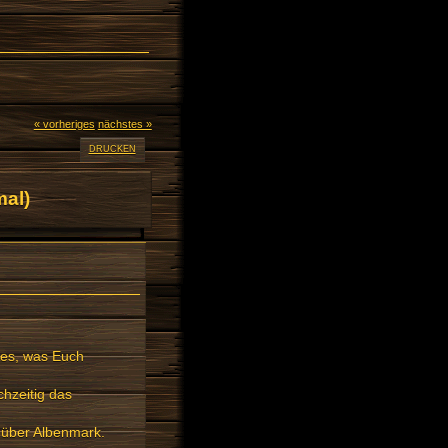
« vorheriges
nächstes »
DRUCKEN
al)
.
les, was Euch
hzeitig das
n über Albenmark.