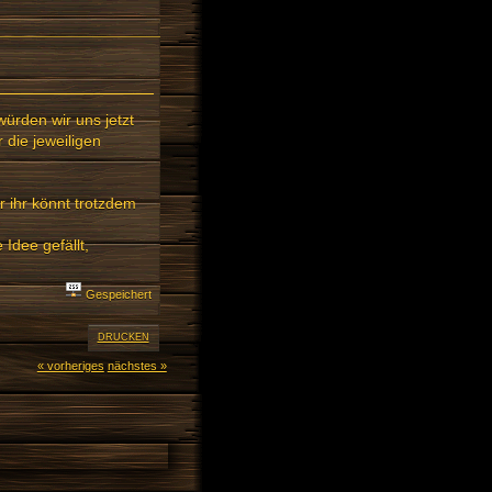
 würden wir uns jetzt
 die jeweiligen
r ihr könnt trotzdem
Idee gefällt,
Gespeichert
DRUCKEN
« vorheriges
nächstes »