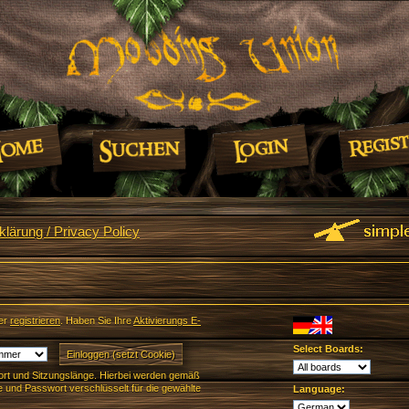
lärung / Privacy Policy
er
registrieren
. Haben Sie Ihre
Aktivierungs E-
Select Boards:
rt und Sitzungslänge. Hierbei werden gemäß
und Passwort verschlüsselt für die gewählte
Language: