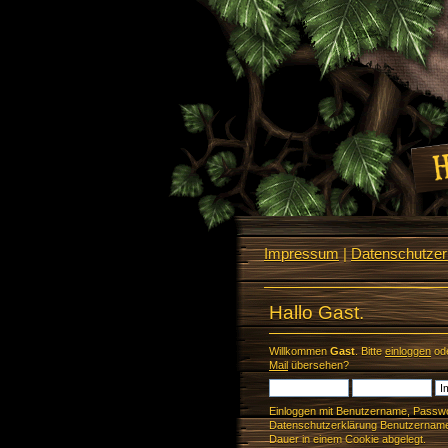
Impressum
|
Datenschutzerk
Hallo Gast.
Willkommen
Gast
. Bitte
einloggen
od
Mail
übersehen?
Einloggen mit Benutzername, Passwo
Datenschutzerklärung Benutzername 
Dauer in einem Cookie abgelegt.