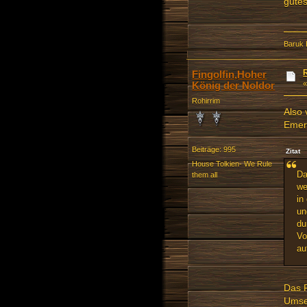
gutes
Baruk 
Fingolfin,Hoher
König der Noldor
Rohirrim
Also 
Emere
Beiträge: 995
Zitat
House Tolkien- We Rule
Da
them all
we
in
un
du
Vo
au
Das F
Umset