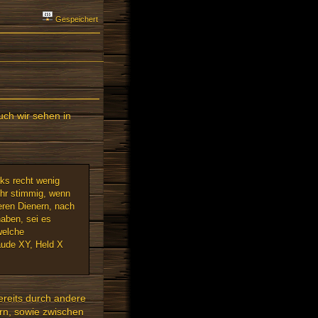
Gespeichert
uch wir sehen in
ks recht wenig
ehr stimmig, wenn
eren Dienern, nach
aben, sei es
welche
äude XY, Held X
ereits durch andere
rn, sowie zwischen