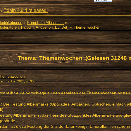
/
Edain 4.8.4 released!
Modifikationen
»
Kampf um Albenmark
»
oderatoren:
Farodin
,
Anoverion
,
EvilDet
) »
Themenwochen
Thema: Themenwochen (Gelesen 31248 m
Themenwochen
«
am:
7. Okt 2011, 20:35 »
 könnt ihr eure Vorschläge zu den Aspekten der Themenwochen posten
1:
Die Festung Albenmarks (Upgrades, Anbauten, Optisches, einfach al
lt)
estung Albenmarks ist das Herz des Stützpunktes Albenmarks und gleic
tgebäude.
dem ist diese Festung der Sitz der Elfenkönigin Emerelle, Herrscheri