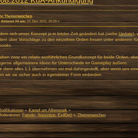
Re:Themenwochen
«
Antwort #4 am:
23. Dez 2011, 20:29 »
em sich unser Konzept ja in letzter Zeit geändert hat (siehe
Update
),
llem über Vorschläge zu den einzelnen Orden freuen unter anderem für
books.
aben zwar ein relativ ausführliches Grundkonzept für beide Orden, abe
 gerne allgemeinere Ideen für Unterschiede im Gameplay äußern.
r dann alles 1:1 übernehmen sei mal dahingestellt, aber wenn uns eine 
n wir sie sicher auch in irgendeiner Form einbinden.
Modifikationen
»
Kampf um Albenmark
»
oderatoren:
Farodin
,
Anoverion
,
EvilDet
) »
Themenwochen