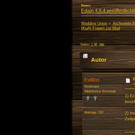
News:
Edain 4.8.4 veröffentlicht!
Modding Union
»
Archivierte 
[KuA] Fragen zur Mod
Seiten:
1
[
2
]
Alle
Autor
EvilDet
Moderator
Bibliothekar Bruchtals
1) Er
besch
2) In
Beiträge: 262
Zeitp