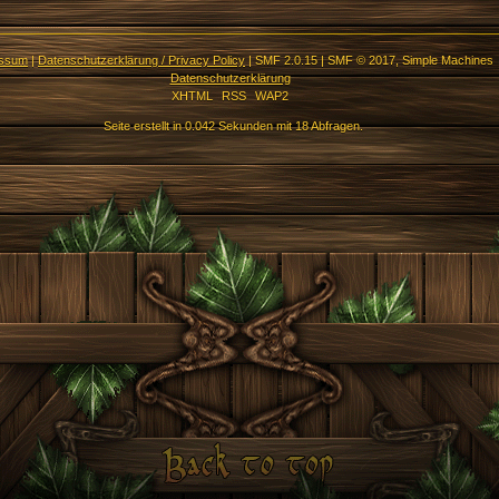
essum
|
Datenschutzerklärung / Privacy Policy
|
SMF 2.0.15
|
SMF © 2017
,
Simple Machines
Datenschutzerklärung
XHTML
RSS
WAP2
Seite erstellt in 0.042 Sekunden mit 18 Abfragen.