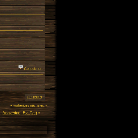
Gespeichert
DRUCKEN
« vorheriges
nächstes »
n
,
Anoverion
,
EvilDet
) »