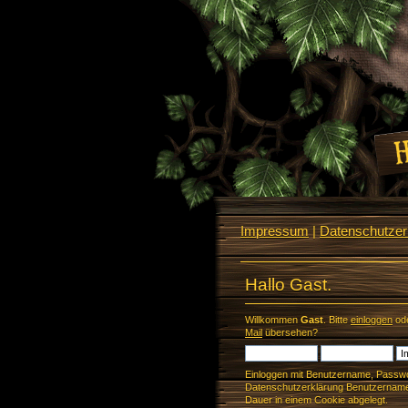
Impressum
|
Datenschutzerk
Hallo Gast.
Willkommen
Gast
. Bitte
einloggen
od
Mail
übersehen?
Einloggen mit Benutzername, Passwo
Datenschutzerklärung Benutzername 
Dauer in einem Cookie abgelegt.