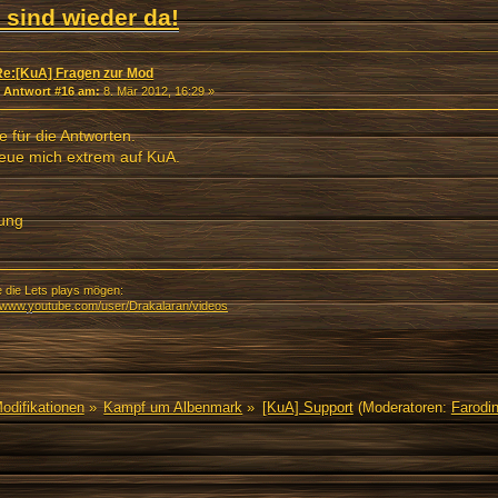
 sind wieder da!
Re:[KuA] Fragen zur Mod
«
Antwort #16 am:
8. Mär 2012, 16:29 »
 für die Antworten.
reue mich extrem auf KuA.
ung
e die Lets plays mögen:
//www.youtube.com/user/Drakalaran/videos
Modifikationen
»
Kampf um Albenmark
»
[KuA] Support
(Moderatoren:
Farodi