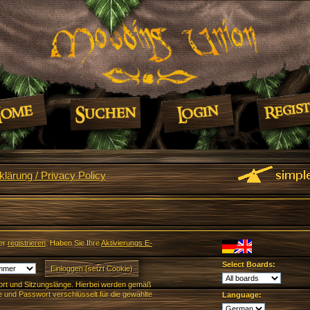
lärung / Privacy Policy
er
registrieren
. Haben Sie Ihre
Aktivierungs E-
Select Boards:
rt und Sitzungslänge. Hierbei werden gemäß
und Passwort verschlüsselt für die gewählte
Language: