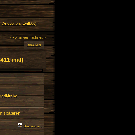
n
,
Anoverion
,
EvilDet
) »
« vorheriges
nächstes »
DRUCKEN
411 mal)
uredkirche
em späteren
Gespeichert