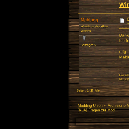
Wir
Mablung
Wanderer des Alten
Waldes
Danke
Ich f
Beiträge: 55
mfg
Mabl
Für all
https:
Seiten:
1
[
2
]
Alle
Modding Union
»
Archivierte 
[KuA] Fragen zur Mod