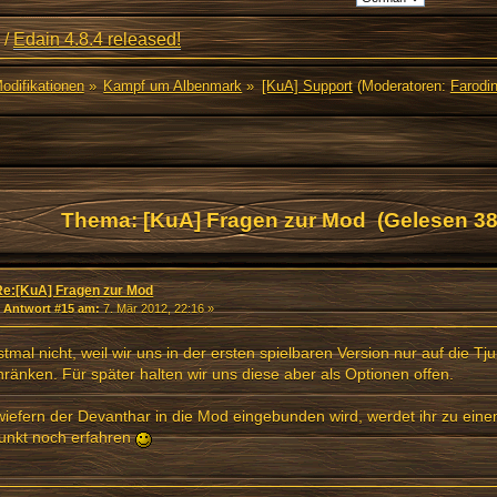
/
Edain 4.8.4 released!
Modifikationen
»
Kampf um Albenmark
»
[KuA] Support
(Moderatoren:
Farodi
Thema: [KuA] Fragen zur Mod (Gelesen 38
Re:[KuA] Fragen zur Mod
«
Antwort #15 am:
7. Mär 2012, 22:16 »
stmal nicht, weil wir uns in der ersten spielbaren Version nur auf die Tj
ränken. Für später halten wir uns diese aber als Optionen offen.
wiefern der Devanthar in die Mod eingebunden wird, werdet ihr zu ein
unkt noch erfahren