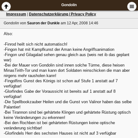
Gondolin
Impressum
|
Datenschutzerklärung / Privacy Policy
Gondolin
von
Sauron der Dunkle
am 12 Apr, 2008 14:46
Also:
-Finrod heilt sich nicht automatisch!
-Fingon hat mit Kampfkunst der Aman keine Angriffsanimation
-Fingon und Gilagalad sehen genau gleich aus (weis net ib das geplant
war)
-Bei der Mauer von Gondolin sind innen solche Türme, diese heisen
MinasTirith-Tor und man kann dort Soldaten reinschicken die man aber
nirgens mehr rausholen kann!
-Fingolfins Gunst des Königs ist schon auf Stufe 1 anstatt auf 7
verfügbar!
-Glorfindes Gabe der Voraussicht ist bereits auf 1 anstatt auf 8
verfügbar!
-Die Spellbookzauber Heilen und die Gunst von Valinor haben das selbe
Palantier!
-Bei Tirannon sind bei gehärtete Klingen und gehärtete Rüstung optisch
keine Veränderungen zu erkennen!
-Bei den Rochben ist bei gehärteten Rüstungen keine optische
veränderung sichtbar!
-Glorfindels Herr des sechsten Hauses ist nicht auf 3 verfügbar