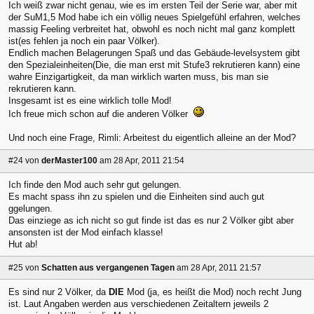
Ich weiß zwar nicht genau, wie es im ersten Teil der Serie war, aber mit
der SuM1,5 Mod habe ich ein völlig neues Spielgefühl erfahren, welches
massig Feeling verbreitet hat, obwohl es noch nicht mal ganz komplett
ist(es fehlen ja noch ein paar Völker).
Endlich machen Belagerungen Spaß und das Gebäude-levelsystem gibt
den Spezialeinheiten(Die, die man erst mit Stufe3 rekrutieren kann) eine
wahre Einzigartigkeit, da man wirklich warten muss, bis man sie
rekrutieren kann.
Insgesamt ist es eine wirklich tolle Mod!
Ich freue mich schon auf die anderen Völker
Und noch eine Frage, Rimli: Arbeitest du eigentlich alleine an der Mod?
#24
von
derMaster100
am 28 Apr, 2011 21:54
Ich finde den Mod auch sehr gut gelungen.
Es macht spass ihn zu spielen und die Einheiten sind auch gut
ggelungen.
Das einziege as ich nicht so gut finde ist das es nur 2 Völker gibt aber
ansonsten ist der Mod einfach klasse!
Hut ab!
#25
von
Schatten aus vergangenen Tagen
am 28 Apr, 2011 21:57
Es sind nur 2 Völker, da
DIE
Mod (ja, es heißt die Mod) noch recht Jung
ist. Laut Angaben werden aus verschiedenen Zeitaltern jeweils 2