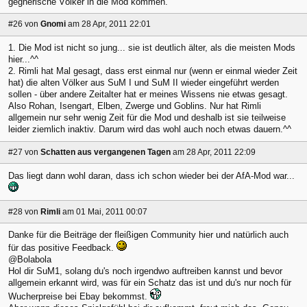
gegnerische Völker in die Mod kommen.
#26
von
Gnomi
am 28 Apr, 2011 22:01
1. Die Mod ist nicht so jung... sie ist deutlich älter, als die meisten Mods
hier...^^
2. Rimli hat Mal gesagt, dass erst einmal nur (wenn er einmal wieder Zeit
hat) die alten Völker aus SuM I und SuM II wieder eingeführt werden
sollen - über andere Zeitalter hat er meines Wissens nie etwas gesagt.
Also Rohan, Isengart, Elben, Zwerge und Goblins. Nur hat Rimli
allgemein nur sehr wenig Zeit für die Mod und deshalb ist sie teilweise
leider ziemlich inaktiv. Darum wird das wohl auch noch etwas dauern.^^
#27
von
Schatten aus vergangenen Tagen
am 28 Apr, 2011 22:09
Das liegt dann wohl daran, dass ich schon wieder bei der AfA-Mod war...
#28
von
Rimli
am 01 Mai, 2011 00:07
Danke für die Beiträge der fleißigen Community hier und natürlich auch
für das positive Feedback.
@Bolabola
Hol dir SuM1, solang du's noch irgendwo auftreiben kannst und bevor
allgemein erkannt wird, was für ein Schatz das ist und du's nur noch für
Wucherpreise bei Ebay bekommst.