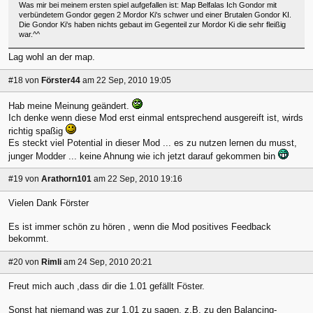
Was mir bei meinem ersten spiel aufgefallen ist: Map Belfalas Ich Gondor mit
verbündetem Gondor gegen 2 Mordor Ki's schwer und einer Brutalen Gondor KI.
Die Gondor Ki's haben nichts gebaut im Gegenteil zur Mordor Ki die sehr fleißig
war.^^
Lag wohl an der map.
#18
von
Förster44
am 22 Sep, 2010 19:05
Hab meine Meinung geändert.
Ich denke wenn diese Mod erst einmal entsprechend ausgereift ist, wirds
richtig spaßig
Es steckt viel Potential in dieser Mod ... es zu nutzen lernen du musst,
junger Modder ... keine Ahnung wie ich jetzt darauf gekommen bin
#19
von
Arathorn101
am 22 Sep, 2010 19:16
Vielen Dank Förster
Es ist immer schön zu hören , wenn die Mod positives Feedback
bekommt.
#20
von
Rimli
am 24 Sep, 2010 20:21
Freut mich auch ,dass dir die 1.01 gefällt Föster.
Sonst hat niemand was zur 1.01 zu sagen, z.B. zu den Balancing-