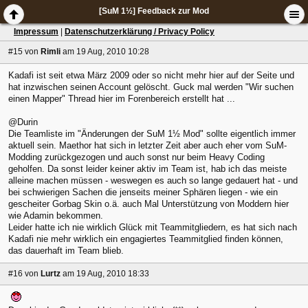
[SuM 1½] Feedback zur Mod
Impressum
|
Datenschutzerklärung / Privacy Policy
#15
von
Rimli
am 19 Aug, 2010 10:28
Kadafi ist seit etwa März 2009 oder so nicht mehr hier auf der Seite und
hat inzwischen seinen Account gelöscht. Guck mal werden "Wir suchen
einen Mapper" Thread hier im Forenbereich erstellt hat ...
@Durin
Die Teamliste im "Änderungen der SuM 1½ Mod" sollte eigentlich immer
aktuell sein. Maethor hat sich in letzter Zeit aber auch eher vom SuM-
Modding zurückgezogen und auch sonst nur beim Heavy Coding
geholfen. Da sonst leider keiner aktiv im Team ist, hab ich das meiste
alleine machen müssen - weswegen es auch so lange gedauert hat - und
bei schwierigen Sachen die jenseits meiner Sphären liegen - wie ein
gescheiter Gorbag Skin o.ä. auch Mal Unterstützung von Moddern hier
wie Adamin bekommen.
Leider hatte ich nie wirklich Glück mit Teammitgliedern, es hat sich nach
Kadafi nie mehr wirklich ein engagiertes Teammitglied finden können,
das dauerhaft im Team blieb.
#16
von
Lurtz
am 19 Aug, 2010 18:33