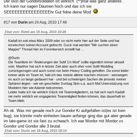
Der skin der Gondorsoldaten ist wirklich (**)mal was ganz anderes .
Ich kann nur sagen Daumen hoch und das ich sie
SEEEEEEEEEEEEEEEEhr Gut fidne deine Mod
#17
von
Durin
am 24 Aug, 2010 17:46
Zitat von: Rimli am 19 Aug, 2010 10:28
Kadafi ist seit etwa März 2009 oder so nicht mehr hier auf der Seite und hat
inzwischen seinen Account gelöscht. Guck mal werden "Wir suchen einen
Mapper" Thread hier im Forenbereich erstellt hat ...
@Durin
Die Teamliste im "Änderungen der SuM 1½ Mod" sollte eigentlich immer aktuell
sein. Maethor hat sich in letzter Zeit aber auch eher vom SuM-Modding
zurückgezogen und auch sonst nur beim Heavy Coding geholfen. Da sonst leider
keiner aktiv im Team ist, hab ich das meiste alleine machen müssen - weswegen
es auch so lange gedauert hat - und bei schwierigen Sachen die jenseits meiner
Sphären liegen - wie ein gescheiter Gorbag Skin o.ä. auch Mal Unterstützung von
Moddern hier wie Adamin bekommen.
Leider hatte ich nie wirklich Glück mit Teammitgliedern, es hat sich nach Kadafi
nie mehr wirklich ein engagiertes Teammitglied finden können, das dauerhaft im
Team blieb.
Ah ok. Was mir gerade noch zur Gondor Ki aufgefallen ist(es ist kein
bug), sie könnte mehr einheiten bauen anfangs ging das gut aber gerade
im late-game ist sie fast zu schwach. Ich war Mordor mit Mordor vs
Gondor und Gondor alle 3 brutal.
Zitat von: Durin am 18 Aug, 2010 18:14