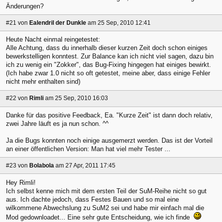
Änderungen?
#21
von
Ealendril der Dunkle
am 25 Sep, 2010 12:41
Heute Nacht einmal reingetestet:
Alle Achtung, dass du innerhalb dieser kurzen Zeit doch schon einiges
bewerkstelligen konntest. Zur Balance kan ich nicht viel sagen, dazu bin
ich zu wenig ein "Zokker", das Bug-Fixing hingegen hat einiges bewirkt.
(Ich habe zwar 1.0 nicht so oft getestet, meine aber, dass einige Fehler
nicht mehr enthalten sind)
#22
von
Rimli
am 25 Sep, 2010 16:03
Danke für das positive Feedback, Ea. "Kurze Zeit" ist dann doch relativ,
zwei Jahre läuft es ja nun schon. ^^
Ja die Bugs konnten noch einige ausgemerzt werden. Das ist der Vorteil
an einer öffentlichen Version: Man hat viel mehr Tester ...
#23
von
Bolabola
am 27 Apr, 2011 17:45
Hey Rimli!
Ich selbst kenne mich mit dem ersten Teil der SuM-Reihe nicht so gut
aus. Ich dachte jedoch, dass Festes Bauen und so mal eine
wilkommene Abwechslung zu SuM2 sei und habe mir einfach mal die
Mod gedownloadet... Eine sehr gute Entscheidung, wie ich finde