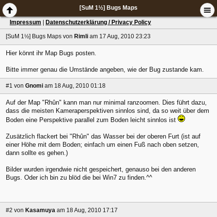
[SuM 1½] Bugs Maps
Impressum
|
Datenschutzerklärung / Privacy Policy
[SuM 1½] Bugs Maps
von
Rimli
am 17 Aug, 2010 23:23
Hier könnt ihr Map Bugs posten.
Bitte immer genau die Umstände angeben, wie der Bug zustande kam.
#1
von
Gnomi
am 18 Aug, 2010 01:18
Auf der Map "Rhûn" kann man nur minimal ranzoomen. Dies führt dazu,
dass die meisten Kameraperspektiven sinnlos sind, da so weit über dem
Boden eine Perspektive parallel zum Boden leicht sinnlos ist
Zusätzlich flackert bei "Rhûn" das Wasser bei der oberen Furt (ist auf
einer Höhe mit dem Boden; einfach um einen Fuß nach oben setzen,
dann sollte es gehen.)
Bilder wurden irgendwie nicht gespeichert, genauso bei den anderen
Bugs. Oder ich bin zu blöd die bei Win7 zu finden.^^
#2
von
Kasamuya
am 18 Aug, 2010 17:17