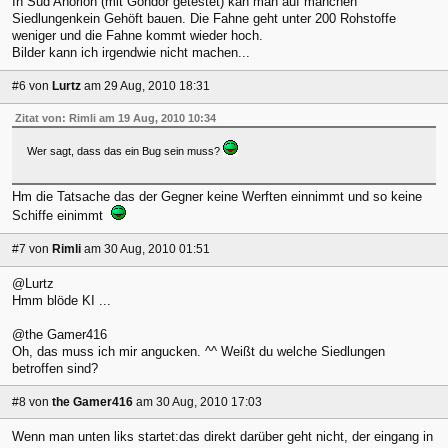
In Süd Anorion (mit Gondor getestet) kan man auf manchen
Siedlungenkein Gehöft bauen. Die Fahne geht unter 200 Rohstoffe
weniger und die Fahne kommt wieder hoch.
Bilder kann ich irgendwie nicht machen...
#6
von
Lurtz
am 29 Aug, 2010 18:31
Zitat von: Rimli am 19 Aug, 2010 10:34
Wer sagt, dass das ein Bug sein muss?
Hm die Tatsache das der Gegner keine Werften einnimmt und so keine
Schiffe einimmt
#7
von
Rimli
am 30 Aug, 2010 01:51
@Lurtz
Hmm blöde KI ...
@the Gamer416
Oh, das muss ich mir angucken. ^^ Weißt du welche Siedlungen
betroffen sind?
#8
von
the Gamer416
am 30 Aug, 2010 17:03
Wenn man unten liks startet:das direkt darüber geht nicht, der eingang in