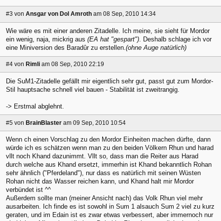
#3
von
Ansgar von Dol Amroth
am 08 Sep, 2010 14:34
Wie wäre es mit einer anderen Zitadelle. Ich meine, sie sieht für Mordor
ein wenig, naja, mickrig aus
(EA hat "gespart")
. Deshalb schlage ich vor
eine Miniversion des Baradûr zu erstellen.
(ohne Auge natürlich)
#4
von
Rimli
am 08 Sep, 2010 22:19
Die SuM1-Zitadelle gefällt mir eigentlich sehr gut, passt gut zum Mordor-
Stil hauptsache schnell viel bauen - Stabilität ist zweitrangig.
-> Erstmal abglehnt.
#5
von
BrainBlaster
am 09 Sep, 2010 10:54
Wenn ch einen Vorschlag zu den Mordor Einheiten machen dürfte, dann
würde ich es schätzen wenn man zu den beiden Völkern Rhun und harad
vllt noch Khand dazunimmt. Vllt so, dass man die Reiter aus Harad
durch welche aus Khand ersetzt, immerhin ist Khand bekanntlich Rohan
sehr ähnlich ("Pferdeland"), nur dass es natürlich mit seinen Wüsten
Rohan nicht das Wasser reichen kann, und Khand halt mir Mordor
verbündet ist ^^
Außerdem sollte man (meiner Ansicht nach) das Volk Rhun viel mehr
ausarbeiten. Ich finde es ist sowohl in Sum 1 alsauch Sum 2 viel zu kurz
geraten, und im Edain ist es zwar etwas verbessert, aber immernoch nur