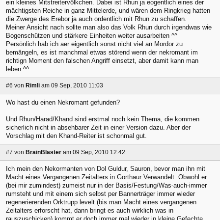
ein kleines Mitstreitervölkchen. Dabei ist Rhun ja eogentlich eines der
mächtigsten Reiche in ganz Mittelerde, und wären dem Ringkrieg hatten
die Zwerge des Erebor ja auch ordentlich mit Rhun zu schaffen.
Meiner Ansicht nach sollte man also das Volk Rhun durch irgendwas wie
Bogenschützen und stärkere Einheiten weiter ausarbeiten ^^
Persönlich hab ich aer eigentlich sonst nicht viel an Mordor zu
bemängeln, es ist manchmal etwas störend wenn der nekromant im
richtign Moment den falschen Angriff einsetzt, aber damit kann man
leben ^^
#6
von
Rimli
am 09 Sep, 2010 11:03
Wo hast du einen Nekromant gefunden?
Und Rhun/Harad/Khand sind erstmal noch kein Thema, die kommen
sicherlich nicht in absehbarer Zeit in einer Version dazu. Aber der
Vorschlag mit den Khand-Reiter ist schonmal gut.
#7
von
BrainBlaster
am 09 Sep, 2010 12:42
Ich mein den Nekormanten von Dol Guldur, Sauron, bevor man ihn mit
Macht eines Vergangenen Zeitalters in Gorthaur Verwandelt. Obwohl er
(bei mir zumindest) zumeist nur in der Basis/Festung/Was-auch-immer
rumsteht und mit einem sich selbst per Bannerträger immer wieder
regenerierenden Orktrupp levelt (bis man Macht eines vergangenen
Zeitalters erforscht hat, dann bringt es auch wirklich was in
rauszuschicken) kommt er doch immer mal wieder in kleine Gefechte,