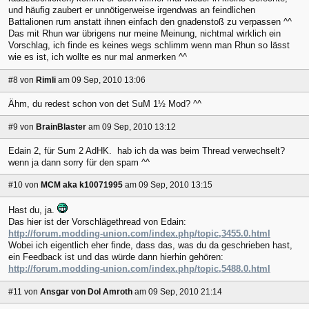
und häufig zaubert er unnötigerweise irgendwas an feindlichen
Battalionen rum anstatt ihnen einfach den gnadenstoß zu verpassen ^^
Das mit Rhun war übrigens nur meine Meinung, nichtmal wirklich ein
Vorschlag, ich finde es keines wegs schlimm wenn man Rhun so lässt
wie es ist, ich wollte es nur mal anmerken ^^
#8
von
Rimli
am 09 Sep, 2010 13:06
Ähm, du redest schon von det SuM 1½ Mod? ^^
#9
von
BrainBlaster
am 09 Sep, 2010 13:12
Edain 2, für Sum 2 AdHK. hab ich da was beim Thread verwechselt?
wenn ja dann sorry für den spam ^^
#10
von
MCM aka k10071995
am 09 Sep, 2010 13:15
Hast du, ja.
Das hier ist der Vorschlägethread von Edain:
http://forum.modding-union.com/index.php/topic,3455.0.html
Wobei ich eigentlich eher finde, dass das, was du da geschrieben hast,
ein Feedback ist und das würde dann hierhin gehören:
http://forum.modding-union.com/index.php/topic,5488.0.html
#11
von
Ansgar von Dol Amroth
am 09 Sep, 2010 21:14