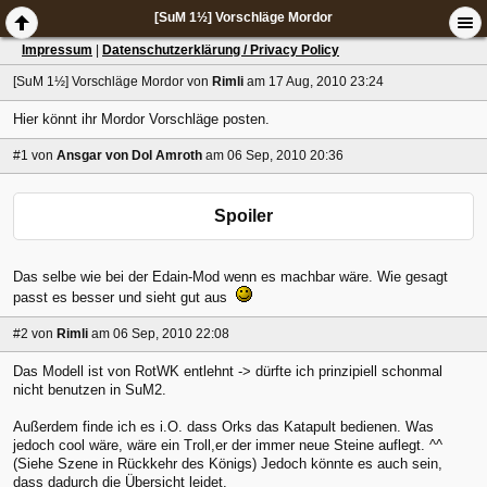
[SuM 1½] Vorschläge Mordor
Impressum
|
Datenschutzerklärung / Privacy Policy
[SuM 1½] Vorschläge Mordor
von
Rimli
am 17 Aug, 2010 23:24
Hier könnt ihr Mordor Vorschläge posten.
#1
von
Ansgar von Dol Amroth
am 06 Sep, 2010 20:36
Spoiler
Das selbe wie bei der Edain-Mod wenn es machbar wäre. Wie gesagt
passt es besser und sieht gut aus
#2
von
Rimli
am 06 Sep, 2010 22:08
Das Modell ist von RotWK entlehnt -> dürfte ich prinzipiell schonmal
nicht benutzen in SuM2.
Außerdem finde ich es i.O. dass Orks das Katapult bedienen. Was
jedoch cool wäre, wäre ein Troll,er der immer neue Steine auflegt. ^^
(Siehe Szene in Rückkehr des Königs) Jedoch könnte es auch sein,
dass dadurch die Übersicht leidet.