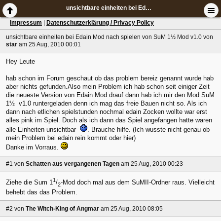
unsichtbare einheiten bei Edain Mod nach spielen von SuM 1½ Mod v1.0
Impressum
|
Datenschutzerklärung / Privacy Policy
unsichtbare einheiten bei Edain Mod nach spielen von SuM 1½ Mod v1.0
von
star
am 25 Aug, 2010 00:01
Hey Leute
hab schon im Forum geschaut ob das problem bereiz genannt wurde hab
aber nichts gefunden.Also mein Problem ich hab schon seit einiger Zeit
die neueste Version von Edain Mod drauf dann hab ich mir den Mod SuM
1½ v1.0 runtergeladen denn ich mag das freie Bauen nicht so. Als ich
dann nach etlichen spielstunden nochmal edain Zocken wollte war erst
alles pink im Spiel. Doch als ich dann das Spiel angefangen hatte waren
alle Einheiten unsichtbar
. Brauche hilfe. (Ich wusste nicht genau ob
mein Problem bei edain rein kommt oder hier)
Danke im Vorraus.
#1
von
Schatten aus vergangenen Tagen
am 25 Aug, 2010 00:23
1
Ziehe die Sum 1
/
-Mod doch mal aus dem SuMII-Ordner raus. Vielleicht
2
behebt das das Problem.
#2
von
The Witch-King of Angmar
am 25 Aug, 2010 08:05