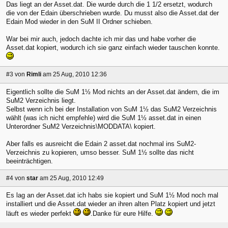
Das liegt an der Asset.dat. Die wurde durch die 1 1/2 ersetzt, wodurch
die von der Edain überschrieben wurde. Du musst also die Asset.dat der
Edain Mod wieder in den SuM II Ordner schieben.
War bei mir auch, jedoch dachte ich mir das und habe vorher die
Asset.dat kopiert, wodurch ich sie ganz einfach wieder tauschen konnte.
#3
von
Rimli
am 25 Aug, 2010 12:36
Eigentlich sollte die SuM 1½ Mod nichts an der Asset.dat ändern, die im
SuM2 Verzeichnis liegt.
Selbst wenn ich bei der Installation von SuM 1½ das SuM2 Verzeichnis
wählt (was ich nicht empfehle) wird die SuM 1½ asset.dat in einen
Unterordner SuM2 Verzeichnis\MODDATA\ kopiert.
Aber falls es ausreicht die Edain 2 asset.dat nochmal ins SuM2-
Verzeichnis zu kopieren, umso besser. SuM 1½ sollte das nicht
beeinträchtigen.
#4
von
star
am 25 Aug, 2010 12:49
Es lag an der Asset.dat ich habs sie kopiert und SuM 1½ Mod noch mal
installiert und die Asset.dat wieder an ihren alten Platz kopiert und jetzt
läuft es wieder perfekt
.Danke für eure Hilfe.