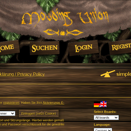
lärung / Privacy Policy
er
registrieren
. Haben Sie Ihre
Aktivierungs E-
Select Boards:
rt und Sitzungslänge. Hierbei werden gemäß
und Passwort verschlüsselt für die gewählte
Language: