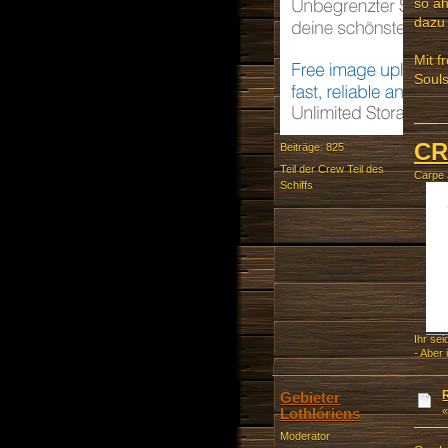
so äh
dazu 
Mit f
Souls
CR
Beiträge: 825
Teil der Crew Teil des
Carpe
Schiffs
Ihr se
- Aber 
Gebieter
Lothlóriens
Moderator