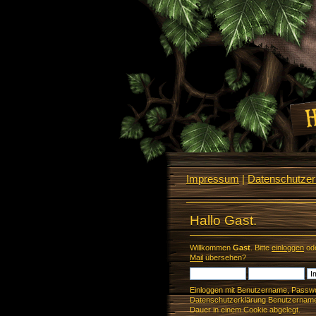
Impressum
|
Datenschutzerk
Hallo Gast.
Willkommen
Gast
. Bitte
einloggen
od
Mail
übersehen?
Einloggen mit Benutzername, Passwo
Datenschutzerklärung Benutzername 
Dauer in einem Cookie abgelegt.