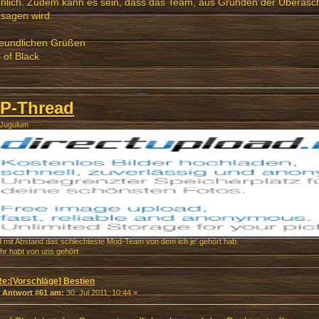
nlich. Zudem kann es sein, dass das Team, aus Gründen der Überasch
sagen wird.
reundlichen Grüßen
 of Black
P-Thread
 Jugulum
id mit Abstand das schlechteste Mod-Team von dem ich je' gehört hab.
ihr habt von uns gehört
Re:[Vorschläge] Bestien
«
Antwort #61 am:
30. Jul 2011, 10:44 »