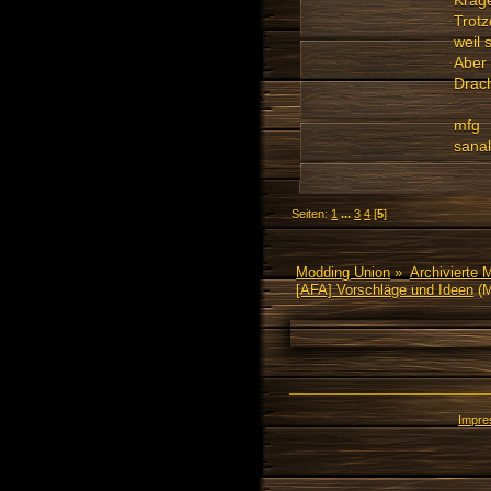
Trot
weil
Aber 
Drach
mfg
sanal
Seiten:
1
...
3
4
[
5
]
Modding Union
»
Archivierte 
[AFA] Vorschläge und Ideen
(M
Impr