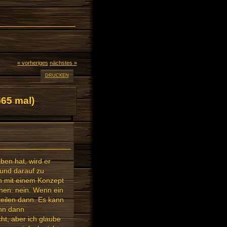
« vorheriges
nächstes »
DRUCKEN
65 mal)
ben hat, wird er
rund darauf zu
ch mit einem Konzept
nen: nein. Wenn ein
teilen dann. Es kann
ihn dann
cht, aber ich glaube