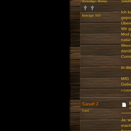
Souls
Verteidiger Morias
Ich k
Beiträge: 503
gepos
Überr
Wir g
Mod p
natür
Wenn 
darüb
Commu
In di
MfG
Gebie
«
Letzt
Sanalf 2
Gast
Ja, w
mache
Krage