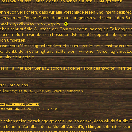
 of Black hat das Ganze eigendlich schon auf den Punkt getroffen.
ann euch versichern, dass wir alle Vorschläge lesen und intern besprec
tet werden. Ob das Ganze dann auch umgesetzt wird steht in den Ster
aschungseffekt sollte es ja geben
ehen sehr auf die Wünsche der Community ein, solang sie Tolkiengetre
assen. Sollten wir aber ein besseres Sytem dafür geplant haben, werd
lich umsetzen.
wir einen Vorschlag unbeantwortet lassen, warten wir meist, was der
er denkt, denn es bringt uns nichts, wenn wir einen Vorschlag umsetze
nity nicht gefällt.
esem Fall hat aber Sanalf 2 schon auf deinen Post geantwortet, herr 
ter Lothlóriens
e Änderung: 30. Jul 2011, 11:38 von Gebieter Lothlóriens
»
Re:[Vorschläge] Bestien
«
Antwort #62 am:
30. Jul 2011, 12:52 »
ir haben deine Vorschläge gelesen und ich denke, dass wir da für die 
n können. Vor allem deine Modell-Vorschläge klingen sehr interessant
nechsendrachen hab ich noch gar nicht gedacht...