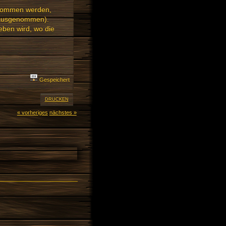
ukommen werden,
l ausgenommen).
eben wird, wo die
Gespeichert
DRUCKEN
« vorheriges
nächstes »