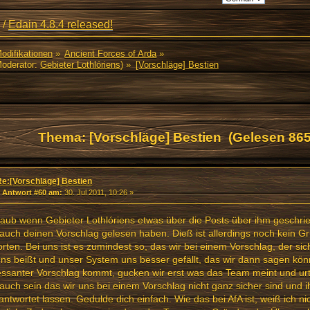
/
Edain 4.8.4 released!
Modifikationen
»
Ancient Forces of Arda
»
oderator:
Gebieter Lothlóriens
) »
[Vorschläge] Bestien
Thema: [Vorschläge] Bestien (Gelesen 865
Re:[Vorschläge] Bestien
«
Antwort #60 am:
30. Jul 2011, 10:26 »
laub wenn Gebieter Lothlóriens etwas über die Posts über ihm geschrie
auch deinen Vorschlag gelesen haben. Dieß ist allerdings noch kein G
rten. Bei uns ist es zumindest so, das wir bei einem Vorschlag, der si
ns beißt und unser System uns besser gefällt, das wir dann sagen kön
essanter Vorschlag kommt, gucken wir erst was das Team meint und ur
auch sein das wir uns bei einem Vorschlag nicht ganz sicher sind und 
ntwortet lassen. Gedulde dich einfach. Wie das bei AfA ist, weiß ich ni