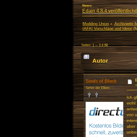
News:
Edain 4.8.4 veröffentlicht!
Modding Union
»
Archivierte 
[AFA] Vorschläge und Ideen
(M
Seiten:
1
...
3
4
[
5
]
Autor
Souls of Black
Seher der Elben
Ich g
wohl 
antwo
von u
inter
aber 
unbea