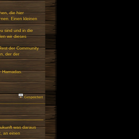
hen, die hier
nen. Einen kleinen
u sind und in die
en wir dieses
 Rest der Community
n, der der
der Hamadas.
Gespeichert
Zukunft was daraus
, an einen