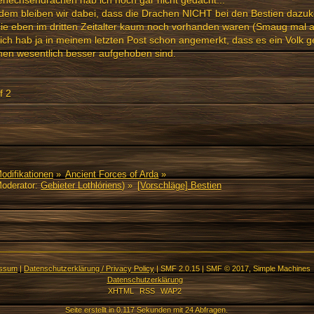
zdem bleiben wir dabei, dass die Drachen NICHT bei den Bestien daz
 sie eben im dritten Zeitalter kaum noch vorhanden waren (Smaug ma
ich hab ja in meinem letzten Post schon angemerkt, dass es ein Volk g
en wesentlich besser aufgehoben sind.
f 2
Modifikationen
»
Ancient Forces of Arda
»
oderator:
Gebieter Lothlóriens
) »
[Vorschläge] Bestien
essum
|
Datenschutzerklärung / Privacy Policy
|
SMF 2.0.15
|
SMF © 2017
,
Simple Machines
Datenschutzerklärung
XHTML
RSS
WAP2
Seite erstellt in 0.117 Sekunden mit 24 Abfragen.