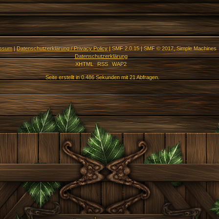
essum
|
Datenschutzerklärung / Privacy Policy
|
SMF 2.0.15
|
SMF © 2017
,
Simple Machines
Datenschutzerklärung
XHTML
RSS
WAP2
Seite erstellt in 0.486 Sekunden mit 21 Abfragen.