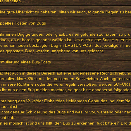
reimtheiten.
ne gute Übersicht zu behalten, bitten wir euch, folgende Regeln zu be
oppeltes Posten von Bugs
ihr einen Bug gefunden, oder glaubt, einen gefunden zu haben, so prüf
iben, ob er bereits genannt worden ist. Um euch diese Suche zu erleic
bemühen, jeden bestätigten Bug im ERSTEN POST des jeweiligen Threa
elt gepostete Bugs werden umgehend von uns gelöscht.
rmulierung eines Bug-Posts
e achtet auch in diesem Bereich auf eine angemessene Rechtschreibu
ormuliert klare Sätze mit den passenden Satzzeichen. Auch aggressive
 unsere Richtlinien oder die Forenregeln verstoßen, werden SOFORT 
ihr nun einen Bug melden möchtet, so geht bitte annähernd folgende
hreibung des Volks/der Einheit/des Helden/des Gebäudes, bei dem/de
taucht ist.
ichst genaue Schilderung des Bugs und was ihr vor, während oder na
cht habt.
 es möglich ist und uns hilft, den Bug zu erkennen, fügt bitte ein Bild 