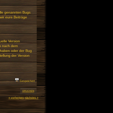
alle genannten Bugs
wir eure Beiträge
tuelle Version
en nach dem
t haben oder der Bug
tellung der Version
Gespeichert
DRUCKEN
« vorheriges
nächstes »