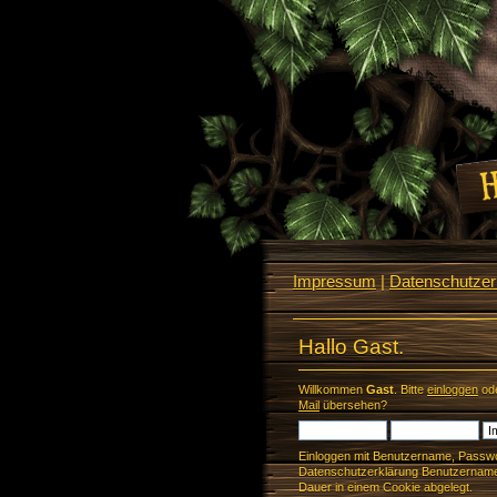
Impressum
|
Datenschutzerk
Hallo Gast.
Willkommen
Gast
. Bitte
einloggen
od
Mail
übersehen?
Einloggen mit Benutzername, Passwo
Datenschutzerklärung Benutzername 
Dauer in einem Cookie abgelegt.