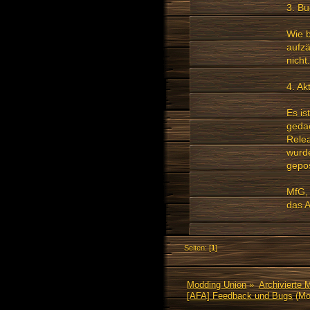
3. Bu
Wie b
aufzä
nicht.
4. Ak
Es is
gedac
Relea
wurde
gepos
MfG,
das 
Seiten: [
1
]
Modding Union
»
Archivierte 
[AFA] Feedback und Bugs
(Mo