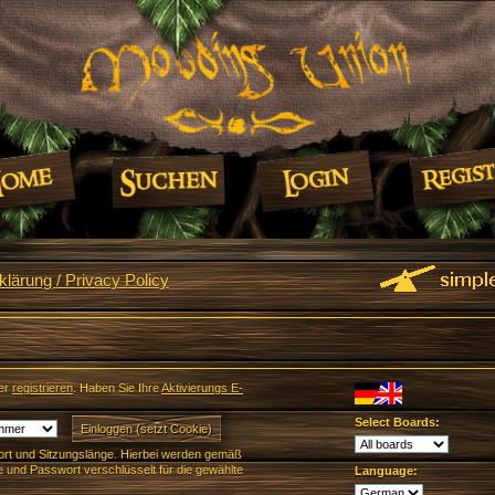
lärung / Privacy Policy
er
registrieren
. Haben Sie Ihre
Aktivierungs E-
Select Boards:
rt und Sitzungslänge. Hierbei werden gemäß
und Passwort verschlüsselt für die gewählte
Language: