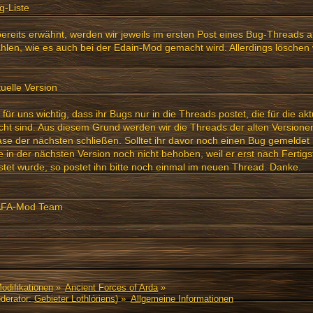
g-Liste
ereits erwähnt, werden wir jeweils im ersten Post eines Bug-Threads 
hlen, wie es auch bei der Edain-Mod gemacht wird. Allerdings löschen 
tuelle Version
t für uns wichtig, dass ihr Bugs nur in die Threads postet, die für die ak
ht sind. Aus diesem Grund werden wir die Threads der alten Version
se der nächsten schließen. Solltet ihr davor noch einen Bug gemelde
 in der nächsten Version noch nicht behoben, weil er erst nach Fertigs
tet wurde, so postet ihn bitte noch einmal im neuen Thread. Danke.
AFA-Mod Team
Modifikationen
»
Ancient Forces of Arda
»
derator:
Gebieter Lothlóriens
) »
Allgemeine Informationen