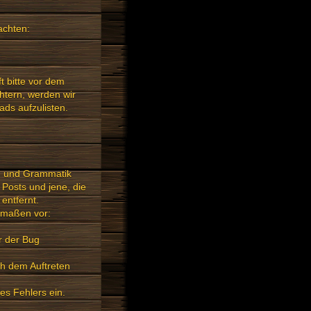
achten:
t bitte vor dem
htern, werden wir
ds aufzulisten.
ng und Grammatik
 Posts und jene, die
entfernt.
rmaßen vor:
r der Bug
ch dem Auftreten
des Fehlers ein.