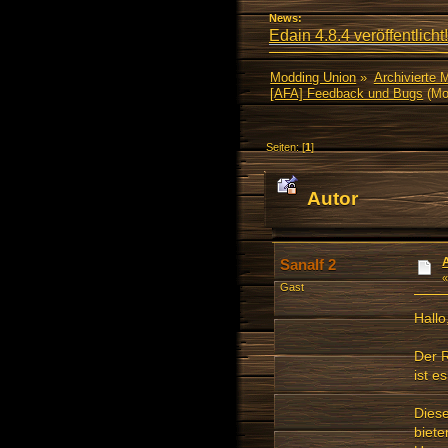
News:
Edain 4.8.4 veröffentlicht!
Modding Union
»
Archivierte 
[AFA] Feedback und Bugs
(Mo
Seiten: [
1
]
Autor
Sanalf 2
Gast
Hallo
Der R
ist e
Diese
biete