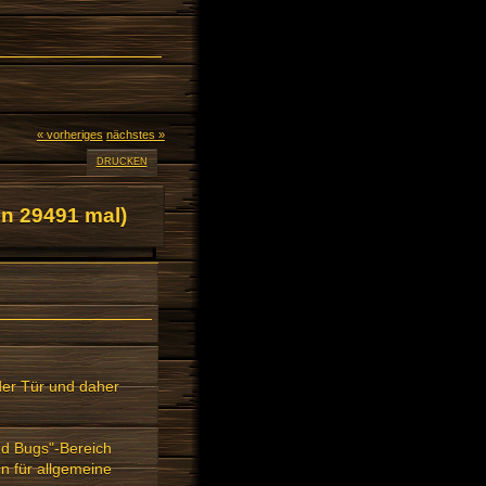
« vorheriges
nächstes »
DRUCKEN
n 29491 mal)
der Tür und daher
nd Bugs"-Bereich
en für allgemeine