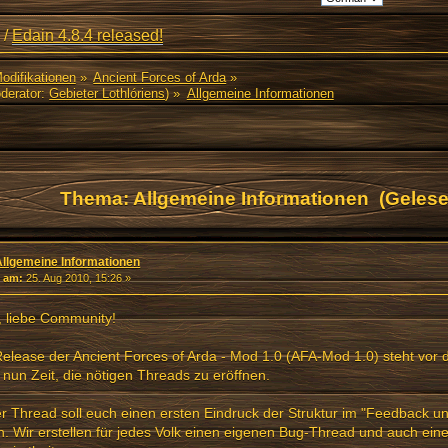
/
Edain 4.8.4 released!
Modifikationen
»
Ancient Forces of Arda
»
derator:
Gebieter Lothlóriens
) »
Allgemeine Informationen
Thema: Allgemeine Informationen (Gelese
Allgemeine Informationen
«
am:
25. Aug 2010, 15:26 »
, liebe Community!
elease der Ancient Forces of Arda - Mod 1.0 (AFA-Mod 1.0) steht vor 
s nun Zeit, die nötigen Threads zu eröffnen.
r Thread soll euch einen ersten Eindruck der Struktur im "Feedback u
n. Wir erstellen für jedes Volk einen eigenen Bug-Thread und auch ein