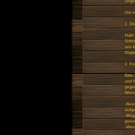
Unge
Um ei
1. D
Habt 
Schre
uns 
Dopp
2. Fo
Bitt
und f
gegen
Wenn 
-Besc
aufge
-Mögl
gema
-Wenn