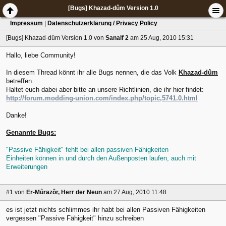
[Bugs] Khazad-dûm Version 1.0
Impressum
|
Datenschutzerklärung / Privacy Policy
[Bugs] Khazad-dûm Version 1.0
von
Sanalf 2
am 25 Aug, 2010 15:31
Hallo, liebe Community!
In diesem Thread könnt ihr alle Bugs nennen, die das Volk
Khazad-dûm
betreffen.
Haltet euch dabei aber bitte an unsere Richtlinien, die ihr hier findet:
http://forum.modding-union.com/index.php/topic,5741.0.html
Danke!
Genannte Bugs:
"Passive Fähigkeit" fehlt bei allen passiven Fähigkeiten
Einheiten können in und durch den Außenposten laufen, auch mit
Erweiterungen
#1
von
Er-Mûrazôr, Herr der Neun
am 27 Aug, 2010 11:48
es ist jetzt nichts schlimmes ihr habt bei allen Passiven Fähigkeiten
vergessen "Passive Fähigkeit" hinzu schreiben