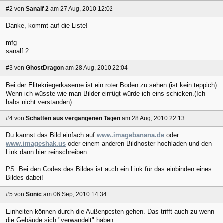
#2
von
Sanalf 2
am 27 Aug, 2010 12:02
Danke, kommt auf die Liste!
mfg
sanalf 2
#3
von
GhostDragon
am 28 Aug, 2010 22:04
Bei der Elitekriegerkaserne ist ein roter Boden zu sehen.(ist kein teppich)
Wenn ich wüsste wie man Bilder einfügt würde ich eins schicken.(Ich
habs nicht verstanden)
#4
von
Schatten aus vergangenen Tagen
am 28 Aug, 2010 22:13
Du kannst das Bild einfach auf
www.imagebanana.de
oder
www.imageshak.us
oder einem anderen Bildhoster hochladen und den
Link dann hier reinschreiben.
PS: Bei den Codes des Bildes ist auch ein Link für das einbinden eines
Bildes dabei!
#5
von
Sonic
am 06 Sep, 2010 14:34
Einheiten können durch die Außenposten gehen. Das trifft auch zu wenn
die Gebäude sich "verwandelt" haben.