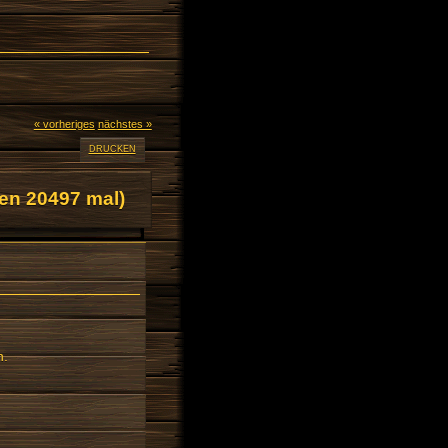
« vorheriges
nächstes »
DRUCKEN
en 20497 mal)
n.