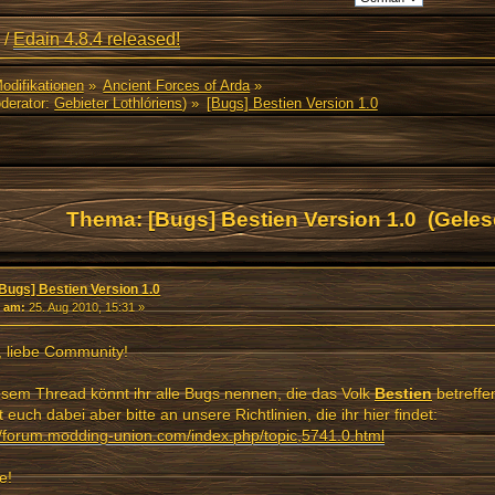
/
Edain 4.8.4 released!
Modifikationen
»
Ancient Forces of Arda
»
derator:
Gebieter Lothlóriens
) »
[Bugs] Bestien Version 1.0
Thema: [Bugs] Bestien Version 1.0 (Geles
[Bugs] Bestien Version 1.0
«
am:
25. Aug 2010, 15:31 »
, liebe Community!
esem Thread könnt ihr alle Bugs nennen, die das Volk
Bestien
betreffe
t euch dabei aber bitte an unsere Richtlinien, die ihr hier findet:
//forum.modding-union.com/index.php/topic,5741.0.html
e!