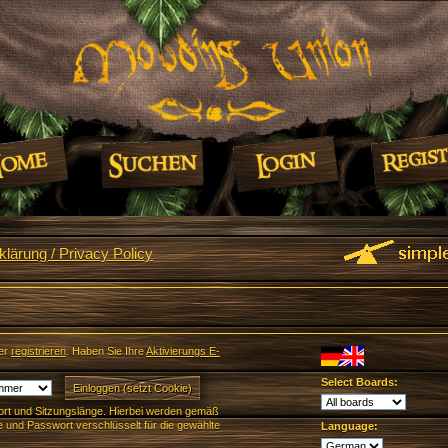
lärung / Privacy Policy
er
registrieren
. Haben Sie Ihre
Aktivierungs E-
Select Boards:
rt und Sitzungslänge. Hierbei werden gemäß
und Passwort verschlüsselt für die gewählte
Language: