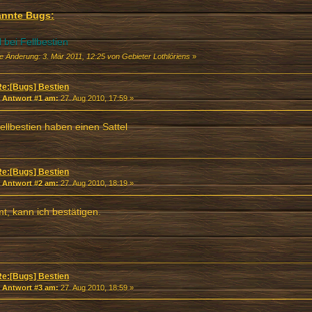
nnte Bugs:
l bei Fellbestien
e Änderung: 3. Mär 2011, 12:25 von Gebieter Lothlóriens
»
Re:[Bugs] Bestien
«
Antwort #1 am:
27. Aug 2010, 17:59 »
ellbestien haben einen Sattel
Re:[Bugs] Bestien
«
Antwort #2 am:
27. Aug 2010, 18:19 »
t, kann ich bestätigen.
Re:[Bugs] Bestien
«
Antwort #3 am:
27. Aug 2010, 18:59 »