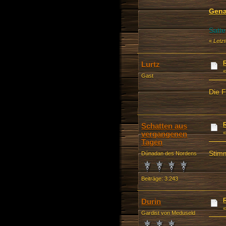
Gena
Satte
«
Letzt
Lurtz
Gast
Die F
Schatten aus
vergangenen
Tagen
Stimm
Dúnadan des Nordens
Beiträge: 3.243
Durin
Gardist von Meduseld