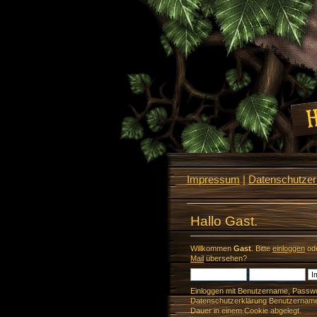
Impressum
|
Datenschutzerk
Hallo Gast.
Willkommen
Gast
. Bitte
einloggen
od
Mail
übersehen?
Einloggen mit Benutzername, Passwo
Datenschutzerklärung Benutzername 
Dauer in einem Cookie abgelegt.