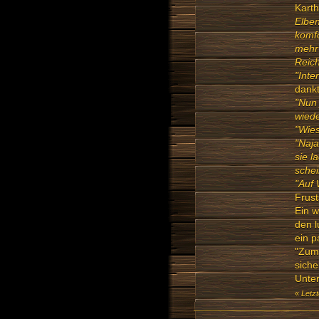
Karth
Elben
komfo
mehr
Reic
"Inte
dankt
"Nun 
wiede
"Wie
"Naja
sie l
schei
"Auf
Frust
Ein w
den 
ein p
"Zum 
siche
Unter
«
Letz