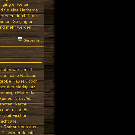
 ging er weiter
d für eine Herberge
berreden durch Frau
ommen. So ging er
rand mehr werden
Gespeichert
aufen war verlief
 das noble Rathaus
 große Häuser, doch
ber den Marktplatz
ur einige Meter da
 kaufen.
"Frischer
boten. Karthull
eher nicht. Er
ge Zeit Fischer
icht alle.
das Rathaus nun aus
r?"
, wieder dachte