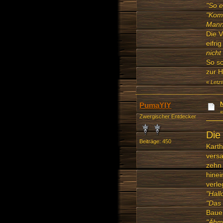
"So e
"Komm
Mann
Die 
eifri
nicht
So sc
zur H
«
Letz
PumaYIY
Zwergischer Entdecker
Die
Beiträge: 450
Karth
versa
zehn 
hinei
verle
"Hall
"Das 
Bauer
"Ähm.