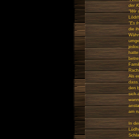
der K
"Wir 
Lôdrh
"Es f
die i
Währe
umge
jedoc
hatte
betre
Famil
Rache
Als e
dass 
den b
sich 
wann 
ansta
am n
In de
Lûdhr
Schla