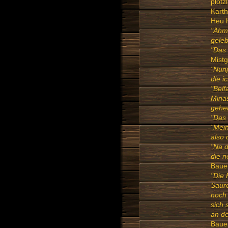
plötz
Karth
Heu h
"Ähm
geleb
"Das 
Mistg
"Nunj
die i
"Belf
Mina
gehen
"Das 
"Mein
also 
"Na d
die n
Baue
"Die 
Sauro
noch 
sich 
an de
Bauer