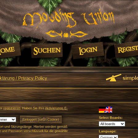
lärung / Privacy Policy
er
registrieren
. Haben Sie Ihre
Aktivierungs E-
Select Boards:
rt und Sitzungslänge. Hierbei werden gemäß
und Passwort verschlüsselt für die gewählte
Language: