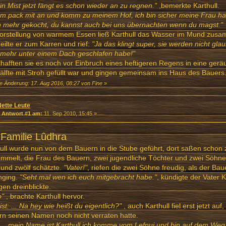
in Mist jetzt fängt es schon wieder an zu regnen."
,bemerkte Karthull.
 pack mit an und komm zu meinem Hof, ich bin sicher meine Frau hat
 mehr gekocht, du kannst auch bei uns übernachten wenn du magst."
Vorstellung von warmem Essen ließ Karthull das Wasser im Mund zus
g eilte er zum Karren und rief:
"Ja das klingt super, sie werden nicht gla
 mehr unter einem Dach geschlafen habe!"
hafften sie es noch vor Einbruch eines heftigeren Regens in eine ger
älfte mit Stroh gefüllt war und gingen gemeinsam ins Haus des Bauers
te Änderung: 17. Aug 2016, 08:27 von Fine
»
Nette Leute
«
Antwort #1 am:
11. Sep 2010, 15:45 »
 Familie Lûdhra
ull wurde nun von dem Bauern in die Stube geführt, dort saßen scho
mmelt, die Frau des Bauern, zwei jugendliche Töchter und zwei Söhne 
und zwölf schätzte.
"Vater!"
, riefen die zwei Söhne freudig, als der Bau
nging.
"Seht mal wen ich euch mitgebracht habe."
, kündigte der Vater K
gen dreinblickte.
o"
, brachte Karthull hervor.
ist: ... Na hey wie heißt du eigentlich?"
, auch Karthull fiel erst jetzt au
n seinen Namen noch nicht verraten hatte.
.. mein Name ist Karthull ich komme vom Lefnui und bin auf dem We