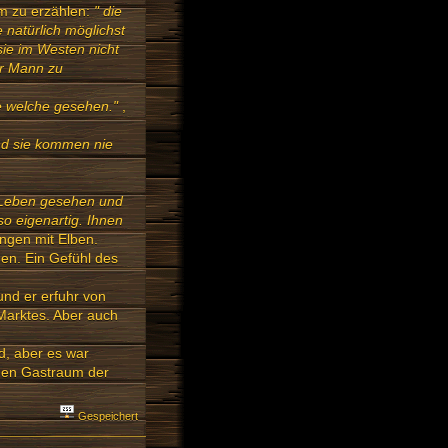
m zu erzählen:
" die
 natürlich möglichst
sie im Westen nicht
er Mann zu
e welche gesehen."
,
und sie kommen nie
m Leben gesehen und
so eigenartig. Ihnen
ngen mit Elben.
en. Ein Gefühl des
und er erfuhr von
Marktes. Aber auch
d, aber es war
 den Gastraum der
Gespeichert