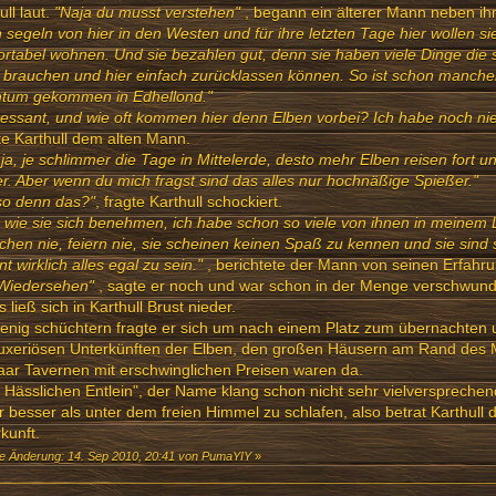
ull laut.
"Naja du musst verstehen"
, begann ein älterer Mann neben ih
 segeln von hier in den Westen und für ihre letzten Tage hier wollen sie
rtabel wohnen. Und sie bezahlen gut, denn sie haben viele Dinge die 
 brauchen und hier einfach zurücklassen können. So ist schon manch
htum gekommen in Edhellond."
ressant, und wie oft kommen hier denn Elben vorbei? Ich habe noch ni
e Karthull dem alten Mann.
ja, je schlimmer die Tage in Mittelerde, desto mehr Elben reisen fort 
r. Aber wenn du mich fragst sind das alles nur hochnäßige Spießer."
so denn das?"
, fragte Karthull schockiert.
 wie sie sich benehmen, ich habe schon so viele von ihnen in meine
achen nie, feiern nie, sie scheinen keinen Spaß zu kennen und sie sind 
nt wirklich alles egal zu sein."
, berichtete der Mann von seinen Erfahru
 Wiedersehen"
, sagte er noch und war schon in der Menge verschwund
s ließ sich in Karthull Brust nieder.
enig schüchtern fragte er sich um nach einem Platz zum übernachten 
luxeriösen Unterkünften der Elben, den großen Häusern am Rand des 
aar Tavernen mit erschwinglichen Preisen waren da.
Hässlichen Entlein", der Name klang schon nicht sehr vielversprechen
r besser als unter dem freien Himmel zu schlafen, also betrat Karthull
kunft.
te Änderung: 14. Sep 2010, 20:41 von PumaYIY
»