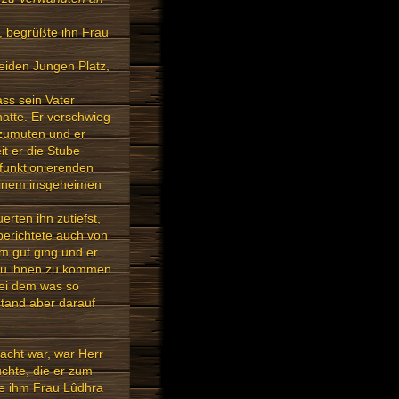
, begrüßte ihn Frau
eiden Jungen Platz,
ss sein Vater
atte. Er verschwieg
 zumuten und er
it er die Stube
r funktionierenden
seinem insgeheimen
rten ihn zutiefst,
berichtete auch von
m gut ging und er
h zu ihnen zu kommen
bei dem was so
stand aber darauf
wacht war, war Herr
uchte, die er zum
ie ihm Frau Lûdhra