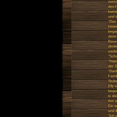
zurec
des H
kamen
und 
"Das 
hinte
bega
denn
Bauer
denke
saub
"Scha
"Vate
der S
"Dan
Famil
Stube
Elly 
bequ
in di
ihm w
Ein w
und i
"Ich 