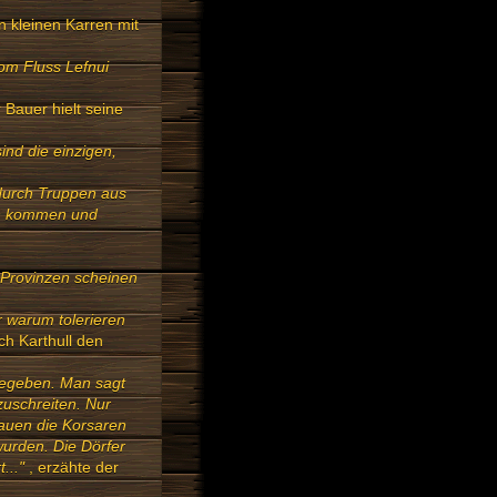
n kleinen Karren mit
om Fluss Lefnui
 Bauer hielt seine
ind die einzigen,
 durch Truppen aus
en kommen und
n Provinzen scheinen
r warum tolerieren
ch Karthull den
igegeben. Man sagt
zuschreiten. Nur
rauen die Korsaren
 wurden. Die Dörfer
..."
, erzähte der