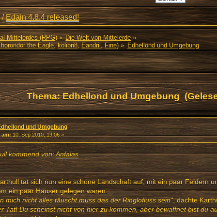
/
Edain 4.8.4 released!
al Mittelerdes (RPG)
»
Die Welt von Mittelerde
»
Thorondor the Eagle
,
kolibri8
,
Eandril
,
Fine
) »
Edhellond und Umgebung
Thema: Edhellond und Umgebung (Gelese
Edhellond und Umgebung
«
am:
10. Sep 2010, 19:06 »
hull kommend von:
Anfalas
arthull tat sich nun eine schöne Landschaft auf, mit ein paar Feldern u
em ein paar Häuser gelegen waren.
 mich nicht alles täuscht muss das der Ringlofluss sein"
, dachte Karthu
er Tat! Du scheinst nicht von hier zu kommen, aber bewaffnet bist du au