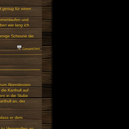
 genug für einen
ammenlaufen und
uben wie lang ich
äumige Scheune die
.
Gespeichert
n zum Abendessen
die Karthull auf
ern in die Stube
arthull an, der
f, dass er dem
g zu Verwandten an