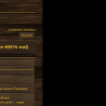
« vorheriges
nächstes »
DRUCKEN
n 49976 mal)
nd einem Flusslauf,
ll laut.
ch nicht."
, sagte