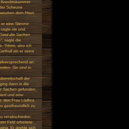
der Knechtskammer
 der Scheune
 zwischen dem Haus
e er eine Stimme
, sagte sie und
"Sind die Sachen
"
, sagte die
ne.
"Hmm, also ich
arthull als er seine
ielversprechend an:
eiten. Sie sind in
fsbereitschaft der
ing dann in die
ne Sachen gefunden,
iant und eine
n, den Frau Lûdhra
o gastfreundlich zu
 zu verabschieden
em Feld arbeitete.
sging. Er drehte sich