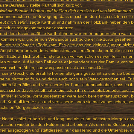
üste Belfalas."
, stellte Karthull sich kurz vor.
sind die Familie, Lûdhra und heißen dich herzlich bei uns Willkommen"
a und machte eine Bewegung, dass er sich an den Tisch setzten solle.
reut mich sehr"
, sagte Karthull und nahm an der Holzbank neben den b
hn seit er reingekommen war anstarrten.
nd dem Essen erzählte Karthull ihnen warum er aufgebrochen war, da
kommen war und er nun Verwandte suchte, die er nie zuvor gesehen h
h, wie sein Vater zu Tode kam. Er wollte das den kleinen Jungen nicht
 Angst das liebreizende Familienklima zu zerstören. Ja, er fühlte sich se
ten hatte wirklich wohl. Er stellte sich vor wie schön es war Teil in eine
ien zu sein. Auf keinen Fall wollte er jemandem aus der Familie von 
wunsch erzählen, soetwas passte nicht an diesen Ort.
r seine Geschichte erzählte hörten alle ganz gespannt zu und sie bedaue
seine Mutter so früh und dann auch noch sein Vater gestorben sei. Er 
eiden Überfällen und versicherte der Familie dannach aber, dass es ih
auch sicher davon erholt hatte. Sie luden ihn ein zu bleiben oder auc
immer er wollte, vorrausgesetzt er wäre auch bereit mitanzupacken, 
nd. Karthull freute sich und versicherte ihnen sie mal zu besuchen, be
ächsten Morgen abzureisen.
r Nacht schlief er herrlich und lang und als er am nächsten Morgen er
a schon wieder bei den Feldern und arbeitete. Als er seine Kleidung s
fen ausgezogen und stattdessen, nur das Hemd und die Unterhose, d