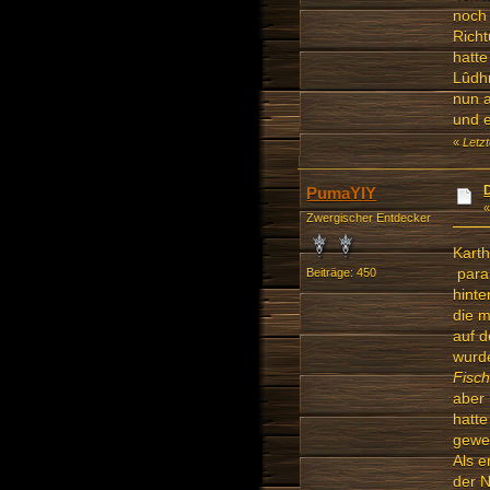
noch 
Richt
hatte
Lûdhr
nun 
und e
«
Letz
PumaYIY
Zwergischer Entdecker
Karth
para
Beiträge: 450
hinte
die m
auf d
wurde
Fisch
aber 
hatte
gewes
Als e
der 