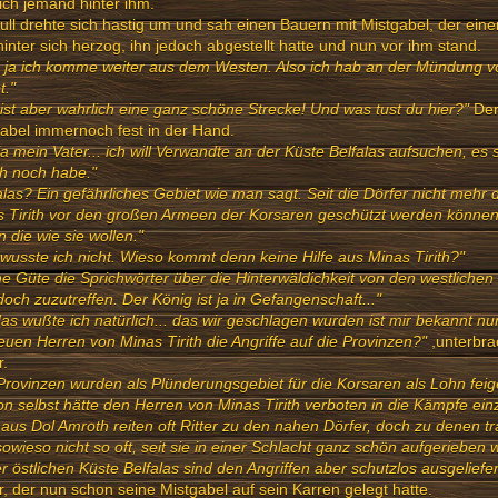
lich jemand hinter ihm.
ull drehte sich hastig um und sah einen Bauern mit Mistgabel, der eine
inter sich herzog, ihn jedoch abgestellt hatte und nun vor ihm stand.
 ja ich komme weiter aus dem Westen. Also ich hab an der Mündung v
t."
ist aber wahrlich eine ganz schöne Strecke! Und was tust du hier?"
Der
abel immernoch fest in der Hand.
a mein Vater... ich will Verwandte an der Küste Belfalas aufsuchen, es s
ch noch habe."
alas? Ein gefährliches Gebiet wie man sagt. Seit die Dörfer nicht mehr
s Tirith vor den großen Armeen der Korsaren geschützt werden könn
 die wie sie wollen."
wusste ich nicht. Wieso kommt denn keine Hilfe aus Minas Tirith?"
e Güte die Sprichwörter über die Hinterwäldichkeit von den westliche
doch zuzutreffen. Der König ist ja in Gefangenschaft..."
as wußte ich natürlich... das wir geschlagen wurden ist mir bekannt nu
euen Herren von Minas Tirith die Angriffe auf die Provinzen?"
,unterbra
r.
Provinzen wurden als Plünderungsgebiet für die Korsaren als Lohn fe
n selbst hätte den Herren von Minas Tirith verboten in die Kämpfe ein
aus Dol Amroth reiten oft Ritter zu den nahen Dörfer, doch zu denen t
sowieso nicht so oft, seit sie in einer Schlacht ganz schön aufgerieben
r östlichen Küste Belfalas sind den Angriffen aber schutzlos ausgeliefert
, der nun schon seine Mistgabel auf sein Karren gelegt hatte.