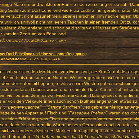
einige Male um und winkte der Familie noch zu solang er sie sah. Dann
ung Süden zum Dorf Edhellond wie Frau Lûdhra ihm geraten hatte. Gel
 er versucht nicht anzunehmen, aber es erschien ihm nach einigem Ü
a wirklich sinnvoll nicht mit leeren Taschen in einen fremden Ort zu k
an einem Weg entlang und schon bald sollten die Häuser am Straßen
r kam ins Zentrum von Edhellond.
te Änderung: 17. Aug 2016, 08:27 von Fine
»
Das Dorf Edhellond und eine seltsame Begegnung
«
Antwort #2 am:
13. Sep 2010, 18:44 »
ull sah vor sich den Marktplatz von Edhellond, die Straße auf der er gel
llel zum Fluß und kam von Norden. Wenn er geradeausschaute sah er
r dem der Hafenteil begann, rechts also im Westen gab es auch einige
eisten anderen Häuser waren eher schmale Höfe. Karthull lief mitten ü
em viel los war, denn es war Fischmarkt, zum Hafengebiet und er lief n
 er von den Verkäuferinnen auch schon lauthals angehalten etwas zu
!"
,
"Leckere Lachse!"
,
"Saftige Sardinen"
, es gab eine Menge an Ange
hatte keinen Appetit auf Fisch und
"Passabele Preisen"
waren das doch 
 ja einige Erfahrung, was Fisch anging, denn sein Vater selbst war eini
en, doch frisch waren die Waren seinem Geruchsinn nach zu urteilen n
r sich zur anderen Seite des Marktes durchgekämpft hatte konnte er 
Nähe betrachten:
"Wo haben die nur das Geld her für so schöne Häuse