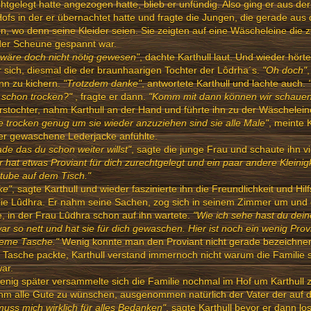
htgelegt hatte angezogen hatte, blieb er unfündig. Also ging er aus 
ofs in der er übernachtet hatte und fragte die Jungen, die gerade aus
, wo denn seine Kleider seien. Sie zeigten auf eine Wäscheleine die
der Scheune gespannt war.
wäre doch nicht nötig gewesen"
, dachte Karthull laut. Und wieder hört
r sich, diesmal die der braunhaarigen Tochter der Lôdrha´s.
"Oh doch"
nn zu kichern.
"Trotzdem danke"
, antwortete Karthull und lachte auch.
 schon trocken?"
, fragte er dann.
"Komm mit dann können wir schauen
stochter, nahm Karthull an der Hand und führte ihn zu der Wäschelei
 trocken genug um sie wieder anzuziehen sind sie alle Male"
, meinte K
er gewaschene Lederjacke anfühlte.
de das du schon weiter willst"
, sagte die junge Frau und schaute ihn v
r hat etwas Proviant für dich zurechtgelegt und ein paar andere Kleinigk
tube auf dem Tisch."
ke"
, sagte Karthull und wieder faszinierte ihn die Freundlichkeit und Hil
ie Lûdhra. Er nahm seine Sachen, zog sich in seinem Zimmer um und g
, in der Frau Lûdhra schon auf ihn wartete.
"Wie ich sehe hast du dei
war so nett und hat sie für dich gewaschen. Hier ist noch ein wenig Prov
eme Tasche."
Wenig konnte man den Proviant nicht gerade bezeichne
e Tasche packte, Karthull verstand immernoch nicht warum die Familie s
ar.
enig später versammelte sich die Familie nochmal im Hof um Karthull
hm alle Gute zu wünschen, ausgenommen natürlich der Vater der auf d
muss mich wirklich für alles Bedanken"
, sagte Karthull bevor er dann lo