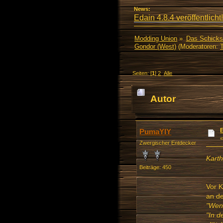
News:
Edain 4.8.4 veröffentlicht!
Modding Union
»
Das Schicks
Gondor (West)
(Moderatoren:
Seiten: [
1
]
2
Alle
Autor
PumaYIY
Zwergischer Entdecker
Kart
Beiträge: 450
Vor K
an d
"Wenn
"In d