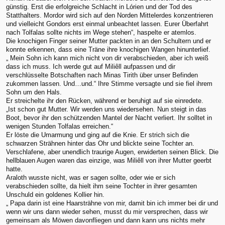
günstig. Erst die erfolgreiche Schlacht in Lórien und der Tod des
Statthalters. Mordor wird sich auf den Norden Mittelerdes konzentrieren
und vielleicht Gondors erst einmal unbeachtet lassen. Eurer Überfahrt
nach Tolfalas sollte nichts im Wege stehen“, haspelte er atemlos.
Die knochigen Finger seiner Mutter packten in an den Schultern und er
konnte erkennen, dass eine Träne ihre knochigen Wangen hinunterlief.
„ Mein Sohn ich kann mich nicht von dir verabschieden, aber ich weiß
dass ich muss. Ich werde gut auf Miliêll aufpassen und dir
verschlüsselte Botschaften nach Minas Tirith über unser Befinden
zukommen lassen. Und…und.“ Ihre Stimme versagte und sie fiel ihrem
Sohn um den Hals.
Er streichelte ihr den Rücken, während er beruhigt auf sie einredete.
„Ist schon gut Mutter. Wir werden uns wiedersehen. Nun steigt in das
Boot, bevor ihr den schützenden Mantel der Nacht verliert. Ihr solltet in
wenigen Stunden Tolfalas erreichen.“
Er löste die Umarmung und ging auf die Knie. Er strich sich die
schwarzen Strähnen hinter das Ohr und blickte seine Tochter an.
Verschlafene, aber unendlich traurige Augen, erwiderten seinen Blick. Die
hellblauen Augen waren das einzige, was Miliêll von ihrer Mutter geerbt
hatte.
Araloth wusste nicht, was er sagen sollte, oder wie er sich
verabschieden sollte, da hielt ihm seine Tochter in ihrer gesamten
Unschuld ein goldenes Kollier hin.
„ Papa darin ist eine Haarsträhne von mir, damit bin ich immer bei dir und
wenn wir uns dann wieder sehen, musst du mir versprechen, dass wir
gemeinsam als Möwen davonfliegen und dann kann uns nichts mehr