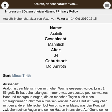
Araloth, Nebencharakter von Vexor
Impressum
|
Datenschutzerklärung / Privacy Policy
Araloth, Nebencharakter von Vexor
von
Vexor
am 14 Okt, 2010 17:15
Name:
Araloth
Geschlecht:
Männlich
Alter:
34
Geburtsort:
Dol Amroth
Start:
Minas Tirith
Aussehen:
Araloth ist ein Mensch, der mit hohen Wuchs gesegnet wurde. Er ist 1,
86 groß. Er hat schulterlanges, immer etwas zerzaustes pechschwarzes
Haar und meergraue Augen, die an manchen Tagen auch einen
smaragdgrünen Schimmer aufweisen können. Seine Haut ist, verglichen
mit den anderen Menschen Dol Amroths, eher blass, was den Kontrast
zwischen seinen Augen und seinen Haaren intensiviert. Auf Grund seiner