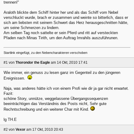
trennen!“
Araloth blickte dem Schiff hinter her und als das Schiff vom Nebel
verschluckt wurde, brach er zusammen und weinte so bitterlich, dass er
sich am liebsten mit seinem Schwert das Herz herausgeschnitten hätte,
um seine Schmerzen zu lindern.
Am selben Tag noch sattelte er sein Pferd und ritt auf versteckten
Pfaden nach Minas Tirith, um den Auftrag Imrahils auszuführunen.
Startlink eingefügt, zu den Nebencharakteren verschoben
#1
von
Thorondor the Eagle
am 14 Okt, 2010 17:41
Wie immer, ein genuss zu lesen ganz im Gegenteil zu den jüngeren
Ereignissen.
Naja, was anderes hätte ich von einem Profi wie dir ja gar nicht erwartet.
Fazit:
schöne Story, unnütze, weggelassene Übergangssequenzen
beeinträchtigen das Verständnis des Posts nicht, Sehr gute
Rechntschreibung und ein weiterer Char mit Kind.
lg TH.E
#2
von
Vexor
am 17 Okt, 2010 20:43