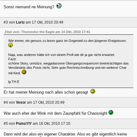
Sonst niemand ne Meinung?
#3
von
Lurtz
am 17 Okt, 2010 20:49
Zitat von: Thorondor the Eagle am 14 Okt, 2010 17:41
Wie immer, ein genuss zu lesen ganz im Gegenteil zu den jüngeren Ereignissen.
Naja, was anderes hätte ich von einem Profi wie dir ja gar nicht erwartet.
Fazit:
schöne Story, unnütze, weggelassene Übergangssequenzen beeinträchtigen das
Verständnis des Posts nicht, Sehr gute Rechntschreibung und ein weiterer Char
mit Kind.
lg TH.E
Er hat meiner Meinung nach alles schon gesagt
#4
von
Vexor
am 17 Okt, 2010 20:49
War auch eher der Wink mit dem Zaunpfahl für Chaosnight
#5
von
PumaYIY
am 18 Okt, 2010 17:10
Dann wird der also ein eigener Charakter. Also es gibt eigentlich keine