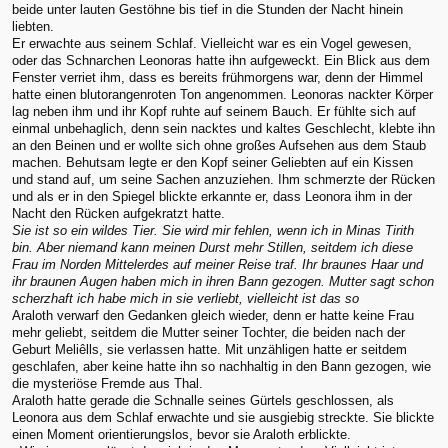
beide unter lauten Gestöhne bis tief in die Stunden der Nacht hinein
liebten.
Er erwachte aus seinem Schlaf. Vielleicht war es ein Vogel gewesen,
oder das Schnarchen Leonoras hatte ihn aufgeweckt. Ein Blick aus dem
Fenster verriet ihm, dass es bereits frühmorgens war, denn der Himmel
hatte einen blutorangenroten Ton angenommen. Leonoras nackter Körper
lag neben ihm und ihr Kopf ruhte auf seinem Bauch. Er fühlte sich auf
einmal unbehaglich, denn sein nacktes und kaltes Geschlecht, klebte ihn
an den Beinen und er wollte sich ohne großes Aufsehen aus dem Staub
machen. Behutsam legte er den Kopf seiner Geliebten auf ein Kissen
und stand auf, um seine Sachen anzuziehen. Ihm schmerzte der Rücken
und als er in den Spiegel blickte erkannte er, dass Leonora ihm in der
Nacht den Rücken aufgekratzt hatte.
Sie ist so ein wildes Tier. Sie wird mir fehlen, wenn ich in Minas Tirith
bin. Aber niemand kann meinen Durst mehr Stillen, seitdem ich diese
Frau im Norden Mittelerdes auf meiner Reise traf. Ihr braunes Haar und
ihr braunen Augen haben mich in ihren Bann gezogen. Mutter sagt schon
scherzhaft ich habe mich in sie verliebt, vielleicht ist das so
Araloth verwarf den Gedanken gleich wieder, denn er hatte keine Frau
mehr geliebt, seitdem die Mutter seiner Tochter, die beiden nach der
Geburt Meliêlls, sie verlassen hatte. Mit unzähligen hatte er seitdem
geschlafen, aber keine hatte ihn so nachhaltig in den Bann gezogen, wie
die mysteriöse Fremde aus Thal.
Araloth hatte gerade die Schnalle seines Gürtels geschlossen, als
Leonora aus dem Schlaf erwachte und sie ausgiebig streckte. Sie blickte
einen Moment orientierungslos, bevor sie Araloth erblickte.