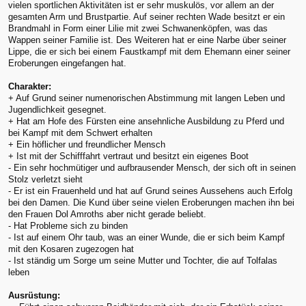
vielen sportlichen Aktivitäten ist er sehr muskulös, vor allem an der
gesamten Arm und Brustpartie. Auf seiner rechten Wade besitzt er ein
Brandmahl in Form einer Lilie mit zwei Schwanenköpfen, was das
Wappen seiner Familie ist. Des Weiteren hat er eine Narbe über seiner
Lippe, die er sich bei einem Faustkampf mit dem Ehemann einer seiner
Eroberungen eingefangen hat.
Charakter:
+ Auf Grund seiner numenorischen Abstimmung mit langen Leben und
Jugendlichkeit gesegnet.
+ Hat am Hofe des Fürsten eine ansehnliche Ausbildung zu Pferd und
bei Kampf mit dem Schwert erhalten
+ Ein höflicher und freundlicher Mensch
+ Ist mit der Schifffahrt vertraut und besitzt ein eigenes Boot
- Ein sehr hochmütiger und aufbrausender Mensch, der sich oft in seinen
Stolz verletzt sieht
- Er ist ein Frauenheld und hat auf Grund seines Aussehens auch Erfolg
bei den Damen. Die Kund über seine vielen Eroberungen machen ihn bei
den Frauen Dol Amroths aber nicht gerade beliebt.
- Hat Probleme sich zu binden
- Ist auf einem Ohr taub, was an einer Wunde, die er sich beim Kampf
mit den Kosaren zugezogen hat
- Ist ständig um Sorge um seine Mutter und Tochter, die auf Tolfalas
leben
Ausrüstung: