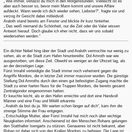
„ Wie immer, verlässt du mich in den Morgenstunden. Vielleicht ist es
aber auch besser so, bevor mein Mann kommt und unsere Affäre
aufdeckt. Wann werde ich dich wieder sehen, Liebster?“, fragte sie und
verzog ihr Gesicht dabei mitleidvoll.
Araloth stand bereits am Fenster und blickte ihr kurz hinterher.
„ Das weiß niemand du Schönheit, nur die Zeit oder die Valar wissen
Antwort hierauf. Doch glaube ich eher nicht, dass wir uns sobald
wiedersehen werden.“
Ein dichter Nebel hing über der Stadt und Araloth vermochte nur wenig zu
sehen, als er die Stadt zum Hafen hinuntereilte. Dol Amroth war wie
ausgestorben, um diese Zeit. Obwohl es weniger an der Uhrzeit lag, als
an der derzeitigen Lage.
Fürst Imrahil verteidigte die Stadt immer noch vehement gegen die
Angriffe Mordors, die in letzter Zeit immer massiver wurden. Die günstige
Stellung Dol Amroths durch den einen gut befestigten Zugang machte die
Stadt zu einer harten Nuss für die Truppen Mordors, die bereits gesamt
Zentralgondor eingenommen hatten.
Er keuchte leicht, als er den Hafen erreichte und dort eine Handvoll
Männer und eine Frau und Miliêll erkannte.
„ Araloth da bist du ja. Wir warten schon länger auf dich“, kam ihm die
strenge Stimme der Frau entgegen.
„ Entschuldige Mutter, aber Fürst Imrahil hat mich noch über wichtige
Neuigkeiten informiert. Anscheinend ist den Menschen Rohans gelungen
den Statthalter Isengarts zu stürzen. Genaueres ist nicht bekannt, aber
Rohan ist dabei sich von den Krallen Mordors zu befreien. Die Lage ist