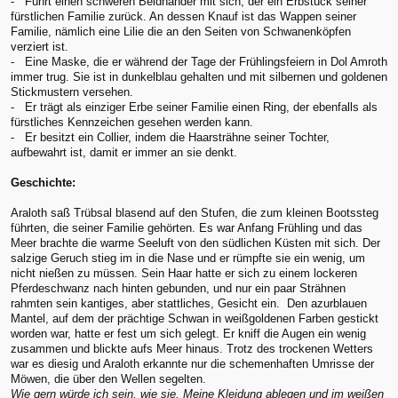
- Führt einen schweren Beidhänder mit sich, der ein Erbstück seiner
fürstlichen Familie zurück. An dessen Knauf ist das Wappen seiner
Familie, nämlich eine Lilie die an den Seiten von Schwanenköpfen
verziert ist.
- Eine Maske, die er während der Tage der Frühlingsfeiern in Dol Amroth
immer trug. Sie ist in dunkelblau gehalten und mit silbernen und goldenen
Stickmustern versehen.
- Er trägt als einziger Erbe seiner Familie einen Ring, der ebenfalls als
fürstliches Kennzeichen gesehen werden kann.
- Er besitzt ein Collier, indem die Haarsträhne seiner Tochter,
aufbewahrt ist, damit er immer an sie denkt.
Geschichte:
Araloth saß Trübsal blasend auf den Stufen, die zum kleinen Bootssteg
führten, die seiner Familie gehörten. Es war Anfang Frühling und das
Meer brachte die warme Seeluft von den südlichen Küsten mit sich. Der
salzige Geruch stieg im in die Nase und er rümpfte sie ein wenig, um
nicht nießen zu müssen. Sein Haar hatte er sich zu einem lockeren
Pferdeschwanz nach hinten gebunden, und nur ein paar Strähnen
rahmten sein kantiges, aber stattliches, Gesicht ein. Den azurblauen
Mantel, auf dem der prächtige Schwan in weißgoldenen Farben gestickt
worden war, hatte er fest um sich gelegt. Er kniff die Augen ein wenig
zusammen und blickte aufs Meer hinaus. Trotz des trockenen Wetters
war es diesig und Araloth erkannte nur die schemenhaften Umrisse der
Möwen, die über den Wellen segelten.
Wie gern würde ich sein, wie sie. Meine Kleidung ablegen und im weißen