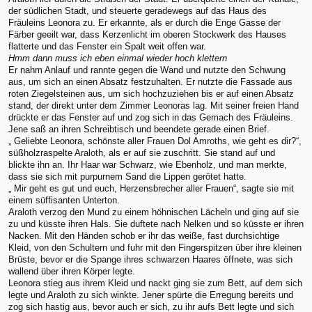
der südlichen Stadt, und steuerte geradewegs auf das Haus des
Fräuleins Leonora zu. Er erkannte, als er durch die Enge Gasse der
Färber geeilt war, dass Kerzenlicht im oberen Stockwerk des Hauses
flatterte und das Fenster ein Spalt weit offen war.
Hmm dann muss ich eben einmal wieder hoch klettern
Er nahm Anlauf und rannte gegen die Wand und nutzte den Schwung
aus, um sich an einen Absatz festzuhalten. Er nutzte die Fassade aus
roten Ziegelsteinen aus, um sich hochzuziehen bis er auf einen Absatz
stand, der direkt unter dem Zimmer Leonoras lag. Mit seiner freien Hand
drückte er das Fenster auf und zog sich in das Gemach des Fräuleins.
Jene saß an ihren Schreibtisch und beendete gerade einen Brief.
„ Geliebte Leonora, schönste aller Frauen Dol Amroths, wie geht es dir?“,
süßholzraspelte Araloth, als er auf sie zuschritt. Sie stand auf und
blickte ihn an. Ihr Haar war Schwarz, wie Ebenholz, und man merkte,
dass sie sich mit purpurnem Sand die Lippen gerötet hatte.
„ Mir geht es gut und euch, Herzensbrecher aller Frauen“, sagte sie mit
einem süffisanten Unterton.
Araloth verzog den Mund zu einem höhnischen Lächeln und ging auf sie
zu und küsste ihren Hals. Sie duftete nach Nelken und so küsste er ihren
Nacken. Mit den Händen schob er ihr das weiße, fast durchsichtige
Kleid, von den Schultern und fuhr mit den Fingerspitzen über ihre kleinen
Brüste, bevor er die Spange ihres schwarzen Haares öffnete, was sich
wallend über ihren Körper legte.
Leonora stieg aus ihrem Kleid und nackt ging sie zum Bett, auf dem sich
legte und Araloth zu sich winkte. Jener spürte die Erregung bereits und
zog sich hastig aus, bevor auch er sich, zu ihr aufs Bett legte und sich