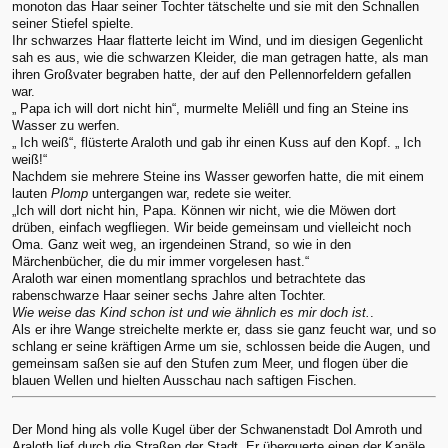
monoton das Haar seiner Tochter tätschelte und sie mit den Schnallen
seiner Stiefel spielte.
Ihr schwarzes Haar flatterte leicht im Wind, und im diesigen Gegenlicht
sah es aus, wie die schwarzen Kleider, die man getragen hatte, als man
ihren Großvater begraben hatte, der auf den Pellennorfeldern gefallen
war.
„ Papa ich will dort nicht hin“, murmelte Meliêll und fing an Steine ins
Wasser zu werfen.
„ Ich weiß“, flüsterte Araloth und gab ihr einen Kuss auf den Kopf. „ Ich
weiß!“
Nachdem sie mehrere Steine ins Wasser geworfen hatte, die mit einem
lauten
Plomp
untergangen war, redete sie weiter.
„Ich will dort nicht hin, Papa. Können wir nicht, wie die Möwen dort
drüben, einfach wegfliegen. Wir beide gemeinsam und vielleicht noch
Oma. Ganz weit weg, an irgendeinen Strand, so wie in den
Märchenbücher, die du mir immer vorgelesen hast.“
Araloth war einen momentlang sprachlos und betrachtete das
rabenschwarze Haar seiner sechs Jahre alten Tochter.
Wie weise das Kind schon ist und wie ähnlich es mir doch ist.
.
Als er ihre Wange streichelte merkte er, dass sie ganz feucht war, und so
schlang er seine kräftigen Arme um sie, schlossen beide die Augen, und
gemeinsam saßen sie auf den Stufen zum Meer, und flogen über die
blauen Wellen und hielten Ausschau nach saftigen Fischen.
Der Mond hing als volle Kugel über der Schwanenstadt Dol Amroth und
Araloth lief durch die Straßen der Stadt. Er überquerte einen der Kanäle,