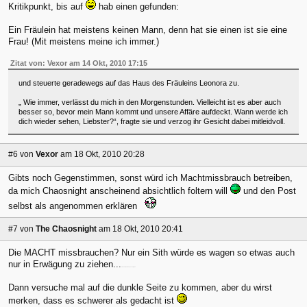
Kritikpunkt, bis auf
hab einen gefunden:
Ein Fräulein hat meistens keinen Mann, denn hat sie einen ist sie eine
Frau! (Mit meistens meine ich immer.)
Zitat von: Vexor am 14 Okt, 2010 17:15
und steuerte geradewegs auf das Haus des Fräuleins Leonora zu.
„ Wie immer, verlässt du mich in den Morgenstunden. Vielleicht ist es aber auch
besser so, bevor mein Mann kommt und unsere Affäre aufdeckt. Wann werde ich
dich wieder sehen, Liebster?“, fragte sie und verzog ihr Gesicht dabei mitleidvoll.
#6
von
Vexor
am 18 Okt, 2010 20:28
Gibts noch Gegenstimmen, sonst würd ich Machtmissbrauch betreiben,
da mich Chaosnight anscheinend absichtlich foltern will
und den Post
selbst als angenommen erklären
#7
von
The Chaosnight
am 18 Okt, 2010 20:41
Die MACHT missbrauchen? Nur ein Sith würde es wagen so etwas auch
nur in Erwägung zu ziehen...
obwohl? Rule34, no exceptions
Dann versuche mal auf die dunkle Seite zu kommen, aber du wirst
merken, dass es schwerer als gedacht ist