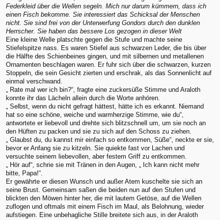
Federkleid über die Wellen segeln. Mich nur darum kümmern, dass ich
einen Fisch bekomme. Sie interessiert das Schicksal der Menschen
nicht. Sie sind frei von der Unterwerfung Gondors durch den dunklen
Herrscher. Sie haben das bessere Los gezogen in dieser Welt
Eine kleine Welle platschte gegen die Stufe und machte seine
Stiefelspitze nass. Es waren Stiefel aus schwarzen Leder, die bis über
die Hälfte des Schienbeines gingen, und mit silbernen und metallenen
Ornamenten beschlagen waren. Er fuhr sich über die schwarzen, kurzen
Stoppeln, die sein Gesicht zierten und erschrak, als das Sonnenlicht auf
einmal verschwand.
„ Rate mal wer ich bin?“, fragte eine zuckersüße Stimme und Araloth
konnte ihr das Lächeln allein durch die Worte anhören.
„ Selbst, wenn du nicht gefragt hättest, hätte ich es erkannt. Niemand
hat so eine schöne, weiche und warmherzige Stimme, wie du“,
antwortete er liebevoll und drehte sich blitzschnell um, um sie noch an
den Hüften zu packen und sie zu sich auf den Schoss zu ziehen.
„ Glaubst du, du kannst mir einfach so entkommen, Süße“, neckte er sie,
bevor er Anfang sie zu kitzeln. Sie quiekte fast vor Lachen und
versuchte seinem liebevollen, aber festem Griff zu entkommen.
„ Hör auf“, schrie sie mit Tränen in den Augen, „ Ich kann nicht mehr
bitte, Papa!“.
Er gewährte er diesen Wunsch und außer Atem kuschelte sie sich an
seine Brust. Gemeinsam saßen die beiden nun auf den Stufen und
blickten den Möwen hinter her, die mit lautem Getöse, auf die Wellen
zuflogen und oftmals mit einem Fisch im Maul, als Belohnung, wieder
aufstiegen. Eine unbehagliche Stille breitete sich aus, in der Araloth