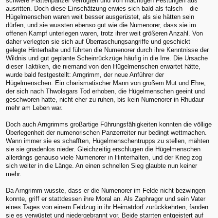
schwere Plattenpanzer verfügten und von mächtigen Festungen aus
ausritten. Doch diese Einschätzung erwies sich bald als falsch – die
Hügelmenschen waren weit besser ausgerüstet, als sie hätten sein
dürfen, und sie wussten ebenso gut wie die Numenorer, dass sie im
offenen Kampf unterlegen waren, trotz ihrer weit größeren Anzahl. Von
daher verlegten sie sich auf Überraschungsangriffe und geschickt
gelegte Hinterhalte und führten die Numenorer durch ihre Kenntnisse der
Wildnis und gut geplante Scheinrückzüge häufig in die Irre. Die Ursache
dieser Taktiken, die niemand von den Hügelmenschen erwartet hätte,
wurde bald festgestellt: Arngrimm, der neue Anführer der
Hügelmenschen. Ein charismatischer Mann von großem Mut und Ehre,
der sich nach Thwolsgars Tod erhoben, die Hügelmenschen geeint und
geschworen hatte, nicht eher zu ruhen, bis kein Numenorer in Rhudaur
mehr am Leben war.
Doch auch Arngrimms großartige Führungsfähigkeiten konnten die völlige
Überlegenheit der numenorischen Panzerreiter nur bedingt wettmachen.
Wann immer sie es schafften, Hügelmenschentrupps zu stellen, mähten
sie sie gnadenlos nieder. Gleichzeitig erschlugen die Hügelmenschen
allerdings genauso viele Numenorer in Hinterhalten, und der Krieg zog
sich weiter in die Länge. An einen schnellen Sieg glaubte nun keiner
mehr.
Da Arngrimm wusste, dass er die Numenorer im Felde nicht bezwingen
konnte, griff er stattdessen ihre Moral an. Als Zaphragor und sein Vater
eines Tages von einem Feldzug in ihr Heimatdorf zurückkehrten, fanden
sie es verwüstet und niedergebrannt vor. Beide starrten entgeistert auf