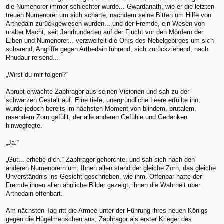
die Numenorer immer schlechter wurde... Gwardanath, wie er die letzten
treuen Numenorer um sich scharte, nachdem seine Bitten um Hilfe von
Arthedain zurückgewiesen wurden... und der Fremde, ein Wesen von
uralter Macht, seit Jahrhunderten auf der Flucht vor den Mördern der
Elben und Numenorer... verzweifelt die Orks des Nebelgebirges um sich
scharend, Angriffe gegen Arthedain führend, sich zurückziehend, nach
Rhudaur reisend...
„Wirst du mir folgen?“
Abrupt erwachte Zaphragor aus seinen Visionen und sah zu der
schwarzen Gestalt auf. Eine tiefe, unergründliche Leere erfüllte ihn,
wurde jedoch bereits im nächsten Moment von blindem, brutalem,
rasendem Zorn gefüllt, der alle anderen Gefühle und Gedanken
hinwegfegte.
„Ja.“
„Gut... erhebe dich.“ Zaphragor gehorchte, und sah sich nach den
anderen Numenorern um. Ihnen allen stand der gleiche Zorn, das gleiche
Unverständnis ins Gesicht geschrieben, wie ihm. Offenbar hatte der
Fremde ihnen allen ähnliche Bilder gezeigt, ihnen die Wahrheit über
Arthedain offenbart.
Am nächsten Tag ritt die Armee unter der Führung ihres neuen Königs
gegen die Hügelmenschen aus, Zaphragor als erster Krieger des