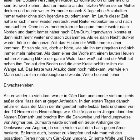
einem der Soldaten erschlagen wurde. Er wollte schon umdrehen und
sein Schwert ziehen, doch er musste an den letzten Willen seiner Mutter
denken und rannte weiter. Er rannte danach 3 Tage ohne Anzuhalten
immer weiter ohne sich irgendwie zu orientieren. Im Laufe dieser Zeit
hatte er sich immer wieder versteckt weil Reiter vorbeikamen und nach
ihm suchten. Ohne es zu merken kam er langsam immer weiter nach
Norden und damit immer näher nach Cârn-Dum. Irgendwann konnte er
dann nicht mehr weiter und brach zusammen. Als es dann Nacht dunkel
wurde, hörte er die ganze Zeit das Heulen der Wölfe immer näher
kommen. Er sah sie nie, doch er hörte, wie sie ihn umzingelten und sich
immer mehr näherten. Als dann einer der Wölfe mit einem lauten Heulen
auf ihn zusprang blitzte der ganze Wald kurz weiß auf und der Wolf fiel
neben ihm Tod auf den Boden und die eine Kralle schlitzte ihm die
Wange auf. Das letzte was Atauko dann noch mitbekam, war wie ein
Mann sich zu ihm runterbeugte und wie die Wölfe heulend flohen...
Erwachsenleben:
Als er wieder zu sich kam war er in Cârn-Dum und konnte sich an nichts
außer dem Hass den er gegen Arthedain. In den ersten Tagen danach
erfuhr er, dass der Mann der ihn gerettet hatte Gulzár hieß und einer von
den 13 Hexern des Hexenkönigs war. Gulzár gab dem Jungen dann den
Namen Dûrmarth und brachte ihm die Denkweise und Handlungsweise
von Angmar bei. Dûrmarth wurde schnell ein treuer Anhänger der
Denkweise von Angmar, da sie in vielem auf dem hass gegen Arnor
basierte. Er lernte auch, besser zu kämpfen und wie man mit den
bösartigen Tieren rings um Cârn-Dum umgeht. Er lernte Wölfe und Trolle