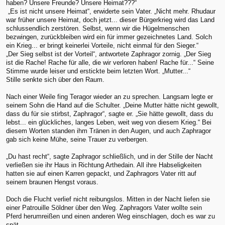
haben? Unsere Freunde? Unsere Heimat???“
„Es ist nicht unsere Heimat“, erwiderte sein Vater. „Nicht mehr. Rhudaur
war früher unsere Heimat, doch jetzt... dieser Bürgerkrieg wird das Land
schlussendlich zerstören. Selbst, wenn wir die Hügelmenschen
bezwingen, zurückbleiben wird ein für immer gezeichnetes Land. Solch
ein Krieg... er bringt keinerlei Vorteile, nicht einmal für den Sieger.“
„Der Sieg selbst ist der Vorteil“, antwortete Zaphragor zornig. „Der Sieg
ist die Rache! Rache für alle, die wir verloren haben! Rache für...“ Seine
Stimme wurde leiser und erstickte beim letzten Wort. „Mutter...“
Stille senkte sich über den Raum.
Nach einer Weile fing Teragor wieder an zu sprechen. Langsam legte er
seinem Sohn die Hand auf die Schulter. „Deine Mutter hätte nicht gewollt,
dass du für sie stirbst, Zaphragor“, sagte er. „Sie hätte gewollt, dass du
lebst... ein glückliches, langes Leben, weit weg von diesem Krieg.“ Bei
diesem Worten standen ihm Tränen in den Augen, und auch Zaphragor
gab sich keine Mühe, seine Trauer zu verbergen.
„Du hast recht“, sagte Zaphragor schließlich, und in der Stille der Nacht
verließen sie ihr Haus in Richtung Arthedain. All ihre Habseligkeiten
hatten sie auf einen Karren gepackt, und Zaphragors Vater ritt auf
seinem braunen Hengst voraus.
Doch die Flucht verlief nicht reibungslos. Mitten in der Nacht liefen sie
einer Patrouille Söldner über den Weg. Zaphragors Vater wollte sein
Pferd herumreißen und einen anderen Weg einschlagen, doch es war zu
spät.