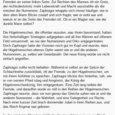
Fremden an seiner linken Seite. Zur Rechten des Mannes ritt ein Greis,
der nichtsdestotrotz mehr Lebenskraft und Macht ausstrahlte als die
meisten der Numenorer. Zaphragor ertappte sich immer häufiger, wie er
dem alten Mann Blicke zuwarf und sich fragte, wer er wohl war und
warum er an der Seite des Fremden ritt. Ob er ein Magier war, wie der
dunkle Mann selbst?
Die Hügelmenschen, die offenbar wussten, was ihnen bevorstand, hatten
ihre hinterhältigen Strategien aufgegeben und all ihre Männer auf offenem
Feld versammelt, wo sie den Numenorern und Orks entgegentraten.
Doch Zaphragor hatte die Visionen noch gut im Kopf und wusste, dass
die Hügelmenschen ebenso Opfer waren wie er und die anderen
Numenorern, ja, selbst wie Gwardanath. Der neue König würde sie nicht
einfach angreifen.
Zaphragor sollte recht behalten. Während er selbst an der Spitze der
Schlachtreihe zurückblieb, ritt der Fremde, zu den Hügelmenschen, um
mit ihrem Anführer zu sprechen. Zaphragor blickte ihm hinterher, sah, wie
er von seinem Pferd stieg und Arngrimm, der König der
Hügelmenschenkönig, ihm entgegenkam. Eine Zeit lang redete der
Fremde, und daraufhin wurde es still in den Reihen der Hügelmenschen.
Zaphragor wusste, dass sie nun genau das Gleiche sahen wie er und die
anderen Numenorer – die Wahrheit, und eine Gelegenheit zur Rache.
Nach einer kurzen Zeit brach donnernder Jubel in ihren Reihen aus, und
das Reich Angmar war geboren.