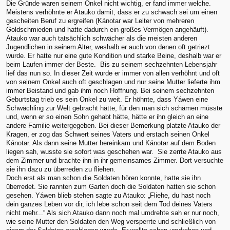
Die Gründe waren seinem Onkel nicht wichtig, er fand immer welche.
Meistens verhöhnte er Atauko damit, dass er zu schwach sei um einen
gescheiten Beruf zu ergreifen (Kánotar war Leiter von mehreren
Goldschmieden und hatte dadurch ein großes Vermögen angehäuft).
Atauko war auch tatsächlich schwächer als die meisten anderen
Jugendlichen in seinem Alter, weshalb er auch von denen oft getriezt
wurde. Er hatte nur eine gute Kondition und starke Beine, deshalb war er
beim Laufen immer der Beste. Bis zu seinem sechzehnten Lebensjahr
lief das nun so. In dieser Zeit wurde er immer von allen verhöhnt und oft
von seinem Onkel auch oft geschlagen und nur seine Mutter lieferte ihm
immer Beistand und gab ihm noch Hoffnung. Bei seinem sechzehnten
Geburtstag trieb es sein Onkel zu weit. Er höhnte, dass Yáwen eine
Schwächling zur Welt gebracht hätte, für den man sich schämen müsste
und, wenn er so einen Sohn gehabt hätte, hätte er ihn gleich an eine
andere Familie weitergegeben. Bei dieser Bemerkung platzte Atauko der
Kragen, er zog das Schwert seines Vaters und erstach seinen Onkel
Kánotar. Als dann seine Mutter hereinkam und Kánotar auf dem Boden
liegen sah, wusste sie sofort was geschehen war. Sie zerrte Atauko aus
dem Zimmer und brachte ihn in ihr gemeinsames Zimmer. Dort versuchte
sie ihn dazu zu überreden zu fliehen.
Doch erst als man schon die Soldaten hören konnte, hatte sie ihn
überredet. Sie rannten zum Garten doch die Soldaten hatten sie schon
gesehen. Yáwen blieb stehen sagte zu Atauko: „Fliehe, du hast noch
dein ganzes Leben vor dir, ich lebe schon seit dem Tod deines Vaters
nicht mehr...“ Als sich Atauko dann noch mal umdrehte sah er nur noch,
wie seine Mutter den Soldaten den Weg versperrte und schließlich von