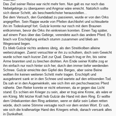
Das Ziel seiner Reise war nicht mehr fern. Nun galt es nur noch das
Nebelgebirge zu überqueren und Angmar wäre erreicht. Natürlich sollte
sich dieser Schritt, als beschwerlichster herausstellen...
Bei dem Versuch, den Gundabad zu passieren, wurde er von den Orks
angegriffen. Sein Rappe wurde von Pfeilen durchbohrt und schleuderte
ihn im Todeskampf fort. Gulzár konnte nur noch mit dem Braunen
entkommen, bevor die Orks ihn einkreisen konnten. Einen Tag später,
auf einem Pass über das Gebirge, verendete auch das andere Pferd. Es
brach vor Erschöpfung einfach stumm zusammen und blieb am
Wegesrand liegen.
Es blieb Gulzár nichts anderes übrig, als den Streitkolben alleine
weiterzutragen. Zuerst versuchter er ihn zu schultern, doch sein Gewicht
wurde schon nach kurzer Zeit zur Qual. Danach trug er ihn, bis seine
Arme brannten und zu brechen drohten. Am Ende seiner Kräfte zog er
ihn einfach nur noch hinter sich her, durch den immer tiefer werdenden
Schnee. Gulzár erreichte den Gipfel des Berges, aber seine Beine
wollten ihn keinen weiteren Schritt mehr tragen. Erschöpft und
ausgebrannt sank er in den Schnee und wartete auf den erlösenden Tod.
Da sah er in den Augenwinkeln, wie sich ihm ein pechschwarzes Pferd
näherte. Den Reiter konnte er nicht erkennen, da er gegen das Licht
stand. Es schien ein Krieger zu sein, aber er trug eine Krone, als wäre er
ein König. Mit letzter Kraft hob Gulzár die Hand mit dem Ring. Er wollte
dem Unbekannten den Ring anbieten, wenn er dafür sein Leben retten
würde, doch seine Stimme versagte noch vor dem ersten Wort. Er sah,
wie sich die krallenartige Hand des Kriegers erhob, danach versank alles
in Dunkelheit.