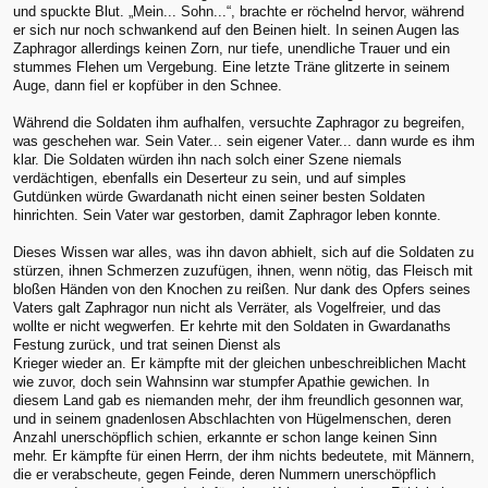
und spuckte Blut. „Mein... Sohn...“, brachte er röchelnd hervor, während
er sich nur noch schwankend auf den Beinen hielt. In seinen Augen las
Zaphragor allerdings keinen Zorn, nur tiefe, unendliche Trauer und ein
stummes Flehen um Vergebung. Eine letzte Träne glitzerte in seinem
Auge, dann fiel er kopfüber in den Schnee.
Während die Soldaten ihm aufhalfen, versuchte Zaphragor zu begreifen,
was geschehen war. Sein Vater... sein eigener Vater... dann wurde es ihm
klar. Die Soldaten würden ihn nach solch einer Szene niemals
verdächtigen, ebenfalls ein Deserteur zu sein, und auf simples
Gutdünken würde Gwardanath nicht einen seiner besten Soldaten
hinrichten. Sein Vater war gestorben, damit Zaphragor leben konnte.
Dieses Wissen war alles, was ihn davon abhielt, sich auf die Soldaten zu
stürzen, ihnen Schmerzen zuzufügen, ihnen, wenn nötig, das Fleisch mit
bloßen Händen von den Knochen zu reißen. Nur dank des Opfers seines
Vaters galt Zaphragor nun nicht als Verräter, als Vogelfreier, und das
wollte er nicht wegwerfen. Er kehrte mit den Soldaten in Gwardanaths
Festung zurück, und trat seinen Dienst als
Krieger wieder an. Er kämpfte mit der gleichen unbeschreiblichen Macht
wie zuvor, doch sein Wahnsinn war stumpfer Apathie gewichen. In
diesem Land gab es niemanden mehr, der ihm freundlich gesonnen war,
und in seinem gnadenlosen Abschlachten von Hügelmenschen, deren
Anzahl unerschöpflich schien, erkannte er schon lange keinen Sinn
mehr. Er kämpfte für einen Herrn, der ihm nichts bedeutete, mit Männern,
die er verabscheute, gegen Feinde, deren Nummern unerschöpflich