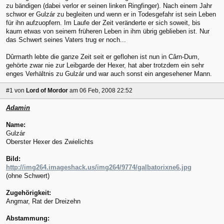
zu bändigen (dabei verlor er seinen linken Ringfinger). Nach einem Jahr
schwor er Gulzár zu begleiten und wenn er in Todesgefahr ist sein Leben
für ihn aufzuopfern. Im Laufe der Zeit veränderte er sich soweit, bis
kaum etwas von seinem früheren Leben in ihm übrig geblieben ist. Nur
das Schwert seines Vaters trug er noch...
Dûrmarth lebte die ganze Zeit seit er geflohen ist nun in Cârn-Dum,
gehörte zwar nie zur Leibgarde der Hexer, hat aber trotzdem ein sehr
enges Verhältnis zu Gulzár und war auch sonst ein angesehener Mann.
#1
von
Lord of Mordor
am 06 Feb, 2008 22:52
Adamin
Name:
Gulzár
Oberster Hexer des Zwielichts
Bild:
http://img264.imageshack.us/img264/9774/galbatorixne6.jpg
(ohne Schwert)
Zugehörigkeit:
Angmar, Rat der Dreizehn
Abstammung: