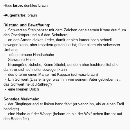
-Haarfarbe:
dunkles braun
-Augenfarbe:
braun
Rüstung und Bewaffnung:
- Schwarzen Stahlpanzer mit dem Zeichen der eisernen Krone drauf um
den Oberkörper und auf den Schultern;
- an den Armen dickes Leder, damit er sich immer noch schnell
bewegen kann, aber trotzdem geschützt ist; über allem ein schwarzer
Umhang
- dünne braune Handschuhe
- Schwarze Hose
- Braungrüne Schuhe; Keine Stiefel, sondern eher leichtere Schuhe,
damit er sich schneller bewegen kann
- des öfteren einen Mantel mit Kapuze (schwarz-braun)
- Ein Schwert (Das einzige, was ihm von seinem Vater geblieben ist;
das Schwert heißt „Rûthreg“)
- eine kleinen Dolch
Sonstige Merkmale:
- der Ringfinger and er linken hand fehlt (er verlor ihn, als er einen Troll
bändigte)
- eine Narbe auf der Wange (bekam er, als der Wolf neben ihm tot auf
den Boden fiel)