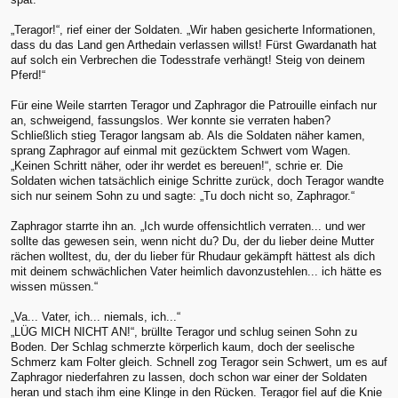
„Teragor!“, rief einer der Soldaten. „Wir haben gesicherte Informationen,
dass du das Land gen Arthedain verlassen willst! Fürst Gwardanath hat
auf solch ein Verbrechen die Todesstrafe verhängt! Steig von deinem
Pferd!“
Für eine Weile starrten Teragor und Zaphragor die Patrouille einfach nur
an, schweigend, fassungslos. Wer konnte sie verraten haben?
Schließlich stieg Teragor langsam ab. Als die Soldaten näher kamen,
sprang Zaphragor auf einmal mit gezücktem Schwert vom Wagen.
„Keinen Schritt näher, oder ihr werdet es bereuen!“, schrie er. Die
Soldaten wichen tatsächlich einige Schritte zurück, doch Teragor wandte
sich nur seinem Sohn zu und sagte: „Tu doch nicht so, Zaphragor.“
Zaphragor starrte ihn an. „Ich wurde offensichtlich verraten... und wer
sollte das gewesen sein, wenn nicht du? Du, der du lieber deine Mutter
rächen wolltest, du, der du lieber für Rhudaur gekämpft hättest als dich
mit deinem schwächlichen Vater heimlich davonzustehlen... ich hätte es
wissen müssen.“
„Va... Vater, ich... niemals, ich...“
„LÜG MICH NICHT AN!“, brüllte Teragor und schlug seinen Sohn zu
Boden. Der Schlag schmerzte körperlich kaum, doch der seelische
Schmerz kam Folter gleich. Schnell zog Teragor sein Schwert, um es auf
Zaphragor niederfahren zu lassen, doch schon war einer der Soldaten
heran und stach ihm eine Klinge in den Rücken. Teragor fiel auf die Knie