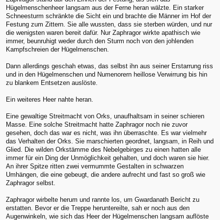
Hügelmenschenheer langsam aus der Ferne heran wälzte. Ein starker
Schneesturm schränkte die Sicht ein und brachte die Männer im Hof der
Festung zum Zittern. Sie alle wussten, dass sie sterben würden, und nur
die wenigsten waren bereit dafür. Nur Zaphragor wirkte apathisch wie
immer, beunruhigt weder durch den Sturm noch von den johlenden
Kampfschreien der Hügelmenschen.
Dann allerdings geschah etwas, das selbst ihn aus seiner Erstarrung riss
und in den Hügelmenschen und Numenorern heillose Verwirrung bis hin
zu blankem Entsetzen auslöste.
Ein weiteres Heer nahte heran.
Eine gewaltige Streitmacht von Orks, unaufhaltsam in seiner schieren
Masse. Eine solche Streitmacht hatte Zaphragor noch nie zuvor
gesehen, doch das war es nicht, was ihn überraschte. Es war vielmehr
das Verhalten der Orks. Sie marschierten geordnet, langsam, in Reih und
Glied. Die wilden Orkstämme des Nebelgebirges zu einen hatten alle
immer für ein Ding der Unmöglichkeit gehalten, und doch waren sie hier.
An ihrer Spitze ritten zwei vermummte Gestalten in schwarzen
Umhängen, die eine gebeugt, die andere aufrecht und fast so groß wie
Zaphragor selbst.
Zaphragor wirbelte herum und rannte los, um Gwardanath Bericht zu
erstatten. Bevor er die Treppe heruntereilte, sah er noch aus den
Augenwinkeln, wie sich das Heer der Hügelmenschen langsam auflöste