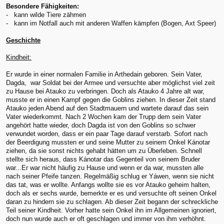
Besondere Fähigkeiten:
- kann wilde Tiere zähmen
- kann im Notfall auch mit anderen Waffen kämpfen (Bogen, Axt Speer)
Geschichte
Kindheit:
Er wurde in einer normalen Familie in Arthedain geboren. Sein Vater,
Dagda, war Soldat bei der Armee und versuchte aber möglichst viel zeit
zu Hause bei Atauko zu verbringen. Doch als Atauko 4 Jahre alt war,
musste er in einen Kampf gegen die Goblins ziehen. In dieser Zeit stand
Atauko jeden Abend auf den Stadtmauern und wartete darauf das sein
Vater wiederkommt. Nach 2 Wochen kam der Trupp dem sein Vater
angehört hatte wieder, doch Dagda ist von den Goblins so schwer
verwundet worden, dass er ein paar Tage darauf verstarb. Sofort nach
der Beerdigung mussten er und seine Mutter zu seinem Onkel Kánotar
ziehen, da sie sonst nichts gehabt hätten um zu Überleben. Schnell
stellte sich heraus, dass Kánotar das Gegenteil von seinem Bruder
war...Er war nicht häufig zu Hause und wenn er da war, mussten alle
nach seiner Pfeife tanzen. Regelmäßig schlug er Yáwen, wenn sie nicht
das tat, was er wollte. Anfangs wollte sie es vor Atauko geheim halten,
doch als er sechs wurde, bemerkte er es und versuchte oft seinen Onkel
daran zu hindern sie zu schlagen. Ab dieser Zeit begann der schreckliche
Teil seiner Kindheit. Vorher hatte sein Onkel ihn im Allgemeinen ignoriert,
doch nun wurde auch er oft geschlagen und immer von ihm verhöhnt.