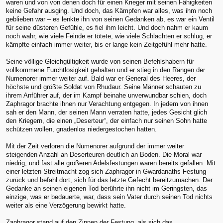
waren und von von denen doch für einen Krieger mit seinen Fähigkeiten
keine Gefahr ausging. Und doch, das Kämpfen war alles, was ihm noch
geblieben war – es lenkte ihn von seinen Gedanken ab, es war ein Ventil
für seine düsteren Gefühle, es fiel ihm leicht. Und doch nahm er kaum
noch wahr, wie viele Feinde er tötete, wie viele Schlachten er schlug, er
kämpfte einfach immer weiter, bis er lange kein Zeitgefühl mehr hatte.
Seine völlige Gleichgültigkeit wurde von seinen Befehlshabern für
vollkommene Furchtlosigkeit gehalten und er stieg in den Rängen der
Numenorer immer weiter auf. Bald war er General des Heeres, der
höchste und größte Soldat von Rhudaur. Seine Männer schauten zu
ihrem Anführer auf, der im Kampf beinahe unverwundbar schien, doch
Zaphragor brachte ihnen nur Verachtung entgegen. In jedem von ihnen
sah er den Mann, der seinen Mann verraten hatte, jedes Gesicht glich
den Kriegern, die einen „Deserteur“, der einfach nur seinen Sohn hatte
schützen wollen, gnadenlos niedergestochen hatten.
Mit der Zeit verloren die Numenorer aufgrund der immer weiter
steigenden Anzahl an Deserteuren deutlich an Boden. Die Moral war
niedrig, und fast alle größeren Adelsfestungen waren bereits gefallen. Mit
einer letzten Streitmacht zog sich Zaphragor in Gwardanaths Festung
zurück und befahl dort, sich für das letzte Gefecht bereitzumachen. Der
Gedanke an seinen eigenen Tod berührte ihn nicht im Geringsten, das
einzige, was er bedauerte, war, dass sein Vater durch seinen Tod nichts
weiter als eine Verzögerung bewirkt hatte.
Zaphragor stand auf den Zinnen der Festung, als sich das