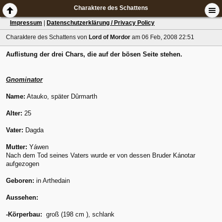
Charaktere des Schattens
Impressum
|
Datenschutzerklärung / Privacy Policy
Charaktere des Schattens
von
Lord of Mordor
am 06 Feb, 2008 22:51
Auflistung der drei Chars, die auf der bösen Seite stehen.
Gnominator
Name:
Atauko, später Dûrmarth
Alter:
25
Vater:
Dagda
Mutter:
Yáwen
Nach dem Tod seines Vaters wurde er von dessen Bruder Kánotar
aufgezogen
Geboren:
in Arthedain
Aussehen:
-Körperbau:
groß (198 cm ), schlank