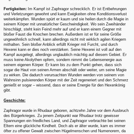
Fertigkeiten:
Im Kampf ist Zaphragor schrecklich. Er ist Entbehrungen
und Verletzungen gewohnt und kann Ewigkeiten ohne Konditionsverlust
weiterkämpfen. Wunden spürt er kaum und sie heilen durch die Magie in
seinem Körper mit unnatürlicher Geschwindigkeit. Wo sein Zweihänder
hinschlägt, steht kein Feind mehr auf und er kann einem Gegner mit
bloßer Faust die Knochen brechen. Außerdem ist er für seine Größe
ungewöhnlich schnell, kann allerdings nicht mit wirklich agilen Kriegern
mithalten. Sein bloßer Anblick erfüllt Krieger mit Furcht, und durch
Hexerei kann er dies noch verstärken. Seine Hexerei ist voll auf den
Kampf ausgelegt, allerdings unglaublich mächtig auf diesem Gebiet. Er
muss keine Akolythen opfern, sondern nimmt die Lebensenergie aus
seinem eigenen Körper. Er kann bis zu dem Punkt gehen, dass sich
sogar die Haut von seinen Armen abschält oder weiter, um seine Magie
zu wirken. Die dadurch verursachten Wunden werden von seinem von
Wahnsinn pulsierenden Körper mit der Zeit regeneriert und den Schmerz
genießt er sogar – wissend, dass er seine Energie für den Hexenkönig
gibt.
Geschichte:
Zaphragor wurde in Rhudaur geboren, achtzehn Jahre vor dem Ausbruch
des Bürgerkrieges. Zu jenem Zeitpunkt war Rhudaur trotz gewisser
Spannungen ein friedliches Land, und Zaphragor verbrachte bei seinen
Eltern eine glückliche Kindheit. Doch als er älter wurde, kam es immer
öfter zu offener Gewalt zwischen Hügelmenschen und Numenorern, da