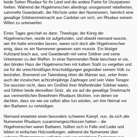
beide Seiten Rhudaur für ihr Land und die andere Partei für Usurpatoren
hielten. Während die Hügelmenschen allerdings unorganisiert rebellierten,
sammelte Gwardanath, der Höchste unter den Numenorern, heimlich eine
gewaltige Söldnerstreitmacht aus Cardolan um sich, um Rhudaur seinem
Willen zu unterwerfen.
Eines Tages geschah es dann. Thwolsgar, der König der
Hügelmenschen, wurde tot aufgefunden, und obwohl niemand wusste,
wer ihn hatte ermorden lassen, waren sich doch alle Hügelmenschen
einig, dass es ein Numenorer gewesen sein musste. Ein blutiger
Aufstand brach aus, und Gwardanath rief seine Söldner und seine
Untertanen zu den Waffen. In einer flammenden Rede beschwor er sie,
den blinden Hass der Hügelmenschen mit kaltem Stahl zu vergelten und
sie für die unrechtmäßigen Anschuldigungen gegenüber seinem Volk zu
bestrafen. Brennend vor Tatendrang ritten die Männer aus, unter ihnen
auch der inzwischen achtzehnjährige Zaphragor und sein Vater Teragor.
Sie wussten nicht, dass ein Großteil ihrer Waffenbrüder Söldner waren,
und fühlten beide denselben Stolz, als sie auf die gewaltige Streitmacht
aus vermeintlichen Bewohnern Rhudaurs blickten, von denen sie
dachten, dass sie wie sie selbst alles tun würden, um ihre Heimat vor
den Barbaren zu verteidigen.
Niemand erwartete einen besonders schweren Kampf, nun, da sich alle
Numenorer Rhudaurs zusammengeschlossen hatten – die
Hügelmenschen waren Barbaren, hüllten sich in Felle und Leder und
lebten in einfachen Holzsiedlungen, während die Numenorer über