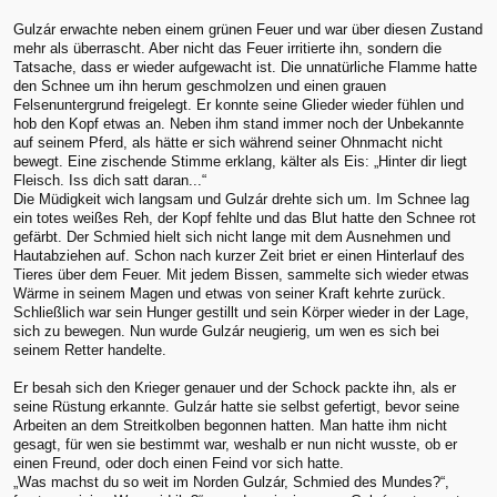
Gulzár erwachte neben einem grünen Feuer und war über diesen Zustand
mehr als überrascht. Aber nicht das Feuer irritierte ihn, sondern die
Tatsache, dass er wieder aufgewacht ist. Die unnatürliche Flamme hatte
den Schnee um ihn herum geschmolzen und einen grauen
Felsenuntergrund freigelegt. Er konnte seine Glieder wieder fühlen und
hob den Kopf etwas an. Neben ihm stand immer noch der Unbekannte
auf seinem Pferd, als hätte er sich während seiner Ohnmacht nicht
bewegt. Eine zischende Stimme erklang, kälter als Eis: „Hinter dir liegt
Fleisch. Iss dich satt daran...“
Die Müdigkeit wich langsam und Gulzár drehte sich um. Im Schnee lag
ein totes weißes Reh, der Kopf fehlte und das Blut hatte den Schnee rot
gefärbt. Der Schmied hielt sich nicht lange mit dem Ausnehmen und
Hautabziehen auf. Schon nach kurzer Zeit briet er einen Hinterlauf des
Tieres über dem Feuer. Mit jedem Bissen, sammelte sich wieder etwas
Wärme in seinem Magen und etwas von seiner Kraft kehrte zurück.
Schließlich war sein Hunger gestillt und sein Körper wieder in der Lage,
sich zu bewegen. Nun wurde Gulzár neugierig, um wen es sich bei
seinem Retter handelte.
Er besah sich den Krieger genauer und der Schock packte ihn, als er
seine Rüstung erkannte. Gulzár hatte sie selbst gefertigt, bevor seine
Arbeiten an dem Streitkolben begonnen hatten. Man hatte ihm nicht
gesagt, für wen sie bestimmt war, weshalb er nun nicht wusste, ob er
einen Freund, oder doch einen Feind vor sich hatte.
„Was machst du so weit im Norden Gulzár, Schmied des Mundes?“,