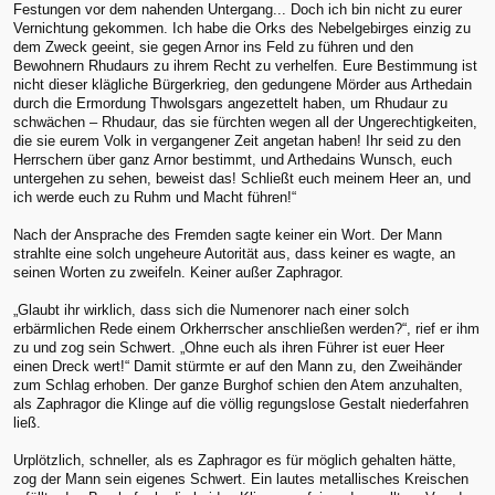
Festungen vor dem nahenden Untergang... Doch ich bin nicht zu eurer
Vernichtung gekommen. Ich habe die Orks des Nebelgebirges einzig zu
dem Zweck geeint, sie gegen Arnor ins Feld zu führen und den
Bewohnern Rhudaurs zu ihrem Recht zu verhelfen. Eure Bestimmung ist
nicht dieser klägliche Bürgerkrieg, den gedungene Mörder aus Arthedain
durch die Ermordung Thwolsgars angezettelt haben, um Rhudaur zu
schwächen – Rhudaur, das sie fürchten wegen all der Ungerechtigkeiten,
die sie eurem Volk in vergangener Zeit angetan haben! Ihr seid zu den
Herrschern über ganz Arnor bestimmt, und Arthedains Wunsch, euch
untergehen zu sehen, beweist das! Schließt euch meinem Heer an, und
ich werde euch zu Ruhm und Macht führen!“
Nach der Ansprache des Fremden sagte keiner ein Wort. Der Mann
strahlte eine solch ungeheure Autorität aus, dass keiner es wagte, an
seinen Worten zu zweifeln. Keiner außer Zaphragor.
„Glaubt ihr wirklich, dass sich die Numenorer nach einer solch
erbärmlichen Rede einem Orkherrscher anschließen werden?“, rief er ihm
zu und zog sein Schwert. „Ohne euch als ihren Führer ist euer Heer
einen Dreck wert!“ Damit stürmte er auf den Mann zu, den Zweihänder
zum Schlag erhoben. Der ganze Burghof schien den Atem anzuhalten,
als Zaphragor die Klinge auf die völlig regungslose Gestalt niederfahren
ließ.
Urplötzlich, schneller, als es Zaphragor es für möglich gehalten hätte,
zog der Mann sein eigenes Schwert. Ein lautes metallisches Kreischen