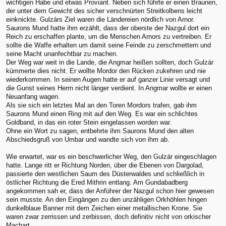
wichtigen Habe und etwas Proviant. Neben sich führte er einen Braunen,
der unter dem Gewicht des sicher verschnürten Streitkolbens leicht
einknickte. Gulzárs Ziel waren die Ländereien nördlich von Arnor.
Saurons Mund hatte ihm erzählt, dass der oberste der Nazgul dort ein
Reich zu erschaffen plante, um die Menschen Arnors zu vertreiben. Er
sollte die Waffe erhalten um damit seine Feinde zu zerschmettern und
seine Macht unanfechtbar zu machen.
Der Weg war weit in die Lande, die Angmar heißen sollten, doch Gulzár
kümmerte dies nicht. Er wollte Mordor den Rücken zukehren und nie
wiederkommen. In seinen Augen hatte er auf ganzer Linie versagt und
die Gunst seines Herrn nicht länger verdient. In Angmar wollte er einen
Neuanfang wagen.
Als sie sich ein letztes Mal an den Toren Mordors trafen, gab ihm
Saurons Mund einen Ring mit auf den Weg. Es war ein schlichtes
Goldband, in das ein roter Stein eingelassen worden war.
Ohne ein Wort zu sagen, entbehrte ihm Saurons Mund den alten
Abschiedsgruß von Umbar und wandte sich von ihm ab.
Wie erwartet, war es ein beschwerlicher Weg, den Gulzár eingeschlagen
hatte. Lange ritt er Richtung Norden, über die Ebenen von Dargolad,
passierte den westlichen Saum des Düsterwaldes und schließlich in
östlicher Richtung die Ered Mithrin entlang. Am Gundabadberg
angekommen sah er, dass der Anführer der Nazgul schon hier gewesen
sein musste. An den Eingängen zu den unzähligen Orkhöhlen hingen
dunkelblaue Banner mit dem Zeichen einer metallischen Krone. Sie
waren zwar zerrissen und zerbissen, doch definitiv nicht von orkischer
Machart.