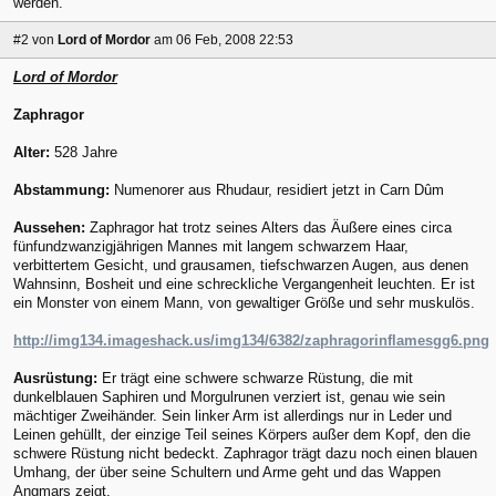
werden.
#2
von
Lord of Mordor
am 06 Feb, 2008 22:53
Lord of Mordor
Zaphragor
Alter:
528 Jahre
Abstammung:
Numenorer aus Rhudaur, residiert jetzt in Carn Dûm
Aussehen:
Zaphragor hat trotz seines Alters das Äußere eines circa
fünfundzwanzigjährigen Mannes mit langem schwarzem Haar,
verbittertem Gesicht, und grausamen, tiefschwarzen Augen, aus denen
Wahnsinn, Bosheit und eine schreckliche Vergangenheit leuchten. Er ist
ein Monster von einem Mann, von gewaltiger Größe und sehr muskulös.
http://img134.imageshack.us/img134/6382/zaphragorinflamesgg6.png
Ausrüstung:
Er trägt eine schwere schwarze Rüstung, die mit
dunkelblauen Saphiren und Morgulrunen verziert ist, genau wie sein
mächtiger Zweihänder. Sein linker Arm ist allerdings nur in Leder und
Leinen gehüllt, der einzige Teil seines Körpers außer dem Kopf, den die
schwere Rüstung nicht bedeckt. Zaphragor trägt dazu noch einen blauen
Umhang, der über seine Schultern und Arme geht und das Wappen
Angmars zeigt.