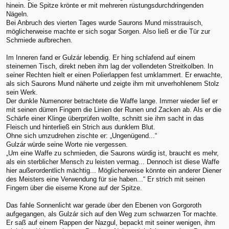
hinein. Die Spitze krönte er mit mehreren rüstungsdurchdringenden
Nägeln.
Bei Anbruch des vierten Tages wurde Saurons Mund misstrauisch,
möglicherweise machte er sich sogar Sorgen. Also ließ er die Tür zur
Schmiede aufbrechen.
Im Inneren fand er Gulzár lebendig. Er hing schlafend auf einem
steinernen Tisch, direkt neben ihm lag der vollendeten Streitkolben. In
seiner Rechten hielt er einen Polierlappen fest umklammert. Er erwachte,
als sich Saurons Mund näherte und zeigte ihm mit unverhohlenem Stolz
sein Werk.
Der dunkle Numenorer betrachtete die Waffe lange. Immer wieder lief er
mit seinen dürren Fingern die Linien der Runen und Zacken ab. Als er die
Schärfe einer Klinge überprüfen wollte, schnitt sie ihm sacht in das
Fleisch und hinterließ ein Strich aus dunklem Blut.
Ohne sich umzudrehen zischte er: „Ungenügend...“
Gulzár würde seine Worte nie vergessen.
„Um eine Waffe zu schmieden, die Saurons würdig ist, braucht es mehr,
als ein sterblicher Mensch zu leisten vermag... Dennoch ist diese Waffe
hier außerordentlich mächtig... Möglicherweise könnte ein anderer Diener
des Meisters eine Verwendung für sie haben...“ Er strich mit seinen
Fingern über die eiserne Krone auf der Spitze.
Das fahle Sonnenlicht war gerade über den Ebenen von Gorgoroth
aufgegangen, als Gulzár sich auf den Weg zum schwarzen Tor machte.
Er saß auf einem Rappen der Nazgul, bepackt mit seiner wenigen, ihm