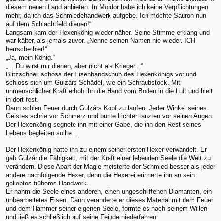
diesem neuen Land anbieten. In Mordor habe ich keine Verpflichtungen
mehr, da ich das Schmiedehandwerk aufgebe. Ich möchte Sauron nun
auf dem Schlachtfeld dienen!“
Langsam kam der Hexenkönig wieder näher. Seine Stimme erklang und
war kälter, als jemals zuvor. „Nenne seinen Namen nie wieder. ICH
herrsche hier!“
„Ja, mein König.“
„... Du wirst mir dienen, aber nicht als Krieger...“
Blitzschnell schoss der Eisenhandschuh des Hexenkönigs vor und
schloss sich um Gulzárs Schädel, wie ein Schraubstock. Mit
unmenschlicher Kraft erhob ihn die Hand vom Boden in die Luft und hielt
in dort fest.
Dann schien Feuer durch Gulzárs Kopf zu laufen. Jeder Winkel seines
Geistes schrie vor Schmerz und bunte Lichter tanzten vor seinen Augen.
Der Hexenkönig segnete ihn mit einer Gabe, die ihn den Rest seines
Lebens begleiten sollte...
Der Hexenkönig hatte ihn zu einem seiner ersten Hexer verwandelt. Er
gab Gulzár die Fähigkeit, mit der Kraft einer lebenden Seele die Welt zu
verändern. Diese Abart der Magie meisterte der Schmied besser als jeder
andere nachfolgende Hexer, denn die Hexerei erinnerte ihn an sein
geliebtes früheres Handwerk.
Er nahm die Seele eines anderen, einen ungeschliffenen Diamanten, ein
unbearbeitetes Eisen. Dann veränderte er dieses Material mit dem Feuer
und dem Hammer seiner eigenen Seele, formte es nach seinem Willen
und ließ es schließlich auf seine Feinde niederfahren.