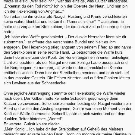
fragte er eisig. „Wer seid ihr?“, war das einzige, was Gulzár entgegnete.
„Erkennst du den Tod nicht? Ich bin der Oberste der Neun. Und nun bin
ich der Hexenkönig von Angmar...“
Nun erkannte ihn Gulzár als Nazgul. Rüstung und Krone verschleierten
seine wahre Identität und ließen ihn †šmenschlicher†™ aussehen. Er
holte den verpackten Streitkolben, der die ganze Zeit neben ihm gelegen
hatte.
„Ich habe eine Waffe geschmiedet... Der dunkle Herrscher lässt sie dir
zukommen.“, er öffnete das verschnürte Bündel und hielt es ihm
entgegen. Der Hexenkönig stieg langsam von seinem Pferd ab und nahm
den Streitkolben in seine rechte Hand. Er betrachtete die Waffe kurz
dann hob er sie über den Kopf. Die Runen begannen in einem unheiligen
Licht zu leuchten, als der Nazgul mehrere kehlige Laute aussprach und
der Berg begann zu rumoren, als würde er der schrecklichen Kreatur
entfliehen wollen. Dann fuhr der Streitkolben hernieder und grub sich tief
in das massive Gestein. Die Felsen zitterten und auf den Flanken lösten
sich Lawinen aus der Schneedecke.
Ohne jegliche Anstrengung stemmte der Hexenkönig die Waffe wieder
nach oben. Der Kolben hatte keinerlei Schäden, geschweige denn
Kratzer vorzuweisen. Scheinbar zufrieden bestieg der Nazgul wieder sein
Pferd und wollte den Abstieg beginnen. Gulzár war einen Moment von der
Kraft der Waffe überrascht. Schnell fasste er sich wieder und rief dem
dunklen Reiter hinterher: „Wartet!“
Er wartete. Gulzár kniete nieder.
„Mein König... Ich habe dir den Streitkolben auf Geheiß des Meisters
gebracht und erwarte keinen Dank. Doch ich möchte dir meine Dienste in