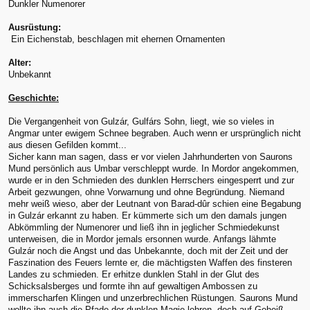
Dunkler Numenorer
Ausrüstung:
Ein Eichenstab, beschlagen mit ehernen Ornamenten
Alter:
Unbekannt
Geschichte:
Die Vergangenheit von Gulzár, Gulfárs Sohn, liegt, wie so vieles in
Angmar unter ewigem Schnee begraben. Auch wenn er ursprünglich nicht
aus diesen Gefilden kommt...
Sicher kann man sagen, dass er vor vielen Jahrhunderten von Saurons
Mund persönlich aus Umbar verschleppt wurde. In Mordor angekommen,
wurde er in den Schmieden des dunklen Herrschers eingesperrt und zur
Arbeit gezwungen, ohne Vorwarnung und ohne Begründung. Niemand
mehr weiß wieso, aber der Leutnant von Barad-dûr schien eine Begabung
in Gulzár erkannt zu haben. Er kümmerte sich um den damals jungen
Abkömmling der Numenorer und ließ ihn in jeglicher Schmiedekunst
unterweisen, die in Mordor jemals ersonnen wurde. Anfangs lähmte
Gulzár noch die Angst und das Unbekannte, doch mit der Zeit und der
Faszination des Feuers lernte er, die mächtigsten Waffen des finsteren
Landes zu schmieden. Er erhitze dunklen Stahl in der Glut des
Schicksalsberges und formte ihn auf gewaltigen Ambossen zu
immerscharfen Klingen und unzerbrechlichen Rüstungen. Saurons Mund
wollte ihn auch die Pfade der dunklen Magie lehren, doch auf Geheiß