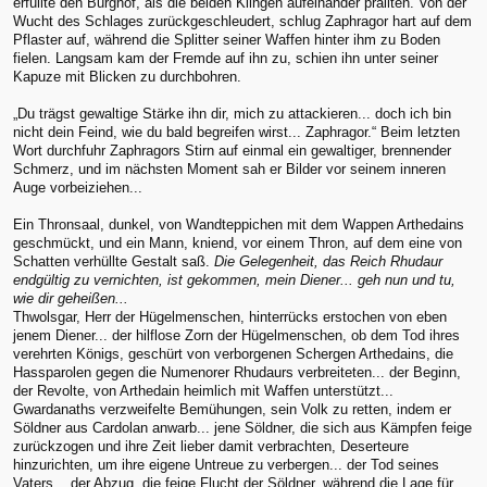
erfüllte den Burghof, als die beiden Klingen aufeinander prallten. Von der
Wucht des Schlages zurückgeschleudert, schlug Zaphragor hart auf dem
Pflaster auf, während die Splitter seiner Waffen hinter ihm zu Boden
fielen. Langsam kam der Fremde auf ihn zu, schien ihn unter seiner
Kapuze mit Blicken zu durchbohren.
„Du trägst gewaltige Stärke ihn dir, mich zu attackieren... doch ich bin
nicht dein Feind, wie du bald begreifen wirst... Zaphragor.“ Beim letzten
Wort durchfuhr Zaphragors Stirn auf einmal ein gewaltiger, brennender
Schmerz, und im nächsten Moment sah er Bilder vor seinem inneren
Auge vorbeiziehen...
Ein Thronsaal, dunkel, von Wandteppichen mit dem Wappen Arthedains
geschmückt, und ein Mann, kniend, vor einem Thron, auf dem eine von
Schatten verhüllte Gestalt saß.
Die Gelegenheit, das Reich Rhudaur
endgültig zu vernichten, ist gekommen, mein Diener... geh nun und tu,
wie dir geheißen...
Thwolsgar, Herr der Hügelmenschen, hinterrücks erstochen von eben
jenem Diener... der hilflose Zorn der Hügelmenschen, ob dem Tod ihres
verehrten Königs, geschürt von verborgenen Schergen Arthedains, die
Hassparolen gegen die Numenorer Rhudaurs verbreiteten... der Beginn,
der Revolte, von Arthedain heimlich mit Waffen unterstützt...
Gwardanaths verzweifelte Bemühungen, sein Volk zu retten, indem er
Söldner aus Cardolan anwarb... jene Söldner, die sich aus Kämpfen feige
zurückzogen und ihre Zeit lieber damit verbrachten, Deserteure
hinzurichten, um ihre eigene Untreue zu verbergen... der Tod seines
Vaters... der Abzug, die feige Flucht der Söldner, während die Lage für