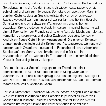
wild durch einander, und instinktiv warf sich Zaphragor zu Boden und riss
Gwardanath mit sich. Als der Staub sich wieder legte, rappelte er sich
schnell auf und sah zum Torbogen. Dort stand ein gewaltiger Mann in
dunkler Rüstung, dessen Gesicht vollständig von einer schwarzen
Kapuze verdeckt war. Ein langer schwarzer Umhang fiel ihm über die
Schulter und und ein schwarzer Waffenrock mit einer silbernen
gezackten Krone zierte seine Brust. Im ganzen Innenhof herrschte auf
einmal Totenstille - der Fremde strahlte eine Aura der Macht aus, die fast
körperlich zu spüren war, und selbst Zaphragor verspürte bei seinem
Anblick ein flaues Gefühl in der Magengegend. Die anderen Soldaten
starrten noch ungläubig auf die Splitter des Festungstores, während sich
langsam auch Gwardanath aufrappelte. Er machte ein paar zögerliche
Schritte auf den Mann zu und brachte dann den Mit auf, ihn
anzusprechen. „Wer... wer seid ihr?“, stammelte er in einem kläglichen
Versuch, fest und gefasst zu klingen.
„Das tut nichts zur Sache“, entgegnete der Fremde mit einer
schneidenden, eiskalten Stimme, bei deren Klang Gwardanath
zusammenzuckte und auch Zaphragor zu frösteln begann. „Wichtiger ist,
wer IHR seid“, fuhr er fort. Gwardanath sah ihn verdutzt an. Der Fremde
machte eine weit ausholende Geste.
„Ihr seid Numenorer. Bewohner Rhudaurs. Stolze Krieger! Doch anstatt
wie eure Brüder in Arthedain und Cardolan in prunkvollen Palästen zu
wohnen und fruchtbare Felder zu bestellen, streitet ihr euch hier mit
Barbaren um karges Ödland und verkriecht euch in verfallenen