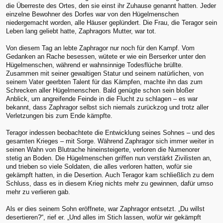
die Überreste des Ortes, den sie einst ihr Zuhause genannt hatten. Jeder
einzelne Bewohner des Dorfes war von den Hügelmenschen
niedergemacht worden, alle Häuser geplündert. Die Frau, die Teragor sein
Leben lang geliebt hatte, Zaphragors Mutter, war tot.
Von diesem Tag an lebte Zaphragor nur noch für den Kampf. Vom
Gedanken an Rache besessen, wütete er wie ein Berserker unter den
Hügelmenschen, während er wahnsinnige Todesflüche brüllte.
Zusammen mit seiner gewaltigen Statur und seinem natürlichen, von
seinem Vater geerbten Talent für das Kämpfen, machte ihn das zum
Schrecken aller Hügelmenschen. Bald genügte schon sein bloßer
Anblick, um angreifende Feinde in die Flucht zu schlagen – es war
bekannt, dass Zaphragor selbst sich niemals zurückzog und trotz aller
Verletzungen bis zum Ende kämpfte.
Teragor indessen beobachtete die Entwicklung seines Sohnes – und des
gesamten Krieges – mit Sorge. Während Zaphragor sich immer weiter in
seinen Wahn von Blutrache hineinsteigerte, verloren die Numenorer
stetig an Boden. Die Hügelmenschen griffen nun verstärkt Zivilisten an,
und trieben so viele Soldaten, die alles verloren hatten, wofür sie
gekämpft hatten, in die Desertion. Auch Teragor kam schließlich zu dem
Schluss, dass es in diesem Krieg nichts mehr zu gewinnen, dafür umso
mehr zu verlieren gab.
Als er dies seinem Sohn eröffnete, war Zaphragor entsetzt. „Du willst
desertieren?“, rief er. „Und alles im Stich lassen, wofür wir gekämpft