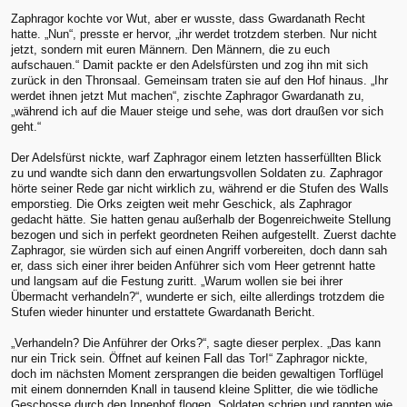
Zaphragor kochte vor Wut, aber er wusste, dass Gwardanath Recht
hatte. „Nun“, presste er hervor, „ihr werdet trotzdem sterben. Nur nicht
jetzt, sondern mit euren Männern. Den Männern, die zu euch
aufschauen.“ Damit packte er den Adelsfürsten und zog ihn mit sich
zurück in den Thronsaal. Gemeinsam traten sie auf den Hof hinaus. „Ihr
werdet ihnen jetzt Mut machen“, zischte Zaphragor Gwardanath zu,
„während ich auf die Mauer steige und sehe, was dort draußen vor sich
geht.“
Der Adelsfürst nickte, warf Zaphragor einem letzten hasserfüllten Blick
zu und wandte sich dann den erwartungsvollen Soldaten zu. Zaphragor
hörte seiner Rede gar nicht wirklich zu, während er die Stufen des Walls
emporstieg. Die Orks zeigten weit mehr Geschick, als Zaphragor
gedacht hätte. Sie hatten genau außerhalb der Bogenreichweite Stellung
bezogen und sich in perfekt geordneten Reihen aufgestellt. Zuerst dachte
Zaphragor, sie würden sich auf einen Angriff vorbereiten, doch dann sah
er, dass sich einer ihrer beiden Anführer sich vom Heer getrennt hatte
und langsam auf die Festung zuritt. „Warum wollen sie bei ihrer
Übermacht verhandeln?“, wunderte er sich, eilte allerdings trotzdem die
Stufen wieder hinunter und erstattete Gwardanath Bericht.
„Verhandeln? Die Anführer der Orks?“, sagte dieser perplex. „Das kann
nur ein Trick sein. Öffnet auf keinen Fall das Tor!“ Zaphragor nickte,
doch im nächsten Moment zersprangen die beiden gewaltigen Torflügel
mit einem donnernden Knall in tausend kleine Splitter, die wie tödliche
Geschosse durch den Innenhof flogen. Soldaten schrien und rannten wie