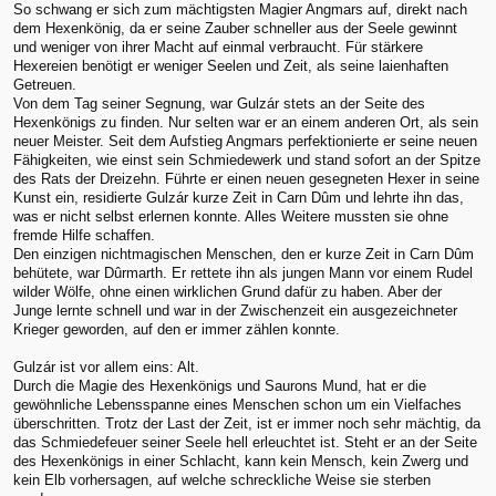
So schwang er sich zum mächtigsten Magier Angmars auf, direkt nach
dem Hexenkönig, da er seine Zauber schneller aus der Seele gewinnt
und weniger von ihrer Macht auf einmal verbraucht. Für stärkere
Hexereien benötigt er weniger Seelen und Zeit, als seine laienhaften
Getreuen.
Von dem Tag seiner Segnung, war Gulzár stets an der Seite des
Hexenkönigs zu finden. Nur selten war er an einem anderen Ort, als sein
neuer Meister. Seit dem Aufstieg Angmars perfektionierte er seine neuen
Fähigkeiten, wie einst sein Schmiedewerk und stand sofort an der Spitze
des Rats der Dreizehn. Führte er einen neuen gesegneten Hexer in seine
Kunst ein, residierte Gulzár kurze Zeit in Carn Dûm und lehrte ihn das,
was er nicht selbst erlernen konnte. Alles Weitere mussten sie ohne
fremde Hilfe schaffen.
Den einzigen nichtmagischen Menschen, den er kurze Zeit in Carn Dûm
behütete, war Dûrmarth. Er rettete ihn als jungen Mann vor einem Rudel
wilder Wölfe, ohne einen wirklichen Grund dafür zu haben. Aber der
Junge lernte schnell und war in der Zwischenzeit ein ausgezeichneter
Krieger geworden, auf den er immer zählen konnte.
Gulzár ist vor allem eins: Alt.
Durch die Magie des Hexenkönigs und Saurons Mund, hat er die
gewöhnliche Lebensspanne eines Menschen schon um ein Vielfaches
überschritten. Trotz der Last der Zeit, ist er immer noch sehr mächtig, da
das Schmiedefeuer seiner Seele hell erleuchtet ist. Steht er an der Seite
des Hexenkönigs in einer Schlacht, kann kein Mensch, kein Zwerg und
kein Elb vorhersagen, auf welche schreckliche Weise sie sterben