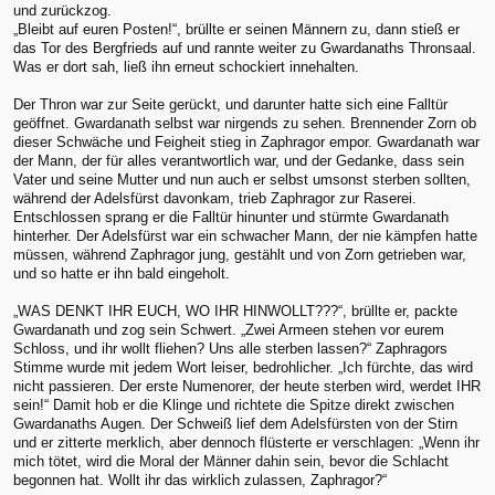
und zurückzog.
„Bleibt auf euren Posten!“, brüllte er seinen Männern zu, dann stieß er
das Tor des Bergfrieds auf und rannte weiter zu Gwardanaths Thronsaal.
Was er dort sah, ließ ihn erneut schockiert innehalten.
Der Thron war zur Seite gerückt, und darunter hatte sich eine Falltür
geöffnet. Gwardanath selbst war nirgends zu sehen. Brennender Zorn ob
dieser Schwäche und Feigheit stieg in Zaphragor empor. Gwardanath war
der Mann, der für alles verantwortlich war, und der Gedanke, dass sein
Vater und seine Mutter und nun auch er selbst umsonst sterben sollten,
während der Adelsfürst davonkam, trieb Zaphragor zur Raserei.
Entschlossen sprang er die Falltür hinunter und stürmte Gwardanath
hinterher. Der Adelsfürst war ein schwacher Mann, der nie kämpfen hatte
müssen, während Zaphragor jung, gestählt und von Zorn getrieben war,
und so hatte er ihn bald eingeholt.
„WAS DENKT IHR EUCH, WO IHR HINWOLLT???“, brüllte er, packte
Gwardanath und zog sein Schwert. „Zwei Armeen stehen vor eurem
Schloss, und ihr wollt fliehen? Uns alle sterben lassen?“ Zaphragors
Stimme wurde mit jedem Wort leiser, bedrohlicher. „Ich fürchte, das wird
nicht passieren. Der erste Numenorer, der heute sterben wird, werdet IHR
sein!“ Damit hob er die Klinge und richtete die Spitze direkt zwischen
Gwardanaths Augen. Der Schweiß lief dem Adelsfürsten von der Stirn
und er zitterte merklich, aber dennoch flüsterte er verschlagen: „Wenn ihr
mich tötet, wird die Moral der Männer dahin sein, bevor die Schlacht
begonnen hat. Wollt ihr das wirklich zulassen, Zaphragor?“