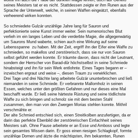
seines Meisters tat er es nicht. Stattdessen zeigte er ihm Runen aus der
Sprache der Unterwelt, welche, in seinen Waffen eingeätzt, ebenfalls
verheerend wirken konnten.
So schmiedete Gulzár unzählige Jahre lang für Sauron und
perfektionierte seine Kunst immer weiter. Sein numenorisches Blut
verlieh im ein langes Leben und die verderbte Magie, die allgegenwärtig
um Saurons Mund waberte, schien auch eine Wirkung auf seine
Lebensspanne zu haben. Mit der Zeit, ergriff ihn der Eifer eine Waffe zu
schmieden, so makellos und zerstörerisch, dass sie nur von Sauron
selbst geführt werden konnte. Er träumte davon, dass nicht der Leutnant,
sondern der Herrscher von Barad-dûr höchstselbst in seine Schmiede
hinabsteigt und ihn für sein Werk entlohnte. Eines Tages begann er –
inzwischen ergraut und weise –, diesen Traum zu verwirklichen.
Drei Tage und drei Nächte lang arbeitete Gulzár ununterbrochen und ließ
niemanden in seine Schmiede. Er verbrannte Mallornholz in seinen
Essen, welches unter den größten Gefahren und nur dieses eine Mal
beschafft wurde. Er ließ seine härteste Rüstung und seine tödlichste
Waffe zu sich bringen und schmolz sie mit dem besten Stahl
zusammen, den man von den Zwergen Morias stehlen konnte. Mithril
verschmähte er.
Der alte Schmied entschied sich, einen Streitkolben anzufertigen, da er
darin das perfekte Ebenbild der zerstörerischen Einfachheit seines
Meisters sah. Ohne Pause arbeitete er an Esse und Amboss und legte
sein gesamtes Wissen darin. Er goss einen riesigen Schlagkopf, formte
unzählige Dornen und ätzte die mächtigsten, ihm bekannten, Runen