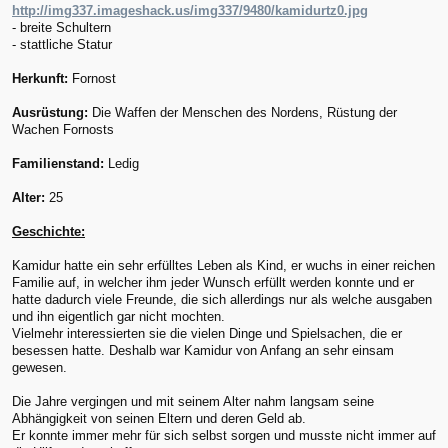
http://img337.imageshack.us/img337/9480/kamidurtz0.jpg
- breite Schultern
- stattliche Statur
Herkunft:
Fornost
Ausrüstung:
Die Waffen der Menschen des Nordens, Rüstung der
Wachen Fornosts
Familienstand:
Ledig
Alter:
25
Geschichte:
Kamidur hatte ein sehr erfülltes Leben als Kind, er wuchs in einer reichen
Familie auf, in welcher ihm jeder Wunsch erfüllt werden konnte und er
hatte dadurch viele Freunde, die sich allerdings nur als welche ausgaben
und ihn eigentlich gar nicht mochten.
Vielmehr interessierten sie die vielen Dinge und Spielsachen, die er
besessen hatte. Deshalb war Kamidur von Anfang an sehr einsam
gewesen.
Die Jahre vergingen und mit seinem Alter nahm langsam seine
Abhängigkeit von seinen Eltern und deren Geld ab.
Er konnte immer mehr für sich selbst sorgen und musste nicht immer auf