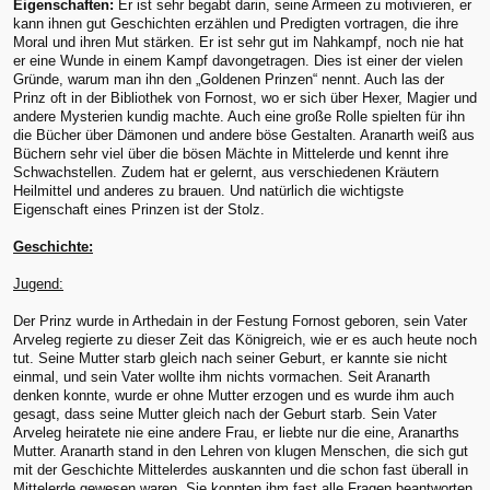
Eigenschaften:
Er ist sehr begabt darin, seine Armeen zu motivieren, er
kann ihnen gut Geschichten erzählen und Predigten vortragen, die ihre
Moral und ihren Mut stärken. Er ist sehr gut im Nahkampf, noch nie hat
er eine Wunde in einem Kampf davongetragen. Dies ist einer der vielen
Gründe, warum man ihn den „Goldenen Prinzen“ nennt. Auch las der
Prinz oft in der Bibliothek von Fornost, wo er sich über Hexer, Magier und
andere Mysterien kundig machte. Auch eine große Rolle spielten für ihn
die Bücher über Dämonen und andere böse Gestalten. Aranarth weiß aus
Büchern sehr viel über die bösen Mächte in Mittelerde und kennt ihre
Schwachstellen. Zudem hat er gelernt, aus verschiedenen Kräutern
Heilmittel und anderes zu brauen. Und natürlich die wichtigste
Eigenschaft eines Prinzen ist der Stolz.
Geschichte:
Jugend:
Der Prinz wurde in Arthedain in der Festung Fornost geboren, sein Vater
Arveleg regierte zu dieser Zeit das Königreich, wie er es auch heute noch
tut. Seine Mutter starb gleich nach seiner Geburt, er kannte sie nicht
einmal, und sein Vater wollte ihm nichts vormachen. Seit Aranarth
denken konnte, wurde er ohne Mutter erzogen und es wurde ihm auch
gesagt, dass seine Mutter gleich nach der Geburt starb. Sein Vater
Arveleg heiratete nie eine andere Frau, er liebte nur die eine, Aranarths
Mutter. Aranarth stand in den Lehren von klugen Menschen, die sich gut
mit der Geschichte Mittelerdes auskannten und die schon fast überall in
Mittelerde gewesen waren. Sie konnten ihm fast alle Fragen beantworten,