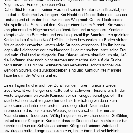
Angmars auf Fornost, sterben würde.
Daher flüchtete er mit seiner Frau und seiner Tochter nach Bruchtal, um
sie dort in Sicherheit zu bringen. Bei Nacht und Nebel flohen sie aus der
Festung und ritten den beschwerlichen Weg nach Osten. Doch dieses
Mal spielte das Schicksal dem Krieger einen bösen Streich. Sie wurden
von plündernden Hügelmenschen überfallen und ausgeraubt. Kamidur
kämpfte wie ein Berserker und erschlug unzählige Banditen, ein gezielter
Keulenhieb auf seinen Kopf ließ ihn jedoch bewusstlos zu Boden sinken.
Als er wieder erwachte, waren viele Stunden vergangen. Um ihn herum
lagen die Leichname der erschlagenen Hügelmenschen, aber seine Frau
und sein Kind fand er nirgends. Der Krieger weinte bitterlich um sie, ließ
die Hoffnung aber noch nicht sterben und machte sich auf die Suche
nach ihnen. Das dichte Schneetreiben verwischte jedoch schnell die
wenigen Spuren, die zurückgeblieben sind und Kamidur irrte mehrere
Tage lang in der Wildnis umher.
Eines Tages fand er sich per Zufall vor den Toren Fornosts wieder.
Geschwächt vor Hunger und Kälte trat er schweren Herzens ein. In der
Feste angekommen wurde Kamidur vor ein Kriegstribunal gestellt. Ihm
wurde Fahnenflucht vorgeworfen und als Bestrafung wurde er zum
Unterkommandanten des ersten Tores degradiert. Niemanden
interessierte das Los seines Weibes, denn sie sahen dies nur als
Ausrede eines Deserteurs. Völlig hingerissen zwischen seinen Gefühlen,
entschied der Krieger in Kamidur, dass er für seine Frau nichts mehr tun
konnte und nun die Schuld an seinem König und seinem Vaterland
abzutragen hatte. Lange noch weinte er, bis er ihren Tod schließlich