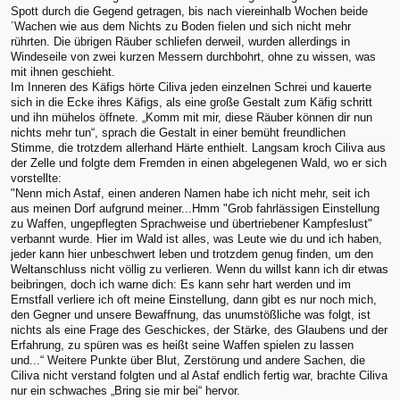
Spott durch die Gegend getragen, bis nach viereinhalb Wochen beide
´Wachen wie aus dem Nichts zu Boden fielen und sich nicht mehr
rührten. Die übrigen Räuber schliefen derweil, wurden allerdings in
Windeseile von zwei kurzen Messern durchbohrt, ohne zu wissen, was
mit ihnen geschieht.
Im Inneren des Käfigs hörte Ciliva jeden einzelnen Schrei und kauerte
sich in die Ecke ihres Käfigs, als eine große Gestalt zum Käfig schritt
und ihn mühelos öffnete. „Komm mit mir, diese Räuber können dir nun
nichts mehr tun“, sprach die Gestalt in einer bemüht freundlichen
Stimme, die trotzdem allerhand Härte enthielt. Langsam kroch Ciliva aus
der Zelle und folgte dem Fremden in einen abgelegenen Wald, wo er sich
vorstellte:
"Nenn mich Astaf, einen anderen Namen habe ich nicht mehr, seit ich
aus meinen Dorf aufgrund meiner...Hmm "Grob fahrlässigen Einstellung
zu Waffen, ungepflegten Sprachweise und übertriebener Kampfeslust"
verbannt wurde. Hier im Wald ist alles, was Leute wie du und ich haben,
jeder kann hier unbeschwert leben und trotzdem genug finden, um den
Weltanschluss nicht völlig zu verlieren. Wenn du willst kann ich dir etwas
beibringen, doch ich warne dich: Es kann sehr hart werden und im
Ernstfall verliere ich oft meine Einstellung, dann gibt es nur noch mich,
den Gegner und unsere Bewaffnung, das unumstößliche was folgt, ist
nichts als eine Frage des Geschickes, der Stärke, des Glaubens und der
Erfahrung, zu spüren was es heißt seine Waffen spielen zu lassen
und...“ Weitere Punkte über Blut, Zerstörung und andere Sachen, die
Ciliva nicht verstand folgten und al Astaf endlich fertig war, brachte Ciliva
nur ein schwaches „Bring sie mir bei“ hervor.