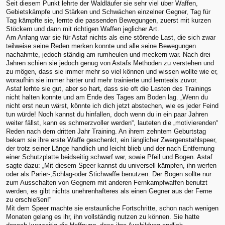
Seit diesem Punkt lehrte der Waldläufer sie sehr viel über Waffen,
Gebietskämpfe und Stärken und Schwächen einzelner Gegner, Tag für
Tag kämpfte sie, lernte die passenden Bewegungen, zuerst mit kurzen
Stöckern und dann mit richtigen Waffen jeglicher Art.
Am Anfang war sie für Astaf nichts als eine störende Last, die sich zwar
teilweise seine Reden merken konnte und alle seine Bewegungen
nachahmte, jedoch ständig am rumheulen und meckern war. Nach drei
Jahren schien sie jedoch genug von Astafs Methoden zu verstehen und
zu mögen, dass sie immer mehr so viel können und wissen wollte wie er,
woraufhin sie immer härter und mehr trainierte und lernteals zuvor.
Astaf lerhte sie gut, aber so hart, dass sie oft die Lasten des Trainings
nicht halten konnte und am Ende des Tages am Boden lag. „Wenn du
nicht erst neun wärst, könnte ich dich jetzt abstechen, wie es jeder Feind
tun würde! Noch kannst du hinfallen, doch wenn du in ein paar Jahren
weiter fällst, kann es schmerzvoller werden“, lauteten die „motivierenden“
Reden nach dem dritten Jahr Training. An ihrem zehntem Geburtstag
bekam sie ihre erste Waffe geschenkt, ein länglicher Zwergenstahlspeer,
der trotz seiner Länge handlich und leicht blieb und der nach Entfernung
einer Schutzplatte beidseitig schwarf war, sowie Pfeil und Bogen. Astaf
sagte dazu: „Mit diesem Speer kannst du universell kämpfen, ihn werfen
oder als Parier-,Schlag-oder Stichwaffe benutzen. Der Bogen sollte nur
zum Ausschalten von Gegnern mit anderen Fernkampfwaffen benutzt
werden, es gibt nichts unehrenhafteres als einen Gegner aus der Ferne
zu erschießen!“
Mit dem Speer machte sie erstaunliche Fortschritte, schon nach wenigen
Monaten gelang es ihr, ihn vollständig nutzen zu können. Sie hatte