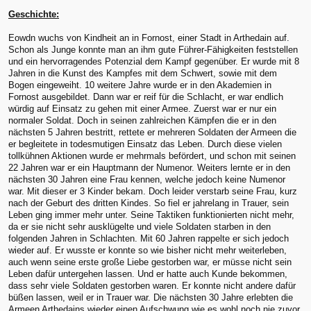
Geschichte:
Eowdn wuchs von Kindheit an in Fornost, einer Stadt in Arthedain auf.
Schon als Junge konnte man an ihm gute Führer-Fähigkeiten feststellen
und ein hervorragendes Potenzial dem Kampf gegenüber. Er wurde mit 8
Jahren in die Kunst des Kampfes mit dem Schwert, sowie mit dem
Bogen eingeweiht. 10 weitere Jahre wurde er in den Akademien in
Fornost ausgebildet. Dann war er reif für die Schlacht, er war endlich
würdig auf Einsatz zu gehen mit einer Armee. Zuerst war er nur ein
normaler Soldat. Doch in seinen zahlreichen Kämpfen die er in den
nächsten 5 Jahren bestritt, rettete er mehreren Soldaten der Armeen die
er begleitete in todesmutigen Einsatz das Leben. Durch diese vielen
tollkühnen Aktionen wurde er mehrmals befördert, und schon mit seinen
22 Jahren war er ein Hauptmann der Numenor. Weiters lernte er in den
nächsten 30 Jahren eine Frau kennen, welche jedoch keine Numenor
war. Mit dieser er 3 Kinder bekam. Doch leider verstarb seine Frau, kurz
nach der Geburt des dritten Kindes. So fiel er jahrelang in Trauer, sein
Leben ging immer mehr unter. Seine Taktiken funktionierten nicht mehr,
da er sie nicht sehr ausklügelte und viele Soldaten starben in den
folgenden Jahren in Schlachten. Mit 60 Jahren rappelte er sich jedoch
wieder auf. Er wusste er konnte so wie bisher nicht mehr weiterleben,
auch wenn seine erste große Liebe gestorben war, er müsse nicht sein
Leben dafür untergehen lassen. Und er hatte auch Kunde bekommen,
dass sehr viele Soldaten gestorben waren. Er konnte nicht andere dafür
büßen lassen, weil er in Trauer war. Die nächsten 30 Jahre erlebten die
Armeen Arthedains wieder einen Aufschwung wie es wohl noch nie zuvor