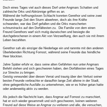
Doch eines Tages viel auch dieses Dorf unter Angmars Schatten und
zahlreiche Orks und Abtrünnige griffen es an.
Während der hoffnungslosen Schlacht konnten Gerethor und seine zwei
Freunde lange Zeit den Sturm abwehren, doch als ihre Kräfte
schwanden, war das Dorf gefallen und die Orks marscherten
schnurstracks auf den Dorfältesten zu. Die Familie von dem einen
Freund Gerethors warf sich mutig dazwischen und besiegte die
durchgebrochenen in einem Akt von Verzweiflung, den auch sie mit ihrem
Leben bezahlten.
Gerethor sah als einziger die Niederlage ein und rannnte mit den anderen
Überlebenden Richtung Fornost, während seine Freunde das feindliche
Heer blockten.
Jahre Später erfuhr er, dass seine alten Gefährten nun unter Angmars
Befehl stehen und sich geschworen haben, den Dorfältesten eines Tages
zur Strecke zu bringen.
Geistig verwundet über diesen Verrat und traurig über den Verlust seiner
besten Freunde verbrachte er daraufhin lange Zeit alleine in der Stadt,
ohne gelegentliche Ausfälle zu unternehmen, wie er es früher getan hatte
oder anderweitig aktiv zu werden.
Als jedoch die Nachricht kam, dass Angmar auf Fornost zu marschiert,
hat er sich wieder gesammelt und sich geschworen, keinen weiteren
Freund auf diese Weise an Angmar zu verlieren und alle, die versuchen,