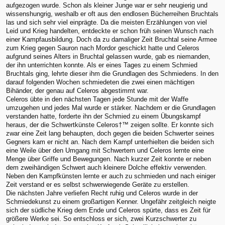
aufgezogen wurde. Schon als kleiner Junge war er sehr neugierig und
wissenshungrig, weshalb er oft aus den endlosen Bücherreihen Bruchtals
las und sich sehr viel einprägte. Da die meisten Erzählungen von viel
Leid und Krieg handelten, entdeckte er schon früh seinen Wunsch nach
einer Kampfausbildung. Doch da zu damaliger Zeit Bruchtal seine Armee
zum Krieg gegen Sauron nach Mordor geschickt hatte und Celeros
aufgrund seines Alters in Bruchtal gelassen wurde, gab es niemanden,
der ihn unterrichten konnte. Als er eines Tages zu einem Schmied
Bruchtals ging, lehrte dieser ihm die Grundlagen des Schmiedens. In den
darauf folgenden Wochen schmiedeten die zwei einen mächtigen
Bihänder, der genau auf Celeros abgestimmt war.
Celeros übte in den nächsten Tagen jede Stunde mit der Waffe
umzugehen und jedes Mal wurde er stärker. Nachdem er die Grundlagen
verstanden hatte, forderte ihn der Schmied zu einem Übungskampf
heraus, der die Schwertkünste Celeros†™ zeigen sollte. Er konnte sich
zwar eine Zeit lang behaupten, doch gegen die beiden Schwerter seines
Gegners kam er nicht an. Nach dem Kampf unterhielten die beiden sich
eine Weile über den Umgang mit Schwertern und Celeros lernte eine
Menge über Griffe und Bewegungen. Nach kurzer Zeit konnte er neben
dem zweihändigen Schwert auch kleinere Dolche effektiv verwenden.
Neben den Kampfkünsten lernte er auch zu schmieden und nach einiger
Zeit verstand er es selbst schwerwiegende Geräte zu erstellen.
Die nächsten Jahre verliefen Recht ruhig und Celeros wurde in der
Schmiedekunst zu einem großartigen Kenner. Ungefähr zeitgleich neigte
sich der südliche Krieg dem Ende und Celeros spürte, dass es Zeit für
größere Werke sei. So entschloss er sich, zwei Kurzschwerter zu