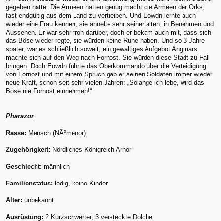
gegeben hatte. Die Armeen hatten genug macht die Armeen der Orks,
fast endgültig aus dem Land zu vertreiben. Und Eowdn lernte auch
wieder eine Frau kennen, sie ähnelte sehr seiner alten, in Benehmen und
Aussehen. Er war sehr froh darüber, doch er bekam auch mit, dass sich
das Böse wieder regte, sie würden keine Ruhe haben. Und so 3 Jahre
später, war es schließlich soweit, ein gewaltiges Aufgebot Angmars
machte sich auf den Weg nach Fornost. Sie würden diese Stadt zu Fall
bringen. Doch Eowdn führte das Oberkommando über die Verteidigung
von Fornost und mit einem Spruch gab er seinen Soldaten immer wieder
neue Kraft, schon seit sehr vielen Jahren: „Solange ich lebe, wird das
Böse nie Fornost einnehmen!“
Pharazor
Rasse:
Mensch (NÃºmenor)
Zugehörigkeit:
Nördliches Königreich Arnor
Geschlecht:
männlich
Familienstatus:
ledig, keine Kinder
Alter:
unbekannt
Ausrüstung:
2 Kurzschwerter, 3 versteckte Dolche