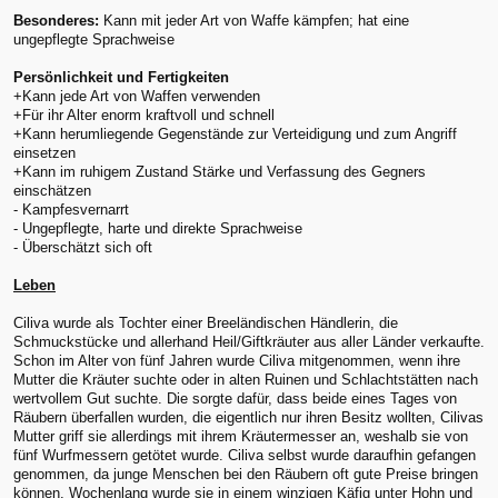
Besonderes:
Kann mit jeder Art von Waffe kämpfen; hat eine
ungepflegte Sprachweise
Persönlichkeit und Fertigkeiten
+Kann jede Art von Waffen verwenden
+Für ihr Alter enorm kraftvoll und schnell
+Kann herumliegende Gegenstände zur Verteidigung und zum Angriff
einsetzen
+Kann im ruhigem Zustand Stärke und Verfassung des Gegners
einschätzen
- Kampfesvernarrt
- Ungepflegte, harte und direkte Sprachweise
- Überschätzt sich oft
Leben
Ciliva wurde als Tochter einer Breeländischen Händlerin, die
Schmuckstücke und allerhand Heil/Giftkräuter aus aller Länder verkaufte.
Schon im Alter von fünf Jahren wurde Ciliva mitgenommen, wenn ihre
Mutter die Kräuter suchte oder in alten Ruinen und Schlachtstätten nach
wertvollem Gut suchte. Die sorgte dafür, dass beide eines Tages von
Räubern überfallen wurden, die eigentlich nur ihren Besitz wollten, Cilivas
Mutter griff sie allerdings mit ihrem Kräutermesser an, weshalb sie von
fünf Wurfmessern getötet wurde. Ciliva selbst wurde daraufhin gefangen
genommen, da junge Menschen bei den Räubern oft gute Preise bringen
können. Wochenlang wurde sie in einem winzigen Käfig unter Hohn und