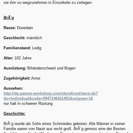
sie ihm so wegzunehmen in Einzelteile zu zerlegen.
BrÃ´g
Rasse:
Dunedain
Geschlecht:
männlich
Familienstand:
Ledig
Alter:
102 Jahre
Ausrüstung:
Bihänderschwert und Bogen
Zugehörigkeit:
Arnor
Aussehen:
http://de.games-workshop.com/storefront/store.de?
do=Individual&code=9947146411401&orignav=16
nur halt in schwerer Rüstung
Geschichte:
BrÃ´g wurde als Sohn eines Schmiedes geboren. Alle Männer in seiner
Familie waren von Nautr aus recht groß. BrÃ´g genoss eine der Besten