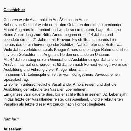
Geschichte:
Geboren wurde Alammákil in AnnÃºminas in Arnor.
Schon von Kind auf wurde er mit den Gefahren der sich ausbreitenden
Macht Angmars konfrontiert und wurde so ein tapferer, hager Bursche.
Seine Ausbildung zum Ritter Arnors begann er mit 14 Jahren und
beendete sie mit 21 Jahren mit Bravour. Es stellte sich bereits hier
heraus das er ein hervorragender Schütze, Nahkämpfer und Reiter war.
Viele Jahre verlebte er so als Krieger Arnors und erlangte Ruhm und Ehre
in vielen Gefechten mit Angmars Horden und anderen Untieren.
Mit 47 Jahren stieg er zum General und Ausbilder einiger Battailone in
AnnÃºminas auf und wurde mit 62 Jahren nach Fornost verlegt, wo er die
Ausbildung und Führung vieler Krieger übernahm.
In seinem 81. Lebensjahr erhielt er vom König Arnors, Arvedui, einen
Spezialauftrag.
Er sollte in unterschiedliche Vasallländer Arnors reisen und dort die
Ausbildung der rekrutierten Vasallen übernehmen.
Ein ganzes Jahr dauerte dies, bis er schließlich in seinem 82. Lebensjahr
in das letzte der Vasallländer reiste, das Auenland, und die rekrutierten
Vasallen als letzte dieser Art zurück nach Fornost begleitete.
Kamidur
Aussehen: