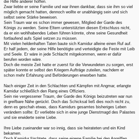
die Hilfe anderer hoffen.
Zwar liebte er seine Familie und war ihnen dankbar, dass sie ihm so viel
möglich gemacht hatten, dennoch wollte er unabhängig sein und sich
selbst seine Stärke beweisen.
Sein Traum war es schon immer gewesen, Mitglied der Garde des
Königs zu werden. Seine Eltern unterstützten diesen Entschluss nicht,
da er ein wohlhabendes Leben führen könnte, ohne seine Gesundheit
fortlaufend aufs Spiel setzen zu müssen.
Mit vielen heldenhaften Taten baute sich Kamidur alleine einen Ruf auf.
Er half jedem, der seine Hilfe benötigte und verteidigte die Feste mit Leib
und Seele. Er wäre in jede Schlacht mitgekommen, wenn er dafür
berufen worden wäre.
Doch die meiste Zeit hatte er zuerst für die Verwundeten zu sorgen, erst
später konnte er selbst den Kriegern Aufträge zuteilen, nachdem er
schon mehr Erfahrung und Beförderungen erworben hatte.
Nach einiger Zeit in den Schlachten und Kämpfen mit Angmar, erlangte
Kamidur schließlich den Rang eines Offiziers.
Sein nie vergessener Traum, der Garde des Königs beizutreten war nun
in greifbare Nähe gerückt. Doch das Schicksal ließ dies noch nicht zu,
denn es geschah etwas, dass Kamidurs gesamtes bisheriges Leben
verändern sollte: Er verliebte sich in eine junge Dienstmagd des Palastes
und sie erwiderte seine Liebe.
Ihre Liebe zueinander war so innig, dass sie heirateten und ein Kind
bekamen.
Doch Kamidur fürchtete, dass seine eigene Familie bei den Angriffen