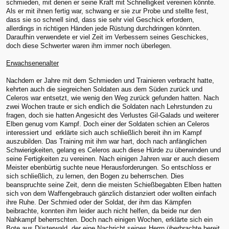
schmieden, mit denen er seine Kraft mit Schnelligkeit vereinen könnte.
Als er mit ihnen fertig war, schwang er sie zur Probe und stellte fest,
dass sie so schnell sind, dass sie sehr viel Geschick erfordern,
allerdings in richtigen Händen jede Rüstung durchdringen könnten.
Daraufhin verwendete er viel Zeit im Verbessern seines Geschickes,
doch diese Schwerter waren ihm immer noch überlegen.
Erwachsenenalter
Nachdem er Jahre mit dem Schmieden und Trainieren verbracht hatte,
kehrten auch die siegreichen Soldaten aus dem Süden zurück und
Celeros war entsetzt, wie wenig den Weg zurück gefunden hatten. Nach
zwei Wochen traute er sich endlich die Soldaten nach Lehrstunden zu
fragen, doch sie hatten Angesicht des Verlustes Gil-Galads und weiterer
Elben genug vom Kampf. Doch einer der Soldaten schien an Celeros
interessiert und erklärte sich auch schließlich bereit ihn im Kampf
auszubilden. Das Training mit ihm war hart, doch nach anfänglichen
Schwierigkeiten, gelang es Celeros auch diese Hürde zu überwinden und
seine Fertigkeiten zu vereinen. Nach einigen Jahren war er auch diesem
Meister ebenbürtig suchte neue Herausforderungen. So entschloss er
sich schließlich, zu lernen, den Bogen zu beherrschen. Dies
beanspruchte seine Zeit, denn die meisten Schießbegabten Elben hatten
sich von dem Waffengebrauch gänzlich distanziert oder wollten einfach
ihre Ruhe. Der Schmied oder der Soldat, der ihm das Kämpfen
beibrachte, konnten ihm leider auch nicht helfen, da beide nur den
Nahkampf beherrschten. Doch nach einigen Wochen, erklärte sich ein
Bote aus Düsterwald, der eine Nachricht seines Herrn überbrachte bereit,