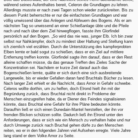
während seines Aufenthaltes bereit, Celeron die Grundlagen zu lehren.
Allerdings musste er nach zwei Tagen schon wieder zurückreiten. Bis zu
diesem Punkt beherrschte er nur die einfachsten Grundlagen und war
völlig unwissend über das Anlegen und Abfeuern des Bogens. Als er am
nächsten Tag so unwissend an einer Schießanlage übte und die Pfeile
nach und nach über dem Ziel hinwegflogen, fasste ihm Glorfindel
persönlich auf den Bogen. „So wird das nie was, junger Elb. Ich bin zwar
selbst nur Nahkämpfer, doch zu mindest über Haltung und Stellung kann
ich ziemlich viel erzählen. Durch die Unterstützung des kampferprobten
Elben lernte er bald sogut zu schießen, dass er ein Ziel auf mittlere
Entfernung treffen konnte. Glorfindel sagte ihm darauf, dass er den Rest
alleine schaffen müsse, da das genaue Treffen des Zieles Sache der
Konzentration sei. Nachdem er kurze Zeit darauf auch das
Bogenschießen lernte, quälte er sich durch eine sich ausbreitende
Langeweile, bis er wieder Gefallen daran fand Bruchtals Bücher zu lesen.
Nach langer Zeit erhielt er die Nachricht, dass Arnor in Gefahr schwebe.
Celeros wollte dorthin, um zu helfen, doch Elrond hielt ihn mit der
Begründung zurück, dass Bruchtal nicht direkt in Probleme der
Menschen einzugreifen habe, da er Diener des Feindes signalisieren
könnte, dass Bruchtal eine Gefahr für ihre Pläne bedeuten könnte.
Daraufhin ließ er sich einen Dunedain-Mantel herstellen, der ihn vor
fremden Blicken schützen sollte. Dadurch ließ ihn Elrond unter den
Anforderungen, dass er sich wie ein Mensch zu verhalten habe und nur
durch Umwege zurück nach Bruchal gehen dürfe zu den Menschen
reiten, wo er in den folgenden Jahren viel Aufsehen erregte. Viele Jahre
lang stand er dem Volke Arnor zu Seite.