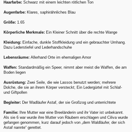
Haarfarbe:
Schwarz mit einem leichten rötlichen Ton
Augenfarbe:
Klares, saphirähnliches Blau
Größe:
1.65
Körperliche Merkmale:
Ein Kleiner Schnitt über die rechte Wange
Kleidung:
Einfache, dunkle Stoffkleidung und ein gebrauchter Umhang.
Dazu Lederstiefel und Lederhandschuhe
Lebensräume:
Allerhand Orte im ehemaligen Arnor
Waffen:
Standardmäßig ein Speer, nimmt aber meist die Waffen, die am
Boden liegen
Ausrüstung:
Zwei Seile, die wie Lassos benutzt werden; mehrere
Dolche, die sie an ihrem Körper versteckt; Ein Ledergürtel mit Schlaf-
und Giftpollen
Begleiter:
Der Wadläufer Astaf, der sie Großzog und unterrichtete
Familie:
Ihre Mutter war eine Breeländerin und ihr Vater ist unbekannt.
Als sie 6 war wurde ihre Mutter von Räubern erschlagen und Ciliva wurde
gefangen genommen, kurz darauf jedoch von „dem Waldläufer, der sich
Astaf nannte“ gerettet.