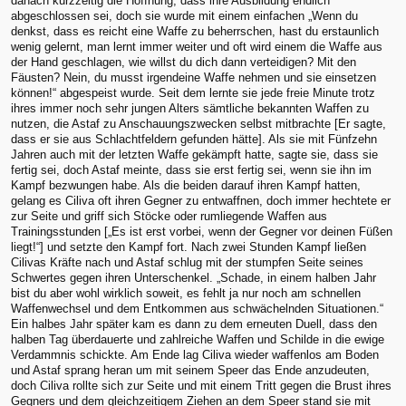
danach kurzzeitig die Hoffnung, dass ihre Ausbildung endlich
abgeschlossen sei, doch sie wurde mit einem einfachen „Wenn du
denkst, dass es reicht eine Waffe zu beherrschen, hast du erstaunlich
wenig gelernt, man lernt immer weiter und oft wird einem die Waffe aus
der Hand geschlagen, wie willst du dich dann verteidigen? Mit den
Fäusten? Nein, du musst irgendeine Waffe nehmen und sie einsetzen
können!“ abgespeist wurde. Seit dem lernte sie jede freie Minute trotz
ihres immer noch sehr jungen Alters sämtliche bekannten Waffen zu
nutzen, die Astaf zu Anschauungszwecken selbst mitbrachte [Er sagte,
dass er sie aus Schlachtfeldern gefunden hätte]. Als sie mit Fünfzehn
Jahren auch mit der letzten Waffe gekämpft hatte, sagte sie, dass sie
fertig sei, doch Astaf meinte, dass sie erst fertig sei, wenn sie ihn im
Kampf bezwungen habe. Als die beiden darauf ihren Kampf hatten,
gelang es Ciliva oft ihren Gegner zu entwaffnen, doch immer hechtete er
zur Seite und griff sich Stöcke oder rumliegende Waffen aus
Trainingsstunden [„Es ist erst vorbei, wenn der Gegner vor deinen Füßen
liegt!“] und setzte den Kampf fort. Nach zwei Stunden Kampf ließen
Cilivas Kräfte nach und Astaf schlug mit der stumpfen Seite seines
Schwertes gegen ihren Unterschenkel. „Schade, in einem halben Jahr
bist du aber wohl wirklich soweit, es fehlt ja nur noch am schnellen
Waffenwechsel und dem Entkommen aus schwächelnden Situationen.“
Ein halbes Jahr später kam es dann zu dem erneuten Duell, dass den
halben Tag überdauerte und zahlreiche Waffen und Schilde in die ewige
Verdammnis schickte. Am Ende lag Ciliva wieder waffenlos am Boden
und Astaf sprang heran um mit seinem Speer das Ende anzudeuten,
doch Ciliva rollte sich zur Seite und mit einem Tritt gegen die Brust ihres
Gegners und dem gleichzeitigem Ziehen an dem Speer stand sie mit