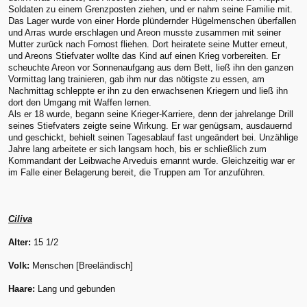
Soldaten zu einem Grenzposten ziehen, und er nahm seine Familie mit.
Das Lager wurde von einer Horde plündernder Hügelmenschen überfallen
und Arras wurde erschlagen und Areon musste zusammen mit seiner
Mutter zurück nach Fornost fliehen. Dort heiratete seine Mutter erneut,
und Areons Stiefvater wollte das Kind auf einen Krieg vorbereiten. Er
scheuchte Areon vor Sonnenaufgang aus dem Bett, ließ ihn den ganzen
Vormittag lang trainieren, gab ihm nur das nötigste zu essen, am
Nachmittag schleppte er ihn zu den erwachsenen Kriegern und ließ ihn
dort den Umgang mit Waffen lernen.
Als er 18 wurde, begann seine Krieger-Karriere, denn der jahrelange Drill
seines Stiefvaters zeigte seine Wirkung. Er war genügsam, ausdauernd
und geschickt, behielt seinen Tagesablauf fast ungeändert bei. Unzählige
Jahre lang arbeitete er sich langsam hoch, bis er schließlich zum
Kommandant der Leibwache Arveduis ernannt wurde. Gleichzeitig war er
im Falle einer Belagerung bereit, die Truppen am Tor anzuführen.
Ciliva
Alter:
15 1/2
Volk:
Menschen [Breeländisch]
Haare:
Lang und gebunden