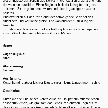
dieser musste auf Geheiß des Königs in die Vasallenländer ziehen und
die Vasallen ausbilden. Einen Begleiter hielt der König für nötig, da
schlimme Zeiten gekommen waren und überall grausige Kreaturen
hausten.
Pharazor blieb auf der Reise eher der schweigende Begleiter des
Ausbilders und war keine große Hilfe während der Ausbildung der
Rekruten.
Trotzdem würde er seinen Teil zur Rettung Arnors noch beitragen und
seine Fähigkeiten zur richtigen Zeit ausschöpfen.
Areon
Zugehörigkeit:
Arnor
Abstammung:
Numenor
Ausrüstung:
Kettenhemd, darüber leichter Brustpanzer, Helm, Langschwert, Schild
Geschichte:
Durch die Stellung seines Vaters Arras als Hauptmann musste Areon
schon früh lernen, wie grausam das Leben im Schatten Angmars ist,
denn Arras musste, als Areon gerade 9 Jahre alt war, mit einer Truppe