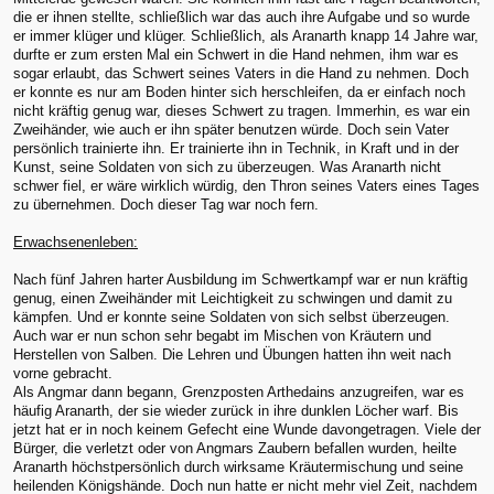
die er ihnen stellte, schließlich war das auch ihre Aufgabe und so wurde
er immer klüger und klüger. Schließlich, als Aranarth knapp 14 Jahre war,
durfte er zum ersten Mal ein Schwert in die Hand nehmen, ihm war es
sogar erlaubt, das Schwert seines Vaters in die Hand zu nehmen. Doch
er konnte es nur am Boden hinter sich herschleifen, da er einfach noch
nicht kräftig genug war, dieses Schwert zu tragen. Immerhin, es war ein
Zweihänder, wie auch er ihn später benutzen würde. Doch sein Vater
persönlich trainierte ihn. Er trainierte ihn in Technik, in Kraft und in der
Kunst, seine Soldaten von sich zu überzeugen. Was Aranarth nicht
schwer fiel, er wäre wirklich würdig, den Thron seines Vaters eines Tages
zu übernehmen. Doch dieser Tag war noch fern.
Erwachsenenleben:
Nach fünf Jahren harter Ausbildung im Schwertkampf war er nun kräftig
genug, einen Zweihänder mit Leichtigkeit zu schwingen und damit zu
kämpfen. Und er konnte seine Soldaten von sich selbst überzeugen.
Auch war er nun schon sehr begabt im Mischen von Kräutern und
Herstellen von Salben. Die Lehren und Übungen hatten ihn weit nach
vorne gebracht.
Als Angmar dann begann, Grenzposten Arthedains anzugreifen, war es
häufig Aranarth, der sie wieder zurück in ihre dunklen Löcher warf. Bis
jetzt hat er in noch keinem Gefecht eine Wunde davongetragen. Viele der
Bürger, die verletzt oder von Angmars Zaubern befallen wurden, heilte
Aranarth höchstpersönlich durch wirksame Kräutermischung und seine
heilenden Königshände. Doch nun hatte er nicht mehr viel Zeit, nachdem