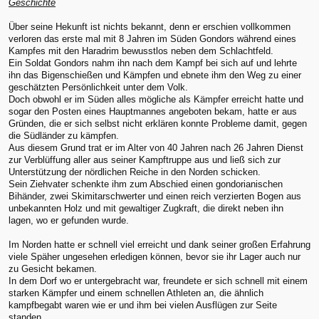
Geschichte
Über seine Hekunft ist nichts bekannt, denn er erschien vollkommen
verloren das erste mal mit 8 Jahren im Süden Gondors während eines
Kampfes mit den Haradrim bewusstlos neben dem Schlachtfeld.
Ein Soldat Gondors nahm ihn nach dem Kampf bei sich auf und lehrte
ihn das Bigenschießen und Kämpfen und ebnete ihm den Weg zu einer
geschätzten Persönlichkeit unter dem Volk.
Doch obwohl er im Süden alles mögliche als Kämpfer erreicht hatte und
sogar den Posten eines Hauptmannes angeboten bekam, hatte er aus
Gründen, die er sich selbst nicht erklären konnte Probleme damit, gegen
die Südländer zu kämpfen.
Aus diesem Grund trat er im Alter von 40 Jahren nach 26 Jahren Dienst
zur Verblüffung aller aus seiner Kampftruppe aus und ließ sich zur
Unterstützung der nördlichen Reiche in den Norden schicken.
Sein Ziehvater schenkte ihm zum Abschied einen gondorianischen
Bihänder, zwei Skimitarschwerter und einen reich verzierten Bogen aus
unbekannten Holz und mit gewaltiger Zugkraft, die direkt neben ihn
lagen, wo er gefunden wurde.
Im Norden hatte er schnell viel erreicht und dank seiner großen Erfahrung
viele Späher ungesehen erledigen können, bevor sie ihr Lager auch nur
zu Gesicht bekamen.
In dem Dorf wo er untergebracht war, freundete er sich schnell mit einem
starken Kämpfer und einem schnellen Athleten an, die ähnlich
kampfbegabt waren wie er und ihm bei vielen Ausflügen zur Seite
standen.