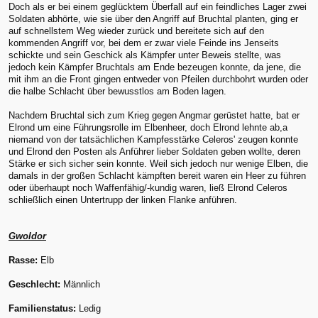
Doch als er bei einem geglücktem Überfall auf ein feindliches Lager zwei
Soldaten abhörte, wie sie über den Angriff auf Bruchtal planten, ging er
auf schnellstem Weg wieder zurück und bereitete sich auf den
kommenden Angriff vor, bei dem er zwar viele Feinde ins Jenseits
schickte und sein Geschick als Kämpfer unter Beweis stellte, was
jedoch kein Kämpfer Bruchtals am Ende bezeugen konnte, da jene, die
mit ihm an die Front gingen entweder von Pfeilen durchbohrt wurden oder
die halbe Schlacht über bewusstlos am Boden lagen.
Nachdem Bruchtal sich zum Krieg gegen Angmar gerüstet hatte, bat er
Elrond um eine Führungsrolle im Elbenheer, doch Elrond lehnte ab,a
niemand von der tatsächlichen Kampfesstärke Celeros' zeugen konnte
und Elrond den Posten als Anführer lieber Soldaten geben wollte, deren
Stärke er sich sicher sein konnte. Weil sich jedoch nur wenige Elben, die
damals in der großen Schlacht kämpften bereit waren ein Heer zu führen
oder überhaupt noch Waffenfähig/-kundig waren, ließ Elrond Celeros
schließlich einen Untertrupp der linken Flanke anführen.
Gwoldor
Rasse:
Elb
Geschlecht:
Männlich
Familienstatus:
Ledig