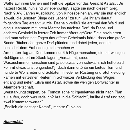
Waffe auf ihren Beinen und hielt die Spitze vor das Gesicht Astafs. „Du
hattest Recht, nun sind wir ebenbürtig“, sagte sie nach diesem Sieg.
Nach 9 Â½ Jahren Ausbildung, von Kindesbeinen an, war sie nun endlich
soweit, die „ernsten Dinge des Lebens“ zu tun, wie ihr am darauf
folgendem Tag erzählt wurde. Deshalb verließ sie erstmal den Wald und
ging zusammen mit ihrem Mentor ins nächste Dorf, da Diebe und
anderes Gesindel in letzter Zeit immer öfters größere Ziele anvisierten
und man schon seit Tagen das offene Geheimnis hörte, dass eine große
Bande Räuber das ganze Dorf plündern und dabei jeden, der sie
behindert dem Erdboden gleich machen will.
Am ersten Tag am Dorf kamen nur 4-5 Hügelmenschen, die mit wenigen
Schlägen sofort im Staub lagen [„Verdammt, diese
Wasauchimmermenschen sind ja so etwas von schwach, ich hoffe bald
kommt etwas anstrengendes!“], doch dann ertönte ein lautes Horn und
hunderte Wolfsreiter und Soldaten in lederner Rüstung und Stoffkleidung
kamen mit einzelnen Reitern in Schwarzer Verkleidung des Weges
entlang und riefen Ciliva und Astaf, sowie die wenigen Dorfwächter in
Alarmbereitschaft.
„Verstärkungstruppen, bei Fornost scheint irgendetwas nicht nach Plan
zu laufen, doch was rede ich? Auf in die Schlacht“, brüllte Astaf und zog
zwei Krummschwerter.“
„Endlich ein richtiger Kampf“, merkte Ciliva an.
Alammákil