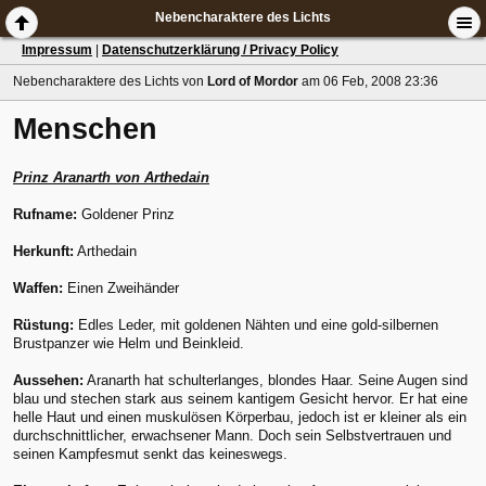
Nebencharaktere des Lichts
Impressum
|
Datenschutzerklärung / Privacy Policy
Nebencharaktere des Lichts
von
Lord of Mordor
am 06 Feb, 2008 23:36
Menschen
Prinz Aranarth von Arthedain
Rufname:
Goldener Prinz
Herkunft:
Arthedain
Waffen:
Einen Zweihänder
Rüstung:
Edles Leder, mit goldenen Nähten und eine gold-silbernen
Brustpanzer wie Helm und Beinkleid.
Aussehen:
Aranarth hat schulterlanges, blondes Haar. Seine Augen sind
blau und stechen stark aus seinem kantigem Gesicht hervor. Er hat eine
helle Haut und einen muskulösen Körperbau, jedoch ist er kleiner als ein
durchschnittlicher, erwachsener Mann. Doch sein Selbstvertrauen und
seinen Kampfesmut senkt das keineswegs.