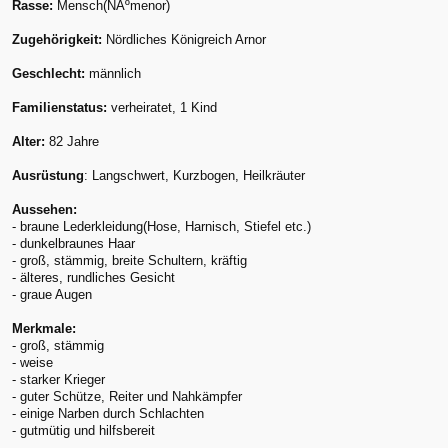
Rasse:
Mensch(NÃºmenor)
Zugehörigkeit:
Nördliches Königreich Arnor
Geschlecht:
männlich
Familienstatus:
verheiratet, 1 Kind
Alter:
82 Jahre
Ausrüstung
: Langschwert, Kurzbogen, Heilkräuter
Aussehen:
- braune Lederkleidung(Hose, Harnisch, Stiefel etc.)
- dunkelbraunes Haar
- groß, stämmig, breite Schultern, kräftig
- älteres, rundliches Gesicht
- graue Augen
Merkmale:
- groß, stämmig
- weise
- starker Krieger
- guter Schütze, Reiter und Nahkämpfer
- einige Narben durch Schlachten
- gutmütig und hilfsbereit