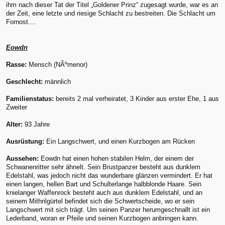
ihm nach dieser Tat der Titel „Goldener Prinz“ zugesagt wurde, war es an
der Zeit, eine letzte und riesige Schlacht zu bestreiten. Die Schlacht um
Fornost....
Eowdn
Rasse:
Mensch (NÃºmenor)
Geschlecht:
männlich
Familienstatus:
bereits 2 mal verheiratet, 3 Kinder aus erster Ehe, 1 aus
Zweiter
Alter:
93 Jahre
Ausrüstung:
Ein Langschwert, und einen Kurzbogen am Rücken
Aussehen:
Eowdn hat einen hohen stabilen Helm, der einem der
Schwanenritter sehr ähnelt. Sein Brustpanzer besteht aus dunklem
Edelstahl, was jedoch nicht das wunderbare glänzen vermindert. Er hat
einen langen, hellen Bart und Schulterlange halbblonde Haare. Sein
knielanger Waffenrock besteht auch aus dunklem Edelstahl, und an
seinem Mithrilgürtel befindet sich die Schwertscheide, wo er sein
Langschwert mit sich trägt. Um seinen Panzer herumgeschnallt ist ein
Lederband, woran er Pfeile und seinen Kurzbogen anbringen kann.