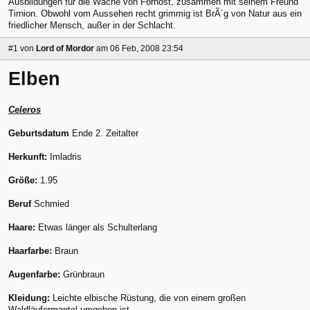
Ausbildungen für die Wache von Fornost, zusammen mit seinem Freund
Tirnion. Obwohl vom Aussehen recht grimmig ist BrÃ´g von Natur aus ein
friedlicher Mensch, außer in der Schlacht.
#1
von
Lord of Mordor
am 06 Feb, 2008 23:54
Elben
Celeros
Geburtsdatum
Ende 2. Zeitalter
Herkunft:
Imladris
Größe:
1.95
Beruf
Schmied
Haare:
Etwas länger als Schulterlang
Haarfarbe:
Braun
Augenfarbe:
Grünbraun
Kleidung:
Leichte elbische Rüstung, die von einem großen
Waldläufermantel umgeben ist.