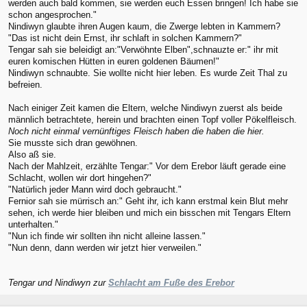
werden auch bald kommen, sie werden euch Essen bringen! Ich habe sie
schon angesprochen."
Nindiwyn glaubte ihren Augen kaum, die Zwerge lebten in Kammern?
"Das ist nicht dein Ernst, ihr schlaft in solchen Kammern?"
Tengar sah sie beleidigt an:"Verwöhnte Elben",schnauzte er:" ihr mit
euren komischen Hütten in euren goldenen Bäumen!"
Nindiwyn schnaubte. Sie wollte nicht hier leben. Es wurde Zeit Thal zu
befreien.
Nach einiger Zeit kamen die Eltern, welche Nindiwyn zuerst als beide
männlich betrachtete, herein und brachten einen Topf voller Pökelfleisch.
Noch nicht einmal vernünftiges Fleisch haben die haben die hier.
Sie musste sich dran gewöhnen.
Also aß sie.
Nach der Mahlzeit, erzählte Tengar:" Vor dem Erebor läuft gerade eine
Schlacht, wollen wir dort hingehen?"
"Natürlich jeder Mann wird doch gebraucht."
Fernior sah sie mürrisch an:" Geht ihr, ich kann erstmal kein Blut mehr
sehen, ich werde hier bleiben und mich ein bisschen mit Tengars Eltern
unterhalten."
"Nun ich finde wir sollten ihn nicht alleine lassen."
"Nun denn, dann werden wir jetzt hier verweilen."
Tengar und Nindiwyn zur
Schlacht am Fuße des Erebor