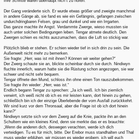
Ihre Schritte waren überhaupt nich t zu hören.
Der Gang veränderte sich. Er wurde etwas größer und zweigte manchmal
in andere Gänge ab, sie fand es wie ein Gefängnis, gefangen zwischen
undurchdringbaren Felsen, grau und dunkel und wie ein Irrgarten.
Das ganze machte ihr Angst. Verdammte Zwerge, wieso mussten sie
auch unter solchen Bedingungen leben. Tengar atmete deutlich. Den
Zwergen schien es nichts auszumachen, dass die Luft so stickig war.
Plötzlich blieb er stehen. Er schien wieder tief in sich drin zu sein. Die
Außenwelt nicht mehr zu bemerken.
Sie fragte: „Herr, was ist mit ihnen? Können wir weiter gehen?“
Der Zwerg schaute sie an, blickte scheinbar durch sie durch. Nindiwyn
fluchte innerlich, warum hatte sie die Rüstung schon angezogen, sie war
schwer und nicht sehr bequem.
Tengar öffnete den Mund, schloss ihn ohne einen Ton rauszubekommen.
Sie fragte ihn wieder: „Herr, was ist.“
Endlich begann Tengar zu sprechen: „Ja ich weiß. Ich bin ziemlich
verwirrt, ich weiß nicht ob ich es mir leisten kann, dort hinein zu gehen,
schließlich bin ich der einzige Überlebende der vom Ausfall zurückkehrt.
Wir sind kurz vor dem Thronsaal, aber die Frage ist ob ich dort hinein
kann?“
Nindiwyn setzte sich vor dem Zwerg auf die Knie, packte ihn an den
Schultern wie ein kleines Kind, denn sie merkte das er es brauchte:
„Wenn die anderen dich, deswegen verachten, werde ich dich
verteidigen. Tu es für mich, bitte. Der Erebor muss standhalten und Thal
muss wieder erblühen, wir müssen es wieder erobern, ich will euch