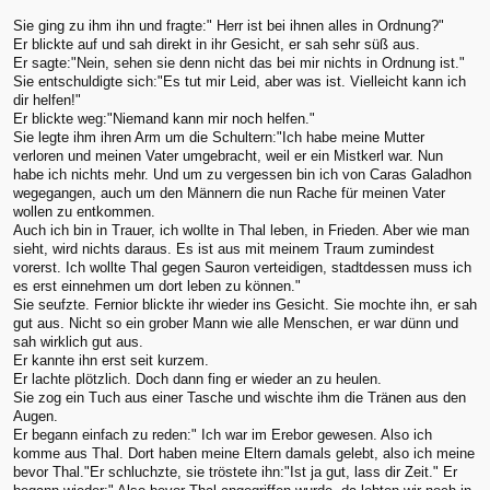
Sie ging zu ihm ihn und fragte:" Herr ist bei ihnen alles in Ordnung?"
Er blickte auf und sah direkt in ihr Gesicht, er sah sehr süß aus.
Er sagte:"Nein, sehen sie denn nicht das bei mir nichts in Ordnung ist."
Sie entschuldigte sich:"Es tut mir Leid, aber was ist. Vielleicht kann ich
dir helfen!"
Er blickte weg:"Niemand kann mir noch helfen."
Sie legte ihm ihren Arm um die Schultern:"Ich habe meine Mutter
verloren und meinen Vater umgebracht, weil er ein Mistkerl war. Nun
habe ich nichts mehr. Und um zu vergessen bin ich von Caras Galadhon
wegegangen, auch um den Männern die nun Rache für meinen Vater
wollen zu entkommen.
Auch ich bin in Trauer, ich wollte in Thal leben, in Frieden. Aber wie man
sieht, wird nichts daraus. Es ist aus mit meinem Traum zumindest
vorerst. Ich wollte Thal gegen Sauron verteidigen, stadtdessen muss ich
es erst einnehmen um dort leben zu können."
Sie seufzte. Fernior blickte ihr wieder ins Gesicht. Sie mochte ihn, er sah
gut aus. Nicht so ein grober Mann wie alle Menschen, er war dünn und
sah wirklich gut aus.
Er kannte ihn erst seit kurzem.
Er lachte plötzlich. Doch dann fing er wieder an zu heulen.
Sie zog ein Tuch aus einer Tasche und wischte ihm die Tränen aus den
Augen.
Er begann einfach zu reden:" Ich war im Erebor gewesen. Also ich
komme aus Thal. Dort haben meine Eltern damals gelebt, also ich meine
bevor Thal."Er schluchzte, sie tröstete ihn:"Ist ja gut, lass dir Zeit." Er