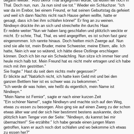
begann wieder:" Also bevor Thal angegriffen wurde, da lebten wir noch in
Thal. Doch nun, nun. Ja nun sind sie tot." Wieder ein Schluchzer. "Ich
war da im Erebor, bei einem Freund, er hat seinen Geburtstag da gefeiert
und weil ich dann Nachts nicht nach Hause gehen wollte, hatte er
gesagt, dass ich bei ihm schlafen könne!" Er fing an zu weinen.
Nindiwyn drückte ihn an sich und streichelte ihn durchs Haar.
Er redete weiter:"Nun wir haben lang geschlafen und plötzlich weckte er
micht. Er schrie, Thal, Thal, es wird angegriffen, es ist schon fast ganz
eingenommen. Ich rannte hinaus. Doch hielten mich Zwerge auf. Nun
sind sie alle tot, mein Bruder, meine Schwester, meine Eltern, alle. Ich
hatte, Nein ich war so wütend, ich hätte diese Ostlinge erschlagen
können. Doch ich bin nur ein Schwächling. Nun sitze ich immer hier und
heule mich halb tot. Mein Freund hat es nicht mehr ertragen und ich habe
mich mit ihm gestritten."
Sie fragte:" Hast du seit dem nichts mehr gegessen?"
Er blickte auf:"Natürlich nicht, ich hatte kein Geld mit und bei den
ganzen Bettlern hier ist es schwer was zu bekommen."
"Ich werde dir was holen, wie heißt du eigentlich, mein Name ist
Nindiwyn."
"Mein Name ist Fernior", sagte er nach einer kurzen Zeit
"Ein schöner Name!", sagte Nindiwyn und machte sich auf den Weg,
etwas zu essen zu besorgen. Also ging sie auf einen Zwerg zu der schon
etwas älter war und der sich hier bestimmt bestens auskannte, doch
plötzlich kam Tengar von der Seite: "Nindiwyn, du kannst bei mir
übernachten!" Sie erzählte:" Ich habe gerade einen jungen Mann
getroffen, kann er auch noch dort schlafen und wo bekomme ich etwas
zu essen her?"