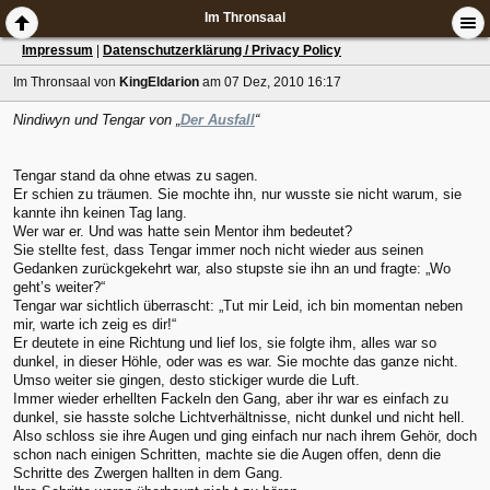
Im Thronsaal
Impressum
|
Datenschutzerklärung / Privacy Policy
Im Thronsaal
von
KingEldarion
am 07 Dez, 2010 16:17
Nindiwyn und Tengar von „
Der Ausfall
“
Tengar stand da ohne etwas zu sagen.
Er schien zu träumen. Sie mochte ihn, nur wusste sie nicht warum, sie
kannte ihn keinen Tag lang.
Wer war er. Und was hatte sein Mentor ihm bedeutet?
Sie stellte fest, dass Tengar immer noch nicht wieder aus seinen
Gedanken zurückgekehrt war, also stupste sie ihn an und fragte: „Wo
geht’s weiter?“
Tengar war sichtlich überrascht: „Tut mir Leid, ich bin momentan neben
mir, warte ich zeig es dir!“
Er deutete in eine Richtung und lief los, sie folgte ihm, alles war so
dunkel, in dieser Höhle, oder was es war. Sie mochte das ganze nicht.
Umso weiter sie gingen, desto stickiger wurde die Luft.
Immer wieder erhellten Fackeln den Gang, aber ihr war es einfach zu
dunkel, sie hasste solche Lichtverhältnisse, nicht dunkel und nicht hell.
Also schloss sie ihre Augen und ging einfach nur nach ihrem Gehör, doch
schon nach einigen Schritten, machte sie die Augen offen, denn die
Schritte des Zwergen hallten in dem Gang.