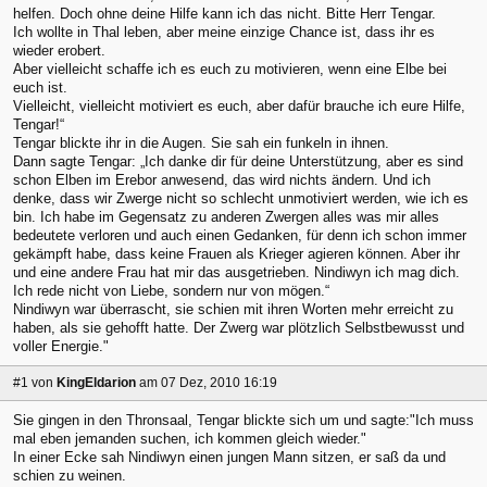
helfen. Doch ohne deine Hilfe kann ich das nicht. Bitte Herr Tengar.
Ich wollte in Thal leben, aber meine einzige Chance ist, dass ihr es
wieder erobert.
Aber vielleicht schaffe ich es euch zu motivieren, wenn eine Elbe bei
euch ist.
Vielleicht, vielleicht motiviert es euch, aber dafür brauche ich eure Hilfe,
Tengar!“
Tengar blickte ihr in die Augen. Sie sah ein funkeln in ihnen.
Dann sagte Tengar: „Ich danke dir für deine Unterstützung, aber es sind
schon Elben im Erebor anwesend, das wird nichts ändern. Und ich
denke, dass wir Zwerge nicht so schlecht unmotiviert werden, wie ich es
bin. Ich habe im Gegensatz zu anderen Zwergen alles was mir alles
bedeutete verloren und auch einen Gedanken, für denn ich schon immer
gekämpft habe, dass keine Frauen als Krieger agieren können. Aber ihr
und eine andere Frau hat mir das ausgetrieben. Nindiwyn ich mag dich.
Ich rede nicht von Liebe, sondern nur von mögen.“
Nindiwyn war überrascht, sie schien mit ihren Worten mehr erreicht zu
haben, als sie gehofft hatte. Der Zwerg war plötzlich Selbstbewusst und
voller Energie."
#1
von
KingEldarion
am 07 Dez, 2010 16:19
Sie gingen in den Thronsaal, Tengar blickte sich um und sagte:"Ich muss
mal eben jemanden suchen, ich kommen gleich wieder."
In einer Ecke sah Nindiwyn einen jungen Mann sitzen, er saß da und
schien zu weinen.