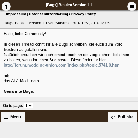
[Bugs] Bestien Version 1.1
Impressum
|
Datenschutzerklärung / Privacy Policy
[Bugs] Bestien Version 1.1
von
Sanalf 2
am 07 Dez, 2010 18:06
Hallo, liebe Community!
In diesen Thread könnt ihr alle Bugs schreiben, die euch zum Volk
Bestien
aufgefallen sind.
Natürlich ersuchen wir euch erneut, euch an die vorgesehen Richtlinen
zu halten, wenn ihr einen Bug postet. Diese findet ihr hier:
http://forum.modding-union.com/index.php/topic,5741.0.html
mfg
das AFA-Mod Team
Genannte Bugs:
Go to page
:
Menu
Full site