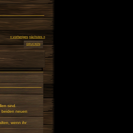
« vorheriges
nächstes »
DRUCKEN
len sind.
ie beiden neuen
alten, wenn ihr