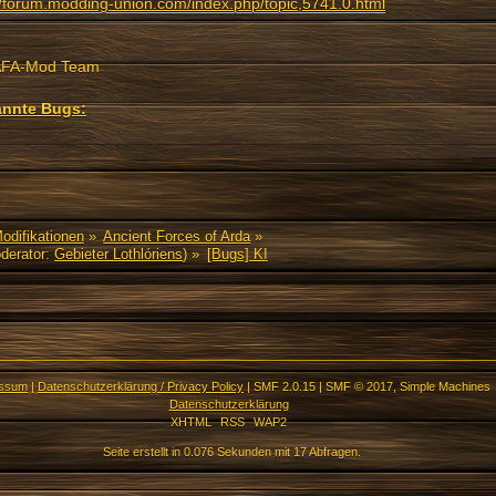
//forum.modding-union.com/index.php/topic,5741.0.html
AFA-Mod Team
nnte Bugs:
Modifikationen
»
Ancient Forces of Arda
»
derator:
Gebieter Lothlóriens
) »
[Bugs] KI
essum
|
Datenschutzerklärung / Privacy Policy
|
SMF 2.0.15
|
SMF © 2017
,
Simple Machines
Datenschutzerklärung
XHTML
RSS
WAP2
Seite erstellt in 0.076 Sekunden mit 17 Abfragen.