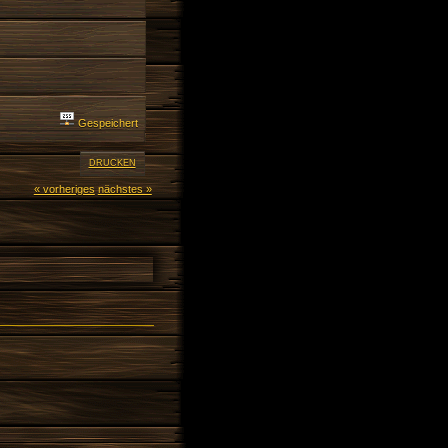
Gespeichert
DRUCKEN
« vorheriges
nächstes »