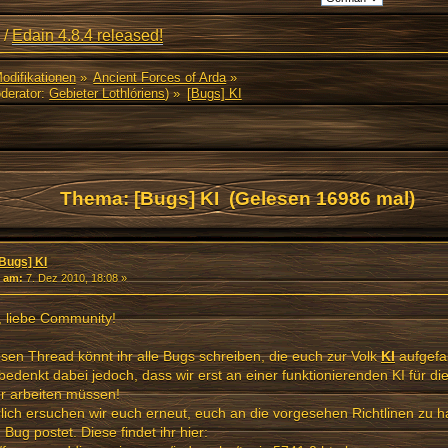
/
Edain 4.8.4 released!
Modifikationen
»
Ancient Forces of Arda
»
derator:
Gebieter Lothlóriens
) »
[Bugs] KI
Thema: [Bugs] KI (Gelesen 16986 mal)
[Bugs] KI
«
am:
7. Dez 2010, 18:08 »
, liebe Community!
esen Thread könnt ihr alle Bugs schreiben, die euch zur Volk
KI
aufgefal
 bedenkt dabei jedoch, dass wir erst an einer funktionierenden KI für d
r arbeiten müssen!
lich ersuchen wir euch erneut, euch an die vorgesehen Richtlinen zu h
 Bug postet. Diese findet ihr hier: