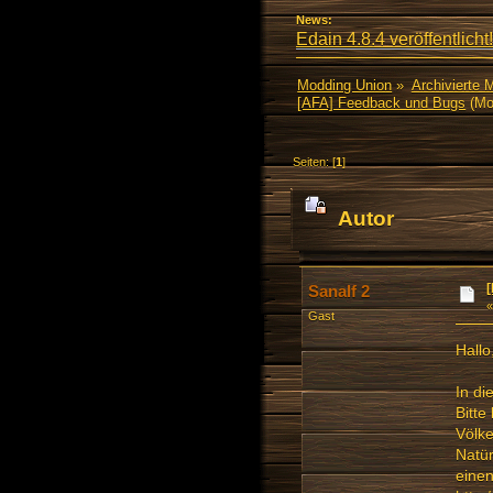
News:
Edain 4.8.4 veröffentlicht!
Modding Union
»
Archivierte 
[AFA] Feedback und Bugs
(Mo
Seiten: [
1
]
Autor
Sanalf 2
Gast
Hallo
In di
Bitte
Völke
Natür
einen