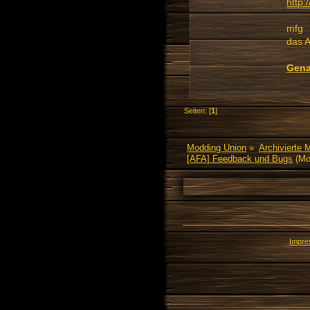
http:
mfg
das 
Gena
Seiten: [
1
]
Modding Union
»
Archivierte 
[AFA] Feedback und Bugs
(Mo
Impr