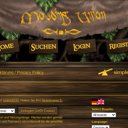
lärung / Privacy Policy
er
registrieren
. Haben Sie Ihre
Aktivierungs E-
Select Boards:
rt und Sitzungslänge. Hierbei werden gemäß
und Passwort verschlüsselt für die gewählte
Language: