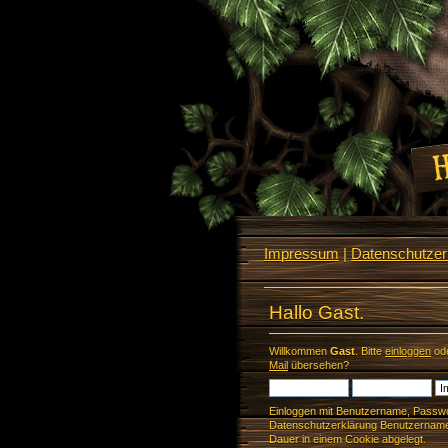
Impressum
|
Datenschutzerk
Hallo Gast.
Willkommen
Gast
. Bitte
einloggen
od
Mail
übersehen?
Einloggen mit Benutzername, Passwo
Datenschutzerklärung Benutzername 
Dauer in einem Cookie abgelegt.