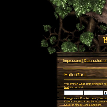
Impressum
|
Datenschutzerk
Hallo Gast.
Willkommen
Gast
. Bitte
einloggen
od
Mail
übersehen?
Einloggen mit Benutzername, Passwo
Datenschutzerklärung Benutzername 
Dauer in einem Cookie abgelegt.