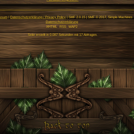
essum
|
Datenschutzerklärung / Privacy Policy
|
SMF 2.0.15
|
SMF © 2017
,
Simple Machines
Datenschutzerklärung
XHTML
RSS
WAP2
Seite erstellt in 0.087 Sekunden mit 17 Abfragen.