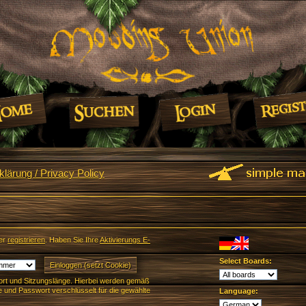
lärung / Privacy Policy
er
registrieren
. Haben Sie Ihre
Aktivierungs E-
Select Boards:
rt und Sitzungslänge. Hierbei werden gemäß
und Passwort verschlüsselt für die gewählte
Language: