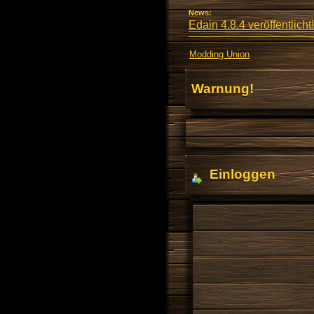
News:
Edain 4.8.4 veröffentlicht!
Modding Union
Warnung!
Einloggen