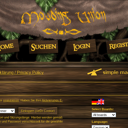
lärung / Privacy Policy
er
registrieren
. Haben Sie Ihre
Aktivierungs E-
Select Boards:
rt und Sitzungslänge. Hierbei werden gemäß
und Passwort verschlüsselt für die gewählte
Language: