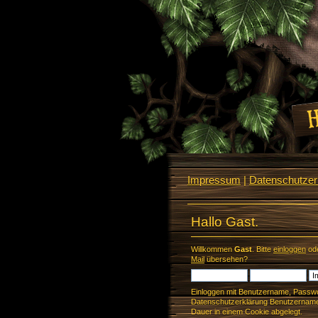
Impressum
|
Datenschutzerk
Hallo Gast.
Willkommen
Gast
. Bitte
einloggen
od
Mail
übersehen?
Einloggen mit Benutzername, Passwo
Datenschutzerklärung Benutzername 
Dauer in einem Cookie abgelegt.