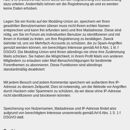
dazu erteilen. Andernfalls lehnen wir die Registrierung ab und es werden
keine Daten erhoben.
Legen Sie ein Konto auf der Modding-Union an, speichern wir Ihren
gewählten Benutzernamen (dieser muss nicht Ihrem echten Namen
entsprechen und kann frei erfunden sein) und Ihre Mailadresse. Diese sind
nötig, um Sie im Forum als individuellen Benutzer zu identifizieren und mit
Ihnen in Kontakt zu treten, um Ihre Registrierung zu bestätigen. Zweck
dahinter ist, uns vor Mehrfach-Accounts zu schützen, die zu Spam-Angriffen
genutzt werden können, ein berechtiges Interesse gemäß Art 6 Abs. 1 lit. f
DSGVO. Die Modding-Union wird Ihnen allerdings nie ohne ihre Zustimmung
Mails schicken. Sie haben die Möglichkeit, in ihrem Profil Mails von anderen
Mitgliedern zu erlauben oder Mail-Benachrichtigungen für bestimmte
Forenthemen zu abonnieren. Diese Funktionen sind allerdings
standardmäßig deaktiviert.
Mit jedem Besuch und jedem Kommentar speichern wir außerdem Ihre IP-
Adresse zu diesem Zeitpunkt. Dies ist notwendig, um die Website vor Angriffen
durch Hackern oder Spammern zu schützen, da wir diese ohne IP-Adresse
nicht identifizieren und blockieren könnten.
Speicherung von Nutzernamen, Mailadresse und IP-Adresse findet also
aufgrund von berechtigtem Interesse unsererseits gemäß Art 6 Abs. 1 S. 1 f
DSGVO statt.