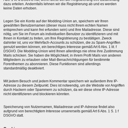
dazu erteilen. Andernfalls lehnen wir die Registrierung ab und es werden
keine Daten erhoben.
Legen Sie ein Konto auf der Modding-Union an, speichern wir Ihren
gewählten Benutzernamen (dieser muss nicht Ihrem echten Namen
entsprechen und kann frei erfunden sein) und Ihre Mailadresse. Diese sind
nötig, um Sie im Forum als individuellen Benutzer zu identifizieren und mit
Ihnen in Kontakt zu treten, um Ihre Registrierung zu bestätigen. Zweck
dahinter ist, uns vor Mehrfach-Accounts zu schützen, die zu Spam-Angriffen
genutzt werden können, ein berechtiges Interesse gemäß Art 6 Abs. 1 lit. f
DSGVO. Die Modding-Union wird Ihnen allerdings nie ohne ihre Zustimmung
Mails schicken. Sie haben die Möglichkeit, in ihrem Profil Mails von anderen
Mitgliedern zu erlauben oder Mail-Benachrichtigungen für bestimmte
Forenthemen zu abonnieren. Diese Funktionen sind allerdings
standardmäßig deaktiviert.
Mit jedem Besuch und jedem Kommentar speichern wir außerdem Ihre IP-
Adresse zu diesem Zeitpunkt. Dies ist notwendig, um die Website vor Angriffen
durch Hackern oder Spammern zu schützen, da wir diese ohne IP-Adresse
nicht identifizieren und blockieren könnten.
Speicherung von Nutzernamen, Mailadresse und IP-Adresse findet also
aufgrund von berechtigtem Interesse unsererseits gemäß Art 6 Abs. 1 S. 1 f
DSGVO statt.