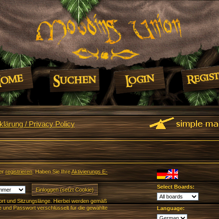
lärung / Privacy Policy
er
registrieren
. Haben Sie Ihre
Aktivierungs E-
Select Boards:
rt und Sitzungslänge. Hierbei werden gemäß
und Passwort verschlüsselt für die gewählte
Language: