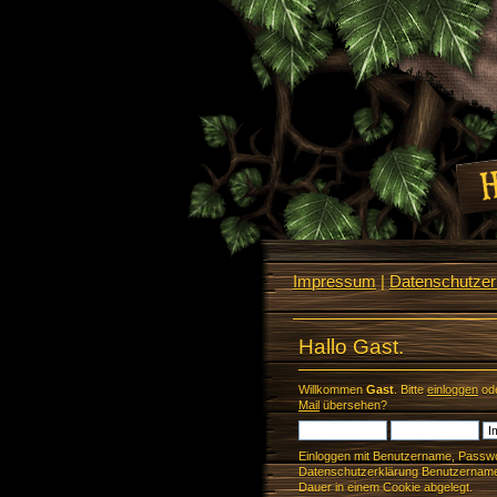
Impressum
|
Datenschutzerk
Hallo Gast.
Willkommen
Gast
. Bitte
einloggen
od
Mail
übersehen?
Einloggen mit Benutzername, Passwo
Datenschutzerklärung Benutzername 
Dauer in einem Cookie abgelegt.