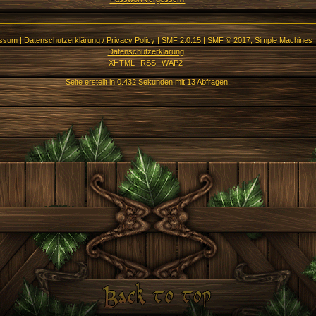
essum
|
Datenschutzerklärung / Privacy Policy
|
SMF 2.0.15
|
SMF © 2017
,
Simple Machines
Datenschutzerklärung
XHTML
RSS
WAP2
Seite erstellt in 0.432 Sekunden mit 13 Abfragen.