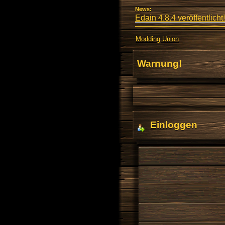
News:
Edain 4.8.4 veröffentlicht!
Modding Union
Warnung!
Einloggen